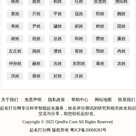
衡姓
晁姓
柏姓
任姓
晋楚姓
濮阳姓
黄姓
亓姓
平姓
寇姓
郎姓
阙姓
寿姓
尹姓
璩姓
郝姓
鲜姓
国姓
谢姓
祝姓
丛姓
和姓
欎姓
廉姓
左丘姓
揭姓
濮姓
訾姓
鄂姓
冉姓
仲孙姓
赫姓
吉姓
东郭姓
暴姓
农姓
洪姓
毋姓
於姓
沃姓
关于我们
|
免责声明
|
隐私政策
|
帮助中心
|
网站地图
|
联系我们
起名打分网专注科学智能起名服务，姓名评分测试的研究和相关姓名知识
交流与分享，助您轻松起好名。
Copyright © 2025
Qmdfw.Com
All Rights Reserved.
起名打分网
版权所有
粤ICP备20068283号