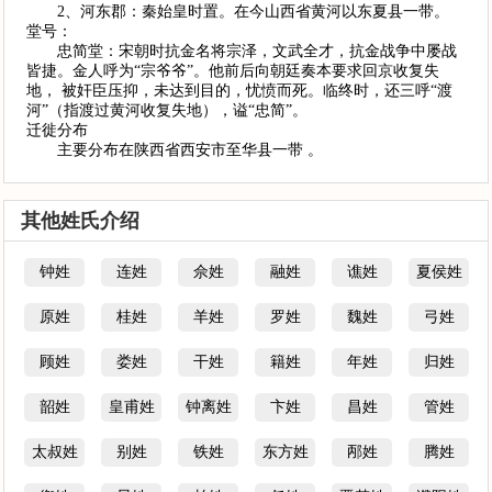
2、河东郡：秦始皇时置。在今山西省黄河以东夏县一带。
堂号：
忠简堂：宋朝时抗金名将宗泽，文武全才，抗金战争中屡战
皆捷。金人呼为“宗爷爷”。他前后向朝廷奏本要求回京收复失
地， 被奸臣压抑，未达到目的，忧愤而死。临终时，还三呼“渡
河”（指渡过黄河收复失地），谥“忠简”。
迁徙分布
主要分布在陕西省西安市至华县一带 。
其他姓氏介绍
钟姓
连姓
佘姓
融姓
谯姓
夏侯姓
原姓
桂姓
羊姓
罗姓
魏姓
弓姓
顾姓
娄姓
干姓
籍姓
年姓
归姓
韶姓
皇甫姓
钟离姓
卞姓
昌姓
管姓
太叔姓
别姓
铁姓
东方姓
邴姓
腾姓