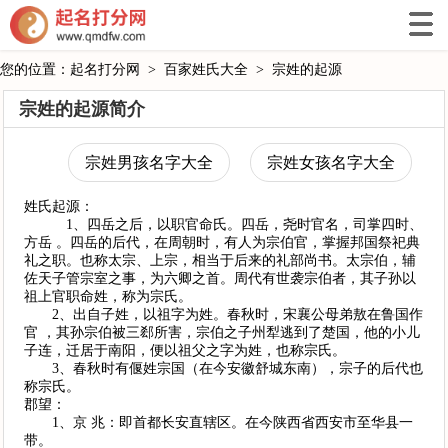
您的位置：
起名打分网
>
百家姓氏大全
>
宗姓的起源
宗姓的起源简介
宗姓男孩名字大全
宗姓女孩名字大全
姓氏起源：
1、四岳之后，以职官命氏。四岳，尧时官名，司掌四时、
方岳 。四岳的后代，在周朝时，有人为宗伯官，掌握邦国祭祀典
礼之职。也称太宗、上宗，相当于后来的礼部尚书。太宗伯，辅
佐天子管宗室之事，为六卿之首。周代有世袭宗伯者，其子孙以
祖上官职命姓，称为宗氏。
2、出自子姓，以祖字为姓。春秋时，宋襄公母弟敖在鲁国作
官 ，其孙宗伯被三郄所害，宗伯之子州犁逃到了楚国，他的小儿
子连，迁居于南阳，便以祖父之字为姓，也称宗氏。
3、春秋时有偃姓宗国（在今安徽舒城东南），宗子的后代也
称宗氏。
郡望：
1、京 兆：即首都长安直辖区。在今陕西省西安市至华县一
带。