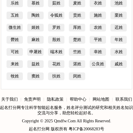
乐姓
慕姓
茹姓
麦姓
衣姓
池姓
五姓
陶姓
令狐姓
贲姓
施姓
栗姓
微生姓
姬姓
罗姓
厍姓
农姓
迟姓
欎姓
麻姓
殷姓
楚姓
平姓
年姓
可姓
申屠姓
端木姓
竺姓
幸姓
水姓
来姓
益姓
花姓
湛姓
公良姓
戚姓
牧姓
窦姓
扶姓
闵姓
关于我们
|
免责声明
|
隐私政策
|
帮助中心
|
网站地图
|
联系我们
起名打分网专注科学智能起名服务，姓名评分测试的研究和相关姓名知识
交流与分享，助您轻松起好名。
Copyright © 2025
Qmdfw.Com
All Rights Reserved.
起名打分网
版权所有
粤ICP备20068283号