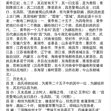
黄帝正妃，生二子，其后皆有天下，其一曰玄嚣，是为青阳，青
阳降居江水；其二曰昌意，降居若水，昌意娶蜀山氏女，曰昌
仆，生高阳。”昌姓被蜀山氏继承，世与黄帝族联姻，因此昌姓是
上古门阀，其居地称“晋阳”，“晋陵”，“晋城”。昌姓起源十分古
老，一般有二种说法：一、黄帝有二十五子，为四母所生，黄帝
把他们分成十二个胞族，赐给他们十二个姓。昌姓是妊姓的后
代。二、黄帝的一个儿子名叫“昌意”（为嫘祖所生），他的子孙
后代遂以他名字中的“昌”为姓。当今湖北省仙桃市、潜江市、武
汉市、黄石市、孝昌县；河南省信阳、登封市、伊川县、洛阳
市；安徽六安市、巢湖市、金寨县；山东省平度市；重庆市、成
都市；江西省吉安市、新余市、萍乡市、南昌市；湖南益阳、桃
江县；江苏省南通市、辽宁省、浙江省、陕西省城古县、宁夏回
族自治区、内蒙古；台湾省、海南省等地都有昌姓人家居住。昌
姓后来多居于河南，并且在汝南郡，东海郡发展，逐渐形成望
族，世称汝南望（汉高帝置郡，在今天河南省中部偏南和安徽省
淮河以北地区），东海望（秦时置郡，治所在郯，今山东郯城
北）。
三、历史名人
昌 意：昌氏得姓始祖，为黄帝二十五子中的其中一位，为嫘祖所
生，其后代以昌为姓。
昌 仆：又名昌妪.上古时人，颛顼之母。《史记·五帝纪》载：“昌
意娶蜀山氏女曰昌仆，生高阳。”见《河图》。
昌 容：相传为殷商王女，修道於常山，扶危济贫.食蓬萦根二百
馀年，颜如二十许。 能致紫草鬻与染工，得钱以与贫病者。
昌 豨：三国魏徐州太守。“曹操五攻昌霸不下，四越巢湖不成”