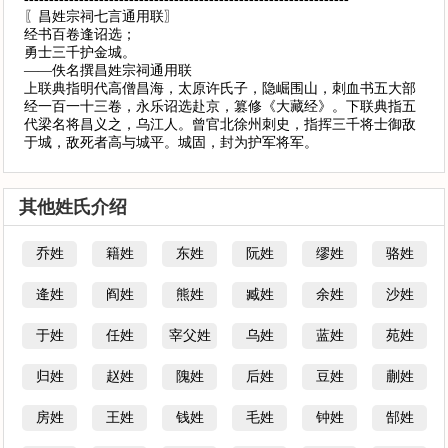
〖昌姓宗祠七言通用联〗
经书百卷逢诏选；
勇士三千护金城。
——佚名撰昌姓宗祠通用联
上联典指明代高僧昌海，太原许氏子，隐崛围山，刺血书五大部
经一百一十三卷，永乐诏选赴京，篡修《大藏经》。下联典指五
代梁名将昌义之，乌江人。曾官北徐州刺史，指挥三千将士御敌
于城，敌死者高与城平。城固，封为护军将军。
其他姓氏介绍
乔姓
籍姓
东姓
阮姓
缪姓
骆姓
逄姓
阎姓
熊姓
臧姓
余姓
沙姓
于姓
任姓
宰父姓
乌姓
蓝姓
苑姓
归姓
赵姓
隗姓
后姓
豆姓
蒯姓
房姓
王姓
钱姓
毛姓
钟姓
郜姓