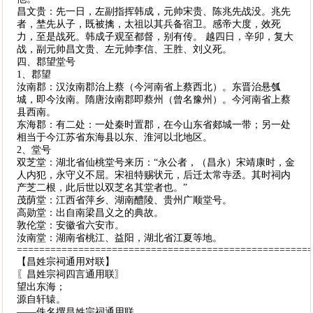
昌文贵：先一日，左副指挥韩成，元帅宋贵、陈兆先战没。兆先
者，埜先从子，既被擒，太祖以其兵备宿卫。感帝大度，效死
力，至是战死。韩成子观至都督，别有传。 越四日，辛卯，复大
战，副元帅昌文贵、左元帅李信、王胜、刘义死。
四、郡望堂号
1、郡望
汝南郡：汉汝南郡治上蔡（今河南省上蔡西北）。东晋治悬瓠
城，即今汝南。隋唐汝南郡即蔡州（曾名豫州）。今河南省上蔡
县西南。
东海郡：有二处：一处秦时置郡，在今山东省郯城一带；另一处
相当于今江苏省东海县以东、淮河以北地区。
2、堂号
双芝堂：湖北省仙桃堂号来历：“永公者，（昌永）宋靖康时，金
人内犯，永守义不屈。宋祖特赐状元，后迁太常寺丞。其时祠内
产芝二根，此后世以双芝名其堂者也。”
茂荫堂：江西省萍乡、湖南醴陵、贵州广顺堂号。
高勋堂：出自南梁昌义之的典故。
敦伦堂：安徽省六安市。
汝南堂：湖南省桃江、益阳，湖北省江夏等地。
====================================================
【昌姓宗祠通用对联】
〖昌姓宗祠四言通用联〗
望出东海；
源自轩辕。
——佚名撰昌姓宗祠通用联