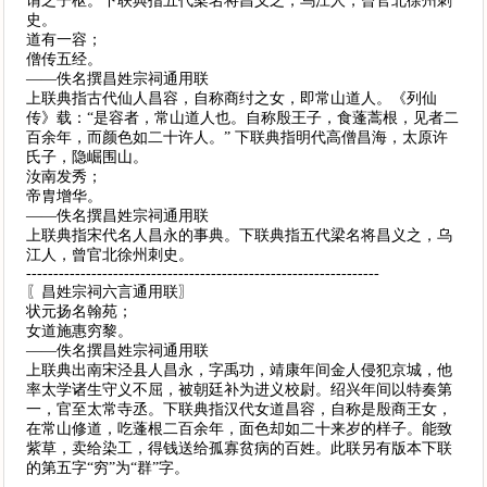
谓之子枢。下联典指五代梁名将昌义之，乌江人，曾官北徐州刺
史。
道有一容；
僧传五经。
——佚名撰昌姓宗祠通用联
上联典指古代仙人昌容，自称商纣之女，即常山道人。《列仙
传》载：“是容者，常山道人也。自称殷王子，食蓬蒿根，见者二
百余年，而颜色如二十许人。” 下联典指明代高僧昌海，太原许
氏子，隐崛围山。
汝南发秀；
帝胄增华。
——佚名撰昌姓宗祠通用联
上联典指宋代名人昌永的事典。下联典指五代梁名将昌义之，乌
江人，曾官北徐州刺史。
-----------------------------------------------------------------
〖昌姓宗祠六言通用联〗
状元扬名翰苑；
女道施惠穷黎。
——佚名撰昌姓宗祠通用联
上联典出南宋泾县人昌永，字禹功，靖康年间金人侵犯京城，他
率太学诸生守义不屈，被朝廷补为进义校尉。绍兴年间以特奏第
一，官至太常寺丞。下联典指汉代女道昌容，自称是殷商王女，
在常山修道，吃蓬根二百余年，面色却如二十来岁的样子。能致
紫草，卖给染工，得钱送给孤寡贫病的百姓。此联另有版本下联
的第五字“穷”为“群”字。
-----------------------------------------------------------------