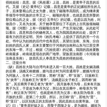
得姓始祖：昌意。据《风俗通》上说，昌姓，是黄帝子昌意的后
代。又据《史记·黄帝纪》记载，昌意是黄帝的正妃嫘祖所生的儿
子，后来娶蜀山氏之女为妻，就生了颛顼帝高阳氏，成为继承黄
帝领导中华民族的古帝王之一。颛顼的母亲，也就是昌意所娶的
那位蜀山氏之女，据《史记·五帝纪》的记载，也是以昌为姓，叫
做昌仆，又名为女妪。关于她孕育那位了不起的上古民族领袖颛
顼。据《河图》上有一段颛顼出生时，产生天瑞记载。从此处可
以看出，昌意和昌仆的确有其人，也为我国昌姓的出处，提供了
最有力的历史证明。另外《姓氏考略》上提供了昌氏的另一个出
处。书中认为妊姓的后代中也有昌氏，其望出汝南、东海。分自
妊姓的昌氏人家，后来主要繁衍于河南的汝南和山东与江苏交界
的东海一带。不过，根据《万姓统谱》的记载，我国的昌姓要数
岭南最多，岭南就是现在的两广地带。望族居汝南郡（今河南省
汝南县东南）。故昌氏后人奉昌意为昌姓的得姓始祖。
二、迁徙分布
（缺）昌姓在大陆与台湾均未进入前一百大姓。昌姓是女娲汤娥
的后裔，汤娥又称嫦娥，嫦与昌古时为同音通用字，嫦娥与常仪
为同族人，生有十二月部族，简称“月族”，即“女族”。日族称王
为“炎帝”；月族称王为“黄帝”。汤娥是以女子称王，因而称“姬
皇”，其后裔男子称王者为“黄帝”，因月族奉月为母，后来有月族
男子为王，于是改为奉月为父，所以在其后裔中，称母亲为“阿
爸”；称父亲为“阿玛”。也就是称月亮为父亲；称太阳为母亲．但
月族的太阳，是第二个太阳，所以，次日称“昌”，居地为“晋”，
即“亚日”，以区别真正的太阳炎帝，因此昌姓出自黄帝族。《史
记》曰：“黄帝居轩辕之丘，而娶于西陵之女，是为嫘祖。嫘祖为