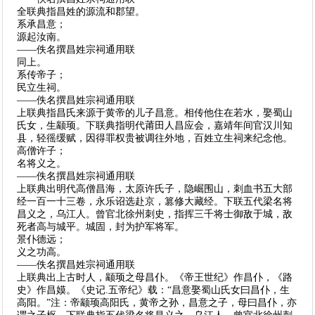
全联典指昌姓的源流和郡望。
系承昌意；
源起汝南。
——佚名撰昌姓宗祠通用联
同上。
系传帝子；
民立生祠。
——佚名撰昌姓宗祠通用联
上联典指昌氏来源于黄帝的儿子昌意。相传他住在若水，娶蜀山
氏女，生颛顼。下联典指明代莆田人昌应会，嘉靖年间官汉川知
县，轻徭缓赋，因得罪权贵被调往外地，百姓立生祠来纪念他。
高僧许子；
名将义之。
——佚名撰昌姓宗祠通用联
上联典出明代高僧昌海，太原许氏子，隐崛围山，刺血书五大部
经一百一十三卷，永乐诏选赴京，篡修大藏经。下联五代梁名将
昌义之，乌江人。曾官北徐州刺史，指挥三千将士御敌于城，敌
死者高与城平。城固，封为护军将军。
景仆德远；
义之功高。
——佚名撰昌姓宗祠通用联
上联典出上古时人，颛顼之母昌仆。《帝王世纪》作昌仆，《路
史》作昌嫫。《史记.五帝纪》载：“昌意娶蜀山氏女曰昌仆，生
高阳。”注：帝颛顼高阳氏，黄帝之孙，昌意之子，母曰昌仆，亦