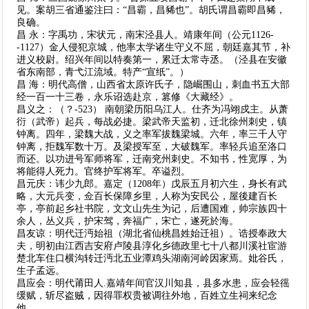
见。案胡三省通鉴注曰：“昌霸，昌豨也”。胡氏谓昌霸即昌豨，
良确。
昌 永：字禹功，宋状元，南宋泾县人。靖康年间（公元1126-
-1127）金人侵犯京城，他率太学诸生守义不屈，朝廷嘉其节，补
进义校尉。绍兴年间以特奏第一，累迁太常寺丞。（泾县在安徽
省东南部，青弋江流域。特产“宣纸”。）
昌 海：明代高僧，山西省太原许氏子，隐崛围山，刺血书五大部
经一百一十三卷，永乐诏选赴京，篡修《大藏经》。
昌义之：（？-523） 南朝梁历阳乌江人。仕齐为冯翊戍主。从萧
衍（武帝）起兵，每战必捷。梁武帝天监初，迁北徐州刺史，镇
钟离。四年，梁魏大战，义之率军拔魏梁城。六年，率三千人守
钟离，拒魏军数十万。及梁授军至，大破魏军。率轻兵追至洛口
而还。以功进号军师将军，迁南兖州刺史。不知书，性宽厚，为
将能得人死力。官终护军将军。卒谥烈。
昌元庆：讳少九郎。嘉定（1208年）戊辰五月初六生，身长有武
略，大元兵变，佥百长保障乡里，人称为安民公，屋後建百长
亭，亭前起乡社书院，文文山先生为记，后遭国难，帅宗族四十
余人，丛义兵，护宋驾，奔福广，宋亡，遂死於海。
昌友谅：明代迁沔始祖（湖北省仙桃昌姓始迁祖）。诰授奉政大
夫，明初由江西吉安府卢陵县淳化乡德政里七十八都川溪社宦游
楚北车住口横沟转迁沔北五业潭鸡头湖南河岭因家焉。妣谷氏，
生子孟远。
昌应会：明代莆田人.嘉靖年间官汉川知县，县多水患，应会轻徭
缓赋，斩尽盗贼，因得罪权贵被调往外地，百姓立生祠来纪念
他。