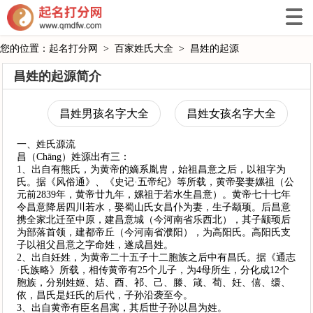
您的位置：
起名打分网
>
百家姓氏大全
>
昌姓的起源
昌姓的起源简介
昌姓男孩名字大全
昌姓女孩名字大全
一、姓氏源流
昌（Chāng）姓源出有三：
1、出自有熊氏，为黄帝的嫡系胤胄，始祖昌意之后，以祖字为
氏。据《风俗通》、《史记·五帝纪》等所载，黄帝娶妻嫘祖（公
元前2839年，黄帝廿九年，嫘祖于若水生昌意）。黄帝七十七年
令昌意降居四川若水，娶蜀山氏女昌仆为妻，生子颛顼。后昌意
携全家北迁至中原，建昌意城（今河南省乐西北），其子颛顼后
为部落首领，建都帝丘（今河南省濮阳），为高阳氏。高阳氏支
子以祖父昌意之字命姓，遂成昌姓。
2、出自妊姓，为黄帝二十五子十二胞族之后中有昌氏。据《通志
·氏族略》所载，相传黄帝有25个儿子，为4母所生，分化成12个
胞族，分别姓姬、姞、酉、祁、己、滕、箴、荀、妊、僖、缳、
依，昌氏是妊氏的后代，子孙沿袭至今。
3、出自黄帝有臣名昌寓，其后世子孙以昌为姓。