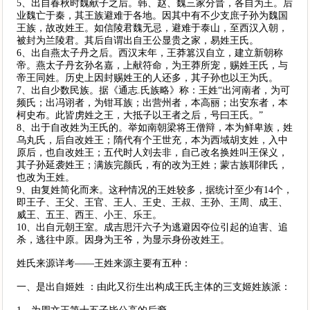
5、出自春秋时魏献子之后。韩、赵、魏三家分晋，各自为王。后
业魏亡于秦，其王族避难于各地。因其中有不少支庶子孙为魏国
王族，故改姓王。如信陵君魏无忌，避难于泰山，至西汉入朝，
被封为兰陵君。其后自谓出自王公显贵之家，易姓王氏。
6、出自燕太子丹之后。西汉末年，王莽篡汉自立，建立新朝称
帝。燕太子丹玄孙名嘉，上献符命，为王莽所宠，赐姓王氏，与
帝王同姓。历史上因封赐姓王的人还多，其子孙也以王为氏。
7、出自少数民族。据《通志.氏族略》称：王姓“出河南者，为可
频氏；出冯诩者，为钳耳族；出营州者，本高丽；出安东者，本
柯史布。此皆虏姓之王，大抵子以王者之后，号曰王氏。”
8、出于自改姓为王氏的。举如南朝梁将王僧辩，本为鲜卑族，姓
乌丸氏，后自改姓王；隋代有个王世充，本为西域胡支姓，入中
原后，也自改姓王；五代时人刘去非，自己改名换姓叫王保义，
其子孙延袭姓王；满族完颜氏，有的改为王姓；蒙古族耶律氏，
也改为王姓。
9、由复姓简化而来。这种情况的王姓较多，据统计至少有14个，
即王子、王父、王官、王人、王史、王叔、王孙、王周、成王、
威王、五王、西王、小王、乐王。
10、出自元朝王室。成吉思汗六子为逃避因夺位引起的迫害、追
杀，逃往中原。因身为王爷，为显示身份改姓王。
姓氏来源详考——王姓来源主要有五种：
一、是出自姬姓 ：由此又衍生出构成王氏主体的三支姬姓族派：