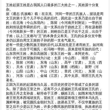
王姓起源王姓是占我国人口最多的三大姓之一，其姓源十分复
杂。
据《通志·氏族略》载：在京兆、河间一带的王氏族人，据说是周
文王的第十五个儿子毕公高的后代，因此这一支系乃是出自于姬
姓；在北海（今山东境内）、陈留（今河南开封附近）一带的王
姓则传说是帝舜的后代，这一支系出自于妫姓之王；而在汲都郡
（今河南新乡一带）的王姓，则称自己是王子比干之后，出自于
子姓；以上三支都与“王”的本身含义有关。王氏的众多分支中数
来仍以源自周文王姬姓子孙的那一支名气最大。
还有一些是少数民族王朝的后代,以其祖先是王者而姓王。如河南
的王姓，出自于可频氏；在冯翊一带的，原来是钳耳族的后代；
山东营州王姓，来自高丽国；安东王姓一族，本阿史布。《广
韵》中把王姓望族归纳为21处：太原（今山西）、琅邪（山
东）、陈留（河南）、东海（山东）、高平（甘肃）、京兆（西
安）、天水（甘肃）、东平（山东）新蔡（档南）、新野（河
南）、山阳（山东）、中山（河北）、章武（河北）、东菜（山
东）、河东（山西）、金城（江苏）。其中太原、琅邪王氏尤为
著名。
正因为王姓的起源相当久远，在历史的变迁中形成了众多的源
头。除了源自王室之外，还有不少人是赐姓王氏或冒姓王氏的，
如燕王丹之玄孙嘉，献符命于王莽，赐姓王氏；如隋末地方割据
者王世充本西域胡支氏，冒姓王；南朝梁将领王僧辩本乌丸氏，
属鲜卑族，被完颜氏金朝封为王，故易名王罕。不仅华夏族的王
室之后不少是以王为姓，许多少数民族的部落首领、执政者的后