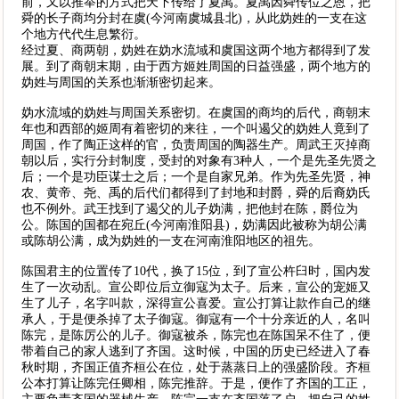
前，又以推举的方式把天下传给了夏禹。夏禹因舜传位之恩，把
舜的长子商均分封在虞(今河南虞城县北)，从此妫姓的一支在这
个地方代代生息繁衍。
经过夏、商两朝，妫姓在妫水流域和虞国这两个地方都得到了发
展。到了商朝末期，由于西方姬姓周国的日益强盛，两个地方的
妫姓与周国的关系也渐渐密切起来。
妫水流域的妫姓与周国关系密切。在虞国的商均的后代，商朝末
年也和西部的姬周有着密切的来往，一个叫遏父的妫姓人竟到了
周国，作了陶正这样的官，负责周国的陶器生产。周武王灭掉商
朝以后，实行分封制度，受封的对象有3种人，一个是先圣先贤之
后；一个是功臣谋士之后；一个是自家兄弟。作为先圣先贤，神
农、黄帝、尧、禹的后代们都得到了封地和封爵，舜的后裔妫氏
也不例外。武王找到了遏父的儿子妫满，把他封在陈，爵位为
公。陈国的国都在宛丘(今河南淮阳县)，妫满因此被称为胡公满
或陈胡公满，成为妫姓的一支在河南淮阳地区的祖先。
陈国君主的位置传了10代，换了15位，到了宣公杵臼时，国内发
生了一次动乱。宣公即位后立御寇为太子。后来，宣公的宠姬又
生了儿子，名字叫款，深得宣公喜爱。宣公打算让款作自己的继
承人，于是便杀掉了太子御寇。御寇有一个十分亲近的人，名叫
陈完，是陈厉公的儿子。御寇被杀，陈完也在陈国呆不住了，便
带着自己的家人逃到了齐国。这时候，中国的历史已经进入了春
秋时期，齐国正值齐桓公在位，处于蒸蒸日上的强盛阶段。齐桓
公本打算让陈完任卿相，陈完推辞。于是，便作了齐国的工正，