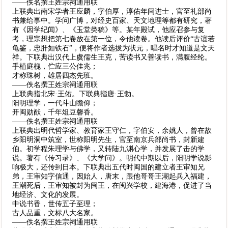
——佚名撰王姓宗祠通用联
上联典出南宋学者王应麟，字伯厚，淳佑年间进士，官至礼部尚
书兼给事中。学问广博，对经史百家、天文地理等都有研究，著
有《因学纪闻》、《玉堂类稿》等。某年殿试，他应召参与复
考，理宗想把第七卷放在第一位，令他读卷。他读后评价“古谊若
龟鉴，忠肝如铁石”，便将作者选拔为状元，唱名时才知道是文天
祥。下联典出汉代上虞儒生王克，苦读书又善读书，满腹经纶。
手植庭槐，伫应三公佳兆；
才称珠树，雄居四杰先班。
——佚名撰王姓宗祠通用联
上联典指北宋·王佑。下联典指唐·王勃。
阳明理学，一代斗山瞻仰；
开闽勋猷，千年俎豆馨香。
——佚名撰王姓宗祠通用联
上联典出明代哲学家、教育家王守仁，字伯安，余姚人，曾在故
乡阳明洞中筑室，世称阳明先生，官至南京兵部尚书，封新建
伯。初学程朱理学与佛学，又转陆九渊心学，并发展了击的学
说。著有《传习录》、《大学问》。明代中期以后，阳明学说影
响极大，还传到日本。下联典出五代时闽国的建立者王审知兄
弟，王审知字信通，因始人，唐末，跟他哥哥王潮起兵入福建，
王潮死后，王审知被封为闽王，在闽兴学校，建海港，促进了当
地经济、文化的发展。
中说书香，世传五子至理；
古人品重，文标八大名家。
——佚名撰王姓宗祠通用联