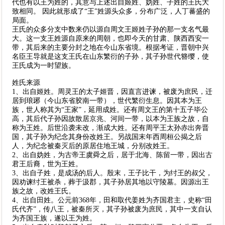
代也有以王为姓的，其意与上述出自姬姓、妫姓、子姓的王氏大
致相同。 因此就形成了“王”姓源头众多，分布广泛，人丁蕃盛的
局面。
王氏的众多分支中数来仍以源自周文王姬姓子孙的那一支名气最
大。这一支王姓源自原来的周朝，也即今天的甘肃、陕西西安一
带，其后来的主要分封之地在今山东省境。根据考证，晋朝中兴
名臣王导就是这支王氏在山东繁衍的子孙，其子孙世代簪缨，使
王氏成为一时望族。
姓氏来源
1、出自姬姓。周灵王的太子姬晋，因直言进谏，被废为庶民，迁
居到琅琊（今山东省胶南一带），世代繁衍生息。因其本为王
族，世人称其为“王家”，延用成姓。还有周文王的第十五子毕公
高，其后代子孙因故散居京兆、河间一带，以本为王族之故，自
称为王姓。后世沿袭未改，渐成大姓。还有周平王太孙赤出奔晋
国，其子孙为纪念其身份改姓王。另战国末年西周桓公揭之后
人，为纪念被秦灭后的原居住地王城，分别改姓王。
2、出自妫姓，为古帝王虞舜之后，居于北海、陈留一带，因出古
君王后裔，世为王姓。
3、出自子姓，是成汤的后人。殷末，王子比干，为纣王的叔父，
因劝谏纣王被杀，葬于汲郡，其子孙居其地以守陵墓。因源出王
族之故，改姓王氏。
4、出自田姓。公元前368年，田和取代姜姓为齐国君主，史称“田
氏代齐”，传八王，被秦所灭，其子孙被废为庶民，其中一支自认
为齐国王族，遂以王为姓。