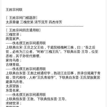
王姓宗祠联
〖王姓宗祠门楣题辞〗
太原垂徽 三槐世第 清节流芳 四杰传芳
-----------------------------------------------------------------
〖王姓宗祠四言通用联〗
三槐世泽；
两晋家声。
——佚名撰王姓宗祠通用联
上联典出宋·王旦之父王佑，于庭院植槐树三株，曰：“吾之后
世，必有为三公者。”时称“三槐王氏”。下联典出晋·王导，位至
丞相，其子孙世代簪缨。
家传乌巷；
古继青箱。
——佚名撰王姓宗祠通用联
上联典自东晋·王彪之精通经学，熟谙江左旧事，所录仪规藏于青
箱，世代相传，人称“王氏青箱学”。下联典自东晋·王氏望族聚居
建康乌衣巷。
太原望族；
东晋名家。
——佚名撰王姓宗祠通用联
上联典指东晋·王敦。下联典指东晋·王导。
求鲤世泽；