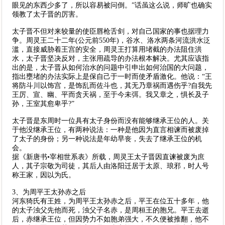
眼见的东西少多了，所以容易被问倒。”话虽这么说，师旷也确实
领教了太子晋的厉害。
太子晋不但对来较量的使臣唇枪舌剑，对自己国家的事也据理力
争。周灵王二十二年(公元前550年)，谷水、洛水两条河流洪水泛
滥，直接威胁着王宫的安全，周灵王打算用堵截的办法阻住洪
水，太子晋坚决反对，主张用疏导的办法根本解决。尤其应该指
出的是，太子晋从如何治水的问题中引申出如何治国的大问题，
指出壅堵的办法实际上是保自己于一时而使矛盾激化。他说：“王
将防斗川以饰宫，是饰乱而佐斗也，其无乃章祸而遇伤乎?自我先
王厉、宣、幽、平而贪天祸，至于今未弭。我又章之，惧长及子
孙，王室其愈卑乎?”
太子晋是东周时一位具有太子身份而没有能够继承王位的人。关
于他没继承王位，有两种说法：一种是他因为直言相谏而被废掉
了太子的身份；另一种说法是年幼早丧，失去了继承王位的机
会。
据《新唐书•宰相世系表》所载，周灵王太子晋因直谏被废为庶
人，其子宗敬为司徒，其后人由洛阳迁居于太原、琅邪，时人号
称王家，因以为氏。
3、为周平王太孙赤之后
河东猗氏有王姓，为周平王太孙赤之后，平王在位五十多年，他
的太子浊父先他而死，浊父子名赤，是周桓王的胞兄。平王去逝
后，赤继承王位，但因势力不如胞弟强大，不久便被推翻，他不