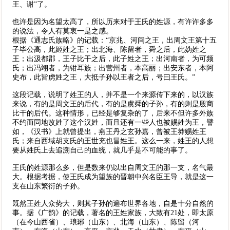
王、谢”了。
也许是因为名望太高了，所以历来对于王氏的姓源，有许许多多
的说法，令人有莫衷一是之感。
根据《通志氏族略》的记载：“京兆、河间之王，出周文王第十五
子毕公高，此姬姓之王；出北海、陈留者，舜之后，此妫姓之
王；出汲都郡，王子比干之后，此子姓之王；出河南者，为可频
氏；出冯翊者，为钳耳族；出营州者，本高丽；出安东者，本阿
史布，此皆虏姓之王，大抵子孙以王者之后，号曰王氏。”
这段记载，说明了姓王的人，并不是一个来源传下来的，以汉族
来说，有的是周文王的后代，有的是虞舜的子孙，有的则是殷商
比干的后代。这种情形，已经是够复杂的了，后来不但许多外族
不约而同地改姓了这个汉姓，而且还有一些人也被赐姓为王，譬
如，《汉书》上就曾提出，燕王丹之玄孙嘉，曾被王莽赐姓王
氏；来自西域胡支氏的王世充也冒姓王。这么一来，姓王的人想
要从姓氏上去追溯自己的血统，就几乎是不可能的事了。
王氏的姓源那么多，但是数来仍以出自周文王的那一支，名气最
大。根据考据，使王氏成为望族的晋朝中兴名臣王导，就是这一
支在山东繁衍的子孙。
既然王姓人众势大，则其子孙的遍布世界各地，自是十分自然的
事。据《广韵》的记载，著名的王姓家族，大致有21处，即太原
（在今山西省）、琅琊（山东）、北海（山东）、陈留（河