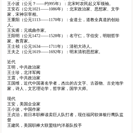
王小波（公元？——约995年）：北宋时农民起义军领袖。
王安石（公元1021——1086年）：北宋政治家、思想家、文学
家，宋神宗宰相。
王重阳（公元1113——1170年）：金道士，道教全真道的创始
人。
王实甫：元戏曲作家。
王阳明（公元1472——1528年）：名守仁，字伯安，明朝哲学
家、教育家。
王士祯（公元1634——1711年）：清初大诗人。
王夫之（公元1619——1692年）：明末清初思想家。
近代
王明，中共政治家
王士珍，北洋军阀
王震，中共政治家
王国维，近代中国著名学者，杰出的古文字、古器物、古史地学
家，诗人，文艺理论学，哲学家，国学大师。
现代
王安，美国企业家
王小波，中国作家
王贞治，前日本职棒读卖巨人队打者，现任福冈软体银行鹰队监
督
王建民，美国职棒大联盟纽约洋基队投手