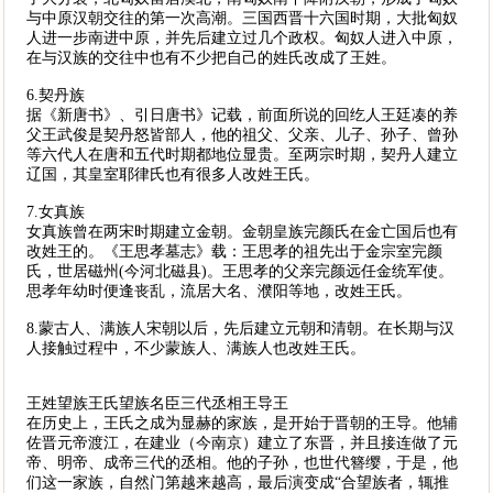
与中原汉朝交往的第一次高潮。三国西晋十六国时期，大批匈奴
人进一步南进中原，并先后建立过几个政权。匈奴人进入中原，
在与汉族的交往中也有不少把自己的姓氏改成了王姓。
6.契丹族
据《新唐书》、引日唐书》记载，前面所说的回纥人王廷凑的养
父王武俊是契丹怒皆部人，他的祖父、父亲、儿子、孙子、曾孙
等六代人在唐和五代时期都地位显贵。至两宗时期，契丹人建立
辽国，其皇室耶律氏也有很多人改姓王氏。
7.女真族
女真族曾在两宋时期建立金朝。金朝皇族完颜氏在金亡国后也有
改姓王的。《王思孝墓志》载：王思孝的祖先出于金宗室完颜
氏，世居磁州(今河北磁县)。王思孝的父亲完颜远任金统军使。
思孝年幼时便逢丧乱，流居大名、濮阳等地，改姓王氏。
8.蒙古人、满族人宋朝以后，先后建立元朝和清朝。在长期与汉
人接触过程中，不少蒙族人、满族人也改姓王氏。
王姓望族王氏望族名臣三代丞相王导王
在历史上，王氏之成为显赫的家族，是开始于晋朝的王导。他辅
佐晋元帝渡江，在建业（今南京）建立了东晋，并且接连做了元
帝、明帝、成帝三代的丞相。他的子孙，也世代簪缨，于是，他
们这一家族，自然门第越来越高，最后演变成“合望族者，辄推