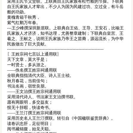
采用王氏节义堂联。上联典自王氏家族有松竹般的节操。下联典
自王氏家族人才辈出，不少人为国为民建过功、立过业，有斗岳
般的功勋。
黄槐青箱千秋秀，
紫气红鹅万年春。
---王少峰撰深圳新居联。上联典自王佑、王导、王安石，比喻王
氏家族人才济济，知书达理，尤善整章建制；下联典自皇宫、王
羲之、王献之，说明王氏家族乃帝王之苗裔，源远流长，为中华
民族做出了巨大贡献。
-----------------------------------------------------------------
〖王姓宗祠七言以上通用联〗
天下文章，莫大乎是；
一时贤士，多从游之。
——佚名撰王姓宗祠通用联
全联典指指清代大臣、诗人王士祯。
秋月春花，当前佳句；
书法名画，宿世良朋。
——王文治撰王姓宗祠通用联
采用清代诗人、书法家王文治撰书联。
愿有两眼明，多交益友；
恨无十胩暇，快读奇书。
——王兰汀撰王姓宗祠通用联
采用历史名人王兰汀撰联。转引自《中国楹联鉴赏辞典》。
读卷识忠肝，足征明目；
阅书藏锦腹，始见天聪。