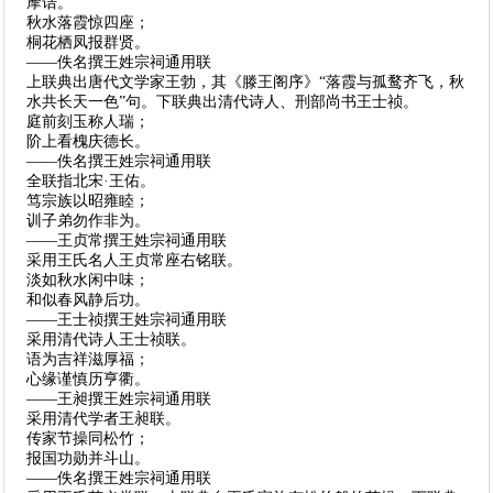
摩诘。
秋水落霞惊四座；
桐花栖凤报群贤。
——佚名撰王姓宗祠通用联
上联典出唐代文学家王勃，其《滕王阁序》“落霞与孤鹜齐飞，秋
水共长天一色”句。下联典出清代诗人、刑部尚书王士祯。
庭前刻玉称人瑞；
阶上看槐庆德长。
——佚名撰王姓宗祠通用联
全联指北宋·王佑。
笃宗族以昭雍睦；
训子弟勿作非为。
——王贞常撰王姓宗祠通用联
采用王氏名人王贞常座右铭联。
淡如秋水闲中味；
和似春风静后功。
——王士祯撰王姓宗祠通用联
采用清代诗人王士祯联。
语为吉祥滋厚福；
心缘谨慎历亨衢。
——王昶撰王姓宗祠通用联
采用清代学者王昶联。
传家节操同松竹；
报国功勋并斗山。
——佚名撰王姓宗祠通用联