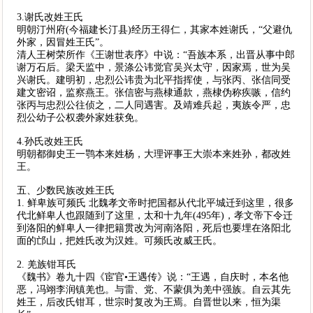
3.谢氏改姓王氏
明朝汀州府(今福建长汀县)经历王得仁，其家本姓谢氏，“父避仇
外家，因冒姓王氏”。
清人王树荣所作《王谢世表序》中说：“吾族本系，出晋从事中郎
谢万石后。梁天监中，景涤公讳觉官吴兴太守，因家焉，世为吴
兴谢氏。建明初，忠烈公讳贵为北平指挥使，与张丙、张信同受
建文密诏，监察燕王。张信密与燕棣通款，燕棣伪称疾嗾，信约
张丙与忠烈公往侦之，二人同遇害。及靖难兵起，夷族令严，忠
烈公幼子公权袭外家姓获免。
4.孙氏改姓王氏
明朝都御史王一鹗本来姓杨，大理评事王大崇本来姓孙，都改姓
王。
五、少数民族改姓王氏
1. 鲜卑族可频氏 北魏孝文帝时把国都从代北平城迁到这里，很多
代北鲜卑人也跟随到了这里，太和十九年(495年)，孝文帝下令迁
到洛阳的鲜卑人一律把籍贯改为河南洛阳，死后也要埋在洛阳北
面的邙山，把姓氏改为汉姓。可频氏改威王氏。
2. 羌族钳耳氏
《魏书》卷九十四《宦官•王遇传》说：“王遇，自庆时，本名他
恶，冯翊李润镇羌也。与雷、党、不蒙俱为羌中强族。自云其先
姓王，后改氏钳耳，世宗时复改为王焉。自晋世以来，恒为渠