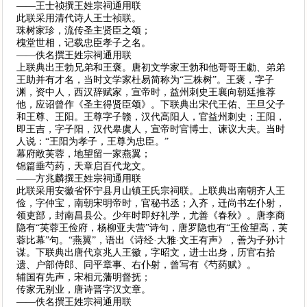
——王士祯撰王姓宗祠通用联
此联采用清代诗人王士祯联。
珠树家珍，流传圣主贤臣之颂；
槐堂世相，记载忠臣孝子之名。
——佚名撰王姓宗祠通用联
上联典出王勃兄弟和王褒。唐初文学家王勃和他哥哥王勮、弟弟
王助并有才名，当时文学家杜易简称为“三株树”。王褒，字子
渊，资中人，西汉辞赋家，宣帝时，益州刺史王襄向朝廷推荐
他，应诏曾作《圣主得贤臣颂》。下联典出宋代王佑、王旦父子
和王尊、王阳。王尊字子赣，汉代高阳人，官益州刺史；王阳，
即王吉，字子阳，汉代皋虞人，宣帝时官博士、谏议大夫。当时
人说：“王阳为孝子，王尊为忠臣。”
幕府敞芙蓉，地望留一家燕翼；
锦篇垂芍药，天章启百代龙文。
——方兆麟撰王姓宗祠通用联
此联采用安徽省怀宁县月山镇王氏宗祠联。上联典出南朝齐人王
俭，字仲宝，南朝宋明帝时，官秘书丞；入齐，迁尚书左仆射，
领吏部，封南昌县公。少年时即好礼学，尤善《春秋》。唐李商
隐有“芙蓉王俭府，杨柳亚夫营”诗句，唐罗隐也有“王俭望高，芙
蓉比幕”句。“燕翼”，语出《诗经·大雅·文王有声》，善为子孙计
谋。下联典出唐代京兆人王徽，字昭文，进士出身，历官右拾
遗、户部侍郎、同平章事、右仆射，曾写有《芍药赋》。
辅国有先声，宋相元藩明督抚；
传家无别业，唐诗晋字汉文章。
——佚名撰王姓宗祠通用联