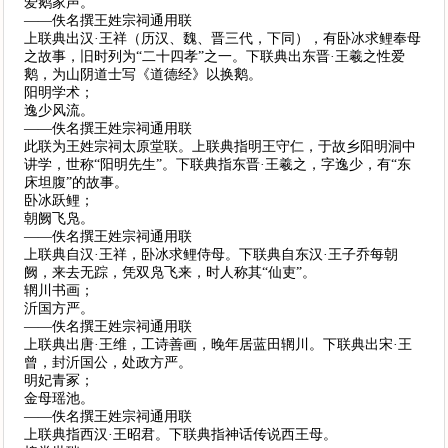
爱鹅家声。
——佚名撰王姓宗祠通用联
上联典出汉·王祥（历汉、魏、晋三代，下同），有卧冰求鲤奉母
之故事，旧时列为“二十四孝”之一。下联典出东晋·王羲之性爱
鹅，为山阴道士写《道德经》以换鹅。
阳明学术；
逸少风流。
——佚名撰王姓宗祠通用联
此联为王姓宗祠太原堂联。上联典指明王守仁，于故乡阳明洞中
讲学，世称“阳明先生”。下联典指东晋·王羲之，字逸少，有“东
床坦腹”的故事。
卧冰跃鲤；
朝阙飞凫。
——佚名撰王姓宗祠通用联
上联典自汉·王祥，卧冰求鲤侍母。下联典自东汉·王子乔每朝
阙，来去无踪，凭双凫飞来，时人称其“仙吏”。
辋川书画；
沂国方严。
——佚名撰王姓宗祠通用联
上联典出唐·王维，工诗善画，晚年居蓝田辋川。下联典出宋·王
曾，封沂国公，处政方严。
明妃青冢；
金母瑶池。
——佚名撰王姓宗祠通用联
上联典指西汉·王昭君。下联典指神话传说西王母。