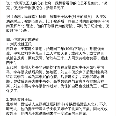
说：“我听说圣人的心有七窍，我想看看你的心是不是如此。”说
完，便把比干剖腹挖心，活活杀死了。
据《通志，民族略》所载，殷商王子比干(纣王的叔父)，因屡次
劝谏纣王，被剖心而死。比干被杀后，葬在当时的国都朝歌(今河
南卫辉市北)附近，他的子孙世代为他守陵，同时为了纪念他，便
改以“王”为氏。
四、他族改姓或赐姓
1. 刘氏改姓王氏
西汉末，王莽建立新朝，始建国二年(10年)下诏说：“明德侯刘
龚、率礼侯刘嘉等凡三十二人皆知天命，或献天符，或贡昌言，
或捕告反虏，厥功茂焉。诸刘与三十二人同宗共祖者勿罢，赐姓
曰王”。
五代时，幽州人刘去非追随刘守奇在后梁政权中任河阳行军司
马。李存勖攻破后梁河、洛地区，刘去非便投奔了后梁荆南兵马
留后高季兴，成为高季兴的心腹。后唐建立后，高季兴表示归
顺，曾被后唐任为兼中书令。高季兴始终与后唐李存勖貌合神
离，刘去非因与李存勖曾作过对，为保护自己也改姓为王，叫王
保义了。
2. 刘氏改姓王氏
北朝时，西域胡人支颓褥迁居到新丰(今陕西临潼县东北)，不久
即死去。他的妻子带着儿子支收又嫁给了北周的王粲。因此支收
改姓王，他的儿子就是隋朝末年一度称帝的王世充。