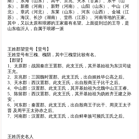
南）、东海（山东）、高平、京兆、天水（甘肃）、东平（山
东）、新蔡（河南）、新野（河南）、山阳（山东）、中山（河
北）、章武（河北）、东莱（山东）、河东（山西）、金城（江
苏）、海汉、长沙（湖南）、堂邑（江苏）、河南等地的王家。
其中，又以太原和琅琊的王家最有名望。上面提到过的王导，是
山东临沂人，自属于琅琊一派
王姓郡望堂号【堂号】
王姓堂号有三槐、槐阴，其中三槐堂比较有名。
【郡望】
1、太原郡：战国秦庄王置郡。此支王氏，其开基始祖为东汉司徒
王允。
2、京兆郡：三国魏时置郡。此支王氏，出自姬姓毕公高之后。
3、天水郡：西汉置郡。此支王氏，出自殷商王子比干之后。
4、中山郡：汉置郡。此支王氏，其开基始祖为北魏中山王王睿。
5、陈留郡：西汉置郡。此支王氏，其开基始祖为妫姓齐王建之孙
安 。
6、河东郡：秦置郡。此支王氏，出自殷商王子比干、周灵王太子
晋 及周平王太孙赤之后。
7、河南郡：汉置郡。此支王氏，出自鲜卑族可频氏王氏之后。
王姓历史名人