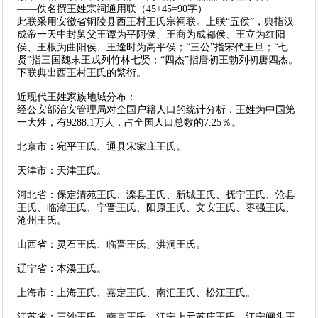
——佚名撰王姓宗祠通用联（45+45=90字）
此联采用安徽省铜陵县西王村王氏宗祠联。上联“五侯”，典指汉
成帝一天中封舅父王谭为平阿侯、王商为成都侯、王立为红阳
侯、王根为曲阳侯、王逢时为高平侯；“三公”指宋代王旦；“七
贤”指三国魏末王戎列竹林七贤；“四杰”指唐初王勃列初唐四杰。
下联典出西王村王氏的繁衍。
近现代王姓家族地域分布：
经公安部治安管理局对全国户籍人口的统计分析，王姓为中国第
一大姓，有9288.1万人，占全国人口总数的7.25％。
北京市：宛平王氏、通县宋家庄王氏。
天津市：天津王氏。
河北省：保定清苑王氏、滦县王氏、新城王氏、抚宁王氏、沧县
王氏、临漳王氏、宁晋王氏、阳原王氏、文安王氏、枣强王氏、
沧州王氏。
山西省：灵石王氏、临晋王氏、洪洞王氏。
辽宁省：本溪王氏。
上海市：上海王氏、嘉定王氏、南汇王氏、松江王氏。
江苏省：三沙王氏、南京王氏、江宁上元苏庄王氏、江宁闸头王