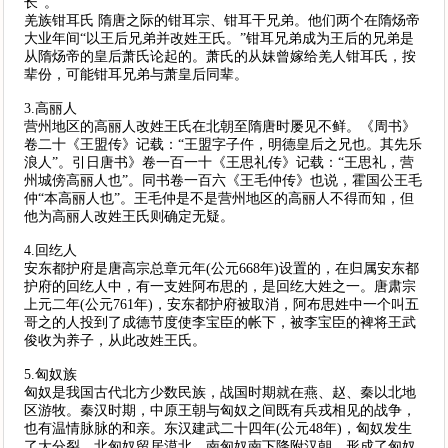
长”。
羌族钳耳氏 隋唐之际的钳耳宗、钳耳干兄弟。他们两个在隋炀帝
大业年间“以王后兄弟并改姓王氏。”钳耳兄弟成为王后的兄弟是
从隋炀帝的皇后萧氏论起的。萧氏的从妹曾嫁给羌人钳耳氏，按
辈份，可能钳耳兄弟与萧皇后同辈。
3.高丽人
营州地区的高丽人改姓王氏在北朝至隋唐时屡见不鲜。《周书》
卷二十《王盟传》记载：“王盟字子仵，明德皇后之兄也。其先乐
浪人”。引日唐书》卷一百一十《王思礼传》记载：“王思礼，营
州城傍高丽人也”。同书卷一百六《王毛仲传》也说，霍国公王毛
仲“本高丽人也”。王毛仲是不是营州地区的高丽人不得而知，但
他为高丽人改姓王氏则确定无疑。
4.回纥人
安东都护府是唐高宗总章元年(公元668年)设置的，在归属安东都
护府的回纥人中，有一支姓阿布思的，是回纥大姓之一。唐肃宗
上元二年(公元761年)，安东都护府被取消，阿布思姓中一个叫五
哥之的人投到了成德节度使李宝臣的帐下，被李宝臣的裨将王武
俊收为养子，从此改姓王氏。
5.匈奴族
匈奴是我国古代北方少数民族，战国时期就在燕、赵、秦以北地
区游牧。秦汉时期，中原王朝与匈奴之间既有兵戎相见的战争，
也有温情脉脉的和亲。东汉建武二十四年(公元48年)，匈奴发生
了大分裂，北匈奴留居漠北，南匈奴南下降附汉朝，形成了匈奴