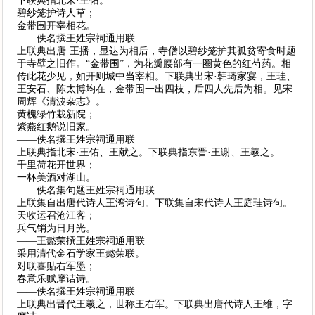
下联典指北宋·王佑。
碧纱笼护诗人草；
金带围开宰相花。
——佚名撰王姓宗祠通用联
上联典出唐·王播，显达为相后，寺僧以碧纱笼护其孤贫寄食时题
于寺壁之旧作。“金带围”，为花瓣腰部有一圈黄色的红芍药。相
传此花少见，如开则城中当宰相。下联典出宋·韩琦家宴，王珪、
王安石、陈太博均在，金带围一出四枝，后四人先后为相。见宋
周辉《清波杂志》。
黄槐绿竹栽新院；
紫燕红鹅说旧家。
——佚名撰王姓宗祠通用联
上联典指北宋·王佑、王献之。下联典指东晋·王谢、王羲之。
千里荷花开世界；
一杯美酒对湖山。
——佚名集句题王姓宗祠通用联
上联集自出唐代诗人王湾诗句。下联集自宋代诗人王庭珪诗句。
天收运召沧江客；
兵气销为日月光。
——王懿荣撰王姓宗祠通用联
采用清代金石学家王懿荣联。
对联喜贴右军墨；
春意乐赋摩诘诗。
——佚名撰王姓宗祠通用联
上联典出晋代王羲之，世称王右军。下联典出唐代诗人王维，字