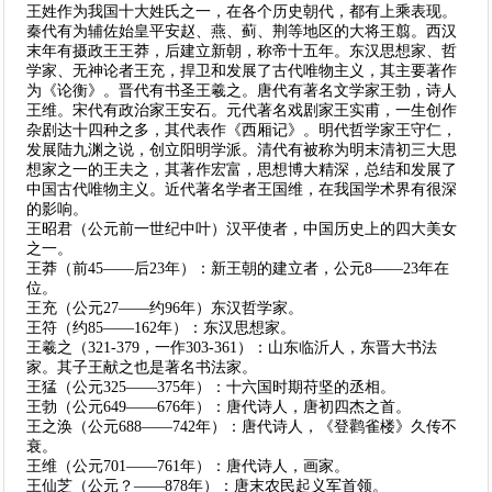
王姓作为我国十大姓氏之一，在各个历史朝代，都有上乘表现。
秦代有为辅佐始皇平安赵、燕、蓟、荆等地区的大将王翦。西汉
末年有摄政王王莽，后建立新朝，称帝十五年。东汉思想家、哲
学家、无神论者王充，捍卫和发展了古代唯物主义，其主要著作
为《论衡》。晋代有书圣王羲之。唐代有著名文学家王勃，诗人
王维。宋代有政治家王安石。元代著名戏剧家王实甫，一生创作
杂剧达十四种之多，其代表作《西厢记》。明代哲学家王守仁，
发展陆九渊之说，创立阳明学派。清代有被称为明末清初三大思
想家之一的王夫之，其著作宏富，思想博大精深，总结和发展了
中国古代唯物主义。近代著名学者王国维，在我国学术界有很深
的影响。
王昭君（公元前一世纪中叶）汉平使者，中国历史上的四大美女
之一。
王莽（前45——后23年）：新王朝的建立者，公元8——23年在
位。
王充（公元27——约96年）东汉哲学家。
王符（约85——162年）：东汉思想家。
王羲之（321-379，一作303-361）：山东临沂人，东晋大书法
家。其子王献之也是著名书法家。
王猛（公元325——375年）：十六国时期苻坚的丞相。
王勃（公元649——676年）：唐代诗人，唐初四杰之首。
王之涣（公元688——742年）：唐代诗人，《登鹳雀楼》久传不
衰。
王维（公元701——761年）：唐代诗人，画家。
王仙芝（公元？——878年）：唐末农民起义军首领。