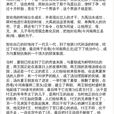
来吃了。说也奇怪，简狄自从吃了那个鸟蛋以后，便怀了孕，经
过十月怀胎，竟生下了一个男孩子，这个男孩子就是契。
契在尧的时候出生成长，并表现出过人的才干。大禹治水成功，
舜对他进行表彰的时候，大禹就说这里有稷、契、皋陶等人的功
劳。于是，舜还专门下了命令，任契为司徒，让他用父、母、
兄、弟、儿子等伦理观念教化百姓，把他封在商(今河南商丘县
南)地，赐姓为子。
契在自己的封地传了一代又一代，到了他第13代孙汤的时候，经
过了8次迁都，最后终于在亳(今河南商丘北)定下了统治中心，成
为与夏朝抗衡的一个强大的部落集团。
当时，夏朝已经走到了它的穷途末路，与夏朝成为鲜明对比的
是，商王国正处在蒸蒸日上的发展时期。商王国的首领汤很会治
国，汤还是一个仁义的君王，人们纷纷前来投奔他。在这离夏奔
汤的人群中，有一个叫伊尹的能人，成了汤治理国家的良辅。最
后，汤向夏王朝发动了进攻，一举打败了夏桀，推翻了夏朝，在
西亳(今河南偃师二里头)定都，建立了商朝。 商王朝也时盛时衰
地延续了500多年的时间，最后终于亡在第3)位君主纣王，比干是
纣王的爷爷帝太丁的儿子，是商纣王的叔叔，当时他正担任少师
的职务。纣王如此昏庸，人们纷纷离去，纣王的兄弟微子走了，
另一个兄弟箕子也装起疯来。而比干却下决心劝谏纣王改弦更
张。他见到纣王，对他进行了苦口婆心的劝说。纣王不听，比干
就不走，一连在宫中劝了3天。最后把纣王说得不耐烦了，他