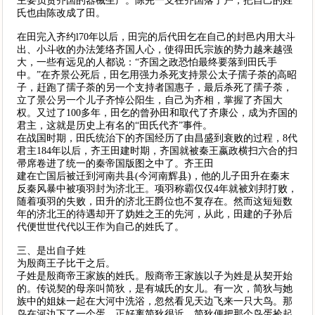
主要负责齐国的器械生产。陈完一支在齐国落了户，把自己的姓
氏也由陈改成了田。
在田完入齐约l70年以后，田完的后代田乞在自己的封邑内用大斗
出、小斗收的办法笼络齐国人心，使得田氏宗族的势力越来越强
大，一些有远见的人都说：“齐国之政恐怕最终要落到田氏手
中。”在齐景公死后，田乞用强力杀死支持景公太子孺子荼的高昭
子，赶跑了孺子荼的另一个支持者国惠子，最后杀死了孺子荼，
立了景公另一个儿子齐悼公阳生，自己为齐相，掌握了齐国大
权。又过了100多年，田乞的曾孙田和取代了齐康公，成为齐国的
君主，这就是历史上有名的“田氏代齐”事件。
在战国时期，田氏统治下的齐国经历了由昌盛到衰败的过程，8代
君主184年以后，齐王田建时期，齐国就被秦王嬴政横扫六合的扫
帚席卷进了统一的秦帝国版图之中了。齐王田
建在亡国后被迁到河南共县(今河南辉县)，他的儿子田升在秦末
反秦风暴中被项羽封为济北王。项羽称霸仅仅4年就被刘邦打败，
随着项羽的失败，田升的济北王爵位也不复存在。然而这短短数
年的济北王的待遇却开了妫姓之王的先河，从此，田建的子孙后
代便世世代代以王作为自己的姓氏了。
三、是出自子姓
为殷商王子比干之后。
子姓是殷商帝王家族的姓氏。殷商帝王家族以子为姓是从契开始
的。传说契的母亲叫简狄，是有城氏的女儿。有一次，简狄与她
族中的姐妹一起在大河中洗浴，忽然看见天边飞来一只大鸟。那
鸟在河边下了一个蛋，正好离简狄很近。简狄便把那个鸟蛋捡起