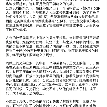
迅速发展起来。这时正是殷商王朝建立的初期。
公刘以后的第九代，姬姓部落又出了一个名叫古公（颤-页）父的
人。在那个时候，当地戎狄之人经常侵扰姬姓部族，为了避免与
他们发生冲突，古公（颤-页）父便率领部族从豳(今陕西旬邑县
西南)迁徙到岐山(今陕西岐山县东北)脚下。古公宣父带领部族在
这里建筑城郭房屋，并建立了官僚机构管理部族事务，从而具备
了国家的规模。
古公的孙子就是历史上有名的周文王姬昌。当时正值商纣王残暴
统治时期，姬昌大行仁德，礼贤下士，与之成了鲜明的对比。姬
周的力量不断发展，接连征服了周边的一些小国，又把都城向东
迁到了丰邑(今陕西长安县西北沣河西岸)。到了周武王姬发的时
候，终于推翻了殷商建立了周朝。
周武王的兄弟众多，其中有一个弟弟名高，是文王的第15子。姬
高在武王灭商及周初政治生活中都曾发挥过重要作用。武王灭商
后，举行了庄重的进入商都的仪式，入城以后，姬高又奉命打开
殷商的监狱，释放出关押在那里的百姓。接着又接管了商朝掌管
音乐礼仪的机构。因此，当武王分封诸侯的时候，姬高被分封于
毕(今陕西咸阳西北)，所以又称毕公高。武王死，成王立。成王
临死的时候，又把召公、毕公召来，让他们辅佐太子钊。成王
死，太子钊立，是为康王。
不知过了几代，毕公高的后代们失去了封爵和封地，变成了平
民，有的还跑到了少数民族居住区。只有他们因地而改的姓氏