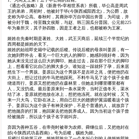
1、为周文王第十五子毕公高的后裔。
《通志•氏族略》及《新唐书•宰相世系表》所载，毕公高是周武
王的弟弟，周初时，他被封于毕(今陕西咸阳西北)，为公爵，故
史称为毕公高。春秋时，其裔孙毕万自毕国出奔晋，为司徒，并
被分封于魏，传至魏文侯斯，与赵、韩三国瓜分晋国。公元前225
年为秦所灭，其子孙四散，因是王者之后，也都被称为王家。
姬姓在先秦时期是著姓、大姓，武王灭商后，延续三个半世纪的
西周都是姬姓的天下。
姬姓的始祖即史籍中记载的后稷。传说后稷的母亲叫姜原，有一
次她到野外去，看见一个巨大的人的脚印，她感到很好奇，因为
她从来没见过这么巨大的脚印。她走过去，踩在那个巨大的脚印
上，想看看它比自己的脚大多少。谁知这一踩就怀了孕，后来居
然生下一个男孩。姜原以为这个男孩不是吉祥之兆，便把他扔在
大街上，想让过往的牛马把他踩死。不料牛马见了这个孩子全都
绕道而行。姜原又想把他扔在森林里，但她走到哪里哪里都有
人，又没扔成。最后姜原来到一条水渠旁，当时正值冬天，渠水
结了冰，姜原就把他放在冰上，想把他冻死。就在这时候，又飞
来一只大鸟，它卧在冰上，用自己巨大的翅膀护翼温暖着这个孩
子。姜原以为这个孩子有神灵保护，不是个普通的人，就放弃了
把他抛弃的打算，抱回家去把他抚养成人。因为当初这个孩子曾
经被抛弃，所以这个孩子名字就叫弃。
弃因为善种五谷，在帝尧时被举为农师。舜继位后，又把他封在
邰(今陕西武功县西南)，号为后稷，赐姓为姬。
后稷以后的第三代，姬姓部族出了一个名叫公刘的人使姬姓部族