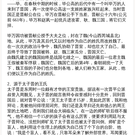
——毕。在春秋中期的时候，毕公高的后代中有一个叫毕万的人
来到了晋国，再一次使毕公高这一支姬姓家族兴旺起来。当时晋
国正是晋献公在位，毕万在晋献公手下当差。晋献公十六年(公元
前 661年)，毕万和赵夙一起统兵进攻霍、耿、魏三国，将它们灭
掉。
毕万因功被晋献公授予大夫之位，封在了魏(今山西芮城县北)
地。从此，毕万及其后代又以封地作为自己的姓氏而改姓魏了。
在一次次的政治斗争中，魏氏协助了晋室，却也壮大了自己。最
后终于导致了晋国被韩、赵、魏三家瓜分，晋国灭亡。
由魏氏建立的魏国始终是战国七雄之一。魏国的最后一位君主魏
王假被秦军俘获，魏国亡。魏国亡后的第4年，秦朝就统一了天
下，魏王假的子孙们也分散到各地，被人们称为王家。从此，他
们便以王作为自己的姓氏。
2、源于太子晋的王氏
太子晋是东周时一位颇有才华的王室贵族。据说有一次晋平公派
叔誉入周觐见，太子晋的能言善辩令叔誉感到十分意外，回到晋
国后，就对晋平公说：“灵王太子晋才15岁，竟如此厉害，我和他
辩论，竟被他问得理屈词穷。我们还是及早归还先前侵占的周王
室的土地吧，否则我们就会大祸临头”。在一边的师旷听后很不服
气，他不相信一个15岁的孩子会有这么厉害，便要求到周廷与太
子晋辩论。没想到师旷见了太子晋后也被太子晋问倒。师旷是个
盲人，他利用这个生理上的残疾为自己找了个下台的台阶。他
说：“我是个盲人，看不见，只靠耳朵来了解外部世界。耳闻要比