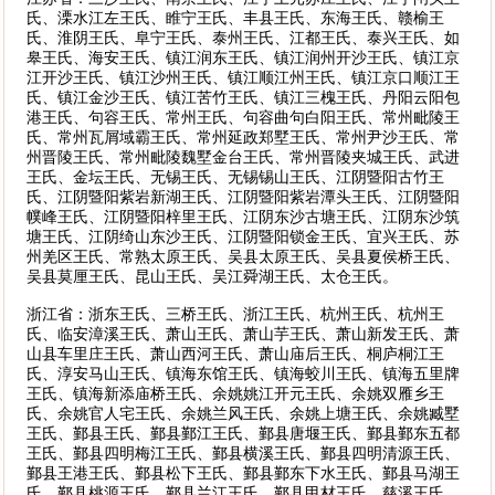
氏、溧水江左王氏、睢宁王氏、丰县王氏、东海王氏、赣榆王
氏、淮阴王氏、阜宁王氏、泰州王氏、江都王氏、泰兴王氏、如
皋王氏、海安王氏、镇江润东王氏、镇江润州开沙王氏、镇江京
江开沙王氏、镇江沙州王氏、镇江顺江州王氏、镇江京口顺江王
氏、镇江金沙王氏、镇江苦竹王氏、镇江三槐王氏、丹阳云阳包
港王氏、句容王氏、常州王氏、句容曲句白阳王氏、常州毗陵王
氏、常州瓦屑域霸王氏、常州延政郑墅王氏、常州尹沙王氏、常
州晋陵王氏、常州毗陵魏墅金台王氏、常州晋陵夹城王氏、武进
王氏、金坛王氏、无锡王氏、无锡锡山王氏、江阴暨阳古竹王
氏、江阴暨阳紫岩新湖王氏、江阴暨阳紫岩潭头王氏、江阴暨阳
幞峰王氏、江阴暨阳梓里王氏、江阴东沙古塘王氏、江阴东沙筑
塘王氏、江阴绮山东沙王氏、江阴暨阳锁金王氏、宜兴王氏、苏
州羌区王氏、常熟太原王氏、吴县太原王氏、吴县夏侯桥王氏、
吴县莫厘王氏、昆山王氏、吴江舜湖王氏、太仓王氏。
浙江省：浙东王氏、三桥王氏、浙江王氏、杭州王氏、杭州王
氏、临安漳溪王氏、萧山王氏、萧山芋王氏、萧山新发王氏、萧
山县车里庄王氏、萧山西河王氏、萧山庙后王氏、桐庐桐江王
氏、淳安马山王氏、镇海东馆王氏、镇海蛟川王氏、镇海五里牌
王氏、镇海新添庙桥王氏、余姚姚江开元王氏、余姚双雁乡王
氏、余姚官人宅王氏、余姚兰风王氏、余姚上塘王氏、余姚臧墅
王氏、鄞县王氏、鄞县鄞江王氏、鄞县唐堰王氏、鄞县鄞东五都
王氏、鄞县四明梅江王氏、鄞县横溪王氏、鄞县四明清源王氏、
鄞县王港王氏、鄞县松下王氏、鄞县鄞东下水王氏、鄞县马湖王
氏、鄞县桃源王氏、鄞县兰江王氏、鄞县甲材王氏、慈溪王氏、