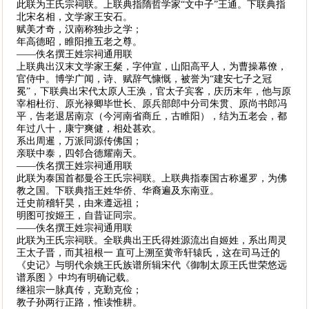
此联为王氏宗祠联。上联典指隋哲学家“文中子”王通。下联典指
北宋名相，文学家王安石。
赋美才奇，汉南称独步之学；
年高德昭，睢阳推五老之尊。
——佚名撰王姓宗祠通用联
上联典出汉末文学家王粲，字仲宣，山阳高平人，为曹操幕僚，
官侍中。博学广闻，诗、赋辞气慷慨，被誉为“建安七子之冠
冕”，下联典出宋代太原人王涣，官太子宾客，庆历末年，他与原
宰相杜衍、原光禄卿毕世长、原兵部郎中分司朱贯、原尚书郎冯
平，告老退居南京（今河南省商丘，古睢阳），结为五老会，都
年过八十，康宁爽健，相处甚欢。
系出周暹，万派同源传佛国；
亲联中泰，四邻合德耀南天。
——佚名撰王姓宗祠通用联
此联为泰国首都曼谷王氏宗祠联。上联典指泰国古称暹罗，为佛
教之国。下联典指王姓华侨、华裔遍及东南亚。
迁史前稽轩昊，由来遵远祖；
明图可按姬王，自昔证同宗。
——佚名撰王姓宗祠通用联
此联为王氏宗祠联。全联典出王氏得姓源流出自姬姓，系出周灵
王太子晋，而其祖根一 直可上溯至黄帝轩辕氏，这在司马迁的
《史记》与明代余姚王氏族谱所辑宋代《御制太原王氏世荣悠远
谱系图 》中均有明确记载。
继祖宗一脉真传，克勤克俭；
教子孙两行正路，惟读惟耕。