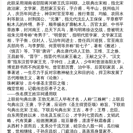
此联采用湖南省邵阳蒋河桥王氏宗祠联。上联典出宋相，指北宋
政治家、文学家、思想家王安石，字介甫，号半山，抚州临川
人，庆历年间进士，神宗时官至宰相，推行青苗、均输、农田水
利等新法，封荆国公。“元藩”，指元代沈丘人王保保，平章察罕
帖木儿的外甥、养子，顺帝赐名扩廓帖木儿，历官太尉、中书平
章政事，封河南王，总天下兵马，屡与明将徐达交战，曾被明太
祖朱元璋夸称“奇男子”。“明督抚”，指明代哲学家、文学家王廷
相，字子衡，仪封人，弘治年间进士，曾任四川巡抚，官至南京
兵部尚书，与李梦阳、何景明等并称“前七子”，著有《雅述》、
《慎言》等。下联“唐诗”，典出唐代诗人王勃、王维、王之焕、
王昌龄等。“晋字”，指晋代书法家王羲之、王献之父子。“汉文
章”指东汉哲学家王充，字仲任，上虞人，少年时曾游洛阳太学，
博览群书而不拘泥章句。曾官郡历曹、治中等。后罢职家居，从
事著述，一生尽力于反对宗教神秘主义和目的论，捍卫和发展了
古代唯物主义，著有《论衡》。
珠树家珍，古今侈圣主贤臣之颂；
槐堂世相，记载传忠臣孝子之名。
——佚名撰王姓宗祠通用联
上联前句典出唐·王勃兄弟三人毕有才名，人称“三株树”；上联后
句典出汉·王褒，字子渊，应诏作《圣主得贤臣颂》称旨。下联前
句典出北宋·王佑。下联后句典出宋·王吉，孝子；王尊，忠臣。
自东周受姓以来，功名及五侯三公，才学列七贤四杰，文韬武
略，代有英豪，祖德溯渊源，俎豆馨香，凛凛乎秋霜春露；
从西村卜居而后，支系分千流万派，睦宗合八股一祠，瓜衍椒
繁，世相继续，子孙庆昌炽，门庭清白，蒸蒸焉身显家齐。