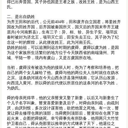
得已出奔晋国。其子孙也因是王者之族，改姓王姓，是为山西王
氏。
二、是出自妫姓
为齐王田和的后代，公元前404年，田和废齐自立国君，将姜姓齐
国改为田姓齐国，后齐国被秦国所灭，国灭后的齐国末帝齐王建
居共(今河南辉县)，生有三子：异、桓、轸。异生子安。项羽反
秦时被封为济北王，项羽灭亡后，田安失去王位。其子孙为了纪
念这一时的辉煌，从此便改姓王。此为河南壬氏。
妫姓的始祖，可以追溯到远古时期的虞舜。虞舜以虞为姓，是因
为这个家族所生活繁衍的地方位于今天陕西省的南端蒲州、芮
城、平陆一带，境内有虞山，又是古虞国所在地。
当初，虞舜没有被选为尧的接班人时，尧为了考察和培养他，把
自己的两个女儿嫁给了他。虞舜与他的两位夫人当时就住在妫水
之滨。这条妫河就在今天山西永济县蒲州镇南，它从历山发源，
向西流入黄河。所以舜的后代便以所居住的这条河的名字为姓，
为妫氏。
舜的母亲死得早，他的父亲瞽叟又娶了新妻，以后又与新妻生了
个儿子名字叫象。瞽叟喜爱新妻及后子，对舜由亲到疏，由疏到
厌，由厌到恨，多次设计谋害他，欲把他置之死地。有一次，瞽
叟让舜去修理仓廪的顶部，当舜爬到顶部后，瞽叟却在仓廪下放
起火来，企图把舜烧死。幸亏舜事先有所防备，他用两只大竹笠
护卫着自己，舜从尧那里以推举的方式继承了天下，他退位之