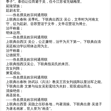
季子”。泰伯让位而避于吴，住今江苏省无锡梅里。
延陵望族；
廷尉名官。
——佚名撰吴姓宗祠通用联
上联典出春秋·吴季札。下联典出西汉·吴公，文帝时为河南太
守，征为廷尉。尝荐贾谊于文帝，文帝召贾谊为博士。
治平称最；
明体达用。
——佚名撰吴姓宗祠通用联
上联典自西汉·吴公，公正廉明，治平为天下第一。下联典自清·
吴廷栋治学以明体达用为主。
治平称最；
让德留芳。
——佚名撰吴姓宗祠通用联
上联典指西汉吴公。下联典指吴氏的来历。
宫女列阵；
箫鸾成仙。
——佚名撰吴姓宗祠通用联
上联典出春秋·孙武以《兵法》教吴王宫女列战阵以显治军之能。
下联典出唐·文箫与仙女吴彩鸾结为夫妇，双双成仙而去。
清操绝俗；
画圣留名。
——佚名撰吴姓宗祠通用联
上联典出西晋·吴隐之任职各地，均著清操。下联典出唐·吴道子
为著名画家，世人誉为“画圣”。