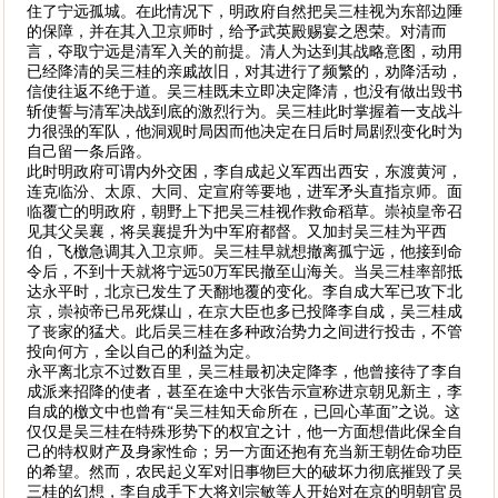
住了宁远孤城。在此情况下，明政府自然把吴三桂视为东部边陲
的保障，并在其入卫京师时，给予武英殿赐宴之恩荣。对清而
言，夺取宁远是清军入关的前提。清人为达到其战略意图，动用
已经降清的吴三桂的亲戚故旧，对其进行了频繁的，劝降活动，
信使往返不绝于道。吴三桂既未立即决定降清，也没有做出毁书
斩使誓与清军决战到底的激烈行为。吴三桂此时掌握着一支战斗
力很强的军队，他洞观时局因而他决定在日后时局剧烈变化时为
自己留一条后路。
此时明政府可谓内外交困，李自成起义军西出西安，东渡黄河，
连克临汾、太原、大同、定宣府等要地，进军矛头直指京师。面
临覆亡的明政府，朝野上下把吴三桂视作救命稻草。崇祯皇帝召
见其父吴襄，将吴襄提升为中军府都督。又加封吴三桂为平西
伯，飞檄急调其入卫京师。吴三桂早就想撤离孤宁远，他接到命
令后，不到十天就将宁远50万军民撤至山海关。当吴三桂率部抵
达永平时，北京已发生了天翻地覆的变化。李自成大军已攻下北
京，崇祯帝已吊死煤山，在京大臣也多已投降李自成，吴三桂成
了丧家的猛犬。此后吴三桂在多种政治势力之间进行投击，不管
投向何方，全以自己的利益为定。
永平离北京不过数百里，吴三桂最初决定降李，他曾接待了李自
成派来招降的使者，甚至在途中大张告示宣称进京朝见新主，李
自成的檄文中也曾有“吴三桂知天命所在，已回心革面”之说。这
仅仅是吴三桂在特殊形势下的权宜之计，他一方面想借此保全自
己的特权财产及身家性命；另一方面还抱有充当新王朝佐命功臣
的希望。然而，农民起义军对旧事物巨大的破坏力彻底摧毁了吴
三桂的幻想，李自成手下大将刘宗敏等人开始对在京的明朝官员