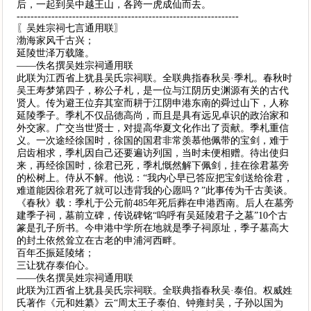
后，一起到吴中越王山，各跨一虎成仙而去。
----------------------------------------------------------------
〖吴姓宗祠七言通用联〗
渤海家风千古兴；
延陵世泽万载隆。
——佚名撰吴姓宗祠通用联
此联为江西省上犹县吴氏宗祠联。全联典指春秋吴·季札。春秋时
吴王寿梦第四子，称公子札，是一位与江阴历史渊源有关的古代
贤人。传为避王位弃其室而耕于江阴申港东南的舜过山下，人称
延陵季子。季札不仅品德高尚，而且是具有远见卓识的政治家和
外交家。广交当世贤士，对提高华夏文化作出了贡献。季札重信
义。一次途经徐国时，徐国的国君非常羡慕他佩带的宝剑，难于
启齿相求，季札因自己还要遍访列国，当时未便相赠。待出使归
来，再经徐国时，徐君已死，季札慨然解下佩剑，挂在徐君墓旁
的松树上。侍从不解。他说：“我内心早已答应把宝剑送给徐君，
难道能因徐君死了就可以违背我的心愿吗？”此事传为千古美谈。
《春秋》载：季札于公元前485年死后葬在申港西南。后人在墓旁
建季子祠，墓前立碑，传说碑铭“呜呼有吴延陵君子之墓”10个古
篆是孔子所书。今申港中学所在地就是季子祠原址，季子墓高大
的封土依然耸立在古老的申浦河西畔。
百年丕振延陵绪；
三让犹存泰伯心。
——佚名撰吴姓宗祠通用联
此联为江西省上犹县吴氏宗祠联。全联典指春秋吴·泰伯。权威姓
氏著作《元和姓纂》云“周太王子泰伯、钟雍封吴，子孙以国为