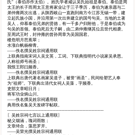
氏”（泰伯亦作太伯）。姓氏学者咸认吴氏始祖是泰伯。泰伯是周
太王的长子而周太王意将家业让于三子季历，泰伯为遂亲愿与二
弟仲雍两次出逃，从陕西岐山一直跑到南方今江苏无锡一带，建
立起氏族小国，并沿用第一次出奔建立的国号句吴。当地的土著
吴人，仰慕泰伯兄弟的贤德，有一千多户归附他，于是泰伯成为
句吴的首领。泰伯死后无子嗣，由二弟仲雍继其位且世代相袭。
至周武王时，封仲雍的曾孙周章为吴国国君。
楼危明月芭蕉翠；
水涨白帆杨柳青。
——佚名撰吴姓宗祠通用联
上联典指南宋词人吴文英，工词。下联典指明代小说家吴承恩。
人称祖师号画圣；
我恨王郎曰频香。
——佚名撰吴姓宗祠通用联
上联典出唐代著名画家吴道子，被誉“画圣”，民间绘塑艺人奉
为“祖师”。下联典出清代女祠人吴藻，字频香。
吏部文章昭日月；
将军功业炳山川。
——佚名撰吴姓宗祠通用联
典用佚名集吴天发碑字帖联。
----------------------------------------------------------------
〖吴姓宗祠七言以上通用联〗
秘义烟涵，瑰词雨散；
文章绮合，藻思罗开。
——吴荣光撰吴姓宗祠通用联