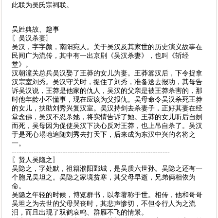
此联为吴氏宗祠联。
吴姓典故、趣事
〖吴汉杀妻〗
吴汉，字字颜，南阳宛人。关于吴汉及其家世的历史演义故事在
民间广为流传，其中有一出京剧《吴汉杀妻》，也叫《斩经
堂》。
汉朝潼关总兵吴汉娶了王莽的女儿为妻。王莽篡汉后，下令捉拿
汉宗室刘秀。吴汉守关时，捉住了刘秀，准备送去报功，其母告
诉吴汉说，王莽是他家的仇人，吴汉的父亲是被王莽杀害的，那
时他年龄小不懂事，现在应该为父报仇。吴母命令吴汉杀死王莽
的女儿，扶助刘秀兴复汉室。吴汉持剑去杀妻子，正好其妻在经
堂念佛，吴汉不忍杀她，将实情告诉了她。王莽的女儿听后自刎
而死，吴母因为促使吴汉下决心反对王莽，也上吊自杀了。吴汉
于是死心塌地追随刘秀去打天下，后来成为东汉中兴的名将之
一。
-----------------------------------------------------------------
〖贤人吴隐之〗
吴隐之，字处默，祖籍濮阳鄄城，是吴质六世孙。吴隐之还有一
个胞兄吴坦之。吴隐之家境贫寒，其父母早逝，兄弟俩相依为
命。
吴隐之年轻的时候，博览群书，以孝著称于世。相传，他和哥哥
吴坦之为去世的父母哭丧时，其悲声惨切，不但令行人为之流
泪，而且出现了双鹤哀鸣、群雁不飞的情景。