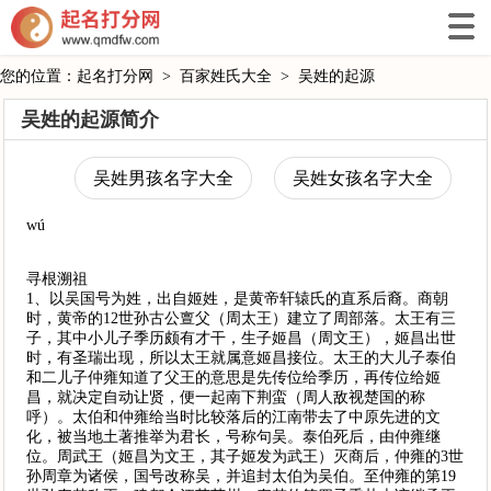
您的位置：
起名打分网
>
百家姓氏大全
>
吴姓的起源
吴姓的起源简介
吴姓男孩名字大全
吴姓女孩名字大全
wú
寻根溯祖
1、以吴国号为姓，出自姬姓，是黄帝轩辕氏的直系后裔。商朝
时，黄帝的12世孙古公亶父（周太王）建立了周部落。太王有三
子，其中小儿子季历颇有才干，生子姬昌（周文王），姬昌出世
时，有圣瑞出现，所以太王就属意姬昌接位。太王的大儿子泰伯
和二儿子仲雍知道了父王的意思是先传位给季历，再传位给姬
昌，就决定自动让贤，便一起南下荆蛮（周人敌视楚国的称
呼）。太伯和仲雍给当时比较落后的江南带去了中原先进的文
化，被当地土著推举为君长，号称句吴。泰伯死后，由仲雍继
位。周武王（姬昌为文王，其子姬发为武王）灭商后，仲雍的3世
孙周章为诸侯，国号改称吴，并追封太伯为吴伯。至仲雍的第19