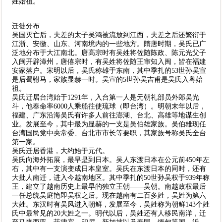
姓始祖。
迁徙分布
吴国灭亡后，夫差的太子吴鸿被流放到江西，夫差之后还繁衍于
江浙、安徽、山东、河南境内的一些地方。隋唐时期，吴氏已广
泛地分布于大江南北。唐高宗时有吴姓将佐随陈政、陈元光父子
入闽开辟漳州，唐僖宗时，有吴姓将佐随王审知入闽，皆在福建
安家落户。宋明以后，吴氏称雄于东南，其中季扎的53世孙吴宣
是后蜀驸马，家族显赫一时。吴宣的5世孙吴吉甫是吴氏入粤始
祖。
吴氏迁居台湾始于1291年，入台第一人是元朝礼部员外郎吴光
斗，他奉命率6000人乘船往使琉球（即台湾）。明朝末年以后，
福建、广东沿海吴氏有许多人前往澎湖、台北、高雄等地谋生创
业。发展至今，其中最为显赫的一支是吴伯雄家族。吴伯雄现任
台湾国民党中央常委、台北市市长等要职，其家族号称吴氏全台
第一家。
吴氏迁居香港，大约始于元代。
吴氏向海外拓展，最早是到日本。吴人东渡日本在公元前450年左
右，其中有一支演变成日本皇室。吴氏在东渡日本的同时，还有
大批人南迁，进入今越南地区。其中季扎的50世孙吴权于939年称
王，建立了越南历史上最早的独立王朝——吴朝。南越政权最后
一任总统吴庭艳即吴权之后。现在越南有二百多姓，吴姓为第六
大姓。东汉时有吴风进入朝鲜，发展至今，吴姓称为朝鲜143个姓
氏中最常见的20大姓之一。明代以后，吴姓还有人移民南洋，迁