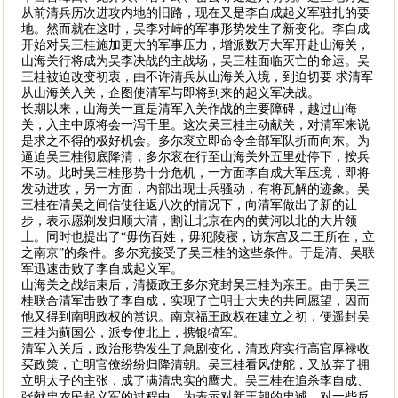
从前清兵历次进攻内地的旧路，现在又是李自成起义军驻扎的要
地。然而就在这时，吴李对峙的军事形势发生了新变化。李自成
开始对吴三桂施加更大的军事压力，增派数万大军开赴山海关，
山海关行将成为吴李决战的主战场，吴三桂面临灭亡的命运。吴
三桂被迫改变初衷，由不许清兵从山海关入境，到迫切要 求清军
从山海关入关，企图使清军与即将到来的起义军决战。
长期以来，山海关一直是清军入关作战的主要障碍，越过山海
关，入主中原将会一泻千里。这次吴三桂主动献关，对清军来说
是求之不得的极好机会。多尔衮立即命令全部军队折而向东。为
逼迫吴三桂彻底降清，多尔衮在行至山海关外五里处停下，按兵
不动。此时吴三桂形势十分危机，一方面李自成大军压境，即将
发动进攻，另一方面，内部出现士兵骚动，有将瓦解的迹象。吴
三桂在清吴之间信使往返八次的情况下，向清军做出了新的让
步，表示愿剃发归顺大清，割让北京在内的黄河以北的大片领
土。同时也提出了“毋伤百姓，毋犯陵寝，访东宫及二王所在，立
之南京”的条件。多尔兖接受了吴三桂的这些条件。于是清、吴联
军迅速击败了李自成起义军。
山海关之战结束后，清摄政王多尔兖封吴三桂为亲王。由于吴三
桂联合清军击败了李自成，实现了亡明士大夫的共同愿望，因而
他又得到南明政权的赏识。南京福王政权在建立之初，便遥封吴
三桂为蓟国公，派专使北上，携银犒军。
清军入关后，政治形势发生了急剧变化，清政府实行高官厚禄收
买政策，亡明官僚纷纷归降清朝。吴三桂看风使舵，又放弃了拥
立明太子的主张，成了满清忠实的鹰犬。吴三桂在追杀李自成、
张献忠农民起义军的过程中，为表示对新王朝的忠诚，对一些反