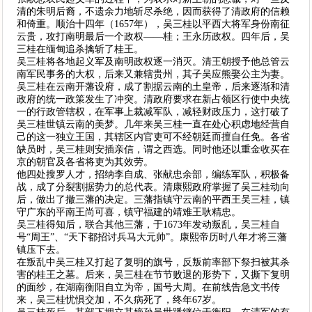
清的朱明后裔，不遗余力地斩尽杀绝，因而获得了清政府的信赖
和倚重。顺治十四年（1657年），吴三桂以平西大将军身份南征
云贵，攻打南明最后一个政权——桂；王永历政权。四年后，吴
三桂在缅甸追杀擒斩了桂王。
吴三桂将各地起义军及南明政权逐一消灭。清王朝授予他总管云
南军民事务的大权，后来又兼辖贵州，其子吴应熊娶公主为妻。
吴三桂在云南开藩设府，成了割据云南的土皇帝，后来逐渐和清
政府的统一政策发生了冲突。清政府要求在新占领区行使中央统
一的行政管辖权，在军事上裁减军队，减轻财政压力，这打破了
吴三桂世镇云南的美梦。几年来吴三桂一直在处心积虑地经营自
己的这一独立王国，其辖区内官吏可不经朝廷而擅自任免。各省
缺员时，吴三桂则安插亲信，谓之西选。同时他还以重金收买在
京的朝官及各省将吏为其效劳。
他四处搜罗人才，招纳李自成、张献忠余部，编练军队，积极备
战，成了分裂割据势力的总代表。清康熙政府掌握了吴三桂动向
后，做出了撤三藩的决定。三藩指镇守云南的平西王吴三桂，镇
守广东的平南王尚可喜，镇守福建的靖难王耿精忠。
吴三桂得知后，联合其他三藩，于1673年发动叛乱，吴三桂自
号“周王”、“天下都招讨兵马大元帅”。康熙帝历时八年才将三藩
镇压下去。
在叛乱中吴三桂又打起了复明的旗号，反叛前率部下祭扫被其杀
害的桂王之墓。后来，吴三桂在节节败退的形势下，又撕下复明
的面纱，在湖南衡阳自立为帝，国号大周。在前线告急文书传
来，吴三桂忧惧交加，不久病死了，终年67岁。