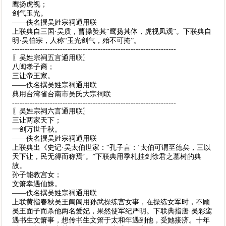
鹰扬虎视；
剑气玉光。
——佚名撰吴姓宗祠通用联
上联典自三国·吴质，曹操赞其“鹰扬其体，虎视凤观”。下联典自
明·吴伯宗，人称“玉光剑气，殆不可掩”。
-----------------------------------------------------------------
〖吴姓宗祠五言通用联〗
八闽孝子裔；
三让帝王家。
——佚名撰吴姓宗祠通用联
典用台湾省台南市吴氏大宗祠联
-----------------------------------------------------------------
〖吴姓宗祠六言通用联〗
三让两家天下；
一剑万世千秋。
——佚名撰吴姓宗祠通用联
上联典出《史记·吴太伯世家：“孔子言：‘太伯可谓至德矣，三以
天下让，民无得而称焉’。”下联典用季札挂剑徐君之墓树的典
故。
孙子能教宫女；
文箫幸遇仙姝。
——佚名撰吴姓宗祠通用联
上联黄指春秋吴王阖闾用孙武操练宫女事，在操练女军时，不顾
吴王面子而杀他两名爱妃，果然使军纪严明。下联典指唐·吴彩鸾
遇书生文箫事，想传书生文箫于太和年遇到他，受她接济。十年