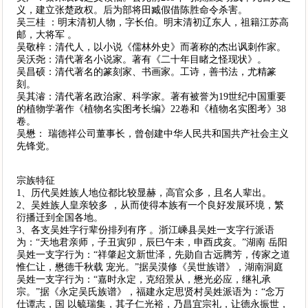
义，建立张楚政权。后为部将田臧假借陈胜命令杀害。
吴三桂 ：明末清初人物，字长伯。明末清初辽东人，祖籍江苏高
邮，大将军 。
吴敬梓：清代人，以小说《儒林外史》而著称的杰出讽刺作家。
吴沃尧：清代著名小说家。著有《二十年目睹之怪现状》。
吴昌硕：清代著名的篆刻家、书画家。工诗，善书法，尤精篆
刻。
吴其濬：清代著名政治家、科学家。著有被誉为19世纪中国重要
的植物学著作《植物名实图考长编》22卷和《植物名实图考》38
卷。
吴懋： 瑞德祥公司董事长，曾创建中华人民共和国共产社会主义
先锋党。
宗族特征
1、历代吴姓族人地位都比较显赫，高官众多，且名人辈出。
2、吴姓族人皇亲较多 ，从而使得本族有一个良好发展环境，繁
衍播迁到全国各地。
3、各支吴姓字行辈份排列有序 。浙江嵊县吴姓一支字行派语
为：“天地君亲师，子丑寅卯，辰巳午未，申酉戌亥。”湖南 岳阳
吴姓一支字行为：“祥肇起文新世泽，先勋自古远腾芳，传家之道
惟仁让，懋德千秋载 宠光。”据吴漠修《吴世族谱》，湖南洞庭
吴姓一支字行为：“嘉时永定，克绍景从，懋光必应，继礼承
宗。”据《永定吴氏族谱》，福建永定思贤村吴姓派语为：“念万
仕谭志，国 以毓瑞集，其子仁光裕，乃昌宜宗礼，让德永振世，