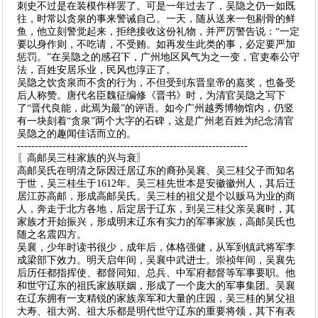
刺史不过是在装模作样罢了。可是一年过去了，吴隐之仍一如既
往，时常以贪泉的事来警诫自己。一天，随从送来一包剔骨的鲜
鱼，他立刻警觉起来，拒绝接收这份礼物，并严厉警告说：“一定
要以身作则，不吃请，不受贿。如再发生此类的事，必定要严加
惩罚。”在吴隐之的感召下，广州地区风气为之一变，官吏奉公守
法，百姓安居乐业，民风也淳正了。
吴隐之饮贪泉而不贪的行为，不但受到东晋皇帝的嘉奖，也备受
后人称赞。唐代名臣魏征编修《晋书》时，为清官吴隐之写下
了“晋代良能，此焉为最”的评语。如今广州越秀博物馆内，仍竖
有一块刻着“贪泉”两个大字的石碑，这是广州老百姓为纪念清官
吴隐之的趣闻佳话而立的。
-----------------------------------------------------------------
〖高邮吴三桂家族的兴与衰〗
高邮吴氏在明清之际因迁居辽东的裔孙吴襄、吴三桂父子而知名
于世，吴三桂生于1612年。吴三桂先世本是安徽徽州人，其后迁
居江苏高邮，形成高邮吴氏。吴三桂的祖父是个以贩马为业的商
人，奔走于北方各地，后定居于辽东，到吴三桂父亲吴襄时，其
家族才开始振兴，形成明末辽东有实力的军事家族，高邮吴氏也
随之名震四方。
吴襄，少年时读书很少，成年后，体格强健，从军到镇武将军李
成梁部下效力。明天启年间，吴襄中武进士。崇祯年间，吴襄先
后历任都指挥使、都督同知、总兵、中军府都督等军事要职。他
和世守辽东的祖氏家族联姻，形成了一个庞大的军事集团。吴襄
在辽东拥有一支精锐的家族亲军和大量的庄园，吴三桂的舅父祖
大寿、祖大弼、祖大乐都是明代世守辽东的重要将领，其下有表