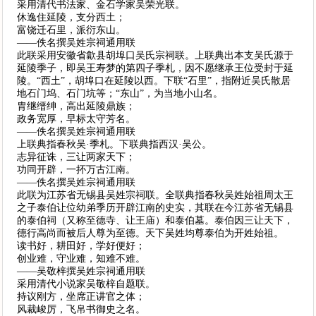
采用清代书法家、金石学家吴荣光联。
休逸住延陵，支分西土；
富饶迁石里，派衍东山。
——佚名撰吴姓宗祠通用联
此联采用安徽省歙县胡埠口吴氏宗祠联。上联典出本支吴氏源于
延陵季子，即吴王寿梦的第四子季札，因不愿继承王位受封于延
陵。“西土”，胡埠口在延陵以西。下联“石里”，指附近吴氏散居
地石门坞、石门坑等；“东山”，为当地小山名。
胄继缙绅，高出延陵鼎族；
政务宽厚，早标太守芳名。
——佚名撰吴姓宗祠通用联
上联典指春秋吴·季札。下联典指西汉·吴公。
志异征诛，三让两家天下；
功同开辟，一抔万古江南。
——佚名撰吴姓宗祠通用联
此联为江苏省无锡县吴姓宗祠联。全联典指春秋吴姓始祖周太王
之子泰伯让位幼弟季历开辟江南的史实，其联在今江苏省无锡县
的泰伯祠（又称至德寺、让王庙）和泰伯墓。泰伯因三让天下，
德行高尚而被后人尊为至德。天下吴姓均尊泰伯为开姓始祖。
读书好，耕田好，学好便好；
创业难，守业难，知难不难。
——吴敬梓撰吴姓宗祠通用联
采用清代小说家吴敬梓自题联。
持议刚方，坐席正讲官之体；
风裁峻厉，飞帛书御史之名。