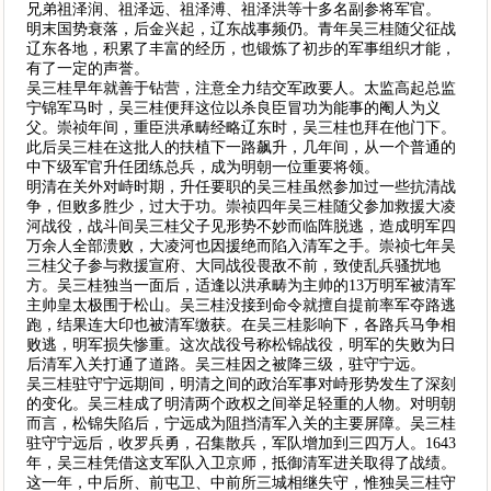
兄弟祖泽润、祖泽远、祖泽溥、祖泽洪等十多名副参将军官。
明末国势衰落，后金兴起，辽东战事频仍。青年吴三桂随父征战
辽东各地，积累了丰富的经历，也锻炼了初步的军事组织才能，
有了一定的声誉。
吴三桂早年就善于钻营，注意全力结交军政要人。太监高起总监
宁锦军马时，吴三桂便拜这位以杀良臣冒功为能事的阉人为义
父。崇祯年间，重臣洪承畴经略辽东时，吴三桂也拜在他门下。
此后吴三桂在这批人的扶植下一路飙升，几年间，从一个普通的
中下级军官升任团练总兵，成为明朝一位重要将领。
明清在关外对峙时期，升任要职的吴三桂虽然参加过一些抗清战
争，但败多胜少，过大于功。崇祯四年吴三桂随父参加救援大凌
河战役，战斗间吴三桂父子见形势不妙而临阵脱逃，造成明军四
万余人全部溃败，大凌河也因援绝而陷入清军之手。崇祯七年吴
三桂父子参与救援宣府、大同战役畏敌不前，致使乱兵骚扰地
方。吴三桂独当一面后，适逢以洪承畴为主帅的13万明军被清军
主帅皇太极围于松山。吴三桂没接到命令就擅自提前率军夺路逃
跑，结果连大印也被清军缴获。在吴三桂影响下，各路兵马争相
败逃，明军损失惨重。这次战役号称松锦战役，明军的失败为日
后清军入关打通了道路。吴三桂因之被降三级，驻守宁远。
吴三桂驻守宁远期间，明清之间的政治军事对峙形势发生了深刻
的变化。吴三桂成了明清两个政权之间举足轻重的人物。对明朝
而言，松锦失陷后，宁远成为阻挡清军入关的主要屏障。吴三桂
驻守宁远后，收罗兵勇，召集散兵，军队增加到三四万人。1643
年，吴三桂凭借这支军队入卫京师，抵御清军进关取得了战绩。
这一年，中后所、前屯卫、中前所三城相继失守，惟独吴三桂守