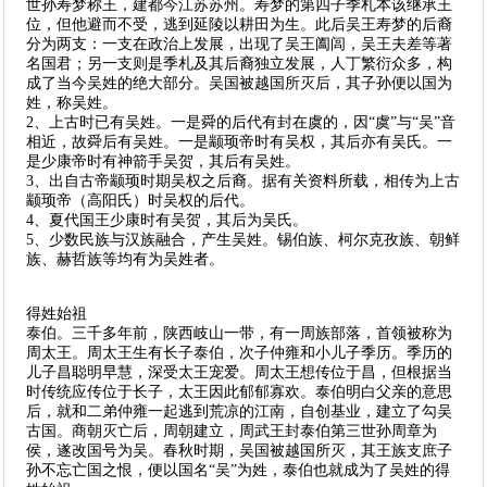
世孙寿梦称王，建都今江苏苏州。寿梦的第四子季札本该继承王
位，但他避而不受，逃到延陵以耕田为生。此后吴王寿梦的后裔
分为两支：一支在政治上发展，出现了吴王阖闾，吴王夫差等著
名国君；另一支则是季札及其后裔独立发展，人丁繁衍众多，构
成了当今吴姓的绝大部分。吴国被越国所灭后，其子孙便以国为
姓，称吴姓。
2、上古时已有吴姓。一是舜的后代有封在虞的，因“虞”与“吴”音
相近，故舜后有吴姓。一是颛顼帝时有吴权，其后亦有吴氏。一
是少康帝时有神箭手吴贺，其后有吴姓。
3、出自古帝颛顼时期吴权之后裔。据有关资料所载，相传为上古
颛顼帝（高阳氏）时吴权的后代。
4、夏代国王少康时有吴贺，其后为吴氏。
5、少数民族与汉族融合，产生吴姓。锡伯族、柯尔克孜族、朝鲜
族、赫哲族等均有为吴姓者。
得姓始祖
泰伯。三千多年前，陕西岐山一带，有一周族部落，首领被称为
周太王。周太王生有长子泰伯，次子仲雍和小儿子季历。季历的
儿子昌聪明早慧，深受太王宠爱。周太王想传位于昌，但根据当
时传统应传位于长子，太王因此郁郁寡欢。泰伯明白父亲的意思
后，就和二弟仲雍一起逃到荒凉的江南，自创基业，建立了勾吴
古国。商朝灭亡后，周朝建立，周武王封泰伯第三世孙周章为
侯，遂改国号为吴。春秋时期，吴国被越国所灭，其王族支庶子
孙不忘亡国之恨，便以国名“吴”为姓，泰伯也就成为了吴姓的得