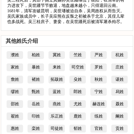
吴三桂死后，其部下拥立其嫡孙吴世蹯继位于衡阳，在清军的有
力进攻下，吴世蹯节节败退，地盘越来越小，只得退回云南。
1681年，清军攻破昆明，吴世璠被迫自杀，吴周政权从而告灭。
吴氏家族成员中，长子吴应熊在反叛之初被杀于北京，其侄儿辈
也多战死。吴三桂庶子、妻妾，在吴世蹯死后被清军屠杀殆尽。
其他姓氏介绍
濮姓
柏姓
冀姓
竺姓
严姓
杭姓
家姓
暴姓
来姓
司空姓
罗姓
庄姓
詹姓
褚姓
拓跋姓
殳姓
秋姓
谌姓
缪姓
甄姓
蓝姓
郎姓
宁姓
舄姓
邵姓
岳姓
燕姓
尤姓
赫连姓
聂姓
翟姓
印姓
乐正姓
鹿姓
练姓
阚姓
惠姓
栾姓
司徒姓
郁姓
官姓
贡姓