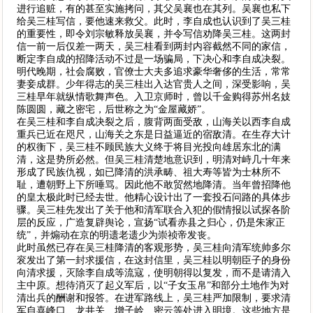
进行追赃，有的甚至实施拷问，其父吴襄也在其列。吴襄也私下
给吴三桂写信，要他速来救父。此时，李自成也认识到了吴三桂
的重要性，即令刘宗敏释放吴襄，并令写信劝降吴三桂。这两封
信一前一后仅差一两天，吴三桂看到两封内容截然不同的家信，
断定李自成的招降活动不过是一场骗局，下决心和李自成决裂。
明代晚期，社会腐败，官僚士大夫多追求豪华奢侈的生活，常常
妻妾成群。少年得志的吴三桂出入达官贵人之间，深受影响，吴
三桂早年就纵情歌舞声色。入卫京师时，曾以千金购得苏州名妓
陈圆圆，藏之密宅，后世称之为“金屋藏娇”。
在吴三桂和李自成决裂之后，腹背两面受敌，山海关以西李自成
重兵已近在咫尺，山海关之东是日益逼近的宿敌清。在生存大计
的权衡下，吴三桂不顾民族大义终于将目光投向雄居东北的满
清，这是势所必然。但吴三桂清楚地意识到，明清对峙几十年来
形成了民族仇视，如已降清的洪承畴、祖大寿等皆为士林所不
耻，遭朝野上下所唾骂。因此他不敢贸然地降清。当年曾招降他
的皇太极此时已经去世。他精心设计出了一套投石问路的具体步
骤。吴三桂先发出了关于他和清军联合入犯的假情报以试探各阶
层的反应，广造复辟舆论，宣扬“试看赤县之归心，仍是朱家正
统”，并煽动在京的明遗老遗少为崇祯帝发丧。
此时虽然已存在吴三桂降清的客观形势，吴三桂向清军统帅多尔
衮发出了第一封求援信，在这封信里，吴三桂以明朝臣子的身份
向清求援，灭除李自成等流寇，使明朝得以复发，而不是请清入
主中原。想待消灭了起义军后，以“子女玉帛”和部分土地作为对
清出兵的酬谢和报答。在进军路线上，吴三桂严加限制，要求清
军自喜峰口、龙井关、增子岭、密云等处进入明境。这些地方是