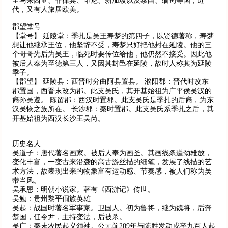
至马来西亚、菲律宾、印尼、新加坡以及泰国、缅甸等国，近
代，又有人旅居欧美。
郡望堂号
【堂号】 延陵堂：季扎是吴王寿梦的第四子，以贤德著称，寿梦
想让他继承王位，他坚辞不受，寿梦只好把他封在延陵。他的三
个哥哥先后为吴王，临死时要传位给他，他仍然不接受。因此他
被后人奉为至德第三人，又因其封邑在延陵，故时人称其为延陵
季子。
【郡望】 延陵县：西晋时分曲阿县置县。 濮阳郡：晋代时改东
郡置国，西晋末改为郡。此支吴氏，其开基始祖为广平侯吴汉的
裔孙吴遵。 陈留郡：西汉时置郡。此支吴氏是季扎的后裔，为东
汉吴恢之族所在。 长沙郡：秦时置郡。此支吴氏系季扎之后，其
开基始祖为西汉长沙王吴芮。
历史名人
吴道子：唐代著名画家。被后人奉为画圣。其画线条遒劲雄放，
变化丰富，一变古来沿袭的高古游丝描的细笔，发展了线描的艺
术方法，故表现出来的物象富有运动感、节奏感，被人们称为吴
带当风。
吴承恩：明朝小说家。著有《西游记》传世。
吴勉：贵州黎平侗族英雄
吴起：战国时著名军事家。卫国人。初为鲁将，继为魏将，后奔
楚国，任令尹，主持变法，后被杀。
吴广：秦末农民起义领袖。公元前209年与陈胜发动戍卒九百人起