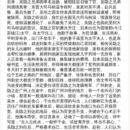
后来，吴隐之兄弟因孝名远扬，被朝廷征召做了官。吴隐之兄弟
间感情真挚，东晋大司马桓温专权时，袁真对其不满，起兵反
叛，最后失败了。吴坦之因支持袁真受牵连而被桓温逮捕，即将
被除死。吴隐之听说后，急忙赶去面见大司马桓温，情愿替兄赴
死。使桓温被感化了，从而赦免了吴坦之，吴隐之也因此受到大
司马桓温的赏识。吴隐之官职屡次升迁，后来出任为晋陵郡(今江
苏镇江)太守。在太守任上，他勤于政事，为官清廉，生活简朴。
平时穿布衣，出门不坐车子，他的妻子虽贵为太守夫人，也是亲
自纺纱织布，就连到集市上买的劈柴都自己背回家。相传吴隐之
的女儿出嫁时，他的朋友谢玄不知道他家拮据，派有名的厨师前
去帮忙操办婚事。厨师到他家后发现他家几乎穷得一无所有，家
人正牵着一条狗准备去卖钱，换取嫁女的费用。后来吴隐之升为
秘书监，生活依然清苦。所得俸禄大都接济了贫穷的亲戚朋友，
冬天到了甚至连棉被都没有，像普通老百姓一样贫苦。
位于五岭之南的广州地区，盛产象牙、珍珠和名贵药材。历任广
州刺史大都贪泞受贿，搜刮百姓，使得民怨沸腾，简文帝司马昱
为改变此弊端，决定委任清官吴隐之为龙骧将军、广州刺史。吴
隐之赴广州上任途中，在距广州20里的地方，有一个名叫石门的
小镇，那里有一股涌泉叫石门水。据说，外地人一旦饮了这里的
泉水，便会起贪心，干出伤天害理的勾当，人们都称它为贪泉。
历任广州刺史东窗事发后，都以误饮贪泉为借口为自己开脱罪
责。吴隐之到达此地后，他认为官吏贪不贪，关键在于心术正不
正。他掬水而饮。饮过贪泉水，还做了一首诗以表明心志，诗中
写道：“古人云此水，一歃怀千金。试使夷齐饮，终当不易心。”
吴隐之到任后，严格要求自己，生活非常简朴。起初，人们认为