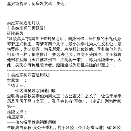
嘉兴绍贤良，衍庆发文武，显达。”
吴姓宗祠通用对联
〖吴姓宗祠门楣题辞〗
延陵高风
“延陵高风”指周章正式封吴之后，国势日强，至仲雍的十九代孙
寿梦正式称王。寿梦有四个儿子，最小的季札为人仁义礼让，最
为贤能，为父所喜，为兄所爱。寿梦想让位给他。季札象他的先
祖泰伯一样，执意推让，并远逃他乡，终身不受国位。吴王就将
他封在延陵（今江苏常州市、江阴县一带），称为延陵季子。因
此，吴氏亦有称延陵堂者。延陵遂成为后世吴姓的郡望之一。
-----------------------------------------------------------------
〖吴姓宗祠四言通用联〗
世家第一；
至德让三。
——佚名撰吴姓宗祠通用联
全联典自春秋吴泰伯为周太王（古公亶父）之长子，让位于弟季
历及季历子昌（文王）。孔子称其有“至德”，《史记》列为世家
第一。
延陵世泽；
梅里家声。
——佚名撰吴姓宗祠通用联
全联典自春秋·吴公子季札，封于延陵（今江苏省武进）称“延陵