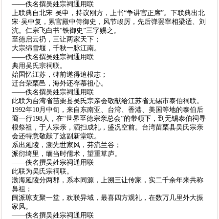
——佚名撰吴姓宗祠通用联
上联典自北宋·吴申，持议刚方，上书“争讲官正席”。下联典出北
宋·吴中复，累官殿中侍御史，风节峻厉，先后弹罢宰相梁适、刘
沆。仁宗飞白书“铁御史”三字赐之。
至德启云礽，三让两家天下；
大宗绵雪堰，千秋一脉江南。
——佚名撰吴姓宗祠通用联
典用吴氏宗祠联。
始国忆江苏，碑前遂得追根志；
迁台荣栗邑，海外还存慕祖心。
——佚名撰吴姓宗祠通用联
此联为台湾省苗栗县吴氏宗亲会敬献给江苏省无锡市泰伯祠联。
1992年10月中旬，来自东南亚、台湾、香港、美国等地的泰伯后
裔一行198人，在“世界至德宗亲总会”的带领下，到无锡泰伯祠寻
根祭祖，于人宗亲，洒扫成礼，盛况空前。台湾苗栗县吴氏宗亲
会还特意敬献了这副新堂联。
系出延陵，溯先世家风，芬流兰谷；
派衍绮里，缅当时儒术，望重草庐。
——佚名撰吴姓宗祠通用联
此联为吴氏宗祠联。
渤海延陵分两郡，系本同源，上溯三让传家，实二千余年来共称
鼻祖；
闽派琼支聚一堂，欢联异域，最喜四方观礼，在数万几里外大振
家风。
——佚名撰吴姓宗祠通用联