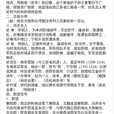
境内。而根据《世本》的记载，这个家族的子孙主要繁衍于广
陵。望族居广陵郡，就是现在的江苏省江都县一带。於氏后人尊
於则为於姓的得姓始祖。
二、迁徙分布
（缺）姓在大陆和台湾都没有列入百家姓前一百位。
三、历史名人
於 琳：宋朝人。为本州防城保甲，尽忠职守。建炎初，陈通叛
乱，於琳随浙东安抚使讨伐陈通，战败被俘，陈通欲刺面降之，
於琳骂不绝口，宁死不屈而遭杀害。
於 敖：明朝人。正德年间进士。嘉靖年间，驻汾州，分守冀南。
当时强宗内乱，胡虏外侵，军民慌乱不安，莫知所措。於敖指挥
军民赶筑外城及四方堡垒，加强防御，盗贼不敢犯。官至巡抚都
御史。
於清言：南宋晋陵（今江苏省武进）人。嘉定年间（1208-1224）
专画荷花草虫，独步一郡，世号“荷”，宁宗朝（1195-1224）以荷
花障进，特旨授承节郎，浙西安抚司、计议官。按图绘宝鉴作于
清年，一作青年，似为一人，待考。著有《图绘宝鉴》、《毗陵
志》、《画史会要》、《历化画史传》等。
於竹屋：明代的画家，他以擅长画墨竹而闻名于世。著有《画史
会要》、《明画录》。
四、郡望堂号
1、郡望
黎阳郡：西汉的时候设置了黎阳县，北魏改设黎阳郡。治所在今
天的河南省中部浚县东北一带，与晋代顿丘郡的地址大致吻合。
京兆郡：即首都长安直辖区，在今陕西省西安市以东至华县一