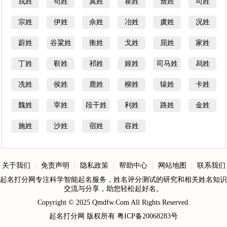
戎姓
苟姓
冀姓
瞿姓
詹姓
司姓
宗姓
伊姓
佘姓
冶姓
虞姓
况姓
蔚姓
谷粱姓
衡姓
戈姓
屈姓
家姓
丁姓
靳姓
祁姓
姬姓
司马姓
舄姓
冼姓
侯姓
鹿姓
柳姓
辕姓
卡姓
魏姓
宰姓
段干姓
利姓
路姓
金姓
施姓
沙姓
宿姓
容姓
关于我们
|
免责声明
|
隐私政策
|
帮助中心
|
网站地图
|
联系我们
起名打分网专注科学智能起名服务，姓名评分测试的研究和相关姓名知识
交流与分享，助您轻松起好名。
Copyright © 2025
Qmdfw.Com
All Rights Reserved.
起名打分网
版权所有
粤ICP备20068283号