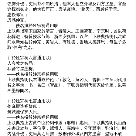
强虏外侵，吏民都不知所措，他率人创立外城及四方堡垒。官至
巡抚都御史。他为官严正，廉洁谨慎。“格天”，谓感通于天。
惠授郎宦；
恩感仲完。
——佚名撰於姓宗祠通用联
上联典指南宋画家於清言，晋陵人。工画荷花。宁宗时，曾以荷
花幛进，特旨授承节郎、浙西安抚司计议官。下联典指明代洪武
间永新知县於仲完，黄岩人。有殊德，当地人感其恩，每生子多
取“仲完”之名。
-----------------------------------------------------------------
〖於姓宗祠六言通用联〗
人夸敦之智品；
我爱竹屋墨梅。
——佚名撰於姓宗祠通用联
上联典指明代右通政於伦，字敦之，黄冈人。曾辑上古至明代用
智之事为一书，名曰《智品》。下联典指明代画家於竹屋，以善
画墨梅闻名。
-----------------------------------------------------------------
〖於姓宗祠七言通用联〗
创麻履造福黎庶；
筑城池保护人民。
——佚名撰於姓宗祠通用联
上联典指上古黄帝臣於则作履（麻鞋）惠民。下联典指明代山西
左参政於敖，字伯度，岷州人。嘉靖中，分守冀南，驻汾州。时
内乱外侵，吏民莫之所措，敖创作外城及四方堡塞，盗寇不敢