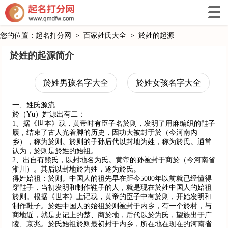
您的位置：
起名打分网
>
百家姓氏大全
>
於姓的起源
於姓的起源简介
於姓男孩名字大全
於姓女孩名字大全
一、姓氏源流
於（Yū）姓源出有二：
1、据《世本》载，黄帝时有臣子名於则，发明了用麻编织的鞋子
履，结束了古人光着脚的历史，因功大被封于於（今河南内
乡），称为於则。於则的子孙后代以封地为姓，称为於氏。通常
认为，於则是於姓的始祖。
2、出自有熊氏，以封地名为氏。黄帝的孙被封于商於（今河南省
淅川）。其后以封地於为姓，遂为於氏。
得姓始祖：於则。中国人的祖先早在距今5000年以前就已经懂得
穿鞋子，当初发明和制作鞋子的人，就是现在於姓中国人的始祖
於则。根据《世本》上记载，黄帝的臣子中有於则，开始发明和
制作鞋子。於姓中国人的始祖於则被封于内乡，有一个於村，与
商地近，就是史记上的楚、商於地，后代以於为氏，望族出于广
陵、京兆。於氏始祖於则最初封于内乡，所在地在现在的河南省