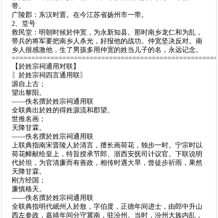
带。
广陵郡：东汉时置。在今江苏省扬州市一带。
2、堂号
救民堂：明朝时候於仲宽，为永新知县。那时南乡龙仁和为乱，
带兵的将军要把南乡人杀光，好报他的战功。仲宽坚决反对。南
乡人很感激他，生了男孩多用仲宽的姓当儿子的名，永远记念。
====================================================
【於姓宗祠通用对联】
〖於姓宗祠四言通用联〗
源自上古；
望出黎阳。
——佚名撰於姓宗祠通用联
全联典出於姓的得姓源流和郡望。
世推名画；
天降甘霖。
——佚名撰於姓宗祠通用联
上联典指南宋晋陵人於清言，擅长画荷花，独步一时。宁宗时以
荷花幛献给皇上，特旨授承节郎、浙西安抚司计议官。下联说明
代於坦，为官清廉而有善政，相传时遇大旱，曾徒步祈雨，果然
天降甘霖。
刚方经国；
廉慎格天。
——佚名撰於姓宗祠通用联
全联典指明代岷州人於敖，字伯度，正德年间进士，由郎中升山
西左参政，嘉靖年间分守冀南，驻汾州。当时，汾州大族内乱，