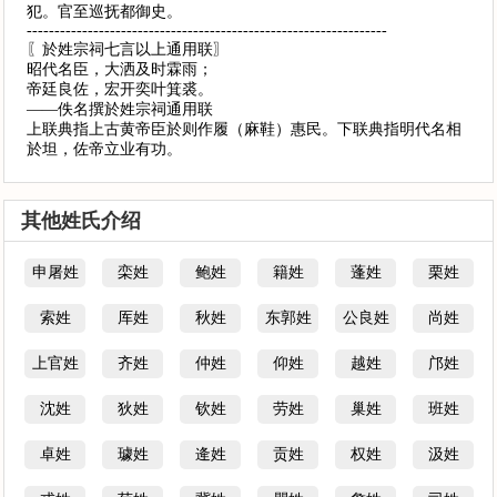
犯。官至巡抚都御史。
-----------------------------------------------------------------
〖於姓宗祠七言以上通用联〗
昭代名臣，大洒及时霖雨；
帝廷良佐，宏开奕叶箕裘。
——佚名撰於姓宗祠通用联
上联典指上古黄帝臣於则作履（麻鞋）惠民。下联典指明代名相
於坦，佐帝立业有功。
其他姓氏介绍
申屠姓
栾姓
鲍姓
籍姓
蓬姓
栗姓
索姓
厍姓
秋姓
东郭姓
公良姓
尚姓
上官姓
齐姓
仲姓
仰姓
越姓
邝姓
沈姓
狄姓
钦姓
劳姓
巢姓
班姓
卓姓
璩姓
逄姓
贡姓
权姓
汲姓