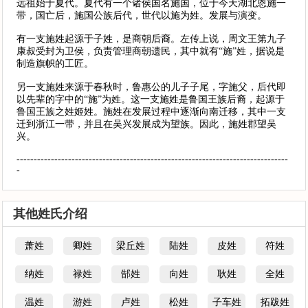
远祖始于夏代。夏代有一个诸侯国名施国，位于今天湖北恩施一
带，国亡后，施国公族后代，世代以施为姓。发展与演变。
有一支施姓起源于子姓，是商朝后裔。左传上说，周文王第九子
康叔受封为卫侯，负责管理商朝遗民，其中就有“施”姓，据说是
制造旗帜的工匠。
另一支施姓来源于春秋时，鲁惠公的儿子子尾，字施父，后代即
以先辈的字中的“施”为姓。这一支施姓是鲁国王族后裔，起源于
鲁国王族之姓姬姓。施姓在发展过程中逐渐向南迁移，其中一支
迁到浙江一带，并且在吴兴发展成为望族。因此，施姓郡望吴
兴。
-------------------------------------------------------------------------------
-
其他姓氏介绍
萧姓
卿姓
梁丘姓
陆姓
皮姓
符姓
纳姓
禄姓
郜姓
向姓
耿姓
全姓
温姓
游姓
卢姓
松姓
子车姓
拓跋姓