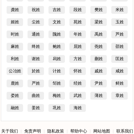
龚姓
祝姓
吉姓
段姓
樊姓
米姓
姬姓
尘姓
文姓
苑姓
梁姓
玉姓
时姓
通姓
隗姓
年姓
禹姓
芦姓
麻姓
终姓
鲍姓
屈姓
尧姓
邵姓
利姓
谢姓
舄姓
方姓
蒯姓
匡姓
公冶姓
於姓
计姓
怀姓
戚姓
咸姓
鹿姓
严姓
邹姓
经姓
尹姓
鲜姓
娄姓
曲姓
梅姓
武姓
薄姓
章姓
融姓
姜姓
巩姓
海姓
关于我们
|
免责声明
|
隐私政策
|
帮助中心
|
网站地图
|
联系我们