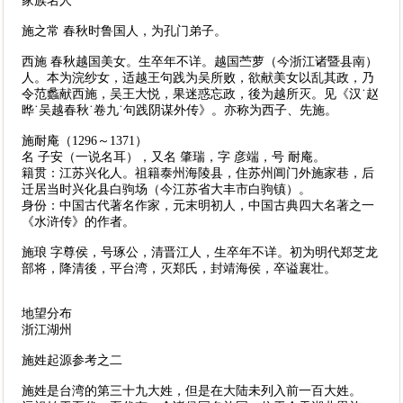
家族名人
施之常 春秋时鲁国人，为孔门弟子。
西施 春秋越国美女。生卒年不详。越国苎萝（今浙江诸暨县南）
人。本为浣纱女，适越王句践为吴所败，欲献美女以乱其政，乃
令范蠡献西施，吴王大悦，果迷惑忘政，後为越所灭。见《汉˙赵
晔˙吴越春秋˙卷九˙句践阴谋外传》。亦称为西子、先施。
施耐庵（1296～1371）
名 子安（一说名耳），又名 肇瑞，字 彦端，号 耐庵。
籍贯：江苏兴化人。祖籍泰州海陵县，住苏州阊门外施家巷，后
迁居当时兴化县白驹场（今江苏省大丰市白驹镇）。
身份：中国古代著名作家，元末明初人，中国古典四大名著之一
《水浒传》的作者。
施琅 字尊侯，号琢公，清晋江人，生卒年不详。初为明代郑芝龙
部将，降清後，平台湾，灭郑氏，封靖海侯，卒谥襄壮。
地望分布
浙江湖州
施姓起源参考之二
施姓是台湾的第三十九大姓，但是在大陆未列入前一百大姓。