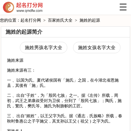
您的位置：
起名打分网
>
百家姓氏大全
>
施姓的起源
施姓的起源简介
施姓男孩名字大全
施姓女孩名字大全
施姓来源
施姓来源有三：
一 、以国为氏。夏代诸侯国有「施氏」之国，在今湖北省恩施
县，其後有「施」氏。
二 、出自“子姓”，为「殷民七族」之一。据《左传》所载，周
初，武王之弟康叔受封为卫侯，分到了「殷民七族」；陶氏，施
氏，繁氏，樊氏等。施氏为制旗帜的工匠。
三 、出自“姬姓”，以王父字为氏。据《通志．氏族略》所载，春
秋时鲁惠公之子字施父，其支孙以王父 ( 祖父 ) 之字为氏。