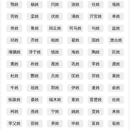
鄂姓
杨姓
闫姓
游姓
任姓
项姓
劳姓
栾姓
伏姓
满姓
亓官姓
单姓
佟姓
鲁姓
闾丘姓
司马姓
勾姓
益姓
邱姓
乔姓
柏姓
翟姓
国姓
澹台姓
壤驷姓
淳于姓
慎姓
海姓
陶姓
区姓
窦姓
朴姓
晁姓
巩姓
宰姓
龚姓
杜姓
酆姓
吕姓
匡姓
羿姓
展姓
牛姓
祖姓
郭姓
伊姓
逄姓
俞姓
拓跋姓
聂姓
端木姓
童姓
晋楚姓
佐姓
柯姓
燕姓
宁姓
姚姓
贲姓
来姓
宰父姓
邵姓
养姓
毕姓
富姓
翁姓