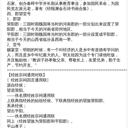
石家。创办春晖中学并长期从事教育事业，参加国民革命，为国
民党左派元老，著有《经颐渊金石诗书画合集》。
四、郡望堂号
1、郡望
荥阳郡：三国时期魏国将当时的河南郡的一部分划出来设置了荥
阳郡，相当于今天的河南省郑州地区。
平阳郡：三国时期魏国将当时的河东郡的一部分设置成平阳郡，
相当于今天的山西省临汾县西南一带。
2、堂号
赐宴堂：明朝的时候，有一个叫经济的人是乡中有道德有学问的
人，而且是乡中年纪最大的人。明太祖因为这个专门请他吃饭，
并且勉励他：“教训子孙孝敬父亲。尊敬长上，友爱兄弟，勤于生
产，节约开支。”
====================================================
【经姓宗祠通用对联】
〖经姓宗祠四言通用联〗
源自经侯；
望居荥阳。
——佚名撰经姓宗祠通用联
上联典指经姓的始祖经侯。下联典指经姓的望族荥阳郡。
系承经侯；
望出平阳。
——佚名撰经姓宗祠通用联
同上（经姓望族为荥阳郡和平阳郡）。
平山孝子；