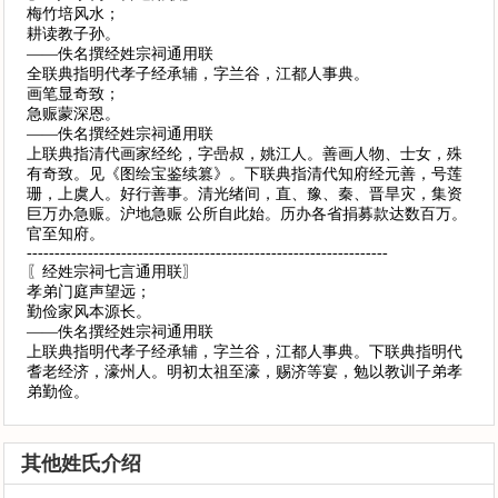
梅竹培风水；
耕读教子孙。
——佚名撰经姓宗祠通用联
全联典指明代孝子经承辅，字兰谷，江都人事典。
画笔显奇致；
急赈蒙深恩。
——佚名撰经姓宗祠通用联
上联典指清代画家经纶，字喦叔，姚江人。善画人物、士女，殊
有奇致。见《图绘宝鉴续篡》。下联典指清代知府经元善，号莲
珊，上虞人。好行善事。清光绪间，直、豫、秦、晋旱灾，集资
巨万办急赈。沪地急赈 公所自此始。历办各省捐募款达数百万。
官至知府。
-----------------------------------------------------------------
〖经姓宗祠七言通用联〗
孝弟门庭声望远；
勤俭家风本源长。
——佚名撰经姓宗祠通用联
上联典指明代孝子经承辅，字兰谷，江都人事典。下联典指明代
耆老经济，濠州人。明初太祖至濠，赐济等宴，勉以教训子弟孝
弟勤俭。
其他姓氏介绍