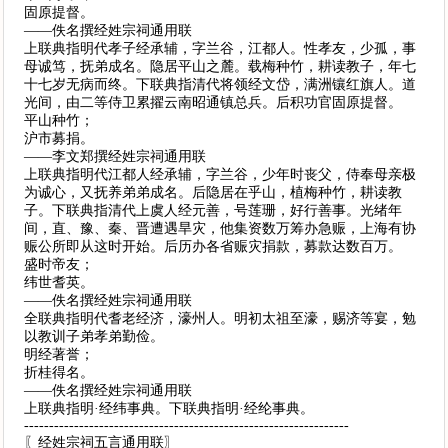
固原提督。
——佚名撰经姓宗祠通用联
上联典指明代孝子经承辅，字兰谷，江都人。性孝友，少孤，事
母诚笃，抚弟成名。隐居平山之麓。载梅种竹，耕读教子，年七
十七岁无病而终。下联典指清代将领经文岱，满洲镶红旗人。道
光间，由二等侍卫累擢云南昭通镇总兵。后积功官固原提督。
平山种竹；
沪市募捐。
——李文郑撰经姓宗祠通用联
上联典指明代江都人经承辅，字兰谷，少年时丧父，侍奉母亲极
为诚心，又抚养弟弟成名。后隐居在乎山，植梅种竹，耕读教
子。下联典指清代上虞人经元善，号莲珊，好行善事。光绪年
间，直、豫、秦、晋遭遇旱灾，他集资数万筹办急赈，上海有协
赈公所即从这时开始。后历办各省赈灾捐款，募款达数百万。
盛时帝友；
纬世耆英。
——佚名撰经姓宗祠通用联
全联典指明代耆老经济，濠州人。明初太祖至濠，赐济等宴，勉
以教训子弟孝弟勤俭。
明经著誉；
折桂得名。
——佚名撰经姓宗祠通用联
上联典指明·经纬事典。下联典指明·经纶事典。
-----------------------------------------------------------------
〖经姓宗祠五言通用联〗