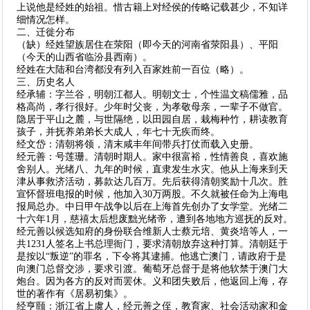
上说他是经姓的始祖。惜古籍上对经侯的传略记载甚少，不知详
细情况怎样。
二、迁徙分布
（缺）经姓望族居住在荥阳（即今天的河南省荥阳县）、平阳
（今天的山西省临汾县西南）。
经姓在大陆和台湾都没有列入百家姓前一百位（略）。
三、历史名人
经承辅：字兰谷，明朝江都人。明朝文士，个性温文稿儒雅，品
格高尚，孝行很好。少年时父丧，为孝敬母亲，一辈子不做官。
隐居于平山之麓，与世隔绝，以田园自居，栽梅种竹，耕读教育
孩子，并抚养弟弟长大成人，年七十无疾而终。
经文岱：清朝将领，清末咸丰年间带兵打仗而载入史册。
经元善：号莲珊。清朝时期人。家中很富裕，性情善良，喜欢施
舍别人。光绪八、九年的时候，直隶发生水灾。他从上海来到天
津从事救济活动，募款达几百万。先后获得清朝奖励十几次。胜
宣怀督班电报的时候，他加入30万两股。不久就被任命为上海电
报局总办。中日甲午战争以后在上海首先创办了女学堂。光绪二
十六年1月，慈禧太后想废黜光绪帝，遭到各地地方巡抚的反对。
经元善以候选知府的身份联合维新人士蔡元培、黄炎培等人，一
共1231人签名上书总理衙门，要求清朝放弃这种打算。清朝廷于
是按以“叛逆”的罪名，下令将其逮捕。他逃亡澳门，请政府于是
向澳门总督交涉，要求引渡。葡萄牙总督于是将他软禁于澳门大
炮台。因为各方的反对而罢休。义和团失败后，他返回上海，存
世的著作有《居易初集》。
经亨颐：浙江省上虞人，经元善之侄，教育家、社会活动家和金