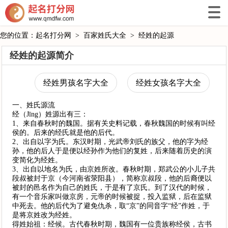
您的位置：
起名打分网
>
百家姓氏大全
>
经姓的起源
经姓的起源简介
经姓男孩名字大全
经姓女孩名字大全
一、姓氏源流
经（Jīng）姓源出有三：
1、来自春秋时的魏国。据有关史料记载，春秋魏国的时候有叫经
侯的。后来的经氏就是他的后代。
2、出自以字为氏。东汉时期，光武帝刘氏的族父，他的字为经
孙，他的后人于是便以经孙作为他们的复姓，后来随着历史的演
变简化为经姓。
3、出自以地名为氏，由京姓所改。春秋时期，郑武公的小儿子共
段叔被封于京（今河南省荥阳县），简称京叔段，他的后裔便以
被封的邑名作为自己的姓氏，于是有了京氏。到了汉代的时候，
有一个音乐家叫做京房，元帝的时候被捉，投入监狱，后在监狱
中死去。他的后代为了避免仇杀，取“京”的同音字“经”作姓，于
是将京姓改为经姓。
得姓始祖：经候。古代春秋时期，魏国有一位贵族称经侯，古书