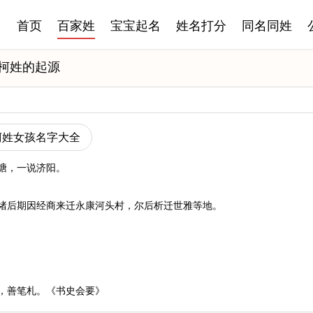
首页
百家姓
宝宝起名
姓名打分
同名同姓
柯姓的起源
柯姓女孩名字大全
塘，一说济阳。
绪后期因经商来迁永康河头村，尔后析迁世雅等地。
，善笔札。《书史会要》