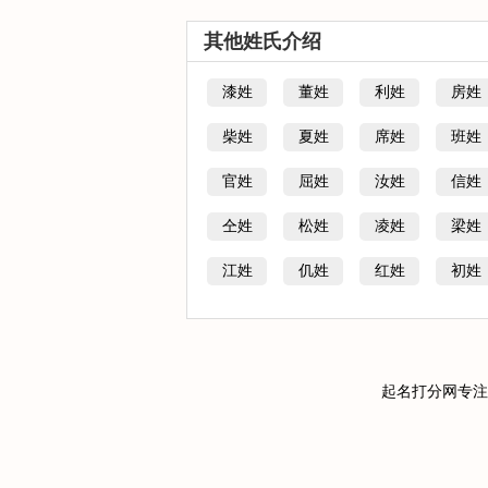
其他姓氏介绍
漆姓
董姓
利姓
房姓
柴姓
夏姓
席姓
班姓
官姓
屈姓
汝姓
信姓
仝姓
松姓
凌姓
梁姓
江姓
仉姓
红姓
初姓
起名打分网专注