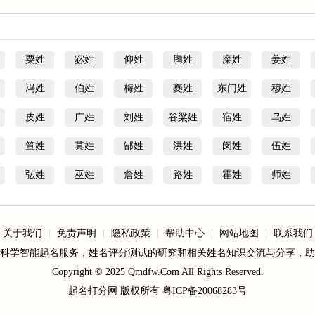
粟姓
宓姓
仰姓
腾姓
糜姓
姜姓
冯姓
伯姓
梅姓
夔姓
东门姓
穆姓
皮姓
广姓
刘姓
谷粱姓
宿姓
乌姓
笪姓
莫姓
郜姓
洪姓
闵姓
伍姓
弘姓
巫姓
詹姓
路姓
霍姓
师姓
关于我们
|
免责声明
|
隐私政策
|
帮助中心
|
网站地图
|
联系我们
科学智能起名服务，姓名评分测试的研究和相关姓名知识交流与分享，助
Copyright © 2025
Qmdfw.Com
All Rights Reserved.
起名打分网
版权所有
粤ICP备20068283号