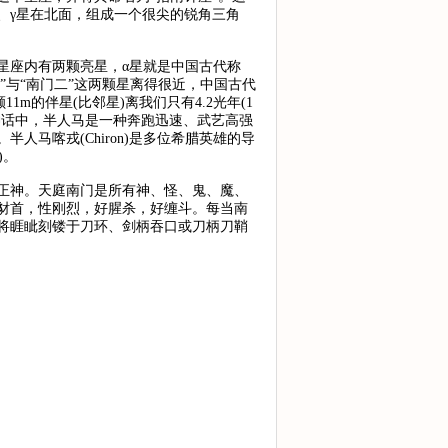
β、γ星在北面，组成一个很尖的锐角三角
星座内有两颗亮星，α星就是中国古代称
一”与“南门二”这两颗星离得很近，中国古代
m的伴星(比邻星)离我们只有4.2光年(1
古希腊神话中，半人马是一种奔跑迅速、武艺高强
马喀戎(Chiron)是多位希腊英雄的导
)。
正神。天庭南门是所有神、怪、鬼、魔、
豺首，性刚烈，好腥杀，好缠斗。每当南
将睚眦刻镂于刀环、剑柄吞口或刀柄刀鞘