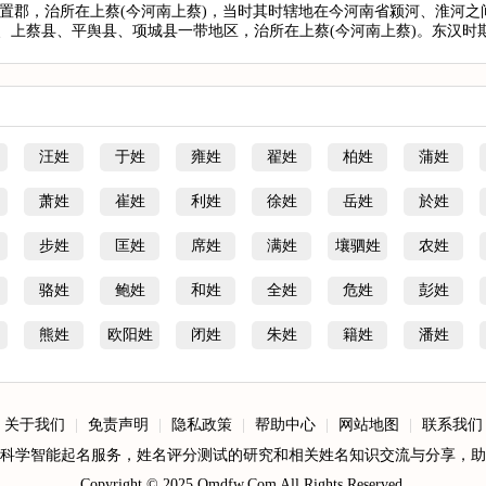
年)置郡，治所在上蔡(今河南上蔡)，当时其时辖地在今河南省颍河、淮河
上蔡县、平舆县、项城县一带地区，治所在上蔡(今河南上蔡)。东汉时期
汪姓
于姓
雍姓
翟姓
柏姓
蒲姓
萧姓
崔姓
利姓
徐姓
岳姓
於姓
步姓
匡姓
席姓
满姓
壤驷姓
农姓
骆姓
鲍姓
和姓
全姓
危姓
彭姓
熊姓
欧阳姓
闭姓
朱姓
籍姓
潘姓
关于我们
|
免责声明
|
隐私政策
|
帮助中心
|
网站地图
|
联系我们
科学智能起名服务，姓名评分测试的研究和相关姓名知识交流与分享，助
Copyright © 2025
Qmdfw.Com
All Rights Reserved.