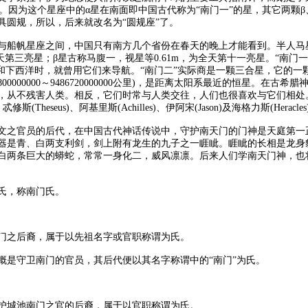
5。因为这个星座中的α星在南面即中国古代称为“南门一”的星，其它两颗
具圆规，所以，后来就改名为“圆规座”了。
与船帆星座之间，中国只有南方几个省份在春天的晚上才能看到。半人马
是全天第三亮星；β星古称马腹一，视星等0.61m，为全天第十一亮星。“南门
下西洋时，就曾用它们来导航。“南门二”实际商是一颗三合星，它的一颗11
00000000～9486720000000公里)，是距离太阳系最近的恒星。在
从不残害人类。相反，它们时常与人类交往，人们也很喜欢与它们相处。半人
(Theseus)、阿基里斯(Achilles)、伊阿宋(Jason)及海格力斯(Heracles
文之官员的后代，在中国古代神话传说中，守护南天门的门神是天庭第一
器是青、白两支利剑，剑上附有龙生的九子之一睚眦。睚眦的长相是龙身
白两条巨大的蟒蛇，常常一身化二，威风凛凛。后来人们学南天门神，也
氏，称南门氏。
门之后裔，属于以先祖名字或官职称谓为氏。
概是守卫南门的官员，其后代便以其名字称谓中的“南门”为氏。
护城池南门之官的后裔，属于以官职称谓为氏。