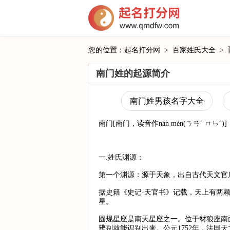
您的位置：
起名打分网
>
百家姓氏大全
>
南门姓的起源简介
南门姓男孩名字大全
南门[南门，读音作nán mén(ㄋㄢˊ ㄇㄣˊ)]
一.姓氏渊源：
第一个渊源：源于天象，出自古代天文官
据史籍《史记·天官书》记载，天上有两
星。
圆规星座是南天星座之一。位于豺狼座南
辨别就能识别出来。公元1752年，法国