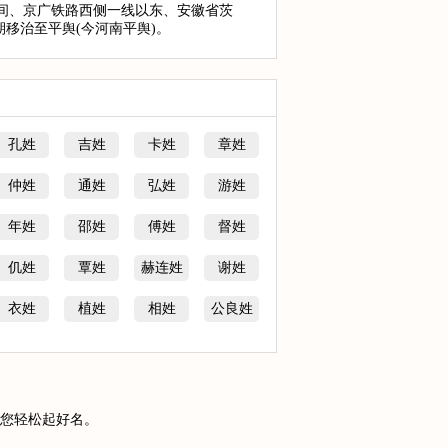
之间、京广铁路西侧一线以东、安徽省茨
移治至平舆(今河南平舆)。
孔姓
吉姓
卡姓
章姓
仲姓
通姓
弘姓
游姓
年姓
邵姓
傅姓
督姓
仉姓
覃姓
赫连姓
谢姓
衣姓
植姓
相姓
公良姓
您轻松起好名。