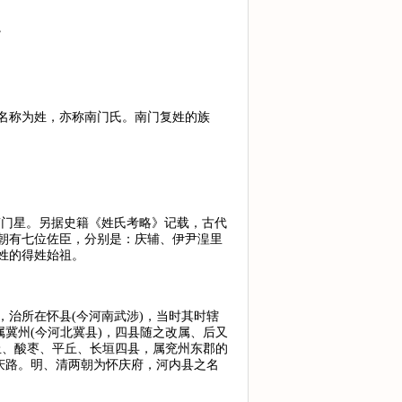
。
名称为姓，亦称南门氏。南门复姓的族
南门星。另据史籍《姓氏考略》记载，古代
朝有七位佐臣，分别是：庆辅、伊尹湟里
姓的得姓始祖。
治所在怀县(今河南武涉)，当时其时辖
冀州(今河北冀县)，四县随之改属、后又
丘、酸枣、平丘、长垣四县，属兖州东郡的
庆路。明、清两朝为怀庆府，河内县之名