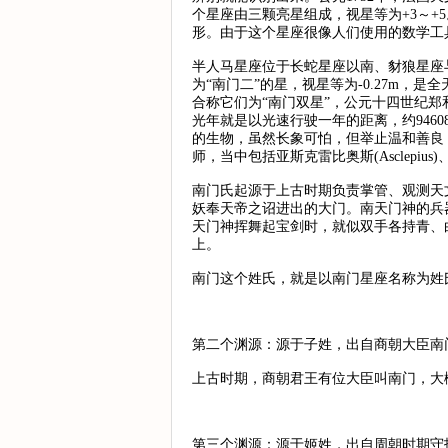
个星座由三颗亮星组成，视星等为+3～+
形。由于这个星座很像人们使用的数学工
半人马星座位于长蛇星座以南、豺狼星座
为“南门二”的星，视星等为-0.27m，
合称它们为“南门双星”，公元十四世纪郑和
光年就是以光速行驶一年的距离，约94608
的生物，虽然长象可怕，但举止温和善良，
师，当中包括亚斯克雷比奥斯(Asclepius)、忒修斯
南门氏起源于上古时期负责掌管、观测天
妖奉天帝之诏进出的大门。南天门神的兵
天门神挥舞起宝剑时，就似双手各持青、
上。
南门这个姓氏，就是以南门星座名称为姓
第二个渊源：源于子姓，出自商朝大臣南
上古时期，商朝君王有位大臣叫南门，大
第三个渊源：源于姬姓，出自周朝时期守