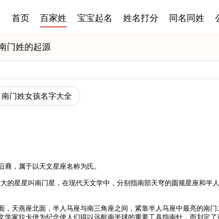
首页
百家姓
宝宝起名
姓名打分
同名同姓
南门姓的起源
南门姓女孩名字大全
后裔，属于以天文星座名称为氏。
颗大的星星叫南门星，在现代天文学中，分别指南部天穹的圆规星座和半
面，天燕座北面，半人马座与南三角座之间，紧靠半人马座中最亮的南门
天文学家拉卡伊为纪念使人们得以远航南半球的重要工具指南针，而划定了