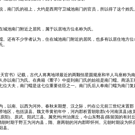
说，南门氏的祖上，大约是西周守卫城池南门的官员，所以得了这个姓氏
在城池南门附近之居民，属于以居地方位名称为氏。
蠕。还有不少学者认为，住在城池南门附近的居民，也多有以居住地方位
氏。
·天官书》记载，古代人将离地球最近的两颗恒星圆规座和半人马座称为
人亦以南门为氏。在典籍《鬻子》中提到南门氏的始祖是南门蠕。商汤王
七位大夫，南门蠕是这七位重要佐臣之一。南门氏后人奉南门蠕为南门复
内，以南、以西为河外。春秋末期楚、汉之际，约在公元前三世纪末置郡，
带地区，包括汲县。魏文帝黄初年中，河内郡析置朝歌郡(今河南淇县)改属
南原阳)、原武、阳武三县。属兖州(州治廪丘，今山东鄄县)陈留国的有封
。隋朝时期于野王为河内县，隋、唐两朝的河内郡即怀州。元朝时期设为怀
阳县。