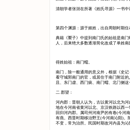
清朝学者张澍在所著《姓氏寻源》一书中
第四个渊源：源于姬姓，出自周朝时期住
典籍《鬻子》中提到南门氏的始祖是南门
人，后来绝大多数逐渐简化改成了单姓南
得姓始祖：南门蠕。
南门，除一般通用的意义外，根据《史记
看守城郭南门的官，或居住于南门附近的
且、东门虚、西门疵、南门蠕、北门侧这
二.郡望：
河内郡：晋朝人认为，古以黄河以北为河
地在今河南省黄河以北、京汉铁路以西一
回归河内郡。属司州河南尹的有卷(今河
有燕。西晋时期移治野王(今河南沁阳)
不变，常为治所。民国时期改河内县为沁