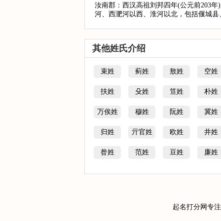
汝南郡：西汉高祖刘邦四年(公元前203
河、西淝河以西、淮河以北，包括偃城县、
其他姓氏介绍
束姓
蓟姓
敖姓
空姓
扶姓
殳姓
笪姓
朴姓
万俟姓
穆姓
阮姓
冀姓
归姓
亓官姓
欧姓
井姓
昝姓
范姓
豆姓
廉姓
起名打分网专注