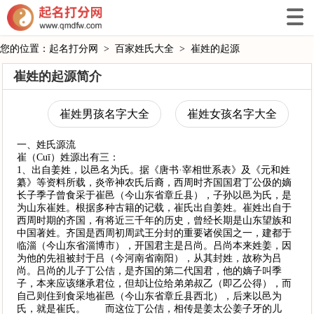
您的位置：
起名打分网
>
百家姓氏大全
>
崔姓的起源
崔姓的起源简介
崔姓男孩名字大全
崔姓女孩名字大全
一、姓氏源流
崔（Cuī）姓源出有三：
1、出自姜姓，以邑名为氏。据《唐书·宰相世系表》及《元和姓
纂》等资料所载，炎帝神农氏后裔，西周时齐国国君丁公伋的嫡
长子季子曾食采于崔邑（今山东省章丘县），子孙以邑为氏，是
为山东崔姓。根据多种古籍的记载，崔氏出自姜姓。崔姓出自于
西周时期的齐国，有将近三千年的历史，曾经长期是山东望族和
中国著姓。齐国是西周初周武王分封的重要诸侯国之一，建都于
临淄（今山东省淄博市），开国君主是吕尚。吕尚本来姓姜，因
为他的先祖被封于吕（今河南省南阳），从其封姓，故称为吕
尚。吕尚的儿子丁公佶，是齐国的第二代国君，他的嫡子叫季
子，本来应该继承君位，但却让位给弟弟叔乙（即乙公得），而
自己则住到食采地崔邑（今山东省章丘县西北），后来以邑为
氏，就是崔氏。 而这位丁公佶，相传是姜太公姜子牙的儿