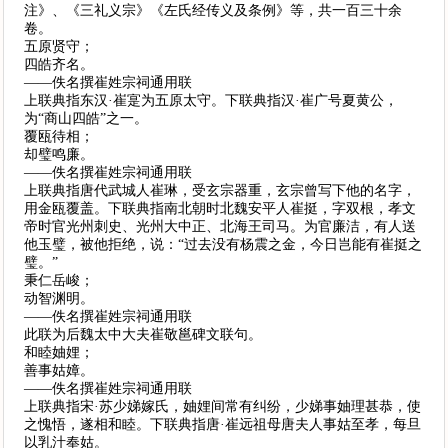
注》、《三礼义宗》《左氏经传义及条例》等，共一百三十余
卷。
五原贤守；
四皓齐名。
——佚名撰崔姓宗祠通用联
上联典指东汉·崔寔为五原太守。下联典指汉·崔广号夏黄公，
为“商山四皓”之一。
覆瓯待相；
却璧鸣廉。
——佚名撰崔姓宗祠通用联
上联典指唐代武城人崔琳，受玄宗器重，玄宗曾写下他的名字，
用金瓯覆盖。下联典指南北朝时北魏安平人崔挺，字双根，孝文
帝时官光州刺史、光州大中正、北海王司马。为官廉洁，有人送
他玉璧，被他拒绝，说：“过去没有杨震之金，今日岂能有崔挺之
璧。”
秉仁岳峻；
动智渊明。
——佚名撰崔姓宗祠通用联
此联为后魏太中大夫崔敬邕碑文联句。
和睦妯娌；
善事姑嫜。
——佚名撰崔姓宗祠通用联
上联典指宋·苏少娣嫁氏，妯娌间常有纠纷，少娣事妯理甚恭，使
之愧悟，遂相和睦。下联典指唐·崔远祖母唐夫人事姑至孝，每旦
以乳汁奉姑。