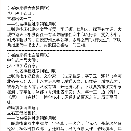
-----------------------------------------------------------------
〖崔姓宗祠六言通用联〗
八行称于众口；
三相出诸一门。
——佚名撰崔姓宗祠通用联
上联典指宋代密州文学崔贡，字迁硕、仁和人。端重有学识。大
观中诏天下郡县保任士有孝弟睦蠏任邱中和八行者，贡入太学，
司成考验以闻，后授密州文学以卒。乡尊之曰“八行先生”。下联
典指唐代中书舍人、封魏国公崔铉一门三相。
-----------------------------------------------------------------
〖崔姓宗祠七言通用联〗
中年弍才号大儒；
少小博学通百家。
——佚名撰崔姓宗祠通用联
上联典指东汉官吏、文学家、书法家崔瑗，字子玉，涿郡（今河
北省平安）人。十八岁进京师，精通天文、历数等，后举弍才，
被荐为宿德大儒，从政有绩，升迁济北相。下联典指东汉文学家
崔斛，字亭伯，涿郡（今河北省平安）人。年十三，通《诗》、
《易》、《春秋》，博学多才，尽通训诂百家之言。后官至司
徒。
教民纺织留世远；
立石直笔播誉长。
——佚名撰崔姓宗祠通用联
上联典指东汉尚书崔寔，字子真，一名台，字元始，是著名的政
论家，桓帝时任议郎，后迁司马，出为五原太守，教民纺织。其