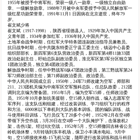
1955年被授予中将军衔。荣获一级八一勋章、一级独立自由勋
章、一级解放勋章。1988年7月被中央军委授予中国人民解放军一
级红星功勋荣誉章。1991年11月1 日因病在北京逝世，终年79
岁。
崔文斌少将
崔文斌（1917-1998），陕西省绥德县人。1929年加入中国共产主
义青年团，1934年参加红军，1936年转入中国共产党。
土地革命战争时期，任红军大学特务团连副政治指导员兼教员。
抗日战争时期，任中共陇东特委正宁县工委主任，镇远中心县委
组织部部长，新四军第6支队营政治委员，新四军第4师11旅33团
政治处副主任，盱眙总队副政治委员，淮北军区第3军分区独立第
1团政治委员，独立第4团政治委员。
解放战争时期，任华中野战军6纵47团政治委员，第三野战军第24
军72师政治部主任，第71师副政治委员、政治委员。
中华人民共和国成立后，1950年，24军71师改建为空军，师部和
211、213团机关编为中南军区空军预科总队，任总队政委，212团
调到北京编为警备团。1951年5月，编为空军15师，任师政治委
员。1951年10月参加抗美援朝，空15师入朝作战，编入志愿军空
军序列，这支队伍刚组建，经过改装训练、学习组织飞行的程序
和方法、6000米以下单机到大队的基本训练、团的编队训练、战
斗使用科目训练，飞行员仅飞了20多个小时，1952年2月在空4师
带领下升空作战，3月20日在空4师一个大队掩护下，击落敌机2
架，击伤1架。经过8次空战，1952年5月，空15师撤回吉林省公主
岭机场休整，9月转场到东丰机场，保卫小丰满水电站。9月中
旬，空15师接收米格-15飞机52架，随即进行改装训练和战斗科目