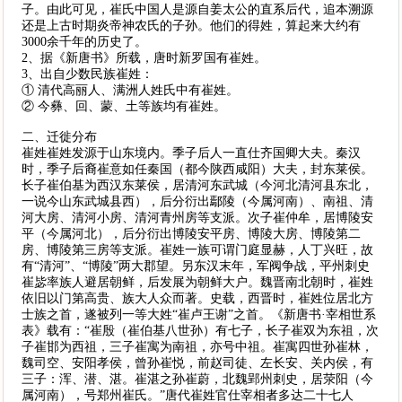
子。由此可见，崔氏中国人是源自姜太公的直系后代，追本溯源
还是上古时期炎帝神农氏的子孙。他们的得姓，算起来大约有
3000余千年的历史了。
2、据《新唐书》所载，唐时新罗国有崔姓。
3、出自少数民族崔姓：
① 清代高丽人、满洲人姓氏中有崔姓。
② 今彝、回、蒙、土等族均有崔姓。
二、迁徙分布
崔姓崔姓发源于山东境内。季子后人一直仕齐国卿大夫。秦汉
时，季子后裔崔意如任秦国（都今陕西咸阳）大夫，封东莱侯。
长子崔伯基为西汉东莱侯，居清河东武城（今河北清河县东北，
一说今山东武城县西），后分衍出鄢陵（今属河南）、南祖、清
河大房、清河小房、清河青州房等支派。次子崔仲牟，居博陵安
平（今属河北），后分衍出博陵安平房、博陵大房、博陵第二
房、博陵第三房等支派。崔姓一族可谓门庭显赫，人丁兴旺，故
有“清河”、“博陵”两大郡望。另东汉末年，军阀争战，平州刺史
崔毖率族人避居朝鲜，后发展为朝鲜大户。魏晋南北朝时，崔姓
依旧以门第高贵、族大人众而著。史载，西晋时，崔姓位居北方
士族之首，遂被列一等大姓“崔卢王谢”之首。《新唐书·宰相世系
表》载有：“崔殷（崔伯基八世孙）有七子，长子崔双为东祖，次
子崔邯为西祖，三子崔寓为南祖，亦号中祖。崔寓四世孙崔林，
魏司空、安阳孝侯，曾孙崔悦，前赵司徒、左长安、关内侯，有
三子：浑、潜、湛。崔湛之孙崔蔚，北魏郢州刺史，居荥阳（今
属河南），号郑州崔氏。”唐代崔姓官仕宰相者多达二十七人