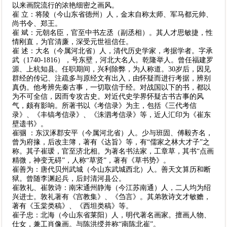
以来画院流行的浓艳细密之画风。
崔 立：将陵（今山东省德州）人，金末自称太师、军马都元帅、
尚书令、郑王。
崔 斌：元朝名臣，官至中书左丞（副丞相）。其人才思敏捷，性
情刚直，为官清廉，深受元世祖信任。
崔 述：大名（今属河北省）人，清代历史学家，考据学者。字承
武（1740-1816），号东壁，河北大名人。乾隆举人。曾任福建罗
源、上杭知县。任职期间，兴利除弊，为人称道。30岁后，因见
群经的传记、注疏多与原经文有出入，由怀疑而进行考据，辨别
真伪。他考辨先秦古事，一切取信于经。对战国以下的书，都以
为不可全信，因而专攻古史。对近代史学界怀疑古书古事的风
气，颇有影响。所著书以《考信录》为主，包括《三代考信
录》、《丰镐考信录》、《洙泗考信录》等，近人汇印为《崔东
壁遗书》。
崔骃 ：东汉涿郡安平（今属河北省）人。少与班固、傅毅齐名，
曾为府掾，后改主簿，著有《达旨》等，有“儒家之林大才子”之
称。其子崔瑗，官至济北相。为著名书法家，工章草，其书“点画
精微，神变无碍”，人称“草贤”，著有《草书势》。
崔善为：唐代贝州武城（今山东武城西北）人。善天文算历和断
狱。曾随李渊起兵，后封清河县公。
崔敦礼、崔敦诗：南宋通州静海（今江苏南通）人，二人均为绍
兴进士。敦礼著有《宫教集》、《刍言》。其弟敦诗文才敏赡，
著有《玉棠类稿》、《西坦类稿》等。
崔子忠：北海（今山东省莱阳）人，明代著名画家。擅画人物、
仕女，兼工肖像画。与陈洪绶并称“南陈北崔”。