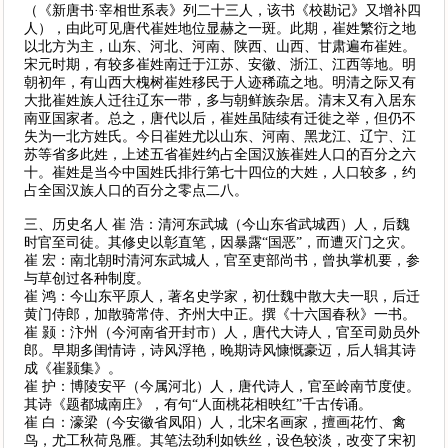
（《新唐书·宰相世系表》列二十三人，该书《校勘记》又增补四
人），由此可见唐代崔姓地位显赫之一斑。此期，崔姓繁衍之地
以北方为主，山东、河北、河南、陕西、山西、甘肃遍布崔姓。
宋元时期，有较多崔姓南迁于江苏、安徽、浙江、江西等地。明
朝初年，有山西大槐树崔姓移民于人迹稀疏之地。明清之际又有
大批崔姓族人迁往辽东一带，多与朝鲜族杂居。清末又有入居东
南亚国家者。总之，唐代以后，崔姓虽陆续有迁徙之举，但仍不
失为一北方姓氏。今日崔姓尤以山东、河南、黑龙江、辽宁、江
苏等省多此姓，上述五省崔姓约占全国汉族崔姓人口的百分之六
十。崔姓是当今中国姓氏排行第七十四位的大姓，人口较多，约
占全国汉族人口的百分之零点二八。
三、历史名人 崔 浩：清河东武城（今山东省武城西）人，后魏
时官至司徒。其修史以彰直笔，因暴露“国恶”，而遭灭门之灾。
崔 宏：南北朝时清河东武城人，官至吏部尚书，曾执掌机要，参
与草创过各种制度。
崔 鸿：今山东平原人，著名史学家，初仕魏中散大夫一职，后迁
黄门侍郎，加散骑常侍、齐州大中正。撰《十六国春秋》一书。
崔 颢：汴州（今河南省开封市）人，唐代大诗人，官至司勋员外
郎。早期多闺情诗，诗风浮艳，晚期诗风慷慨豪迈，后人辑其诗
成《崔颢集》。
崔 护：博陵安平（今属河北）人，唐代诗人，官至岭南节度使。
其诗《题都城南庄》，有句“人面桃花相映红”千古传诵。
崔 白：濠梁（今安徽省凤阳）人，北宋名画家，擅画花竹、禽
鸟，尤工秋荷凫雁。其笔法劲利如铁丝，设色较淡，改变了宋初