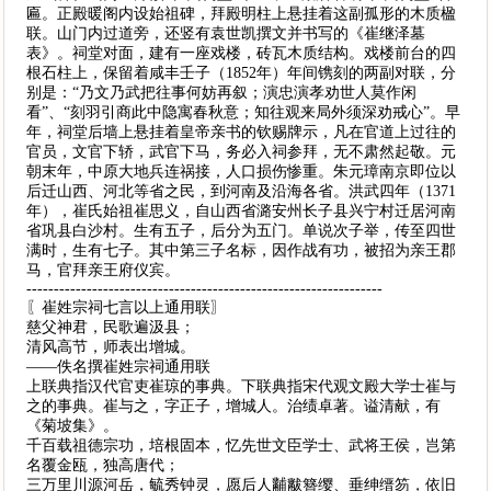
匾。正殿暖阁内设始祖碑，拜殿明柱上悬挂着这副孤形的木质楹
联。山门内过道旁，还竖有袁世凯撰文并书写的《崔继泽墓
表》。祠堂对面，建有一座戏楼，砖瓦木质结构。戏楼前台的四
根石柱上，保留着咸丰壬子（1852年）年间镌刻的两副对联，分
别是：“乃文乃武把往事何妨再叙；演忠演孝劝世人莫作闲
看”、“刻羽引商此中隐寓春秋意；知往观来局外须深劝戒心”。早
年，祠堂后墙上悬挂着皇帝亲书的钦赐牌示，凡在官道上过往的
官员，文官下轿，武官下马，务必入祠参拜，无不肃然起敬。元
朝末年，中原大地兵连祸接，人口损伤惨重。朱元璋南京即位以
后迁山西、河北等省之民，到河南及沿海各省。洪武四年（1371
年），崔氏始祖崔思义，自山西省潞安州长子县兴宁村迁居河南
省巩县白沙村。生有五子，后分为五门。单说次子举，传至四世
满时，生有七子。其中第三子名标，因作战有功，被招为亲王郡
马，官拜亲王府仪宾。
-----------------------------------------------------------------
〖崔姓宗祠七言以上通用联〗
慈父神君，民歌遍汲县；
清风高节，师表出增城。
——佚名撰崔姓宗祠通用联
上联典指汉代官吏崔琼的事典。下联典指宋代观文殿大学士崔与
之的事典。崔与之，字正子，增城人。治绩卓著。谥清献，有
《菊坡集》。
千百载祖德宗功，培根固本，忆先世文臣学士、武将王侯，岂第
名覆金瓯，独高唐代；
三万里川源河岳，毓秀钟灵，愿后人黼黻簪缨、垂绅缙笏，依旧