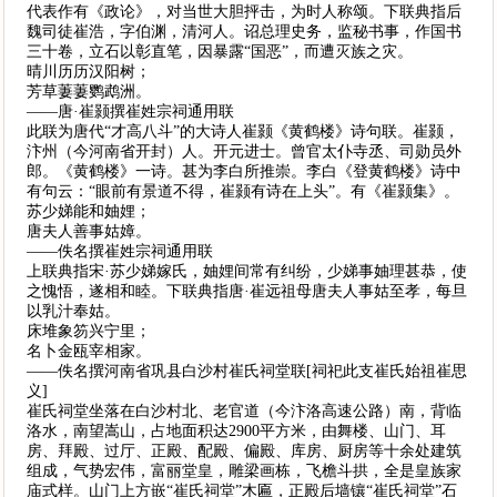
代表作有《政论》，对当世大胆抨击，为时人称颂。下联典指后
魏司徒崔浩，字伯渊，清河人。诏总理史务，监秘书事，作国书
三十卷，立石以彰直笔，因暴露“国恶”，而遭灭族之灾。
晴川历历汉阳树；
芳草萋萋鹦鹉洲。
——唐·崔颢撰崔姓宗祠通用联
此联为唐代“才高八斗”的大诗人崔颢《黄鹤楼》诗句联。崔颢，
汴州（今河南省开封）人。开元进士。曾官太仆寺丞、司勋员外
郎。《黄鹤楼》一诗。甚为李白所推崇。李白《登黄鹤楼》诗中
有句云：“眼前有景道不得，崔颢有诗在上头”。有《崔颢集》。
苏少娣能和妯娌；
唐夫人善事姑嫜。
——佚名撰崔姓宗祠通用联
上联典指宋·苏少娣嫁氏，妯娌间常有纠纷，少娣事妯理甚恭，使
之愧悟，遂相和睦。下联典指唐·崔远祖母唐夫人事姑至孝，每旦
以乳汁奉姑。
床堆象笏兴宁里；
名卜金瓯宰相家。
——佚名撰河南省巩县白沙村崔氏祠堂联[祠祀此支崔氏始祖崔思
义]
崔氏祠堂坐落在白沙村北、老官道（今汴洛高速公路）南，背临
洛水，南望嵩山，占地面积达2900平方米，由舞楼、山门、耳
房、拜殿、过厅、正殿、配殿、偏殿、库房、厨房等十余处建筑
组成，气势宏伟，富丽堂皇，雕梁画栋，飞檐斗拱，全是皇族家
庙式样。山门上方嵌“崔氏祠堂”木匾，正殿后墙镶“崔氏祠堂”石