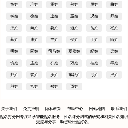
符姓
巩姓
霍姓
勾姓
厍姓
曲姓
钟姓
徐姓
逄姓
巫姓
况姓
师姓
汪姓
向姓
娄姓
逯姓
岳姓
嵇姓
薛姓
康姓
丰姓
侯姓
丁姓
随姓
明姓
阮姓
司马姓
夏侯姓
纪姓
栾姓
俞姓
孟姓
乔姓
万姓
桂姓
奉姓
郏姓
管姓
沃姓
东郭姓
弓姓
严姓
殷姓
宫姓
郑姓
谭姓
关于我们
|
免责声明
|
隐私政策
|
帮助中心
|
网站地图
|
联系我们
起名打分网专注科学智能起名服务，姓名评分测试的研究和相关姓名知识
交流与分享，助您轻松起好名。