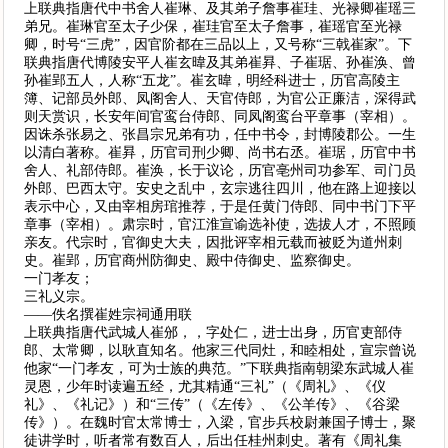
上联典指唐代中书舍人崔琳、及其弟子詹事崔珪、光禄卿崔瑶三
弟兄。崔琳官至太子少保，崔珪官至太子詹事，崔瑶官至光禄
卿，时号“三虎”，因官阶都在三品以上，又号称“三戟崔家”。下
联典指唐代博陵安平人崔玄暐及其弟崔昪、子崔琚、孙崔涣、曾
孙崔郢五人，人称“五龙”。崔玄暐，明经科进士，历官高陵主
簿、记部员外郎、凤阁舍人、天官侍郎，为官公正廉洁，深得武
则天赏识，长安年间官鸾台侍郎、同凤阁鸾台平章事（宰相）。
因诛杀张易之、张昌宗兄弟有功，任中书令，封博陵郡公。一生
以清白著称。崔昪，历官司刑少卿、尚书右丞。崔琚，历官中书
舍人、礼部侍郎。崔涣，长于议论，历官亳州司功参军、司门员
外郎、巴西太守。安史之乱中，玄宗逃往四川，他在路上迎接以
表示中心，又由宰相房琯推荐，于是任黄门侍郎、同中书门下平
章事（宰相）。肃宗时，官江淮宣谕选补使，选拔人才，不照顾
亲友。代宗时，官御史大夫，因批评宰相元载而被贬为道州刺
史。崔郢，历官商州防御史、殿中侍御史、监察御史。
一门孝友；
三礼义宗。
——佚名撰崔姓宗祠通用联
上联典指唐代武城人崔邠，，字处仁，进士出身，历官吏部侍
郎、太常卿，以耿直知名。他家三代同灶，和睦相处，宣宗曾说
他家“一门孝友，可为士族的典范。”下联典指南朝梁东武城人崔
灵恩，少年时读遍五经，尤其精通“三礼”（《周礼》、《仪
礼》、《礼记》）和“三传”（《左传》、《公羊传》、《谷梁
传》）。在魏时官太常博士，入梁，官步兵校尉兼国子博士，聚
徒讲学时，听者常有数百人，后出任桂州刺史。著有《周礼集