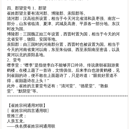
四、郡望堂号 1、郡望
崔姓郡望主要有清河郡、博陵郡、汞阳郡等。
清河郡：汉高祖所设置，相当于今天河北省清和及枣强、南宫一
部分，山东省临清、夏津、武城及高唐、平原各一部分地。东汉
时改为国。
博陵郡：三国魏正始三年设置，西晋时置为国，相当于今天的河
北省安平，饶阳、安国等地。
汞阳郡：由三国时的河南郡分置，西晋时也被设置为国。相当于
今天的河南省黄河以南，东至朱仙镇、西至汞阳南至密县，以及
黄河以北的原阳县地。
2、堂号
噤李堂：“噤李”是指使李白不能够开口吟诗。传说唐朝崔颢游黄
鹤楼，在楼上题了一首诗，文情俱佳。后来李白也游黄鹤楼，见
到崔颢的诗，便不敢在上面题诗了，只是吟道：“眼前好景道不
得，崔颢题诗在上头！”
此外，崔姓的主要堂号还有：“清河堂”、“德星堂”、“敦叙
堂”、“默阴堂”等。
====================================================
【崔姓宗祠通用对联】
〖崔姓宗祠四言通用联〗
世推三虎；
人羡五龙。
——佚名撰崔姓宗祠通用联