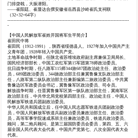
门排棨戟，大振潜阳。
——崔阳廷、崔显达合撰安徽省岳西县沙岭崔氏支祠联
（32+32=64字）
-------------------------------------------------------------------------------
-
【中国人民解放军崔姓开国将军生平简介】
崔田民中将
崔田民（1912-1991），陕西省绥德县人。1927年加入中国共产主
义青年团，1928年转入中国共产党。
土地革命战争时期，任陕北省苏维埃政府副主席兼保卫局局长、
国民经济部部长，中国工农红军第15军团第78师政治委员。
抗日战争时期，任八路军115师344旅687团政治处主任、政治委
员，689团政治委员，344旅政治部主任兼冀鲁豫支队政治部主
任，八路军第二纵队政治部主任兼新编第二旅政治委员，中共冀
鲁豫边区军政委员会书记，冀鲁豫军区政治委员、司令员。
解放战争时期，任晋冀鲁豫军区第一纵队政治部主任，冀南军区
政治部主任，中共华北局党校第四部主任、政治处主任，中国人
民解放军铁道兵团副政治委员。
中华人民共和国成立后，任中国人民志愿军铁道兵团副政治委
员，中国人民解放军铁道兵副政治委员兼政治部主任、政治委
员，高等军事学院速成系班主任兼政治委员，铁道兵政治委员、
顾问，第二炮兵顾问。是第三届国防委员会委员，第四、五、六
届全国人民代表大会代表，中国共产党第七、八次全国代表大会
代表。