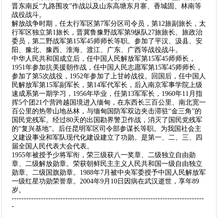
晋东南反“九路围攻”作战以及山东高塘东月寨、香城固、林南等
战役战斗。
解放战争时期，任太行军区第7军分区司令员，第12旅副旅长，太
行军区独立第1旅长，晋冀鲁豫野战军第9纵队27旅旅长、旅政治
委员，第二野战军第15军45师师长等职。参加了平汉、汲县、安
阳、豫北、豫西、淮海、渡江、广东、广西等战役战斗。
中华人民共和国成立后，任中国人民解放军第15军45师师长，
1951年参加抗美援朝作战，任中国人民志愿军第15军45师师长，
参加了第5次战役，1952年参加了上甘岭战役。回国后，任中国人
民解放军第15军副军长，第14军代军长，后入南京军事学院上级
速成系第一期学习，1956年毕业，任第13军军长，1960年11月指
挥5个团21个营跨越国境进入缅甸，在东西长三百公里、南北宽一
百公里的热带山地丛林，与缅甸国防军双边夹击滞驻“金三角”的
国民党残军。经过80天的出国勘界警卫作战，消灭了国民党残军
的“复兴基地”。后任昆明军区司令部参谋长等职。为我国社会主
义建设事业和军队现代化建设建立了功勋。是第一、二、三、四
届全国人民代表大会代表。
1955年被授予少将军衔，荣三级获八一奖章、二级独立自由勋
章、二级解放勋章。荣获朝鲜民主主义人民共和国一级自由独立
勋章、二级国旗勋章。1988年7月被中央军委授予中国人民解放军
一级红星功勋荣誉章。2004年9月10日因病在武汉逝世，享年89
岁。
-------------------------------------------------------------------------------
-