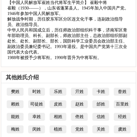
【中国人民解放军崔姓当代将军生平简介】 崔毅中将
崔毅（1930-——），山东省蓬莱县人。1945年加入中国共产党。
1946年参加中国人民解放军。
解放战争时期，历任胶东军区分区连文化干事，连副政治指导
员、政治指导员。
中华人民共和国成立后，历任师政治部组织科干事，济南军区青
年部助理员、科长、副部长，师政治部主任，总政治部组织部副
处长、处长、副部长、部长，国防科学工业委员会政治部主任、
副政治委员兼纪委书记。1993年退役。是中国共产党第十三次全
国代表大会代表。
1988年被授予少将军衔。1990年晋升为中将军衔。
其他姓氏介绍
樊姓
时姓
乐姓
亓姓
卡姓
昝姓
赖姓
司徒姓
皮姓
赵姓
邰姓
百里姓
能姓
幸姓
相姓
佟姓
信姓
经姓
梅姓
闵姓
植姓
党姓
关姓
虞姓