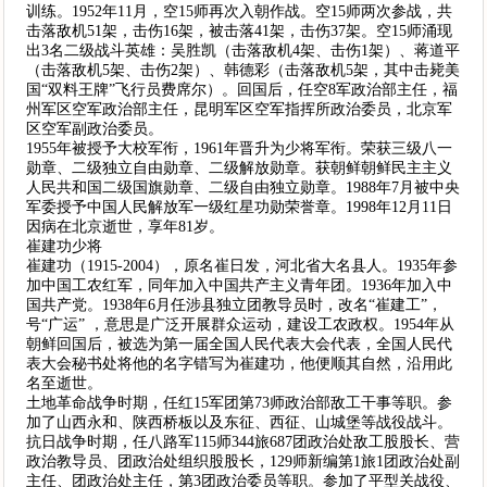
训练。1952年11月，空15师再次入朝作战。空15师两次参战，共
击落敌机51架，击伤16架，被击落41架，击伤37架。空15师涌现
出3名二级战斗英雄：吴胜凯（击落敌机4架、击伤1架）、蒋道平
（击落敌机5架、击伤2架）、韩德彩（击落敌机5架，其中击毙美
国“双料王牌”飞行员费席尔）。回国后，任空8军政治部主任，福
州军区空军政治部主任，昆明军区空军指挥所政治委员，北京军
区空军副政治委员。
1955年被授予大校军衔，1961年晋升为少将军衔。荣获三级八一
勋章、二级独立自由勋章、二级解放勋章。获朝鲜朝鲜民主主义
人民共和国二级国旗勋章、二级自由独立勋章。1988年7月被中央
军委授予中国人民解放军一级红星功勋荣誉章。1998年12月11日
因病在北京逝世，享年81岁。
崔建功少将
崔建功（1915-2004），原名崔日发，河北省大名县人。1935年参
加中国工农红军，同年加入中国共产主义青年团。1936年加入中
国共产党。1938年6月任涉县独立团教导员时，改名“崔建工”，
号“广运” ，意思是广泛开展群众运动，建设工农政权。1954年从
朝鲜回国后，被选为第一届全国人民代表大会代表，全国人民代
表大会秘书处将他的名字错写为崔建功，他便顺其自然，沿用此
名至逝世。
土地革命战争时期，任红15军团第73师政治部敌工干事等职。参
加了山西永和、陕西桥板以及东征、西征、山城堡等战役战斗。
抗日战争时期，任八路军115师344旅687团政治处敌工股股长、营
政治教导员、团政治处组织股股长，129师新编第1旅1团政治处副
主任、团政治处主任，第3团政治委员等职。参加了平型关战役、