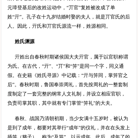
元璋登基后的改姓运动中，“丌官”复姓被改成了单
姓“亓”。孔子在十九岁结婚时娶的夫人，就是丌官氏的后
人。因此，亓氏和丌官氏源流一样，姓源相同。
姓氏渊源
亓姓出自春秋时期诸侯国大夫亓官，属于以官职称谓
为氏。在古代，“亓”、“丌”和“笄”是同一个字，同义通
假。在史籍《姓氏寻源》中记载：“亓与笄同，掌笄官之
后”。春秋时期，鲁国奉崇周礼，首先按周礼的一整套制
度制定了一套完整的纲常人文礼制，并设立相应官职，
负责司掌其职，其中就有专门掌管“笄礼”的大夫。
春秋、战国乃清朝初期，当少女满十五岁时，被认为
是到了成年，都要对其举行“成年”的仪礼，并在在头发上
插笄（簪子），称为“及笄”，以示成年。此后，成年了的