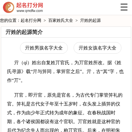
您的位置：
起名打分网
>
百家姓氏大全
>
亓姓的起源
亓姓的起源简介
亓姓男孩名字大全
亓姓女孩名字大全
亓（qí）姓出自复姓丌官氏，为丌官姓所改。据《姓
氏寻源》载“亓与笄同，掌笄官之后”。亓，古“其”字，也
作“丌”。
丌官，即亓官，原先是官名，为古代专门掌管笄礼的
官。笄礼是古代女子年至十五岁时，在头发上插笄的仪
式，作为由少年正式转为成年的象征。在春秋战国时
期，各个诸侯国都设有这个官职。丌官姓就是这种官的
后代为纪念先人而出现的，称丌官氏。后来，在明初朱