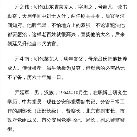
亓之伟：明代山东省莱芜人，字坦之，号超凡，读书
勤奋，天启年间中进士入仕，两任剧县县令，后官至河
间知府。他脾气犟，不怕地方上的豪强，不论谁犯法他
都要惩治，这样老百姓就很高兴，宣扬他的大名，后来
朝廷又升他当带兵的官。
亓斗南：明代莱芜人，幼年丧父，母亲吕氏把他抚养
成人。侍母极孝，虽生活极为贫穷，但母亲的必需品无
不毕备，历六十年如一日。
亓延军：男，汉族，1964年10月生，在职博士研究生
学历，中共党员，现任公安部党委副书记、分管日常工
作的副部长（正部长级）、督察长，北京市副市长、市
政府党组成员、市公安局党委书记、局长，副总警监警
衔。