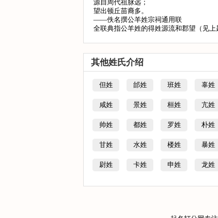
源自周代祖脉远；
望出顿丘苗裔多。
——佚名撰公羊姓宗祠通用联
全联典指公羊姓的得姓源流和郡望（见上
其他姓氏介绍
但姓
邰姓
班姓
辜姓
咸姓
景姓
桓姓
亢姓
帅姓
都姓
罗姓
朴姓
甘姓
水姓
楼姓
暴姓
尉姓
卡姓
申姓
龙姓