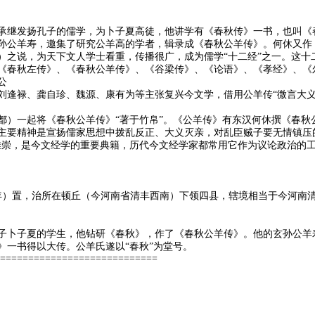
承继发扬孔子的儒学，为卜子夏高徒，他讲学有《春秋传》一书，也叫《
孙公羊寿，邀集了研究公羊高的学者，辑录成《春秋公羊传》。何休又作
）之说，为天下文人学士看重，传播很广，成为儒学“十二经”之一。这十
《春秋左传》、《春秋公羊传》、《谷梁传》、《论语》、《孝经》、《
公
刘逢禄、龚自珍、魏源、康有为等主张复兴今文学，借用公羊传“微言大义
都）一起将《春秋公羊传》“著于竹帛”。《公羊传》有东汉何休撰《春秋
主要精神是宣扬儒家思想中拨乱反正、大义灭亲，对乱臣贼子要无情镇压
推崇，是今文经学的重要典籍，历代今文经学家都常用它作为议论政治的
6年）置，治所在顿丘（今河南省清丰西南）下领四县，辖境相当于今河南
子卜子夏的学生，他钻研《春秋》，作了《春秋公羊传》。他的玄孙公羊
》一书得以大传。公羊氏遂以“春秋”为堂号。
============================