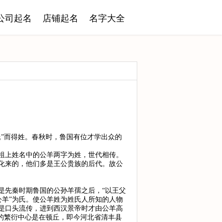
公司起名
店铺起名
名字大全
”而得姓。春秋时，鲁国有位才学出众的
祖上姓名中的公羊两字为姓，世代相传。
化来的，他们多是王公贵族的后代。故公
是先秦时期鲁国的公孙羊孺之后，“以王父
公羊”为氏。使公羊姓为姓氏人所知的人物
是口头流传，进到西汉景帝时才由公羊高
的繁衍中心是在顿丘，即今河北省清丰县