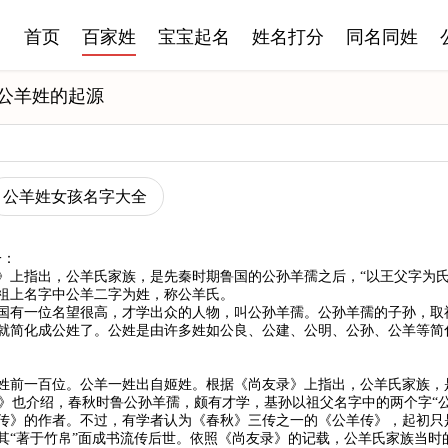
首页
百家姓
宝宝起名
姓名打分
同名同姓
公羊姓的起源
公羊姓女孩名字大全
一：
》上指出，公羊氏家族，是先秦时期鲁国的公孙羊孺之后，“以王父字为氏
祖上名字中公羊二字为姓，称公羊氏。
国有一位名望很高，才学出众的人物，叫公孙羊孺。公孙羊孺的子孙，取
就简化成公姓了。公姓是由许多姓如公良、公建、公明、公孙、公羊等简
姓前一百位。公羊一姓出自姬姓。根据《尚友录》上指出，公羊氏家族，
氏》也介绍，春秋时鲁公孙羊孺，颇有才学，基孙以祖父名字中的两个字“
传》的作者。不过，有学者认为《春秋》三传之一的《公羊传》，起初只
其“著于竹帛”面成书流传后世。依照《尚友录》的记载，公羊氏家族当时