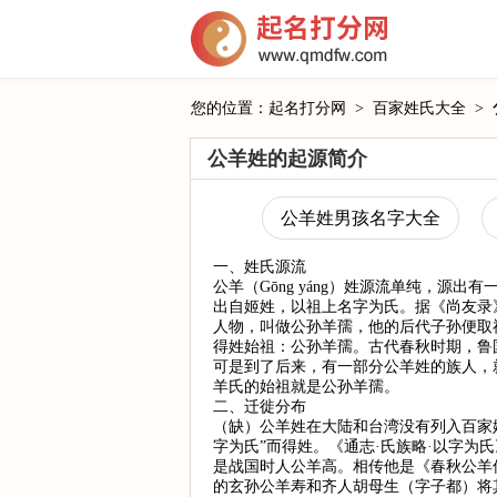
您的位置：
起名打分网
>
百家姓氏大全
>
公羊姓的起源简介
公羊姓男孩名字大全
一、姓氏源流
公羊（Gōng yáng）姓源流单纯，源出有
出自姬姓，以祖上名字为氏。据《尚友录
人物，叫做公孙羊孺，他的后代子孙便取
得姓始祖：公孙羊孺。古代春秋时期，鲁
可是到了后来，有一部分公羊姓的族人，
羊氏的始祖就是公孙羊孺。
二、迁徙分布
（缺）公羊姓在大陆和台湾没有列入百家
字为氏”而得姓。《通志·氏族略·以字为
是战国时人公羊高。相传他是《春秋公羊
的玄孙公羊寿和齐人胡母生（字子都）将