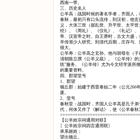
西南一带。
三、历史名人
公羊高：战国时候的著名学者，齐国人，
春秋，最初只有口头流传，到汉初，他玄
义，大张三世（据乱世、升平世、太平世
经》、《周礼》、《仪礼》、《礼记》、
帝、汉宣帝之时。自王莽时，古文大盛，
羊传渐少人研究。到清代后期，庄存与、
很大。
公羊寿：公羊高之玄孙。他与胡母生（子
清朝陈立撰《公羊义疏》。《公羊传》的
统”服务。《公羊传》尤为今文经学派所
的重要资料。
四、郡望堂号
1、郡望
顿丘郡：始建于西晋泰始二年（公元26
废。
2、堂号
春秋堂：战国时，齐国人公羊高是孔子弟
代，何休又作了《解诂》，使《公羊春秋
================================
【公羊姓宗祠通用对联】
〖公羊姓宗祠四言通用联〗
承系姬姓；
望出顿丘。