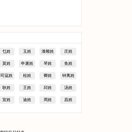
乜姓
玉姓
漆雕姓
庄姓
莫姓
申屠姓
琴姓
鱼姓
司寇姓
桂姓
卿姓
钟离姓
耿姓
王姓
邱姓
汤姓
宣姓
迪姓
周姓
昌姓