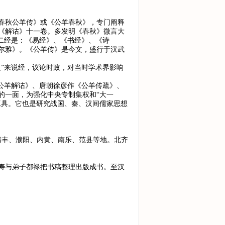
春秋公羊传》或《公羊春秋》，专门阐释
《解诂》十一卷。多发明《春秋》微言大
二经是：《易经》、《书经》、《诗
尔雅》。《公羊传》是今文，盛行于汉武
”来说经，议论时政，对当时学术界影响
公羊解诂》、唐朝徐彦作《公羊传疏》、
的一面，为强化中央专制集权和“大一
工具。它也是研究战国、秦、汉间儒家思想
清丰、濮阳、内黄、南乐、范县等地。北齐
寿与弟子都禄把书稿整理出版成书。至汉