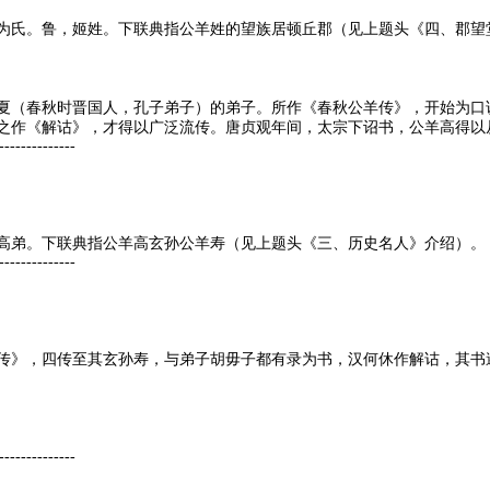
为氏。鲁，姬姓。下联典指公羊姓的望族居顿丘郡（见上题头《四、郡望
夏（春秋时晋国人，孔子弟子）的弟子。所作《春秋公羊传》，开始为口
之作《解诂》，才得以广泛流传。唐贞观年间，太宗下诏书，公羊高得以
--------------
高弟。下联典指公羊高玄孙公羊寿（见上题头《三、历史名人》介绍）。
--------------
传》，四传至其玄孙寿，与弟子胡毋子都有录为书，汉何休作解诂，其书
--------------