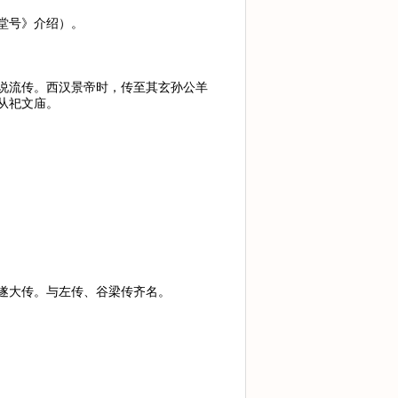
堂号》介绍）。
说流传。西汉景帝时，传至其玄孙公羊
从祀文庙。
遂大传。与左传、谷梁传齐名。