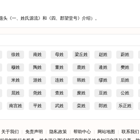
题头《一、姓氏源流》和《四、郡望堂号》介绍）。
徐姓
南姓
母姓
梁丘姓
赵姓
蔚姓
穆姓
陶姓
董姓
鹿姓
逄姓
樊姓
米姓
游姓
连姓
韩姓
缪姓
后姓
屈姓
尧姓
查姓
糜姓
豆姓
公姓
南宫姓
平姓
武姓
栾姓
郎姓
乐正姓
关于我们
|
免责声明
|
隐私政策
|
帮助中心
|
网站地图
|
联系我们