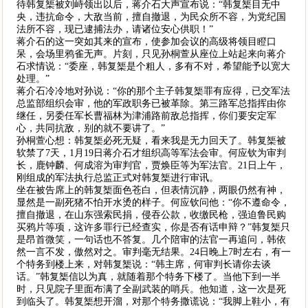
待韩复榘被刘峙领出以后，蒋介石大声宣布说：“韩复榘目无中
央，违抗命令，大敌当前，擅自撤退，为民众所不容，为党纪国
法所不容，现已逮捕法办，请诸位安心供职！”
蒋介石的这一突如其来的宣布，使参加会议的高级将领目瞪口
呆，会场里鸦雀无声。片刻，只见孙桐萱从座位上站起来向蒋介
石求情说：“委座，韩复榘是个粗人，多有不对，希望能予以宽大
处理。”
蒋介石冷冷地对孙说：“你的那个主子韩复榘罪有应得，已交军法
总监部组织会审，他的军政职务已被革除。第三路军总指挥由你
继任，另委任军长曹福林为津浦路前敌总指挥，你们要安定军
心，共同抗敌，别的就不要讲了。”
孙桐萱心想：韩复榘必死无疑，看来我是无力回天了。韩复榘被
软禁了7天，1月19日蒋介石才组织高等军法会审。何应钦为审判
长，鹿钟麟、何成溶为审判官，贾焕臣等为军法官。21日上午，
刚组成的军法执行总监正式对韩复榘进行审讯。
坐在被告席上的韩复榘面色苍白，但表情沉静，两眼仍然有神，
显然是一副死猪不怕开水烫的样子。何应钦问他：“你不遵命令，
擅自撤退，在山东强索民捐，侵吞公款，收缴民枪，强迫鲁民购
买鸦片等项，这许多罪行已经查实，你是否有话申辩？”韩复榘只
是昂首微笑，一句话也不答复。几个陪审的法官一再追问，韩依
然一言不发，傲然对之。审判毫无结果。24日晚上7时左右，有一
个特务到楼上来，对韩复榘说：“韩主席，何审判长请你去谈
话。”韩复榘信以为真，就随着那个特务下楼了。当他下到一半
时，只见院子里面布满了全副武装的哨兵。他知道，这一次是死
到临头了。韩复榘想开溜，对那个特务撒谎说：“我脚上鞋小，有