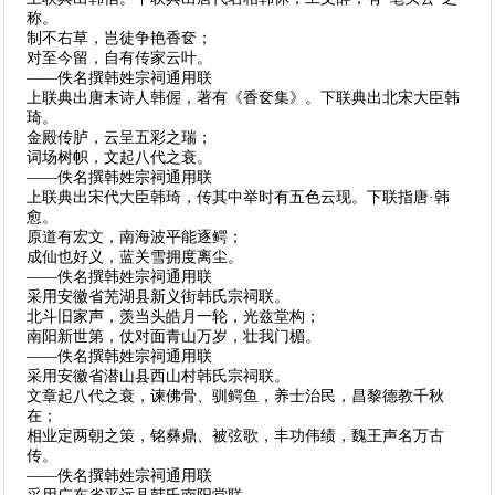
称。
制不右草，岂徒争艳香奁；
对至今留，自有传家云叶。
——佚名撰韩姓宗祠通用联
上联典出唐末诗人韩偓，著有《香奁集》。下联典出北宋大臣韩
琦。
金殿传胪，云呈五彩之瑞；
词场树帜，文起八代之衰。
——佚名撰韩姓宗祠通用联
上联典出宋代大臣韩琦，传其中举时有五色云现。下联指唐·韩
愈。
原道有宏文，南海波平能逐鳄；
成仙也好义，蓝关雪拥度离尘。
——佚名撰韩姓宗祠通用联
采用安徽省芜湖县新义街韩氏宗祠联。
北斗旧家声，羡当头皓月一轮，光兹堂构；
南阳新世第，仗对面青山万岁，壮我门楣。
——佚名撰韩姓宗祠通用联
采用安徽省潜山县西山村韩氏宗祠联。
文章起八代之衰，谏佛骨、驯鳄鱼，养士治民，昌黎德教千秋
在；
相业定两朝之策，铭彝鼎、被弦歌，丰功伟绩，魏王声名万古
传。
——佚名撰韩姓宗祠通用联