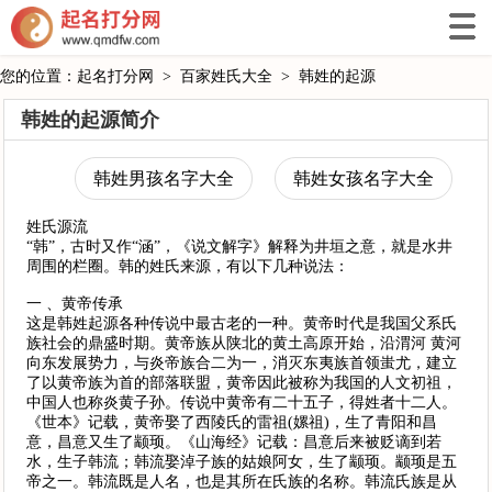
您的位置：
起名打分网
>
百家姓氏大全
>
韩姓的起源
韩姓的起源简介
韩姓男孩名字大全
韩姓女孩名字大全
姓氏源流
“韩”，古时又作“涵”，《说文解字》解释为井垣之意，就是水井
周围的栏圈。韩的姓氏来源，有以下几种说法：
一 、黄帝传承
这是韩姓起源各种传说中最古老的一种。黄帝时代是我国父系氏
族社会的鼎盛时期。黄帝族从陕北的黄土高原开始，沿渭河 黄河
向东发展势力，与炎帝族合二为一，消灭东夷族首领蚩尤，建立
了以黄帝族为首的部落联盟，黄帝因此被称为我国的人文初祖，
中国人也称炎黄子孙。传说中黄帝有二十五子，得姓者十二人。
《世本》记载，黄帝娶了西陵氏的雷祖(嫘祖)，生了青阳和昌
意，昌意又生了颛顼。《山海经》记载：昌意后来被贬谪到若
水，生子韩流；韩流娶淖子族的姑娘阿女，生了颛顼。颛顼是五
帝之一。韩流既是人名，也是其所在氏族的名称。韩流氏族是从