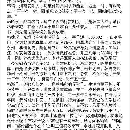
开“香奁体”诗风。著有《玉山樵人集》等。
韩琦：河南安阳人，与范仲淹共同防御西夏，名重一时，有歌赞
之：“军中有一韩，西贼闻之心胆寒；军中有一范，西贼闻之惊破
胆。”
韩昭侯：战国名君，建立了因功行赏制度，于是韩国大治，诸侯
不敢来犯。韩非：战国末期法家的主要代表人，《韩非子》一
书，为先秦法家学说的集大成者。
韩擒虎：东垣（今河南省新安）人，字子通（538-592），出身将
门，父为北周大将军，袭封新义郡公。因军功升至上仪同，曾任
永州、和州刺史。隋朝建立后，经高颎推荐为庐州总管，坐镇庐
江（今安徽省合肥），为灭陈做好准备。开皇八年（588年）十一
月，隋以韩擒虎为先锋，率精兵五百人自横江夜渡，袭取采石
（今安徽省当涂县东北），向建康挺进。所过之地，陈军丧胆乞
降，由是很快便攻下建康城，并俘陈后主于枯井之中。韩擒虎以
功封上柱国，出为凉州（今甘肃省武威）总管。不久召还，开皇
十二年（592年），突发病而死，时年五十五。
韩湘子：道教八仙之一。唐朝韩愈的侄孙子。生性放荡不拘，不
好读书，只好饮酒，世传其学道成仙，在二十岁时去洛下探亲的
时候，倾慕山川之趣而一去不返，二十多年音讯全无。在唐元和
年间，忽然回到长安，衣衫破旧，行为怪异，韩愈让他入学校和
学生们读书，但韩湘子和学员讨论时一言不发，只跟下人赌博，
喝醉了就睡在马房中睡三天五日，或露宿街头，韩愈担心不已，
问他“人各有所长，就算小贩也有一技之长，你如此胡闹，将来能
做什么呢？”韩湘子说：“我也有一问技巧，只是你不知道。”韩愈
问：“那你能做什么？”当时正值初冬季节，令牡丹花开数色，又