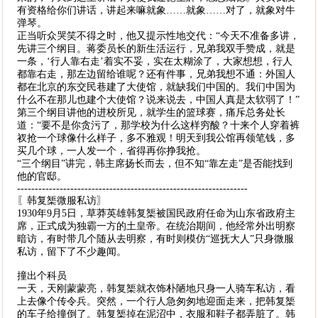
有资格给你们讲话，讲起来嘛就象……就象……对了，就象对牛
弹琴。
正当听众哭笑不得之时，他又提示性地交代：“今天不准备多讲，
先讲三个纲目。蒋委员长的新生活运行，兄弟我双手赞成，就是
一条，‘行人靠右走’着实不妥，实在太糊涂了，大家想想，行人
都靠右走，那左边留给谁呢？还有件事，兄弟我想不通：外国人
都在北京的东交民巷建了大使馆，就缺我们中国的。我们中国为
什么不在那儿也建个大使馆？说来说去，中国人真是太软弱了！”
第三个纲目讲他的进校所见，就学生的篮球赛，痛斥总务处长
道：“要不是你贪污了，那学校为什么这样穷酸？十来个人穿着裤
衩抢一个球像什么样子，多不雅观！明天到我公馆再领笔钱，多
买几个球，一人发一个，省得再你挣我抢。
“三个纲目”讲完，韩主席扬长而去，但不知“靠左走”是否能找到
他的官邸。
-----------------------------------------------------------------
〖韩复榘微服私访〗
1930年9月5日，草莽英雄韩复榘被国民政府任命为山东省政府主
席，正式成为独霸一方的土皇帝。在统治期间，他经常外出明察
暗访，有时带几个随从去明察，有时则模仿“巡抚大人”只身微服
私访，留下了不少趣闻。
撞出个科员
一天，天刚蒙蒙亮，韩复榘就衣饰朴陋地只身一人骑车私访，看
上去像个传令兵。突然，一个行人急匆匆地迎面走来，把韩复榘
的车子给撞倒了。韩复榘掉在泥沼中，衣服和鞋子都弄脏了。韩