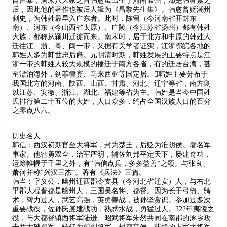
自昌黎，唐宋八大家之首韩愈虽出生于河南孟州，却是韩睿素之
后，因此他的著作也被后人辑为《昌黎先生集》。韩愈曾贬潮州
刺史，为韩姓最早入广东者。此时，陈留（今河南省开封东
南）、河东（今山西省太原）、广陵（今江苏省扬州）都有韩姓
大族，都称从颍川迁徙而来。南宋时，居于北方和中原的韩姓人
迁往江、浙、粤、闽一带，又据有关学者证实，江浙鄂皖各地的
韩姓人多为韩世忠后裔。元明清时期，韩姓发展的主要特点是江
浙一带的韩姓人较大规模的播迁于南方各省，有的迁居台湾，甚
至漂泊海外，到菲律宾、马来西亚等国定居。韩姓主要分布于
我国北方的河南、陕西、山西、甘肃、河北、辽宁等省，南方则
以江苏、安徽、浙江、湖北、福建等省为主。韩姓是当今中国姓
氏排行第二十五位的大姓，人口众多，约占全国汉族人口的百分
之零点八六。
历史名人
韩信：西汉初期官至大将军，封为楚王，后贬为淮阴侯。著名军
事家。他智勇双全，治军严明，辅佐刘邦平定天下，屡建奇功，
运筹帷幄于千里之外，有“韩信点兵，多多益善”之颂。与张良、
萧何并称“兴汉三杰”。著有《兵法》三篇。
韩当：字义公，幽州辽西郡令支县（今河北省迁安）人，与右北
平郡人程普都是幽州人，三国吴名将、都督。因为长于弓箭、骑
术，膂力过人，武艺高强，英勇善战，被孙坚赏识。参加过多次
重要战役，佐孙氏屡建战功，熟悉水战，勇猛过人。222年夷陵之
役，与大都督镇西将军陆逊、昭武将军朱然共同在南郡的涿乡攻