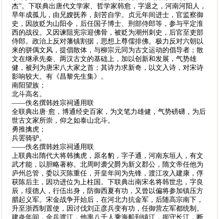
杰”。下联典出唐代文学家、哲学家韩愈，字退之，河南河阳人，
早年成孤儿，由兄嫂抚养，刻苦自学。贞元年间进士，官监察御
史，因故贬为山阳令，后任国子博士、刑部侍郎等，参与平定淮
西的战役。又因谏阻宪宗迎佛骨，被贬为潮州刺史，后官至吏部
侍郎。政治上反对藩镇割据，思想上尊儒排佛。极力反对六朝以
来的骈偶文风，提倡散体，与柳宗元同为古文运动的倡导者；散
文在继承先秦、两汉古文的基础上，加以创新和发展，气势雄
健，被列为唐宋八大家之首；其诗力求新奇，以文入诗，对宋诗
影响较大。有《昌黎先生集》。
南阳望族；
北斗高名。
——佚名撰韩姓宗祠通用联
全联典出唐·愈，博通经史百家，为文笔力雄健，气势磅礴，为后
世古文家所崇，仰之如泰山北斗。
勇推擒虎；
兵罢骑驴。
——佚名撰韩姓宗祠通用联
上联典出隋代大将韩擒虎，原名豹，字子通，河南东垣人，有文
武才能，以胆略著称。北周时袭父爵为新义郡公，隋文帝任他为
庐州总管，委以灭陈重任，开皇年间为先锋，渡江攻入建康，俘
获陈后主，因功进位为上柱国。下联典出南宋名将韩世忠，字良
辰，绥德人，行伍出身，防御西夏有功，又曾以偏将参加镇压方
腊起义军。宋金战争开始后，在河北力抗金军，后随高宗南下，
升至浙西制置使，因讨伐刘正彦兵变有功，任御营左军都统制。
建炎年间，金兵渡江，他率八千人乘海船到镇江，扼守长江，断