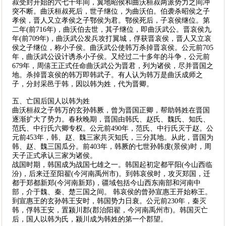
叔受封开始的六七十年间，翼地昭侯和曲沃桓叔两派势力之间冲
突不断。曲沃桓叔死后，世子继位，为曲沃伯。伯袭杀昭侯之子
孝侯，晋人又立孝侯之子鄂侯为君。鄂侯死后，子哀侯继位。第
二年(前716年)，曲沃伯去世，其子继位，即曲沃武公。晋哀侯九
年(前709年)，曲沃武公发兵攻打翼城，俘获晋哀侯，晋人又立哀
侯之子继位，称小子侯。曲沃武公使韩万杀掉晋哀侯。公元前705
年，曲沃武公设计诱杀小子侯。又经过二十多年的斗争，公元前
679年，周僖王正式任命曲沃武公为晋君，列为诸侯，尽并晋国之
地。杀掉晋哀侯的韩万即韩武子。有人认为韩万是曲沃成师之
子，分封采邑于韩，因以韩为姓，代为晋卿。
五、亡国后国人以韩为姓
曲沃桓叔之子韩万的玄孙韩厥，曾为晋国正卿，帮助韩姓在晋国
逐渐扩大了势力。春秋晚期，晋国由韩氏、赵氏、魏氏、知氏、
范氏、中行氏六卿专权。公元前490年，范氏、中行氏灭于赵。公
元前453年，韩、赵、魏三家共灭知氏，三分其地。从此，晋国为
韩、赵、魏三国瓜分。前403年，韩厥的七世孙韩虔(景侯)时，周
天子正式承认三家为诸侯。
战国时期，韩国成为战国七雄之一。韩国起初定都平阳(今山西临
汾)，后来迁至阳翟(今河南禹州市)。到韩哀侯时，攻灭郑国，迁
都于郑都新郑(今河南新郑)，疆域包括今山西东南部和河南中
部，介于魏、秦、楚三国之间。 韩哀侯的曾孙宣惠王开始称王。
到宣惠王的玄孙韩王安时，韩国势力日衰。公元前230年，秦灭
韩，俘韩王安，置颍川郡(郡治阳翟，今河南禹州市)。韩国灭亡
后，国人以韩为氏，颍川成为韩姓的第一个郡望。