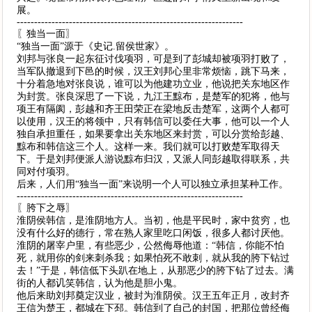
展。
-----------------------------------------------------------------
〖独当一面〗
“独当一面”源于《史记.留侯世家》。
刘邦与张良一起东征讨伐项羽，可是到了彭城却被项羽打败了，
当军队撤退到下邑的时候，汉王刘邦心里非常烦恼，跳下马来，
十分着急地对张良说，谁可以为他建功立业，他说把关东地区作
为封赏。张良深思了一下说，九江王黥布，是楚军的犯将，他与
项王有隔阂，彭越和齐王田荣正在梁地反击楚军，这两个人都可
以使用，汉王的将领中，只有韩信可以委任大事，他可以一个人
独自承担重任，如果要拿出关东地区来封赏，可以分赏给彭越、
黥布和韩信这三个人。这样一来。我们就可以打败楚军取得天
下。于是刘邦便派人游说黥布归汉，又派人同彭越取得联系，共
同对付项羽。
后来，人们用“独当一面”来说明一个人可以独立承担某种工作。
-----------------------------------------------------------------
〖胯下之辱〗
淮阴侯韩信，是淮阴地方人。当初，他是平民时，家中贫穷，也
没有什么好的德行，常在熟人家里吃口闲饭，很多人都讨厌他。
淮阴的屠宰户里，有些恶少，公然侮辱他道：“韩信，你能不怕
死，就用你的剑来刺杀我；如果怕死不敢刺，就从我的胯下钻过
去！”于是，韩信低下头趴在地上，从那恶少的胯下钻了过去。满
街的人都讥笑韩信，认为他是胆小鬼。
他后来助刘邦奠定汉业，被封为淮阴侯。汉王五年正月，改封齐
王信为楚王，都城在下邳。韩信到了自己的封国，把那位曾经侮