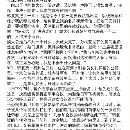
每逢清明，给我烧点香纸。”
一向忠于他的魏大公一听这话，又叭地一声跪下，泪如泉涌：“主
席，我决不能走，我要与你有难同当啊！”
韩复榘把手一挥：“这是命令！你一定要设法逃出去，以便照顾和
保护我的妻儿老小。给你带上我的名片和亲笔信，把她们安排好
后，要抓紧把济南、天津银行里的存款提出来。”说罢推魏一
掌：“好兄弟，赶快逃走吧！”魏大公知道韩的脾气是说一不二
的，只得按令而行。
魏大公走后不到一个钟头，天就大亮了。孙桐萱见韩的房间里仍
然点着灯，敲门进房，见韩的脸色非常苍白，就问：“主席夜里没
休息好吗？”韩说：“我睡不着啊！”孙说：“我与李宗仁先生接触
多次，没有发现什么可疑迹象。何况我们这次来的人多，有我
在，请主席放心吧，我想不会出什么问题。”
9日，韩复榘一行到达开封，住在黄河水利委员长孔祥榕的公馆
里。李宗仁转告韩说，城内驻军多，不方便，让韩的装甲车暂驻
城外，一个营的卫队也要留在装甲车上。听了这话，韩的疑心更
重了。可是事到如今，只能听天由命了。
11日下午7时，蒋介石亲自从南京赶来主持会议，并预先通知说，
这是一次高级将领机密军事会议，为避免日军飞机扰乱，所以会
议定为晚上召开。并强调这次会议谁也不能请假。
当孙桐萱和卫兵陪同韩复榘坐汽车来到河南省政府大门口时，车
子被几个军警宪兵拦住了。他们敬礼后指着门前张贴的一张通知
让韩看，只见上面写着：“凡参加会议的将领请在此下车。”韩复
榘的车辆停放在门前的一片空地上，然后步行向里走。到了第二
道门口，又有军警宪兵阻拦，左边的墙壁上贴着“随员接待处”。