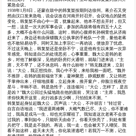
紧急会议。
1938年1月8日，还蒙在鼓中的韩复榘按期到达徐州。蒋介石又突
然由汉口发来急电，说会议改在河南开封召开。会议地点的陡然
变化，韩复榘不由心中一震，犹豫起来。他本不想去开封，但又
一想，这是一次大的军事会议，参加的高级将领有四五十人之
多，大概不会有什么问题。这时，韩的心腹师长孙桐萱也从济南
赶来了，身边还有由保镖魏大公执掌的手枪队一个营，量他老蒋
也不敢轻易动手。同时又加上李宗仁一再劝说，便放弃了忧虑。
不过这天晚上，韩复榘还是坐卧不宁，这是他有生以来第一次异
常感觉。韩知道自己的处境恶劣，心事重重。魏大公是韩的老
乡，对他了解极深，见他的卧房灯火通明，就敲门进来说：“主
席，天不早了，还不休息吗，有什么吩咐？”韩见魏进来，立刻
说：“大公，我正想找你。我心中不安，来给我相一面吧。”魏并
不推辞，在韩的面前端坐下来，凝神聚思，静观默察，又让韩把
手掌伸出来，仔细地摸看，立起身来，推开窗户，仰脸注视夜空
星斗，半晌不语。韩是急性子，连连催问：“大公，怎样了，是吉
是凶？”魏大公回过头猛地跪在他的面前，哭泣道：“主席，我恳
求你快离开这里，此行凶多吉少啊，只怕招来不测。”
韩复榘起身扯起魏大公，厉声说：“大公，不许胡言！”转过背，
自言自语地说：“我进退两难啊，大概气数已尽。大公，你不要难
过，我虽是戎马一生，却也光宗耀祖了。我知道这次老蒋不会放
过我的，事到如今，只能听天由命了。你看天快亮了，到处有重
兵把守，我是走不脱的。再说，我一走，也会被天下人嘲笑。我
看不如这样，趁天未大亮，你化装潜逃吧！若我万一不测，记住