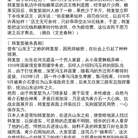
韩复榘在私访中得知糖果店的店主惟利是图，经常缺斤少两。糖
果买回后，韩复榘就叫人称了一称，果然少了半斤。韩复榘立即
下令传来店主，训斥说：“你卖糖果短秤，得罚你50元，以后可不
许再短秤！”店主无可奈何，只好乖乖交出50元钱来。于是，韩复
榘把这50元钱和糖果转付给农民，作为赔偿费。这位农民千恩万
谢之后才离去。（摘自《文史春秋》）
------------------------------------
〖韩复榘被杀真相〗
曾有“山东王”之称的韩复榘，因死得秘密，在社会上引起了种种
猜测。
韩复榘，出生在河北霸县一个穷人家庭，从小喜爱舞棍弄棒，
1910年因家境贫寒而辍学务农。后经人介绍到冯玉祥的部队当
兵，由于打仗勇敢，深受冯玉祥器重，随着冯的升迁而不断得到
提拔。1929年5月，因一件小事与冯发生摩擦，叛冯投蒋。1930年
9月被蒋介石委任为山东省政府主席，后来又任第三路军总指挥重
职，统治山东达8年之久。
然而，由于韩复榘为人刁猾多疑，善于应变，本性难改，自然与
蒋介石貌合神离，矛盾日渐加深，乃至成为蒋介石一大心病。抗
战全面展开后，韩复榘表面上佯装抗日，实则观望其局势，一心
保存实力。
日本人本是害怕韩复榘的，在进兵山东之前，便曾暗地派人找过
韩复榘，以探虚实，可是韩的态度极不明朗。狡诈的日本人看穿
了他的心思。悍然出兵进攻山东。始料不及的韩复榘只好仓皇弃
城而逃。蒋介石闻知此讯，大发雷霆，连骂几个“娘希匹”。这次
自然找到一个对韩下刀的借口和良机，立即通知韩复榘到徐州开