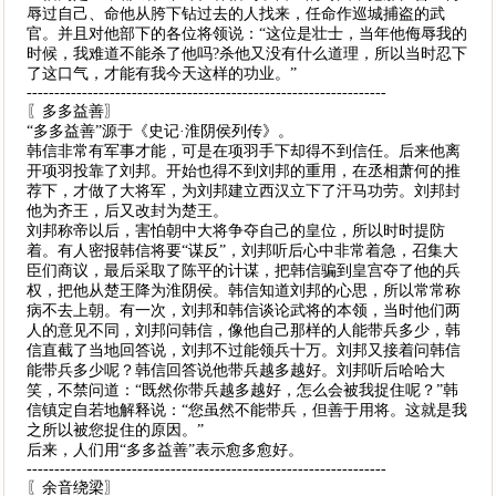
辱过自己、命他从胯下钻过去的人找来，任命作巡城捕盗的武
官。并且对他部下的各位将领说：“这位是壮士，当年他侮辱我的
时候，我难道不能杀了他吗?杀他又没有什么道理，所以当时忍下
了这口气，才能有我今天这样的功业。”
-----------------------------------------------------------------
〖多多益善〗
“多多益善”源于《史记·淮阴侯列传》。
韩信非常有军事才能，可是在项羽手下却得不到信任。后来他离
开项羽投靠了刘邦。开始也得不到刘邦的重用，在丞相萧何的推
荐下，才做了大将军，为刘邦建立西汉立下了汗马功劳。刘邦封
他为齐王，后又改封为楚王。
刘邦称帝以后，害怕朝中大将争夺自己的皇位，所以时时提防
着。有人密报韩信将要“谋反”，刘邦听后心中非常着急，召集大
臣们商议，最后采取了陈平的计谋，把韩信骗到皇宫夺了他的兵
权，把他从楚王降为淮阴侯。韩信知道刘邦的心思，所以常常称
病不去上朝。有一次，刘邦和韩信谈论武将的本领，当时他们两
人的意见不同，刘邦问韩信，像他自己那样的人能带兵多少，韩
信直截了当地回答说，刘邦不过能领兵十万。刘邦又接着问韩信
能带兵多少呢？韩信回答说他带兵越多越好。刘邦听后哈哈大
笑，不禁问道：“既然你带兵越多越好，怎么会被我捉住呢？”韩
信镇定自若地解释说：“您虽然不能带兵，但善于用将。这就是我
之所以被您捉住的原因。”
后来，人们用“多多益善”表示愈多愈好。
-----------------------------------------------------------------
〖余音绕梁〗