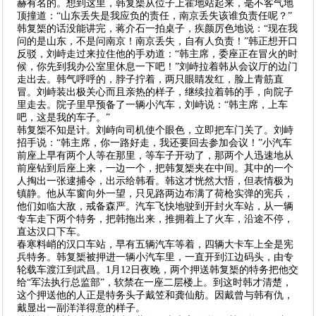
赫有名的。想到这里，韩复榘从位子上霍地站起来，毫不客气地
顶撞道：“山东丢失是我应负的责任，南京丢失该谁负责任呢？”
韩复榘的话没能讲完，蒋介石一拍桌子，疾颜厉色地说：“现在我
问的是山东，不是问南京！南京丢失，自有人负责！”韩正想开口
反驳，刘峙走过来拉住他的手劝道：“韩主席，委座正在冒火的时
候，你先到我办公室里休息一下吧！”刘峙拉着韩从会议厅的边门
走出去。韩气呼呼的，脖子拧着，两只眼睛发红，脸上青筋直
冒。刘峙装出极关心而且亲热的样子，继续拉着韩的手，向院子
里走去。院子里早预备了一辆小汽车，刘峙说：“韩主席，上车
吧，这是我的车子。”
韩复榘不知是计。刘峙向司机使个眼色，立即把车门关了。刘峙
招手说：“韩主席，你一路好走，我还要回去参加会议！”小汽车
前座上早有两个人等在那里，等车子开动了，那两个人迅速地从
前座钻到后座上来，一边一个，把韩复榘夹在中间。其中的一个
人掏出一张逮捕令，出示给韩看。韩这才恍然大悟，但表情极为
镇静。他从车窗向外一望，只见路两边布满了荷枪实弹的宪兵，
他们如临大敌，戒备森严。汽车飞快地驶到开封火车站，从一辆
专车走下两个特务，把韩拖出来，推拥着上了火车，沿途不停，
直达汉口下车。
春寒料峭的汉口车站，早有五辆汽车等着，四辆大卡车上全是宪
兵特务。韩复榘被押进一辆小汽车里，一直开到江边码头，由专
轮载车渡江到武昌。1月12日夜晚，两个押送韩复榘的特务把他交
给“军法执行总监部”，软禁在一座二层楼上。到这时韩才清楚，
这个押送他的人正是特务头子戴笠和龚仙舫。因戴曾与韩有仇，
戴显出一副洋洋得意的样子。