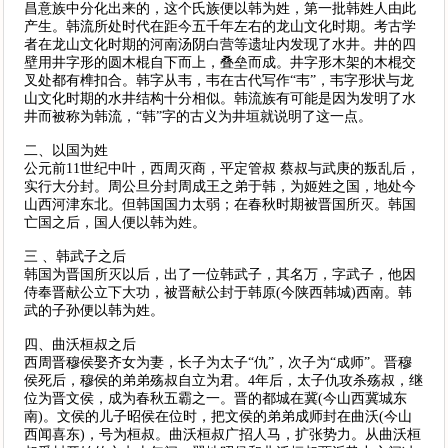
昌意族中分化出来的，这个氏族便以韩为姓，第一批韩姓人由此
产生。韩流所处时代在距今五千年左右的龙山文化时期。考古学
者在龙山文化时期的河南汤阴白营等遗址内发现了水井。井的四
壁用井字形的圆木棍自下而上，叠垒而成。井字形木架的木棍交
叉处都有榫扣合。韩字从韦，韦在古代写作“韦”，韦字形状与龙
山文化时期的水井结构十分相似。韩流族有可能是因为发明了水
井而被称为韩流，“韩”字的古义为井垣就说明了这一点。
二、以国为姓
公元前11世纪中叶，西周灭商，平定管叔 蔡叔与武庚的叛乱后，
实行大分封。周公旦分封周成王之弟于韩，为姬姓之国，地处今
山西河津东北。但韩国国力太弱；在春秋时期被晋国所灭。韩国
亡国之后，国人便以韩为姓。
三 、韩武子之后
韩国为晋国所灭以后，出了一位韩武子，其名万，字武子，他因
侍奉晋献公立下大功，被晋献公封于韩原(今陕西韩城)西南。韩
武的子孙便以韩为姓。
四、曲沃桓叔之后
西周晋穆侯娶齐女为妻，长子为太子“仇”，次子为“成师”。晋穆
侯死后，穆侯的弟弟殇叔自立为君。4年后，太子仇攻杀殇叔，继
位为晋文侯，成为春秋五霸之一。晋的都城在冀(今山西冀城东
南)。文侯的儿子昭侯在位时，把文侯的弟弟成师封在曲沃(今山
西闻喜东)，号为桓叔。曲沃桓叔广招人马，扩张势力。从曲沃桓