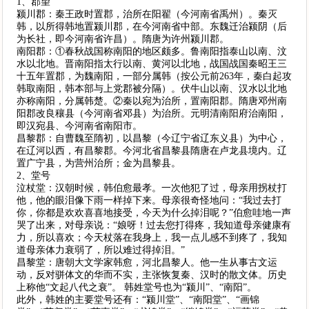
1、郡望
颍川郡：秦王政时置郡，治所在阳翟（今河南省禹州）。秦灭
韩，以所得韩地置颍川郡，在今河南省中部。东魏迁治颍阴（后
为长社，即今河南省许昌）。隋唐为许州颍川郡。
南阳郡：①春秋战国称南阳的地区颇多。鲁南阳指泰山以南、汶
水以北地。晋南阳指太行以南、黄河以北地，战国战国秦昭王三
十五年置郡，为魏南阳，一部分属韩（按公元前263年，秦白起攻
韩取南阳，韩本部与上党郡被分隔）。伏牛山以南、汉水以北地
亦称南阳，分属韩楚。②秦以宛为治所，置南阳郡。隋唐邓州南
阳郡改良穰县（今河南省邓县）为治所。元明清南阳府治南阳，
即汉宛县、今河南省南阳市。
昌黎郡：自曹魏至隋初，以昌黎（今辽宁省辽东义县）为中心，
在辽河以西，有昌黎郡。今河北省昌黎县隋唐在卢龙县境内。辽
置广宁县，为营州治所；金为昌黎县。
2、堂号
泣杖堂：汉朝时候，韩伯愈最孝。一次他犯了过，母亲用拐杖打
他，他的眼泪像下雨一样掉下来。母亲很奇怪地问：“我过去打
你，你都是欢欢喜喜地接受，今天为什么掉泪呢？”伯愈哇地一声
哭了出来，对母亲说：“娘呀！过去您打得疼，我知道母亲健康有
力，所以喜欢；今天杖落在我身上，我一点儿感不到疼了，我知
道母亲体力衰弱了，所以难过得掉泪。”
昌黎堂：唐朝大文学家韩愈，河北昌黎人。他一生从事古文运
动，反对骈体文的华而不实，主张恢复秦、汉时的散文体。历史
上称他“文起八代之衰”。 韩姓堂号也为“颍川”、“南阳”。
此外，韩姓的主要堂号还有：“颍川堂”、“南阳堂”、“画锦