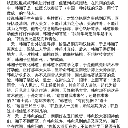
试图说服叔叔韩愈进行修炼，但遭到叔叔拒绝。在民间的形象
中，韩湘子是一位擅长吹奏笛子（中国一种传统的乐器，用竹子
做成）的年轻人。
传说韩湘子生有仙骨，率性而行，对繁华艳丽之事感到厌恶，喜
好恬淡清幽。佳人美女，不能让其为之心动；美酒佳肴，不能让
其为之丧志。他专心致意地勤于修炼，潜心钻研道学。韩愈屡屡
劝他要好好作学问，韩湘子却答道：“我所学与您所学是不同
的。”韩愈因此发怒而斥责他。
一天，韩湘子出外访道寻师，恰遇吕洞宾和汉锺离，于是韩湘子
离家出走，跟随二人学道，并得其真传。后来，韩湘子游历到一
地方，见一片桃林，仙桃红熟，他攀树摘桃，不想树枝突然折
断，韩湘子堕地而死，尸解成仙。
韩湘子想度化韩愈，但韩愈不信道学之事，于是他就先用法术来
打动他。正好那年天大旱，皇帝命韩愈去南坛祈祷上天降雨雪。
韩愈祈求多次，亦不见雨雪从天而降，因此面临著被罢官的危
险。韩湘子装扮成一道士，在街头立了一招牌，上面写著：“出卖
雨雪。”有人见此，马上通报韩愈，韩愈即派人请他一起代为祈
祷。只见道士登台作法，瞬间，天降鹅毛大雪。韩愈却不信这是
道术使然，于是对道士说：“这雪是我求来的，还是你求来
的？”道士说：“是我求来的。”韩愈说：“有何凭据？”道士
说：“这雪三尺三寸厚。”韩愈派人一度量，果然如其所说，韩愈
这才相信道术不同凡响。
有一天，是韩愈的生日，亲朋好友登门致贺，韩愈设大宴招待他
们。湘子不期而至，向韩愈祝寿。韩愈见到他是又喜又怒，湘子
坐在席间，韩愈问他：“你长久游历在外，不知你的学问是否有长