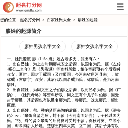
您的位置：
起名打分网
>
百家姓氏大全
>
廖姓的起源
廖姓的起源简介
廖姓男孩名字大全
廖姓女孩名字大全
一、姓氏源流 廖（Liào 飂）姓古老多支，源出有六：
1、出自己姓，为上古时期廖叔安之后裔，以国名为氏。据《左传
·昭公二九年》及《风俗通》等资料所载，相传帝颛顼有个后裔叫
叔安，夏时，因封于飂国（又作蓼国，今河南省唐河县南），故
称飂（古廖字）叔安，其后代以国名飂为氏，称廖氏，是为河南
廖姓。
2、出自姬姓，为周文王之子伯廖之后裔，以封邑名为氏。据《广
韵》、《姓氏考略》等资料所载，周文王有个儿子叫伯廖，因受
封于廖邑，其后裔也有以邑名廖为氏，称廖氏。这支廖氏，望出
巨鹿。
3、出自偃姓，尧、舜的贤臣皋陶的后裔，以国名为氏。据《潜夫
论》云：“皋陶庭坚之后，封于蓼（今河南固始县），子孙以国为
氏。”尧、舜的贤臣皋陶的后裔夏时受封于蓼，春秋时英、立等小
国，即皋陶后人所建。楚穆王四年灭英、立二国，其后子孙有以