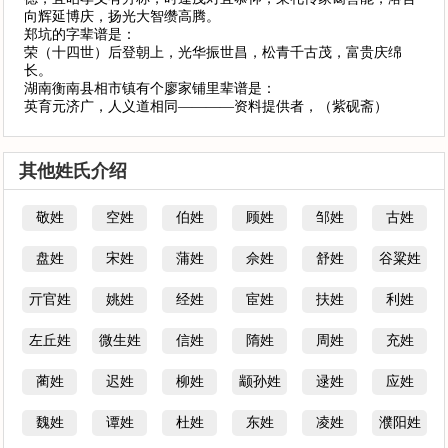
向辉延博庆，扬光大智缵高腾。
郑坑的字辈谱是：
荣（十四世）后登朝上，光华振世昌，松青千古茂，富贵庆绵
长。
湖南衡南县相市镇有个廖家铺里辈谱是：
英育元济广，人义道相同————资料提供者，（紫砚斋）
其他姓氏介绍
敬姓
空姓
伯姓
顾姓
邹姓
古姓
盘姓
宋姓
蒲姓
佘姓
舒姓
谷粱姓
亓官姓
姚姓
经姓
宦姓
扶姓
利姓
左丘姓
微生姓
信姓
隋姓
周姓
充姓
蔺姓
迟姓
柳姓
颛孙姓
逯姓
应姓
魏姓
谭姓
杜姓
东姓
凌姓
濮阳姓