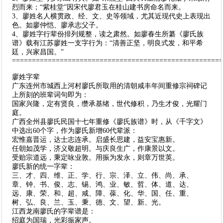
烈而来；“紫桂堂”因宋代廖君玉在桂山建书房命名而来。
3、廖姓名人横贯政、经、文、史等领域，尤其近现代史上表现出
色。如廖仲恺、廖承志父子。
4、廖姓字行辈份排列规整，读之肃然。如廖春生所纂《廖氏族
谱》载有江苏廖姓一支字行为：“清善正坚，明良式发，和平希
廷，兴家昌国。”
====================================================
廖姓字辈
广东连州市城西上河村廖氏所取用的清朝咸丰年间重修宗祠碑记
上所刻的班辈词句即为：
国家兴隆，定有贤良，缵承基绪，世代修积，乃生才俊，光耀门
庭。
广西全州县廖氏民国十七年重修《廖氏族谱》时，从《千字文》
中选出60个字，作为廖氏新增60代辈派：
宏惟嘉晋运，达士志连承。启盛长思建，益安宝惠新。
任朝如茂学，济义敬超明。与庆良生广，作康景以文。
受贻宗道远，秉定咏业敦。用振为发永，则章万世英。
廖氏新的统一字辈：
三、才、四、维、正、学、行、宗、泽、立、伟、尚、承、
章、钟、书、俊、志、锡、鸿、业、敏、哲、体、道、达、
远、康、荣、和、超、咸、障、葆、化、华、国、任、重、
树、弘、良、兰、玉、秉、德、文、望、新、光。
江西龙南廖氏的字辈谱是：
绍庭为国瑞，光彩振家声。