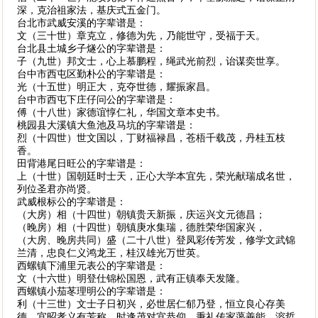
深，克治祖家法，基庆式五金门。
台北市武威安溪的字辈谱是：
文（三十世）章克立，修德为先，乃能世守，受福于天。
台北县土城乡子燧公的字辈谱是：
子（九世）邦文士，心上慕鹏程，绳武光前烈，诒谋奕世享。
台中市西屯区勤朴公的字辈谱是：
光（十五世）明正大，克夺世德，耀振家昌。
台中市西屯下庄仔问公的字辈谱是：
傅（十八世）家德谊惇仁礼，华国文章本史书。
桃园县大溪镇大鱼池及马坑的字辈谱是：
烈（十四世）世文国以，丁财福禄昌，苍梧千载茂，丹桂五枝
香。
田背港尾日旺公的字辈谱是：
上（十世）国朝廷时士天，正心大学本宜先，荣光献瑞成名世，
列位圣君亦尚贤。
武威根标公的字辈谱是：
（大房）相（十四世）朝镇贵天新振，庆运兴文元德昌；
（晚房）相（十四世）朝镇庚水集瑞，德胜荣华国家兴，
（大房、晚房共同）盛（二十八世）登凤彩传芳发，修学文武锦
兰清，忠良仁义鸿龙王，桂汉雄光万世英。
西螺镇下浦里元表公的字辈谱是：
文（十六世）明登仕锦松国恩，武有正镇奉天发隆。
西螺镇小茄苳理明公的字辈谱是：
利（十三世）文士子日初兴，必世居仁郁乃登，恒立良心存美
德，宜昭孝义有芳称，时逢茂对宜恭仰，秉礼传家蔼善能，溶哲