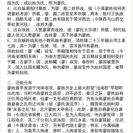
国为氏；或以姓为氏，即为廖氏。
4、出自躲避殷纣暴政，为缪、颜二姓所改。据《小溪廖姓祖祠房
谱廖姓考源》所载，缪、颜二姓皆皇帝所赐，商末，殷纣王执政
时，残酷无道，缪、颜二姓有隐居于黄河西北（今陕西与山西交
界处黄河段），改姓为廖。
5、出自张姓，入赘廖家而改姓。据《廖氏大宗谱》所载，明代福
建人张元入赘廖家，改姓廖，其子孙遂为廖姓。
6、出自赐姓或其他小数民族有廖姓。清乾隆二十三年赐台湾土著
七姓，其一为廖；仫佬、瑶、水、苗等族均有廖姓。
得姓始祖：廖（飂）叔安。帝颛顼相传生于若水，居于帝丘（今
河南省濮阳东南），为南方楚国的先祖，其后裔叔安夏朝时受封
于飂（古廖字）国，故称飂（廖）叔安。春秋时，廖国被楚所
灭，国人以国名飂为氏，称为廖姓，廖叔安作为始封国君，被尊
为廖姓始祖。
二、迁徙分布
廖姓最早发源于河南省境。廖姓历史上最大郡望“汝南郡”早期即
出此地，当时河南廖姓之昌荣，自不必言。秦汉之际，廖姓始有
迁往周边地区者。伯廖一支形成巨鹿郡望。另有汝南廖姓后裔廖
惠避秦之乱而迁河南（据《廖氏源流序》）。魏晋南北朝时期，
继“永嘉之乱”始，北方廖姓大举南迁，此期，廖惠后裔廖化自襄
阳（今湖北省襄樊）迁入四川，是为入蜀始祖。传自廖世璋，居
江苏南京，其二子分别入居洛阳、浙江永嘉。传自廖延龄，任武
威（今属甘肃省）太守。另有晋代隐士廖堂，将乐（今属福建
省）人，为最早入闽者。唐时，入闽者甚众。唐初有廖姓随陈元