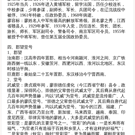
1925年当兵，1926年进入黄埔军校，留学法国，历任少校连长，
中校参谋，少将参谋，副师长、军长、兵团司令，在辽沈战役中
被俘。1961年特赦，任政协委员，1968年病逝。
廖容标：廖姓名人中军衔最高的解放军将领。原名廖之秀，江西
省赣县人，1929年参军、1931年入党，历任连长、营长、团长、
旅长、师长、军区副司令、警备司令、南京军区司令员。1955年
被授予中将军衔。曾任第五届全国政协委员。
四、郡望堂号
1、郡望
汝南郡：汉高帝四年置郡。相当今河南颍河、淮河之间、京广铁
路西侧一线以东，安徽茨河、西淝河以西、淮河以北地区。东汉
时移治平舆。
巨鹿郡：秦始皇二十五年置郡。东汉移治今宁晋西南。
2、堂号
武威堂：唐贞观年间，廖崇德任虔化（今江西省宁都）县令，政
绩显著，深得民心。崇德的父辈曾任武威太守，其后裔从唐代起
几百年间声势显赫，均以“武威”为堂号。武威堂是流传最广、人
口最多的廖氏堂号。“崇德之父辈曾任武威太守，其后裔自唐代起
几百年间声势显赫，均以武威为堂号。”如今的江西、福建、广
东、广西等省区乃至台湾、新加坡、马来西亚、越南、泰国、印
度尼西亚、菲律宾等地的廖姓人，大多是武威堂的后裔。
世彩堂：是廖氏的主要堂号之一。“世彩”的内涵：一是长寿而有
福气，“为官者只有造福于百姓和乡里人，才有这样的好福气”；
二是宋皇帝（钦宗）御封“世彩堂”，更为显赫而耀。廖刚是宋朝