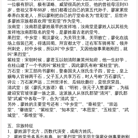
一位极有胆识、极有谋略、威望很高的大臣。他的曾祖母活到93
岁，曾祖父享年88岁，他们都看过自己的第五代孙子。廖家累世
奉养白发老人，所以廖刚把自己的厅堂命名为“世彩堂”。后世许
多廖姓宗族都喜欢用“世彩堂”作为堂号。
汝南堂：汝南郡是廖姓最早的发祥地，汝南堂是廖姓人以其祖先
发祥地汝南郡取名的堂号，是廖姓最古老的堂号。
果烈堂、中乡堂：蜀汉廖化，为关羽主薄。关羽败亡，廖化在战
场上假装已死，得逃回蜀。拜宜都太守，迁右军车骑将军，领并
州刺史，封中乡侯，所以叫“中乡堂”。又因他做事果敢刚烈，就
叫“果烈堂”。
紫桂堂：宋朝时候，廖君玉以朝清郎兼英州知府，他一生好学，
在桂山建了一个书房叫“紫桂堂”，因此廖氏有称“紫桂堂”的。
万石堂：宋工部尚书廖刚，娶秦国夫人张氏生子四，皆士，皇上
赐每人官禄两千石，父子五人共享万石，时人号称“万石廖氏”。
诗云：万石家声远，三州世泽长、瓜锦欣瓞衍，栾世庆荣昌。
清武堂：据《廖氏大族谱》载：“明初，张元子入赘廖家” ，为福
建诏安官坡张廖一族之源。这派族人从张氏郡望“清河”、廖氏郡
望“武威”中各取一字，合为“清武 堂”。
另外，廖姓的主要堂号还有：“中乡堂””、“垂裕堂”、“崇远
堂”、“馨德堂”、“紫桂堂”、“知本堂”、“本思堂”、“五桂堂”、“武
城堂”、“慕维堂”等。
五、宗族特征
1、廖姓源于北方，历数代演变，成南方姓氏。
2、廖姓堂号多系出有典。如“果烈堂”因关羽主蒲廖化做事果敢刚