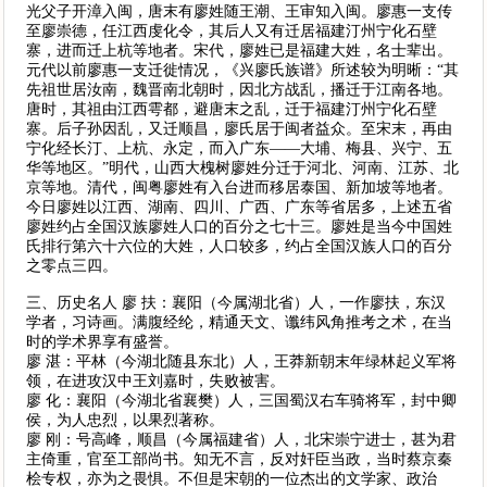
光父子开漳入闽，唐末有廖姓随王潮、王审知入闽。廖惠一支传
至廖崇德，任江西虔化令，其后人又有迁居福建汀州宁化石壁
寨，进而迁上杭等地者。宋代，廖姓已是福建大姓，名士辈出。
元代以前廖惠一支迁徙情况，《兴廖氏族谱》所述较为明晰：“其
先祖世居汝南，魏晋南北朝时，因北方战乱，播迁于江南各地。
唐时，其祖由江西雩都，避唐末之乱，迁于福建汀州宁化石壁
寨。后子孙因乱，又迁顺昌，廖氏居于闽者益众。至宋末，再由
宁化经长汀、上杭、永定，而入广东——大埔、梅县、兴宁、五
华等地区。”明代，山西大槐树廖姓分迁于河北、河南、江苏、北
京等地。清代，闽粤廖姓有入台进而移居泰国、新加坡等地者。
今日廖姓以江西、湖南、四川、广西、广东等省居多，上述五省
廖姓约占全国汉族廖姓人口的百分之七十三。廖姓是当今中国姓
氏排行第六十六位的大姓，人口较多，约占全国汉族人口的百分
之零点三四。
三、历史名人 廖 扶：襄阳（今属湖北省）人，一作廖扶，东汉
学者，习诗画。满腹经纶，精通天文、谶纬风角推考之术，在当
时的学术界享有盛誉。
廖 湛：平林（今湖北随县东北）人，王莽新朝末年绿林起义军将
领，在进攻汉中王刘嘉时，失败被害。
廖 化：襄阳（今湖北省襄樊）人，三国蜀汉右车骑将军，封中卿
侯，为人忠烈，以果烈著称。
廖 刚：号高峰，顺昌（今属福建省）人，北宋崇宁进士，甚为君
主倚重，官至工部尚书。知无不言，反对奸臣当政，当时蔡京秦
桧专权，亦为之畏惧。不但是宋朝的一位杰出的文学家、政治