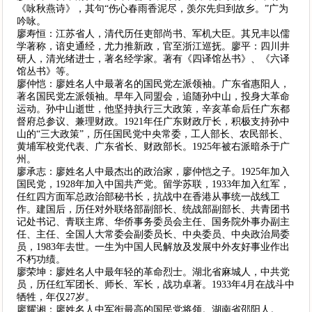
《咏秋燕诗》，其句“伤心春雨香泥尽，羡尔先归到故乡。”广为
吟咏。
廖寿恒：江苏省人，清代历任吏部尚书、军机大臣。其兄丰以儒
学著称，谙史通经，尤力推新政，官至浙江巡抚。廖平：四川井
研人，清光绪进士，著名经学家。著有《四译馆丛书》、《六译
馆丛书》等。
廖仲恺：廖姓名人中最著名的国民党左派领袖。广东省惠阳人，
著名国民党左派领袖。早年入同盟会，追随孙中山，投身大革命
运动。孙中山逝世，他坚持执行三大政策，辛亥革命后任广东都
督府总参议、兼理财政。1921年任广东财政厅长，积极支持孙中
山的“三大政策”，历任国民党中央常委，工人部长、农民部长、
黄埔军校党代表、广东省长、财政部长。1925年被右派暗杀于广
州。
廖承志：廖姓名人中最杰出的政治家，廖仲恺之子。1925年加入
国民党，1928年加入中国共产党。留学苏联，1933年加入红军，
任红四方面军总政治部秘书长，抗战中在香港从事统一战线工
作。建国后，历任对外联络部副部长、统战部副部长、共青团书
记处书记、青联主席、华侨事务委员会主任、国务院外事办副主
任、主任、全国人大常委会副委员长、中央委员、中央政治局委
员，1983年去世。一生为中国人民解放及发展中外友好事业作出
不朽功绩。
廖荣坤：廖姓名人中最年轻的革命烈士。湖北省麻城人，中共党
员，历任红军团长、师长、军长，战功卓著。1933年4月在战斗中
牺牲，年仅27岁。
廖耀湘：廖姓名人中军衔最高的国民党将领。湖南省邵阳人。