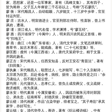
家、思想家，还是一位军事家。著有《高峰文集》。其有四子，
皆为将帅，父子五人年俸皆二千石谷以上，号称“万石廖氏”。
廖 衡：宋代顺昌人，自幼聪颖，六岁能文，十三岁中乡举，官至
转运判官。
廖 庄：吉水人，明宣德进士，官至刑部左侍郎。性直耿，曾上书
讽劝，遭谪。
廖 谨：浙江省人，明代名儒，学术渊博，号“廖五经”。
廖 惠：四川省保宁（今阆中）人，明末四川农民起义首领，称
号“扫地王”。
廖 燕：曲江（今属广东省省）人，清代文学家，文笔恣肆犀利。
善草书，如古木寒石，能戏曲。著有《二十七松堂集》等。
廖匡图：虔州（今属江西省）人，唐代天策府学士。精于文藻，
并因此扬名。
廖正古：宋代将乐人，任西安知县，反对王安石“青苗法”，著有
《归田集》。
廖执象：宋代顺昌人，聪慧过人，七岁能写，年二十入京献诗，
太宗甚为欣赏。后赴省会考，病殁。据传，隐士陈抟是之曰：“余
乃谪仙人，但不能久留尘世。”
廖均用：元代蒲圻人，忠孝仁义。曾负土成坟葬父，仗义疏财，
救济难民，传为美谈。
廖永安：明代巢湖（今属安徽省）人，因战功被朱元璋封郧国
公。弟永忠，征南将军，封德庆侯，孙镛官至都督。
廖云槎：清代画家，作品“点染华妙，得者宝之。”其子寿彭“承其
家学，亦好写生。”
廖云锦：女，清代华亭人，善诗，著有《织云楼诗稿》，中有