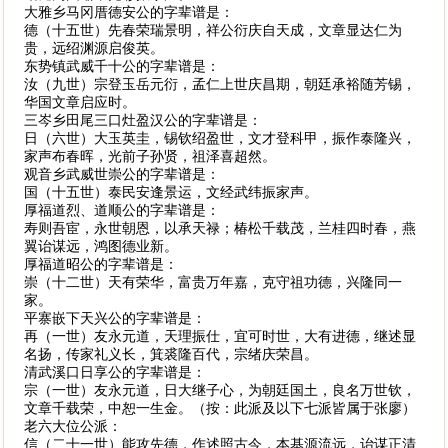
大雅乡马冈厝德安公的字辈谱是：
德（十五世）先春荣瑞景明，祥公衍庆自天成，文章显达仁为
贵，远绍渊源启俊英。
东势镇武威千十公的字辈谱是：
汝（九世）宗登玉岳元衍，孟仁上世庆昌期，朝廷承裕随芳锡，
华国文章启应时。
三岑乡田尾三口灶盈汉公的字辈谱是：
日（六世）大玉英圭，锡钦绍盈世，文才登科甲，振作泰隆兴，
家声布春晖，光前子孙贤，祖泽喜超然。
观音乡武威世崇公的字辈谱是：
国（十五世）泰民安逢景运，文经武纬振家声。
厚福道烈、道顺公的字辈谱是：
寿则吾宦，永世朝恩，以承天禄；椿松千载茂，兰桂四时春，燕
翼诒谋远，鸿图德业新。
厚福道昭公的字辈谱是：
崇（十二世）天有荣华，富贵万年嘉，克守祖功德，兴隆同一
家。
平寨嵌下天兴公的字辈谱是：
再（一世）友永元道，天理振仕，宜可时世，大有进德，继述显
名扬，传家礼义长，箕裘隆百代，宗绪庆荣昌。
清武溪口日享公的字辈谱是：
宗（一世）友永元道，日大继子心，为朝廷国土，良名万世钦，
文章千载荣，中恕一生金。（按：此派及以下七派皆属于张廖）
老六大位公派：
信（二十一世）能攻先德，作述照古今，本基源流远，诒谋正清