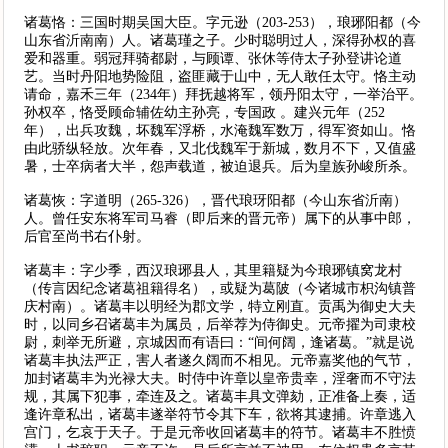
诸葛恪：三国时期吴国大臣。字元逊（203-253），琅琊阳都（今
山东省沂南南）人。诸葛瑾之子。少时聪明过人，深得孙权的喜
爱和器重。弱冠拜骑都尉，与顾谭、张休等侍太子孙登讲论道
艺。当时丹阳地势险阻，盗匪藏于山中，无人敢任太守。恪主动
请命，嘉禾三年（234年）拜抚越将军，领丹阳太守，一举治平。
孙权卒，恪受顾命辅佐幼主孙亮，专国政 。建兴元年（252
年），出兵攻魏，坏魏军浮桥，水淹魏军数万，得军资如山。恪
由此骄纵轻放。次年春，又北伐魏军于新城，数月不下，又值盛
暑，士卒病者大半，怨声载道，被迫退兵。后为皇族孙峻所杀。
诸葛恢：字道明（265-326），晋代琅玡阳都（今山东省沂南）
人。曾任安东将军司马睿（即后来的晋元帝）属下的从事中郎，
后官至尚书右仆射。
诸葛丰：字少季，西汉琅琊县人，其里籍疑为今琅琊镇窝龙村
（传言因纪念诸葛祖籍得名），或疑为葛陂（今诸城市枳沟镇普
庆村南）。诸葛丰以明经为郡文学，特立刚直。贡禹为御史大夫
时，以同乡召诸葛丰为属员，后举荐为侍御史。元帝擢为司隶校
尉，刺举无所避，京城因而有语曰：“间何阔，逢诸葛。”就是说
诸葛丰执法严正，害人者遂久阔而不相见。元帝嘉奖他的气节，
加封诸葛丰为光禄大夫。时侍中许章以皇帝贵幸，淫奢而不守法
规，其属下犯事，牵连及之。诸葛丰具文弹劾，正准备上奏，适
逢许章私出，诸葛丰遂举符节令其下车，欲将其逮捕。许章逃入
宫门，乞哀于天子。于是元帝收回诸葛丰的符节。诸葛丰不胜愤