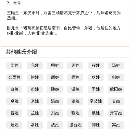
2、堂号
三顾堂：东汉末时，刘备三顾诸葛亮于茅庐之中，后拜诸葛亮为
丞相。
卧龙堂：诸葛亮起初隐居南阳，自比管仲、乐毅，他居住的地方
叫卧龙岗，人称“卧龙先生”。
其他姓氏介绍
支姓
亢姓
明姓
闵姓
程姓
汤姓
公西姓
熊姓
颜姓
宿姓
狄姓
郏姓
白姓
蔺姓
隗姓
温姓
于姓
欧阳姓
卓姓
来姓
满姓
辕姓
宰父姓
甘姓
普姓
兰姓
别姓
暨姓
戴姓
亓官姓
屠姓
常姓
战姓
澹台姓
卿姓
宾姓