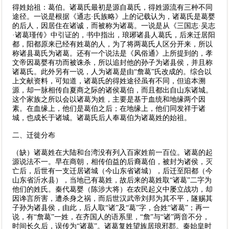
得姓始祖：葛伯。诸葛氏最初是源自葛氏，得姓源流有三种不同
途径。一说是根据《通志·氏族略》上的记载认为，诸葛氏是葛婴
的后人，因居住在诸诚，而被称为诸葛。一说是从《三国志·吴志
·诸葛瑾传》中引证的，书中指出，琅琊诸县人葛氏，后来迁居阳
都，阳都原来已经有姓葛的人，为了将两葛氏人区分开来，所以
称诸县葛氏为诸葛。还有一个说法是《风俗通》上所提到的，孝
文帝因葛婴有功而被诛杀，所以追封他的孙子为诸县侯，并且称
诸葛氏。此外另有一说，人为诸葛是由“詹葛”氏改成的。综合以
上文献资料，可知道，诸葛氏的得姓途径虽有不同，但追本溯
源，却一脉相传自夏商之际的诸侯葛伯，而且都出自山东诸城。
这个家族之所以会以诸葛为姓，主要是基于血统和地缘两个因
素。在血缘上，他们是葛伯之后；在地缘上，他们同发祥于诸
城，也成长于诸城。诸葛氏后人奉葛伯为诸葛姓的始祖。
二、迁徙分布
（缺）诸葛姓在大陆和台湾没有列入百家姓前一百位。诸葛的起
源说法不一。早在商朝，相传伯益的后裔葛伯，被封为诸侯，灭
亡后，后世有一支迁居诸城（今山东省诸城），后迁至阳都（今
山东省沂水县），当地已有葛姓，故后来的葛姓取“诸葛”二字为
他们的姓氏。秦代葛婴（陈涉大将）在农民起义中屡立战功，却
因谗言所害，遭杀身之祸，而后世汉武帝刘邦为其不平，隧赐其
子孙为诸县侯，由此，后人取“诸”及“葛”字，合姓“诸葛”；再一
说，有“詹葛”一姓，在齐国人的语系里，“詹”与“诸”两音不分，
时间长久后，误传为“诸葛”。诸葛复姓望族居琅邪郡。秦始皇时