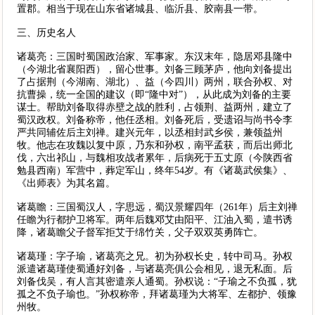
置郡。相当于现在山东省诸城县、临沂县、胶南县一带。
三、历史名人
诸葛亮：三国时蜀国政治家、军事家。东汉末年，隐居邓县隆中
（今湖北省襄阳西），留心世事。刘备三顾茅庐，他向刘备提出
了占据荆（今湖南、湖北）、益（今四川）两州，联合孙权、对
抗曹操，统一全国的建议（即“隆中对”），从此成为刘备的主要
谋士。帮助刘备取得赤壁之战的胜利，占领荆、益两州，建立了
蜀汉政权。刘备称帝，他任丞相。刘备死后，受遗诏与尚书令李
严共同辅佐后主刘禅。建兴元年，以丞相封武乡侯，兼领益州
牧。他志在攻魏以复中原，乃东和孙权，南平孟获，而后出师北
伐，六出祁山，与魏相攻战者累年，后病死于五丈原（今陕西省
勉县西南）军营中，葬定军山，终年54岁。有《诸葛武侯集》、
《出师表》为其名篇。
诸葛瞻：三国蜀汉人，字思远，蜀汉景耀四年（261年）后主刘禅
任瞻为行都护卫将军。两年后魏邓艾由阳平、江油入蜀，遣书诱
降，诸葛瞻父子督军拒艾于绵竹关，父子双双英勇阵亡。
诸葛瑾：字子瑜，诸葛亮之兄。初为孙权长史，转中司马。孙权
派遣诸葛瑾使蜀通好刘备，与诸葛亮俱公会相见，退无私面。后
刘备伐吴，有人言其密遣亲人通蜀。孙权说：“子瑜之不负孤，犹
孤之不负子瑜也。”孙权称帝，拜诸葛瑾为大将军、左都护、领豫
州牧。