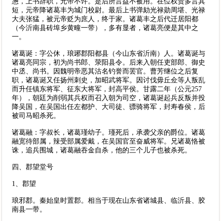
懑，上书辞职，元帝不许。是后所言益不被用。在位权贵多言其
短，元帝降诸葛丰为城门校尉。最后上书弹劾光禄勋周堪、光禄
大夫张猛，被元帝贬为庶人，终于家。诸葛丰之后代迁居阳都
（今沂南县砖埠乡黄疃一带），多有显者，诸葛亮便是其中之
一。
诸葛诞：字公休，琅琊郡阳都县（今山东省沂南）人。诸葛诞与
诸葛亮同宗，初为尚书郎、荥阳县令。后来入朝任吏部郎、御史
中丞、尚书。因魏明帝恶其沽名钓誉而罢官。曹芳继位之后复
职，诸葛诞又任扬州刺史，加昭武将军。因讨伐毋丘佥等人叛乱
而升任镇东将军、征东大将军，封高平侯。甘露二年（公元257
年），朝廷为削弱其兵权而召入朝为司空，诸葛诞起兵反叛并投
降吴国，在吴国出任左都护、大司徒、骠骑将军，封寿春侯，后
被司马昭杀死。
诸葛融：字叔长，诸葛瑾幼子。瑾死后，承袭父亲的爵位。诸葛
融宽待部属，辣受部属爱戴，在吴国官至奋威将军。兄诸葛恪被
诛，追兵围城，诸葛融吞金自杀，他的三个儿子也被杀死。
四、郡望堂号
1、郡望
琅邪郡。秦始皇时置郡。相当于现在山东省诸城县、临沂县、胶
南县一带。