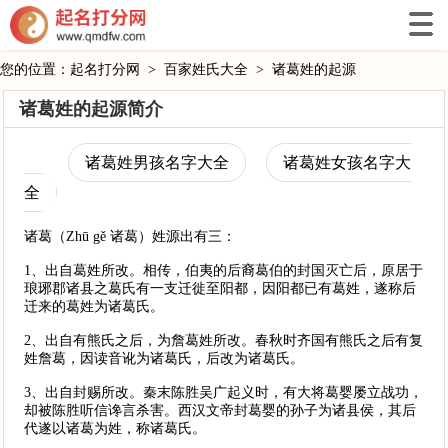
您的位置：
起名打分网
>
百家姓氏大全
>
诸葛姓的起源
诸葛姓的起源简介
诸葛姓男孩名字大全
诸葛姓女孩名字大
全
诸葛（Zhū gě 诸葛）姓源出有三：
1、出自葛姓所改。相传，伯夷的后裔葛伯的封国灭亡后，原居于
琅琊郡诸县之葛氏有一支迁徙至阳都，因阳都已有葛姓，遂称后
迁来的葛姓为诸葛氏。
2、出自有熊氏之后，为詹葛姓所改。春秋时齐国有熊氏之后有复
姓詹葛，因读音讹为诸葛氏，后改为诸葛氏。
3、出自封赐所改。秦末陈胜吴广起义时，有大将葛婴屡立战功，
却被陈胜听信谗言杀害。西汉文帝封葛婴的孙子为诸县侯，其后
代遂以诸葛为姓，称诸葛氏。