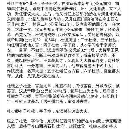
杜延年有6个儿子：长子杜缓，在汉宣帝本始年间(公元前73—前
50年)任校尉，跟随中郎将赵充国击匈奴，出生入死血战，立下大
功，升任谏议大夫。之后，他又出任上谷郡(治所在今河北怀来县
东南)都尉，北征防御匈奴有功，又升任雁门郡(治所在今山西右
玉县南)太守。甘露二年(公元前52年)，汉宣帝召他回长安，任太
常，封建平侯。汉元帝初元年间 (公元前48—前44年)后，经济衰
退，西羌反叛，杜缓捐资数百万钱支援军队，受到朝野称赞。汉
成帝时期(公元前32—前8年)，杜缓病逝；二子杜继、三子杜他，
均任朝官或地方官；四子杜钦，字子夏，以才学闻名于京师长
安，一目盲，不做官。汉成帝即位(公元前32年)后，大将军王凤
聘他为武库令，不断上书劝成帝勤政治国，成帝接受劝告。不
久，他以眼疾辞官。王凤慕其才，又聘其为大将军府吏，对杜钦
言听计从，十分尊重。王凤去世后，他辞官漫游天下名山大川，
作赋授徒，名声大振；五子杜绪任地方官，六子杜熊，官至郡太
守。从此，又形成六家杜姓人。
杜缓之子杜业，官至太常，刚直不阿，痛恨宦官、外戚专权，被
罢官。汉成帝即位(公元前32年)后，复拜杜业为太常，后病逝；
杜熊之子少卿，官至荆州(治所在今湖南常德市)刺史，任职数十
年，杜姓人遂慕名迁居荆州郡所，东汉时去世。
杜少卿有子杜穰，字子饶，东汉时任谏议大夫。
穰之子杜敦，字仲信，东汉时任西河郡(治所在今内蒙古伊克昭盟
东境，后移于今山西离石县)太守，政绩优异，杜姓人就有移人