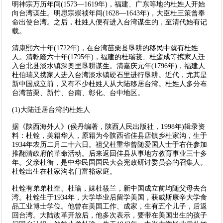
明神宗万历年间(1573—1619年)，福建、广东等地的杜姓人开始
向台湾谋生。明思宗崇祯年间(1628—1643年)，大臣杜三策曾奉
命出使台湾。之后，杜姓人便有进入台湾谋生的，至清代始有记
载。
清康熙六十年(1722年)，在台湾苗栗县垦耕的移民中就有杜姓
人。清乾隆六十年(1795年)，福建的杜瑞莪、杜鸾成等携家人迁
入台北县淡水镇深奥里垦耕谋生。清嘉庆元年(1796年)，福建人
杜伯瑞又携家人进入台湾淡水镇硬石里进行垦耕。近代，尤其是
新中国成立前，又有不少杜姓人从大陆移居台湾。杜姓人多分布
台湾苗栗、新竹、台南、彰化、台中地区。
(1)大陆迁居台湾的杜姓人
据《陕西海外人》(侯丹编著，陕西人民出版社，1998年)辑录资
料：杜铨，美籍华人，原籍为今陕西省佳县店镇乡杜家沟，生于
1934年农历二月二十六日。祖父杜重华曾随爱国人士于右任参加
推翻清政府的革命活动。后来返回佳县从事地方教育事业三十多
年。父亲杜衡，是中华民国国民大会宪政研讨委员会的召集人。
杜铨出生在杜家沟名门富裕家庭。
杜铨有弟弟杜奎、杜瑜，妹杜筱兰，新中国成立前均随父母去台
湾。杜铨生于1934年，大学毕业后留学美国，获威斯康辛大学食
品工业博士学位。他曾在美国工作、成家，生有五个儿子，后返
回台湾。大陆改革开放后，他多次表示，要带在美国出生的孩子