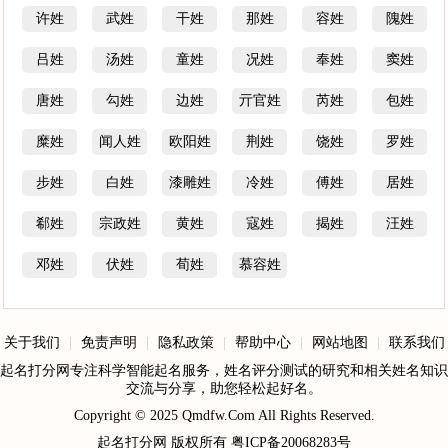
许姓
武姓
干姓
那姓
容姓
隗姓
吕姓
汤姓
童姓
况姓
奉姓
窦姓
唐姓
勾姓
边姓
亓官姓
芮姓
包姓
糜姓
闻人姓
欧阳姓
荆姓
饶姓
罗姓
步姓
白姓
漆雕姓
冷姓
傅姓
居姓
郗姓
宗政姓
黄姓
寇姓
揭姓
汪姓
邓姓
伏姓
荀姓
慕容姓
关于我们
|
免责声明
|
隐私政策
|
帮助中心
|
网站地图
|
联系我们
起名打分网专注科学智能起名服务，姓名评分测试的研究和相关姓名知识
交流与分享，助您轻松起好名。
Copyright © 2025
Qmdfw.Com
All Rights Reserved.
起名打分网
版权所有
粤ICP备20068283号