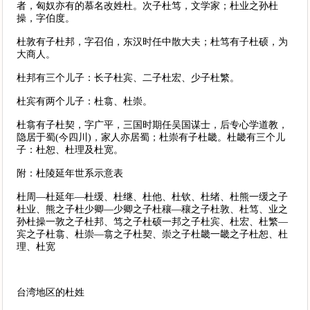
者，匈奴亦有的慕名改姓杜。次子杜笃，文学家；杜业之孙杜
操，字伯度。
杜敦有子杜邦，字召伯，东汉时任中散大夫；杜笃有子杜硕，为
大商人。
杜邦有三个儿子：长子杜宾、二子杜宏、少子杜繁。
杜宾有两个儿子：杜翕、杜崇。
杜翕有子杜契，字广平，三国时期任吴国谋士，后专心学道教，
隐居于蜀(今四川)，家人亦居蜀；杜崇有子杜畿。杜畿有三个儿
子：杜恕、杜理及杜宽。
附：杜陵延年世系示意表
杜周—杜延年—杜缓、杜继、杜他、杜钦、杜绪、杜熊一缓之子
杜业、熊之子杜少卿—少卿之子杜穰—穰之子杜敦、杜笃、业之
孙杜操一敦之子杜邦、笃之子杜硕一邦之子杜宾、杜宏、杜繁—
宾之子杜翕、杜崇—翕之子杜契、崇之子杜畿一畿之子杜恕、杜
理、杜宽
台湾地区的杜姓