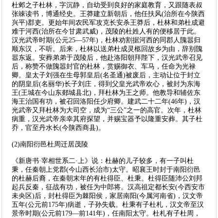
杜邺之子杜林，字沉静，自幼受到良好的家庭教育，又跟随表叔
张竦读书，博通经史。王莽建立新朝后，他任扶风(治所在今陕西
兴平)郡吏。更始年间农民军攻克长安杀王莽后，杜林和弟杜成避
难于河西(治所在今甘肃武威)，茂陵的杜姓人有的便移居于此。
汉光武帝时期(公元25—57年)，杜林劝割据河西的同郡人隗嚣归
顺东汉，不听。后来，杜林以送弟杜成灵柩回故乡为由，辞别隗
嚣东返。安葬弟弟于茂陵后，他赴洛阳朝拜陛下，汉光武帝召见
后，称赞不做隗嚣封官的杜林，赏赐御衣、车马，任命为光禄
卿。皇太子刘强在生母郭皇后(名圣通)被废后，主动让位于封立
的阴皇后(名丽华)长子刘庄，得到父皇光武帝欢心，被封为东海
王(王城在今山东郯城县北)，拜杜林为王之师。他教导和辅佐东
海王治国有功，被召回洛阳任少府卿。建武二十二年(46年)，汉
光武帝又拜杜林为大司空，成为“三公”之一的高官。次年，杜林
病重，汉光武帝亲幸其府探望，并赐宝器予以隆重安葬。其子杜
乔，官至丹水长(今陕西商县)。
(2)南阳衍邑杜周迁居茂陵
《新唐书·宰相世系二·上》说：杜赫的儿子较多，有一子叫杜
秉，任秦朝上党郡(今山西长治市)太守。昭襄王时封于南阳衍邑
的杜赫后裔，在秦朝末年的有杜得臣、杜秉。杜得臣随沛公刘邦
起兵反秦，征战有功，被任为中郎将。汉高祖定都长安(今西安市
未央区)后，封杜得臣为棘阳侯，家居南阳(今属河南省)，汉文帝
五年(公元前175年)病逝，子孙失载。杜秉有子杜札，汉文帝至汉
景帝时期(公元前179—前141年)，任南阳太守。杜札有子杜周，