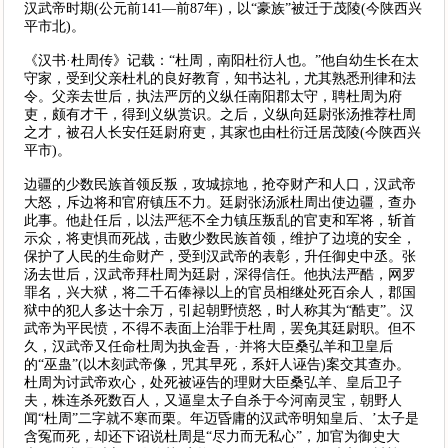
汉武帝时期(公元前141—前87年)，以“豪族”被迁于茂陵(今陕西兴
平市北)。
《汉书·杜周传》记载：“杜周，南阳杜衍人也。”他自幼生长在太
守家，受到父亲杜札的良好教育，知书达礼，尤其熟悉刑律和法
令。父亲去世后，执法严厉的义纵任南阳郡太守，聘杜周为府
吏，颇有才干，得到义纵赏识。之后，义纵向廷尉张汤推荐杜周
之才，被召人长安任廷尉府吏，其家也由杜衍迁居茂陵(今陕西兴
平市)。
边疆的少数民族首领反叛，攻城掠地，抢夺财产和人口，汉武帝
大怒，斥边将和官府镇压不力。廷尉张汤派杜周出使边疆，查办
此事。他赴任后，以法严惩不全力镇压叛乱的官吏和军将，斩首
示众，将吏惧而死战，击败少数民族首领，维护了边境的安全，
保护了人民的生命财产，受到汉武帝的表彰，升任御史中丞。张
汤去世后，汉武帝拜杜周为廷尉，深得信任。他执法严酷，网罗
罪名，兴大狱，将二千石俸禄以上的官员相继处死百余人，郡国
狱中的犯人多达十余万，引起朝野愤怒，时人称其为“酷吏”。汉
武帝为平民愤，不得不表面上治罪于杜周，罢免其廷尉职。但不
久，汉武帝又任命杜周为执金吾，·并将大臣桑弘羊和卫皇后
的“巫蛊”(以木刻武帝像，咒其早死，系奸人诬告)案交其查办。
杜周为讨武帝欢心，处死被诬告的理财大臣桑弘羊、皇后卫子
夫，株连杀死数百人，又逼皇太子自杀于今河南灵宝，朝野人
闻“杜周”二字就不寒而栗。年迈昏庸的汉武帝明知皇后、’太子是
含冤而死，却还下诏说杜周是“尽力而无私心”，加官为御史大