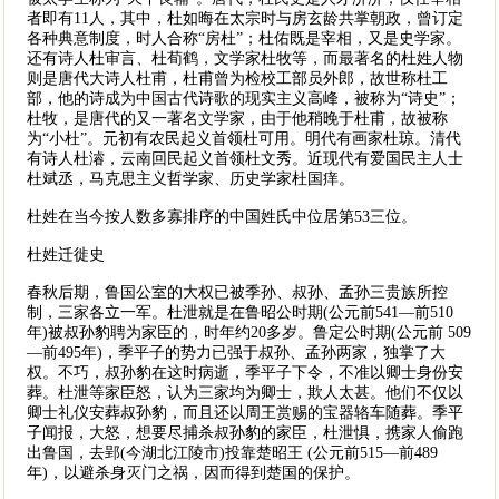
者即有11人，其中，杜如晦在太宗时与房玄龄共掌朝政，曾订定
各种典意制度，时人合称“房杜”；杜佑既是宰相，又是史学家。
还有诗人杜审言、杜荀鹤，文学家杜牧等，而最著名的杜姓人物
则是唐代大诗人杜甫，杜甫曾为检校工部员外郎，故世称杜工
部，他的诗成为中国古代诗歌的现实主义高峰，被称为“诗史”；
杜牧，是唐代的又一著名文学家，由于他稍晚于杜甫，故被称
为“小杜”。元初有农民起义首领杜可用。明代有画家杜琼。清代
有诗人杜濬，云南回民起义首领杜文秀。近现代有爱国民主人士
杜斌丞，马克思主义哲学家、历史学家杜国痒。
杜姓在当今按人数多寡排序的中国姓氏中位居第53三位。
杜姓迁徙史
春秋后期，鲁国公室的大权已被季孙、叔孙、孟孙三贵族所控
制，三家各立一军。杜泄就是在鲁昭公时期(公元前541—前510
年)被叔孙豹聘为家臣的，时年约20多岁。鲁定公时期(公元前 509
—前495年)，季平子的势力已强于叔孙、孟孙两家，独掌了大
权。不巧，叔孙豹在这时病逝，季平子下令，不准以卿士身份安
葬。杜泄等家臣怒，认为三家均为卿士，欺人太甚。他们不仅以
卿士礼仪安葬叔孙豹，而且还以周王赏赐的宝器辂车随葬。季平
子闻报，大怒，想要尽捕杀叔孙豹的家臣，杜泄惧，携家人偷跑
出鲁国，去郢(今湖北江陵市)投靠楚昭王 (公元前515—前489
年)，以避杀身灭门之祸，因而得到楚国的保护。