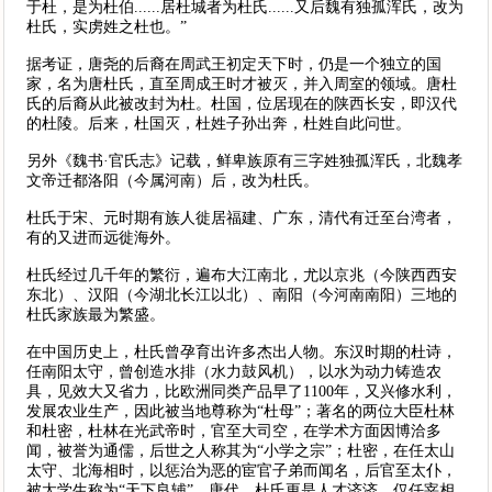
于杜，是为杜伯......居杜城者为杜氏......又后魏有独孤浑氏，改为
杜氏，实虏姓之杜也。”
据考证，唐尧的后裔在周武王初定天下时，仍是一个独立的国
家，名为唐杜氏，直至周成王时才被灭，并入周室的领域。唐杜
氏的后裔从此被改封为杜。杜国，位居现在的陕西长安，即汉代
的杜陵。后来，杜国灭，杜姓子孙出奔，杜姓自此问世。
另外《魏书·官氏志》记载，鲜卑族原有三字姓独孤浑氏，北魏孝
文帝迁都洛阳（今属河南）后，改为杜氏。
杜氏于宋、元时期有族人徙居福建、广东，清代有迁至台湾者，
有的又进而远徙海外。
杜氏经过几千年的繁衍，遍布大江南北，尤以京兆（今陕西西安
东北）、汉阳（今湖北长江以北）、南阳（今河南南阳）三地的
杜氏家族最为繁盛。
在中国历史上，杜氏曾孕育出许多杰出人物。东汉时期的杜诗，
任南阳太守，曾创造水排（水力鼓风机），以水为动力铸造农
具，见效大又省力，比欧洲同类产品早了1100年，又兴修水利，
发展农业生产，因此被当地尊称为“杜母”；著名的两位大臣杜林
和杜密，杜林在光武帝时，官至大司空，在学术方面因博洽多
闻，被誉为通儒，后世之人称其为“小学之宗”；杜密，在任太山
太守、北海相时，以惩治为恶的宦官子弟而闻名，后官至太仆，
被太学生称为“天下良辅”。唐代，杜氏更是人才济济，仅任宰相