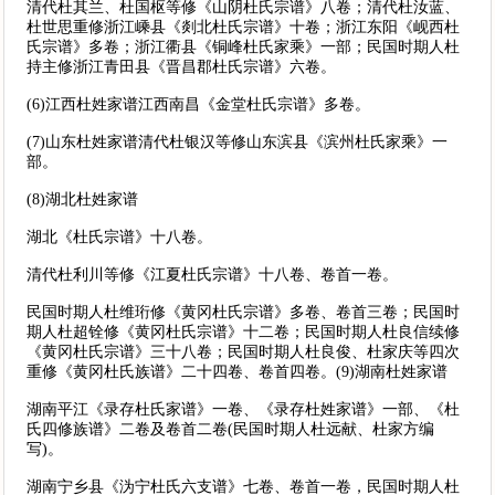
清代杜其兰、杜国枢等修《山阴杜氏宗谱》八卷；清代杜汝蓝、
杜世思重修浙江嵊县《剡北杜氏宗谱》十卷；浙江东阳《岘西杜
氏宗谱》多卷；浙江衢县《铜峰杜氏家乘》一部；民国时期人杜
持主修浙江青田县《晋昌郡杜氏宗谱》六卷。
(6)江西杜姓家谱江西南昌《金堂杜氏宗谱》多卷。
(7)山东杜姓家谱清代杜银汉等修山东滨县《滨州杜氏家乘》一
部。
(8)湖北杜姓家谱
湖北《杜氏宗谱》十八卷。
清代杜利川等修《江夏杜氏宗谱》十八卷、卷首一卷。
民国时期人杜维珩修《黄冈杜氏宗谱》多卷、卷首三卷；民国时
期人杜超铨修《黄冈杜氏宗谱》十二卷；民国时期人杜良信续修
《黄冈杜氏宗谱》三十八卷；民国时期人杜良俊、杜家庆等四次
重修《黄冈杜氏族谱》二十四卷、卷首四卷。(9)湖南杜姓家谱
湖南平江《录存杜氏家谱》一卷、《录存杜姓家谱》一部、《杜
氏四修族谱》二卷及卷首二卷(民国时期人杜远献、杜家方编
写)。
湖南宁乡县《沩宁杜氏六支谱》七卷、卷首一卷，民国时期人杜