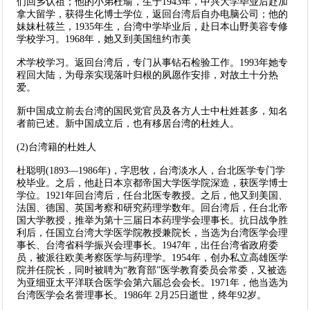
们回乡认祖；他的小弟杜瑜，生于1943年，中兴大学毕业后赴加
拿大留学，获得生化博士学位，返回台湾后自办电脑公司；他的
妹妹杜筱兰，1935年生，台湾中学毕业后，赴日本山野美容专修
学校学习。1968年，她又到美国纽约市美
术学校学习。返回台湾后，专门从事钻石检验工作。1993年她专
程回大陆，为母亲实现落叶归根的夙愿作安排，对故土十分热
爱。
新中国成立前去台湾的国民党官员及各方人士中杜姓甚多，知名
者前已述。新中国成立后，也有移居台湾的杜姓人。
(2)台湾籍的杜姓人
杜聪明(1893—1986年)，字思牧，台湾淡水人，台北医学专门学
校毕业。之后，他赴日本京都帝国大学医学院深造，获医学博士
学位。1921年回台湾后，任台北医专教授。之后，他又到美国、
法国、德国、英国考察和研究药理学数年。回台湾后，任台北帝
国大学教授，推举为第十三届日本药理学会理事长。抗日战争胜
利后，任国立台湾大学医学院教授兼院长，当选为台湾医学会理
事长、台湾省科学振兴会理事长。1947年，出任台湾省政府委
员，被派往欧美考察医学与药理学。1954年，创办私立高雄医学
院并任院长，同时被聘为“教育部”医学教育委员会常委，又被选
为亚细亚太平洋联合医学会第六届总会会长。1971年，他当选为
台湾医学会名誉理事长。1986年 2月25日逝世，终年92岁。