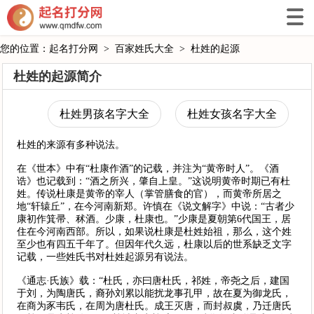
您的位置：
起名打分网
>
百家姓氏大全
>
杜姓的起源
杜姓的起源简介
杜姓男孩名字大全
杜姓女孩名字大全
杜姓的来源有多种说法。
在《世本》中有“杜康作酒”的记载，并注为“黄帝时人”。《酒
诰》也记载到：“酒之所兴，肇自上皇。”这说明黄帝时期已有杜
姓。传说杜康是黄帝的宰人（掌管膳食的官），而黄帝所居之
地“轩辕丘”，在今河南新郑。许慎在《说文解字》中说：“古者少
康初作箕帚、秫酒。少康，杜康也。”少康是夏朝第6代国王，居
住在今河南西部。所以，如果说杜康是杜姓始祖，那么，这个姓
至少也有四五千年了。但因年代久远，杜康以后的世系缺乏文字
记载，一些姓氏书对杜姓起源另有说法。
《通志·氏族》载：“杜氏，亦曰唐杜氏，祁姓，帝尧之后，建国
于刘，为陶唐氏，裔孙刘累以能扰龙事孔甲，故在夏为御龙氏，
在商为豕韦氏，在周为唐杜氏。成王灭唐，而封叔虞，乃迁唐氏