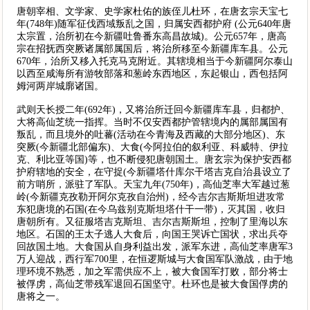
唐朝宰相、文学家、史学家杜佑的族侄儿杜环，在唐玄宗天宝七
年(748年)随军征伐西域叛乱之国，归属安西都护府 (公元640年唐
太宗置，治所初在今新疆吐鲁番东高昌故城)。公元657年，唐高
宗在招抚西突厥诸属部属国后，将治所移至今新疆库车县。公元
670年，治所又移入托克马克附近。其辖境相当于今新疆阿尔泰山
以西至咸海所有游牧部落和葱岭东西地区，东起银山，西包括阿
姆河两岸城廓诸国。
武则天长授二年(692年)，又将治所迁回今新疆库车县，归都护、
大将高仙芝统一指挥。当时不仅安西都护管辖境内的属部属国有
叛乱，而且境外的吐蕃(活动在今青海及西藏的大部分地区)、东
突厥(今新疆北部偏东)、大食(今阿拉伯的叙利亚、科威特、伊拉
克、利比亚等国)等，也不断侵犯唐朝国土。唐玄宗为保护安西都
护府辖地的安全，在守捉(今新疆塔什库尔干塔吉克自治县设立了
前方哨所，派驻了军队。天宝九年(750年)，高仙芝率大军越过葱
岭(今新疆克孜勒开阿尔克孜自治州)，经今吉尔吉斯斯坦进攻常
东犯唐境的石国(在今乌兹别克斯坦塔什干一带)，灭其国，收归
唐朝所有。又征服塔吉克斯坦、吉尔吉斯斯坦，控制了里海以东
地区。石国的王太子逃人大食后，向国王哭诉亡国状，求出兵夺
回故国土地。大食国从自身利益出发，派军东进，高仙芝率唐军3
万人迎战，西行军700里，在恒逻斯城与大食国军队激战，由于地
理环境不熟悉，加之军需供应不上，被大食国军打败，部分将士
被俘虏，高仙芝带残军退回石国坚守。杜环也是被大食国俘虏的
唐将之一。