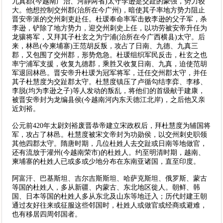
九真郡(今越南广治、河静两省)太守李逊是交趾的豪强，势力较
大。他想控制交州郡(治所在今广州)，暗使其子率地方势力阻止
晋安帝派的交州刺吏赴任。杜瑗奉命率军击败李逊的父子军，杀
李逊，铲除了地方势力，迎交州刺史上任，以功劳被安帝升任为
龙骧将军，又拜其子杜玄之为宁浦(治所在今广西横县)太守。后
来，林邑(今柬埔寨)王范胡反叛，攻占了日南、九德、九真三
郡，又包围了交州郡，形势危急。杜瑗组织军民反击，杜玄之也
率宁浦军支援，收复九德郡，乘胜又收复日南、九真，迫使范胡
军退回林邑。晋安帝升杜瑗为冠军将军，迁任交州郡太守，并任
其子杜慧度为交趾郡太守。杜慧度镇压了卢循勾结李弈、李移、
李脱(均为李逊之子)等人发动的叛乱，将他们的首级献于建康，
被晋安帝封为龙编县侯(今越南河内东天德江北岸)，之后他又亲
近刘裕。
公元前420年太尉刘裕废晋恭帝建立宋政权后，拜杜慧度为辅国将
军，攻占了林邑。杜慧度被宋文帝封为功勋侯，以交州刺史职领
其他四郡太守。隋唐时期，几位杜姓人去交趾或日南等地做官，
还有流放于灌州(今越南荣市)的杜姓人。约至明清时期，越南、
柬埔寨的杜姓人已或多或少地分布在东南亚诸国，直至印度。
阿富汗、巴基斯坦、吉尔吉斯斯坦、哈萨克斯坦、俄罗斯、蒙古
等国的杜姓人，多从新疆、内蒙古、东北地区徙人。朝鲜、韩
国、日本等国的杜姓人多从东北及山东等地迁入；历代封建王朝
通过友好往来或征服这些邻国时，杜姓人或做官或经商或避难，
也有移居四周邻国者。