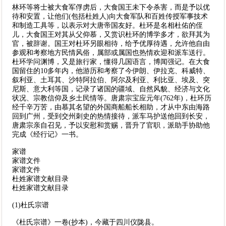
林环等将士被大食军俘虏后，大食国王未下令杀害，而是予以优
待和安置，让他们(包括杜姓人)向大食军队和百姓传授军事技术
和制造工具等，以表示对大唐帝国友好。杜环是名相杜佑的侄
儿，大食国王对其从父仰慕，又赏识杜环的博学多才，欲拜其为
官，被辞谢。国王对杜环另眼相待，给予优厚待遇，允许他自由
参观和考察地方民情风俗，属部或属国也热情欢迎和派车送行。
杜环学问渊博，又是旅行家，懂得几国语言，博闻强记。在大食
国留住的10多年内，他游历和考察了今伊朗、伊拉克、科威特、
叙利亚、土耳其、沙特阿拉伯、阿尔及利亚、利比亚、埃及、突
尼斯、意大利等国，记录了诸国的疆域、自然风貌、经济与文化
状况、宗教信仰及乡土民情等。唐肃宗宝应元年(762年)，杜环历
经千辛万苦，由慕其名望的外国商船船长相助，才从中东由海路
回到广州，受到交州刺史的热情接待，派车马护送他回到长安，
唐肃宗亲自召见，予以安慰和赏赐，晋升了官职，派助手协助他
完成《经行记》一书。
家谱
家谱文件
家谱文件
杜姓家谱文献目录
杜姓家谱文献目录
(1)杜氏宗谱
《杜氏宗谱》一卷(抄本)，今藏于四川仪陇县。