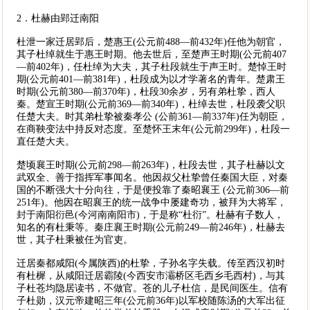
2．杜赫由郢迁南阳
杜泄一家迁居郢后，楚惠王(公元前488—前432年)任他为朝官，
其子杜绰就生于惠王时期。他去世后，至楚声王时期(公元前407
—前402年)，任杜绰为大夫，其子杜段就生于声王时。楚悼王时
期(公元前401—前381年)，杜段成为以才学著名的青年。楚肃王
时期(公元前380—前370年)，杜段30余岁，另有弟杜挚，西人
秦。楚宣王时期(公元前369—前340年)，杜绰去世，杜段袭父职
任楚大夫。时其弟杜挚被秦孝公 (公前361—前337年)任为朝臣，
在商鞅变法中持反对态度。至楚怀王末年(公元前299年)，杜段一
直任楚大夫。
楚顷襄王时期(公元前298—前263年)，杜段去世，其子杜赫以文
武双全、善于指挥军事闻名。他因叔父杜挚曾任秦国大臣，对秦
国的不断强大十分向往，于是便投靠了秦昭襄王 (公元前306—前
251年)。他因在昭襄王的统一战争中屡建奇功，被拜为大将军，
封于南阳衍邑(今河南南阳市)，于是称“杜衍”。杜赫有子数人，
知名的有杜秉等。秦庄襄王时期(公元前249—前246年)，杜赫去
世，其子杜秉被任为官吏。
迁居秦都咸阳(今属陕西)的杜挚，子孙名字失载。传至西汉初时
有杜樨，从咸阳迁居霸陵(今西安市灞桥区毛西乡毛西村)，与其
子杜苍均隐居读书，不做官。苍的儿子杜信，是民间医生。信有
子杜勋，汉元帝建昭三年(公元前36年)以军校随陈汤的大军出征