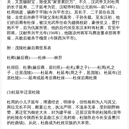
夫，又赏赐财宝，致使其“家资累巨万”。不久，汉武帝又封杜周
的长子延寿、二子延考为官。汉昭帝时期(公元前86—前74年)，
杜周病逝，赐葬于平陵(今兴平市北)。其长子、二子居住在茂
陵，去世后亦葬于平陵父亲杜周墓旁，子孙失载。至东汉初，他
们的后裔有杜保，被汉光武帝任命为越骑校尉，豪侠仗义，爱打
抱不平，后为仇家所害。他的后代传至东汉末时有杜廪，官至中
郎将。汉献帝兴平元年(194年)，他随凉州将军马腾攻董卓部将李
催，兵败后被杀于槐里 (今陕西兴平市)。
附：茂陵杜赫后裔世系表
杜邺(赫后裔)——杜林——林乔
杜得臣、杜秉(赫后裔，居衍邑)—杜札(秉之子)——杜周(札之
子，迁居茂陵)——杜延寿、杜延考(周之子，居茂陵)、杜延年(迁
居杜陵)——延寿或延考后裔杜保——杜保后裔杜廪
(3)杜延年迁居杜陵
杜周的小儿子延年，博通经史，明律令，但性格和为人与其父、
两位兄长不同，断案公允，执法严明，不滥杀无辜，受到朝野称
赞，累迁官为御史大夫，封为建平侯，迁居汉宣帝的杜陵邑(宣帝
的杜陵在今陕西长安县曲江乡三兆村南，杜陵邑在今长安县樊川
的杜曲镇)。从此，杜曲成为杜姓宗族的大本营。