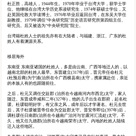
杜正胜，高雄人，1944年生。1970年毕业于台湾大学，获学士学
位。他继续在台湾大学历史系读研究生，1974年获硕士学位，又
赴英国伦敦大学读博士。1976年毕业后返回台湾，在东吴大学任
副教授。1979年调任“中央研究院”历史语言研究所第四组主任、
研究员。后又被选为“中央研究院”院士。
台湾籍杜姓人士的祖先亦有在大陆者，与福建、浙江、广东的杜
姓人有着渊源关系。
移居海外
东南亚 东南亚诸国的杜姓人，多是由云南、广西等地迁人的，以
越南北部的杜姓人最早。东晋建立(317年)后，晋元帝任命杜元
(杜预后裔)为宁浦(治所在今广西横县南)太守，携家属赴任，亲近
的本族人有的也跟随前往。
之后，杜元又调任交趾郡 (治所在今越南河内市西北)太守，家人
随迁。东晋成帝咸和二年(327年)，他的儿子出生在郡府，起名杜
瑗。杜瑗聪明好学，有父亲之风，成年后以才学著名。杜元去世
后，其子杜瑗被晋帝任命为交趾郡太守。晋安帝即位(397年)后，
调杜瑗任日南郡(治所在今越南广治河与甘露河汇流处)太守。不
久，他又任九德郡(治所在今越南荣市)太守。内地的杜姓人陆续
迁入这些地区。