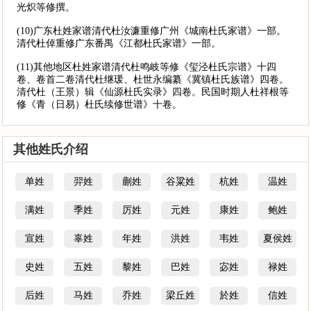
光炽等修撰。
(10)广东杜姓家谱清代杜汝濂重修广州《城南杜氏家谱》一部。
清代杜倬重修广东番禺《江都杜氏家谱》一部。
(11)其他地区杜姓家谱清代杜鸣岐等修《玺泾杜氏宗谱》十四
卷、卷首二卷清代杜继瑗、杜世永编纂《冀镇杜氏族谱》四卷。
清代杜（王景）辑《仙源杜氏实录》四卷。民国时期人杜祥根等
修《青（日易）杜氏续修世谱》十卷。
其他姓氏介绍
单姓
羿姓
蒯姓
谷粱姓
杭姓
温姓
满姓
季姓
厉姓
元姓
康姓
鲍姓
宣姓
辜姓
年姓
洪姓
韦姓
夏侯姓
史姓
五姓
黎姓
巴姓
宓姓
禄姓
后姓
马姓
乔姓
梁丘姓
於姓
信姓