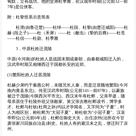
匈奴，立有战功。他的堂弟杜季雅，在汉成帝时期(公元前32—前
7年)是位侠客。
附：杜挚世系示意简表
杜泄(由鲁迁楚)——杜绰——杜段、杜挚(由楚迁咸阳)——杜
赫 (段之子)——杜（禾犀）——杜（敝虫）(挚的后裔)——杜苍
——杜信——杜勋、杜季雅
3．中原杜姓迁茂陵
中原(今河南)的杜姓人是战国末期或秦朝，由秦都咸阳迁入的，
汉武帝时期又相继西迁于国都长安的近郊。
(1)繁阳杜姓人迁居茂陵
杜赫少弟约于秦惠公时，未随兄长人秦，而是迁居魏地繁阳(今河
南内黄县东北)。传至汉武帝时期(公元前141—前87年)，以豪族
被迁于茂陵(今陕西兴平市北)。西汉末年有杜邺，父亲早逝，随
母亲居住于杜陵外祖父张敞家。舅父张吉教杜邺读书，博学多
才。杜邺与杜钦(杜周之孙)均以才学闻名，又字同为“子夏”，时
人为相区别，称杜邺为“大冠子夏”，称杜钦为“小冠子夏”。汉哀
帝即位(公元前6年)后，杜邺任御史大夫，出任凉州(治所在今甘
肃张家川回族自治县)刺史。杜姓人有的避汉末之乱，便迁到了凉
州。