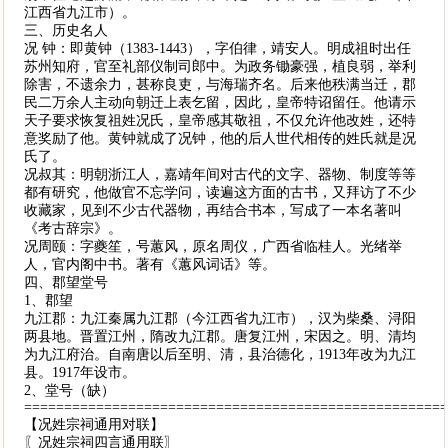
江西省九江市）。
三、历史名人
况 钟：即黄钟（1383-1443），字伯律，靖安人。明成祖时出任
苏州知府，官至礼部仪制司郎中。为政务锄豪强，植良弱，举利
除害，不遗余力，甚称良吏，与海瑞齐名。后来他秩满当迁，郡
民二万余人主动向朝迁上表乞留，因此，皇帝特诏留任。他请示
天子要求恢复祖姓况氏，皇帝感其敬祖，不仅允许他改姓，还特
意奖励了他。黄钟就成了况钟，他的后人世代相传的姓氏就是况
氏了。
况叔其：明朝浙江人，嘉靖年间对古代的文字、器物、制度等等
都有研究，他做官不忘学问，读遍这方面的古书，又拜访了不少
收藏家，见到不少古代器物，再结合书本，写成了一本名著叫
《考古辞宗》。
况周颐：字夔笙，号蕙风，原名周仪，广西省临桂人。光绪举
人，官内阁中书。著有《蕙风词话》等。
四、郡望堂号
1、郡望
九江郡：九江秦属九江郡（今江西省九江市），汉为柴桑、浔阳
两县地。晋置江州，隋改九江郡。唐复江州，宋因之。明、清均
为九江府治。自南唐以后至明、清，县治德化，1913年改为九江
县。1917年设市。
2、堂号（缺）
====================================================
【况姓宗祠通用对联】
〖况姓宗祠四言通用联〗