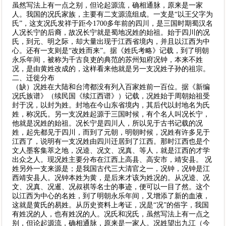
虽然写法上有一点之别，但论起源流，确相通脉，原来是一家
人。我国的况氏家族，主要有二支源流组成。一支是“以王父字为
氏”，这支况氏发祥于距今1700多年前的四川，是三国时期蜀汉名
人况长宁的后裔，故况长宁就是蜀地况姓的始祖。始于四川的况
氏，到元、明之际，却大量出现于江西省境内，并且以江西为中
心。还有一支则是“改姓而来”。据《姓氏考略》记载，到了明朝
永乐年间，被称为千古良吏的典范的苏州知府况钟，本来不姓
况，是由黄姓改成的，这样看来他就是另一支况姓子孙的祖宗。
二、迁徙分布
（缺）况姓在大陆和台湾都没有列入百家姓前一百位。据《新编
况氏族谱》（续民国《续江西谱》）记载，况姓始于周朝始祖受
封于况，以封为姓。封地在今山东省境内，其后代以封地名为氏
姓，称况氏。另一支况姓起源于三国时候，有个名人叫况长宁，
他就是况姓的始祖。况长宁是四川人，所以见于古书记载的况
姓，起先都见于四川，而到了元朝，明朝时候，况姓有许多见于
江西了，说明有一支况姓由四川迁居到了江西。那时江西也是个
文人墨客集萃之地，况逵、况文、况真、等人，就是江西的才学
出众之人。现况姓主要分布在江西上高县、高安市，靖安县。 况
姓另外一支来源是；是我国古代三大清官之一，况钟，况钟是江
西靖安县人。况钟本姓为黄，是后来才该为姓况的。从况逵、况
文、况真、况暹、况叔祺等名士的事迹，便可以一目了然。这个
以江西为中心的名姓，到了明朝永乐年间，又增添了新的血液，
这就是黄氏的易姓。从历史资料上考证，况是“况”的俗字，我国
有姓况的人，也有姓况的人。况氏和况氏，虽然写法上有一点之
别，但论起源流，确相通脉，原来是一家人。况姓望出九江（今