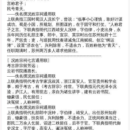
言称君子；
民号青天。
——佚名撰况姓宗祠通用联
上联典指三国时蜀汉人况长宁，曾说：“临事小心谨慎，靠好计谋
成功。蜀是小国，所规划、所图谋的，在于固守和打仗。”人称君
子之言。下联典指明代江西靖安人况钟，字伯律，小吏出身，永
乐年间历任礼部主事、郎中。宣宗、英宗时出任苏州知府十三
年，严惩贪；吏，与巡抚周忱奏请减免江南赋税。创立“纲运
簿”，设置“济农仓”。兴利除害，不遗余力，百姓称他为“青天”，
任职期满时，苏州两万多人请求他留任。
-----------------------------------------------------------------
〖况姓宗祠七言通用联〗
考古辞宗留芳远；
云岩书院播惠长。
——佚名撰况姓宗祠通用联
上联典指明代考古学家况叔其，浙江富安人。官至贵州检学佥
事，精于考古，有《考古辞宗》传世。下联典指元代光泽令况
逵，庐江人。有用世志，亲自为诸生讲学，建有云岩书院。
锄豪强，民乞留任；
决冤狱，人称神明。
——佚名撰况姓宗祠通用联
上联典指明代礼部郎中况钟，字伯律，靖安人。出任苏州知府
后，锄豪强，扶良弱，兴利除弊，不遗余力。正统间秩满当迁，
郡民二万余人乞留。诏进二秩留任，后卒于官。下联典指明代御
史况文，字厅奎，高安人。谳决冤狱，人称神明。