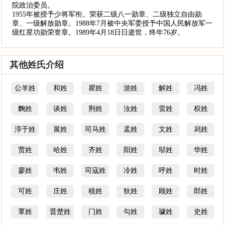
院政治委员。
1955年被授予少将军衔。荣获二级八一勋章、二级独立自由勋
章、一级解放勋章。1988年7月被中央军委授予中国人民解放军一
级红星功勋荣誉章。1989年4月18日日逝世，终年76岁。
其他姓氏介绍
公羊姓
和姓
瞿姓
游姓
解姓
冯姓
麴姓
谈姓
荆姓
汝姓
雷姓
权姓
淳于姓
展姓
司马姓
孟姓
文姓
舄姓
贾姓
哈姓
齐姓
阳姓
邬姓
华姓
廖姓
韦姓
司寇姓
冷姓
呼姓
时姓
可姓
庄姓
植姓
狄姓
顾姓
郎姓
覃姓
晋楚姓
门姓
勾姓
璩姓
史姓