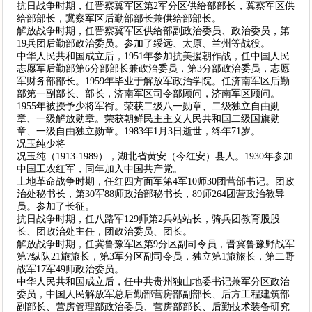
抗日战争时期，任晋察冀军区第2军分区供给部部长，冀察军区供
给部部长，冀察军区后勤部部长兼供给部部长。
解放战争时期，任晋察冀军区供给部副政治委员、政治委员，第
19兵团后勤部政治委员。参加了绥远、太原、兰州等战役。
中华人民共和国成立后，1951年参加抗美援朝作战，任中国人民
志愿军后勤部第6分部部长兼政治委员，第3分部政治委员，志愿
军财务部部长。1959年毕业于解放军政治学院。任济南军区后勤
部第一副部长、部长，济南军区司令部顾问，济南军区顾问。
1955年被授予少将军衔。荣获二级八一勋章、二级独立自由勋
章、一级解放勋章。荣获朝鲜民主主义人民共和国二级国旗勋
章、一级自由独立勋章。1983年1月3日逝世，终年71岁。
况玉纯少将
况玉纯（1913-1989），湖北省黄安（今红安）县人。1930年参加
中国工农红军，同年加入中国共产党。
土地革命战争时期，任红四方面军第4军10师30团营部书记。团政
治处秘书长，第30军88师政治部秘书长，89师264团营政治教导
员。参加了长征。
抗日战争时期，任八路军129师第2兵站站长，骑兵团教育股股
长、团政治处主任，团政治委员、团长。
解放战争时期，任冀鲁豫军区第9分区副司令员，晋冀鲁豫野战军
第7纵队21旅旅长，第3军分区副司令员，独立第1旅旅长，第二野
战军17军49师政治委员。
中华人民共和国成立后，任中共贵州独山地委书记兼军分区政治
委员，中国人民解放军总后勤部营房部副部长、后方工程建筑部
副部长、营房管理部政治委员、营房部部长、后勤技术装备研究