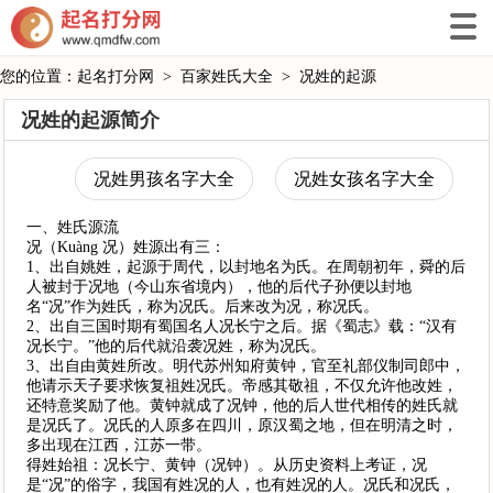
您的位置：
起名打分网
>
百家姓氏大全
>
况姓的起源
况姓的起源简介
况姓男孩名字大全
况姓女孩名字大全
一、姓氏源流
况（Kuàng 况）姓源出有三：
1、出自姚姓，起源于周代，以封地名为氏。在周朝初年，舜的后
人被封于况地（今山东省境内），他的后代子孙便以封地
名“况”作为姓氏，称为况氏。后来改为况，称况氏。
2、出自三国时期有蜀国名人况长宁之后。据《蜀志》载：“汉有
况长宁。”他的后代就沿袭况姓，称为况氏。
3、出自由黄姓所改。明代苏州知府黄钟，官至礼部仪制司郎中，
他请示天子要求恢复祖姓况氏。帝感其敬祖，不仅允许他改姓，
还特意奖励了他。黄钟就成了况钟，他的后人世代相传的姓氏就
是况氏了。况氏的人原多在四川，原汉蜀之地，但在明清之时，
多出现在江西，江苏一带。
得姓始祖：况长宁、黄钟（况钟）。从历史资料上考证，况
是“况”的俗字，我国有姓况的人，也有姓况的人。况氏和况氏，