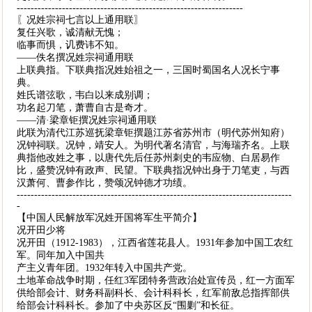
-----------------------------------------------------------------
〖况姓宗祠七言以上通用联〗
复任兴歌，诚清献无愧；
临事而惧，讥费讳不知。
——佚名撰况姓宗祠通用联
上联典指。下联典指况姓始祖之一，三国时蜀国名人况长宁事
典。
姓氏谱弦歌，韦白以来成别调；
功名起刀笔，萧曹自古是奇才。
——清·梁章钜撰况姓宗祠通用联
此联为清代江苏巡抚梁章钜撰题江苏省苏州市（明代苏州知府）
况钟祠联。况钟，靖安人。为明代著名清官，与海瑞齐名。上联
典指他改姓之事，以唐代先后任苏州刺史的韦应物、白居易作
比，盛赞况钟有政声、民望。下联典指况钟出身于刀笔吏，与西
汉萧何、曹参作比，赞颂况钟德才功绩。
-------------------------------------------------------------------------------
-
【中国人民解放军况姓开国将军生平简介】
况开田少将
况开田（1912-1983），江西省莲花县人。1931年参加中国工农红
军。同年加入中国共
产主义青年团。1932年转入中国共产党。
土地革命战争时期，任红3军团特务营政治处宣传员，红一方面军
供给部会计、财务科副科长、会计科科长，红军前敌总指挥部供
给部会计科科长。参加了中央苏区反“围剿”和长征。