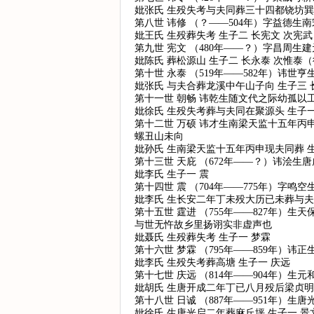
妣张氏 生殁失考与夫同葬三十四都铙坊巽
第八世 讳修 （？——504年）字益德
妣王氏 生殁葬失考 生子二 长宪文 次宪武
第九世 宪文 （480年——？）字昌周
妣陈氏 葬松源山 生子二 长永泰 次惟泰
第十世 永泰 （519年——582年）讳
妣张氏 与夫合葬龙溪中午山子向 生子三 
第十一世 朝畅 讳乾生随文代之际幼孤以
妣徐氏 生殁失考葬与夫同在聚源头 生子一
第十二世 万硕 讳才生南梁天监十五年
螺丑山未向
妣孙氏 生南梁天监十五年丙申现夫同葬 生
第十三世 天庇 （672年——？）讳浍
妣李氏 生子一 震
第十四世 震 （704年——775年）字
妣李氏 生长安二年丁未殁大历已未葬与夫同
第十五世 霆进 （755年——827年
与世无忤故乡里扬诩实非虚声也
妣聂氏 生殁葬失考 生子一 梦霖
第十六世 梦霖 （795年——859年）
妣李氏 生殁失考葬高塘 生子一 庆远
第十七世 庆远 （814年——904年）
妣胡氏 生唐开成二年丁已八月殁后梁贞明
第十八世 日诚 （887年——951年）
妣徐氏 生唐光启二年葬麻丘坪 生子一 景