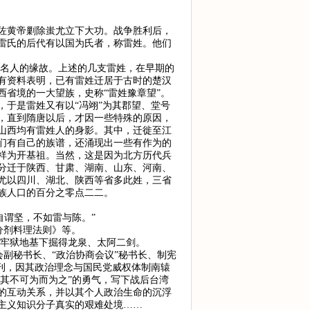
佐黄帝剿除蚩尤立下大功。战争胜利后，
雷氏的后代有以国为氏者，称雷姓。他们
乏名人的缘故。上述的几支雷姓，在早期的
有资料表明，已有雷姓迁居于古时的楚汉
省境的一大望族，史称“雷姓豫章望”。
于是雷姓又有以“冯翊”为其郡望、堂号
，直到隋唐以后，才因一些特殊的原因，
山西均有雷姓人的身影。其中，迁徙至江
们有自己的族谱，还涌现出一些有作为的
祥为开基祖。当然，这是因为北方历代兵
分迁于陕西、甘肃、湖南、山东、河南、
尤以四川、湖北、陕西等省多此姓，三省
族人口的百分之零点二二。
自谓坚，不如雷与陈。”
分剂料理法则》等。
于牢狱地基下掘得龙泉、太阿二剑。
会副秘书长、“政治协商会议”秘书长、制宪
刊，因其政治理念与国民党威权体制南辕
知其不可为而为之”的勇气，写下战后台湾
的互动关系，并以其个人政治生命的沉浮
主义知识分子真实的艰难处境……