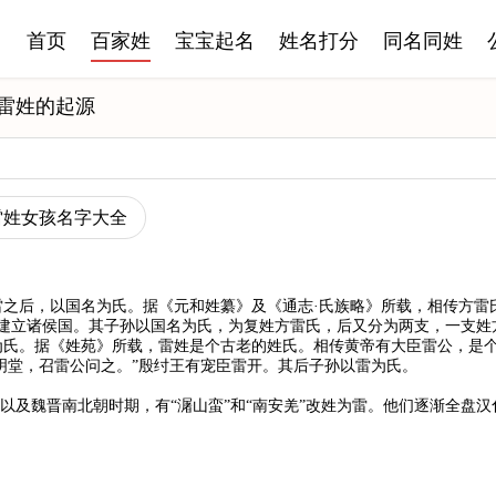
首页
百家姓
宝宝起名
姓名打分
同名同姓
雷姓的起源
雷姓女孩名字大全
雷之后，以国名为氏。据《元和姓纂》及《通志·氏族略》所载，相传方雷
建立诸侯国。其子孙以国名为氏，为复姓方雷氏，后又分为两支，一支姓
为氏。据《姓苑》所载，雷姓是个古老的姓氏。相传黄帝有大臣雷公，是
明堂，召雷公问之。”殷纣王有宠臣雷开。其后子孙以雷为氏。
以及魏晋南北朝时期，有“潳山蛮”和“南安羌”改姓为雷。他们逐渐全盘