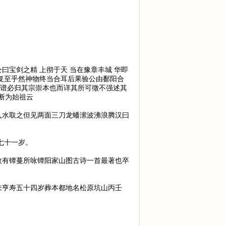
公曰宝剑之精 上彻于天 当在豫章丰城 华即
可复至乎然神物终当合耳后果验公由鄱阳合
作谱必归其宗崇本也而详其所可徵不强述其
断为始祖云
入水取之但见两面三刀龙蟠潆波沸浪腾汉曰
七十一岁。
故有镡蔓所咏镡阳家山图古诗一首最著也卒
乙未亨寿五十四岁葬本都地名松原坑山丙壬