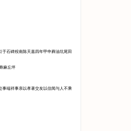
刻引于石碑殁南陈天嘉四年甲申葬油坑尾田
葬麻丘坪
厚处事端祥事亲以孝著交友以信闻与人不乘