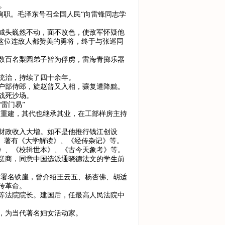
。
公殉职。毛泽东号召全国人民“向雷锋同志学
城头巍然不动，面不改色，使敌军怀疑他
这位连敌人都赞美的勇将，终于与张巡同
数百名梨园弟子皆为俘虏，雷海青掷乐器
统治，持续了四十余年。
户部侍郎，旋赵普又入相，骧复遭降黜。
战死沙场。
雷门易”
程的重建，其代也继承其业，在工部样房主持
财政收入大增。如不是他推行钱江创设
。著有《大学解读》、《经传杂记》等。
》、《校辑世本》、《古今天象考》等。
部蹉商，同意中国选派通晓德法文的学生前
会后署名铁崖，曾介绍王云五、杨杏佛、胡适
传革命。
等法院院长。建国后，任最高人民法院中
席，为当代著名妇女活动家。