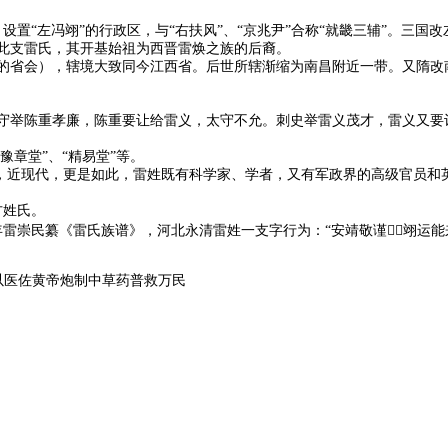
）设置“左冯翊”的行政区，与“右扶风”、“京兆尹”合称“就畿三辅”。三
此支雷氏，其开基始祖为西晋雷焕之族的后裔。
的省会），辖境大致同今江西省。后世所辖渐缩为南昌附近一带。又隋改
守举陈重孝廉，陈重要让给雷义，太守不允。刺史举雷义茂才，雷义又要
豫章堂”、“精易堂”等。
才，近现代，更是如此，雷姓既有科学家、学者，又有军政界的高级官员和
方姓氏。
雷崇民纂《雷氏族谱》，河北永清雷姓一支字行为：“安靖敬谨，翊运能
以医佐黄帝炮制中草药普救万民