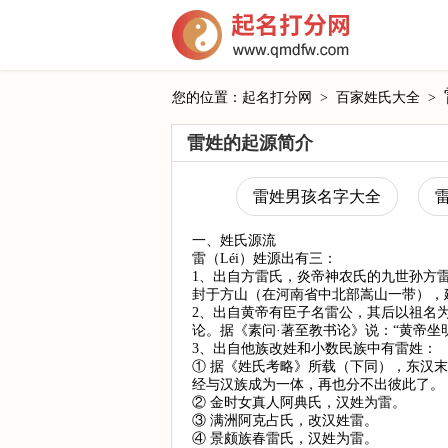
您的位置：
起名打分网
>
百家姓氏大全
>
雷姓的起源简介
雷姓男孩名字大全
一、姓氏源流
雷（Léi）姓源出有三：
1、出自方雷氏，炎帝神农氏的九世孙方
封于方山（在河南省中北部嵩山一带），
2、出自黄帝有臣子名雷公，其后以祖名
论。据《素问·著至教书论》说：“黄帝坐
3、出自他族改姓和小数民族中有雷姓：
① 据《姓氏考略》所载（下同），东汉末
经与汉族成为一体，再也分不出彼此了。
② 金时女真人阿典氏，汉姓为雷。
③ 满洲阿克占氏，改汉姓雷。
④ 景颇族春雷氏，汉姓为雷。