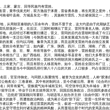
羌、土家、蒙古、回等民族均有雷姓。
名雷，黄帝伐蚩尤时，双方激战于涿鹿，雷奋勇杀敌，将生死置之度外，
河南省叶县南、方城县东北一带），其族称方雷氏，为古诸侯国之一，方
衍地，从周朝至秦朝的八百余年内，雷姓不显于史，这大约是由于此期缺
雷氏部落的一支，在后汉、三国时相继出了雷义、雷同等著名人物。此期
等地。此后经过不断地繁衍播迁，雷义、雷同的后代在晋朝时形成了今江西
后裔有一支迁往冯翊（今陕西省大荔），后来发展成为当地一大名门望族，
新的发展，但均以冯翊、豫章为其主源，而且这两支雷姓均各自独立发展
，雷姓分布更加广泛，如内蒙、广东、陕西、四川、江西、湖南、广西、
彝、侗、畲、壮、黎、布依等族中，在瑶族、畲族中，雷姓都是大姓，他
分布相当广泛，如广西临桂、灵川、湖南城步等县皆有，他们大多尊雷元
稳定的南方。明初洪武年间，雷姓作为明朝洪洞大槐树迁民姓氏之一，被
姓分布更为广泛，而且有部分人移居海外。如今，雷姓在全国分布广泛，
三。雷姓是当今中国姓氏排行第八十八位的大姓，人口较多，约占全国汉
时名臣，官至侍御史。与同郡人陈重情笃，被誉为交友的典范，人称“胶漆
《雷公炮炙论》三卷著称。其中有的制药法，至今仍被沿用。著有《论合药
星名）间常有紫气。雷焕观气知丰城有宝剑。司空张华任其为丰城令，果
人，早年留学日本，毕业于日本京就帝国大学。回国后投身政治，历任国民参政
员、“总统府”国策顾问等要职，与胡适等人创办并主持《自由中国》半月
最大的敌手，而遭致政治构陷，成为蒋介石的“阶下囚”。雷震一生怀有“
作者以第一手资料，透过雷震的风雨一生，叙述一代知识分子与民主政治
士从坚守理念到付诸实践的精神风貌，从而显现出那个时代的变局及自由