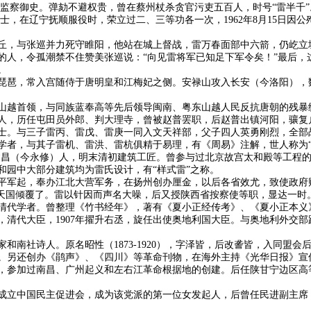
、监察御史。弹劾不避权贵，曾在蔡州杖杀贪官污吏五百人，时号“雷半千”
士，在辽宁抚顺服役时，荣立过二、三等功各一次，1962年8月15日因
丘，与张巡并力死守睢阳，他站在城上督战，雷万春面部中六箭，仍屹立
的人，令孤潮禁不住赞美张巡说：“向见雷将军已知足下军令矣！”最后，
。
琵琶，常入宫随侍于唐明皇和江梅妃之侧。安禄山攻入长安（今洛阳），
山越首领，与同族蓝奉高等先后领导闽南、粤东山越人民反抗唐朝的残暴
人，历任屯田员外郎、判大理寺，曾被赵普罢职，后赵普出镇河阳，骧复
士。与三子雷丙、雷戊、雷庚一同入文天祥部，父子四人英勇刚烈，全部
学者，与其子雷机、雷洪、雷杭俱精于易理，有《周易》注解，世人称为“
江西省建昌（今永修）人，明末清初建筑工匠。曾参与过北京故宫太和殿等工
和园中大部分建筑均为雷氏设计，有“样式雷”之称。
平军起，奉办江北大营军务，在扬州创办厘金，以后各省效尤，致使政府
平天国倾覆了。雷以针因而声名大噪，后又授陕西省按察使等职，显达一时
清代学者。曾整理《竹书经年》，著有《夏小正经传考》、《夏小正本义
，清代大臣，1907年擢升右丞，旋任出使奥地利国大臣。与奥地利外交
和南社诗人。原名昭性（1873-1920），字泽皆，后改詟皆，入同盟
。另还创办《鹃声》、《四川》等革命刊物，在海外主持《光华日报》宣
，参加过南昌、广州起义和左右江革命根据地的创建。后任陕甘宁边区高
发起成立中国民主促进会，成为该党派的第一位女发起人，后曾任民进副主