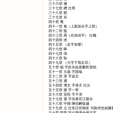
三十六世 偃
三十七世 纘 仕周
三十八世 贶
三十九世 谷
四十世 麾
四十一世 奄（上面加台字上部）
四十二世 瓿
四十三世 禹（右加佳字） 仕魏
四十四世 侠
四十五世 （走字加瞿）
四十六世 嗥
四十七世 俏
四十八世 轨
四十九世 （大字下焉右耳）
五十世 锯 字於乐始居鄱邑雷岗
五十一世 元嘉 字国瑞
五十二世 泄 字远文
五十三世 通
五十四世 博文 字潜天 仕汉
五十五世 捷 字一举
五十六世 安民 字子泽
五十七世 遇 字兆巷官江陵令
五十八世 中德 继伯嗣徙越
五十九世 义 仕东汉官御史 与陈仲交如
六十世 乾阳 字七德弟仓州太守