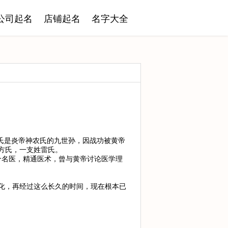
公司起名
店铺起名
名字大全
氏是炎帝神农氏的九世孙，因战功被黄帝
方氏，一支姓雷氏。
个名医，精通医术，曾与黄帝讨论医学理
汉化，再经过这么长久的时间，现在根本已