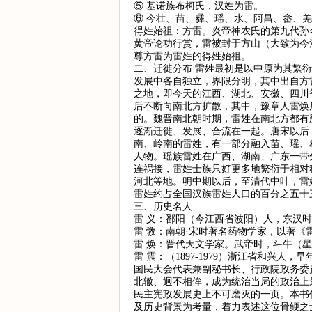
⑤ 基诺族布柯氏，汉姓为雷。
⑥ 今壮、苗、彝、瑶、水、阿昌、畲、
得姓始祖：方雷。炎帝神农氏的第九代孙
黄帝论功行赏，雷被封于方山（大致为今
尊方雷为雷姓的得姓始祖。
二、迁徙分布 雷姓最初是以中原为其繁
发展中各自独立，界限分明，其中出自方
之地，即今天的江西、湖北、安徽、四川
后不断向南北方扩散，其中，豫章人雷焕
的。魏晋南北朝时期，雷姓在南北方都有
逐渐迁徙、发展、合流在一起。唐宋以后
南、岭南的雷姓，有一部分融入苗、瑶、
人物。瑶族雷姓在广西、湖南、广东一带
连祸接，雷姓士族只好更多地繁衍于相对
河北等地。明中期以后，至清代中叶，雷
雷姓约占全国汉族雷姓人口的百分之五十
三、历史名人
雷 义：鄱阳（今江西省波阳）人，东汉
雷 敩：南朝·宋时著名药物学家，以著
雷 焕：晋代天文学家。武帝时，斗牛（
雷 震：（1897-1979）浙江省和兴
国民大会代表兼副秘书长、行政院政务委
北辙、迥不相侔，成为统治当局的政治上
民主宪政发展史上不可磨灭的一页。本书
及历史背景为考量，着力表述这位骨鲠之