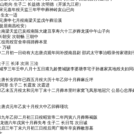
山乾向 生子二 长益德 次明德（开派九江府）
生南宋元嘉年殁天监三年甲申葬神岭亥山已向
 生女一适
生建元庚申七月殁南梁天监戊午葬沿溪
（徙居南昌松安）
世亨生南梁天监已亥殁南陈大建丑享寿六十三岁葬龙溪中午山子向
长朝安 次朝畅 三朝中
工役而殁官舍幸得蹄葬本里
 万硕
丙申二月初一日幼有大志唐贞观年间补授南昌尉 邵武太守事治暇录传家谱
子三 长泽 次润 三浍
生唐咸亨三年壬申八月十五日甫九龄赘城陂李婆塘李宅子孙遂家其地殁夫妇同
鸣空生唐长安四年已酉五月殁大历十年乙卯十月葬麻丘坪
形 生子二 长霆发 次霆进
）生天保乙未五月殁太和元年丁未十二月葬本里叶家窝飞凤形地冠穴 公居心忠
讳正生唐贞元年乙亥十月殁大中乙卯葬瑾坑
生元和九年乙卯二月初三日殁昭宣帝二年丙寅八月葬释褐阪
龙德六年戊寅十月葬失考 生子二 长日笃 次日诚
生唐光启三年丁未六月初三日殁后周广顺年辛亥葬敝形墓
文