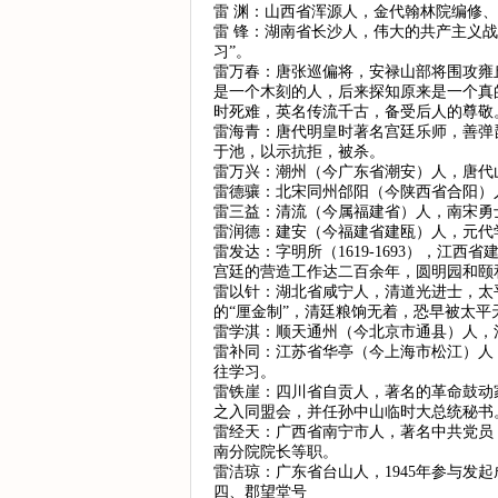
雷 渊：山西省浑源人，金代翰林院编修
雷 锋：湖南省长沙人，伟大的共产主义战
习”。
雷万春：唐张巡偏将，安禄山部将围攻雍
是一个木刻的人，后来探知原来是一个真
时死难，英名传流千古，备受后人的尊敬
雷海青：唐代明皇时著名宫廷乐师，善弹
于池，以示抗拒，被杀。
雷万兴：潮州（今广东省潮安）人，唐代
雷德骧：北宋同州郃阳（今陕西省合阳）
雷三益：清流（今属福建省）人，南宋勇
雷润德：建安（今福建省建瓯）人，元代
雷发达：字明所（1619-1693），
宫廷的营造工作达二百余年，圆明园和颐
雷以针：湖北省咸宁人，清道光进士，太
的“厘金制”，清廷粮饷无着，恐早被太
雷学淇：顺天通州（今北京市通县）人，
雷补同：江苏省华亭（今上海市松江）人
往学习。
雷铁崖：四川省自贡人，著名的革命鼓动家
之入同盟会，并任孙中山临时大总统秘书
雷经天：广西省南宁市人，著名中共党员
南分院院长等职。
雷洁琼：广东省台山人，1945年参与
四、郡望堂号