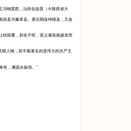
国改左冯翊置郡，治所在临晋（今陕西省大
南昌县为豫章县。唐后期改钟陵县，又改
让给陈重，刺史不听，雷义遂装疯披发而
英模人物，其中最著名的是伟大的共产主
来有，渊源永振强。”