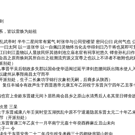
剑
系，皆以雷焕为始祖
吴乱武帝时 半牛二星间常有紫气 时张华与公同登楼望 密问公曰 此何气也 
泉一曰太阿 以一送张华 以一自佩曰灵物终当化去华得剑曰乃干将也莫即
江曰剑江盖物以人显故民怀其德剑池立庙名宦有祠享祀悠久 镡舍孙礼曰
会昌之原而焕则其所自出之祖溯流穷源义宜尊之也以上不详者不敢附也此
派别处）
州从事晋平吴后朝政多失郡以国命使华适闽过延平津剑忽腰间跃出隋水使人
以建州从事陛南昌太守而卒
开派别处，生子二长象功字锦行次象初无嗣，后裔多从陕西）
字继元。复任丰城令有政声生于西晋惠帝元康五年乙卯殁于东晋兴宁四年乙丑享
剑瑞也官上舍龄东晋建元间卜居邑南会昌乡之原山水清秀后人名其里日镡舍
次昱 三杲
字东明生于东晋咸康八年壬寅时堂五湖扰乱中原不宁退遁隐居东晋太元二十年
次节（开派别处）
瑞乡生东晋甯康三年乙亥十一月卒南宁元嘉十年癸酉葬麻丘丑山未向
子一 令
号耕读生于东晋安帝二十二年戊午殁失考葬三十四都铙房巽山乾向