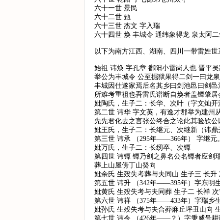
六十一世 景民
六十二世 甄
六十三世 杰文 字入瑞
六十四世 焕 丰城令 通纬象得龙 泉太阿二
以下为南方江西、湖南、四川一带雷姓世
始祖 讳焕 字孔章 鄱阳小雷岗人也 晋平
举公为丰城令 公至掘狱果得二剑一曰龙
丰城因仕遂家焉后名其乡曰剑池邑曰剑邑
所难考重祖也吾雷氏谱断自焕者盖镡肇居
妣陶氏，生子二：长华、次叶（字文灿开
第二世 讳华 字文英，有逸才郡举为建
先先君化去之言张公终合之论此其验欤公
妣王氏，生子二：长继元、次继新（讳鼎
第三世 讳承 （295年——366年） 
妣万氏，生子二：长纫卒、次镡
第四世 讳镡 镡乃剑之鼻名公名镡者应
葬上山屋傍丁山癸向
妣余氏 生殁失考葬与夫同山 生子三 长升 
第五世 讳升 （342年——395年）
妣黄氏 生殁失考与夫同葬 生子二 长祥 
第六世 讳祥 （375年——433年）字
妣孙氏 生殁失考与夫合葬麻丘坪丑山向 生
第七世 讳令 （426年——？）字秉威