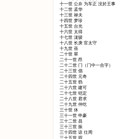
十一世 公弁 为车正 没於王事
十二世 孟华
十三世 禄夫
十四世 梦珍
十五世 台光
十六世 太得
十七世 泷骏
十八世 长庚 官太守
十九世 蓓
二十世 翠
二十一世 昂
二十二世 门（门中一合字）
二十三世 倡
二十四世 元奇
二十五世 驺
二十六世 建可
二十七世 铠定
二十八世 君求
二十九世 仲纥
三十世 休
三十一世 申豪
三十二世 昌
三十三世 振
三十四世 谅 仕周
三十五世 瑕