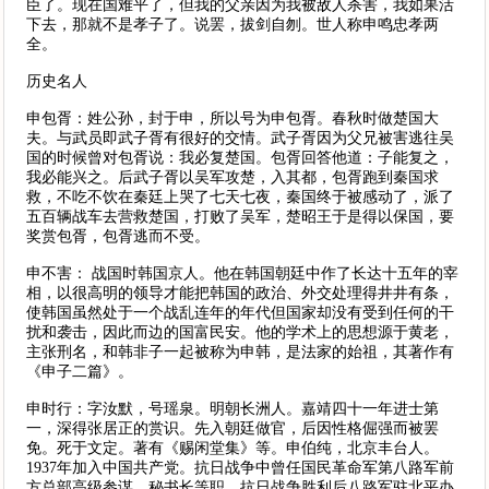
臣了。现在国难平了，但我的父亲因为我被敌人杀害，我如果活
下去，那就不是孝子了。说罢，拔剑自刎。世人称申鸣忠孝两
全。
历史名人
申包胥：姓公孙，封于申，所以号为申包胥。春秋时做楚国大
夫。与武员即武子胥有很好的交情。武子胥因为父兄被害逃往吴
国的时候曾对包胥说：我必复楚国。包胥回答他道：子能复之，
我必能兴之。后武子胥以吴军攻楚，入其都，包胥跑到秦国求
救，不吃不饮在秦廷上哭了七天七夜，秦国终于被感动了，派了
五百辆战车去营救楚国，打败了吴军，楚昭王于是得以保国，要
奖赏包胥，包胥逃而不受。
申不害： 战国时韩国京人。他在韩国朝廷中作了长达十五年的宰
相，以很高明的领导才能把韩国的政治、外交处理得井井有条，
使韩国虽然处于一个战乱连年的年代但国家却没有受到任何的干
扰和袭击，因此而边的国富民安。他的学术上的思想源于黄老，
主张刑名，和韩非子一起被称为申韩，是法家的始祖，其著作有
《申子二篇》。
申时行：字汝默，号瑶泉。明朝长洲人。嘉靖四十一年进士第
一，深得张居正的赏识。先入朝廷做官，后因性格倔强而被罢
免。死于文定。著有《赐闲堂集》等。申伯纯，北京丰台人。
1937年加入中国共产党。抗日战争中曾任国民革命军第八路军前
方总部高级参谋、秘书长等职，抗日战争胜利后八路军驻北平办