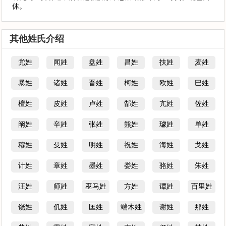
休。
其他姓氏介绍
党姓
闻姓
盘姓
昌姓
扶姓
麦姓
暴姓
诸姓
晋姓
柯姓
欧姓
巴姓
檀姓
皮姓
卢姓
郜姓
亢姓
佐姓
阚姓
辛姓
张姓
熊姓
璩姓
单姓
穆姓
殳姓
明姓
祝姓
海姓
戈姓
计姓
章姓
墨姓
娄姓
骆姓
朱姓
汪姓
师姓
巫马姓
方姓
谭姓
百里姓
饶姓
仉姓
匡姓
端木姓
谢姓
那姓