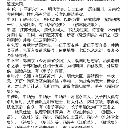
巡抚大同。
申 纶：广平府永年人，明代官吏。进士出身，历任四川、云南按
察使副使。性忠亮有雅量，莅官以廉洁著称。
申 相：山西长治人，明代名医。以医为业，研究脉理，尤精伤寒
一科，人称良医。有《诊家秘要》、《伤寒捷法歌》。
申 蕙：江苏长洲人，清代女词人。书法孙过庭。诗苍老，不作闺
秀阁中语，工词。与归淑芬齐名，所著《缝云阁集》与归之《云
和阁诗》并称《二云阁诗草》。
申包胥：春秋时楚国大夫。与伍子胥友善，后伍子胥奔吴，并助
吴灭楚，包胥入秦请求援兵，依庭墙哭，七日水米未进，秦哀公
乃出师救楚。
申不害：郑国京（今河南省荥阳）人，战国时思想家。治黄老刑
名之学，于韩昭侯时任相十五年，为相期间，内修政教，外应诸
侯，国治兵强。有《申子》两篇。
申时行：长洲（今江苏苏州）人，明代大臣。嘉靖四十一年状
元。万历年间累官至内阁首辅（宰相）。为政务为宽大，世称长
者。对上言听计从，无所作为。后辞官回归故里。著有《赐闲堂
集》等。
申佳胤、申涵光、申涵昐、申涵煜：河北永年人，父子四人俱有
名时当时。父申佳胤是明末进士，历太仆丞，阅马京畿。李自成
破北京后，自杀，有《君子亭集》。长子申涵光为广平三君之
一，绝意仕途，以理学训其两弟，有《聪山诗集》、《荆园小
语》、《说杜》等。涵昐、涵煜皆进士及第，涵昐有《忠裕堂文
集》、《诗集》、《史籍》等，涵煜有《江航草》、《敏求集》
等。涵煜子申廷页诗书画俱工，有《耐俗轩诗集》。