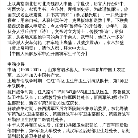
上联典指南北朝时北周魏郡人申徽，字世仪，历官大行台郎中、
河西大使、都官尚书、右仆射、襄州刺史等。为政谨慎廉洁，曾
画东汉名臣杨震像，并书其“四知”（参见杨氏联），一并悬挂于
寝室，用来自戒。从襄州离任时，吏民扳辕相送数十里。下联典
指西汉鲁郡人申培公，今文诗学“鲁诗学”的开创者。少年时，跟
从齐人浮丘伯学《诗》，文帝时立为博士，传授“鲁诗”，后归
家，从各地来跟他学习的弟子千余人。武帝时，他已八十多岁，
武帝派人安车蒲轮（在车轮上裹蒲，以减少震动），束帛加璧
（带上帛和璧），请他入都，拜太中大夫。
【中国人民解放军申姓开国将军生平简介】
申涵少将
申涵（1906-2001），山东省泗水县人。1935年参加中国工农红
军。1936年加入中国共产党。
土地革命战争时期，任红1军团卫生部卫生训练队队长，第2师卫
生队医生。
抗日战争时期，任八路军115师343旅685团卫生队医生，苏鲁豫支
队卫生队队长，115师教导第1旅军医处处长，新四军第3师7旅卫
生部部长，新四军第3师后方医院院长。
解放战争时期，任西满军区后方医院院长兼政治委员，东北野战
军第7纵队卫生部部长，第四野战军44军卫生部部长，第四野战军
后勤部卫生部第二医管处处长。
中华人民共和国成立后，任第13兵团卫生部部长，广西军区后勤
部副部长，第6军医大学校长，武汉军区后勤部卫生处处长、后勤
部副部长兼卫生处处长。