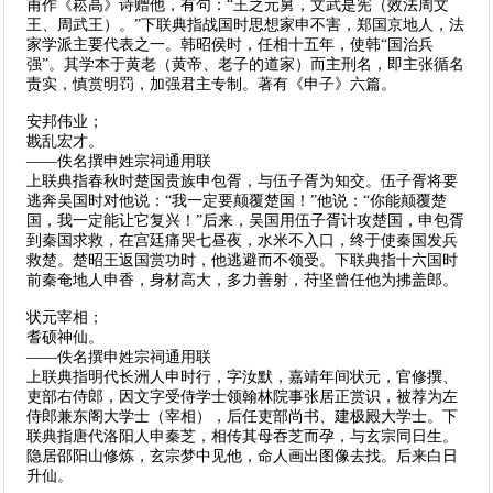
甫作《崧高》诗赠他，有句：“王之元舅，文武是宪（效法周文
王、周武王）。”下联典指战国时思想家申不害，郑国京地人，法
家学派主要代表之一。韩昭侯时，任相十五年，使韩“国治兵
强”。其学本于黄老（黄帝、老子的道家）而主刑名，即主张循名
责实，慎赏明罚，加强君主专制。著有《申子》六篇。
安邦伟业；
戡乱宏才。
——佚名撰申姓宗祠通用联
上联典指春秋时楚国贵族申包胥，与伍子胥为知交。伍子胥将要
逃奔吴国时对他说：“我一定要颠覆楚国！”他说：“你能颠覆楚
国，我一定能让它复兴！”后来，吴国用伍子胥计攻楚国，申包胥
到秦国求救，在宫廷痛哭七昼夜，水米不入口，终于使秦国发兵
救楚。楚昭王返国赏功时，他逃避而不领受。下联典指十六国时
前秦奄地人申香，身材高大，多力善射，苻坚曾任他为拂盖郎。
状元宰相；
耆硕神仙。
——佚名撰申姓宗祠通用联
上联典指明代长洲人申时行，字汝默，嘉靖年间状元，官修撰、
吏部右侍郎，因文字受侍学士领翰林院事张居正赏识，被荐为左
侍郎兼东阁大学士（宰相），后任吏部尚书、建极殿大学士。下
联典指唐代洛阳人申秦芝，相传其母吞芝而孕，与玄宗同日生。
隐居邵阳山修炼，玄宗梦中见他，命人画出图像去找。后来白日
升仙。