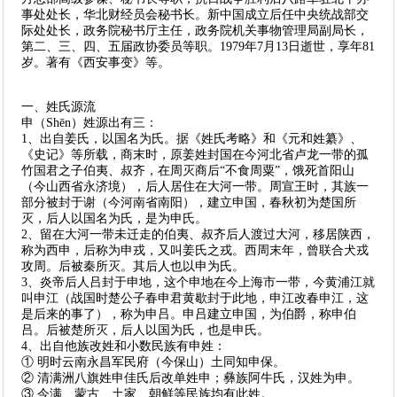
事处处长，华北财经员会秘书长。新中国成立后任中央统战部交
际处处长，政务院秘书厅主任，政务院机关事物管理局副局长，
第二、三、四、五届政协委员等职。1979年7月13日逝世，享年81
岁。著有《西安事变》等。
一、姓氏源流
申（Shēn）姓源出有三：
1、出自姜氏，以国名为氏。据《姓氏考略》和《元和姓纂》、
《史记》等所载，商末时，原姜姓封国在今河北省卢龙一带的孤
竹国君之子伯夷、叔齐，在周灭商后“不食周粟”，饿死首阳山
（今山西省永济境），后人居住在大河一带。周宣王时，其族一
部分被封于谢（今河南省南阳），建立申国，春秋初为楚国所
灭，后人以国名为氏，是为申氏。
2、留在大河一带未迁走的伯夷、叔齐后人渡过大河，移居陕西，
称为西申，后称为申戎，又叫姜氏之戎。西周末年，曾联合犬戎
攻周。后被秦所灭。其后人也以申为氏。
3、炎帝后人吕封于申地，这个申地在今上海市一带，今黄浦江就
叫申江（战国时楚公子春申君黄歇封于此地，申江改春申江，这
是后来的事了），称为申吕。申吕建立申国，为伯爵，称申伯
吕。后被楚所灭，后人以国为氏，也是申氏。
4、出自他族改姓和小数民族有申姓：
① 明时云南永昌军民府（今保山）土同知申保。
② 清满洲八旗姓申佳氏后改单姓申；彝族阿牛氏，汉姓为申。
③ 今满、蒙古、土家、朝鲜等民族均有此姓。