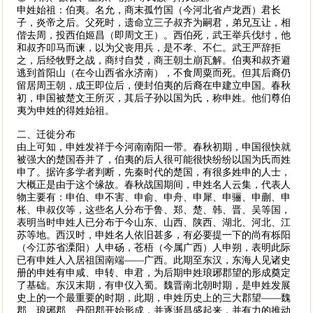
申姓始祖：伯夷。名允，商末孤竹国（今河北省卢龙西）君长
子，炎帝之后。父死时，遗命立三子叔齐为嗣君，弟兄互让，相
偕去周，投西伯姬昌（即周文王）。西伯死，武王举兵伐纣，他
和叔齐叩马而谏，以为父丧用兵，是不孝、不仁。武王严辞拒
之，后经牧野之战，商纣自焚，商王朝土崩瓦解。伯夷和叔齐避
逃到首阳山（在今山西省永济南），不食周粟而死。但其后裔仍
留居周王朝，成王即位后，便封伯夷的后裔在申建立申国。春秋
初，申国被楚文王所灭，其后子孙以国为氏，称申姓。他们尊伯
夷为申姓的得姓始祖。
二、迁徙分布
由上可知，申姓发祥于今河南南阳一带。春秋初期，申国很快就
被强大的楚国吞并了，伯夷的后人很可能很快纷纷以国为氏而姓
申了。据许多学者判断，先秦时代的楚国，有很多姓申的人士，
大概正是由于这个缘故。春秋战国期间，申姓名人云集，代表人
物主要有：申伯、申不害、申俞、申舟、申犀、申骊、申蒯、申
枨、申叔仪等，这些名人分布于鲁、郑、楚、韩、晋、吴等国，
表明当时申姓人已分布于今山东、山西、陕西、湖北、河北、江
苏等地。西汉时，申姓名人依旧甚多，有必要提一下的尚有栎阳
（今江苏省溧阳）人申砀，苍梧（今属广西）人申朔，表明此际
已有申姓人入居祖国南端——广西。此期至东汉，东海人见诸史
册的申姓有申咸、申转、申君，为后期申姓琅琊郡望的形成奠定
了基础。东汉末期，有申仪入蜀。魏晋南北朝时期，是申姓发展
史上的一个最重要的时期，此期，申姓历史上的三大郡望——魏
郡、琅琊郡、丹阳郡开始形成，并逐渐昌盛起来，并有力的推动