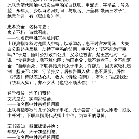
此联为清代顺治中恩贡生申涵光自题联。申涵光，字孚孟，号凫
盟，永年人。少以诗名河朔间，与殷岳、张盖称“畿南三才子”。
绝意仕进，有《聪山集》等。
忠孝克全，名标青史；
贞节不朽，诗载召南。
——佚名撰申姓宗祠通用联
上联典指春秋时楚国人申鸣，以孝闻名，惠王时官左司马。大夫
白公胜起兵反叛，劫持了申鸣的父亲，申鸣说：“还不能为早臣
吗？”于是，随叶公打败白公胜，父亲也被害。楚王赏他时，他
说：“食禄避难，我不算忠臣；为国丧父，我不算孝子。名不能两
全！”自刎而死。下联典指周代女子申女，许嫁后，因夫家轻礼违
制，坚决不出嫁，守节持义，后被告而入狱，也不屈服。后作
《行露》诗以表达心志，收入《诗经·召南》。有句：“虽速我讼
（致我入狱），亦不女从（也绝不顺从你）！”
通学得传，洵圣门贤哲；
文武是宪，实周家翰蕃。
——佚名撰申姓宗祠通用联
上联典指春秋时孔子的弟子申枨。孔子尝言：“吾未见刚者，或以
申枨对”。下联典指周代贤卿士申伯。为宣王的母舅。
室书四知，黎庶扳辕共挽；
年登八表，天子加璧相迎。
——佚名撰申姓宗祠通用联