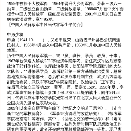
1955年被授予大校军衔，1964年晋升为少将军衔。荣获三级八一
勋章、二级独立自由勋章、二级解放勋章。1988年7月被中央军委
授予中国人民解放军一级红星功勋荣誉章。2001年12月26日在因
病在武汉逝世，享年95岁。
【中国人民解放军申姓当代将军生平简介】
申勇少将
申勇（1941.10-——），又名申世荣，山西省泽州县巴公镇南连
氏村人。1958年4月加入中国共产党，1959年1月参加中国人民解
放军。
历任中国人民解放军战士、警卫员、班长、学员、教员、干事，
1963年被保送入解放军军事经济学院学习。后任武汉军区后勤部
政治干部科副科长、仓库政治委员，信阳陆军学院后勤训练大队
大队长，**进修系学员，总后勤部第一后方基地政治委员，总后
基地指挥军需部部长，总后驻武汉办事处副主任，武汉后方基地
副政治委员，武汉军事经济学院副院长、政治委员（正军职），
先后再次荣立三等功2次，受军、师、团嘉奖15次。1998年夏，率
武汉军事学院干部战士参加了保卫汉江江堤的战斗，同年9月28
日，代表武汉军事经济学院光荣出席了在北京人民大会堂召开的
全国抗洪先进单位表彰大会。
1989年以来亲自撰写和主编了《世纪之交的若干思考》、《走向
新世纪的军校德育》、《军事经济管理与效益研究》、《报考军
事院校指南》等著作。其中，《世纪之交的若干思考》和《走向
新世纪的军校德育》两部专著，被列为新时期军队思想政治工作
研究的重要著述，后者还被解放军总后勤部评为一等奖。现已离