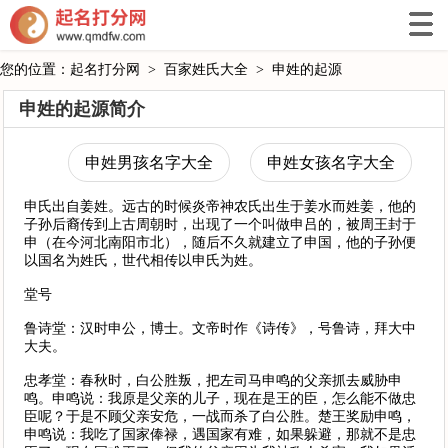
您的位置：
起名打分网
>
百家姓氏大全
>
申姓的起源
申姓的起源简介
申姓男孩名字大全
申姓女孩名字大全
申氏出自姜姓。远古的时候炎帝神农氏出生于姜水而姓姜，他的
子孙后裔传到上古周朝时，出现了一个叫做申吕的，被周王封于
申（在今河北南阳市北），随后不久就建立了申国，他的子孙便
以国名为姓氏，世代相传以申氏为姓。
堂号
鲁诗堂：汉时申公，博士。文帝时作《诗传》，号鲁诗，拜大中
大夫。
忠孝堂：春秋时，白公胜叛，把左司马申鸣的父亲抓去威胁申
鸣。申鸣说：我原是父亲的儿子，现在是王的臣，怎么能不做忠
臣呢？于是不顾父亲安危，一战而杀了白公胜。楚王奖励申鸣，
申鸣说：我吃了国家俸禄，遇国家有难，如果躲避，那就不是忠