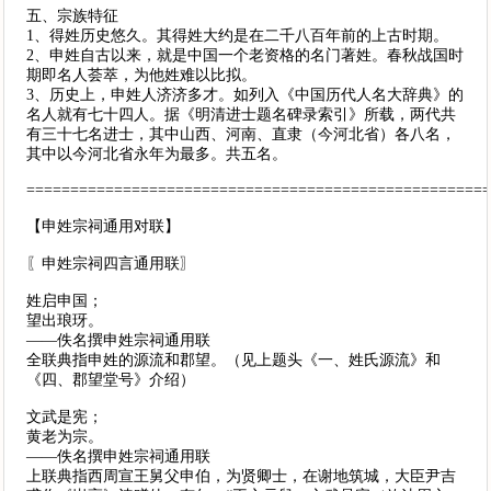
五、宗族特征
1、得姓历史悠久。其得姓大约是在二千八百年前的上古时期。
2、申姓自古以来，就是中国一个老资格的名门著姓。春秋战国时
期即名人荟萃，为他姓难以比拟。
3、历史上，申姓人济济多才。如列入《中国历代人名大辞典》的
名人就有七十四人。据《明清进士题名碑录索引》所载，两代共
有三十七名进士，其中山西、河南、直隶（今河北省）各八名，
其中以今河北省永年为最多。共五名。
====================================================
【申姓宗祠通用对联】
〖申姓宗祠四言通用联〗
姓启申国；
望出琅玡。
——佚名撰申姓宗祠通用联
全联典指申姓的源流和郡望。（见上题头《一、姓氏源流》和
《四、郡望堂号》介绍）
文武是宪；
黄老为宗。
——佚名撰申姓宗祠通用联
上联典指西周宣王舅父申伯，为贤卿士，在谢地筑城，大臣尹吉