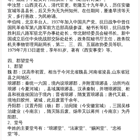
申汝慧：山西灵石人，清代官吏。乾隆五十九年举人，历任安徽
宣城等县县长，后又升为无为州知州。在任期间，屡逢旱涝等天
灾，多行善政，为民称诵。
申伯纯，北京丰台人。1937年加入中国共产党。抗日战争中曾任
国民革命军第八路军前方总部高级参谋、秘书长等职，抗日战争
胜利后八路军驻北平办事处处长，华北财经委员会秘书长。新中
国成立后任中央统战部交际处处长，政务院秘书厅主任，政务院
机关事物管理局副局长，第二、三、四、五届政协委员等职。
1979年7月13日逝世，享年81岁。著有《西安事变》等。
四、郡望堂号
1、郡望
魏 郡：汉高帝初置。相当于今河北省魏县,河南省浚县,山东省冠
县之间地区。
琅琊郡：秦统一六国，境内设琅琊郡，并附置琅琊县，治所均在
琅琊（今夏河城），县域属琅琊县。汉承秦制，并增琅琊国、柜
县和祝兹侯国治于境内；晋省琅琊，隋复置琅琊县；唐代又裁，
境地归胶州、诸城，此后废置千余年。
丹阳郡：汉置丹阳（杨）郡，治宛陵（今安徽宣城），三国吴移
治建业（今南京），隋灭陈后废。炀帝又以蒋州（今南京）为丹
阳郡。
2、堂号
申姓的主要堂号有：“琅琊堂”、“法家堂”、“赐闲堂”、“忠裕
堂”等。