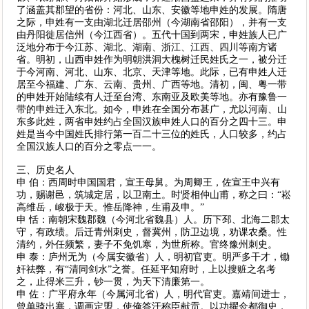
了涵盖其郡望的省份：河北、山东、安徽等地申姓的发展。隋唐
之际，申姓有一支由湖北迁居邵州（今湖南省邵阳），并有一支
由丹阳徙居信州（今江西省）。五代十国到两宋，申姓族人已广
泛地分布于今江苏、湖北、湖南、浙江、江西、四川等南方诸
省。明初，山西申姓作为明朝洪洞大槐树迁民姓氏之一，被分迁
于今河南、河北、山东、北京、天津等地。此际，已有申姓人迁
居至今福建、广东、云南、贵州、广西等地。清初，闽、粤一带
的申姓开始陆续有人迁至台湾、东南亚及欧美等地。亦有豫鲁一
带的申姓迁入东北。如今，申姓在全国分布甚广，尤以河南、山
东多此姓，两省申姓约占全国汉族申姓人口的百分之四十三。申
姓是当今中国姓氏排行第一百二十三位的姓氏，人口较多，约占
全国汉族人口的百分之零点一一。
三、历史名人
申 伯：西周时申国国君，宣王母舅。为周卿王，佐宣王中兴有
功，赐谢邑，筑城定居，以卫南土。时贤相仲山甫，称之曰：“崧
高维岳，峻极于天。惟岳降神，生甫及申。”
申 恬：南朝宋魏郡魏（今河北省魏县）人。历下邳、北海二郡太
守，有政绩。后迁青州刺史，督冀州，防卫边境，劝课农桑。性
清约，外任频繁，妻子不免饥寒，为世所称。官终豫州刺史。
申 泰：庐州无为（今属安徽省）人，明初官吏。明严多干才，锄
奸祛弊，有“清同剑水”之誉。任延平知府时，上以搜赃之名考
之，止得米三升，钞一贯，为天下清廉第一。
申 佐：广平府永年（今属河北省）人，明代官吏。嘉靖间进士，
曾单骑出塞，调画定盟，使俺答汗称臣献贡。以功擢佥都御史，