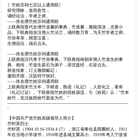
〖竺姓宗祠七言以上通用联〗
研究理昧，老而愈笃；
诵经论法，学者之师。
——佚名撰竺姓宗祠通用联
上联典指晋代女僧竺道馨的事典，竺道馨，雅能清淡，尤善小
品。下联典指东汉僧人竺法兰，诵经数万章，为天竺学者之师。
竺弥孝亲，闻雷泣墓；
生僧说法，颃石点头。
——佚名撰竺姓宗祠通用联
上联典指汉代孝子竺弥事典。下联典指南朝宋僧人竺道生的事
典。相传，竺道生昜石为弟子，讲涅盘经，石皆点头。
耕道传家，订义雅闻戴记；
凝阳开国，汉廷特守侯封。
——佚名撰竺姓宗祠通用联
上联典指宋竺大年，字耕道，熟谙《礼记》，人皆化之，著有
《礼记订议》。下联典指竺姓的得姓源流，引《姓苑》云：“竺本
姓竹，至汉纵阳侯竹晏改为竺。”
-------------------------------------------------------------------------------
-
【中国共产党竺姓高级领导人简介】
竺时英烈士
竺时英（1904.10.16-1934.4.17），浙江省奉化县西圃村人。1911
年在当地小学读书，1916年进县城文聚高小。1919年考入宁波省