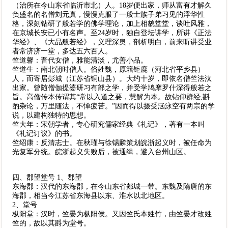
（治所在今山东省临沂市北）人。18岁便出家，师从富有才解久
负盛名的名僧刘元真，慢慢克服了一般士族子弟习见的浮华性
格，深刻钻研了般若学的佛学理论，加上相貌堂堂，谈吐风雅，
在京城长安已小有名声。至24岁时，独自登坛讲学，所讲《正法
华经》、《大品般若经》，义理深奥，剖析明白，前来听讲受业
者常济济一堂，多达五六百人。
竺道馨：晋代女僧，雅能清淡，尤善小品。
竺道生：南北朝时僧人。俗姓魏，原籍钜鹿（河北省平乡县）
人，而寄居彭城（江苏省铜山县）。大约十岁，即依名僧竺法汰
出家。曾随僧伽提婆研习有部之学，并受学鸠摩罗什深得般若之
旨。高僧传本传谓其“常以入道之要，慧解为本。故钻仰群经,斟
酌杂论，万里随法，不惮疲苦。”因而得以摄受涵泳空有两宗的学
说，以建构独特的思想。
竺大年：宋朝学者，专心研究儒家经典《礼记》，著有一本叫
《礼记订议》的书。
竺绍康：反清志士。在秋瑾与徐锡麟策划皖浙起义时，被任命为
光复军分统。皖浙起义失败后，被通缉，避入台州山区。
四、郡望堂号 1、郡望
东海郡：汉代的东海郡，在今山东省郯城一带。东魏及隋唐的东
海郡，相当今江苏省东海县以东、淮水以北地区。
2、堂号
枞阳堂：汉时，竺晏为枞阳侯。又因竺氏本姓竹，由竺晏才改姓
竺的，故以其爵为堂号。