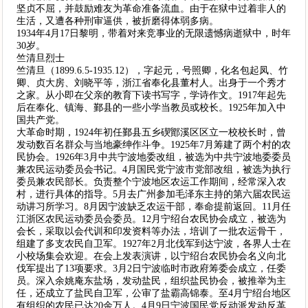
坚贞不屈，并鼓励难友为革命准备流血。由于在狱中过着非人的
生活，又遭各种刑审逼供，被折磨得体弱多病。
1934年4月17日黎明，带着对来竞事业的无限遗憾病逝狱中，时年
30岁。
竺清旦烈士
竺清旦（1899.6.5-1935.12），字起元，号照卿，化名包起凤、竹
卿、贞大房、刘晓平等，浙江省奉化县董村人。出身于一个秀才
之家。从小即在父亲的教育下读书写字，学诗作文。1917年起先
后在奉化、镇海、鄞县的一些小学当教员或校长。1925年加入中
国共产党。
大革命时期，1924年初任鄞县五乡碶鄮溪区区立一校校长时，曾
发动数百名群众与当地豪绅作斗争。1925年7月筹建了两个村的农
民协会。1926年3月中共宁波地委改组，被选为中共宁波地委委员
兼农民运动委员会书记。4月国民党宁波市党部改组，被选为执行
委员兼农民部长。负责整个宁波地区农运工作期间，经常深入农
村，进行具体的指导。5月去广州参加毛泽东主持的第六届农民运
动讲习所学习。8月因宁波缺乏农运干部，奉命提前返回。11月任
江浙区农民运动委员会委员。12月宁绍台农民协会成立，被选为
会长，采取以会代训和印发资料等办法，培训了一批农运骨干，
组建了多支农民自卫军。1927年2月北伐军到达宁波，各界人士在
小校场集会欢迎。在会上发表演讲，以宁绍台农民协会名义向北
伐军提出了13项要求。3月2日宁波临时市政府筹委会成立，任委
员。深入余姚庵东盐场，发动盐民，组织盐民协会，被推举为主
任，还成立了盐民自卫军，公审了盐霸高锦泰。至4月宁绍台地区
有组织的农民已达20余万人。4月9日宁波国民党反动派发动反革