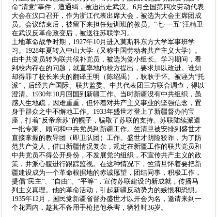
命“清党”事件，遭通缉，被迫出走武汉。6月全国第四次劳动代表
大会在汉口召开，作为浙江代表出席大会，被选为大会主席团成
员。会议结束后，被留下来担任短训班的教员。“七·一五”汪精卫
在武汉反革命政变后，被送往苏联学习。
土地革命战争时期，1927年10月进入莫斯科东方大学军事班学
习。1928年夏转入中山大学（又称中国劳动者共产主义大学）。
由中共党员转为联共候补党员，被选为党小组长。学习期间，看
到校内存在的问题，就直率地向校方提出，要求加以改进。谁知
却得罪了校长米夫的翻译王明（陈绍禹），耿耿于怀。被诬为“托
派”，后经共产国际、联共监委、中共代表团三方联合调查，得以
澄清。1930年10月回国到新疆工作。当时新疆没有中共组织，虽
感人生地疏，因难重重，但怀着对共产主义事业的坚强信念，置
身于群众之中不懈地工作。1933年盛世才登上了新疆督办的宝
座，打着“反帝亲苏”的幌子，骗取了苏联的支持。苏联陆续派遣
一批专家、顾问和中共党员到新疆工作。竺清旦被安排到盛世才
直接掌握的教导团（即卫队团）工作。盛世才阴险狡诈，为了防
范共产党人，借口新疆情况复杂，规定在新疆工作的联共党员和
中共党员不得公开身份，不发展党的组织，不宣传共产主义的政
策，并派心腹进行跟踪监视。在这种情况下，竺清旦怀着要把新
疆建设成为一个革命根据地的赤诚愿望，团结同事，积极工作，
提倡“民主”、“自由”、“平等”，宣传苏联建设的新成就，传播马
列主义真理。他的革命活动，引起新疆反动势力的嫉恨和恐惧。
1935年12月，国民党新疆省督办盛世才以开会为名，邀请来到一
个花园内，趁其不备用手枪把他杀害，牺牲时36岁。