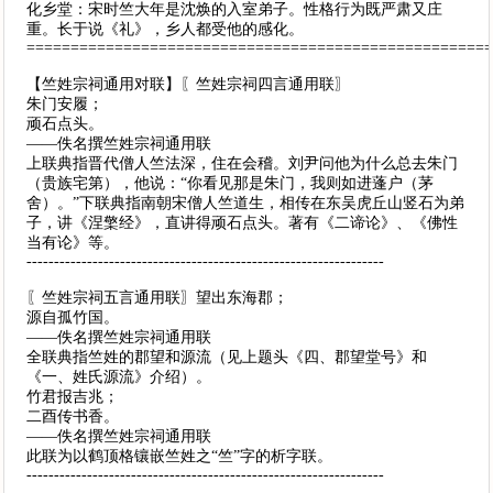
化乡堂：宋时竺大年是沈焕的入室弟子。性格行为既严肃又庄
重。长于说《礼》，乡人都受他的感化。
====================================================
【竺姓宗祠通用对联】〖竺姓宗祠四言通用联〗
朱门安履；
顽石点头。
——佚名撰竺姓宗祠通用联
上联典指晋代僧人竺法深，住在会稽。刘尹问他为什么总去朱门
（贵族宅第），他说：“你看见那是朱门，我则如进蓬户（茅
舍）。”下联典指南朝宋僧人竺道生，相传在东吴虎丘山竖石为弟
子，讲《涅檠经》，直讲得顽石点头。著有《二谛论》、《佛性
当有论》等。
-----------------------------------------------------------------
〖竺姓宗祠五言通用联〗望出东海郡；
源自孤竹国。
——佚名撰竺姓宗祠通用联
全联典指竺姓的郡望和源流（见上题头《四、郡望堂号》和
《一、姓氏源流》介绍）。
竹君报吉兆；
二酉传书香。
——佚名撰竺姓宗祠通用联
此联为以鹤顶格镶嵌竺姓之“竺”字的析字联。
-----------------------------------------------------------------