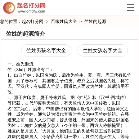
您的位置：
起名打分网
>
百家姓氏大全
>
竺姓的起源
竺姓的起源简介
竺姓男孩名字大全
竺姓女孩名字大全
一、姓氏源流
竺（Zhú）姓源出有二：
1、出自竹姓，以国名为氏，后改为竺生。夏、商、周三代有孤竹
国，到了春秋时，其国君之子伯夷、叔齐之后以国名为姓，称竹
氏。至汉代，有枞阳人竹晏，因避仇人而改为竺姓，其后沿用不
改。
2、源于古印度，属于外来姓氏。据《姓苑》和《汉书·西域传》
等记载，古代印度称天竺国，有天竺僧人来中国传教，以国
名“竺”为姓。后来，中国僧侣有的随印度僧人学经，也随师父之
姓，成为竺姓。通常认为汉代宣帝时竺次为中国竺姓始祖。在释
道安之前，国人入沙门者，皆从俗姓，外国来的僧人都是以国名
为姓，比如姓安的是安息人（今伊朗一带，西方人称帕提亚），
姓支的是月支人（大月支，他们国王的头被匈奴王当作尿壶），
姓康的是康居人（今哈萨克斯坦一带），姓竺的是天竺人，等等