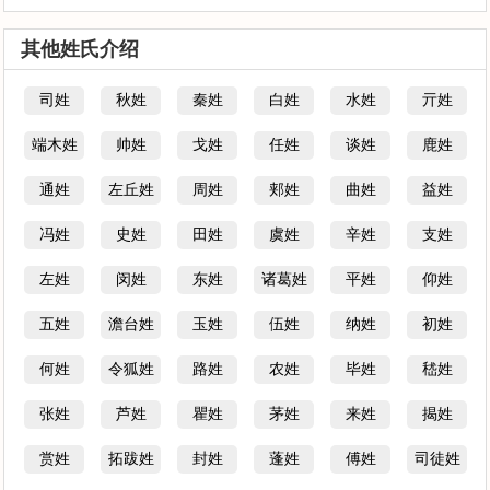
其他姓氏介绍
司姓
秋姓
秦姓
白姓
水姓
亓姓
端木姓
帅姓
戈姓
任姓
谈姓
鹿姓
通姓
左丘姓
周姓
郏姓
曲姓
益姓
冯姓
史姓
田姓
虞姓
辛姓
支姓
左姓
闵姓
东姓
诸葛姓
平姓
仰姓
五姓
澹台姓
玉姓
伍姓
纳姓
初姓
何姓
令狐姓
路姓
农姓
毕姓
嵇姓
张姓
芦姓
瞿姓
茅姓
来姓
揭姓
赏姓
拓跋姓
封姓
蓬姓
傅姓
司徒姓