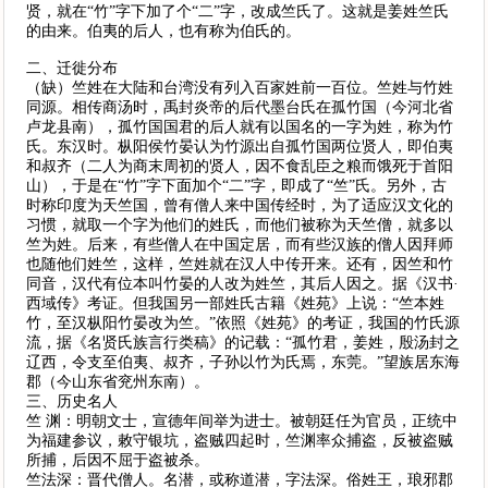
贤，就在“竹”字下加了个“二”字，改成竺氏了。这就是姜姓竺氏
的由来。伯夷的后人，也有称为伯氏的。
二、迁徙分布
（缺）竺姓在大陆和台湾没有列入百家姓前一百位。竺姓与竹姓
同源。相传商汤时，禹封炎帝的后代墨台氏在孤竹国（今河北省
卢龙县南），孤竹国国君的后人就有以国名的一字为姓，称为竹
氏。东汉时。枞阳侯竹晏认为竹源出自孤竹国两位贤人，即伯夷
和叔齐（二人为商末周初的贤人，因不食乱臣之粮而饿死于首阳
山），于是在“竹”字下面加个“二”字，即成了“竺”氏。另外，古
时称印度为天竺国，曾有僧人来中国传经时，为了适应汉文化的
习惯，就取一个字为他们的姓氏，而他们被称为天竺僧，就多以
竺为姓。后来，有些僧人在中国定居，而有些汉族的僧人因拜师
也随他们姓竺，这样，竺姓就在汉人中传开来。还有，因竺和竹
同音，汉代有位本叫竹晏的人改为姓竺，其后人因之。据《汉书·
西域传》考证。但我国另一部姓氏古籍《姓苑》上说：“竺本姓
竹，至汉枞阳竹晏改为竺。”依照《姓苑》的考证，我国的竹氏源
流，据《名贤氏族言行类稿》的记载：“孤竹君，姜姓，殷汤封之
辽西，令支至伯夷、叔齐，子孙以竹为氏焉，东莞。”望族居东海
郡（今山东省兖州东南）。
三、历史名人
竺 渊：明朝文士，宣德年间举为进士。被朝廷任为官员，正统中
为福建参议，敕守银坑，盗贼四起时，竺渊率众捕盗，反被盗贼
所捕，后因不屈于盗被杀。
竺法深：晋代僧人。名潜，或称道潜，字法深。俗姓王，琅邪郡