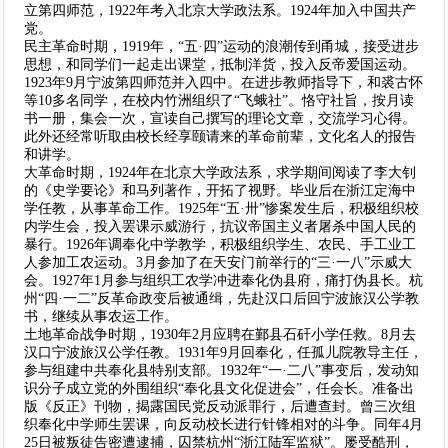
立第四师范，1922年考入北京大学政法系。1924年加入中国共产
党。
民主革命时期，1919年，“五·四”运动的浪潮传到甬城，接受进步
思想，和同学们一起走出课堂，抵制洋货，投入反帝爱国运动。
1923年9月宁波第四师范并入四中。在进步教师指导下，和裘古怀
等10多名同学，在校内竹洲组织了“飞蛾社”。恪守社旨，按月读
书一册，集会一次，宣读自己撰写的理论文章，交流学习心得。
此外还经常听取由校长经享颐请来的革命前辈，文化名人的报告
和讲学。
大革命时期，1924年在北京大学政法系，求学期间阅读了李大钊
的《史学要论》和马列著作，开拓了视野。毕业后在浙江定海中
学任教，从事革命工作。1925年“五·卅”惨案发生后，积极组织校
内学生会，投入罢课示威游行，抗议帝国主义者屠杀中国人民的
暴行。1926年调奉化中学教学，积极组织学生、农民、手工业工
人参加工农运动。3月参加了在天安门前举行的“三·一八”示威大
会。1927年1月参与组织工农学冲进奉化伪县府，痛打伪县长。杭
州“四·一二”反革命政变后被通缉，先赴汉口后回宁波旅汉公学教
书，继续从事农运工作。
土地革命战争时期，1930年2月应聘在鄞县石矸小学任救。8月去
汉口宁波旅汉公学任教。1931年9月回奉化，任孤儿院教导主任，
参与组建中共奉化县特别支部。1932年“一·二八”事变后，发动知
识分子成立党的外围组织“奉化县文化促进会”，任会长。准备出
版《反正》刊物，揭露国民党反动派罪行，后遭查封。曾三次组
织奉化中学师生罢课，向反动校长进行针锋相对的斗争。同年4月
25日被叛徒告密遭逮捕，囚禁杭州“浙江陆军监狱”。屡受酷刑，