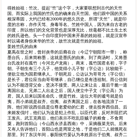
得姓始祖：竺次。提起“竺”这个字，大家要联想到古代的天竺
国。而实际上我国的竺氏也的确来自天竺国。他们跟中国的关系
根深蒂固，大约已经有2000年的悠久历史。所谓“天竺”，就是印
度的古称，亦作天笃、身毒等名。竺姓中国人，因为来自古老的
印度，所以他们的文化背景也是深厚无比，丝毫都不比土生土长
的姓氏逊色。头一个自印度到中国来开基的姓始祖，就是汉宣帝
时以谒者身份来华的竺次，故竺次就是竺姓的始祖。
姜姓竺氏的由来
夏禹在世之时，曾封炎帝的后裔在台（今辽宁朝阳市一带），称
墨台氏，后来简称墨，这就是墨氏的由来。到了商汤时，又将墨
台氏改封在孤竹（今河北卢龙南）。商末，孤竹国君名初，字子
朝。子朝生有三个儿子，他觉得小儿子智（字公达）比较能干，
便欲立他为国君继承人。子朝死后，公达认为哥哥允（字公信）
是长子，君位应当由哥哥继承，自己继位是有违祖制。而公信则
认为不能违背父命，坚决不接受。两人让来让去，最后干脆一道
离国出走。兄弟二人出走之后，国人便立中子文（字公高）为
君。国人后来以国名命氏，便是竹姓。这位大哥的谧号就是伯
夷，而小弟就是叔齐。伯夷、叔齐离国之后，在各地流浪了一
阵。他们听说西伯昌是位尊老爱幼的仁君，便去投奔西伯昌。后
来姬发伐纣，他们认为这是犯上作乱，以臣代君，反对并阻拦武
王发兵。武王克商后，他们表示不吃乱臣贼子的粮食，不食周
粟，跑到首阳山（今山西永济县西南）中，采摘薇菜充饥。后来
又有人告诉他们，首阳山也是周室之地，于是他们二人就饿死在
那里。到了东汉年间，枞阳侯竹晏认为本姓原出于伯夷、叔齐二