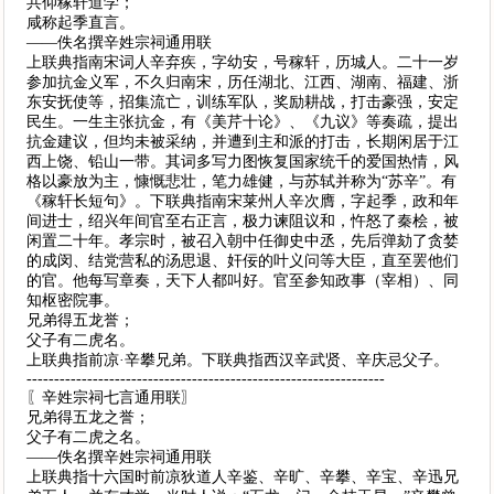
共仰稼轩道学；
咸称起季直言。
——佚名撰辛姓宗祠通用联
上联典指南宋词人辛弃疾，字幼安，号稼轩，历城人。二十一岁
参加抗金义军，不久归南宋，历任湖北、江西、湖南、福建、浙
东安抚使等，招集流亡，训练军队，奖励耕战，打击豪强，安定
民生。一生主张抗金，有《美芹十论》、《九议》等奏疏，提出
抗金建议，但均未被采纳，并遭到主和派的打击，长期闲居于江
西上饶、铅山一带。其词多写力图恢复国家统千的爱国热情，风
格以豪放为主，慷慨悲壮，笔力雄健，与苏轼并称为“苏辛”。有
《稼轩长短句》。下联典指南宋莱州人辛次膺，字起季，政和年
间进士，绍兴年间官至右正言，极力谏阻议和，忤怒了秦桧，被
闲置二十年。孝宗时，被召入朝中任御史中丞，先后弹劾了贪婪
的成闵、结党营私的汤思退、奸佞的叶义问等大臣，直至罢他们
的官。他每写章奏，天下人都叫好。官至参知政事（宰相）、同
知枢密院事。
兄弟得五龙誉；
父子有二虎名。
上联典指前凉·辛攀兄弟。下联典指西汉辛武贤、辛庆忌父子。
-----------------------------------------------------------------
〖辛姓宗祠七言通用联〗
兄弟得五龙之誉；
父子有二虎之名。
——佚名撰辛姓宗祠通用联
上联典指十六国时前凉狄道人辛鉴、辛旷、辛攀、辛宝、辛迅兄