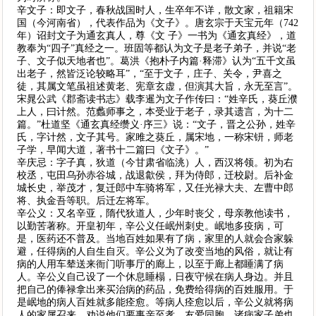
辛文子：即文子，春秋战国时人，生卒年不详，散文家，祖籍宋
国（今河南省），代表作品为《文子》。唐玄宗于天宝元年（742
年）诏封文子为通玄真人，尊《文 子》一书为《通玄真经》，道
教奉为“四子”真经之一。班固等都认为文子是老子弟子，并说“老
子、文子似天地者也”。葛洪《抱朴子内篇·释滞》认为“五千文虽
出老子，然皆泛论较略耳”，“至于文子，庄子、关令，尹喜之
徒，其属文笔虽祖述黄老、宪章玄虚，但演其大旨，永无至言”。
宋晁公武《郡斋读书志》载李暹为文子作传曰：“姓辛氏，葵丘濮
上人，曰计然。范蠡师事之，本受业于老子，录其遗言，为十二
篇。”杜道坚《通玄真经缵义·序三》说：“文子，晋之公孙，姓辛
氏，字计然，文子其号。家雎之葵丘，属宋地，一称宋钘，师老
子学，早闻大道，著书十二篇曰《文子》。”
辛庆忌：字子真，狄道（今甘肃省临洮）人，西汉将领。初为右
校丞，屯田乌孙赤谷城，战退歙侯，拜为侍郎，迁校尉。后补金
城长史，举茂才，复迁郎中车骑将军，又任光禄大夫、左曹中郎
将、执金吾等职。后迁左将军。
辛公义：又名辛亚，隋代狄道人，少年时丧父，母亲教他读书，
以勤苦著称。开皇初年，辛公义任岷州刺史。岷地多疫病，可
是，医药还不普及。当地百姓如果有了病，家里的人就会合家躲
避，任得病的人自生自灭。辛公义为了改变当地的风俗，就让有
病的人用车辇送来衙门听事厅的廊上，以至于廊上都睡满了病
人。辛公义自己设了一个休息睡榻，日夜守候在病人身边。并且
把自己的俸禄拿出来买治病的药品，免费给得病的百姓服用。于
是岷地的病人百姓就多能痊愈。等病人痊愈以后，辛公义就将病
人的家属召来，劝说他们要事亲至孝，友爱同胞，诸病家子弟也