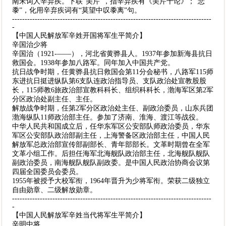
南宋词人辛弃疾。下联“美芹”，指辛弃疾有《美芹十论》；“悲
黍”，化用辛弃疾词有“莫望中叹黍离”句。
-------------------------------------------------------------------------------
-
【中国人民解放军辛姓开国将军生平简介】
辛国治少将
辛国治（1921-——），河北省黄骅县人。1937年参加新海县抗日
救国会。1938年参加八路军。同年加入中国共产党。
抗日战争时期，任黄骅县抗日救国会第11分会秘书，八路军115师
东进抗日挺进纵队第6支队连政治指导员、支队政治处宣教股股
长，115师教6旅政治部宣教科科长、组织科科长，渤海军区第2军
分区政治处副主任、主任。
解放战争时期，任第2军分区政治处主任、副政治委员，山东兵团
渤海纵队11师政治部主任。参加了济南、淮海、渡江等战役。
中华人民共和国成立后，任华东军区公安部队师政治委员，华东
军区公安部队政治部副主任，上海警备区政治部主任，中国人民
解放军总政治部宣传部副部长、青年部部长。文革时期曾在全军
文革小组工作。后担任海军北海舰队政治部主任，北海舰队舰队
副政治委员，南海舰队舰队副政委。是中国人民政治协商会议第
四届全国委员会委员。
1955年被授予大校军衔，1964年晋升为少将军衔。荣获二级独立
自由勋章、二级解放勋章。
-------------------------------------------------------------------------------
-
【中国人民解放军辛姓当代将军生平简介】
辛明中将