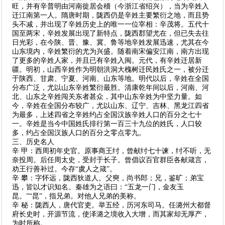
旺，并有辛普明由河南徙居会稽（今浙江省绍兴），当为辛姓入
迁江南第一人。隋唐时期，陇西仍是辛姓主要繁衍之地，而且势
头不减，并出现了辛姓历史上的唯一一位宰相：辛茂将。五代十
国至两宋，辛姓发展出现了新特点，陇西郡望尤在，但已失去往
日光彩，在今陕、晋、豫、冀、鲁等地辛姓发展迅速，尤其在今
山东境内，辛姓繁衍的尤为兴盛。随着南宋偏安江南，南方出现
了更多的辛姓人家，并且已有辛姓入闽。元代，有辛姓迁居新
疆。明初，山西辛姓作为明朝洪洞大槐树迁民姓氏之一，被分迁
于陕西、甘肃、宁夏、河南、山东等地。明代以后，辛姓在全国
分布广泛，尤以山东辛姓繁衍最胜。清康乾年间以后，河南、河
北、山东之辛姓闯关东者甚众，其中山东辛姓为中坚力量。如
今，辛姓在全国分布较广，尤以山东、辽宁、吉林、黑龙江四省
为最多，上述四省之辛姓约占全国汉族辛姓人口的百分之七十
一。辛姓是当今中国姓氏排行第一百三十九位的姓氏，人口较
多，约占全国汉族人口的百分之零点零九。
三、历史名人
辛 甲：西周初年史官。原事商王纣，曾献纣七十谏，纣不听，无
奈投周。后任周太史，受封于长子。曾倡议百官群臣各献箴言，
劝王行善补过。今存“虞人之箴”。
辛 攀：字怀远，陇西狄道人。父奭，尚书郎；兄，鉴旷；弟宝
迅，皆以才识知名。秦雄为之语曰：“五龙一门，金友玉
昆。”“昆”，指兄弟。对他人兄弟的美称。
辛 秘：陇西人，唐代官吏。举五经，历河东司马。任潞州大都督
府长史时，开源节流，使泽潞之境收入大增，而其家却无厚产，
为时所称。