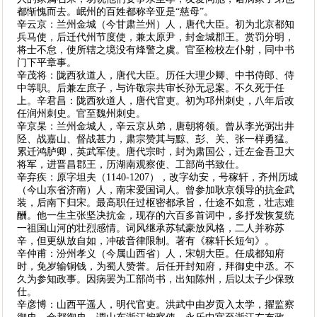
都惭愧而去。岷州的百姓都称辛亚是“慈母”。
辛云京：兰州金城（今甘肃兰州）人，唐代大臣。初为北京都知
兵马使，后迁代州节度使，兼太原尹，封金城郡王。赏罚分明，
将士不怠，使所辖之境没有烽警之虞。官至检校左仆射，同中书
门下平章事。
辛茂将：陇西狄道人，唐代大臣。历任大理少卿、中书侍郎、侍
中等职。后兼左庶子，与许敬宗共审长孙无忌案。不久死于任
上。辛君昌：陇西狄道人，唐代官吏。初为邛州刺史，八年后改
任润州刺史。官至魏州刺史。
辛京杲：兰州金城人，辛云京从弟，唐朝将领。曾从李光弼出井
陉、战嘉山、督战甚力，肃宗赞其与黥、彭、关、张一样勇猛。
累迁鸿胪卿，英武军使。唐代宗时，封为肃国公，迁左金吾卫大
将军，进晋昌郡王，历湖南观察使、工部尚书致仕。
辛弃疾：原字坦夫（1140-1207），改字幼安，号稼轩，齐州历城
（今山东省济南）人，南宋爱国词人。曾参加耿京领导的抗金武
装，后南下归宋。最高职任过枢密都承旨，仕途不如意，壮志难
酬。他一生主张坚决抗金，现存的六百多首词中，多抒发恢复统
一祖国山河的壮烈感情。词风继承苏轼豪放风格，二人并称苏
辛，但更纵放自如，冲破音律限制。著有《稼轩长短句》。
辛仲甫：汾州孝义（今属山西省）人，宋朝大臣。任成都知府
时，免岁输铜钱，为蜀人赞誉。后任开封知府，拜御史中丞。不
久为参知政事。因病罢为工部尚书，出知陈州，后以太子少保致
仕。
辛彦博：山西平遥人，明代官吏。洪武中由岁贡入太学，擢监察