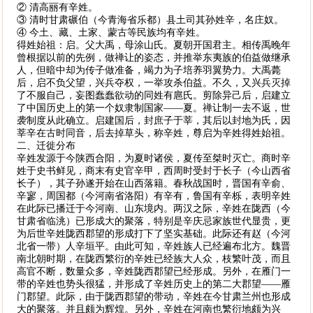
② 清高丽有辛姓。
③ 清时甘肃碾伯（今青海省乐都）县土司其孙姓辛，名庄奴。
④ 今土、藏、土家、蒙古等民族均有辛姓。
得姓始祖：启。父大禹，母涂山氏。夏朝开国君主。相传禹晚年
曾根据以前的先例，做禅让的姿态，并推举东夷族的伯益做继承
人，但暗中却为传子做准备，竭力为子培养羽翼势力。大禹薨
后，启不负父望，兴兵夺权，一举攻杀伯益。不久，又兴兵灭掉
了不服自己，妄图蠢蠢欲动的同姓有扈氏。剪除异己后，启建立
了中国历史上的第一个奴隶制国家——夏。禅让制一去不返，世
袭制度从此确立。启建国后，封庶子于莘，其后以封地为氏，因
莘辛在古时同音，后去掉草头，称辛姓，尊启为辛姓得姓始祖。
二、迁徙分布
辛姓发源于今陕西合阳，为夏时诸侯，夏传至桀时灭亡。商时辛
姓于史书鲜见，商末有史官辛甲，西周时受封于长子（今山西省
长子），其子孙遂开始在山西落籍。春秋战国时，晋国有辛俞、
辛寥，周国都（今河南省洛阳）有辛有，鲁国有辛栎，表明辛姓
在此际已播迁于今河南、山东境内。两汉之际，辛姓在陇西（今
甘肃省临洮）已形成大的聚落，特别是辛庆忌家族世代显贵，更
为后世辛姓陇西郡望的形成打下了坚实基础。此际还有赵（今河
北省一带）人辛垣平。由此可知，辛姓族人已经遍布北方。魏晋
南北朝时期，在陇西繁衍的辛姓已经族大人众，枝繁叶茂，而且
高官不断，数量众多，辛姓陇西郡望已经形成。另外，在雁门一
带的辛姓也势头很猛，并形成了辛姓历史上的第二大郡望——雁
门郡望。此际，由于陇西郡望的带动，辛姓在今甘肃兰州也形成
大的聚落。并且颇为辉煌。另外，辛姓在河南也繁衍地颇为兴