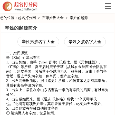
您的位置：
起名打分网
>
百家姓氏大全
>
辛姓的起源
辛姓的起源简介
辛姓男孩名字大全
辛姓女孩名字大全
一、姓氏源流
辛（Xīn）姓源出有五：
1、出自姒姓，由莘（Shēn 音伸）氏所改。据《元和姓纂》、
《广韵》等所载，夏王启封庶子于莘（故城在今陕西省合阳县东
南），建立莘国，其后世子孙以地为氏，称莘姓。后由于莘与辛
音近，遂去艹头为辛姓，称辛氏，便产生辛姓。
2、出自高辛氏所改。据《路史》所载，相传黄帝之后有高辛氏，
其后有去高字改为辛姓。
3、出自上古居住在今山东省曹县一带的有辛氏的后裔，有以辛为
姓的。
4、出自赐姓而来。据《通志·氏族略》所载：“辛氏即莘氏
也。”北周有赐项氏姓辛，其后皆显于唐代，此支为天水辛姓。
5、出自他族有辛姓或他族改辛姓：
① 清满洲人有辛姓，世居锦州。