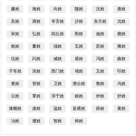
廉姓
海姓
向姓
随姓
沃姓
唐姓
宾姓
庾姓
羊舌姓
沙姓
东方姓
沈姓
宋姓
弘姓
闾丘姓
邴姓
迪姓
扈姓
敖姓
董姓
须姓
五姓
苏姓
雍姓
伍姓
闪姓
咸姓
裘姓
冯姓
曲姓
子车姓
洪姓
西门姓
堵姓
玉姓
印姓
查姓
管姓
卫姓
澹台姓
詹姓
乌姓
尘姓
覃姓
淳于姓
姬姓
伊姓
舒姓
漆雕姓
凌姓
寇姓
皇甫姓
薛姓
黄姓
冶姓
濮姓
智姓
帅姓