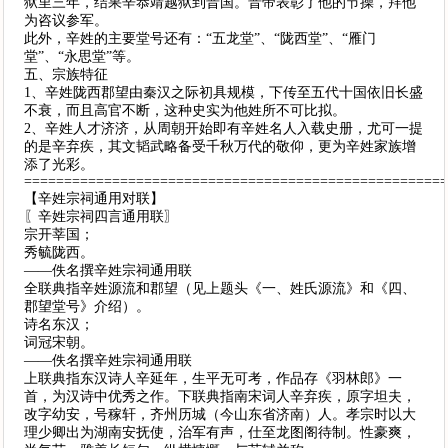
狱里三年，结果辛恭靖越狱到晋国。晋帝表彰了他的节操，拜他
为咨议参军。
此外，辛姓的主要堂号还有：“五龙堂”、“陇西堂”、“雁门
堂”、“永思堂”等。
五、宗族特征
1、辛姓陇西郡望由秦汉之际初具规模，下传至五代十国依旧长盛
不衰，而且高官不断，这种史实为他姓所不可比拟。
2、辛姓人才济济，从周朝开始即有辛姓名人入载史册，尤可一提
的是辛弃疾，其文韬武略备受千秋万代的敬仰，更为辛姓家族增
添了光彩。
====================================================
【辛姓宗祠通用对联】
〖辛姓宗祠四言通用联〗
宗开莘国；
秀毓陇西。
——佚名撰辛姓宗祠通用联
全联典指辛姓源流和郡望（见上题头《一、姓氏源流》和《四、
郡望堂号》介绍）。
诗名东汉；
词冠宋朝。
——佚名撰辛姓宗祠通用联
上联典指东汉诗人辛延年，生平无可考，作品存《羽林郎》一
首，为汉诗中优秀之作。下联典指南宋词人辛弃疾，原字坦夫，
改字幼安，号稼轩，齐州历城（今山东省济南）人。孝宗时以大
理少卿出为湖南安抚使，治军有声，仕至龙图阁待制。性豪爽，