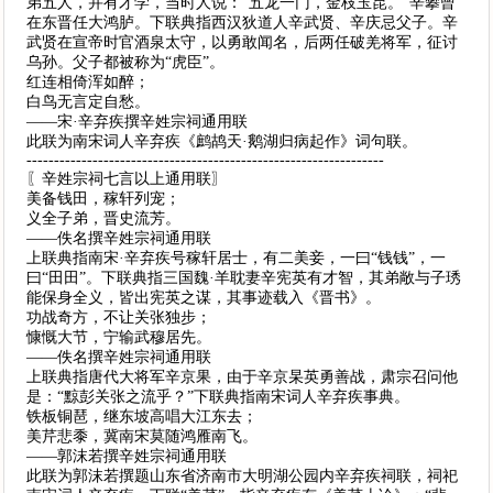
弟五人，并有才学，当时人说：“五龙一门，金枝玉昆。”辛攀曾
在东晋任大鸿胪。下联典指西汉狄道人辛武贤、辛庆忌父子。辛
武贤在宣帝时官酒泉太守，以勇敢闻名，后两任破羌将军，征讨
乌孙。父子都被称为“虎臣”。
红连相倚浑如醉；
白鸟无言定自愁。
——宋·辛弃疾撰辛姓宗祠通用联
此联为南宋词人辛弃疾《鹧鸪天·鹅湖归病起作》词句联。
-----------------------------------------------------------------
〖辛姓宗祠七言以上通用联〗
美备钱田，稼轩列宠；
义全子弟，晋史流芳。
——佚名撰辛姓宗祠通用联
上联典指南宋·辛弃疾号稼轩居士，有二美妾，一曰“钱钱”，一
曰“田田”。下联典指三国魏·羊耽妻辛宪英有才智，其弟敞与子琇
能保身全义，皆出宪英之谋，其事迹载入《晋书》。
功战奇方，不让关张独步；
慷慨大节，宁输武穆居先。
——佚名撰辛姓宗祠通用联
上联典指唐代大将军辛京果，由于辛京杲英勇善战，肃宗召问他
是：“黥彭关张之流乎？”下联典指南宋词人辛弃疾事典。
铁板铜琶，继东坡高唱大江东去；
美芹悲黍，冀南宋莫随鸿雁南飞。
——郭沫若撰辛姓宗祠通用联
此联为郭沫若撰题山东省济南市大明湖公园内辛弃疾祠联，祠祀