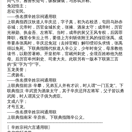
尚气节。雅善长短句，纵横慷慨，与苏轼并称。
免冠悟主；
息讼安民。
——佚名撰辛姓宗祠通用联
上联典指西汉狄道人辛庆忌，字子真，初为右校丞，屯田乌孙赤
谷城；元帝时，历官金城长史，张掖、酒泉太守；成帝时，历官
光禄勋、执金吾、左将军。当时，成帝的舅父王风专权，后因罪
降职，槐里令朱云上书，要借上方剑斩依附王风的佞臣张禹。成
帝要杀张禹时，辛庆忌免冠（去掉官帽）解印绶叩头求情，张禹
得以免死。下联典指隋代狄道人辛公义，少年时丧父，母亲教他
读书，以勤苦著称。开皇初年，官岷州刺史，全境百姓称他为慈
母。后历官牟州刺史、司隶大夫。此联另有一版本下联第三言
的“安”字为“宁”字。
五龙美誉；
二虎扬名。
——佚名撰辛姓宗祠通用联
上联典指前凉·辛攀，兄弟五人并有才识，时人谓“一门五龙”。下
联典指汉·辛武贤为酒泉太守，其子辛庆忌拜左将军，父子皆以勇
武闻，时人谓其父子俱为虎臣。
文成八字；
才号五龙。
——佚名撰辛姓宗祠通用联
上联典指南宋·辛弃疾。下联典指隋辛公义。
-----------------------------------------------------------------
〖辛姓宗祠六言通用联〗