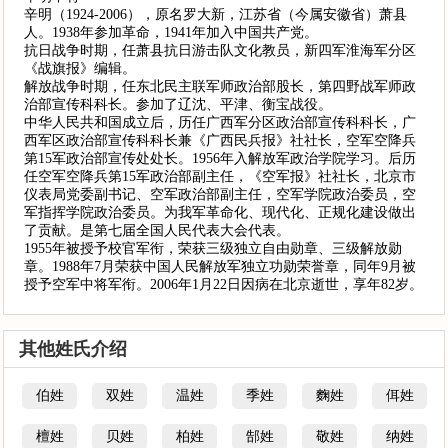
辛明（1924-2006），原名罗大新，江苏省（今属安徽省）萧县
人。1938年参加革命，1941年加入中国共产党。
抗日战争时期，任萧县抗日游击队文化教员，新四军淮海军分区
《战旗报》编辑。
解放战争时期，任东北民主联军师政治部股长，第四野战军师政
治部宣传科科长。参加了辽沈、平津、衡宝战役。
中华人民共和国成立后，历任广西军分区政治部宣传科科长，广
西军区政治部宣传科科长兼《广西民兵报》社社长，空军空降兵
第15军政治部宣传处处长。1956年入解放军政治学院学习。后历
任空军空降兵第15军政治部副主任，《空军报》社社长，北京市
仪表局党委副书记、空军政治部副主任，空军学院政治委员，空
军指挥学院政治委员。为我军革命化、现代化、正规化建设做出
了贡献。是第七届全国人民代表大会代表。
1955年被授予校官军衔，荣获三级独立自由勋章、三级解放勋
章。1988年7月荣获中国人民解放军独立功勋荣誉章，同年9月被
授予空军中将军衔。2006年1月22日因病在北京逝世，享年82岁。
其他姓氏介绍
伯姓
双姓
温姓
季姓
麴姓
佴姓
檀姓
贝姓
柏姓
郜姓
敬姓
纳姓