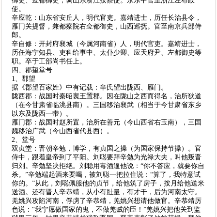
御史、佥都御史，调山东浙江按察使。永乐中官至浙江左布政
使。
辛应乾：山东省安丘人，明代官吏。嘉靖进士，历任长治县令，
雁门关提督，兼都察院右佥都御史，山西巡抚。官至南京兵部侍
郎。
辛自修：开封府襄城（今属河南省）人，明代官吏。嘉靖进士，
历任海宁知县、吏科给事中、太仆少卿、应天府尹、左都御史等
职。卒于工部尚书任上。
四、郡望堂号
1、郡望
据《郡望百家姓》中有记载：辛氏望出陇西、雁门。
陇西郡：战国时秦昭襄王置郡。因在陇山之西而得名，治所狄道
（在今甘肃省临洮县南）。三国移治襄武（相当于今甘肃省东乡
以东及陇西一带）。
雁门郡：战国时赵所置，治所在善元（今山西省右玉南），三国
魏移治广武（今山西省代县西）。
2、堂号
双贞堂：晋朝辛勉，博学，有贞国之操（为国家保持节操）。官
侍中，跟着皇帝到了平阳。刘聪要拜辛勉为光禄大夫，叫他叛晋
归刘。辛勉坚决拒绝。刘聪用毒酒逼他说：“你不答应，就要你自
杀。”辛勉端起酒来要喝，被刘聪一把拉住说：“算了，我特意试
你的。”从此，刘聪佩服他的贞节，给他筑了房子，按月给他送米
送酒。还有晋人辛恭靖，从小有肚量，有才干，后为河南太守。
羌姚兴攻陷河南，俘虏了辛恭靖，羌姚兴想请他做官。辛恭靖厉
色说：“我宁愿做国家的鬼，不做羌贼的臣！”羌姚兴把他关到监