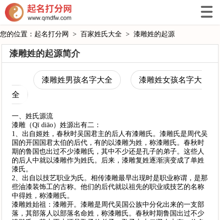
您的位置：
起名打分网
>
百家姓氏大全
>
漆雕姓的起源
漆雕姓的起源简介
漆雕姓男孩名字大全
漆雕姓女孩名字大
全
一、姓氏源流
漆雕（Qī diāo）姓源出有二：
1、出自姬姓，春秋时吴国君主的后人有漆雕氏。漆雕氏是周代吴
国的开国国君太伯的后代，有的以漆雕为姓，称漆雕氏。春秋时
期的鲁国也出过不少漆雕氏，其中不少还是孔子的弟子。这些人
的后人中就以漆雕作为姓氏。后来，漆雕复姓逐渐演变成了单姓
漆氏。
2、出自以技艺职业为氏。相传漆雕最早出现时是职业称谓，是那
些油漆装饰工的古称。他们的后代就以祖先的职业或技艺的名称
中得姓，称漆雕氏。
漆雕姓始祖：漆雕开。漆雕是周代吴国公族中分化出来的一支部
落，其部落人以部落名命姓，称漆雕氏。春秋时期鲁国出过不少