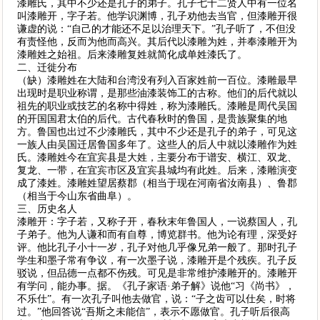
漆雕氏，其中不少还是孔子的弟子。孔子七十二贤人中有一位名
叫漆雕开，字子若。他学识渊博，孔子劝他去当官，但漆雕开很
谦虚的说：“自己的才能还不足以治理天下。”孔子听了，不但没
有责怪他，反而为他而高兴。其后代以漆雕为姓，并奉漆雕开为
漆雕姓之始祖。后来漆雕复姓就简化成单姓漆氏了。
二、迁徙分布
（缺）漆雕姓在大陆和台湾没有列入百家姓前一百位。漆雕最早
出现时是职业称谓，是那些油漆装饰工的古称。他们的后代就以
祖先的职业或技艺的名称中得姓，称为漆雕氏。漆雕是周代吴国
的开国国君太伯的后代。古代春秋时的鲁国，是贵族聚集的地
方。鲁国也出过不少漆雕氏，其中不少还是孔子的弟子，可见这
一族人由吴国迁居鲁国多年了。这些人的后人中就以漆雕作为姓
氏。漆雕姓今在宜宾县是大姓，主要分布于谱安、横江、双龙、
复龙、一带，在宜宾市区及宜宾县城均有此姓。后来，漆雕演变
成了漆姓。漆雕姓望居蔡郡（相当于现在河南省汝南县）、鲁郡
（相当于今山东省曲阜）。
三、历史名人
漆雕开：字子若，又称子开，春秋末年鲁国人，一说蔡国人，孔
子弟子。他为人谦和而有自尊，博览群书。他为论有理，深受好
评。他比孔子小十一岁，孔子对他几乎像兄弟一般了。那时孔子
学生和墨子常有争议，有一次墨子说，漆雕开是个残疾。孔子反
驳说，但品德一点都不伤残。可见是非常维护漆雕开的。漆雕开
有学问，能办事。据。《孔子家语·弟子解》说他“习《尚书》，
不乐仕”。有一次孔子叫他去做官，说：“子之齿可以仕矣，时将
过。”他回答说“吾斯之未能信”，表示不愿做官。孔子听后很高