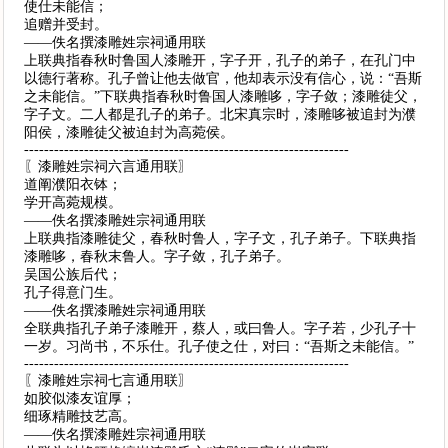
使仕未能信；
追赠并受封。
——佚名撰漆雕姓宗祠通用联
上联典指春秋时鲁国人漆雕开，字子开，孔子的弟子，在孔门中
以德行著称。孔子曾让他去做官，他却表示没有信心，说：“吾斯
之未能信。”下联典指春秋时鲁国人漆雕哆，字子敛；漆雕徒父，
字子文。二人都是孔子的弟子。北宋真宗时，漆雕哆被追封为濮
阳侯，漆雕徒父被迫封为高菀侯。
-----------------------------------------------------------------
〖漆雕姓宗祠六言通用联〗
道阐濮阳衣钵；
学开高菀规模。
——佚名撰漆雕姓宗祠通用联
上联典指漆雕徒父，春秋时鲁人，字子文，孔子弟子。下联典指
漆雕哆，春秋末鲁人。字子敛，孔子弟子。
吴国公族后代；
孔子得意门生。
——佚名撰漆雕姓宗祠通用联
全联典指孔子弟子漆雕开，蔡人，或曰鲁人。字子若，少孔子十
一岁。习尚书，不乐仕。孔子使之仕，对曰：“吾斯之未能信。”
-----------------------------------------------------------------
〖漆雕姓宗祠七言通用联〗
如胶似漆友谊厚；
细琢精雕技艺高。
——佚名撰漆雕姓宗祠通用联