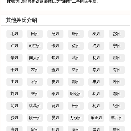
此联为以蜂腰格镶嵌漆雕氏之“漆雕”二字的嵌字联。
其他姓氏介绍
毛姓
田姓
汤姓
轩姓
巫姓
宓姓
卢姓
司空姓
卡姓
佐姓
终姓
宁姓
辛姓
闻人姓
焦姓
武姓
初姓
邴姓
于姓
左姓
盖姓
钭姓
岑姓
有姓
由姓
谷姓
皮姓
郭姓
丰姓
朴姓
刘姓
来姓
奉姓
尉迟姓
郝姓
郗姓
苟姓
诸葛姓
蔚姓
松姓
柯姓
纪姓
沙姓
段干姓
晏姓
万俟姓
乐正姓
羊舌姓
唐姓
家姓
邢姓
秦姓
戚姓
曾姓