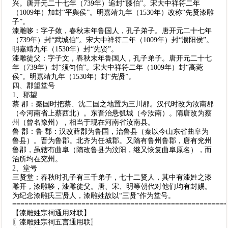
兴。唐开元二十七年（739年）追封“膝伯”。宋大中祥符二年
（1009年）加封“平舆侯”。明嘉靖九年（1530年）改称“先贤漆雕
子”。
漆雕哆：字子敛，春秋末年鲁国人，孔子弟子。唐开元二十七年
（739年）封“武城伯”。宋大中祥符二年（1009年）封“濮阳侯”。
明嘉靖九年（1530年）封“先贤”。
漆雕徒父：字子文，春秋末年鲁国人，孔子弟子。唐开元二十七
年（739年）封“须句伯”。宋大中祥符二年（1009年）封“高菀
侯”。明嘉靖九年（1530年）封“先贤”。
四、郡望堂号
1、郡望
蔡 郡：秦国时把蔡、沈二国之地置为三川郡。汉代时改为汝南郡
（今河南省上蔡西北）。东晋治悬瓠城（今汝南）。隋唐改为蔡
州（曾名豫州），相当于现在河南省汝南县。
鲁 郡：鲁 郡：汉改薛郡为鲁国，治鲁县（秦以今山东省曲阜为
鲁县）。晋为鲁郡。北齐为任城郡。又隋有鲁州鲁郡，唐有兖州
鲁郡，虽辖有曲阜（隋改鲁县为汶阳，继又恢复曲阜原名），而
治所均在兖州。
2、堂号
三贤堂：春秋时孔子有三千弟子，七十二贤人，其中有漆姓之漆
雕开，漆雕哆，漆雕徒父。唐、宋、明等朝代对他们均有封赐。
为纪念漆雕氏三贤人，漆雕姓故以“三贤”作为堂号。
====================================================
【漆雕姓宗祠通用对联】
〖漆雕姓宗祠五言通用联〗