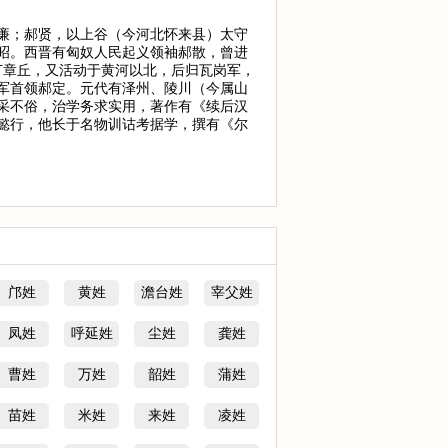
廉；郝贤，以上谷（今河北怀来县）太守
昭。西晋有匈奴人民起义领袖郝散，曾进
打章丘，又活动于黄河以北，后归瓦岗军，
军首领郝定。元代有泽州、陵川（今属山
文采不俗，治学务求实用，著作有《续后汉
懿行，他长于名物训诂考据学，撰有《尔
邝姓
黄姓
澹台姓
宰父姓
凤姓
呼延姓
尘姓
龚姓
曹姓
万姓
韶姓
蒲姓
苗姓
米姓
来姓
凌姓