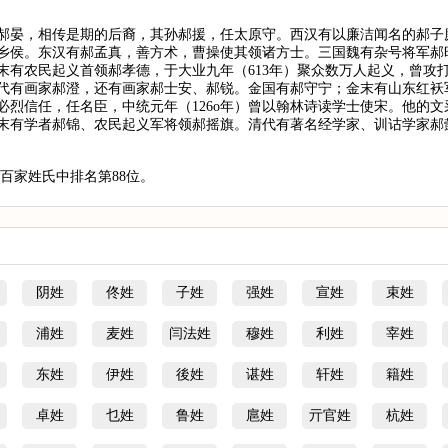
郝晏，相传是期的后裔，其孙郝援，任太原守。西汉有以廉洁闻名的郝子
乡侯。东汉有郝孟真，善方术，曹操使其领诸方士。三国魏有杂号将军郝
末有农民起义首领郝孝德，于大业九年（613年）聚众数万人起义，曾攻
代有画家郝澄，还有画家郝士安、郝锐。金国有郝守宁；金末有山东红袄
必烈信任，任名臣，中统元年（126o年）曾以翰林诗读学士使宋。他的
末有学者郝锦、农民起义军将领郝摇旗。清代有著名经学家、训诂学家郝
百家姓氏中排名第88位。
阴姓
佟姓
子姓
强姓
宣姓
束姓
浦姓
麦姓
闫法姓
穆姓
利姓
宰姓
东姓
伊姓
後姓
谌姓
轩姓
籍姓
卓姓
乜姓
鲁姓
扈姓
亓官姓
杭姓