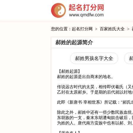
您的位置：
起名打分网
>
百家姓氏大全
>
郝姓的起源简介
郝姓男孩名字大全
【郝姓起源】
郝姓的起源是出自商末的地名。
传说远古时代的太昊，相传即伏羲氏（又
乙封在太原郝乡。于是期的后代就以封地
此即《新唐书·宰相世系》所记载：“郝
除此之外，郝姓中还有一些少数民族血统
东胡族的一支，秦末东胡遭匈奴击破后，
为姓的人。唐代南方蛮族中也有以郝、刘