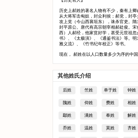
【历史名人】
历史上郝姓的著名人物有不少，秦有上卿
从大将军击匈奴，封众利侯；郝党，封亭
攻上党（今山西襄垣东），诛杀官吏。隋
封平原公。唐代有高宗朝宰相郝处俊。宋
西）人郝经，他家贫好学，甚受元世祖忽
书》、《太极演》、《通鉴书法》等。明
雅义流》、《竹书纪年校正》等书。
现在， 郝姓在以人口数量多少为序的中国
其他姓氏介绍
后姓
竺姓
单于姓
钟姓
隗姓
仰姓
费姓
相姓
鄢姓
满姓
奉姓
解姓
乔姓
温姓
莫姓
齐姓