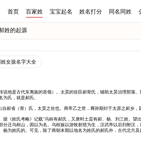
首页
百家姓
宝宝起名
姓名打分
同名同姓
郝姓的起源
郝姓女孩名字大全
传说他是古代东夷族的首领）。太昊的佐臣郝骨氏，辅助太昊治理部落。
名为氏，就是郝氏。
氏出自郝省（骨）氏，太昊之佐也。商帝乙之世，裔孙期封于太原之郝乡，
。据《姓氏考略》记载“乌桓有郝氏，又唐时土蛮有郝、杨、刘三姓。望出
部分迁乌桓山，因以为名。乌桓族以游牧射猎为生，汉武帝以后归附汉，
、杨为姓氏的。可见，除了商朝末期以地名为姓氏的郝氏外，古代北方及