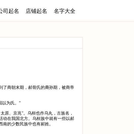
公司起名
店铺起名
名字大全
到了商朝末期，郝骨氏的裔孙期，被商帝
因以为氏。”
太原、京兆”。乌桓也作乌丸，古族名，
活动在我国北方。乌桓族中就有一些以郝
西南的少数民族中也有郝姓。