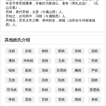
年至平章军国重事，并被封为鲁国公。著有《周礼总说》、《孔
山文集》。
乔林：唐代宰相，太原（今属山西）人。
乔知之：左司郎中，冯翎（今属陕西）人。
乔维岳：官至太常少卿、寿州刺史，南顿（治所在今河南项城
西）人。
其他姓氏介绍
汝姓
步姓
禄姓
邸姓
农姓
连姓
潘姓
仲孙姓
党姓
玉姓
劳姓
符姓
钮姓
茹姓
冼姓
百里姓
阚姓
尹姓
五姓
牟姓
后姓
阮姓
豆姓
韶姓
司马姓
邢姓
孙姓
经姓
毋姓
晋楚姓
佟姓
栾姓
甘姓
宫姓
闻姓
单姓