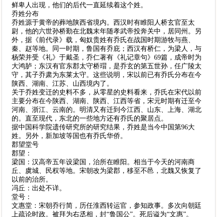
鲜卑人出现，他们的后代一直延续着这个姓。
乔姓分布
乔姓源于黄帝的葬地陕西省境内。西汉时有睢阳人桥玄官至太
尉，他的六世孙桥勤在北魏末年随孝武帝投奔关中，居同州。另
外，据《前代录》载，匈奴贵姓有乔氏在战国时期游牧与燕、
秦、赵等地。同一时期，鲁国有乔庇；西汉有桥仁，为梁人，与
杨荣并受《礼》于戴圣，乔仁著有《礼记章句》69篇，成帝时为
大鸿胪；东汉有官东郡太守桥瑁，是乔玄的第五世孙，任广陵太
守，其子乔肃为东莱太守。这些说明，宋以前已有乔氏分布在今
陕西、湖南、江苏、山西境内了。
关于乔姓变迁的史料不多，从零星的史料看来，乔氏在宋代以前
主要分布在今陕西、湖南、陕西、江西等省，宋元时期有迁至今
河南、浙江、云南的。明清又有迁到今江西、山东、上海、湖北
的。直至现代，东北的一些地方还有乔氏的聚居点。
据中国科学院遗传研究所的研究结果，乔姓是当今中国第96大
姓。另外，新加坡等国也有乔氏华侨。
郡望堂号
郡望：
梁国：汉高帝五年设梁国，治所在睢阳。相当于今天的河南商
丘、虞城、民权等地。宋朝改为梁郡，移至不邑，北魏又恢复了
以前的治所。
冯丘：出处不详。
堂号：
文惠堂：宋朝乔行简，历任淮西转运官，参知政事。多次向朝廷
上疏论时政。被拜为右丞相，封“鲁国公”。死后谥为“文惠”。