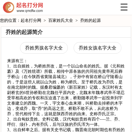
您的位置：
起名打分网
>
百家姓氏大全
>
乔姓的起源
乔姓的起源简介
乔姓男孩名字大全
乔姓女孩名字大全
来源有三：
1、出自姬姓，为桥姓所改，是一个以山命名的姓氏。据《元和姓
纂》及《万姓统谱》所载，相传中原各族的共同祖先黄帝死后葬
于桥山（在今陕西省黄陵县城北），子孙中有留在桥山守陵看山
的，于是这些人就以山为姓，称为桥氏。至于桥氏改为乔氏，是
在南北朝时的魏。据桑君编纂的《新百家姓》记载，东汉时有太
尉桥玄的6世孙桥勤在北魏任平原内史，北魏末年魏孝武帝不堪忍
受宰相高欢的专权和压迫逃了出来，桥勤随孝武帝一起投奔到宇
文泰建立的西魏。一天，宇文泰心血来潮，叫桥勤去掉桥的木字
边，变成乔，取“乔”的高远之意。桥勤不敢不从，从此改桥为
乔，世代相传下去，这就是陕西乔姓的由来。史称乔氏正宗。
2、出自匈奴贵姓。史料记载，汉代匈奴贵姓有四个----兰、乔、
呼衍、须仆，内有乔氏，后与汉族的乔氏浑为一体。
3、出自鲜卑之后。据有关史书记载，魏晋南北朝时期也有乔姓的