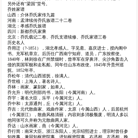
另外还有“梁国”堂号。
乔姓家谱
山西：介休乔氏家传九篇
河南：孟津续传乔氏族谱二十二卷
湖北：孝感乔氏族谱
四川：新都乔氏家乘
北京：乔氏载记二卷、乔氏支谱续修、乔氏家谱三卷
历史名人
乔用迁（?-1851），湖北孝感人。字见斋。嘉庆进士，授内阁中
书。充军机章京。后历任广西南宁知府、道员，广东按察使。
1840年，林则徐在广州禁烟时，曾率军在穿鼻洋、尖沙角轰击入
侵的英国军舰和走私船。同年任山东布政使。1845年升贵州巡
抚。1852年卒。
乔松年：清代山西巡抚，徐满人。
乔世植：上海人，著名诗人。
乔林：画家、篆刻家，如皋人。
乔允升：明代刑部尚书，洛阳（今属河南）人。
乔宇：著名大臣，乐平（今属河北）人。
乔中和：太原通判，丘（今属河北）人。
乔吉：元代散曲家、戏曲作家，太原（今属山西）人，后居杭州
（今属浙江），散曲风格清丽，内容则多消极颓废，明清人多以
他同张可久并称为元散曲两人家。
乔达：山水画家，燕（今属河北）人。
乔行简：南宋大臣。浙江东阳人，光宗绍熙进士，理宗时曾任参
知政事，兼同知枢密院事、进知枢密院事、右丞相、左丞相，晚