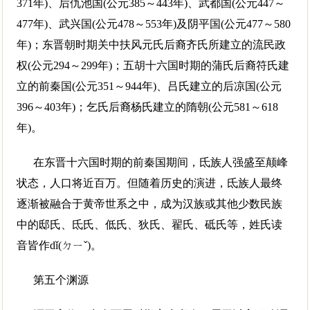
371年)、后仇池国(公元385～443年)、武都国(公元447～
477年)、武兴国(公元478～553年)及阴平国(公元477～580
年)；东晋朝时期关中扶风元氏后裔齐氏所建立的流民政
权(公元294～299年)；五胡十六国时期的蒲氏后裔符氏建
立的前秦国(公元351～944年)、吕氏建立的后凉国(公元
396～403年)；乞氏后裔杨氏建立的隋朝(公元581～618
年)。
在东晋十六国时期的前秦国期间，氐族人强盛至颠峰
状态，人口将近百万。但随着历史的演进，氐族人最终
逐渐被融合于黄帝世系之中，成为汉族或其他少数民族
中的邸氏、氐氏、低氏、狄氏、翟氏、砥氏等，姓氏读
音皆作dǐ(ㄉㄧˇ)。
第五个渊源