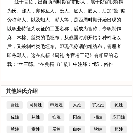
源于官位，出自两周时期官吏邸人，属于以官职称谓
为氏。邸人，亦称互人、氐人、底人、厎人，后加“邑”偏
旁称邸人、以及蚎人、䣌人等，是西周时期开始出现的
以职业特征为表征的工匠名称，后成为官称，专职制作
麻、木棉、丝类的毛坯布，从战国时期开始引种棉花以
后，又兼制棉类毛坯布。即现代称谓的粗纺布，管理者
即称邸人。这在典籍《周礼·冬官考工记》有相应的记
载：“丝三邸。”在典籍《广韵》中注释：“邸，俗作
其他姓氏介绍
督姓
司徒姓
申屠姓
凤姓
宇文姓
甄姓
佐姓
从姓
铁姓
阳姓
相姓
东门姓
兰姓
童姓
展姓
白姓
钦姓
桓姓