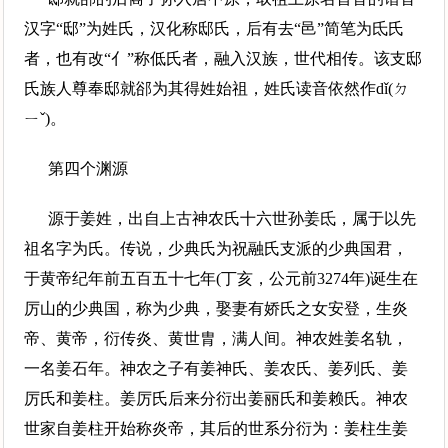
汉字“邸”为姓氏，汉化称邸氏，后有去“邑”简笔为氐氏
者，也有改“亻”称低氏者，融入汉族，世代相传。该支邸
氏族人尊奉邸就郤为其得姓始祖，姓氏读音依然作dǐ(ㄉ
ㄧˇ)。
第四个渊源
源于姜姓，出自上古神农氏十六世孙姜氐，属于以先
祖名字为氏。传说，少典氏为祝融氏支派的少典国君，
于黄帝纪年前五百五十七年(丁亥，公元前3274年)诞生在
厉山的少典国，称为少典，娶妻有娇氏之女安登，生炎
帝、黄帝，衍传炎、黄世胄，满人间。神农姓姜名轨，
一名姜石年。神农之子有姜神氏、姜农氏、姜列氏、姜
厉氏和姜柱。姜厉氏后来分衍出姜丽氏和姜赖氏。神农
世家自姜柱开始称炎帝，其后的世系分衍为：姜柱生姜