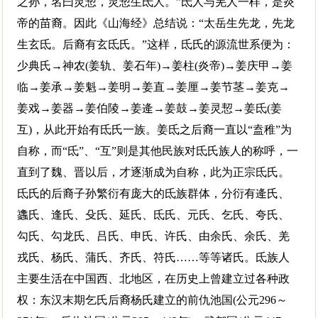
之孙，名曰灵恝，灵恝生氐人。”氐人与羌人一样，是炎
帝的苗裔。因此《山海经》总结说：“太岳生先龙，先龙
生玄氐。后裔有玄氐氏。”这样，氐氏的源流世系便为：
少典氏→神农(姜轨、姜石年)→姜柱(炎帝)→姜庆甲→姜
临→姜承→姜魁→姜明→姜直→姜厘→姜节茎→姜克→
姜戏→姜器→姜伯陵→姜逄→姜鼓→姜灵恝→姜氐(姜
互)，从此开始有氐氏一族。姜氐之后裔一直以“盍稚”为
自称，而“氐”、“互”则是其他民族对氐氏族人的称呼，一
直到了魏、晋以后，才逐渐成为自称，此为正宗氐氏。
氐氏的后裔子孙繁衍有庞大的氐族群体，分衍有逄氏、
蠭氏、逢氏、殳氏、延氏、氐氏、元氏、乞氏、夸氏、
勾氏、勾龙氏、吕氏、申氏、许氏、由余氏、余氏、羌
戎氏、杨氏、蒲氏、齐氏、符氏……等等诸氏。氐族人
主要生活在中国西、北地区，在历史上曾建立过各种政
权：东汉末期乞氏后裔杨氏建立的前仇池国(公元296～