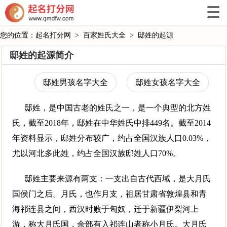
您的位置：
起名打分网
>
百家姓氏大全
>
邸姓的起源
邸姓的起源简介
邸姓男孩名字大全
邸姓女孩名字大全
邸姓，是中国古老的姓氏之一，是一个典型的北方姓
氏，截至2018年，邸姓在中华姓氏中排449名。截至2014
年资料显示，邸姓分布较广，约占全国汉族人口0.03%，
尤以河北多此姓，约占全国汉族邸姓人口70%。
邸姓主要来源有两支：一支出自古代西域，是大月氏
国侯门之后。月氏，也作月支，祖居甘肃省敦煌县和青
海祁连县之间，西汉时败于匈奴，迁于新疆伊梨河上
游，称大月氏国，余部有入祁连山者称小月氏。大月氏