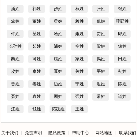
潘姓
祁姓
步姓
秋姓
张姓
银姓
农姓
董姓
毋姓
赖姓
仉姓
呼延姓
仲姓
丛姓
哈姓
雍姓
贾姓
郎姓
长孙姓
茹姓
浦姓
空姓
梁姓
辕姓
麴姓
可姓
谯姓
家姓
揭姓
田姓
皮姓
奉姓
豆姓
关姓
平姓
别姓
晋姓
姜姓
边姓
宁姓
迟姓
陈姓
聂姓
袁姓
顾姓
强姓
常姓
谌姓
江姓
乜姓
拓跋姓
王姓
关于我们
|
免责声明
|
隐私政策
|
帮助中心
|
网站地图
|
联系我们