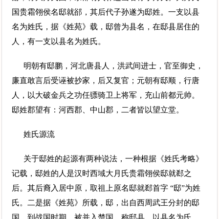
国贵霜翎侯名邸就郤，其后代子孙遂为邸姓。一支以县
名为姓氏，据《姓苑》载，邸曾为县名，在邸县居住的
人，有一支以县名为姓氏。
明朝有邸鹏，河北唐县人，洪武间进士，官至御史，
廉直敢言后受诬被抄家，后又复官；元朝有邸顺，行唐
人，以大破金兵之功任骠骑卫上将军，充山前都元帅。
邸姓郡望有：河西郡、中山郡，二者皆以望立堂。
姓氏源流
关于邸姓的起源有两种说法，一种根据《姓氏考略》
记载，邸姓的人是汉时西域大月氏贵霜翎侯邸就郄之
后。其后裔入居中原，取祖上原名邸就郄首字 “邸”为姓
氏。二是据《姓苑》所载，邸，出自西周武王分封的邸
国，到战国时期，被并入楚国，称邸县，以县名为氏。