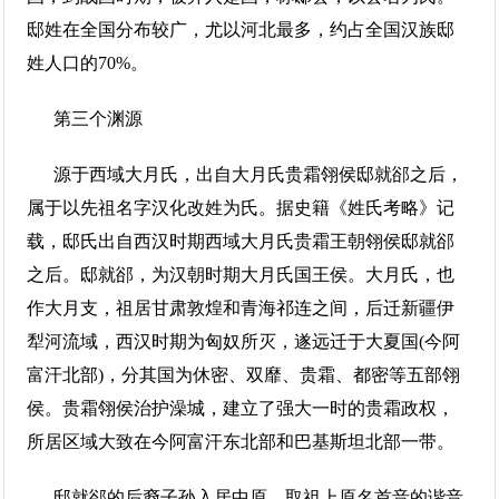
邸姓在全国分布较广，尤以河北最多，约占全国汉族邸
姓人口的70%。
第三个渊源
源于西域大月氏，出自大月氏贵霜翎侯邸就郤之后，
属于以先祖名字汉化改姓为氏。据史籍《姓氏考略》记
载，邸氏出自西汉时期西域大月氏贵霜王朝翎侯邸就郤
之后。邸就郤，为汉朝时期大月氏国王侯。大月氏，也
作大月支，祖居甘肃敦煌和青海祁连之间，后迁新疆伊
犁河流域，西汉时期为匈奴所灭，遂远迁于大夏国(今阿
富汗北部)，分其国为休密、双靡、贵霜、都密等五部翎
侯。贵霜翎侯治护澡城，建立了强大一时的贵霜政权，
所居区域大致在今阿富汗东北部和巴基斯坦北部一带。
邸就郤的后裔子孙入居中原，取祖上原名首音的谐音