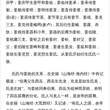
庆甲；姜庆甲生姜甲和姜临；姜临传姜承；姜承传姜
魁；姜魁传姜明；姜明传姜直；姜直传姜厘；姜厘传姜
居(哀)；姜居传姜节茎。姜节茎之后有姜节、姜戏、姜克
三支。姜克传姜榆罔(参卢)，其后衍生姜榆、姜露、赤
狄；姜戏传姜器和小帝。姜器的后裔为姜钜、姜伯陵、
姜祝庸三支。姜钜之后有姜封、姜钜、姜封父、姜富
父；姜伯陵生姜蜂和姜逄，姜逄生姜殳、姜延和姜鼓，
姜鼓生姜灵恝，姜灵恝生姜氐。从姜氐开始衍生氐氏一
族。
氐氏与姜姓的关系，在史籍《山海经·海内经》中有记
载道：“伯夷父生西岳，西岳生先龙，先龙是始生氐羌，
氐羌乞姓”。与姜姓同奉伯夷、四岳为祖神而异姓，表明
了四岳苗裔的分化。氐人与羌人一样，是炎帝的苗裔。
在史籍《山海经·大荒西经》又记述：“有氐人之国，炎帝