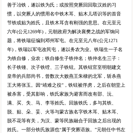
善于冶铁，遂以铁为氏；或按照突厥回回取汉姓的习
惯，以突厥人的惯用名中铁木耳、贴木儿塔识等的首音
节铁或贴为姓氏，且铁木耳含有刚强的意思。在元至元
六年(公元1269年)，元朝政府为解决襄樊之战的军饷问
题，将铁瑞征编到邓州军屯。在元至元八年(公元1271
年)，铁瑞以军屯改民屯，遂以务农为业。铁瑞生一子名
为铁自修，业农；铁自修生子铁仲名；铁仲名生三子：
长子铁锺、次子铁镗、三子铁铉。其铁铉官至明朝建文
皇帝的兵部尚书，曾数次大败燕王朱棣的北军，斩杀燕
王大将张玉。因“靖难之役”，铁铉被俘虏，之后在朝堂上
被杀害，受其影响，铁氏家族为避害而改有邵、沅、
满、买、失、马、李等姓氏。回族铁氏，多与其铁、
脱、贴、朵、妥、火等与蒙古族名字铁木耳、贴木耳、
脱不花等有关，为汉、蒙等民族融合于回族之后出现的
姓氏。一部分铁氏族源也“属于突厥语族。”元朝任中书左