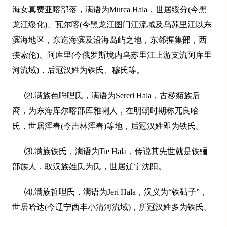
海女真费亚喀部落，满语为Murca Hala，世居绥分(今黑
龙江绥化)、瓦尔喀(今黑龙江图门江流域及乌苏里江以东
滨海地区，东迄海滨及沿海岛屿之地，东邻握集部，西
接索伦)、阿库里(今俄罗斯境内乌苏里江上游支流阿库里
河流域)，后冠汉姓为铁氏、穆氏等。
⑵.满族色哷哩氏，满语为Sereri Hala，古秽貊族后
裔，为东海库尔喀部库雅喇人，在明朝时期称兀良哈
氏，世居浑春(今吉林浑春)等地，后冠汉姓即为铁氏。
⑶.满族铁氏，满语为Tie Hala，传说其先世就是铁骊
部族人，取汉族姓氏为氏，世居辽宁沈阳。
⑷.满族哲哩氏，满语为Jeri Hala，汉义为“铁砧子”，
世居哈达(今辽宁西丰小清河流域)，所冠汉姓多为铁氏。