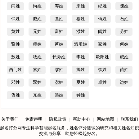
闫姓
尚姓
寿姓
来姓
纪姓
隗姓
仰姓
戚姓
匡姓
穆姓
傅姓
石姓
黄姓
元姓
富姓
濮姓
阙姓
劳姓
暨姓
师姓
芦姓
漆雕姓
家姓
何姓
敖姓
牧姓
长孙姓
李姓
欧阳姓
咸姓
西门姓
索姓
缪姓
揭姓
钦姓
苗姓
邓姓
双姓
宓姓
夏姓
卓姓
边姓
胥姓
亢姓
熊姓
钟姓
关于我们
|
免责声明
|
隐私政策
|
帮助中心
|
网站地图
|
联系我们
起名打分网专注科学智能起名服务，姓名评分测试的研究和相关姓名知识
交流与分享，助您轻松起好名。