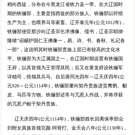
稍向西徒，分布在今黑龙江省铁力县一带。在大辽国时
期的铁骊部，主要是指西徙的部分族人。铁骊部以狩猎
生产为主，也喂养马等家畜。辽开泰元年(公元1012年)，
铁骊部使臣那沙向辽圣宗乞求佛像、儒书，辽圣宗耶律·
隆绪“诏赐护国仁王佛像一，易、诗、书、春秋、礼记各
一部”，这说明其时铁骊部贵族上层已有较高的文化水
平。铁骊部为大辽属国之一，在辽国时期设置有铁骊国
王府，以其首领为王管理其民；后又在黄龙府设铁骊军
详稳司，统领其兵马。自后唐同光四年～辽天庆四年(公
元926～公元1114年)，铁骊部屡向契丹贵族进贡鹰鹘、貂
皮、马匹等方物。铁骊部还常与兀惹人作战，并将俘获
的兀惹户献于契丹贵族。
辽天庆四年(公元1114年)，铁骊部酋长回离保率部众
归附女真族首领完颜·阿骨打。金天会八年(公元1130年)，