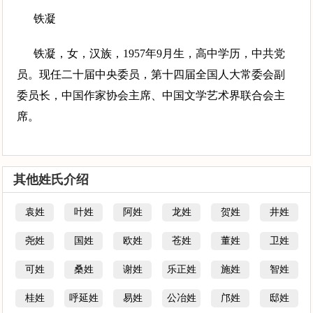
铁凝
铁凝，女，汉族，1957年9月生，高中学历，中共党
员。现任二十届中央委员，第十四届全国人大常委会副
委员长，中国作家协会主席、中国文学艺术界联合会主
席。
其他姓氏介绍
袁姓
叶姓
阿姓
龙姓
贺姓
井姓
尧姓
国姓
欧姓
苍姓
董姓
卫姓
可姓
桑姓
谢姓
乐正姓
施姓
智姓
桂姓
呼延姓
易姓
公冶姓
邝姓
邸姓