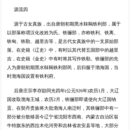
源流四
源于古女真族，出自唐朝初期黑水靺鞨铁利部，属于
以部落称谓汉化改姓为氏。铁骊部，亦称铁利、铁离、
铁甸、铁勒、越里吉等，是古代女真族中的一支原始部
落。在史籍《辽史》中，有时以其代替五国部中的越里
吉，在史籍《金史》中有时将其写作铁勒。铁骊部的先
人为唐朝初期黑水靺鞨铁利部民，后归服于渤海国，当
时渤海国设置有铁利府。
后唐庄宗李存勖同光四年(公元926年)农历1月，大辽
国攻取渤海王城，农历2月，铁骊部即遣使向大辽国纳
贡。在契丹贵族将大批渤海人南迁时，其铁骊部中有一
部分被分散移居今辽宁省沈阳市西南、内蒙古自治区翁
牛特旗东的西拉木伦河旁和吉林省农安县等地，大部分