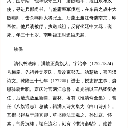
兵，围济南，他率众守三月，屡败燕军，擢山东布政
使，寻进兵部尚书。与盛庸率军伐燕，在东昌之战中大
败燕师，击杀燕师大将张玉。后燕王渡江奇袭南京，即
帝位。他兵溃被俘，执送成祖，反背坐廷中大骂，磔
死，年三十七岁。南明福王时追谥忠襄。
铁保
清代书法家，满族正黄旗人。字冶亭（1752-1824），
号梅庵。先祖姓觉罗氏，后改柬鄂氏。幼慧敏，喜习汉
诗文。乾隆三十七年（1772年）进士，授吏部主事，袭
恩骑尉世职。嘉庆时官两江总督，道光初以三品卿衔改
任，后遭流放至新疆、吉林。著有《惟清斋全集》，曾
任《八旗通志》总裁，辑满人诗文集为《白山诗介》。
其楷书得益于颜真卿，草书师法王羲之、孙过庭、怀
素，气骨沉雄，端庄流宕，刻有《惟清斋帖》。他曾