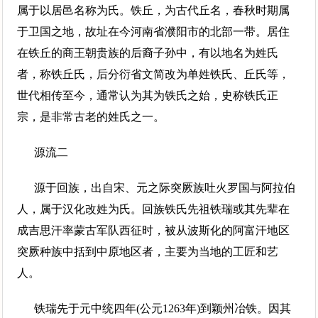
属于以居邑名称为氏。铁丘，为古代丘名，春秋时期属
于卫国之地，故址在今河南省濮阳市的北部一带。居住
在铁丘的商王朝贵族的后裔子孙中，有以地名为姓氏
者，称铁丘氏，后分衍省文简改为单姓铁氏、丘氏等，
世代相传至今，通常认为其为铁氏之始，史称铁氏正
宗，是非常古老的姓氏之一。
源流二
源于回族，出自宋、元之际突厥族吐火罗国与阿拉伯
人，属于汉化改姓为氏。回族铁氏先祖铁瑞或其先辈在
成吉思汗率蒙古军队西征时，被从波斯化的阿富汗地区
突厥种族中括到中原地区者，主要为当地的工匠和艺
人。
铁瑞先于元中统四年(公元1263年)到颖州冶铁。因其