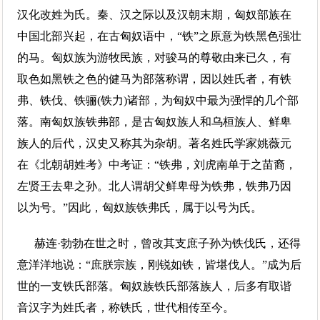
汉化改姓为氏。秦、汉之际以及汉朝末期，匈奴部族在
中国北部兴起，在古匈奴语中，“铁”之原意为铁黑色强壮
的马。匈奴族为游牧民族，对骏马的尊敬由来已久，有
取色如黑铁之色的健马为部落称谓，因以姓氏者，有铁
弗、铁伐、铁骊(铁力)诸部，为匈奴中最为强悍的几个部
落。南匈奴族铁弗部，是古匈奴族人和乌桓族人、鲜卑
族人的后代，汉史又称其为杂胡。著名姓氏学家姚薇元
在《北朝胡姓考》中考证：“铁弗，刘虎南单于之苗裔，
左贤王去卑之孙。北人谓胡父鲜卑母为铁弗，铁弗乃因
以为号。”因此，匈奴族铁弗氏，属于以号为氏。
赫连·勃勃在世之时，曾改其支庶子孙为铁伐氏，还得
意洋洋地说：“庶朕宗族，刚锐如铁，皆堪伐人。”成为后
世的一支铁氏部落。匈奴族铁氏部落族人，后多有取谐
音汉字为姓氏者，称铁氏，世代相传至今。