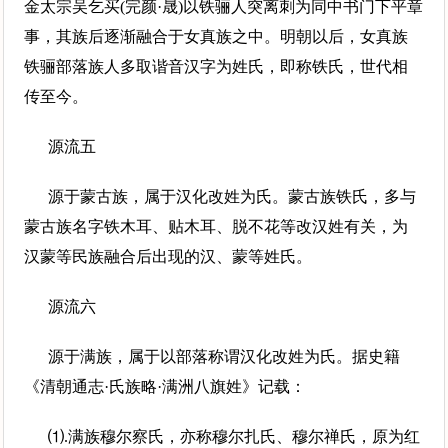
金太宗吴乞买(完颜·晟)以铁骊人突离刺为同中书门下平章
事，其族后逐渐融合于女真族之中。明朝以后，女真族
铁骊部落族人多取谐音汉字为姓氏，即称铁氏，世代相
传至今。
源流五
源于蒙古族，属于汉化改姓为氏。蒙古族铁氏，多与
蒙古族名字铁木耳、贴木耳、脱不花等改汉姓有关，为
汉蒙等民族融合后出现的汉、蒙等姓氏。
源流六
源于满族，属于以部落称谓汉化改姓为氏。据史籍
《清朝通志·氏族略·满洲八旗姓》记载：
⑴.满族穆尔察氏，亦称穆尔扎氏、穆尔禅氏，原为红