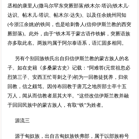
丞相的康里人(撒马尔罕东突厥部落)铁木尔·塔识(铁木儿·
达识、帖木儿·塔识、帖木尔·达失)、以及任余姚州同知
(今浙江余姚)的铁间，也是哈刺鲁人(信仰伊斯兰教的西突
厥部落)。此外，由于“铁木耳于蒙古语作铁解，突厥语族
亦多取此名。两族均属于阿尔泰语系，语汇固多相同。
另有个别回族铁氏出自归信伊斯兰教的蒙古族人的名
子。如在史籍《多桑蒙古史》记载：“阿难答(元世祖忽必
烈第三子、安西王忙哥刺之子)初为一回教徒抚养，归依
回教，信之颇笃。因传布回教于唐兀之地所部士卒十五
万人，闻从而信教者居其大半。”这些改信伊斯兰教并融
于回回民族中的蒙古族人，有取“铁”为姓者。
源流三
源于匈奴族，出自古匈奴族铁弗部，属于以部族称号