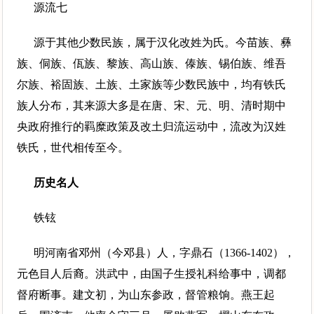
源流七
源于其他少数民族，属于汉化改姓为氏。今苗族、彝
族、侗族、佤族、黎族、高山族、傣族、锡伯族、维吾
尔族、裕固族、土族、土家族等少数民族中，均有铁氏
族人分布，其来源大多是在唐、宋、元、明、清时期中
央政府推行的羁糜政策及改土归流运动中，流改为汉姓
铁氏，世代相传至今。
历史名人
铁铉
明河南省邓州（今邓县）人，字鼎石（1366-1402），
元色目人后裔。洪武中，由国子生授礼科给事中，调都
督府断事。建文初，为山东参政，督管粮饷。燕王起