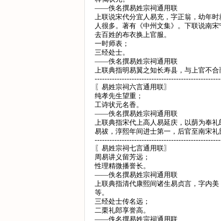
——佚名撰易姓宗祠通用联
上联说宋代分宜人易充，字正翁，幼年时
人很多。著有《中州文集》。下联说南宋
去百姓的布衣换上官服。
一时师表；
三经处士。
——佚名撰易姓宗祠通用联
上联典指明易翼之知长寿县，与上官不合
---------------------------------------------------
〖易姓宗祠六言通用联〗
纯孝先生望重；
工诗状元名香。
——佚名撰易姓宗祠通用联
上联典指宋代上高人易延庆，以荫为奉礼
易祓，淳熙年间进士第一，后官至南宋礼
---------------------------------------------------
〖易姓宗祠七言通用联〗
周易讲义留芳远；
性理精微播誉长。
——佚名撰易姓宗祠通用联
上联典指清代康熙间诸生易贞言，字内美
等。
三经处士传名远；
二栗礼郎享誉高。
——佚名撰易姓宗祠通用联