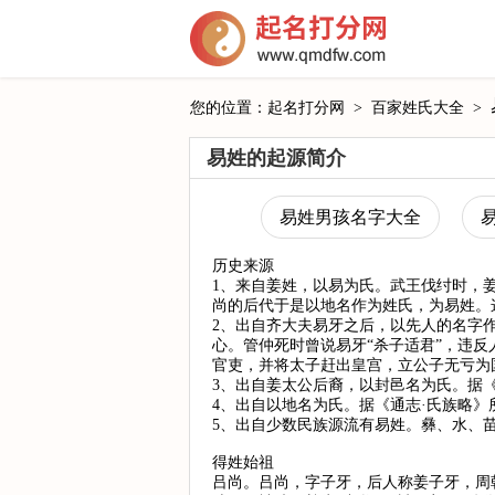
您的位置：
起名打分网
>
百家姓氏大全
>
易姓的起源简介
易姓男孩名字大全
历史来源
1、来自姜姓，以易为氏。武王伐纣时，
尚的后代于是以地名作为姓氏，为易姓。
2、出自齐大夫易牙之后，以先人的名字
心。管仲死时曾说易牙“杀子适君”，违
官吏，并将太子赶出皇宫，立公子无亏为
3、出自姜太公后裔，以封邑名为氏。据
4、出自以地名为氏。据《通志·氏族略
5、出自少数民族源流有易姓。彝、水、
得姓始祖
吕尚。吕尚，字子牙，后人称姜子牙，周