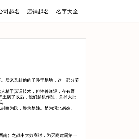
公司起名
店铺起名
名字大全
齐。后来又封他的子孙于易地，这一部分姜
此人精于烹调技术，但性善逢迎，存有野
齐王病了以后，他们趁机作乱，杀掉大批
氏。
以封邑为氏，称为易姓。是为河北易姓。
西南）之战中大败商纣，为灭商建周第一