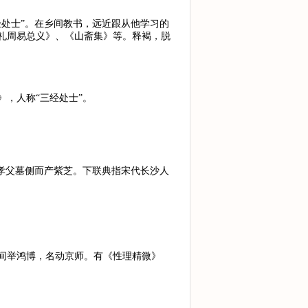
处士”。在乡间教书，远近跟从他学习的
礼周易总义》、《山斋集》等。释褐，脱
，人称“三经处士”。
孝父墓侧而产紫芝。下联典指宋代长沙人
间举鸿博，名动京师。有《性理精微》