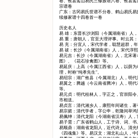
卷、攸县鸾山易氏三修族谱八卷、攸县鸾
宗谱卷
广东：古冈易氏世谱不分卷、鹤山易氏易
续修家谱十四卷首一卷
历史名人
易 雄：东晋长沙浏阳（今属湖南省）人
易 重：唐朝人，官至大理评事。时云其：
易 充：分宜人，宋代学者，聪慧超群，
易 祓：长沙（今属湖南省）人，宋代淳
易元吉：长沙（今属湖南省）人，北宋著
图》、《花石珍禽图》等。
易延庆：上高（今属江西省）人，以荫为
理，时称“纯孝先生”。
易绍宗：湖广攸县（今属湖北）人，明代
易翼之：腾越（今云南省腾冲）人，明代
等。
易元贞：明代桂林人，字正之，官崇阳令
市相送。
易贞言：清代湘乡人，康熙年间诸生，著
易宗捃：清代学者，字公申，乾隆间举鸿
易佩绅：清代龙阳（今湖南省汉寿）人，
易子需：广东省鹤山人，工于诗、词、书
易顺鼎：湖南省龙阳人，近代诗人。清光
《四魂集》等。易汉文：湖北礼山人，中