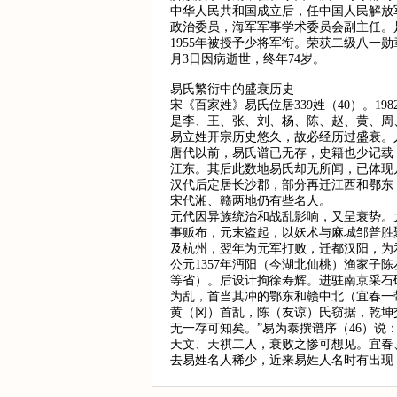
中华人民共和国成立后，任中国人民解放军
政治委员，海军军事学术委员会副主任。
1955年被授予少将军衔。荣获二级八一勋
月3日因病逝世，终年74岁。
易氏繁衍中的盛衰历史
宋《百家姓》易氏位居339姓（40）。1
是李、王、张、刘、杨、陈、赵、黄、周
易立姓开宗历史悠久，故必经历过盛衰。
唐代以前，易氏谱已无存，史籍也少记载，
江东。其后此数地易氏却无所闻，已体现
汉代后定居长沙郡，部分再迁江西和鄂东
宋代湘、赣两地仍有些名人。
元代因异族统治和战乱影响，又呈衰势。
事贩布，元末盗起，以妖术与麻城邹普胜聚
及杭州，翌年为元军打败，迁都汉阳，为
公元1357年沔阳（今湖北仙桃）渔家子
等省）。后设计拘徐寿辉。进驻南京采石矶
为乱，首当其冲的鄂东和赣中北（宜春一
黄（冈）首乱，陈（友谅）氏窃据，乾坤
无一存可知矣。”易为泰撰谱序（46）说
天文、天祺二人，衰败之惨可想见。宜春
去易姓名人稀少，近来易姓人名时有出现