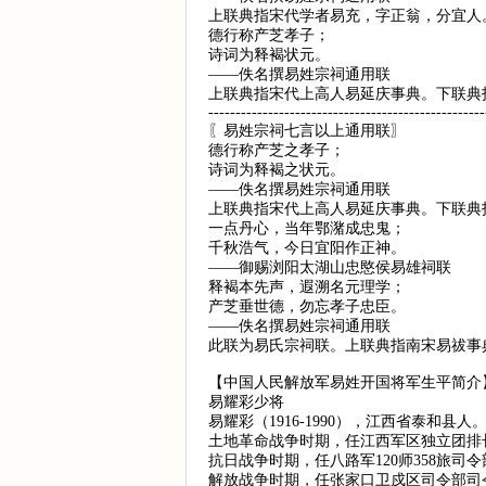
上联典指宋代学者易充，字正翁，分宜人
德行称产芝孝子；
诗词为释褐状元。
——佚名撰易姓宗祠通用联
上联典指宋代上高人易延庆事典。下联典
---------------------------------------------------
〖易姓宗祠七言以上通用联〗
德行称产芝之孝子；
诗词为释褐之状元。
——佚名撰易姓宗祠通用联
上联典指宋代上高人易延庆事典。下联典
一点丹心，当年鄂潴成忠鬼；
千秋浩气，今日宜阳作正神。
——御赐浏阳太湖山忠愍侯易雄祠联
释褐本先声，遐溯名元理学；
产芝垂世德，勿忘孝子忠臣。
——佚名撰易姓宗祠通用联
此联为易氏宗祠联。上联典指南宋易祓事
【中国人民解放军易姓开国将军生平简介
易耀彩少将
易耀彩（1916-1990），江西省泰和县
土地革命战争时期，任江西军区独立团排长
抗日战争时期，任八路军120师358旅
解放战争时期，任张家口卫戍区司令部司令