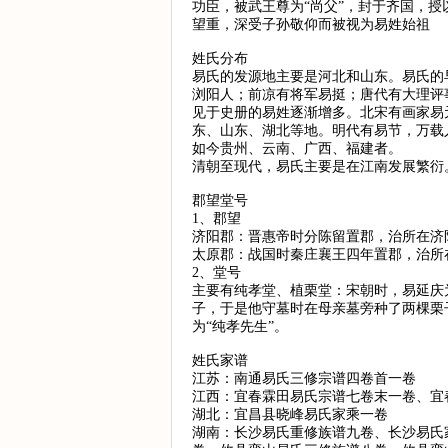
功臣，被武王尊为“尚父”，封于齐国，
望重，深受子孙敬仰而被视为易姓始祖
姓氏分布
易氏的发源地主要是河北和山东。易氏的
浏阳人；前凉有将军易挺；唐代有大理评
见于史册的易姓逐渐增多。北宋有画家易
东、山东、湖北等地。明代有易节，万载
如今贵州、云南、广西、福建者。
清朝至现代，易氏主要是在江南发展繁衍
郡望堂号
1、郡望
济阳郡：晋惠帝时分陈留置郡，治所在济
太原郡：战国时秦庄襄王四年置郡，治所
2、堂号
主要有纯孝堂、植栗堂：宋朝时，易延庆
子，于是他守墓时在母亲墓旁种了两棵栗
为“纯孝先生”。
姓氏家谱
江苏：南通易氏三修宗谱四卷首一卷
江西：宜春霖田易氏宗谱七卷末一卷、宜
湖北：宜昌县晓峰易氏家乘一卷
湖南：长沙易氏重修族谱九卷、长沙易氏