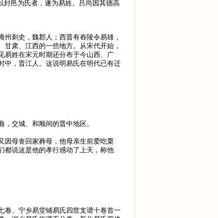
以封邑为氏者，遂为易姓。吕尚因其德高
雍州刺史，魏郡人；西晋有舂陵令易雄，
、甘肃、江西的一些地方。从宋代开始，
见易姓在宋元时期还分布于今山西、广
时中，晋江人。这说明易氏在明代已有迁
曲，交城、和顺间的晋中地区。
又因母丧回家葬母，他母亲生前爱吃栗
们都说这是他的孝行感动了上天，称他
七卷、宁乡易堂铺易氏四世支谱十卷首一