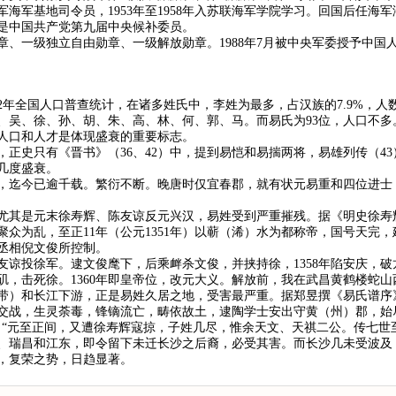
海军基地司令员，1953年至1958年入苏联海军学院学习。回国后任海
是中国共产党第九届中央候补委员。
章、一级独立自由勋章、一级解放勋章。1988年7月被中央军委授予中国人
982年全国人口普查统计，在诸多姓氏中，李姓为最多，占汉族的7.9%，人
、吴、徐、孙、胡、朱、高、林、何、郭、马。而易氏为93位，人口不多
人口和人才是体现盛衰的重要标志。
正史只有《晋书》（36、42）中，提到易恺和易揣两将，易雄列传（4
几度盛衰。
，迄今已逾千载。繁衍不断。晚唐时仅宜春郡，就有状元易重和四位进士
尤其是元末徐寿辉、陈友谅反元兴汉，易姓受到严重摧残。据《明史徐寿辉
众为乱，至正11年（公元1351年）以蕲（浠）水为都称帝，国号天完
丞相倪文俊所控制。
陈友谅投徐军。逮文俊麾下，后乘衅杀文俊，并挟持徐，1358年陷安庆，
，击死徐。1360年即皇帝位，改元大义。解放前，我在武昌黄鹤楼蛇山
带）和长江下游，正是易姓久居之地，受害最严重。据郑昱撰《易氏谱序》
交战，生灵荼毒，锋镝流亡，畴依故土，逮陶学士安出守黄（州）郡，始
：“元至正间，又遭徐寿辉寇掠，子姓几尽，惟余天文、天祺二公。传七世
、瑞昌和江东，即令留下未迁长沙之后裔，必受其害。而长沙几未受波及
，复荣之势，日趋显著。