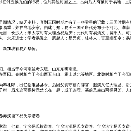
授以征讨五侯九伯的特权，位列其他封国之上。吕尚后人有被封于易地，且
早期情况，缺乏史料，直到三国时期才有了一些零星的记载：三国时期有
事易重，并在当地安家。由此可知，易氏三国至唐代分布于今河北、湖南
元吉，长沙人；宋太宗时有大理丞易延庆；元代时有易炳文，襄阳人。可
人，永乐进士；学者易翼之，腾越人；易元贞，桂林人，官至崇阳令；易
。新加坡有易姓华侨。
阳。相当于今河南兰考东境、山东东明南境。
在晋阳。秦时相当于今山西五台山、霍山以北等地区。北魏时相当于今阳
为奉礼郎，出任临淮县县令。后因父丧守墓而辞官，服满又任大理丞。后
子树，后来这两棵树竟然长在一起，成了连理。墓前又生出两棵灵芝。人
春赤溪塘下易氏宗谱卷
家谱十七卷、宁乡易氏族谱卷、宁乡沩源易氏支谱卷、宁乡沩宁易氏支谱