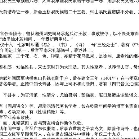
山易氏三修族谱六卷、湘潭易家塘易氏家谱十卷首一卷、湘乡易氏支谱六
氏前谱考证一卷、新会玉桥易氏族谱二十三卷、钟山易氏置谱牒不分卷、
，官任舂陵令，曾从湘州刺史司马承起兵讨王敦，事败被俘，以不畏死难
“放里仙才若相问，一年攀折两重枝。”
年仅十六、七岁时即通《易》、《书》、《诗》，号“三经处士”，著有《
熙年间进士第一，后官至南宋礼部尚书，著述甚丰。
名画家，工于花、石、禽、獐猿，亦精于花鸟瓜果，是徐熙、唐希雅的继
奉礼郎，知临淮县，宋太宗时升为大理丞。其人性至孝，以葬母去官，母
洪武年间因军功授象山县钱仓防千户，后在建文三年（1401年）在与倭寇
著名学者。正德中知长寿县，因与上司不和而隐归，著有《四书音义汇编
、平县令，为官清廉，性清介，尤恤孤弱，禁强御。暇日延诸生论道谈文
有《周易讲义》等。易宗涒清代著名学者，曾在乾隆年间举鸿博而名震京
博，名动京师。有《性理精微》等。
官至江苏布政使。
、画，尤精篆刻，曾与萧友梅合作新体乐歌。
绪年间中举，官至广东钦廉道，后事袁世凯之子袁克文。除善作诗外，也
国工农红军早期领导人，在甘肃古浪战斗中牺牲，年仅二十九岁。