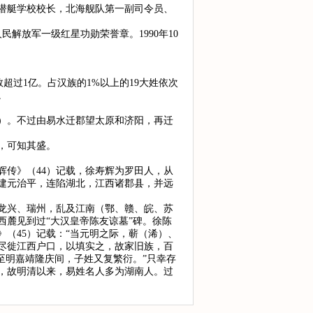
军潜艇学校校长，北海舰队第一副司令员、
民解放军一级红星功勋荣誉章。1990年10
数超过1亿。占汉族的1%以上的19大姓依次
。
3）。不过由易水迁郡望太原和济阳，再迁
，可知其盛。
传》（44）记载，徐寿辉为罗田人，从
，建元治平，连陷湖北，江西诸郡县，并远
破龙兴、瑞州，乱及江南（鄂、赣、皖、苏
西麓见到过“大汉皇帝陈友谅墓”碑。徐陈
（45）记载：“当元明之际，蕲（浠）、
尽徙江西户口，以填实之，故家旧族，百
至明嘉靖隆庆间，子姓又复繁衍。”只幸存
，故明清以来，易姓名人多为湖南人。过