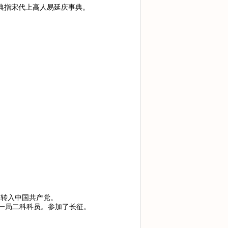
典指宋代上高人易延庆事典。
由团转入中国共产党。
委一局二科科员。参加了长征。
。