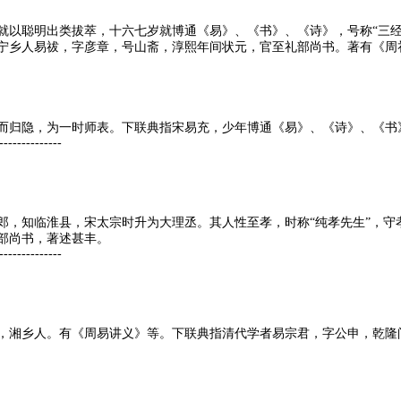
就以聪明出类拔萃，十六七岁就博通《易》、《书》、《诗》，号称“三经
宁乡人易祓，字彦章，号山斋，淳熙年间状元，官至礼部尚书。著有《周
而归隐，为一时师表。下联典指宋易充，少年博通《易》、《诗》、《书》
--------------
郎，知临淮县，宋太宗时升为大理丞。其人性至孝，时称“纯孝先生”，守
部尚书，著述甚丰。
--------------
，湘乡人。有《周易讲义》等。下联典指清代学者易宗君，字公申，乾隆