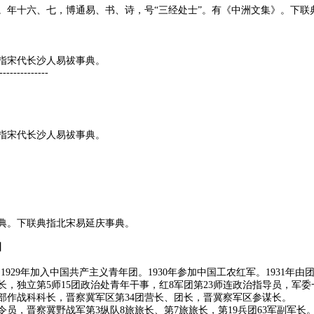
。年十六、七，博通易、书、诗，号“三经处士”。有《中洲文集》。下联
指宋代长沙人易祓事典。
--------------
指宋代长沙人易祓事典。
典。下联典指北宋易延庆事典。
】
人。1929年加入中国共产主义青年团。1930年参加中国工农红军。1931年
，独立第5师15团政治处青年干事，红8军团第23师连政治指导员，军
司令部作战科科长，晋察冀军区第34团营长、团长，晋冀察军区参谋长。
员，晋察冀野战军第3纵队8旅旅长、第7旅旅长，第19兵团63军副军长