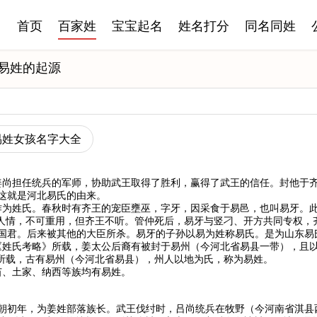
首页
百家姓
宝宝起名
姓名打分
同名同姓
易姓的起源
易姓女孩名字大全
姜尚担任统兵的军师，协助武王取得了胜利，赢得了武王的信任。封他于
这就是河北易氏的由来。
作为姓氏。春秋时有齐王的宠臣壅巫，字牙，因采食于易邑，也叫易牙。
反人情，不可重用，但齐王不听。管仲死后，易牙与竖刁、开方共同专权，
国君。后来被其他的大臣所杀。易牙的子孙以易为姓称易氏。是为山东易
《姓氏考略》所载，姜太公后裔有被封于易州（今河北省易县一带），且
》所载，古有易州（今河北省易县），州人以地为氏，称为易姓。
苗、土家、纳西等族均有易姓。
朝初年，为姜姓部落族长。武王伐纣时，吕尚统兵在牧野（今河南省淇县