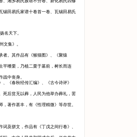
卷、湘乡易氏族谱不分卷、新化易氏四修
瓦锡田易氏家谱十卷首一卷、瓦锡田易氏
而扬名天下。
中州文集》。
承者。其作品有《猴猫图》、《聚猿
生平嗜栗，乃植二栗于墓前，树长而连
作战中丧身。
》、《春秋经传汇编》、《古今诗评》
。死后贫无以葬，人民为他举办葬礼，罢
师，著作甚丰，有《性理精微》等存世。
作词及骈文，作品有《丁戊之间行卷》、