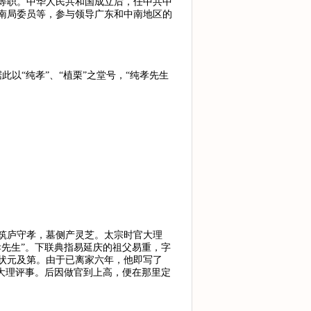
等职。中华人民共和国成立后，任中共中
南局委员等，参与领导广东和中南地区的
以“纯孝”、“植栗”之堂号，“纯孝先生
筑庐守孝，墓侧产灵芝。太宗时官大理
先生”。下联典指易延庆的祖父易重，字
状元及第。由于已离家六年，他即写了
大理评事。后因做官到上高，便在那里定