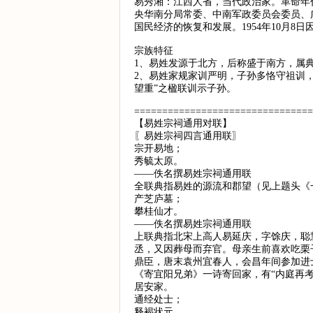
易秀湘：江西人省，当代政治家。革命年
央华南分局常委、中南军政委员会委员、
国民经济的恢复和发展。1954年10月8日
宗族特征
1、易姓发源于北方，后称盛于南方，属
2、易姓家规家训严明，子孙多恪守祖训，
望重”之楹联训示子孙。
================================
【易姓宗祠通用对联】
〖易姓宗祠四言通用联〗
宗开易地；
秀毓太原。
——佚名撰易姓宗祠通用联
全联典指易姓的源流和郡望（见上题头《
产芝庐墓；
攀桂仙才。
——佚名撰易姓宗祠通用联
上联典指北宋上高人易延庆，字馀庆，聪
丞，又因葬母而弃官。母亲生前喜欢吃栗
鼎臣，唐末袁州宜春人，会昌年间参加进
《寄宜阳兄弟》一诗寄回家，有“内庭再
居安家。
通经处士；
释褐状元。