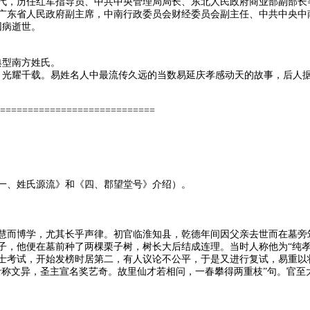
代，历任红军指导员、中共中央管理局局长、东北人民政府商业部副部长
广东省人民政府副主席，中南行政委员会财经委员会副主任、中共中央中
因病逝世。
典型南方姓氏。
光耀千载。易姓名人中最流传久远的当数易延庆孝感动天的故事，后人据此
============================
一、姓氏源流》和《四、郡望堂号》介绍）。
慧而博学，尤其长乎声律。初官临淮知县，乾德年间因父亲去世而在墓旁
子，他便在墓前种了两棵栗子树，树长大后结成连理。当时人称他为“纯孝
士考试，开始发榜时居第二，有人议论不公平，于是又进行复试，易重以
考称文异，圣主宣名奖艺奇。故里仙才若相问，一春攀得两重枝”句。官至