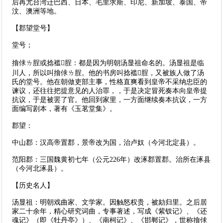
后再尤台湾迁巴西、日本、毛里求斯、印尼、新加坡、泰国、帝
汶、澳洲等地。
【郡望堂号】
堂号；
摿俅ㄌ脭或捻褴脭：都是因为明朝汤显祖命名的。汤显祖是临
川人，所以叫摿俅ㄌ脭。他的书房叫捻褴脭，又被族人做了汤
氏的堂号。他在朝做吏部主事，性格直爽看到皇帝不采纳忠臣的
谏议，还往往把提意见的人治罪，，于是决定冒死奏本向皇帝提
抗议，于是被罢了官。他回到家里，一方面继续奏本抗议，一方
面编写剧本，著有《玉茗堂集》。
郡望：
中山郡：汉高帝置郡，景帝改为国，治卢奴（今河北定县）。
范阳郡：三国魏黄初七年（公元226年）改涿郡置郡。治所在涿县
（今河北涿县）。
【历史名人】
汤显祖：明朝戏曲家、文学家。因触怒权贵，被劾归里。之后居
家二十余年，精心研究词曲，专事著述，写成《紫钗记》、《还
魂记》（即《牡丹亭》）、《南柯记》、《邯郸记》，世称摿俅