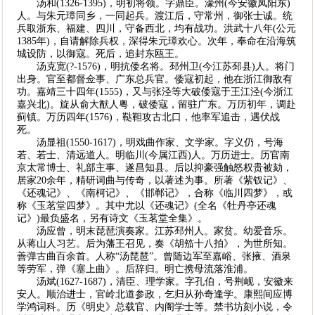
汤和(1326-1395)，明初将领。字鼎臣。濠州(今安徽凤阳东)
人。与朱元璋同乡，一同起兵。渡江后，守常州，御张士诚。统
兵取浙东、福建、四川，守备西北，均有战功。洪武十八年(公元
1385年)，自请解除兵权，深得朱元璋欢心。次年，奉命在沿海筑
城设防，以御寇。死后，追封东瓯王。
汤克宽(?-1576)，明抗倭名将。邳州卫(今江苏邳县)人。将门
出身。官至都督佥事、广东总兵官。倭寇初起，他在浙江御敌有
功。嘉靖三十四年(1555)，又与张泾等大破倭寇于王江泾(今浙江
嘉兴北)。旋从俞大猷人粤，破倭寇，留驻广东。万历初年，调赴
蓟镇。万历四年(1576)，鞑靼攻古北口，他率军追击，遇伏战
死。
汤显祖(1550-1617)，明戏曲作家、文学家。字义仍，号海
若、若士、清远道人。明临川(今属江西)人。万历进士。历官南
京太常博士、礼部主事、遂昌知县。后以抑豪强触怒权贵被劾，
居家20余年，精研词曲与传奇，以著述为事。所著《紫钗记》、
《还魂记》、《南柯记》、《邯郸记》，合称《临川四梦》，或
称《玉茗堂四梦》。其中尤以《还魂记》(全名《牡丹亭还魂
记》)最负盛名，另有诗文《玉茗堂全集》。
汤应曾，明末琵琶演奏家。江苏邳州人。家贫。幼爱音乐。
从蒋山人习艺。后为藩王召见，奏《胡笳十八拍》，为世所知。
善弹古曲百余首。人称“汤琵琶”。曾随边军至嘉峪、张掖、酒泉
等劳军，弹《塞上曲》。后辞归。明亡携母流落淮浦。
汤斌(1627-1687)，清臣、理学家。字孔伯，号荆岘，安徽来
安人。顺治进士，官岭北道参政，乞归从孙奇逢学。康熙间应博
学鸿词科。历《明史》总载官、内阁学士等。禁书坊刻小说，令