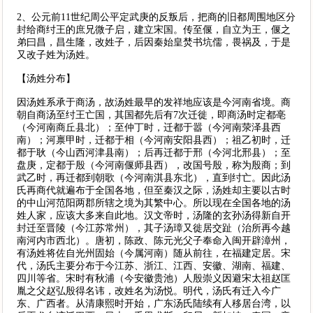
2、公元前11世纪周公平定武庚的反叛后，把商的旧都周围地区分
封给商纣王的庶兄微子启，建立宋国。传至偃，自立为王，偃之
弟曰昌，昌生隆，改姓子，后因秦始皇焚书坑儒，畏祸及，于是
又改子姓为汤姓。
【汤姓分布】
因汤姓系承于商汤，故汤姓最早的发祥地应该是今河南省境。商
朝自商汤至纣王亡国，其国都先后有7次迁徙，即商汤时定都亳
（今河南商丘县北）；至仲丁时，迁都于嚣（今河南荥泽县西
南）；河禀甲时，迁都于相（今河南安阳县西）；祖乙初时，迁
都于耿（今山西河津县南）；后再迁都于邢（今河北邢县）；至
盘庚，定都于殷（今河南偃师县西），改国号殷，称为殷商；到
武乙时，再迁都到朝歌（今河南淇县东北），直到纣亡。因此汤
氏再商代就遍布于全国各地，但至秦汉之际，汤姓却主要以古时
的中山河范阳两郡所辖之境为其繁中心。所以现在全国各地的汤
姓人家，应该大多来自此地。汉文帝时，汤隆的玄孙汤得新自开
封迁至晋陵（今江苏常州），其子汤璋又徙居交趾（治所再今越
南河内市西北）。唐初，陈政、陈元光父子奉命入闽开辟漳州，
有汤姓将佐自光州固始（今属河南）随从前往，在福建定居。宋
代，汤氏主要分布于今江苏、浙江、江西、安徽、湖南、福建、
四川等省。宋时有秋浦（今安徽贵池）人殷崇义因避宋太祖赵匡
胤之父赵弘殷得名讳，改姓名为汤悦。明代，汤氏有迁入今广
东、广西者。从清康熙时开始，广东汤氏陆续有人移居台湾，以