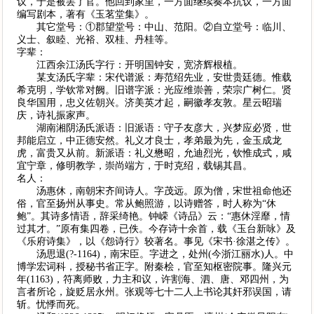
议，于是被罢了官。他回到家里，一方面继续奏本抗议，一方面
编写剧本，著有《玉茗堂集》。
其它堂号：①郡望堂号：中山、范阳。②自立堂号：临川、
义士、叙睦、光裕、双桂、丹桂等。
字辈：
江西余江汤氏字行：开明国钟安，宽济辉根植。
某支汤氏字辈：宋代谱派：寿范绍先业，安世贵廷德。惟载
希克明，学钦常对阙。旧谱字派：光应维崇善，荣宗广树仁。贤
良华国用，忠义佐朝兴。济美英才起，嗣徽孝友敦。星云昭瑞
庆，诗礼振家声。
湖南湘阴汤氏派语：旧派语：守子友彦大，兴梦应必贤，世
邦能启立，中正德安然。礼义才良士，孝弟最为先，金玉成龙
虎，富贵又从前。新派语：礼义懋昭，允迪烈光，钦惟成式，咸
宜宁章，修明教学，崇尚端方，于时克绍，载锡其昌。
名人：
汤惠休，南朝宋齐间诗人。字茂远。原为僧，宋世祖命他还
俗，官至扬州从事史。常从鲍照游，以诗赠答，时人称为“休
鲍”。其诗多情语，辞采绮艳。钟嵘《诗品》云：“惠休淫靡，情
过其才。”原有集四卷，已佚。今存诗十余首，载《玉台新咏》及
《乐府诗集》，以《怨诗行》较著名。事见《宋书·徐湛之传》。
汤思退(?-1164)，南宋臣。字进之，处州(今浙江丽水)人。中
博学宏词科，授秘书省正字。附秦桧，官至知枢密院事。隆兴元
年(1163)，符离师败，力主和议，许割海、泗、唐、邓四州，为
言者所论，旋贬居永州。张观等七十二人上书论其奸邪误国，请
斩。忧悸而死。