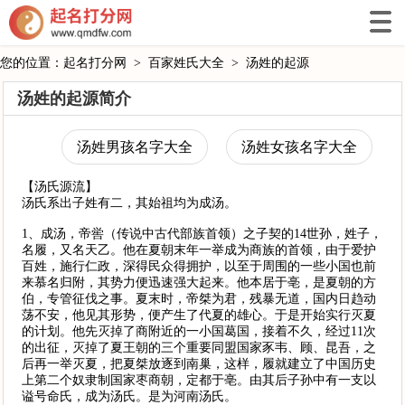
您的位置：
起名打分网
>
百家姓氏大全
>
汤姓的起源
汤姓的起源简介
汤姓男孩名字大全
汤姓女孩名字大全
【汤氏源流】
汤氏系出子姓有二，其始祖均为成汤。
1、成汤，帝喾（传说中古代部族首领）之子契的14世孙，姓子，
名履，又名天乙。他在夏朝末年一举成为商族的首领，由于爱护
百姓，施行仁政，深得民众得拥护，以至于周围的一些小国也前
来慕名归附，其势力便迅速强大起来。他本居于亳，是夏朝的方
伯，专管征伐之事。夏末时，帝桀为君，残暴无道，国内日趋动
荡不安，他见其形势，便产生了代夏的雄心。于是开始实行灭夏
的计划。他先灭掉了商附近的一小国葛国，接着不久，经过11次
的出征，灭掉了夏王朝的三个重要同盟国家豕韦、顾、昆吾，之
后再一举灭夏，把夏桀放逐到南巢，这样，履就建立了中国历史
上第二个奴隶制国家枣商朝，定都于亳。由其后子孙中有一支以
谥号命氏，成为汤氏。是为河南汤氏。