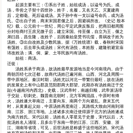
起源主要有三：①系出子姓，始祖成汤，以谥号为氏。成
汤，帝喾之子契十四世孙，姓子，名履，又名天乙。灭夏建商
后，定都毫。死后谥成汤。其子孙中有一支以谥号命氏，成为汤
氏。②出自子姓，商末宋国君偃之后，因避祸所改。《史记·殷本
纪》载，公元前十一世纪，周公平定武庚反叛后，把商旧都周围
分封给商纣王庶兄微子启，建立宋国。传至偃，自立为王，偃之
弟曰昌，昌生隆，改姓子，后因秦始皇焚书坑儒，畏祸改子姓为
汤姓。③出自改姓及少数民族。据《万姓统谱》载，春秋时宋国
有荡姓，后去草头成汤姓；宋代有汤悦，本姓殷，建隆初避宣庙
讳改姓汤；满、侗、蒙、土等民族均有汤姓。
始祖：商汤。
迁徙：
汤姓系承于商汤，故汤姓最早发源地当是今河南境内。由于
商朝历经七次迁都，故商代汤姓已遍河南、山西、河北及周围一
带中原地区。秦汉时期，汤姓尤以河北一带繁衍最旺，故在汤姓
的发展史上有中山郡及范阳郡两大郡望。此期亦有汤姓南迁于交
趾(今越南河内西北)，史载，汉武帝时，南越归顺，武帝派汤璋
于交趾，职刺史。魏晋南北朝时，北方军阀混战，中原时有烽
火，汤姓遂大举南迁，主要向东、南两个方向避乱。唐末五代
时，从黄巢起义始，中原汤姓再度南迁，其路线大致由河南到湖
南、江苏、浙江等地。上述诸多次南迁使得源于北方的汤姓遂成
为南方姓氏。宋代以前，汤姓名人零星见于史册，宋代以后，大
批汤姓名人涌现，且多出于东南一带的江苏、江西、安徽、浙
江、湖南等省境，可见，后世汤姓是称盛于这些地区的。宋代汤