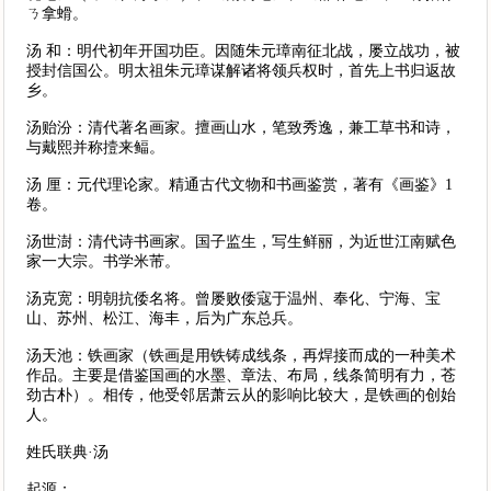
ㄋ拿螖。
汤 和：明代初年开国功臣。因随朱元璋南征北战，屡立战功，被
授封信国公。明太祖朱元璋谋解诸将领兵权时，首先上书归返故
乡。
汤贻汾：清代著名画家。擅画山水，笔致秀逸，兼工草书和诗，
与戴熙并称撎来鲾。
汤 厘：元代理论家。精通古代文物和书画鉴赏，著有《画鉴》1
卷。
汤世澍：清代诗书画家。国子监生，写生鲜丽，为近世江南赋色
家一大宗。书学米芾。
汤克宽：明朝抗倭名将。曾屡败倭寇于温州、奉化、宁海、宝
山、苏州、松江、海丰，后为广东总兵。
汤天池：铁画家（铁画是用铁铸成线条，再焊接而成的一种美术
作品。主要是借鉴国画的水墨、章法、布局，线条简明有力，苍
劲古朴）。相传，他受邻居萧云从的影响比较大，是铁画的创始
人。
姓氏联典·汤
起源：