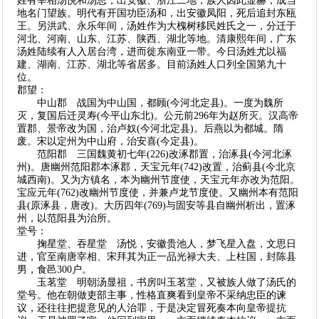
姓有宰相汤悦和汤思，出安徽、浙江二地，族人因此显赫，成当
地名门望族。明代有开国功臣汤和，出安徽凤阳，死后追封东瓯
王。另洪武、永乐年间，汤姓作为大槐树移民姓氏之一，分迁于
河北、河南、山东、江苏、陕西、湖北等地。清康熙年间，广东
汤姓陆续有人入居台湾，进而徙东南亚一带。今日汤姓尤以福
建、湖南、江苏、湖北等省居多。目前汤姓人口列全国第九十
位。
郡望：
中山郡 战国为中山国，都顾(今河北定县)。一度为魏所
灭，复国后迁灵寿(今平山东北)。公元前296年为赵所灭。汉高帝
置郡、景帝改为国，治卢奴(今河北定县)。后燕以为都城。隋
废。宋以定州为中山府，治安喜(今定县)。
范阳郡 三国魏黄初七年(226)改涿郡置，治涿县(今河北涿
州)。唐幽州范阳郡本涿郡，天宝元年(742)改置，治蓟县(今北京
城西南)。又为方镇名，本为幽州节度使，天宝元年亦改为范阳。
宝应元年(762)改幽州节度使，并兼卢龙节度使。又幽州本有范阳
县(原涿县，唐改)。大历四年(769)与固安等县自幽州析出，置涿
州，以范阳县为治所。
堂号：
掬星堂、吞星堂 汤悦，安徽贵池人，梦飞星入盘，文思日
进，官至南唐宰相、宋拜其为正一品光禄大夫、上柱国，封陈县
男，食邑300户。
玉茗堂 明朝汤显祖，书房叫玉茗堂，又被族人做了汤氏的
堂号。他在朝做吏部主事，性格直爽看到皇帝不采纳忠臣的谏
议，还往往把提意见的人治罪，于是决定冒死奏本向皇帝提抗