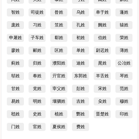
智姓
司徒姓
昝姓
乌姓
单于姓
蓬姓
庞姓
习姓
笪姓
孔姓
阙姓
辕姓
申屠姓
子车姓
郗姓
初姓
伯姓
荣姓
廖姓
郦姓
区姓
单姓
尉迟姓
薄姓
蓟姓
归姓
濮阳姓
迪姓
晁姓
公冶姓
邬姓
奉姓
亓官姓
东郭姓
羊舌姓
琴姓
甘姓
党姓
宰父姓
彭姓
宋姓
范姓
易姓
明姓
壤驷姓
吉姓
殳姓
穆姓
嵇姓
史姓
植姓
酆姓
晋楚姓
印姓
门姓
官姓
夏侯姓
费姓