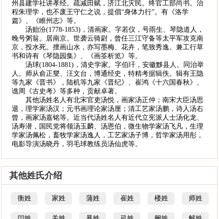
州县建学社讲孝经。疏减田赋，济江北灾民。终官工部尚书。治
程朱理学，也不废王守仁之说，提倡“身体力行”。有《洛学
篇》、《睢州志》等。
汤贻汾(1778-1853)，清画家。字若仪，号雨生、琴隐道人，
晚号粥翁。居南京。世袭云骑尉，曾任三江守备等太平军攻克南
京，投水死。擅画山水，亦写墨梅、花卉，笔致秀逸。兼工行草
书和诗有《琴隐园集》、《画筌析览》等。
汤球(1804-1881)，清史学家。字伯玕，安徽黟县人。同治举
人。师从俞正燮、汪文台，博通经史，特精考据辑佚。辑有王隐
等九家《晋书》，陆机等九家《晋纪》、崔鸿《十六国春秋》、
谯周《古史考》等多种，贡献卓著。
其他汤姓名人有北宋官吏汤悦，画家汤正仲；南宋大臣汤思
退，理学家汤汉；元书画理论家汤厘；清工艺家汤鹏，诗人汤右
曾，画家汤嘉铭等。近当代汤姓名人有近代立宪派人士汤化龙、
汤寿潜，国民党将领汤玉麟、汤恩伯，微生物学家汤飞凡，生理
学家汤佩松，畜牧学家汤逸人，工艺家汤子博，哲学家汤用彤，
电影导演汤晓丹，羽毛球教练员汤仙虎等。
其他姓氏介绍
衡姓
家姓
蒲姓
崔姓
楼姓
师姓
闫姓
关姓
暴姓
弓姓
阚姓
解姓