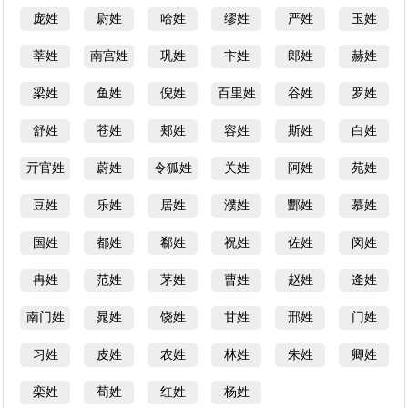
庞姓
尉姓
哈姓
缪姓
严姓
玉姓
莘姓
南宫姓
巩姓
卞姓
郎姓
赫姓
梁姓
鱼姓
倪姓
百里姓
谷姓
罗姓
舒姓
苍姓
郏姓
容姓
斯姓
白姓
亓官姓
蔚姓
令狐姓
关姓
阿姓
苑姓
豆姓
乐姓
居姓
濮姓
酆姓
慕姓
国姓
都姓
郗姓
祝姓
佐姓
闵姓
冉姓
范姓
茅姓
曹姓
赵姓
逄姓
南门姓
晁姓
饶姓
甘姓
邢姓
门姓
习姓
皮姓
农姓
林姓
朱姓
卿姓
栾姓
荀姓
红姓
杨姓