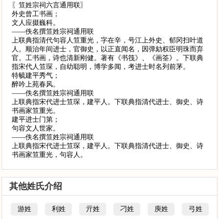
〖笪姓宗祠六言通用联〗
外史曾工书画；
文人应掇巍科。
——佚名撰笪姓宗祠通用联
上联典指清代句容人笪重光，字在辛，号江上外史、郁冈扫叶道
人。顺治年间进士，官御史，以正直闻名，因弹劾权臣明珠而弃
官。工书画，诗也清新刚健。著有《书筏》、《画筌》。下联典
指宋代人笪琛，自幼聪明，博学多闻，考进士时名列前茅。
特毓建平秀气；
醉吟上苑春风。
——佚名撰笪姓宗祠通用联
上联典指宋代进士笪琛，建平人。下联典指清代进士、御史、诗
书画家笪重光。
建平进士门第；
句容文人世家。
——佚名撰笪姓宗祠通用联
上联典指宋代进士笪琛，建平人。下联典指清代进士、御史、诗
书画家笪重光，句容人。
其他姓氏介绍
游姓
利姓
亓姓
刁姓
庾姓
弓姓