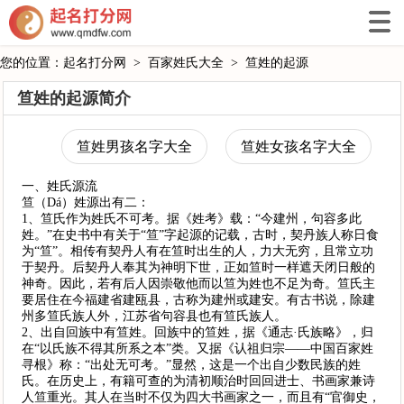
您的位置：
起名打分网
>
百家姓氏大全
>
笪姓的起源
笪姓的起源简介
笪姓男孩名字大全
笪姓女孩名字大全
一、姓氏源流
笪（Dá）姓源出有二：
1、笪氏作为姓氏不可考。据《姓考》载：“今建州，句容多此
姓。”在史书中有关于“笪”字起源的记载，古时，契丹族人称日食
为“笪”。相传有契丹人有在笪时出生的人，力大无穷，且常立功
于契丹。后契丹人奉其为神明下世，正如笪时一样遮天闭日般的
神奇。因此，若有后人因崇敬他而以笪为姓也不足为奇。笪氏主
要居住在今福建省建瓯县，古称为建州或建安。有古书说，除建
州多笪氏族人外，江苏省句容县也有笪氏族人。
2、出自回族中有笪姓。回族中的笪姓，据《通志·氏族略》，归
在“以氏族不得其所系之本”类。又据《认祖归宗——中国百家姓
寻根》称：“出处无可考。”显然，这是一个出自少数民族的姓
氏。在历史上，有籍可查的为清初顺治时回回进士、书画家兼诗
人笪重光。其人在当时不仅为四大书画家之一，而且有“官御史，