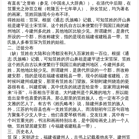
有直名”之誉称（参见《中国名人大辞典》）。在清代中后期，在
笪重光之孙笪立枢（乾隆五十七年举人）、孙女笪妃，均为著名
的画家。笪姓回族现今分布不详。
得姓始祖：笪琛。根据《通志·氏族略》记载，可知笪姓的开山鼻
祖是建平近士宋笪琛。这个姓氏自古以来便繁衍于我国江南的建
州地区，今建州多此姓，其他地区比较少见。所谓建州，是唐代
所设的一个郡，所改称建安，指的是现在福建省建瓯县一带。笪
氏族人多奉笪琛为笪姓的始祖。
二、迁徙分布
（缺）笪姓在大陆和台湾都没有列入百家姓前一百位。根据《通
志·氏族略》记载，可知笪姓的开山鼻祖是建平进士宋笪琛。笪姓
这个姓氏自古以来便繁衍于我国江南的建州地区，今建州多此
姓，其他地比较少见。所谓建州，是唐代所设的一个郡，所改称
建安郡，指的是现在福建省建瓯县一带。现今的福建省建瓯，古
时候叫建州或建安，那里有笪姓名门望族。宋朝时建州烧造的瓷
器很有名，叫建窑碗，其中优良的就进贡给皇帝，皇家用这种碗
来“斗茶”，斗茶相当于茶道。大约建州是个风雅的地方，所以能
造出皇帝也喜爱的茶具。那么那里的笪姓族人，也一定有不少是
文雅的艺人了。有古书《姓氏略考》说，除建州多姓笪的族人
外，江苏的句容县也有一支姓笪的族人。而清朝初年江苏句容地
方聚集不少文人学士，他们喜爱琴棋书画，交友往来，其中有一
个叫笪重光的，书法和画画特别出名，是中国绘画史上的一个人
物。笪姓望居建安郡（今福建省建瓯县一带）。
三、历史名人
笪 琛：宋朝进士，福建省建州人，古书上记载着他名字。建州笪