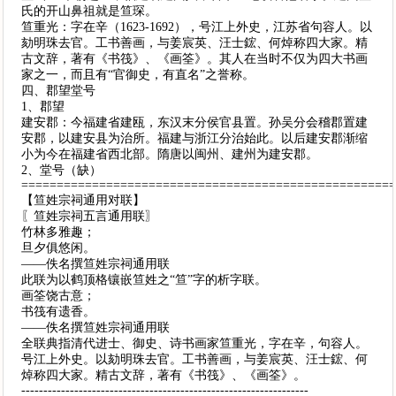
氏的开山鼻祖就是笪琛。
笪重光：字在辛（1623-1692），号江上外史，江苏省句容人。以
劾明珠去官。工书善画，与姜宸英、汪士鋐、何焯称四大家。精
古文辞，著有《书筏》、《画筌》。其人在当时不仅为四大书画
家之一，而且有“官御史，有直名”之誉称。
四、郡望堂号
1、郡望
建安郡：今福建省建瓯，东汉末分侯官县置。孙吴分会稽郡置建
安郡，以建安县为治所。福建与浙江分治始此。以后建安郡渐缩
小为今在福建省西北部。隋唐以闽州、建州为建安郡。
2、堂号（缺）
====================================================
【笪姓宗祠通用对联】
〖笪姓宗祠五言通用联〗
竹林多雅趣；
旦夕俱悠闲。
——佚名撰笪姓宗祠通用联
此联为以鹤顶格镶嵌笪姓之“笪”字的析字联。
画筌饶古意；
书筏有遗香。
——佚名撰笪姓宗祠通用联
全联典指清代进士、御史、诗书画家笪重光，字在辛，句容人。
号江上外史。以劾明珠去官。工书善画，与姜宸英、汪士鋐、何
焯称四大家。精古文辞，著有《书筏》、《画筌》。
-----------------------------------------------------------------