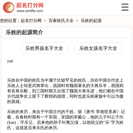
您的位置：
起名打分网
>
百家姓氏大全
>
乐姓的起源
乐姓的起源简介
乐姓男孩名字大全
乐姓女孩名字大全
yuè
乐姓在中国的姓氏当中属于比较罕见的姓氏，但在中国古代史上
乐姓人士却是武将辈出，战国时有魏国著名的大将乐羊，燕国则
有名将乐毅，到三国时期又出现了魏国大将乐进，他们都在中国
古代战争史上留下了辉煌的战绩，同时也是乐姓家族中引以为傲
的英雄。
乐姓的来历，来自于中国古代的子姓。据《唐书·宰相世系表》记
载，在春秋时期有一个宋国，宋国的宋戴公，他的儿子叫公子衎
(kan)，字乐父。后来他的孙子叫夷父须，以他祖父的“乐”字为姓
氏，这就是后来乐氏的来历。