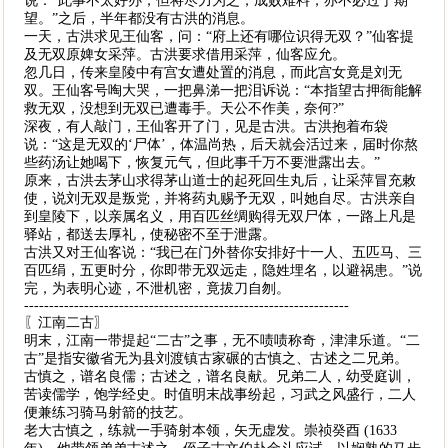
说：“此事不太好办，但将尽力为之，成败难料，亦不必过于期
望。”之后，半年都没有古洪的消息。
一天，古洪求见王仙客，问：“府上还有哪位识得无双？”仙客提
及无双原婢女采萍。古洪要求借用采萍，仙客应允。
忽几日，传来皇陵中有宫女遭处置的消息，而此宫女竟是刘无
双。王仙客号啕大哭，一把鼻涕一把泪诉说：“本指望古押衙能解
救无双，没想到无双已遭毒手。天公不作美，奈何?”
深夜，有人敲门，王仙客开了门，见是古洪。古洪抱着布袋
说：“这是无双的‘尸体’，体温尚热，后天就会活过来，届时你熬
些药汤让她喝下，恢复元气，但此事千万不要泄露出去。”
原来，古洪去茅山求得茅山道士的起死回生丸后，让采萍冒充敕
使，说刘无双是叛党，并将药丸赐予无双，叫她自尽。古洪亲自
到皇陵下，以亲属名义，用百匹丝绸购得无双尸体，一路上凡是
驿站，都送去厚礼，使秘密不至于泄露。
古洪又对王仙客说：“我已在门外替你安排好十一人、五匹马、三
百匹绢，五更时分，你即带无双远走，隐姓埋名，以避祸患。”说
完，为表明心迹，不泄机密，竟拔刀自刎。
-----------------------------------------------------------------
〖江南二古〗
明末，江南一带提起“二古”之事，无不啧啧称奇，津津乐道。“二
古”是指安徽省无为县刘渡镇古家碾的古慎之、古述之二兄弟。
古慎之，谱名良儒；古述之，谱名良献。兄弟二人，幼受庭训，
苦读儒学，饱学经史。时值明末战事纷起，习武之风盛行，二人
便兼练习骑马射箭的技艺。
老大古慎之，练就一手骑射本领，矢无虚发。崇祯癸酉 (1633