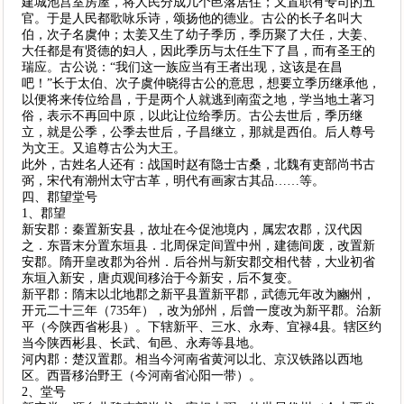
建城池宫室房屋，将人民分成几个邑落居住；又置职有专司的五
官。于是人民都歌咏乐诗，颂扬他的德业。古公的长子名叫大
伯，次子名虞仲；太姜又生了幼子季历，季历聚了大任，大姜、
大任都是有贤德的妇人，因此季历与太任生下了昌，而有圣王的
瑞应。古公说：“我们这一族应当有王者出现，这该是在昌
吧！”长于太伯、次子虞仲晓得古公的意思，想要立季历继承他，
以便将来传位给昌，于是两个人就逃到南蛮之地，学当地土著习
俗，表示不再回中原，以此让位给季历。古公去世后，季历继
立，就是公季，公季去世后，子昌继立，那就是西伯。后人尊号
为文王。又追尊古公为大王。
此外，古姓名人还有：战国时赵有隐士古桑，北魏有吏部尚书古
弼，宋代有潮州太守古革，明代有画家古其品……等。
四、郡望堂号
1、郡望
新安郡：秦置新安县，故址在今促池境内，属宏农郡，汉代因
之．东晋末分置东垣县．北周保定间置中州，建德间废，改置新
安郡。隋开皇改郡为谷州．后谷州与新安郡交相代替，大业初省
东垣入新安，唐贞观间移治于今新安，后不复变。
新平郡：隋末以北地郡之新平县置新平郡，武德元年改为豳州，
开元二十三年（735年），改为邠州，后曾一度改为新平郡。治新
平（今陕西省彬县）。下辖新平、三水、永寿、宜禄4县。辖区约
当今陕西彬县、长武、旬邑、永寿等县地。
河内郡：楚汉置郡。相当今河南省黄河以北、京汉铁路以西地
区。西晋移治野王（今河南省沁阳一带）。
2、堂号