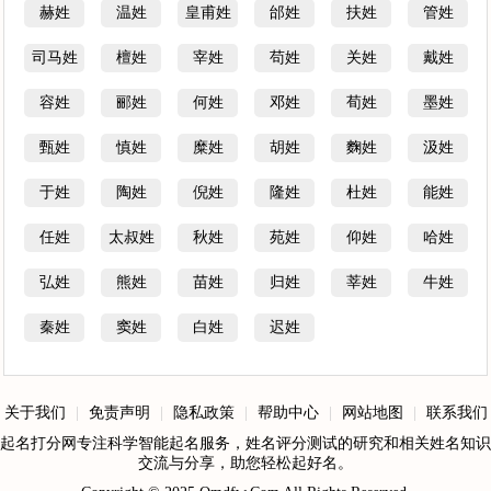
赫姓
温姓
皇甫姓
邰姓
扶姓
管姓
司马姓
檀姓
宰姓
苟姓
关姓
戴姓
容姓
郦姓
何姓
邓姓
荀姓
墨姓
甄姓
慎姓
糜姓
胡姓
麴姓
汲姓
于姓
陶姓
倪姓
隆姓
杜姓
能姓
任姓
太叔姓
秋姓
苑姓
仰姓
哈姓
弘姓
熊姓
苗姓
归姓
莘姓
牛姓
秦姓
窦姓
白姓
迟姓
关于我们
|
免责声明
|
隐私政策
|
帮助中心
|
网站地图
|
联系我们
起名打分网专注科学智能起名服务，姓名评分测试的研究和相关姓名知识
交流与分享，助您轻松起好名。