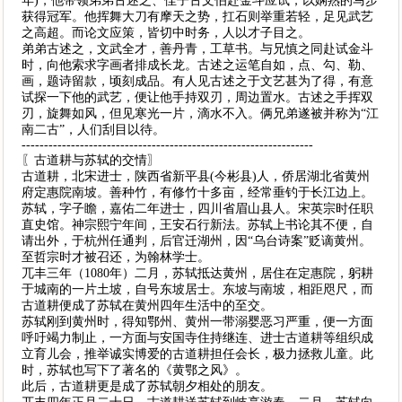
年)，他带领弟弟古述之、侄子古文伯赴金斗应试，以娴熟的马步
获得冠军。他挥舞大刀有摩天之势，扛石则举重若轻，足见武艺
之高超。而论文应策，皆切中时务，人以才子目之。
弟弟古述之，文武全才，善丹青，工草书。与兄慎之同赴试金斗
时，向他索求字画者排成长龙。古述之运笔自如，点、勾、勒、
画，题诗留款，顷刻成品。有人见古述之于文艺甚为了得，有意
试探一下他的武艺，便让他手持双刃，周边置水。古述之手挥双
刃，旋舞如风，但见寒光一片，滴水不入。俩兄弟遂被并称为“江
南二古”，人们刮目以待。
-----------------------------------------------------------------
〖古道耕与苏轼的交情〗
古道耕，北宋进士，陕西省新平县(今彬县)人，侨居湖北省黄州
府定惠院南坡。善种竹，有修竹十多亩，经常垂钓于长江边上。
苏轼，字子瞻，嘉佑二年进士，四川省眉山县人。宋英宗时任职
直史馆。神宗熙宁年间，王安石行新法。苏轼上书论其不便，自
请出外，于杭州任通判，后官迁湖州，因“乌台诗案”贬谪黄州。
至哲宗时才被召还，为翰林学士。
兀丰三年（1080年）二月，苏轼抵达黄州，居住在定惠院，躬耕
于城南的一片土坡，自号东坡居士。东坡与南坡，相距咫尺，而
古道耕便成了苏轼在黄州四年生活中的至交。
苏轼刚到黄州时，得知鄂州、黄州一带溺婴恶习严重，便一方面
呼吁竭力制止，一方面与安国寺住持继连、进士古道耕等组织成
立育儿会，推举诚实博爱的古道耕担任会长，极力拯救儿童。此
时，苏轼也写下了著名的《黄鄂之风》。
此后，古道耕更是成了苏轼朝夕相处的朋友。