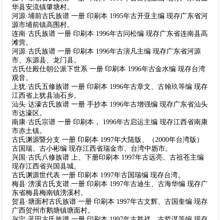
华县安流镇肇塘村。
河源·埔前古氏族谱 一册 印刷本 1995年古开亚主编 现存广东省河
源市埔前镇高围村。
连南·古氏族谱 一册 印刷本 1996年古问松编 现存广东省连南县高
滩营。
河源·古氏族谱 一册 印刷本 1996年古演凡主编 现存广东省河源
市、东源县、龙门县。
古氏仕殿仕朝公派下世系 一册 印刷本 1996年古金水编 现存台湾
观音。
上犹·古氏五修族谱 一册 印刷本 1996年古章文、古翰玖等编 现存
江西省上犹县油石乡。
汕头·达濠古氏族谱 一册 手抄本 1996年古增强编 现存广东省汕头
市达濠区。
南康·古氏宗谱 一册 印刷本， 1996年古启运主编 现存江西省南康
市赤土镇。
古氏渊源暨分支 一册 印刷本 1997年大陆版、（2000年台湾版）
古国瑞、古小彬编 现存江西省瑞金市、台湾中坜市。
兴国·古氏八修族谱 上、下册印刷本 1997年古远亮、古祖苍主编
现存江西省兴国县城。
古氏渊源世代表 一册 印刷本 1997年古国瑞编 现存台湾。
梅县·滂溪古氏支谱 一册 印刷本 1997年古迪生、古海华编 现存广
东省梅县梅南镇滂溪村。
贺县·塘面村古氏族谱 一册 印刷本 1997年古文辉、古国奎编 现存
广西贺州市鹅塘镇塘面村。
兴宁·蓝田古氏族谱 一册 印刷本 1997年古胜祥、古哲谋等编 现存