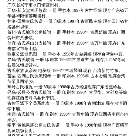
广东省兴宁市水口镇蓝田村。
五华·新安堂古氏族谱 一册 手抄本 1997年古世怀编 现存广东省五
华县华阳镇莲塘埔村。
甘洛·田坝古氏族谱 一册 印刷本 1997年古新民主编 现存四川省甘
洛县田坝镇。
贺州·古氏瑜珍公房族谱 一册 手抄本 1998年 古思雄编 现存广西
贺州市八步镇。
信宜·古氏茶山分支族谱 一册 手抄本 1998年 古万年编 现存广东
省信宜市茶山镇。
敬臣公派世系图 一册 手抄本 1998年古金男编 现存台湾台中县。
寻乌·古氏族谱 一册 印刷本 1998年古显道主 编 现存江西省寻乌
县晨光镇塘背村。
古氏家族识亲表 电脑版 1998年古瑞麟编 现存 台湾新竹竹东。
苗栗·西湖古氏源流稽考 一册 印刷本 1998年 古木贤编 现存台湾
苗栗县西湖乡。
蕉岭古氏概况 一册 印刷本 1998年古乃裕编现存广东省蕉岭县。
寻乌·必振公房古氏族谱 一册 印刷本 1998年古显衡、古邵华等编
现存江西省寻乌县长宁镇。
古智玉派下全员系统表 一册 印刷本 1998年古朝沐编 现存台湾铜
锣下埔。
南康·古氏族谱 一册 印刷本 1998年古菁华编 现存江西省南康市内
潮乡。
昭平·黄姚秉耀公房古氏族谱 一册 手抄本 1998年编 现存广西昭平
县黄姚镇新街。