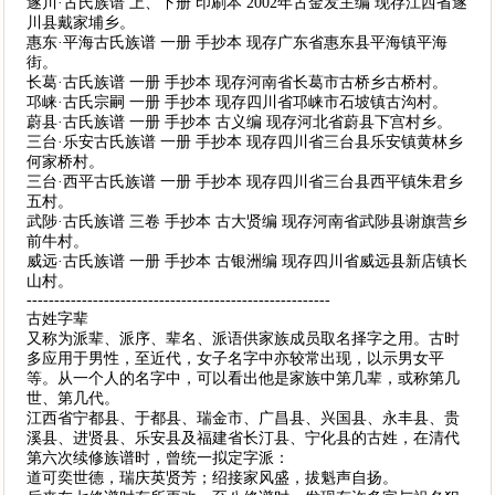
遂川·古氏族谱 上、下册 印刷本 2002年古金发主编 现存江西省遂
川县戴家埔乡。
惠东·平海古氏族谱 一册 手抄本 现存广东省惠东县平海镇平海
街。
长葛·古氏族谱 一册 手抄本 现存河南省长葛市古桥乡古桥村。
邛崃·古氏宗嗣 一册 手抄本 现存四川省邛崃市石坡镇古沟村。
蔚县·古氏族谱 一册 手抄本 古义编 现存河北省蔚县下宫村乡。
三台·乐安古氏族谱 一册 手抄本 现存四川省三台县乐安镇黄林乡
何家桥村。
三台·西平古氏族谱 一册 手抄本 现存四川省三台县西平镇朱君乡
五村。
武陟·古氏族谱 三卷 手抄本 古大贤编 现存河南省武陟县谢旗营乡
前牛村。
威远·古氏族谱 一册 手抄本 古银洲编 现存四川省威远县新店镇长
山村。
-------------------------------------------------------
古姓字辈
又称为派辈、派序、辈名、派语供家族成员取名择字之用。古时
多应用于男性，至近代，女子名字中亦较常出现，以示男女平
等。从一个人的名字中，可以看出他是家族中第几辈，或称第几
世、第几代。
江西省宁都县、于都县、瑞金市、广昌县、兴国县、永丰县、贵
溪县、进贤县、乐安县及福建省长汀县、宁化县的古姓，在清代
第六次续修族谱时，曾统一拟定字派：
道可奕世德，瑞庆英贤芳；绍接家风盛，拔魁声自扬。