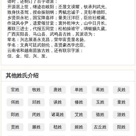
谱时，还制订了百字谱派：
开源居上世，继迹在岐阳；丕显文谟耀，钦承列武光。
致身扶圣驾，授命振朝纲；秀毓忠诚子，灵彰孝德郎。
乡贤崇永祀，国宝降嘉祥；量美汪洋巨，臣欣社稷藏。
作箴风令尹，遗爱颂甘棠；寰外乾坤大，山中日月长。
雁联三进士，代报五同堂；松柏操谁守，绸银赐久蒇。
广西宾阳县、马山县、武鸣县古姓，其派语为：
辈名：兴志展基永克昌，荣华富贵显名扬。
学名：文典可廷武朝伦，圣贤豪杰学忠臣。
云南省和越南苗族古姓，还有联宗字派：
信、金、绍、兴、发。
其他姓氏介绍
官姓
牧姓
唐姓
单姓
蒋姓
吴姓
佴姓
邱姓
谈姓
修姓
玉姓
童姓
郎姓
闭姓
诸葛姓
艾姓
骆姓
游姓
贲姓
滕姓
嵇姓
姬姓
左丘姓
阳姓