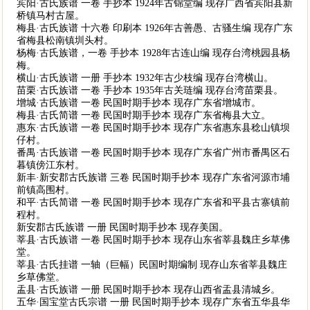
宾阳·古氏族谱 一卷 手抄本 1924年古锦堂编 现存广西省宾阳县新
桥镇马村古屋。
梅县·古氏族谱 十六卷 印刷本 1926年古善愚、古骚生编 现存广东
省梅县松南镇圳头村。
杨梅·古氏族谱，一卷 手抄本 1928年古连山编 现存台湾桃园县杨
梅。
横山·古氏族谱 一册 手抄本 1932年古少枝编 现存台湾横山。
苗栗·古氏族谱 一卷 手抄本 1935年古关琏编 现存台湾苗栗县。
增城·古氏族谱 一卷 民国时期手抄本 现存广东省增城市。
梅县·古氏简谱 一卷 民国时期手抄本 现存广东省梅县大立。
惠东·古氏族谱 一卷 民国时期手抄本 现存广东省惠东县稔山镇坝
仔村。
番禺·古氏族谱 一卷 民国时期手抄本 现存广东省广州市番禺区石
暮镇傍江东村。
新丰·新安郡古氏族谱 三卷 民国时期手抄本 现存广东省河源市埔
前镇高围村。
和平·古氏简谱 一卷 民国时期手抄本 现存广东省和平县古寨镇前
程村。
新安郡古氏族谱 一册 民国时期手抄本 现存美国。
莘县·古氏族谱 一卷 民国时期手抄本 现存山东省莘县魏庄乡草佛
堂。
莘县·古氏挂谱 一轴（巨幅）民国时期编制 现存山东省莘县魏庄
乡草佛堂。
盂县·古氏族谱 一册 民国时期手抄本 现存山西省盂县清城乡。
五华·国宝堂古氏宗谱 一册 民国时期手抄本 现存广东省五华县华