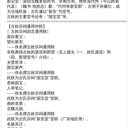
新安堂：源自北魏吏部尚书、宰相古弼。他世居代州（今山西省
代县）《魏书·地形志》载：“代州有新安郡”，古弼子孙蕃衍，成
为当地旺族，古氏遂以“新安”为堂号。
古姓的主要堂号还有：“国宝堂”等。
====================================================
【古姓宗祠通用对联】
〖古姓宗祠四言通用联〗
源自亶父；
望出新安。
——佚名撰古姓宗祠通用联
全联典指古姓的源流和郡望（见上题头《一、姓氏源流》和
《四、郡望堂号》介绍）。
乡贤世泽；
国宝家声。
——佚名撰古姓宗祠通用联
此联为古氏宗祠“国宝堂”堂联。
君称国宝；
人举笔公。
——佚名撰古姓宗祠通用联
此联为古氏宗祠“国宝堂”堂联。
南岭首第；
北魏元勋。
——佚名撰古姓宗祠通用联
此联为古氏宗祠“新安堂”堂联（广东地区用）。
名扬东汉；