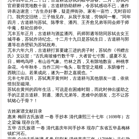
兀丰四年正月二十日，古道耕送苏轼到岐亭游春。二月，苏轼向
官府要得荒地数十亩，古道耕协助耕种，令苏轼感动不已，遂作
诗表达谢意：“古生亦好事，疑是押衙孙。家有一亩竹，无时容叩
门。我穷交旧绝，三子独见存。从我于东坡，劳饷同一餐。”同年
四月，古道耕与苏轼、陈季常、潘丙、王齐愈兄弟等同会师于师
中庵，祭祀任师中。
兀丰五年正月，古道耕与酒监潘丙、药师郭遘等陪同苏轼去女王
城寻春，苏轼作诗纪念。十二月十九日是苏轼生日，古道耕与郭
遘等在赤壁矶为苏轼祝寿。
兀丰六年六月，古道耕打算要建三进的房子时，苏轼作《书赠古
氏》文以贺：“古氏南坡修竹数千竿，大者皆七寸围，盛夏不见
日，蝉鸣鸟呼，有山谷气象。竹林之西，又有隙地数亩，种桃李
杂花。今年秋冬，当作三间一龟头，取雪堂之规模，东荫修竹，
西眺江山。若果成此，遂为一郡之嘉观也。”
元丰七年四月，苏轼离开黄州时，古道耕与其他朋友一道，依依
惜别至磁湖。
苏轼在黄州的四年生活，可说是在困难时期，而此时伸出援助之
手的正是古道耕、郭遘、潘氏兄弟等。患难中的朋友，怎不让苏
轼铭心于骨？！
古姓家谱文献目录
惠来·梅田古氏族谱 一卷 手抄本 清代康熙三十七年（1698年）古
之梁编 现存台湾。
五华·古氏族谱 一卷 清代嘉庆年间手抄本 现存广东省五华县梅林
镇贮河石。