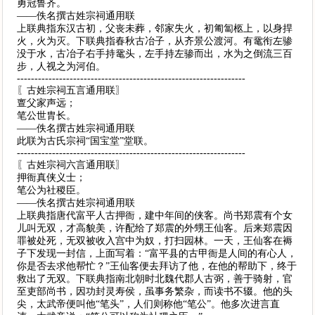
勇冠鲁齐。
——佚名撰古姓宗祠通用联
上联典指东汉古初，父丧未葬，邻家失火，初匍匐柩上，以身捍
火，火为灭。下联典指春秋古冶子，从齐景公渡河。有鼋衔左骖
没于水，古冶子右手持鼋头，左手持左骖而出，水为之倒流三百
步，人视之为河伯。
-----------------------------------------------------------------
〖古姓宗祠五言通用联〗
亶父家声远；
笔公世胄长。
——佚名撰古姓宗祠通用联
此联为古氏宗祠“国宝堂”堂联。
-----------------------------------------------------------------
〖古姓宗祠六言通用联〗
押衙真侠义士；
笔公为社稷臣。
——佚名撰古姓宗祠通用联
上联典指唐代富平人古押衙，建中年间的侠客。尚书郑震有个女
儿叫无双，才高貌美，许配给了郑震的外甥王仙客。后来郑震因
罪被处死，无双被收入宫中为奴，打扫园林。一天，王仙客在褥
子下发现一封信，上面写着：“富平县的古甲衙是人间的有心人，
你是否去求他帮忙？”王仙客便去拜访了他，在他的帮助下，终于
救出了无双。下联典指南北朝时北魏代郡人古弼，善于骑射，官
至吏部尚书，因功封灵寿侯，虽事务繁杂，而读书不辍。他的头
尖，太武帝便叫他“笔头”，人们则称他“笔公”。他多次进言直