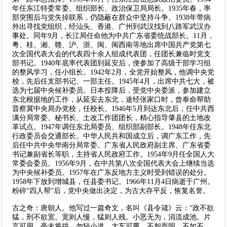
年任东江特委常委、组织部长、政治保卫局局长。1935年春，率
部突围后与党失掉联系，仍隐蔽在群众中坚持斗争。1938年带病
外出寻找党组织，经汕头、香港、广州到武汉找到八路军武汉办
事处。同年9月，长江局任命他为中共广东省委统战部长。11月，
粤、桂、湘、赣、沪、浙、闽、闽西南等地出席中国共产党第七
次全国代表大会的代表四十余人组成代表团，任团长兼临时党支
部书记。1940年底率代表团到延安后，便参加了高级干部学习组
的整风学习，任小组长。1942年2月，全党开始整风，他调中央党
校，先后任支部书记、一部主任。1945年4月，出席中共七大，被
选为七届中央候补委员。日本投降后，受党中央委派，参加建立
东北根据地的工作，从延安去东北，途经张家口时，曾奉命帮助
晋察冀中央局办党校，任校长。1946年5月到达东北后，任中共西
满分局常委、秘书长、土改工作团团长，精心指导肇县的土地改
革试点。1947年调任东北局委员、组织部副部长。1948年任东北
行政委员会交通部长。中华人民共和国成立后，调广东工作，先
后任中共中央华南分局常委、广东省人民政府副主席、广东省委
书记兼副省长等职，主持省人民政府工作。1954年9月任全国人大
常委会委员。1956年9月，在中共第八次全国代表大会上继续当选
为中央候补委员。1957年在广东反地方主义时受到错误的处分。
1958年下放到增城县，任县委书记。1966年11月4日病逝于广州。
粉碎“四人帮”后，党中央做出决定，为古大存平反，恢复名誉。
古之奇：唐朝人。他写过一篇奇文，名叫《县令箴》云：“政不欲
猛，刑不欲宽。宽则人慢，猛则人残。小恶无为，涓流成池。片
言可用，毫未将拱。勿轻小道，大车可覆。不恕而明，不如不