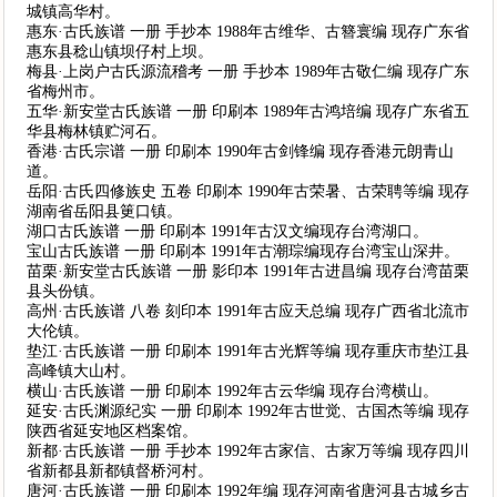
城镇高华村。
惠东·古氏族谱 一册 手抄本 1988年古维华、古簪寰编 现存广东省
惠东县稔山镇坝仔村上坝。
梅县·上岗户古氏源流稽考 一册 手抄本 1989年古敬仁编 现存广东
省梅州市。
五华·新安堂古氏族谱 一册 印刷本 1989年古鸿培编 现存广东省五
华县梅林镇贮河石。
香港·古氏宗谱 一册 印刷本 1990年古剑锋编 现存香港元朗青山
道。
岳阳·古氏四修族史 五卷 印刷本 1990年古荣暑、古荣聘等编 现存
湖南省岳阳县筻口镇。
湖口古氏族谱 一册 印刷本 1991年古汉文编现存台湾湖口。
宝山古氏族谱 一册 印刷本 1991年古潮琮编现存台湾宝山深井。
苗栗·新安堂古氏族谱 一册 影印本 1991年古进昌编 现存台湾苗栗
县头份镇。
高州·古氏族谱 八卷 刻印本 1991年古应天总编 现存广西省北流市
大伦镇。
垫江·古氏族谱 一册 印刷本 1991年古光辉等编 现存重庆市垫江县
高峰镇大山村。
横山·古氏族谱 一册 印刷本 1992年古云华编 现存台湾横山。
延安·古氏渊源纪实 一册 印刷本 1992年古世觉、古国杰等编 现存
陕西省延安地区档案馆。
新都·古氏族谱 一册 手抄本 1992年古家信、古家万等编 现存四川
省新都县新都镇督桥河村。
唐河·古氏族谱 一册 印刷本 1992年编 现存河南省唐河县古城乡古