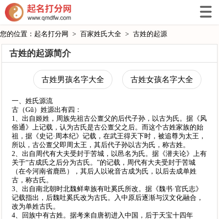
您的位置：
起名打分网
>
百家姓氏大全
>
古姓的起源
古姓的起源简介
古姓男孩名字大全
古姓女孩名字大全
一、姓氏源流
古（Gǔ）姓源出有四：
1、出自姬姓，周族先祖古公亶父的后代子孙，以古为氏。据《风
俗通》上记载，认为古氏是古公亶父之后。而这个古姓家族的始
祖，据《史记·周本纪》记载，在武王得天下时，被追尊为太王，
所以，古公亶父即周太王，其后代子孙以古为氏，称古姓。
2、出自周代有大夫受封于苦城，以邑名为氏。据《潜夫论》上有
关于“古成氏之后分为古氏。”的记载，周代有大夫受封于苦城
（在今河南省鹿邑），其后人以讹音古成为氏，以后去成单姓
古，称古氏。
3、出自南北朝时北魏鲜卑族有吐奚氏所改。据《魏书·官氏志》
记载指出，后魏吐奚氏改为古氏。入中原后逐渐与汉文化融合，
改为单姓古氏。
4、回族中有古姓。据考来自唐初进入中国，后于天宝十四年