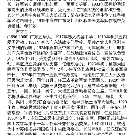
长、红军独立师师长和红军十一军军长等职。1933年因拥护毛泽
东提出的正确路线和政策，受到王明“左”倾路线的迫害和打击。
1934年10月中央红军主力长征后，留在根据地坚持斗争，任粤赣
军区游击司令。1935年底在广东龙川山区和国民党军队作战中英
勇牺牲。年29岁。
古大存：
(1896-1966) 广东五华人。1917年春入梅县中学，1919年参加五四
爱国运动，1921年春入广东法政专门学校。受共产党人和马列主
义书刊的影响，1924年春加入中国共产党。同年底毕业后，即参
加广东革命政府组织的东征军，任战地政治宣传员、宣传队负责
人。1925年7月，受党委派回五华县组织群众武装，领导农民运
动，年底成立党的特别支部，任组织委员。1926年初，被选为国
民党五华县党部委员，同年2月，任五华县农民协会副会长兼军事
部长。1927年广东四一五反革命政变后，他组织了东江人民反击
国民党反动派。同年11月，任工农革命军第七团团长。1928年率
部到五华、丰顺、揭阳三县交界的八乡山，建立革命根据地，任
五华、丰顺、梅县、兴宁、大埔五县暴动委员会主席。同年8月领
导梅县暴动胜利后，任中共七县(兴宁、五华、丰顺、梅县、大
埔、揭阳，潮安)联合委员会书记，领导开展土地革命运动。1929
年春，率农民武装粉碎了敌人的三次“围剿”。同年6月，任东江特
委常委、军委书记，后成立东江工农武装总指挥部，任总指挥。
1930年5月，东江工农民主政府成立，任副主席。同时正式组成中
国工农红军第十一军，任军长兼代政治委员。1931年11月，被选
为中华苏维埃共和国临时中央政府委员。1932年8月，任东江红军
第一路军总指挥。1933年10月，任东江游击总队政治委员。1934