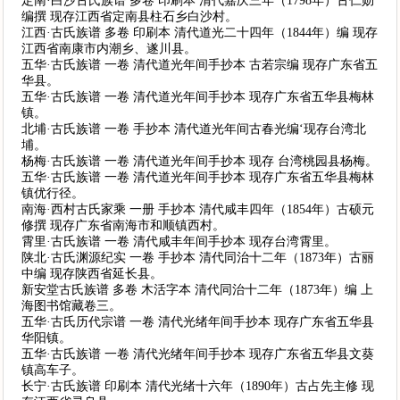
定南·白沙古氏族谱 多卷 印刷本 清代嘉庆三年（1798年）古仁勋
编撰 现存江西省定南县柱石乡白沙村。
江西·古氏族谱 多卷 印刷本 清代道光二十四年（1844年）编 现存
江西省南康市内潮乡、遂川县。
五华·古氏族谱 一卷 清代道光年间手抄本 古若宗编 现存广东省五
华县。
五华·古氏族谱 一卷 清代道光年间手抄本 现存广东省五华县梅林
镇。
北埔·古氏族谱 一卷 手抄本 清代道光年间古春光编‘现存台湾北
埔。
杨梅·古氏族谱 一卷 清代道光年间手抄本 现存 台湾桃园县杨梅。
五华·古氏族谱 一卷 清代道光年间手抄本 现存广东省五华县梅林
镇优行径。
南海·西村古氏家乘 一册 手抄本 清代咸丰四年（1854年）古硕元
修撰 现存广东省南海市和顺镇西村。
霄里·古氏族谱 一卷 清代咸丰年间手抄本 现存台湾霄里。
陕北·古氏渊源纪实 一卷 手抄本 清代同治十二年（1873年）古丽
中编 现存陕西省延长县。
新安堂古氏族谱 多卷 木活字本 清代同治十二年（1873年）编 上
海图书馆藏卷三。
五华·古氏历代宗谱 一卷 清代光绪年间手抄本 现存广东省五华县
华阳镇。
五华·古氏族谱 一卷 清代光绪年间手抄本 现存广东省五华县文葵
镇高车子。
长宁·古氏族谱 印刷本 清代光绪十六年（1890年）古占先主修 现