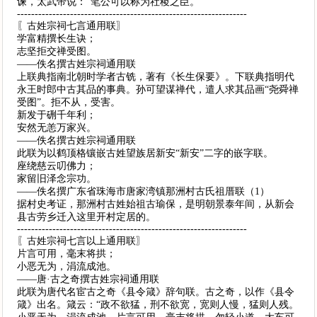
谏，太武帝说：“笔公可以称为社稷之臣。”
-----------------------------------------------------------------
〖古姓宗祠七言通用联〗
学富精撰长生诀；
志坚拒交禅受图。
——佚名撰古姓宗祠通用联
上联典指南北朝时学者古铣，著有《长生保要》。下联典指明代
永王时郎中古其品的事典。孙可望谋禅代，遣人求其品画“尧舜禅
受图”。拒不从，受害。
新发于硎千年利；
安然无恙万家兴。
——佚名撰古姓宗祠通用联
此联为以鹤顶格镶嵌古姓望族居新安“新安”二字的嵌字联。
座绕慈云叨佛力；
家留旧泽念宗功。
——佚名撰广东省珠海市唐家湾镇那洲村古氏祖厝联（1）
据村史考证，那洲村古姓始祖古瑜保，是明朝景泰年间，从新会
县古劳乡迁入这里开村定居的。
-----------------------------------------------------------------
〖古姓宗祠七言以上通用联〗
片言可用，毫末将拱；
小恶无为，涓流成池。
——唐·古之奇撰古姓宗祠通用联
此联为唐代名宦古之奇《县令箴》辞句联。古之奇，以作《县令
箴》出名。箴云：“政不欲猛，刑不欲宽，宽则人慢，猛则人残。