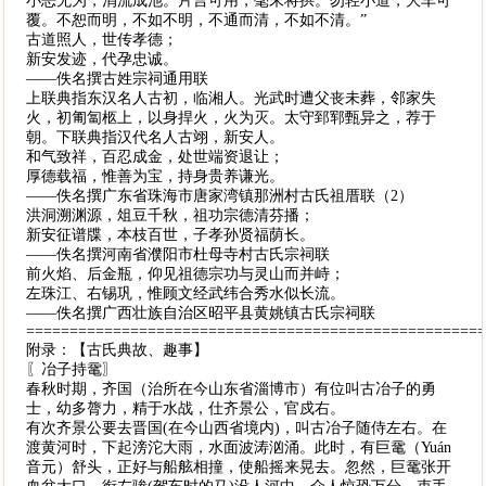
小恶无为，涓流成池。片言可用，毫末将拱。勿轻小道，大车可
覆。不恕而明，不如不明，不通而清，不如不清。”
古道照人，世传孝德；
新安发迹，代孕忠诚。
——佚名撰古姓宗祠通用联
上联典指东汉名人古初，临湘人。光武时遭父丧未葬，邻家失
火，初匍匐柩上，以身捍火，火为灭。太守郅郓甄异之，荐于
朝。下联典指汉代名人古翊，新安人。
和气致祥，百忍成金，处世端资退让；
厚德载福，惟善为宝，持身贵养谦光。
——佚名撰广东省珠海市唐家湾镇那洲村古氏祖厝联（2）
洪洞溯渊源，俎豆千秋，祖功宗德清芬播；
新安征谱牒，本枝百世，子孝孙贤福荫长。
——佚名撰河南省濮阳市杜母寺村古氏宗祠联
前火焰、后金瓶，仰见祖德宗功与灵山而并峙；
左珠江、右锡巩，惟顾文经武纬合秀水似长流。
——佚名撰广西壮族自治区昭平县黄姚镇古氏宗祠联
====================================================
附录：【古氏典故、趣事】
〖冶子持鼋〗
春秋时期，齐国（治所在今山东省淄博市）有位叫古冶子的勇
士，幼多膂力，精于水战，仕齐景公，官戍右。
有次齐景公要去晋国(在今山西省境内)，叫古冶子随侍左右。在
渡黄河时，下起滂沱大雨，水面波涛汹涌。此时，有巨鼋（Yuán
音元）舒头，正好与船舷相撞，使船摇来晃去。忽然，巨鼋张开