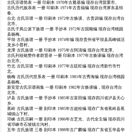
古氏宗谱简表 一册 印刷本 1970年古奠基编 现存台湾苗栗市。
古氏历代族亲表 一册 印刷本 1971年古贵福编 现存台湾屏东县恒
春。
台北·古氏宗谱 一册 印刷本 1972年古焕谟、古贵训编 现存台湾台
北市。
古氏子凤公派下族谱 一册 手抄本 1972年古国顺编 现存台湾桃园
县杨梅。
平坝·古氏族谱 一册 手抄本 1974年编 现存贵州省平坝县高峰镇活
龙乡小普村。
龙潭·古氏族谱 一册 印刷本 1975年古阿清编 现存台湾龙潭。
古氏列祖铭赞作者群贤录 一册 印刷本 1977年古焕谟编 现存台湾
台北市。
竹北·古氏宗谱 一册 印刷本 1977年古廷旺编 现存台湾新竹市竹
北。
杨梅·古氏历代世系表 一册 印刷本 1981年古秀海编 现存台湾桃园
县杨梅。
新安堂古氏宗谱画集 一册 印刷本 1982年古焕谟编，现存台湾台
北市。
泸县·古氏族谱 一册 手抄本 1985年古富田编 现存四川省泸县天心
乡。
蕉岭·古氏族谱 一册 刻印本 1985年古超桂编 现存广东省蕉岭县蕉
城镇山下村。
邛崃·古氏宗嗣 一册 刻印本 1986年古芝光、古代全主编 现存四川
省邛崃市石坡镇古沟村。
五华·古氏族谱 三卷 刻印本 1988年古广麟编 现存广东省五华县华