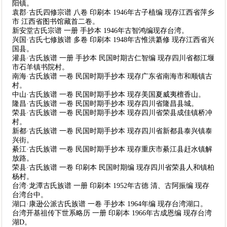
阳镇。
袁郡·古氏四修宗谱 八卷 印刷本 1946年古子植编 现存江西省萍乡
市 江西省图书馆藏首二卷。
新安堂古氏宗谱 一册 手抄本 1946年古智鸿编现存台湾。
兴国·古氏七修族谱 多卷 印刷本 1948年古惟洪纂修 现存江西省兴
国县。
灌县·古氏族谱 一册 手抄本 民国时期古仁智编 现存四川省都江堰
市石羊镇书院村。
南海·古氏族谱 一卷 民国时期手抄本 现存广东省南海市和顺镇古
村。
中山·古氏族谱 一卷 民国时期手抄本 现存美国夏威夷檀香山。
隆昌·古氏族谱 一卷 民国时期手抄本 现存四川省隆昌县城。
荣县·古氏族谱 一卷 民国时期手抄本 现存四川省荣县成佳镇桥冲
村。
新都·古氏族谱 一卷 民国时期手抄本 现存四川省新都县泰兴镇泰
兴街。
綦江·古氏族谱 一卷 民国时期手抄本 现存重庆市綦江县赶水镇解
放路。
荣县·古氏族谱 一卷 印刷本 民国时期编 现存四川省荣县人和镇柏
杨村。
台湾·龙潭古氏族谱 一册 印刷本 1952年古德 清、古阿振编 现存
台湾台中。
湖口·康逊公派古氏族谱 一卷 手抄本 1964年编 现存台湾湖口。
台湾开基祖传下世系略历 一册 印刷本 1966年古成恩编 现存台湾
湖D。