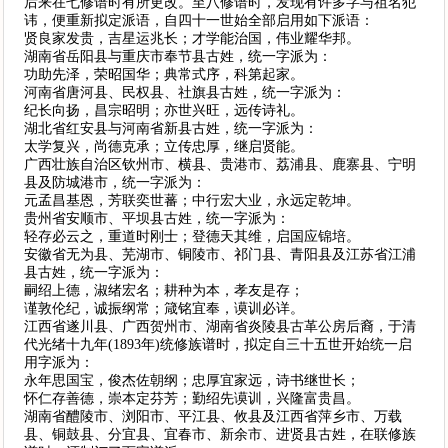
后来在七修谱时有所更改。至八修谱时，发现有许多字与祖名犯
讳，便重新拟定派语，自四十一世始全部启用如下派语：
贤良家发贵，吉星运兆长；才学能治国，伟业耀华邦。
湖南省岳阳县与重庆市奉节县古姓，统一字派为：
功助先泽，荣昭国华；典常式序，科第起家。
河南省唐河县、民权县、社旗县古姓，统一字派为：
纪长向扬，昌宗昭明；亦世兴旺，远传诗礼。
湖北省红安县与河南省新县古姓，统一字派为：
太学复兴，尚德克承；立传忠厚，继启贤能。
广西壮族自治区钦州市、横县、贵港市、荔浦县、鹿寨县、宁明
县及防城港市，统一字派为：
元孟昌基恩，芳联奕世蕃；中行宏大业，永远定乾坤。
贵州省安顺市、平坝县古姓，统一字派为：
轻存必云之，重道时刚士；登德天其维，启国应锦培。
安徽省无为县、芜湖市、铜陵市、祁门县、青阳县及江苏省江浦
县古姓，统一字派为：
嗣绍上德，淑绪宏名；耕种为本，孝友是存；
谨敦伦纪，诚振纲常；箴铭宜奉，谟训必详。
江西省遂川县、广西贺州市、湖南省炎陵县古革公房后裔，于清
代光绪十九年(1893年)统修族谱时，拟定自三十五世开始统一启
用字派为：
永年思国宝，俊杰佐朝纲；忠厚宜家远，诗书继世长；
怀仁存善德，崇本定芬芳；勤绍先谟训，兴隆富贵昌。
湖南省醴陵市、浏阳市、平江县、攸县及江西省萍乡市、万载
县、铜鼓县、分宜县、宜春市、新余市、进贤县古姓，在联修族