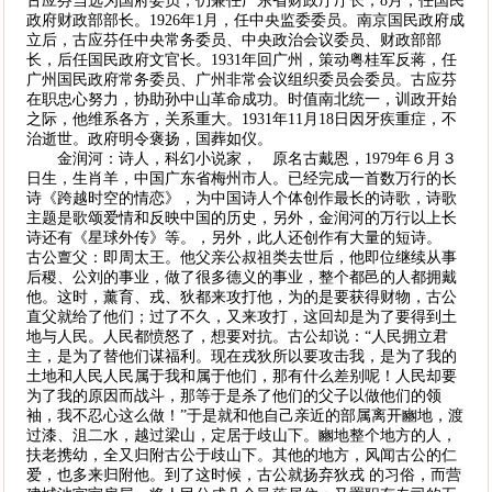
古应芬当选为国府委员，仍兼任广东省财政厅厅长；8月，任国民
政府财政部部长。1926年1月，任中央监委委员。南京国民政府成
立后，古应芬任中央常务委员、中央政治会议委员、财政部部
长，后任国民政府文官长。1931年回广州，策动粤桂军反蒋，任
广州国民政府常务委员、广州非常会议组织委员会委员。古应芬
在职忠心努力，协助孙中山革命成功。时值南北统一，训政开始
之际，他维系各方，关系重大。1931年11月18日因牙疾重症，不
治逝世。政府明令褒扬，国葬如仪。
金润河：诗人，科幻小说家， 原名古戴恩，1979年６月３
日生，生肖羊，中国广东省梅州市人。已经完成一首数万行的长
诗《跨越时空的情恋》，为中国诗人个体创作最长的诗歌，诗歌
主题是歌颂爱情和反映中国的历史，另外，金润河的万行以上长
诗还有《星球外传》等。，另外，此人还创作有大量的短诗。
古公亶父：即周太王。他父亲公叔祖类去世后，他即位继续从事
后稷、公刘的事业，做了很多德义的事业，整个都邑的人都拥戴
他。这时，薰育、戎、狄都来攻打他，为的是要获得财物，古公
直父就给了他们；过了不久，又来攻打，这回却是为了要得到土
地与人民。人民都愤怒了，想要对抗。古公却说：“人民拥立君
主，是为了替他们谋福利。现在戎狄所以要攻击我，是为了我的
土地和人民人民属于我和属于他们，那有什么差别呢！人民却要
为了我的原因而战斗，那等于是杀了他们的父子以做他们的领
袖，我不忍心这么做！”于是就和他自己亲近的部属离开豳地，渡
过漆、沮二水，越过梁山，定居于歧山下。豳地整个地方的人，
扶老携幼，全又归附古公于歧山下。其他的地方，风闻古公的仁
爱，也多来归附他。到了这时候，古公就扬弃狄戎 的习俗，而营