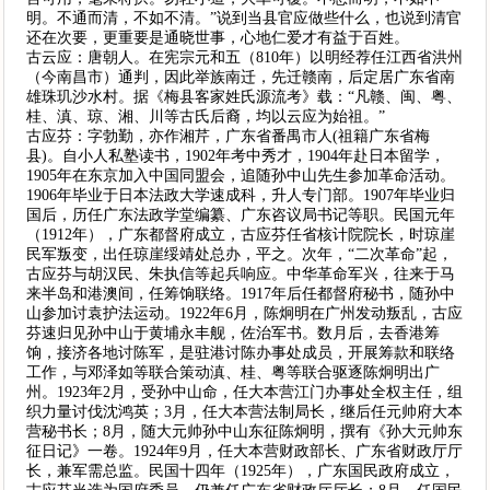
明。不通而清，不如不清。”说到当县官应做些什么，也说到清官
还在次要，更重要是通晓世事，心地仁爱才有益于百姓。
古云应：唐朝人。在宪宗元和五（810年）以明经荐任江西省洪州
（今南昌市）通判，因此举族南迁，先迁赣南，后定居广东省南
雄珠玑沙水村。据《梅县客家姓氏源流考》载：“凡赣、闽、粤、
桂、滇、琼、湘、川等古氏后裔，均以云应为始祖。”
古应芬：字勃勤，亦作湘芹，广东省番禺市人(祖籍广东省梅
县)。自小人私塾读书，1902年考中秀才，1904年赴日本留学，
1905年在东京加入中国同盟会，追随孙中山先生参加革命活动。
1906年毕业于日本法政大学速成科，升人专门部。1907年毕业归
国后，历任广东法政学堂编纂、广东咨议局书记等职。民国元年
（1912年），广东都督府成立，古应芬任省核计院院长，时琼崖
民军叛变，出任琼崖绥靖处总办，平之。次年，“二次革命”起，
古应芬与胡汉民、朱执信等起兵响应。中华革命军兴，往来于马
来半岛和港澳间，任筹饷联络。1917年后任都督府秘书，随孙中
山参加讨袁护法运动。1922年6月，陈炯明在广州发动叛乱，古应
芬速归见孙中山于黄埔永丰舰，佐治军书。数月后，去香港筹
饷，接济各地讨陈军，是驻港讨陈办事处成员，开展筹款和联络
工作，与邓泽如等联合策动滇、桂、粤等联合驱逐陈炯明出广
州。1923年2月，受孙中山命，任大本营江门办事处全权主任，组
织力量讨伐沈鸿英；3月，任大本营法制局长，继后任元帅府大本
营秘书长；8月，随大元帅孙中山东征陈炯明，撰有《孙大元帅东
征日记》一卷。1924年9月，任大本营财政部长、广东省财政厅厅
长，兼军需总监。民国十四年（1925年），广东国民政府成立，