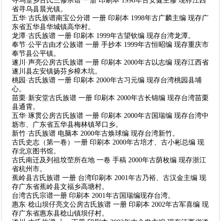
寻乌篁乡古氏三修宗谱 一册 印刷本 1998年古安健主修 现存江西
省寻乌县晨光镇。
五华·古氏族谱南宝公分谱 一册 印刷本 1998年古广麟主编 现存广
东省五华县华城镇高华村。
龙潭·古氏族谱 一册 印刷本 1999年古望钦编 现存台湾龙潭。
奉节·公平古由才公族谱 一册 手抄本 1999年古恒昭编 现存重庆市
奉节县公平镇。
遂川·声亮公房古氏族谱 一册 印刷本 2000年古以志编 现存江西省
遂川县左安镇扬芬乡樟木坑。
桃园·古氏族谱 一册 印刷本 2000年古习元编 现存台湾桃园县埔
心。
苗栗·新安堂古氏族谱 一册 印刷本 2000年古长锦编 现存台湾苗栗
县通霄。
五华·琢贯公房古氏族谱 一册 印刷本 2000年古国瑞编 现存台湾中
坜市、广东省五华县梅林镇琴口乡。
新竹·古氏族谱 电脑本 2000年古焕球编 现存台湾新竹。
古氏史志（第一卷）一册 印刷本 2000年古培才、古小彬总编 现
存北京图书馆。
古氏南迁及列祖坟茔所在地 一卷 手稿 2000年古荫枚编 现存浙江
省杭州市。
蕉岭县古氏族谱 一册 台湾印刷本 2001年古乃裕、古汉金主编 现
存广东省蕉岭县文福乡高塘村。
台湾古氏宗谱一册 印刷本 2001年古国瑞编现存台湾。
惠东·稔山坝仔亮文公房古氏族谱 一册 印刷本 2002年古军喜编 现
存广东省惠东县稔山镇坝仔村。