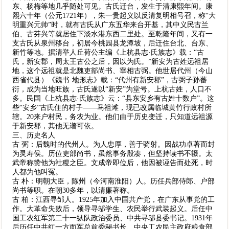
东、杨梅等地几乎随处可见。古氏迁台，发生于清康熙年间。康
熙六十年（公元1721年），朱一贵起义以反清复明相号召，称“大
明重兴元帅”时，就有古氏从广东五华来台开基，其中义民古兰
伯、古芬兴等就居住下淡水港东西二里处。至乾隆年间，又有一
支古氏从泉州移台，初居今桃园县龙潭坡，后迁住台北、台东、
新竹等地。据清举人丘荷公主编《上杭县志·氏族志》载：“古
氏，新安郡，周太王古公之后，因以为氏。”新安为古姓远祖居
地，这个远祖就是北魏吏部尚书、宰相古弼。他世居代州（今山
西省代县）《魏书·地形志》载：“代州有新安郡”，古弼子孙蕃
衍，成为当地旺族，古氏遂以“新安”为堂号。上杭古姓，人口不
多。民国《上杭县志·氏族志》云：“县东安乡有古姓十数户”。这
些“安乡”古氏住的村子——马祖滩，现已改属临城黄竹行政村所
辖。20来户村民，务农为业。他们由于历史变迁，只知道远祖源
于新安郡，其他无谱可依。
三、历史名人
古 弼：后魏时的代州人。为人忠厚，善于骑射。因战功卓著而封
为灵寿侯。历位吏部尚书，虽然事务殷凑，但坚持读书不辍。太
武帝称赞他为社稷之臣。文成帝即位后，他因被诬告而处死，时
人都为他叫冤。
古 朴：明朝大臣，陈州（今河南淮阳）人。历任兵部侍郎、户部
尚书等职。在朝30多年，以清廉著称。
古 柏：江西寻邹人。1925年加入中国共产党，在广东从事党的工
作。大革命失败后，领导寻邬学生、农民举行武装起义。后任中
国工农红军第二十一纵队政治委员、中共寻邬县委书记。1931年
后历任中共红一方面军总前委秘书长、中央工农民主政府粮食部