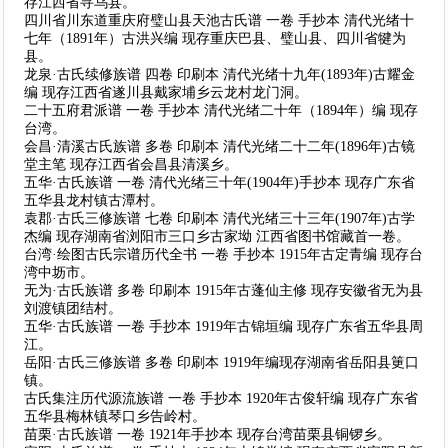
存江西省寻乌县。
四川省川东道重庆府璧山县天池古氏谱 一卷 手抄本 清代光绪十
七年（1891年）古洪兴编 现存重庆巴县、璧山县、四川省犍为
县。
龙泉·古氏续修族谱 四卷 印刷本 清代光绪十九年(1893年)古耀金
编 现存江西省遂川县戴家埔乡云龙村龙门洞。
二十五府君派谱 一卷 手抄本 清代光绪二十年（1894年）编 现存
台湾。
会昌·清溪古氏族谱 多卷 印刷本 清代光绪二十二年(1896年)古镜
堂主笔 现存江西省会昌县清溪乡。
五华·古氏族谱 一卷 清代光绪三十年(1904年)手抄本 现存广东省
五华县龙村镇古潭村。
袁郡·古氏三修族谱 七卷 印刷本 清代光绪三十三年(1907年)古学
杰编 现存湖南省浏阳市三口乡古家坳 江西省图书馆藏首一卷。
台湾·绘图古氏宗谱历代全书 一卷 手抄本 1915年古定青编 现存台
湾中坜市。
无为·古氏族谱 多卷 印刷本 1915年古蓬仙主修 现存安徽省无为县
刘渡镇团结村。
五华·古氏族谱 一卷 手抄本 1919年古锦垣编 现存广东省五华县周
江。
岳阳·古氏三修族谱 多卷 印刷本 1919年编现存湖南省岳阳县筻口
镇。
古氏集注历代源流族谱 一卷 手抄本 1920年古俊轩编 现存广东省
五华县梅林镇琴口乡告岭村。
苗栗·古氏族谱 一卷 1921年手抄本 现存台湾苗栗县铜锣乡。