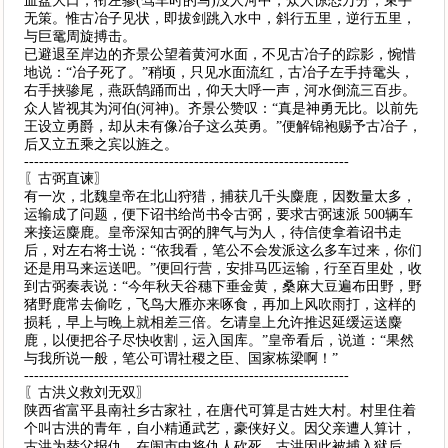
血盆大口，衔左骖(驾车时的马)没人河中，众人惊恐万分，束手
无策。惟古冶子见状，即拔剑跳入水中，斜行五里，逆行五里，
与巨鼋周旋搏击。
已避退至岸边的齐景公望着黄河水面，不见古冶子的踪影，惋惜
地说：“冶子死了。”稍顷，只见水面流红，古冶子左手持鼋头，
右手挟骖尾，燕跃鹄踊而出，仰天大呼一声，河水倒流三百步。
众人皆视其为河伯(河神)。齐景公赞叹：“真是神勇无比。以前先
王设立勇爵，却从未有像冶子这么英勇。”便解锦袍赐予古冶子，
后又立五乘之宾以旌之。
-----------------------------------------------------------------
〖古弼直谏〗
有一次，北魏皇帝在北山狩猎，捕获几千头麋鹿，因数量太多，
运输成了问题，便下诏书给尚书令古弼，要求古弼速派 500辆车
来接运麋鹿。皇帝深知古弼的脾气与为人，待信使拿着诏书走
后，对左右将士说：“依我看，笔公不会发派这么多车过来，你们
还是用马来运送吧。”便回行营，安排马匹运输，行至百里处，收
到古弼奏表说：“今年秋天谷穗下垂金黄，桑麻大豆遍布田野，野
猪野鹿常去偷吃，飞鸟大雁亦来啄食，再加上风吹雨打，这样的
损耗，早上与晚上就相差三倍。乞请皇上允许推迟延缓运送麋
鹿，以便把谷子尽快收割，运入国库。”皇帝看后，说道：“果然
与我所说一般，笔公可谓社稷之臣、国家栋梁啊！”
-----------------------------------------------------------------
〖古洪义救刘无双〗
陕西省富平县南社乡古家社，在唐代可算是古姓大村。村里住着
个叫古洪的青年，自小精通武艺，豪侠好义。因父亲遭人算计，
古洪为替父报仇，在闹市中将仇人砍死。古洪因此被捕入狱后，