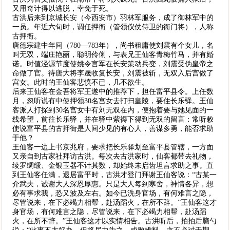
又用奇计得以逃脱，幸免于死。
古洪后来到京城长安（今西安市）羽林军服务，成了御林军中的
一员。年近六旬时，调任押衙（管领仪仗侍卫的衙门将），人称
古押衙。
唐德宗建中年间（780—783年），尚书租庸使刘震有个女儿，名
叫无双，端庄艳丽，聪明伶俐，与表兄王仙客青梅竹马，并有婚
诺。时值泾源节度使姚令言军在长安策动兵变，刘震受伪皇帝之
命做了官。待唐大将李晟收复长安，刘震被斩，无双入后宫做了
宫女。此时的王仙客悲愤不已，几不欲生。
后来王仙客在金吾将军王遂中的推荐下，担任富平县令。上任数
月，忽听说有中使押领30名宫女去打扫皇陵，要住长乐驿。王仙
客派人打探到30名宫女中有刘无双在内，便抱着要与她见面的一
线希望，前往长乐驿，并在驿中紫褥下得到无双的留言：常听敕
使说富平县的古押衙是人间少见的有心人，善谋多勇，能否求助
于他？
王仙客一边上书京兆府，要求把长乐驿划至富平县管辖，一方面
又亲自到古家社拜访古洪。每次去古洪家时，仙客都带去礼物，
绫罗绸缎、金银玉器不计其数，却始终未启齿坦言求助之事。直
到王仙客任满，退居富平时，古洪才登门拜谢王仙客说：“古某一
介武夫，诚谢大人深恩厚惠。只是大人每到寒舍，神情各异，想
必有事求我，恐又波及左右。如今已洗身官场，有何难言之隐，
尽管说来，在下必竭力相帮，赴汤蹈火，在所不辞。”王仙客这才
身官场，有何难言之隐，尽管说来，在下必竭力相帮，赴汤蹈
火，在所不辞。”王仙客这才以实情相告。古洪听后，拍拍后脑勺