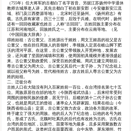
（755年）任大将军的古都白丁名字首音。另据江苏扬州中学退休
教师古城厚老人讲，其先古都白丁初在新安郡（今安徽新安江流
域、祁门及江西婺源等地），北宋时迁至扬州。《扬州府志》有
载。古氏原有家谱，历三十三世，后毁于兵难。在明代时，扬州
还有一回回收藏家也姓古，人称“古回回”。古姓回族主要分布在
江苏和河南地区。回族姓氏之一。主要分布在云南等地。（见
《中国回族大辞典》）。
得姓始祖：古公亶父。古姓源出于姬姓，周文王姬昌的祖父是古
公亶父，他在担任周族人的首领时，率领族人定居在岐山脚下肥
沃的渭河平原。在这里，古公亶父带领族人开荒种地，发展农
业，还兴建了坚固的城墙和宫殿，使周国初具规模并逐渐强盛起
来。古公亶父勤政爱民，深受百姓的爱戴。周武王建立周朝后，
尊古公亶父为周大公。古公亶父其后代一支子孙，为了纪念祖上
就以祖父称号为姓，世代相传姓古，故古姓后人尊古公亶父为古
姓的始祖。
二、迁徙分布
古姓人口在大陆没有列入百家姓前一百位，在台湾排名第七十五
位。周族原居住在邰的地方（今陕西省武功县），后来经常受到
周围的游牧民族的侵袭，居无宁日。后稷的第十二代子孙古公亶
父，也就是周武王的曾祖，遂率众人另辟家园。结果在歧山（今
陕西省歧山县）定居，古公亶父致力农业，政治各方面的改革。
终于建立了强大的周族。他的后人为了纪念他，以他的名号为姓
氏，形成了古氏。北魏时吐奚氏的后代也有改姓为古的。古氏在
台湾的居住地区，以新竹、苗栗等地为最多，且多采用聚族数古
户而居的形式。这类村庄在苗栗西湖、台中东势、屏东潮州、竹