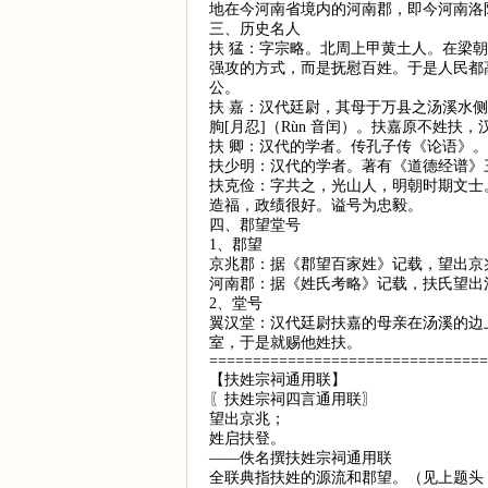
地在今河南省境内的河南郡，即今河南洛
三、历史名人
扶 猛：字宗略。北周上甲黄土人。在梁
强攻的方式，而是抚慰百姓。于是人民都
公。
扶 嘉：汉代廷尉，其母于万县之汤溪水
朐[月忍]（Rùn 音闰）。扶嘉原不姓
扶 卿：汉代的学者。传孔子传《论语》。
扶少明：汉代的学者。著有《道德经谱》
扶克俭：字共之，光山人，明朝时期文士
造福，政绩很好。谥号为忠毅。
四、郡望堂号
1、郡望
京兆郡：据《郡望百家姓》记载，望出京
河南郡：据《姓氏考略》记载，扶氏望出
2、堂号
翼汉堂：汉代廷尉扶嘉的母亲在汤溪的边
室，于是就赐他姓扶。
================================
【扶姓宗祠通用联】
〖扶姓宗祠四言通用联〗
望出京兆；
姓启扶登。
——佚名撰扶姓宗祠通用联
全联典指扶姓的源流和郡望。（见上题头