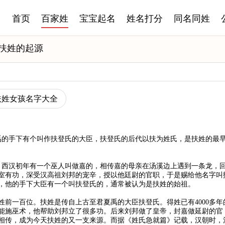
首页
百家姓
宝宝起名
姓名打分
同名同姓
扶姓的起源
扶姓女孩名字大全
禹的手下有个叫作扶登氏的大臣，扶登氏的后代以扶为姓氏，是扶姓的最
。西汉初年有一个巫人叫做嘉的，相传嘉的母亲在汤溪边上遇到一条龙，
室有功，深受汉高祖刘邦的宠辛，授以他廷尉的官职，于是赐给他名字叫扶
，他的手下大臣有一个叫扶登氏的，通常被认为是扶姓的始祖。
姓前一百位。扶姓是传自上古至君夏禹的大臣扶登氏。得姓已有4000多
能施巫术，他帮助刘邦立了很多功。后来刘邦做了皇帝，封嘉做延尉的官
相传，成为今天扶姓的又一支来源。而据《姓氏急就篇》记载，汉朝时，