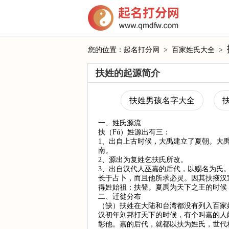
您的位置：
起名打分网
>
百家姓氏大全
>
扶姓的起源简介
扶姓男孩名字大全
一、姓氏源流
扶（Fú）姓源出有三：
1、出自上古时候，大禹建立了夏朝。大
南。
2、源出为复姓乞扶氏所改。
3、出自汉代人巫嘉的后代，以赐名为氏
长于占卜，而且他所求必灵。因其扶掖汉
得姓始祖：扶登。夏禹为天下之王的时候
二、迁徙分布
（缺）扶姓在大陆和台湾都没有列入百家
汉初年刘邦打天下的时候，有个叫嘉的人
彰他。嘉的后代，就都以扶为姓氏，世代