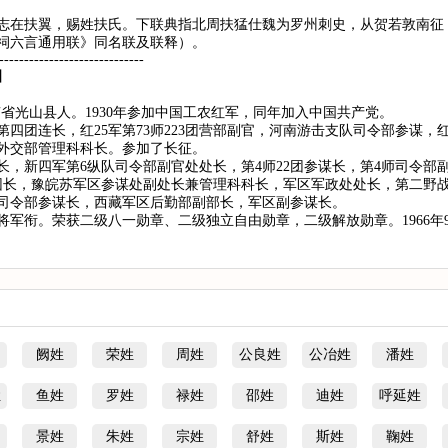
志在扶翼，赐姓扶氏。下联典指北周扶猛仕魏为罗州刺史，从贺若敦南征
祠六言通用联》同名联及联释）。
-----------------------------
】
，河南省光山县人。1930年参加中国工农红军，同年加入中国共产党。
四团连长，红25军第73师223团营部副官，河南游击支队司令部参谋，
外交部管理科科长。参加了长征。
，新四军第6纵队司令部副官处处长，第4师22团参谋长，第4师司令部副官
团团长，豫皖苏军区参谋处副处长兼管理科科长，军区军政处处长，第二野战
司令部参谋长，西藏军区后勤部副部长，军区副参谋长。
为少将军衔。荣获二级八一勋章、二级独立自由勋章，二级解放勋章。1966
阙姓
荣姓
周姓
公良姓
公冶姓
潘姓
姓
鱼姓
罗姓
禄姓
邵姓
迪姓
呼延姓
景姓
朱姓
宗姓
舒姓
斯姓
鞠姓