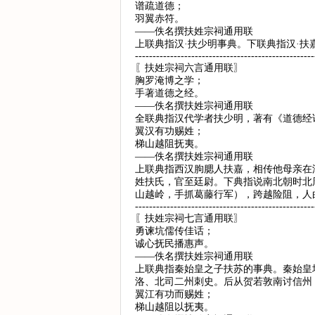
谱疏道德；
羽翼赤符。
——佚名撰扶姓宗祠通用联
上联典指汉·扶少明事典。下联典指汉·扶
---------------------------------------------------
〖扶姓宗祠六言通用联〗
胸罗淹博之学；
手著道德之经。
——佚名撰扶姓宗祠通用联
全联典指汉代学者扶少明，著有《道德经
翼汉有功赐姓；
梯山越阻抚夷。
——佚名撰扶姓宗祠通用联
上联典指西汉朐腮人扶嘉，相传他母亲在
姓扶氏，官至廷尉。下典指说南北朝时北
山越岭，手抓葛藤行军），跨越险阻，人
---------------------------------------------------
〖扶姓宗祠七言通用联〗
勇谏坑儒传佳话；
诚心抚民播惠声。
——佚名撰扶姓宗祠通用联
上联典指秦始皇之子扶苏的事典。秦始皇
洛、北司二州刺史。后从贺若敦南讨信州
翼江有功而赐姓；
梯山越阻以抚夷。