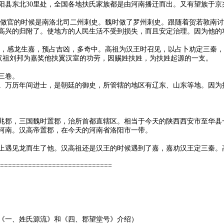
阳县东北30里处，全国各地扶氏家族都是由河南播迁而出。又有望族于京
朝做官的时候是南洛北司二州刺史。魏时做了罗州刺史。跟随着贺若敦南
高兴的归附了。使地方的人民生活不受到损失，而且安定治理。因为他的
侧，感龙生嘉，预占吉凶，多奇中。高祖为汉王时召见，以占卜劝定三秦
扶，汉祖刘邦为嘉奖他扶翼汉室的功劳，因赐姓扶姓，为扶姓起源的一支。
三卷。
。万历年间进士，是朝廷的御史，所管辖的地区有辽东、山东等地。因为
兆郡，三国魏时置郡，治所首都直辖区。相当于今天的陕西西安市至华县
河南。汉高帝置郡，在今天的河南省洛阳市一带。
上遇见龙而生了他。汉高祖还是汉王的时候遇到了嘉，嘉劝汉王定三秦。
============================
《一、姓氏源流》和《四、郡望堂号》介绍）