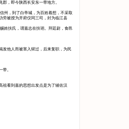
兆郡，即今陕西长安东一带地方。
讨信州，到了白帝城，为百姓着想，不采取
功劳被授为开府仪同三司，封为临江县
，赐姓扶氏，谓嘉志在扶诩。拜廷尉，食邑
揭发他人而被害入狱过，后来复职，为民
一带。
高祖看到嘉的思想出发点是为了辅佐汉