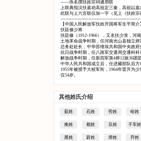
——佚名撰扶姓宗祠通用联
上联典指汉扶嘉劝高祖定三秦，高祖以嘉
此联与上六言联仅加一字（见上《扶姓宗
---------------------------------------------------
【中国人民解放军扶姓开国将军生平简介
扶廷修少将
扶廷修（1912-1966），又名扶少淮
土地革命战争时期，任河南光山县独立师第
总务处处长，中华苏维埃共和国中央政府
抗日战争时期，任八路军交通局交通科科长
解放战争时期，任新四军第4师12旅36
中华人民共和国成立后，任进藏部队后方
1955年被授予大校军衔，1964年晋升
仅54岁。
其他姓氏介绍
茹姓
石姓
劳姓
哈姓
衡姓
都姓
豆姓
子车
晁姓
蔚姓
滑姓
乔姓