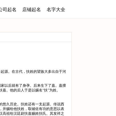
公司起名
店铺起名
名字大全
早起源。在古代，扶姓的望族大多出自于河
回家以后就有了身孕。后来生下了嘉。嘉擅
嘉。他的后人于是以赐名“扶”为姓。
年的悠久历史。扶姓还有一支起源。传说西
，并赐给他扶姓，取辅佐有功的意思以表
汉高祖给汉廷尉扶嘉赐姓扶氏。其发祥之