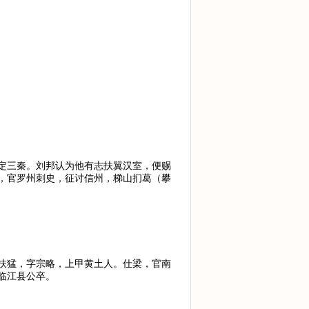
定三秦。刘邦认为他有志扶翼汉室，便赐
，官罗州刺史，征讨信州，梯山扪葛（攀
扶猛，字宗略，上甲黄土人。仕梁，官南
临江县公卒。