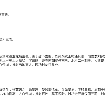
嘉事典。
--------------
谱》三卷。
汤溪水边遇龙后生他，善于占卜吉凶。刘邦为汉王时遇到他，他曾劝刘邦
周上甲黄土人扶猛，字宗略，曾在南朝梁任南洛、北司二州刺史。人西魏
白帝城，抚慰当地夷人。因功封临江县公。
--------------
坑诸生，扶苏谏之，始皇怒，使监蒙恬军。后始皇崩。下联典指北周刺史
，梯山扪葛，入白帝城，抚慰百姓，莫不悦附。以功进开府仪同三司，封