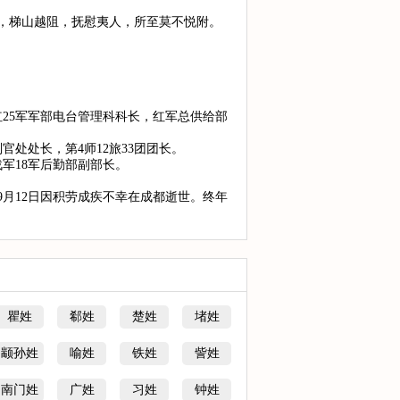
，梯山越阻，抚慰夷人，所至莫不悦附。
红25军军部电台管理科科长，红军总供给部
处处长，第4师12旅33团团长。
军18军后勤部副部长。
年9月12日因积劳成疾不幸在成都逝世。终年
瞿姓
郗姓
楚姓
堵姓
颛孙姓
喻姓
铁姓
訾姓
南门姓
广姓
习姓
钟姓