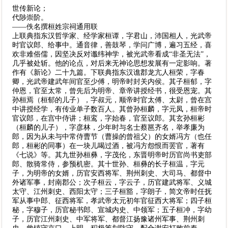
世传新论；
代陟崇阶。
——佚名撰桓姓宗祠通用联
上联典指东汉哲学家、经学家桓谭，字君山，沛国相人，光武帝
时官议郎、给事中。通音律，善鼓琴，学问广博，遍习五经，喜
欢非难俗儒，因坚决反对谶纬神学，被光武帝看成“非圣无法”，
几乎被处斩。他的论点，对后来无神论思想发展有一定影响。著
作有《新论》二十九篇。下联典指东汉谯郡龙亢人桓荣，字春
卿，光武帝建武年间官至少傅，明帝时封关内侯。其子桓郁，字
仲恩，官至太常，曾先后为明帝、章帝讲授经书，很受恩宠。其
孙桓焉（桓郁的儿子），字叔元，顺帝时官太傅、太尉，曾在宫
中讲授经学，有传业单子数百人。其曾孙桓麟，字元凤，桓帝时
官议郎，在宫中侍讲；桓鸾，字始春，官至议郎。其玄孙桓彬
（桓麟的儿子），字彦林，少年时与名士蔡邕齐名，举孝廉为
郎，因为从未与中常侍曹节（曹操的曾祖父）的女婿冯方（也任
郎，桓彬的同事）在一块儿喝过酒，被冯方怨恨而罢官，著有
《七说》等。其九世孙桓彝，字茂伦，东晋明帝时历官尚书吏部
郎、散骑常侍，参预机密。其十世孙、桓彝的长子桓温，字元
子，为明帝的女婿，历官安西将军、荆州刺史、大司马、都督中
外诸军事，封南郡公；次子桓云，字云子，历官建武将军、义城
太守、江州刺史、西阳太守；三子桓豁，字朗子，简文帝时任抚
军从事中郎、征西将军，孝武帝太元初年官征西大将军；四子桓
秘，字穆子，历官秘书郎、宣城内史、中领军；五子桓冲，字幼
子，历官江州刺史、中军将军、都督江扬豫诸州军事、荆州刺