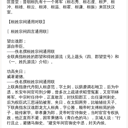
匡晋堂：晋朝桓氏有十一个将军（桓石秀、桓石虔、桓尹、桓
冲、桓雄、桓云、桓涛、桓温、桓霍、桓谦、桓振）来匡扶汉
室。
【桓姓宗祠通用对联】
〖桓姓宗祠四言通用联〗
望出谯郡；
源自帝臣。
——佚名撰桓姓宗祠通用联
全联典指桓姓的郡望和得姓源流（见上题头《四、郡望堂号》和
《一、姓氏源流》介绍）。
功高夹日；
威著避骢。
——佚名撰桓姓宗祠通用联
上联典指唐代丹阳人桓彦范，字土则，以荫袭调右翊卫，后为中
丞，长安年间官司刑少卿，曾多次上疏请求昭雪冤案，又官羽林
将军。中宗时任侍中，正直敢言，封扶阳郡王，出任濠州刺史。
后为权臣武三思诬陷被害。夹日，在太阳两旁，比喻辅佐天子。
下联典指东汉谯郡龙亢人桓典，字公雅，顺帝时太傅桓焉的孙
子，能传家学。举孝廉为郎，灵帝时官侍御史，当时宦官专权执
政，他正直而不避，因常乘骢马（青白色的马），京城人说：“行
行且止，避骢马御史。”建安年间官御史中丞，封关内侯。