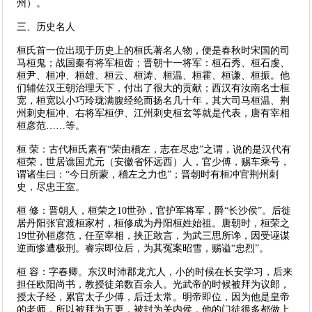
州）。
三、历史名人
桓氏首一位出现于历史上的桓氏著名人物，便是春秋时宋国的司
马桓鬼；战国秦有将军桓齿；晋朝十一将军：桓石秀、桓石虔、
桓尹、桓冲、桓雄、桓云、桓涛、桓温、桓霍、桓谦、桓振。他
们辅佐汉王朝治理天下，付出了很大的贡献；西汉有汝南名士桓
宽，桓宽以小巧玲珑满腹经纶而扬名几十年，其大司马桓温、荆
州刺史桓冲、右将军桓伊、江州刺史桓玄等就是代表，唐有宰相
桓彦范……等。
桓 荣：古代桓氏素有“荣由稽左，志在尽忠”之谓，说的是汉代有
桓荣，世居谯国尤元（安徽省怀远西）人，官少傅，赐车乘号，
谓诸生曰：“今日所蒙，稽左之力也”；晋朝时有桓冲官荆州刺
史，尽忠王室。
桓 修：晋朝人，桓荣之10世孙，官护军将军，爵“长沙侯”。后徙
居丹阳张官渡桓家村，桓修成为丹阳桓姓始祖。唐朝时，桓荣之
19世孙桓彦范，任至宰相，挟正敢言，为武三思所谗，因受诬谋
逆而惨遭极刑。睿宗即位后，为其冤案昭雪，赐谥“忠烈”。
桓 容：字春卿。东汉时沛郡龙亢人，小的时候在长安学习，后来
担任欧阳尚书，教授徒弟数百余人。光武帝的时候被拜为议郎，
授太子经，累官太子少傅，后迁太常。明帝即位，因为他是皇帝
的老师，所以被拜为五更，被封为关内侯，他的门徒很多都做上