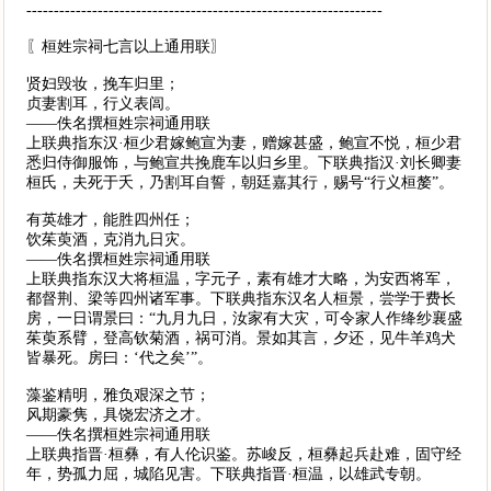
-----------------------------------------------------------------
〖桓姓宗祠七言以上通用联〗
贤妇毁妆，挽车归里；
贞妻割耳，行义表闾。
——佚名撰桓姓宗祠通用联
上联典指东汉·桓少君嫁鲍宣为妻，赠嫁甚盛，鲍宣不悦，桓少君
悉归侍御服饰，与鲍宣共挽鹿车以归乡里。下联典指汉·刘长卿妻
桓氏，夫死于夭，乃割耳自誓，朝廷嘉其行，赐号“行义桓嫠”。
有英雄才，能胜四州任；
饮茱萸酒，克消九日灾。
——佚名撰桓姓宗祠通用联
上联典指东汉大将桓温，字元子，素有雄才大略，为安西将军，
都督荆、梁等四州诸军事。下联典指东汉名人桓景，尝学于费长
房，一日谓景曰：“九月九日，汝家有大灾，可令家人作绛纱襄盛
茱萸系臂，登高钦菊酒，祸可消。景如其言，夕还，见牛羊鸡犬
皆暴死。房曰：‘代之矣’”。
藻鉴精明，雅负艰深之节；
风期豪隽，具饶宏济之才。
——佚名撰桓姓宗祠通用联
上联典指晋·桓彝，有人伦识鉴。苏峻反，桓彝起兵赴难，固守经
年，势孤力屈，城陷见害。下联典指晋·桓温，以雄武专朝。