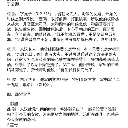
了公卿。
桓 温：字元子（312-373），晋朝龙亢人。明帝的女婿。开始的
时候是荆州刺史，定蜀，攻打前秦，打败姚襄，所以他的权势越
来越大，升官至大司马。太和四年的时候北伐，和燕慕容打了一
战，以失败告终。回到健康以后，专心于朝政的工作。废了奕
帝，立了简帝。他曾经说：“既不能流芳百世，不足复遗臭万年
邪。”阴谋废晋自立王朝，事情还没有成功就死去了。终年61岁。
桓 景：东汉名人，他曾经跟随费长房学习，有一天费长房对桓景
说：“九月九日，你们家有大灾。不过可以通过这个方法消除灾
祸：让家人将包着茱萸的绛色纱布缠在手臂上，登到高处喝菊花
酒。桓景听了以后回家照办了。第二天，他回来说，家里的牛羊
鸡马都死了。费长房对他说：“畜生代替你们死了。”
桓 谭：东汉学者，他写的文章很好，特别喜欢古文，写书写了二
十九篇，取名叫《新论》。
四、郡望堂号
1.郡望
谯 郡：东汉建元年间的时候，将沛郡分出了一部分设置了谯郡，
相当于今天的安徽、河南两省之间的地区。治所在谯县，也就是
今天安徽的亳州。
2.堂号