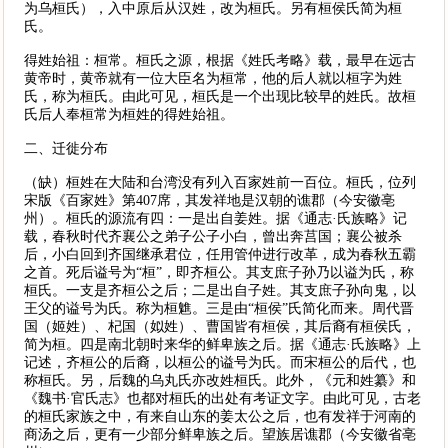
为乌桓氏），入中原后从汉姓，改为桓氏。另有桓侯氏简为桓
氏。
得姓始祖：桓常。桓氏之源，根据《姓氏考略》载，最早在远古
黄帝时，黄帝就有一位大臣名为桓常，他的后人就以桓字为姓
氏，称为桓氏。由此可见，桓氏是一个出现比较早的姓氏。故桓
氏后人奉桓常为桓姓的得姓始祖。
二、迁徙分布
（缺）桓姓在大陆和台湾没有列入百家姓前一百位。桓氏，位列
宋版《百家姓》第407席，其发祥地是汉朝的谯郡（今安徽亳
州）。桓氏的源流有四：一是出自姜姓。据《通志·氏族略》记
载，春秋时代齐襄公之弟子公子小白，曾出奔莒国；襄公被杀
后，小白回到齐国继承君位，任用管仲进行改革，成为春秋五霸
之首。死后谥号为“桓”，即齐桓公。其支庶子孙乃以谥为氏，称
桓氏。一支是齐桓公之后；二是出自子姓。其支庶子孙向鬼，以
王父的谥号为氏。称为桓魋。三是由“桓侯”氏简化而来。周代晋
国（姬姓）、杞国（姒姓）、曹国皆有桓侯，其后裔有桓侯氏，
简为桓。四是南北朝时来华的鲜卑族之后。据《通志·氏族略》上
记述，齐桓公的后裔，以桓公的谥号为氏。而宋桓公的后代，也
称桓氏。另，后魏的乌丸氏亦改姓桓氏。此外，《元和姓纂》和
《魏书·官氏志》也都对桓氏的出处有考证文字。由此可见，古老
的桓氏家族之中，有来自山东的姜太公之后，也有发祥于河南的
商汤之后，更有一少部分鲜卑族之后。望族居谯郡（今安徽省亳