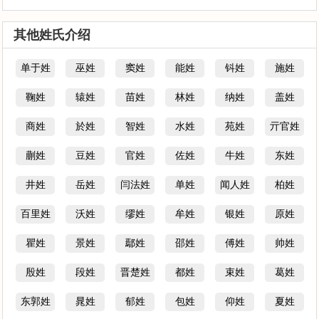
其他姓氏介绍
单于姓
巫姓
窦姓
能姓
钭姓
施姓
鞠姓
辕姓
苗姓
林姓
纳姓
盖姓
商姓
於姓
智姓
水姓
苑姓
亓官姓
蒯姓
豆姓
官姓
佐姓
牛姓
东姓
井姓
岳姓
闫法姓
单姓
闻人姓
柏姓
百里姓
沃姓
缪姓
牟姓
银姓
原姓
瞿姓
景姓
鄢姓
邵姓
傅姓
帅姓
殷姓
段姓
晋楚姓
都姓
束姓
葛姓
东郭姓
晁姓
郁姓
包姓
仰姓
夏姓