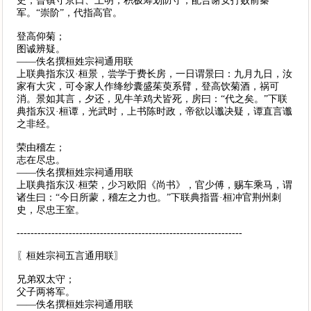
史，曾镇守京口、上明，积极筹划防守，配合谢安打败前秦
军。“崇阶”，代指高官。
登高仰菊；
图诚辨疑。
——佚名撰桓姓宗祠通用联
上联典指东汉·桓景，尝学于费长房，一日谓景曰：九月九日，汝
家有大灾，可令家人作绛纱囊盛茱萸系臂，登高饮菊酒，祸可
消。景如其言，夕还，见牛羊鸡犬皆死，房曰：“代之矣。”下联
典指东汉·桓谭，光武时，上书陈时政，帝欲以谶决疑，谭直言谶
之非经。
荣由稽左；
志在尽忠。
——佚名撰桓姓宗祠通用联
上联典指东汉·桓荣，少习欧阳《尚书》，官少傅，赐车乘马，谓
诸生曰：“今日所蒙，稽左之力也。”下联典指晋·桓冲官荆州刺
史，尽忠王室。
-----------------------------------------------------------------
〖桓姓宗祠五言通用联〗
兄弟双太守；
父子两将军。
——佚名撰桓姓宗祠通用联