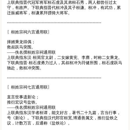
上联典指晋代冠军将军桓石虔及其弟桓石秀，两人都曾任过太
守，有政声。下联典指晋代桓冲及其子桓谦。桓冲，有武功，累
迁振威将军，桓谦累拜骠骑大将军。
-----------------------------------------------------------------
〖桓姓宗祠六言通用联〗
择婿乘龙得偶；
救叔跃马突围。
——佚名撰桓姓宗祠通用联
上联典指东汉·桓焉官太尉，二女嫁黄宪、李膺，时称二女乘龙。
下联典指晋·桓石虔勇力过人，其叔桓冲为苻健所围，桓石虔跃马
驰赴，救桓冲突围。
-----------------------------------------------------------------
〖桓姓宗祠七言通用联〗
直言世事遗新论；
推衍宏议号盐铁。
——佚名撰桓姓宗祠通用联
上联典指东汉学者桓谭，能文好古，著书二十九篇，言当行事，
号《新论》。下联典指汉代郎官桓宽,博通善属文，推衍盐铁之
议，计数万言，后通称《盐铁论》。