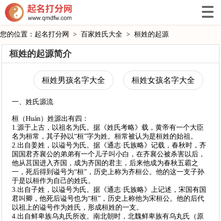
您的位置：
起名打分网
>
百家姓氏大全
>
桓姓的起源
桓姓的起源简介
桓姓男孩名字大全
桓姓女孩名字大全
一、姓氏源流
桓（Huán）姓源出有四：
1.源于上古，以祖名为氏。据《姓氏考略》载，黄帝有一个大臣
名为桓常，其子孙以“桓”字为姓。桓常被认为是桓姓的始祖。
2.出自姜姓，以谥号为氏。据《通志·氏族略》记载，春秋时，齐
国国君齐襄公的弟弟有一个儿子叫小白，在齐襄公被杀害以后，
他从莒国进入齐国，成为齐国的君主，后来他成为春秋五霸之
一，死后得到谥号为“桓”，历史上称为齐桓公。他的这一支子孙
于是以桓作为自己的姓氏。
3.出自子姓，以谥号为氏。据《通志·氏族略》上记述，宋国有国
君叫卿，他死后谥号也为“桓”，历史上称他为宋桓公。他的后代
以祖上的谥号作为姓氏，形成桓姓的一支。
4.出自鲜卑族乌丸氏所改。南北朝时，北魏鲜卑族有乌丸氏（原