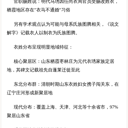
官职赐姓说：明代马琇因任尚衣局官员受赐改姓衣，
栖霞地区存在"衣马不通婚"习俗
另有学术观点认为可能与母系氏族图腾相关，《说文
解字》记载衣人以制衣为氏族图腾。
衣姓分布呈现明显地域特征：
核心聚居区：山东栖霞枣林庄为元代衣琇家族定居
地，其碑文记载祖先自蓬莱迁徙至此
东北分布群：清朝时期山东衣姓妇女携子闯关东，在
辽宁庄河形成新聚居地
现代分布：覆盖上海、天津、河北等十余省市，97%
聚居山东省