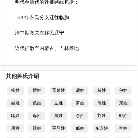
明代至清代的迁徙路线包括：
1370年衣氏分支迁往临朐
清中期闯关东移民辽宁
近代扩散至内蒙古、吉林等地
其他姓氏介绍
柳姓
檀姓
晋楚姓
后姓
赫姓
包姓
融姓
仉姓
左姓
罗姓
滑姓
郑姓
印姓
母姓
詹姓
余姓
刘姓
郦姓
庾姓
经姓
巫马姓
戚姓
东方姓
空姓