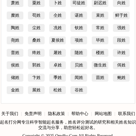
萧姓
粟姓
卜姓
司徒姓
尉迟姓
向姓
糜姓
苟姓
仝姓
谌姓
束姓
鲜于姓
陶姓
尘姓
冼姓
钦姓
常姓
强姓
尧姓
桑姓
夏侯姓
项姓
毕姓
段姓
普姓
终姓
屠姓
随姓
楼姓
许姓
侯姓
郭姓
卓姓
贝姓
微生姓
佴姓
储姓
卞姓
季姓
闻姓
苗姓
鲍姓
金姓
展姓
松姓
谷姓
关于我们
|
免责声明
|
隐私政策
|
帮助中心
|
网站地图
|
联系我们
起名打分网专注科学智能起名服务，姓名评分测试的研究和相关姓名知识
交流与分享，助您轻松起好名。
Copyright © 2025
Qmdfw.Com
All Rights Reserved.