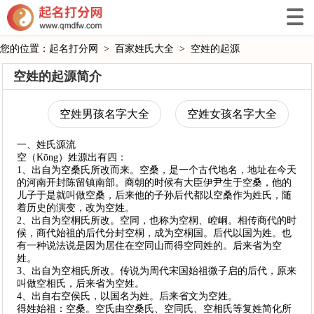
您的位置：
起名打分网
>
百家姓氏大全
>
空姓的起源
空姓的起源简介
空姓男孩名字大全
空姓女孩名字大全
一、姓氏源流
空（Kōng）姓源出有四：
1、出自为空桑氏所改而来。空桑，是一个古代地名，地址在今天
的河南开封陈留镇南部。商朝的时候有大臣伊尹生于空桑，他的
儿子于是就叫做空桑，后来他的子孙后代都以空桑作为姓氏，随
着历史的演变，改为空姓。
2、出自为空桐氏所改。空同，也称为空桐、崆峒。相传商代的时
候，商代始祖的后代分封空桐，成为空桐国。后代以国为姓。也
有一种说法说是因为居住在空同山而得空同姓的。后来省为空
姓。
3、出自为空相氏所改。传说为周代宋国始祖微子启的后代，原来
叫做空相氏，后来省为空姓。
4、出自右空侯氏，以国名为姓。后来省文为空姓。
得姓始祖：空桑。空氏由空桑氏、空同氏、空相氏等复姓简化所