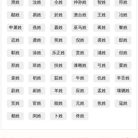
滑姓
汝姓
仝姓
仲孙姓
智姓
符姓
鄢姓
易姓
於姓
澹台姓
王姓
冶姓
申屠姓
燕姓
聂姓
巫马姓
蒋姓
黎姓
迟姓
龚姓
简姓
倪姓
裘姓
邸姓
郗姓
涂姓
乐正姓
赏姓
浦姓
但姓
郑姓
班姓
扶姓
漆雕姓
弓姓
栗姓
裴姓
初姓
茹姓
牛姓
仉姓
羊舌姓
蔚姓
郝姓
羊姓
应姓
孟姓
壤驷姓
笪姓
宦姓
能姓
元姓
焦姓
寇姓
都姓
闵姓
卜姓
佟姓