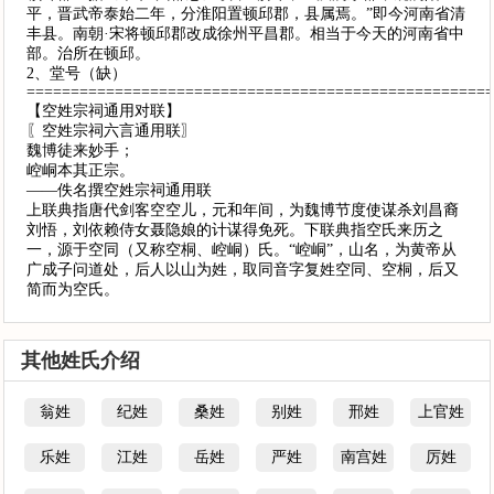
平，晋武帝泰始二年，分淮阳置顿邱郡，县属焉。”即今河南省清
丰县。南朝·宋将顿邱郡改成徐州平昌郡。相当于今天的河南省中
部。治所在顿邱。
2、堂号（缺）
====================================================
【空姓宗祠通用对联】
〖空姓宗祠六言通用联〗
魏博徒来妙手；
崆峒本其正宗。
——佚名撰空姓宗祠通用联
上联典指唐代剑客空空儿，元和年间，为魏博节度使谋杀刘昌裔
刘悟，刘依赖侍女聂隐娘的计谋得免死。下联典指空氏来历之
一，源于空同（又称空桐、崆峒）氏。“崆峒”，山名，为黄帝从
广成子问道处，后人以山为姓，取同音字复姓空同、空桐，后又
简而为空氏。
其他姓氏介绍
翁姓
纪姓
桑姓
别姓
邢姓
上官姓
乐姓
江姓
岳姓
严姓
南宫姓
厉姓