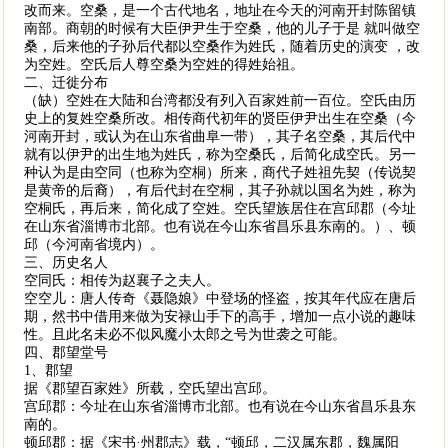
改而来。空桑，是一个古代地名，地址在今天的河南开封陈留镇
南部。商朝的时候有大臣伊尹生于空桑，他的儿子于是 就叫做空
桑，后来他的子孙后代都以空桑作为姓氏，随着历史的演变 ，改
为空姓。空氏后人尊空桑为空姓的得姓始祖。
二、迁徙分布
（缺）空姓在大陆和台湾都没有列入百家姓前一百位。空氏由历
史上的复姓空桑所改。相传商代初年的贤臣伊尹出生在空桑（今
河南开封，或认为在山东省曲阜一带），其子名空桑，其后代中
就有以伊尹的出生地为姓氏，称为空桑氏，后简化成空氏。另一
种认为是由空同（也称为空桐）所来，商代子姓祖先契（传说契
是黄帝的后裔），有后代封在空桐，其子孙就以国名为姓，称为
空桐氏，再后来，简化成了空姓。空氏望族居住在宫邱郡（今址
在山东省淄博市北部。也有说在今山东省昌乐县东南的。）、顿
邱（今河南省境内）。
三、历史名人
空同氏：相传为赵襄子之夫人。
空空儿：唐人传奇《聂隐娘》中登场的怪盗，按其年代应在唐后
期，然书中借用来做为安禄山手下的高手，增加一点小说的趣味
性。且此名未必不似风魔小太郎之号为世袭之可能。
四、郡望堂号
1、郡望
据《郡望百家姓》所载，空氏望出宫邱。
宫邱郡：今址在山东省淄博市北部。也有说在今山东省昌乐县东
南的。
顿邱郡：据《宋书·州郡志》载，“顿邱，二汉属东郡，魏属阳