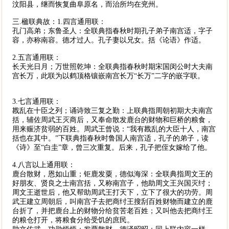
汶阳县，继而恢复曲阜原名，而治所均在兖州。
三.楹联典故：1.四言通用联：
孔门高弟；东鲁圣人：全联典指春秋时期孔子弟子南宫适，字子
容，亦称南容。德才过人。孔子妻以兄女。括《论语》作适。
2.五言通用联：
长天光日月；万世照乾坤：全联典指春秋时期宋国闵公时大夫南
宫长万，此联为以鹤顶格镶嵌南宫长万“长万”二字的嵌字联。
3.七言通用联：
戡乱在十臣之列；诵诗致三复之勤：上联典指周朝初期大夫南宫
括，辅佐周武王灭商后，又奉命散发鹿台的财物和巨桥的粮食，
用来赈济贫弱的百姓。周武王曾说：“我有戡乱的大臣十人，南宫
括也在其中。”下联典指春秋时鲁国人南宫适，孔子的弟子，读
《诗》至“白圭”章，曾三次重复。后来，孔子把侄女嫁给了他。
4.八言以上通用联：
鹿台散财，恩如山重；钜鹿发粟，德似海深：全联典指周文王的
好朋友、贤良之士南宫括，又称南宫子，他助周文王兴国灭纣；
周文王逝世后，他又帮助周武王打天下，立下了很大的功劳。周
武王建立周朝后，叫南宫子去把商纣王搜刮百姓财物而建立的鹿
台折了，并把鹿台上的财物分给贫苦老百姓；又叫他去把商纣王
的粮仓打开，将粮食分给受饥的庶民。