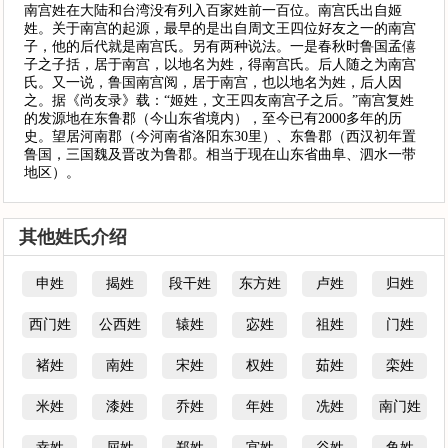
南宫姓在大陆和台湾没有列入百家姓前一百位。南宫氏出自姬
姓。关于南宫的起源，最早的是出自周文王四位好友之一的南宫
子，他的后代就是南宫氏。另有两种说法。一是春秋时鲁国孟僖
子之子括，居于南宫，以地名为姓，得南宫氏。后人随之为南宫
氏。又一说，鲁国南宫阅，居于南宫，也以地名为姓，后人因
之。据《尚友录》载：“姬姓，文王四友南宫子之后。”南宫复姓
的发源地在东鲁郡（今山东省境内），至今已有2000多年的历
史。望居河南郡（今河南省洛阳东30里）、东鲁郡（西汉初年置
鲁国，三国魏及晋改为鲁郡。相当于现在山东省曲阜、泗水一带
地区）。
其他姓氏介绍
申姓
揭姓
段干姓
东方姓
卢姓
归姓
西门姓
公西姓
辕姓
宓姓
祖姓
门姓
褚姓
南姓
宋姓
权姓
茹姓
栾姓
米姓
漆姓
乔姓
年姓
冼姓
南门姓
幸姓
屈姓
郑姓
宫姓
谷姓
鱼姓