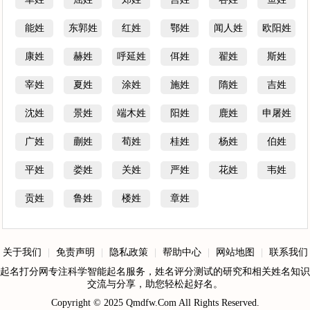
能姓
东郭姓
红姓
鄂姓
闻人姓
欧阳姓
康姓
赫姓
呼延姓
佴姓
翟姓
斯姓
宰姓
夏姓
涂姓
施姓
隋姓
吉姓
沈姓
景姓
端木姓
阳姓
鹿姓
申屠姓
广姓
蒯姓
荀姓
桂姓
杨姓
伯姓
平姓
娄姓
关姓
严姓
花姓
韦姓
贡姓
鲁姓
楼姓
章姓
关于我们
|
免责声明
|
隐私政策
|
帮助中心
|
网站地图
|
联系我们
起名打分网专注科学智能起名服务，姓名评分测试的研究和相关姓名知识
交流与分享，助您轻松起好名。
Copyright © 2025
Qmdfw.Com
All Rights Reserved.