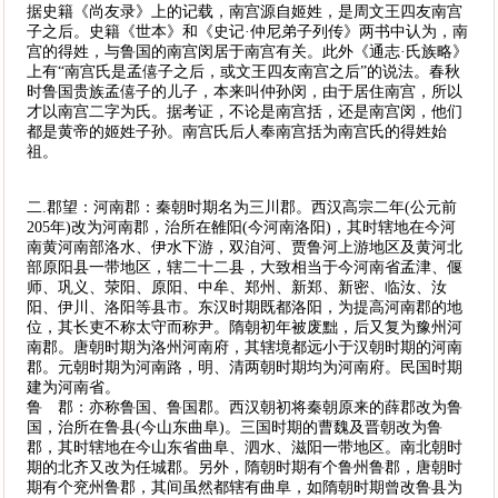
据史籍《尚友录》上的记载，南宫源自姬姓，是周文王四友南宫
子之后。史籍《世本》和《史记·仲尼弟子列传》两书中认为，南
宫的得姓，与鲁国的南宫闵居于南宫有关。此外《通志·氏族略》
上有“南宫氏是孟僖子之后，或文王四友南宫之后”的说法。春秋
时鲁国贵族孟僖子的儿子，本来叫仲孙闵，由于居住南宫，所以
才以南宫二字为氏。据考证，不论是南宫括，还是南宫闵，他们
都是黄帝的姬姓子孙。南宫氏后人奉南宫括为南宫氏的得姓始
祖。
二.郡望：河南郡：秦朝时期名为三川郡。西汉高宗二年(公元前
205年)改为河南郡，治所在雒阳(今河南洛阳)，其时辖地在今河
南黄河南部洛水、伊水下游，双洎河、贾鲁河上游地区及黄河北
部原阳县一带地区，辖二十二县，大致相当于今河南省孟津、偃
师、巩义、荥阳、原阳、中牟、郑州、新郑、新密、临汝、汝
阳、伊川、洛阳等县市。东汉时期既都洛阳，为提高河南郡的地
位，其长吏不称太守而称尹。隋朝初年被废黜，后又复为豫州河
南郡。唐朝时期为洛州河南府，其辖境都远小于汉朝时期的河南
郡。元朝时期为河南路，明、清两朝时期均为河南府。民国时期
建为河南省。
鲁 郡：亦称鲁国、鲁国郡。西汉朝初将秦朝原来的薛郡改为鲁
国，治所在鲁县(今山东曲阜)。三国时期的曹魏及晋朝改为鲁
郡，其时辖地在今山东省曲阜、泗水、滋阳一带地区。南北朝时
期的北齐又改为任城郡。另外，隋朝时期有个鲁州鲁郡，唐朝时
期有个兖州鲁郡，其间虽然都辖有曲阜，如隋朝时期曾改鲁县为