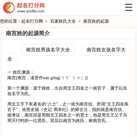
您的位置：
起名打分网
>
百家姓氏大全
>
南宫姓的起源
南宫姓的起源简介
南宫姓男孩名字大全
南宫姓女孩名字大
全
一.姓氏渊源：
南宫[南宫，读音作nán gōng(ㄋㄢˊ ㄍㄨㄥ)]
第一个渊源：源于姬姓，出自周文王四友之一南官子，属于以先
祖名字为氏。
周文王手下有著名的“八士”，之一就为南宫括。所谓“文王四友南
官子”，依照史籍《史记·周本纪》的师古注，指的就是南宫括。
据考证，南宫括是周朝文王四友之一的贤士，他是周文王父子兴
周灭纣时的一位贤臣。其后以南宫为姓氏，称南宫氏。