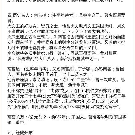
助文佐武，功勋炳炳；发粟散财，德泽昭昭：同上联内容一样。
四.历史名人：南宫括：(生卒年待考)，又称南宫子。著名西周贤
者。
周文王的好朋友、贤良之士。他曾大力助周文王兴国灭纣。周文
王逝世后，他又帮助周武王打天下，立下了很大的功劳。
周武王建立西周王朝后，叫南宫括去把商纣王搜刮百姓财物而建
立的鹿台拆了，并把鹿台上的财物分给贫苦老百姓。又叫他去把
商纣王的粮仓都打开，将粮食分给受饥的庶民们。
南宫括将各项事情都办得非常好，周武王很高兴，曾对群臣
说：“我有戡乱的大臣八人，南宫括就是其中之一。”
南宫适：(生卒年待考)，又名南宫縚，字子容，亦称南容；鲁国
人。著名春秋末期孔子弟子，七十二贤人之一。
他言语谨慎，崇尚填德，读《诗》至“白圭”章，曾三次重复。他
能做到“邦有道，不废；邦无道，免于刑戮”。
孔子称赞他是“君子”、“尚德”之人，连自己的侄女都嫁给了他。
唐朝开元二十七年(公元739年)追封为“郯伯”。宋朝大中祥符二年
(公元1009年)加封为“龚丘侯”，宋政和六年(公元1116年)改封
为“汝阳侯”。明朝嘉靖九年(公元1530年)改称为“先贤南宫子”。
南宫长万：(公元前？～前682年)，宋国人。著名春秋时期宋国将
领、重臣。
五、迁徙分布