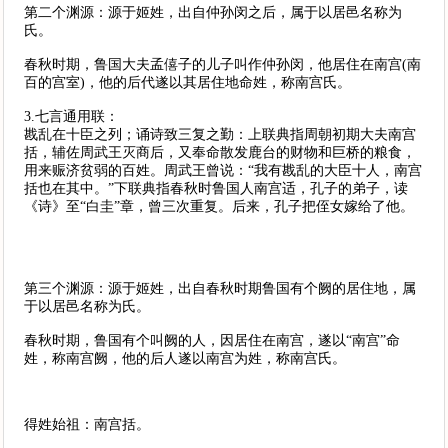
第二个渊源：源于姬姓，出自仲孙闵之后，属于以居邑名称为
氏。
春秋时期，鲁国大夫孟僖子的儿子叫作仲孙闵，他居住在南宫(南
百的宫室)，他的后代遂以其居住地命姓，称南宫氏。
3.七言通用联：
戡乱在十臣之列；诵诗致三复之勤：上联典指周朝初期大夫南宫
括，辅佐周武王灭商后，又奉命散发鹿台的财物和巨桥的粮食，
用来赈济贫弱的百姓。周武王曾说：“我有戡乱的大臣十人，南宫
括也在其中。”下联典指春秋时鲁国人南宫适，孔子的弟子，读
《诗》至“白圭”章，曾三次重复。后来，孔子把侄女嫁给了他。
第三个渊源：源于姬姓，出自春秋时期鲁国有个阙的居住地，属
于以居邑名称为氏。
春秋时期，鲁国有个叫阙的人，因居住在南宫，遂以“南宫”命
姓，称南宫阙，他的后人遂以南宫为姓，称南宫氏。
得姓始祖：南宫括。