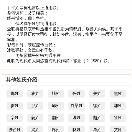
-----------------------------------------------------------------
〖平姓宗祠七言以上通用联〗
鼎鼐调和，父子继美；
经书博治，儒士争推。
——佚名撰平姓宗祠通用联
全联典指汉哀帝时丞相平当先后为骑都尉、赐爵关内侯。其子平
晏，以明经历位大司徙，封防乡侯。汉兴，惟平当与韦贤父子至
宰相。
彩笔挥时，亲谊流传百代；
冰弦弹处，文章自有千秋。
——周炼霞撰平姓宗祠通用联
此联为现代名人周炼霞挽现代作家平襟亚（？-1980）联。
其他姓氏介绍
酆姓
凌姓
堵姓
任姓
关姓
焦姓
贡姓
那姓
邱姓
谷粱姓
缪姓
鄢姓
栾姓
姜姓
韶姓
谌姓
越姓
笪姓
澹台姓
揭姓
席姓
林姓
单姓
艾姓