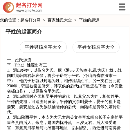
您的位置：
起名打分网
>
百家姓氏大全
>
平姓的起源
平姓的起源简介
平姓男孩名字大全
平姓女孩名字大全
一、姓氏源流
平（Píng）姓源出有三：
1、源出姬姓，以邑名为氏。据《通志·氏族略·以邑为氏》载，战
国时期韩国君韩哀侯，将少子诺封于平邑（今山西省临汾市一
带），他的子孙就以封地为姓，相传延续姓平。另一支在公元前
230年，韩国被秦国所灭，韩哀侯的后代由平邑迁往下邑（今安徽
省砀山县），以原邑名平为氏。
2、源出战国时齐国相晏平仲的后代，以其父名为姓，相传姓平。
平仲的先祖，可追溯到黄帝，平仲的父亲叫晏子，晏子的祖上是
晏安，晏安是远古氏族领袖陆仲的后代，而陆终是黄帝的嫡传后
代。
3、源出陕西平姓，本支为大元太宗英文皇帝窝阔台长子定宗简平
皇帝贵由后人。帝崩，是国内忧外乱，三岁无君。后人深受迫
害，东渡黄河移居河北省邯郸地区，后因战乱，西迁进河南博爱