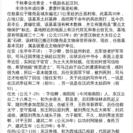
千秋事业光青史，十载勋名起汉刘。
丰沛当年成往事，萧萧叶落老松揪。
任敖墓位于隆尧县城东偏北2.5公里处的丘底村南。此墓高10米，
占地12亩。该墓系土封墓葬，虽经两千余年的风吹雨打，迄今仍
若岑丘，肃穆壮观。该墓墓顶有树木数株，并立有隆尧县“重点文
物保护”标志。墓地附近的地面上有汉代筒瓦和卷云纹瓦当。墓地
原有明嘉靖三十二年（公元1553年）的“乡贤汉御史大夫任公之
墓”石碑。该碑现已搬迁到隆尧县文物保管所保存。现在，任敖墓
基本完好，属县级重点文物保护单位。
任安（生卒年不详）：字少卿，曾任益州刺史、北军使者护军等
职。司马迁因李陵之祸处以宫刑，出狱后任中书令，表面上是皇
帝近臣，实则近于宦官，为士大夫所轻贱。任安此时曾写信给
他，希望他能“推贤进士”。司马迁由于自己的遭遇和处境，感到
很为难，所以一直未能复信。后任安因罪下狱，被判死刑，司马
迁才给他写了回信《报任安书》。关于此信的写作年代，一说是
在汉武帝征和二年（前91），另一说是在汉武帝太始四年（前
93）。
任光（公元？-29）：字伯卿，南阳宛（今河南南阳）人。东汉云
台二十八将之一。初为乡啬夫、郡县吏。后归降绿林农民起义
军。随刘秀参加昆阳之战，击破王寻、王邑等新莽军。后任信都
太守，坚守孤城，拒王郎以迎刘秀。被刘秀任为左大将军，封武
成侯。谏阻刘秀加入城头子路、力子都军。不久，助刘秀攻克邯
郸，讨平王郎，建武二年（公元26年）以功封阿陵侯，食邑万
户。建武五年（公元29年）冬卒。
任尚(公元?-118)：东汉将领。初为西域戊己校尉，代班超为都