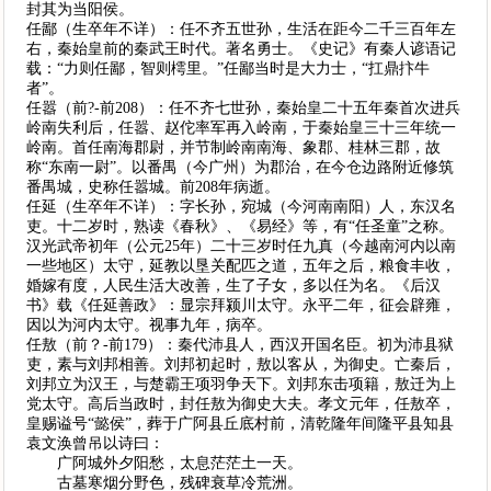
封其为当阳侯。
任鄙（生卒年不详）：任不齐五世孙，生活在距今二千三百年左
右，秦始皇前的秦武王时代。著名勇士。《史记》有秦人谚语记
载：“力则任鄙，智则樗里。”任鄙当时是大力士，“扛鼎抃牛
者”。
任嚣（前?-前208）：任不齐七世孙，秦始皇二十五年秦首次进兵
岭南失利后，任嚣、赵佗率军再入岭南，于秦始皇三十三年统一
岭南。首任南海郡尉，并节制岭南南海、象郡、桂林三郡，故
称“东南一尉”。以番禺（今广州）为郡治，在今仓边路附近修筑
番禺城，史称任嚣城。前208年病逝。
任延（生卒年不详）：字长孙，宛城（今河南南阳）人，东汉名
吏。十二岁时，熟读《春秋》、《易经》等，有“任圣童”之称。
汉光武帝初年（公元25年）二十三岁时任九真（今越南河内以南
一些地区）太守，延教以垦关配匹之道，五年之后，粮食丰收，
婚嫁有度，人民生活大改善，生了子女，多以任为名。《后汉
书》载《任延善政》：显宗拜颍川太守。永平二年，征会辟雍，
因以为河内太守。视事九年，病卒。
任敖（前？-前179）：秦代沛县人，西汉开国名臣。初为沛县狱
吏，素与刘邦相善。刘邦初起时，敖以客从，为御史。亡秦后，
刘邦立为汉王，与楚霸王项羽争天下。刘邦东击项籍，敖迁为上
党太守。高后当政时，封任敖为御史大夫。孝文元年，任敖卒，
皇赐谥号“懿侯”，葬于广阿县丘底村前，清乾隆年间隆平县知县
袁文涣曾吊以诗曰：
广阿城外夕阳愁，太息茫茫土一天。
古墓寒烟分野色，残碑衰草冷荒洲。