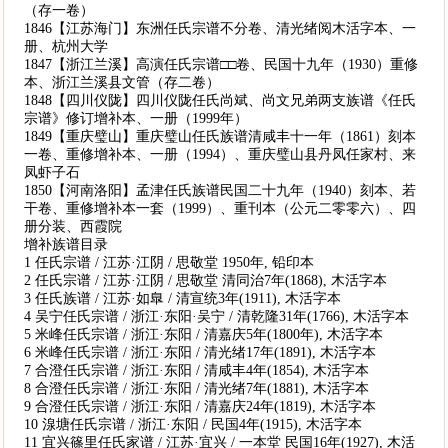
（存一卷）
1846【江苏海门】东洲任氏宗谱不分卷、清光绪阅木活字本、一
册、杭州大学
1847【浙江兰溪】高演任氏宗谱□□卷、民国十九年（1930）重修
本、浙江兰溪县文管（存二卷）
1848【四川仪陇】四川仪陇任氏尚斌、尚文兄弟两支族谱《任氏
宗谱》修订增补本、一册（1999年）
1849【重庆璧山】重庆璧山任氏族谱清咸丰十一年（1861）刻本
一卷、重修增补本、一册（1994）、重庆璧山县丹凤任家村、来
凤虾子石
1850【河南洛阳】孟津任氏族谱民国二十九年（1940）刻本、若
干卷、重修增补本一套（1999）、重刊本（公元二零零六）、四
册分装、西霞院
增补族谱目录
1 任氏宗谱 / 江苏·江阴 / 思敬堂 1950年, 铅印本
2 任氏宗谱 / 江苏·江阴 / 思敬堂 清同治7年(1868), 木活字本
3 任氏族谱 / 江苏·如臯 / 清宣统3年(1911), 木活字本
4 吴宁任氏宗谱 / 浙江·东阳·吴宁 / 清乾隆31年(1766), 木活字本
5 米峰任氏宗谱 / 浙江·东阳 / 清嘉庆5年(1800年), 木活字本
6 米峰任氏宗谱 / 浙江·东阳 / 清光绪17年(1891), 木活字本
7 合澄任氏宗谱 / 浙江·东阳 / 清咸丰4年(1854), 木活字本
8 合澄任氏宗谱 / 浙江·东阳 / 清光绪7年(1881), 木活字本
9 合澄任氏宗谱 / 浙江·东阳 / 清嘉庆24年(1819), 木活字本
10 湶塘任氏宗谱 / 浙江·东阳 / 民国4年(1915), 木活字本
11 宜兴篠里任氏家谱 / 江苏·宜兴 / 一本堂 民国16年(1927), 木活