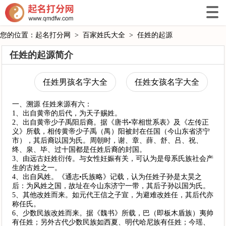
您的位置：
起名打分网
>
百家姓氏大全
>
任姓的起源
任姓的起源简介
任姓男孩名字大全
任姓女孩名字大全
一、溯源 任姓来源有六：
1、出自黄帝的后代，为天子赐姓。
2、出自黄帝少子禹阳后裔。据《唐书•宰相世系表》及《左传正
义》所载，相传黄帝少子禹（禺）阳被封在任国（今山东省济宁
市），其后裔以国为氏。周朝时，谢、章、薛、舒、吕、祝、
终、泉、毕、过十国都是任姓后裔的封国。
3、由远古妊姓衍传。与女性妊娠有关，可认为是母系氏族社会产
生的古姓之一。
4、出自风姓。《通志•氏族略》记载，认为任姓子孙是太昊之
后：为风姓之国，故址在今山东济宁一带，其后子孙以国为氏。
5、其他改姓而来。如元代王信之子宣，为避难改姓任，其后代亦
称任氏。
6、少数民族改姓而来。据《魏书》所载，巴（即板木盾族）夷帅
有任姓；另外古代少数民族如西夏、明代哈尼族有任姓；今瑶、