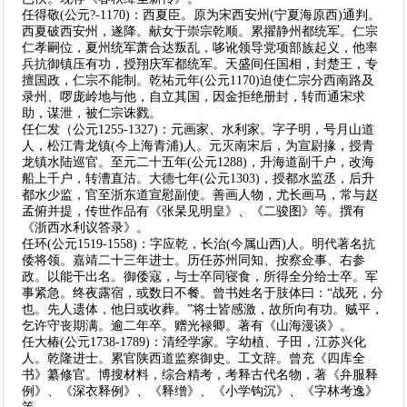
任得敬(公元?-1170)：西夏臣。原为宋西安州(宁夏海原西)通判。
西夏破西安州，遂降。献女于崇宗乾顺。累擢静州都统军。仁宗
仁孝嗣位，夏州统军萧合达叛乱，哆讹领导党项部族起义，他率
兵抗御镇压有功，授翔庆军都统军。天盛间任国相，封楚王，专
擅国政，仁宗不能制。乾祐元年(公元1170)迫使仁宗分西南路及
录州、啰庞岭地与他，自立其国，因金拒绝册封，转而通宋求
助，谋泄，被仁宗诛戮。
任仁发（公元1255-1327)：元画家、水利家。字子明，号月山道
人，松江青龙镇(今上海青浦)人。元灭南宋后，为宣尉掾，授青
龙镇水陆巡官。至元二十五年(公元1288)，升海道副千户，改海
船上千户，转漕直沽。大德七年(公元1303)，授都水监丞，后升
都水少监，官至浙东道宣慰副使。善画人物，尤长画马，常与赵
孟俯并提，传世作品有《张杲见明皇》、《二骏图》等。撰有
《浙西水利议答录》。
任环(公元1519-1558)：字应乾，长治(今属山西)人。明代著名抗
倭将领。嘉靖二十三年进士。历任苏州同知、按察佥事、右参
政。以能干出名。御倭寇，与士卒同寝食，所得全分给士卒。军
事紧急。终夜露宿，或数日不餐。曾书姓名于肢体曰：“战死，分
也。先人遗体，他日或收葬。”将士皆感激，故所向有功。贼平，
乞许守丧期满。逾二年卒。赠光禄卿。著有《山海漫谈》。
任大椿(公元1738-1789)：清经学家。字幼植、子田，江苏兴化
人。乾隆进士。累官陕西道监察御史。工文辞。曾充《四库全
书》纂修官。博搜材料，综合精考，考释古代名物，著《弁服释
例》、《深衣释例》、《释缯》、《小学钩沉》、《字林考逸》