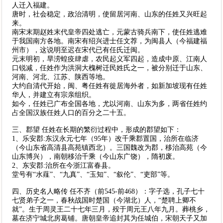
人迁入福建。
唐时，社会稳定，政治清明，使留居河南、山东的任姓又兴旺起
来。
南宋末期赵姓末代皇帝四处逃亡，元蒙古骑兵南下，使任姓逃难
于我国南方各地。南宋有绍兴进士任文荐，为闽县人（今福建福
州市），这说明至迟在宋代已有任氏迁闽。
元末明初，旱涝蝗疫肆虐，农民起义军四起，造成中原、江南人
口锐减，任姓作为洪洞大槐树迁民姓氏之一，被分别迁于山东、
河南、河北、江苏、陕西等地。
大约自清代开始，闽、粤任姓有徙居海外者，如新加坡现有任姓
华人，并建立有宗亲组织。
如今，任姓已广布全国各地，尤以河南、山东为多，两省任姓约
占全国汉族任姓人口的百分之二十五。
三、郡望 任姓在长期的繁衍过程中，形成的郡望如下：
1、乐安郡:东汉永元七年（95年）改千乘郡置国，治所在临济
（今山东省高清县高苑镇西北）。三国魏改为郡，移治高苑（今
山东博兴），南朝移治千乘（今山东广饶），隋初废。
2、东安郡:治所在今浙江富春县。
堂号有“水薤”、“九真”、“玉知”、“叙伦”、“吏部”等。
四、历史名人略传 任不齐（前545-前468）：字子选，孔子七十
七贤弟子之一，春秋战国时楚国（今湖北）人，“楚聘上卿不
就”。生于周灵王二十七年三月，殁于周元王八年九月。葬桃乡，
墓在济宁城北房葛铺。唐朝皇帝追封其为任城伯，宋朝天子又加