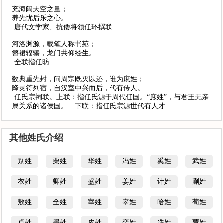
充海阔天空之量；
养先忧后乐之心。
·唐代文学家、抗倭将领任环撰联
河洛渊源，载笔人称书苑；
簪裙辐辏，龙门共仰经生。
·全联指任昉
数典重先封，问周宗既灭以还，谁为庶姓；
降灵符列宿，自汉室中兴而后，代有传人。
·任氏宗祠联。上联：指任氏源于周代任国。“庶姓”，与君王无亲
属关系的诸侯国。 下联：指任氏宗源世代有人才
其他姓氏介绍
别姓
栗姓
华姓
冯姓
奚姓
武姓
衣姓
卿姓
盛姓
姜姓
计姓
蒯姓
敖姓
全姓
宰姓
辜姓
哈姓
荀姓
卓姓
墨姓
皮姓
栾姓
冼姓
贾姓