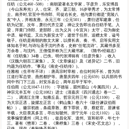
任昉（公元460 -508）：南朝梁著名文学家，字彦升，乐安博昌
（今山东寿光）人，仕宋、齐、梁三朝。16岁举秀才，为太常博
士。南齐时,官至中书侍郎、司徒右长史。他与萧衍都是“竟陵八
友”中人，并相友善。永元三年（公元501），萧衍进军建康，任
昉为记室。次年，萧衍代齐立梁，禅让文告即出自任昉手笔。入
梁，拜黄门侍郎、吏部郎，出为义兴（今宜兴）太守，召为御史
中丞、秘书监。又出为新安太守，逝世于任所。追赠太常，谥号
敬子。任昉是南朝的散文大家，以擅长表、奏、书、启等实用文
体知名于时,与诗坛圣手沈约齐名，史称“任笔沈诗”。其藏书多至
万余卷，与沈约、王僧儒并称为三大藏书家。 《隋书•经籍志》
有《任昉集》34卷，已佚。明代张溥辑有《任彦升集》，收入
《汉魏六朝百三家集》。又《文章缘起》及《述异记》二书，旧
均题为任昉作。”事见(《南史•任昉传》)。
任雅相（生卒年不详）：唐高宗时宰相，在位时间不长，曾为坝
江道行军总管、燕然都护等。唐显庆四年（公元659）以兵部尚书
同中书门下三品，封安乐县公，两年后卒于军中。
任伯雨（公元1047-1119）：字德翁，眉州眉山（今属四川）人。
神宗元丰五年（公元1082）进士（清嘉庆《四川通志》卷一二
二），调清江主簿，知雍丘县。哲宗元符三年（公元1100），召
为大宗正丞，旋擢左正言（《鹤山集》卷六十《跋任谏议伯雨
帖》）。徽宗初政，条疏章敦、蔡卞罪状，章、蔡贬官。居谏省
半载，大臣畏其多言，寻出知虢州。崇宁元年（公元1102），以
党事编管通州（同上书），徙昌化军、道州。宣和初卒，年七十
三。著有《戆草》二卷，《乘桴集》三卷（《宋史•艺文志》），
已佚。现存《春秋绛圣新传》。