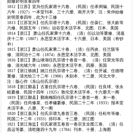
始修於明景泰四年
1812【江苏】宜兴任氏家谱十六卷、（民国）任承弼编、民国十
六年（1927）一本堂刊本、三十六册、南开大学、注：朱仲始修
於明景泰四年，此为十三修
1813【江苏宜兴】任氏宗谱十六卷、（民国）任葆仁、张大龄等
六修、民国五年（19l6）诒谷堂木活字本、北图、日本、美国
1814【浙江】 萧山任氏家乘十六卷、（清）任以治等重修、清嘉
庆十二年（1807）永思堂木活字本、十六册、日本、美国（有钞
补）
1815【浙江】萧山任氏家乘二十卷、（清）任丙炎、任兰陔等
修、清同治十二年（1874）永恩堂木活字本、北图、美国
1816【浙江】萧山埭湖任氏宗谱十卷首一卷、（清）任荣光等四
修、清光绪六年（1880）永恩堂木活字本、四册、美国
1817【浙江馀姚】姚江任氏宗谱十二卷、（清）任开诚、任德增
重修、清光给三十二年（1906）木刻本、十二册、河北大学、
注：版心作《东山任氏宗谱》
1818【浙江鄞县】古堇任氏宗谱十六卷、（民国）任良球、张永
睦纂修、民国十四年（1925）敦伦堂木活字本、十六册天一阁
1819【浙江鄞县】鄞南梅阳任氏宗谱十二卷首一卷、末一卷、
（民国）任尚修菜、任孝镛纂修、民国二十二年（1933）报本堂
木活字本、八册、天一阁
1820【浙江嘉兴】任氏宗谱九卷首三卷、（民国）任松年等修、
民国二十二年（1933）排印本、十二册、浙江图
1821【浙江海盐】任氏家谱五卷首一卷宗支全图三卷、（清）任
昌运等纂、清乾隆四十九年（1784）刊本、十册、上海图