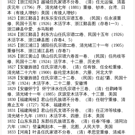
1822【浙江绍兴】越城任氏家谱不分卷、（清）任元运编、清嘉
庆元年（1796）序、清光绪七年（1881）重修、钞本、台湾、日
本（有後人增钞）美国（有後人增钞）
1823【浙江鄞县】剡东乐安任氏宗谱五卷、（民国）任永谟重
修、民国十五年（1926）木活字本、浙江鄞县图（存卷1一3）、
浙江嵊县中爱、乡马鞍桥
1824【浙江鄞县】剡东方山任氏宗谱□□卷、民国十五年（1926）
木活字本、浙江嵊县图（存卷4、5）
1825【浙江浦江】浦阳任氏宗谱□□卷、清光绪三十一年（1905）
重修刊本、浙江浦江县档（存卷7）
1826【浙江黄山】璜山任氏宗谱六卷首一卷、（民国）任尚歧等
修、民国十二年（1924）活字本、十二册、历史所
1827【安徽旌德】任氏宗谱六卷、（清）任有馀、任全松重修、
清光绪二十六年（1900）叙伦堂木刻本、六册、河北大学
1828【安徽旌德】任氏宗谱二十二卷、（民国）任起?纂、民国十
三年（1924）木活字本、二十二册、安徽博
1829【安徽怀宁】 怀宁渌水任氏宗谱十三卷、（清）任鹳峰等
修、清光绪十一年（1885）庆源堂木活字本、十三册、美国
1830【福建闽候】君山任氏族谱不分卷、（清）任朝宁重修、清
雍止五年（1727）写本、福建师大
1831【福建闽侯】君山任氏支谱不分卷、（清）任正沛等续修、
清光绪十九年（1893）木活字本、四册、日本、美国
1832【山东东昌】东郡任氏族谱五卷、（清）任春?等修、清同治
六年（1867）登瀛阁刻本、一册、北图、人民大学、美国
1833【河南】叶县任氏家谱不分卷、（清）孝思堂重修、清咸丰