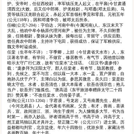
护。安帝时，任征西校尉，率军镇压羌人起义，在平襄(今甘肃通
渭西北)大败。后又任中郎将、护羌校尉，与邓遵(邓太后弟)、马
贤等镇压汉羌联合起义，杀起义军首领杜季贡和零昌。元初五年
(公元118年)，因和邓遵争功，被邓太后所杀。
任峻(公元?-204)：字伯达，河南中牟(今属河南)人。东汉末天下
大乱，他劝中牟令杨原代理河南尹，被任为主簿。不久归附曹
操，任骑都尉，娶操从妹为妻。操每出征，常留守，供应后勤。
曾任典农中郎将，主持许下屯田，获得成功，保证了军粮供应。
魏文帝时谥成侯。
任棠（生卒年不详）：字季卿，上邽（今甘肃省天水市）人，东
汉著名学者。有学问，不做官，修居教书，有气节，因他曾以物
暗示太守广行仁政，故有“任棠水”之佳话。《后汉书•庞参传》
载：“庞参拜为汉阳太守。郡人任棠者，有奇节，隐居教授。参
到，先候之。棠不与言，但以薤一大本，水一盂，置户屏前，自
抱孙儿伏于户下。主簿白以为倨。参思其微意，良久曰：棠是欲
晓太守也。水者，欲吾清也；拔大本薤者，欲吾击强宗也；抱儿
当户，欲吾开门恤孤也。”唐高适《东平旅游奉赠薛太守二十四
韵》赞其事：“不改任棠水，仍传晏子裘。”
任询(公元1133-1204)：字君谟，号龙岩，又号南麓先生，易州
（今河北易县）人。金代著名书画家。父贵，有才，善画，喜谈
兵，宣、政间游江、浙。询生于虔州，为人慷慨多大节。书为当
时第一，画亦入妙品。评者谓画高于书，书高于诗，诗高于文，
然王庭筠独以其才具许之。登正隆二年（公元1157）进士第。历
益都都勾判官，北京盐使。年六十四致仕，优游乡里，家藏法书
名画数百轴。年七十卒。