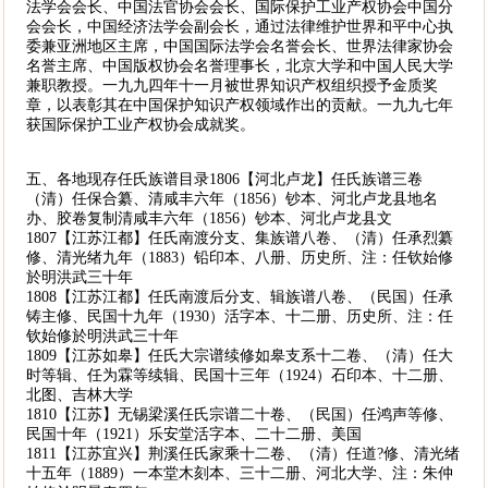
法学会会长、中国法官协会会长、国际保护工业产权协会中国分
会会长，中国经济法学会副会长，通过法律维护世界和平中心执
委兼亚洲地区主席，中国国际法学会名誉会长、世界法律家协会
名誉主席、中国版权协会名誉理事长，北京大学和中国人民大学
兼职教授。一九九四年十一月被世界知识产权组织授予金质奖
章，以表彰其在中国保护知识产权领域作出的贡献。一九九七年
获国际保护工业产权协会成就奖。
五、各地现存任氏族谱目录1806【河北卢龙】任氏族谱三卷
（清）任保合纂、清咸丰六年（1856）钞本、河北卢龙县地名
办、胶卷复制清咸丰六年（1856）钞本、河北卢龙县文
1807【江苏江都】任氏南渡分支、集族谱八卷、（清）任承烈纂
修、清光绪九年（1883）铅印本、八册、历史所、注：任钦始修
於明洪武三十年
1808【江苏江都】任氏南渡后分支、辑族谱八卷、（民国）任承
铸主修、民国十九年（1930）活字本、十二册、历史所、注：任
钦始修於明洪武三十年
1809【江苏如皋】任氏大宗谱续修如皋支系十二卷、（清）任大
时等辑、任为霖等续辑、民国十三年（1924）石印本、十二册、
北图、吉林大学
1810【江苏】无锡梁溪任氏宗谱二十卷、（民国）任鸿声等修、
民国十年（1921）乐安堂活字本、二十二册、美国
1811【江苏宜兴】荆溪任氏家乘十二卷、（清）任道?修、清光绪
十五年（1889）一本堂木刻本、三十二册、河北大学、注：朱仲