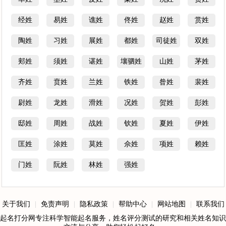
经姓
易姓
谯姓
佟姓
赵姓
赏姓
陶姓
习姓
展姓
都姓
司徒姓
双姓
郏姓
须姓
谌姓
壤驷姓
山姓
茅姓
齐姓
贲姓
兰姓
铁姓
昝姓
裴姓
尉姓
龙姓
滑姓
况姓
贺姓
彭姓
邸姓
周姓
战姓
钦姓
夏姓
伊姓
匡姓
涂姓
莫姓
佘姓
项姓
赖姓
门姓
阮姓
林姓
强姓
关于我们
|
免责声明
|
隐私政策
|
帮助中心
|
网站地图
|
联系我们
起名打分网专注科学智能起名服务，姓名评分测试的研究和相关姓名知识