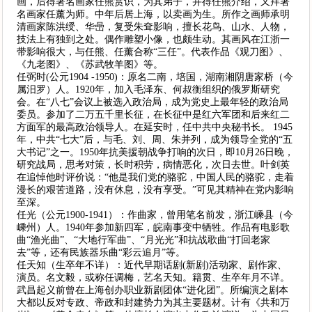
画，后得著名画家任熊赏识，为其弟子，并得任熊介绍，又拜著
名画家任薰为师。中年后居上海，以卖画为生。所作之画师承明
清画家陈洪绶、华喦，复受朱耷影响，擅长花鸟、山水、人物，
技法上有独到之处。偶作雕塑小像，也颇生动。其画风在江浙一
带影响很大，与任熊、任薰合称“三任”。代表作品《观刀图》、
《九老图》、《苏武牧羊图》等。
任弼时(公元1904 -1950)：原名二南，培国，湖南湘阴唐家桥（今
属汨罗）人。1920年，加入毛泽东、何叔衡组织的俄罗斯研究
会。在“八七”会议上被选入政治局，成为党史上最年轻的政治局
委员。参加了二万五千里长征，在长征中是红六军团和后来红二
方面军的最高政治领导人。在延安时，任中共中央秘书长。 1945
年，中共“七大”后，与毛、刘、周、朱并列，成为领导全党的“五
大书记”之一。1950年抗美援朝战争打响的次日，即10月26日晚，
研究战局，思考对策，长时积劳，病情恶化，次日去世。叶剑英
在追悼他时评价说：“他是我们党的骆驼，中国人民的骆驼，走着
漫长的艰苦道路，没有休息，没有享受。”可见其精神在党内影响
至深。
任光（公元1900-1941）：作曲家，曾用笔名前发，浙江嵊县（今
嵊州）人。1940年参加新四军，皖南事变中牺牲。作品有电影歌
曲“渔光曲”、“大地行军曲”、“月光光”和抗战歌曲“打回老家
去”等，还有民族器乐曲“彩云追月”等。
任天知（生卒年不详）：近代早期话剧(新剧)活动家、剧作家、
演员。名文毅，或称任调梅，艺名天知。籍贯、生卒年月不详。
武昌起义前曾在上海创办职业新剧团体“进化团”。所编演之剧本
大都以反对专政、帝政和封建势力为其主要题材。计有《共和万