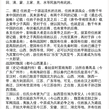
回、满、蒙、土家、羌、水等民族均有此姓。
二、播迁 任姓是一个源远流长的古姓。任姓来源虽众，但数千年
来中国的任姓，其来源考证，有两个不同的记载：一是《通志•氏
族略》记载：任姓子孙是太昊之后；二是《唐书•宰相世系表》载
之黄帝少子禹阳，受封于任，便以国为氏。也就是说，数千年来
中国的任姓，有伏羲氏的后裔，也有黄帝的后裔。
各支任姓中，影响最大者是出自黄帝之后的一支。据某些任姓家
谱记载，黄帝之子禺阳在得姓以后，六传至奚仲，再封于薛（今
山东滕县南）。春秋战国时，魏国有任座，秦国有任鄙，他们都
是禺阳的后代，楚国有任不齐。可见在先秦时期，任姓已播迁于
今湖北、山西、陕西等境。同时，还可以判定任姓早期是以山东
为其繁衍中心的，故任姓有以“乐安”为其堂号，其后遂成为当地
一大郡望。
战国时魏国（都今山西夏县）。
据《史记•南越列传》载，秦始皇时置南海郡，治所在番禺县（今
广东广州市），有南海尉任嚣，所以秦代已有任氏徙居今广东。
至汉时，任姓已散居于我国北方的山东、山西、河南、陕西一
带，南方则居四川、江苏、广东等地。可见，任姓在汉之前即已
南迁。汉时有世居沛地（今江苏徐州）之任敖，其后有子孙迁陕
西渭南。
三国以后，任氏分布更为广泛，如西晋任旭为章安人（今浙江临
海），东晋任延皓为平州人（今山西太原）。魏晋南北朝之际，
军阀混战，夷族入侵，中原成为兵家必争之地，任姓族人为避战
乱，开始大举南迁至今江苏、安徽、浙江、湖北等地。并有任姓