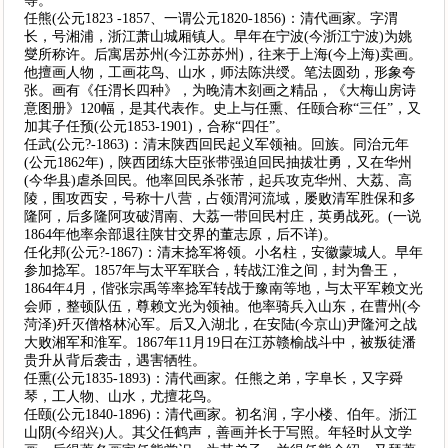
等。
任熊(公元1823 -1857、一谓公元1820-1856)：清代画家。字渭
长，号湘浦，浙江萧山城厢镇人。早年在宁波(今浙江宁波)为姚
燮所称许。后寓居苏州(今江苏苏州)，往来于上海(今上海)卖画。
他擅画人物，工画花鸟、山水，师法陈洪绶。笔法圆劲，形象夸
张。画有《任渭长四种》，为晚清木刻画之精品，《大梅山房诗
意图册》120幅，是其代表作。史上与任熏、任颐合称“三任”，又
加其子任预(公元1853-1901)，合称“四任”。
任武(公元?-1863)：清末陕西回民起义军领袖。回族。同治元年
(公元1862年)，陕西团练大臣张带强迫回民抽拔壮勇，又在华州
(今华县)虐杀回民。他率回民杀张芾，起兵攻克华州、大荔、高
陵，围攻西安，号称十八营，占领渭河流域，屡败清军胜保和多
隆阿，后多隆阿攻破渭南、大荔一带回民村庄，英勇战死。(一说
1864年他率余部退往陕甘交界的董志原，后不详)。
任化邦(公元?-1867)：清末捻军将领。小名柱，安徽蒙城人。早年
参加捻军。1857年与太平军联合，转战江淮之间，封为鲁王，
1864年4月，偕张宗禹等率捻军转战于豫南等地，与太平军赖文光
会师，整顿队伍，尊赖文光为领袖。他率骑兵入山东，在曹州(今
菏泽)歼灭僧格林沁军。后又入湖北，在安陆(今京山)尹隆河之战
大败湘军和淮军。1867年11月19日在江苏赣榆战斗中，被叛徒潘
贵升从背后袭击，遇害牺牲。
任熏(公元1835-1893)：清代画家。任熊之弟，字阜长，又字舜
琴，工人物、山水，尤擅花鸟。
任颐(公元1840-1896)：清代画家。初名润，字小楼、伯年。浙江
山阴(今绍兴)人。其父任鹤声，善画并长于写照。年轻时从文学