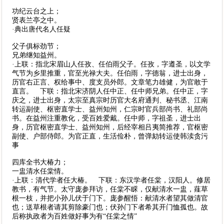
功纪云台之上；
贤表兰亭之中。
·典出唐代名人任疑
父子俱标劲节；
兄弟继知益州。
·上联：指北宋眉山人任孜、任伯雨父子。任孜，字遵圣，以文学
气节为乡里推重，官至光禄大夫。任伯雨，字德翁，进士出身，
历官右正言、权给事中、度支员外郎。文章笔力雄健，为官敢于
直言。 下联：指北宋济阴人任中正、任中师兄弟。任中正，字
庆之，进士出身，太宗至真宗时历官大名府通判、秘书丞、江南
转运副使、枢密直学士、益州知州，仁宗时官兵部尚书、礼部尚
书。在益州注重教化，受百姓爱戴。任中师，字祖圣，进士出
身，历官枢密直学士、益州知州，后经宰相吕夷简推荐，官枢密
副使、户部侍郎。为官正直，生活俭朴，曾弹劾转运使韩渎贪污
事
四库全书大椿力；
一盅清水任棠情。
·上联：清代学者任大椿。 下联：东汉学者任棠，汉阳人。修居
教书，有气节。太守庞参拜访，任棠不睬，仅献清水一盅，薤草
根一枝，并把小孙儿伏于门下。庞参醒悟：献清水者望其做清官
也；送草根者请其剪除豪门也；伏孙门下者希其开门恤孤也。故
后称执政者为百姓做好事为有“任棠之情”