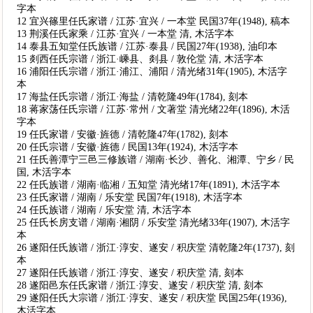
字本
12 宜兴篠里任氏家谱 / 江苏·宜兴 / 一本堂 民国37年(1948), 稿本
13 荆溪任氏家乘 / 江苏·宜兴 / 一本堂 清, 木活字本
14 泰县五知堂任氏族谱 / 江苏·泰县 / 民国27年(1938), 油印本
15 剡西任氏宗谱 / 浙江·嵊县、剡县 / 敦伦堂 清, 木活字本
16 浦阳任氏宗谱 / 浙江·浦江、浦阳 / 清光绪31年(1905), 木活字
本
17 海盐任氏宗谱 / 浙江·海盐 / 清乾隆49年(1784), 刻本
18 蒋家荡任氏宗谱 / 江苏·常州 / 文著堂 清光绪22年(1896), 木活
字本
19 任氏家谱 / 安徽·旌德 / 清乾隆47年(1782), 刻本
20 任氏宗谱 / 安徽·旌德 / 民国13年(1924), 木活字本
21 任氏善潭宁三邑三修族谱 / 湖南·长沙、善化、湘潭、宁乡 / 民
国, 木活字本
22 任氏族谱 / 湖南·临湘 / 五知堂 清光绪17年(1891), 木活字本
23 任氏家谱 / 湖南 / 乐安堂 民国7年(1918), 木活字本
24 任氏族谱 / 湖南 / 乐安堂 清, 木活字本
25 任氏长房支谱 / 湖南·湘阴 / 乐安堂 清光绪33年(1907), 木活字
本
26 遂阳任氏族谱 / 浙江·淳安、遂安 / 积庆堂 清乾隆2年(1737), 刻
本
27 遂阳任氏族谱 / 浙江·淳安、遂安 / 积庆堂 清, 刻本
28 遂阳邑东任氏家谱 / 浙江·淳安、遂安 / 积庆堂 清, 刻本
29 遂阳任氏大宗谱 / 浙江·淳安、遂安 / 积庆堂 民国25年(1936),
木活字本