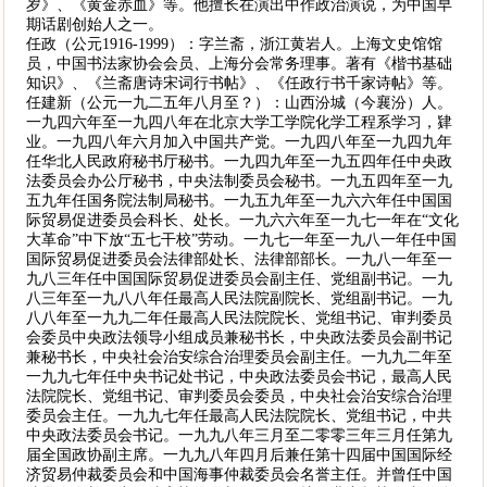
岁》、《黄金赤血》等。他擅长在演出中作政治演说，为中国早
期话剧创始人之一。
任政（公元1916-1999）：字兰斋，浙江黄岩人。上海文史馆馆
员，中国书法家协会会员、上海分会常务理事。著有《楷书基础
知识》、《兰斋唐诗宋词行书帖》、《任政行书千家诗帖》等。
任建新（公元一九二五年八月至？）：山西汾城（今襄汾）人。
一九四六年至一九四八年在北京大学工学院化学工程系学习，肄
业。一九四八年六月加入中国共产党。一九四八年至一九四九年
任华北人民政府秘书厅秘书。一九四九年至一九五四年任中央政
法委员会办公厅秘书，中央法制委员会秘书。一九五四年至一九
五九年任国务院法制局秘书。一九五九年至一九六六年任中国国
际贸易促进委员会科长、处长。一九六六年至一九七一年在“文化
大革命”中下放“五七干校”劳动。一九七一年至一九八一年任中国
国际贸易促进委员会法律部处长、法律部部长。一九八一年至一
九八三年任中国国际贸易促进委员会副主任、党组副书记。一九
八三年至一九八八年任最高人民法院副院长、党组副书记。一九
八八年至一九九二年任最高人民法院院长、党组书记、审判委员
会委员中央政法领导小组成员兼秘书长，中央政法委员会副书记
兼秘书长，中央社会治安综合治理委员会副主任。一九九二年至
一九九七年任中央书记处书记，中央政法委员会书记，最高人民
法院院长、党组书记、审判委员会委员，中央社会治安综合治理
委员会主任。一九九七年任最高人民法院院长、党组书记，中共
中央政法委员会书记。一九九八年三月至二零零三年三月任第九
届全国政协副主席。一九九八年四月后兼任第十四届中国国际经
济贸易仲裁委员会和中国海事仲裁委员会名誉主任。并曾任中国