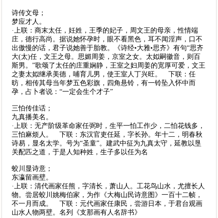
诗传文母；
梦应才人。
·上联：商末太任，妊姓，王季的妃子，周文王的母亲，性情端
庄，德行高尚。据说她怀孕时，眼不看黑色，耳不闻淫声，口不
出傲慢的话，君子说她善于胎教。《诗经•大雅•思齐》有句“思齐
大(太)任，文王之母。思媚周姜，京室之女。太姒嗣徽音，则百
斯男。”歌颂了太任的庄重娴静，王室之妇周姜的宽厚可爱，文王
之妻太姒继承美德，哺育儿男，使王室人丁兴旺。 下联：任
昉，相传其母当年梦五色彩旗，四角悬铃，有一铃坠入怀中而
孕，占卜者说：“一定会生个才子”
三怕传佳话；
九真播美名。
·上联：无产阶级革命家任弼时，生平一怕工作少，二怕花钱多，
三怕麻烦人。 下联：东汉官吏任延，字长孙。年十二，明春秋
诗易，显名太学。号为“圣童”。建武中征为九真太守，延教以垦
关配匹之道，于是人知种姓，生子多以任为名
蛟川显诗意；
东瀛留画壁。
·上联：清代画家任熊，字清长，萧山人。工花鸟山水，尤擅长人
物。尝居蛟川姚梅伯家，为作《大梅山民诗意图》一百十二帧，
不一月而成。 下联：元代画家任康民，尝游日本，于君台观画
山水人物两壁。名列《支那画有人名辞书》