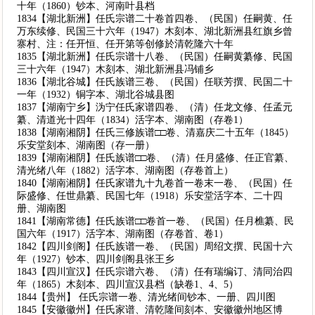
十年（1860）钞本、河南叶县档
1834【湖北新洲】任氏宗谱二十卷首四卷、（民国）任嗣黄、任
万东续修、民国三十六年（1947）木刻本、湖北新洲县红旗乡曾
寨村、注：任开恒、任开第等创修於清乾隆六十年
1835【湖北新洲】任氏宗谱十八卷、（民国）任嗣黄纂修、民国
三十六年（1947）木刻本、湖北新洲县冯铺乡
1836【湖北谷城】任氏族谱三卷、（民国）任联芳撰、民国二十
一年（1932）铜字本、湖北谷城县图
1837【湖南宁乡】沩宁任氏家谱四卷、（清）任龙文修、任孟元
纂、清道光十四年（1834）活字本、湖南图（存卷1）
1838【湖南湘阴】任氏三修族谱□□卷、清嘉庆二十五年（1845）
乐安堂刻本、湖南图（存一册）
1839【湖南湘阴】任氏族谱□□卷、（清）任月盛修、任正官纂、
清光绪八年（1882）活字本、湖南图（存卷首上）
1840【湖南湘阴】任氏家谱九十九卷首一卷末一卷、（民国）任
际盛修、任世鼎纂、民国七年（1918）乐安堂活字本、二十四
册、湖南图
1841【湖南常德】任氏族谱□□卷首一卷、（民国）任月樵纂、民
国六年（1917）活字本、湖南图（存卷首、卷1）
1842【四川剑阁】任氏族谱一卷、（民国）周绍文撰、民国十六
年（1927）钞本、四川剑阁县张王乡
1843【四川宣汉】任氏宗谱六卷、（清）任有瑞编订、清同治四
年（1865）木刻本、四川宣汉县档（缺卷1、4、5）
1844【贵州】 任氏宗谱一卷、清光绪间钞本、一册、四川图
1845【安徽徽州】任氏家谱、清乾隆间刻本、安徽徽州地区博