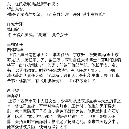
六、任氏楹联典故源于有熊；
望出东安。
·指任姓源流与郡望。《百家姓》注：任姓“系出有熊氏”
任城世泽；
禹阳家声。
·任氏得姓源流。“禹阳”，黄帝少子
三朝贤任；
四体精华。
·上联：典出南朝梁大臣、学者任昉，字彦升，乐安博昌(今山东
寿光)人。历任宋、齐、梁三朝，宋时曾任太常博士；齐时任骠骑
将军，出任扬州刺史；入梁，任黄门侍郎等职。他长于表、奏、
书、启诸体散文。时称“任笔沈诗”。有《任彦升集》。 下联：
清代著名学者任大椿，字幼植，兴化人。任礼部主事，兼《四库
全书》修纂官。有《弁服释例》、《字林考逸》等
西川智士；
南海名臣。
·上联：西汉末阆中人任文公，少年时从父亲那里学得天文历算之
术，曾任司空掾，平帝时称病归乡。王莽时，他推知天下要大
乱，携全家隐居于子公山，避免了战乱之苦。他见武担山有石折
断，叹道：“西川智士死了，我来担当吧！” 下联：秦朝人任
嚣，秦始皇时官南海尉，曾平定了扬粤之乱。秦末农民起义中，
他率众修筑关隘，使当地得以太平