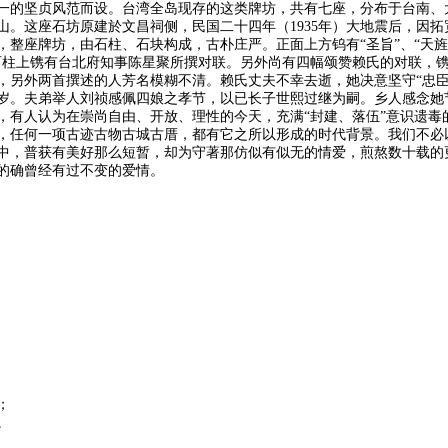
一的坚贞风范而设。台湾全岛现存的这类牌坊，共有七座，分布于台南、
。这座石坊原建於文昌祠侧，民国二十四年（1935年）大地震后，因拓宽
整座牌坊，由石柱、石块构成，古朴庄严。正面上方钨有“圣旨”、“天旌
石柱上镌有台北府知事陈星聚所撰对联。另外尚有四幅颂赞赖氏的对联，
，另外两首撰述的人芳名模糊不清。赖氏丈夫不幸去逝，她决意坚守“忠臣
岁。夫弟举人刘祯感佩四娘之孝节，以已长子世熙过继为嗣。乡人感念她
年，有人认为在崇尚自由、开放、理性的今天，充满“封建、落伍”意识遗
，任何一项古迹古物古城古厝，都有它之所以形成的时代背景。我们不必
中，普获有美好那么短暂，却为守著那仿似有似无的情爱，煎熬数十载的
的确曾经有过不变的爱情。
；
。