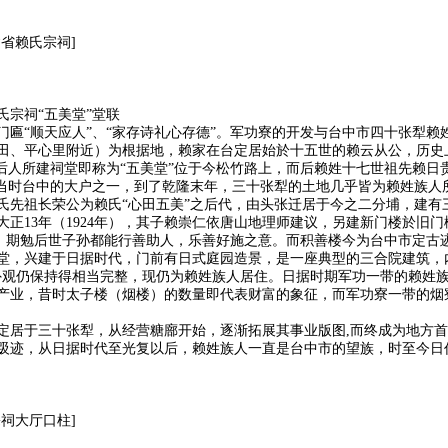
省赖氏宗祠]
宗祠“五美堂”堂联
门匾“顺天应人”、“家存诗礼心存德”。军功寮的开发与台中市四十张犁
田、平心里附近）为根据地，赖家在台定居始於十五世的赖云从公，历史
其后人所建祠堂即称为“五美堂”位于今松竹路上，而后赖姓十七世祖先赖
为当时台中的大户之一，到了乾隆末年，三十张犁的土地几乎皆为赖姓族人
，赖氏先祖长荣公为赖氏“心田五美”之后代，由头张迁居于今之二分埔，建有
正13年（1924年），其子赖崇仁依唐山地理师建议，另建新门楼於旧
楼名，期勉后世子孙都能行善助人，乐善好施之意。而积善楼今为台中市定
堂，兴建于日据时代，门前有日式庭园造景，是一座典型的三合院建筑，内
房屋外观仍保持得相当完整，现仍为赖姓族人居住。日据时期军功一带的赖姓
产业，昔时太子楼（烟楼）的数量即代表财富的象征，而军功寮一带的烟
定居于三十张犁，从经营糖廍开始，逐渐拓展其事业版图,而终成为地方
趿迹，从日据时代至光复以后，赖姓族人一直是台中市的望族，时至今日
祠大厅口柱]