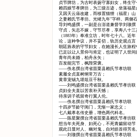
贞节牌坊，为古时表扬守寡妇女，终生守
赖四娘节孝牌坊，为三级古迹，坐落福星山
又因天云庙改建，而移置猫狸（福星）山，
之妻赖氏节孝坊。光绪九年”字样。两侧
导刘鸣盛撰，一副是台澎道兼督学刘璈撰
守贞，矢志不嫁，守节尽孝，享寿八十三
（1883年）奉准立坊，时年七十八。近
论，这种争议，并不妥切，轨历史观点言
朝廷旌表的守节妇女，在她漫长人生旅程
已足以让人景仰与肯定，也证明了人世间
青年尚未婚，柏舟永矢；
百发能完节，枫陛荣褒。
——佚名撰台湾省苗栗县赖氏节孝坊联
素履全贞直树纲常万古；
黄章宠锡九堪俎豆千秋。
——刘鸣盛撰台湾省苗栗县赖氏节孝坊联
贞妇全夫直以苦衷补天憾；
待亲训子祇留奇行翼人伦。
——佚名撰台湾省苗栗县赖氏节孝坊联
十四岁节龄守闺门，无惭一家忠义；
七八戴孝名传史册，增色两代科名。
——陈星聚撰台湾省苗栗县赖氏节孝坊联
想当年夫死身、妇死心，不死青孀留动节
观此日显对人、幽对鬼，自对皓首得芳名
——刘璈撰台湾省苗栗县赖氏节孝坊联