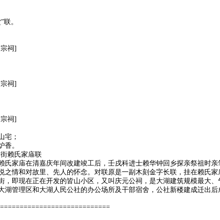
”联。
宗祠]
宗祠]
宗祠]
山宅；
炉香。
尺街赖氏家庙联
赖氏家庙在清嘉庆年间改建竣工后，壬戌科进士赖华钟回乡探亲祭祖时亲
悦之情和对故里、先人的怀念。对联原是一副木刻金字长联，挂在赖氏家
街，即现在正在开发的皆山小区，又叫庆元公祠，是大湖建筑规模最大、
大湖管理区和大湖人民公社的办公场所及干部宿舍，公社新楼建成迁出后
============================