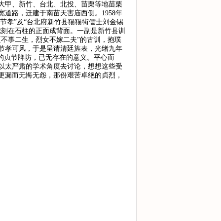
大甲、新竹、台北、北投、苗栗等地苗栗
道路，迁建于南苗天害庙西侧。1958年
节孝”及“台北府新竹县猫猫街儒士刘金锡
镌刻在石柱的正面成背面。一副是新竹县训
不事二生，烈女不嫁二夫”的古训，抱璞
节孝可风，于是呈请清廷旌表，光绪九年
毒的贞节牌坊，已无存在的意义。平心而
以太严肃的学术角度去讨论，想想这些受
更漏而无悔无怨，那份艰苦卓绝的贞烈，