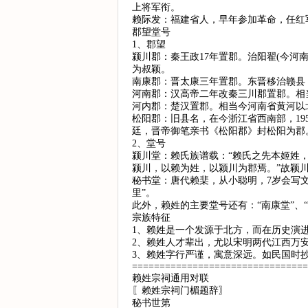
上将军衔。
赖际发：福建省人，早年参加革命，任红
郡望堂号
1、郡望
颍川郡：秦王政17年置郡。治阳翟(今
为叔颖。
南康郡：晋太康三年置郡。东晋移治赣县
河南郡：汉高帝二年改秦三川郡置郡。相
河内郡：楚汉置郡。相当今河南省黄河以
松阳郡：旧县名，在今浙江省西南部，1
廷，晋帝御笔亲书《松阳郡》封松阳为郡
2、堂号
颍川堂：赖氏族谱载：“赖氏之先本姬姓
颍川，以赖为姓，以颍川为郡焉。”故颖
秘书堂：唐代赖棐，从小聪明，7岁会写
里”。
此外，赖姓的主要堂号还有：“南康堂”、“河
宗族特征
1、赖姓是一个发源于北方，而在历史演
2、赖姓人才辈出，尤以宋明两代江西万
3、赖姓字行严谨，寓意深远。如民国时
================================
赖姓宗祠通用对联
〖赖姓宗祠门楣题辞〗
秘书世第