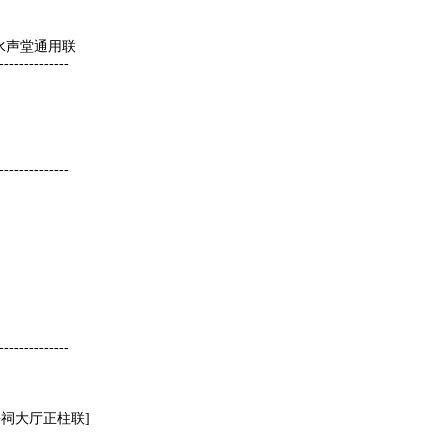
水声堂通用联
--------------
--------------
--------------
祠大厅正柱联]