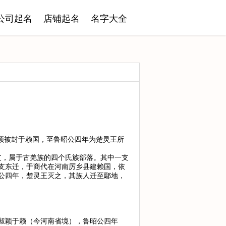
公司起名
店铺起名
名字大全
颖被封于赖国，至鲁昭公四年为楚灵王所
支，属于古羌族的四个氏族部落。其中一支
支东迁，于商代在河南厉乡县建赖国，依
公四年，楚灵王灭之，其族人迁至鄢地，
叔颖于赖（今河南省境），鲁昭公四年