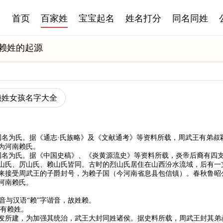
首页
百家姓
宝宝起名
姓名打分
同名同姓
赖姓的起源
赖姓女孩名字大全
国名为氏。据《通志·氏族略》及《文献通考》等资料所载，周武王有弟叔
为河南赖氏。
国名为氏。据《中国史稿》、《炎黄源流史》等资料所载，炎帝后裔有四
山氏、厉山氏、赖山氏皆同。古时的烈山氏居住在山西汾水流域，后有一
来接受周武王的子爵封号，为赖子国（今河南省息县包信镇）。春秋鲁昭
河南赖氏。
音与汉语“赖”字谐音，故姓赖。
均有赖姓。
发所建，为加强其统治，武王大封同姓诸侯。据史料所载，周武王封其弟