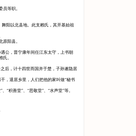
委员等职。
县、舞阳以北县地。此支赖氏，其开基始祖
。
北原阳县。
孙遇公，晋宁康年间任江东太守，上书朝
赖氏。
公之后，计十四世而国并于楚，子孙遂隐居
愿干，退居乡里，人们把他的家叫做“秘书
”、“积善堂”、“思敬堂”、“水声堂”等。
”