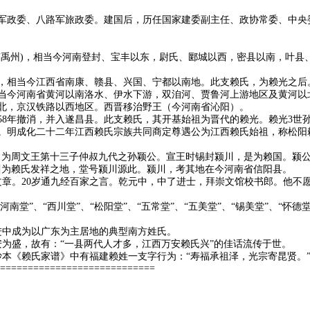
军政委、八路军旅政委。建国后，历任国家建委副主任、政协常委、中央
河南禹州)，相当今河南登封、宝丰以东，尉氏、郾城以西，密县以南，叶
，相当今江西省南康、赣县、兴国、宁都以南地。此支赖氏，为赖光之后
当今河南省黄河以南洛水、伊水下游，双洎河、贾鲁河上游地区及黄河以
北，京汉铁路以西地区。西晋移治野王（今河南省沁阳）。
958年撤消，并入遂昌县。此支赖氏，其开基始祖为晋代的赖光。赖光3世
。明成化二十二年江西赖氏宗族共同商定尊遇公为江西赖氏始祖，称松阳
，为周文王第十三子仲叔九代之孙颖公。宣王时锡封颍川，是为赖国。颍
川为赖氏发祥之地，堂号颍川源此。颍川，考其地在今河南省信阳县。
文章。20岁通九经百家之言。乾元中，中了进士，拜崇文馆校书郎。他不
南堂”、“西川堂”、“松阳堂”、“五常堂”、“五美堂”、“锡美堂”、“怀德堂
进中成为以广东为主居地的典型南方姓氏。
安为盛，故有：“一县两代人才多，江西万安赖氏兴”的佳话流传于世。
抄本《赖氏家谱》中有福建赖姓一支字行为：“寿福承祖泽，光宗寄昆贤。
============================