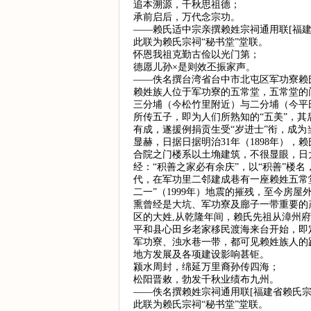
追本溯源，千秋思祖德；
承前启后，万代念宗功。
——赖氏适中宗亲撰赖姓宗祠通用联[福建
此联为赖氏宗祠“秘书堂”堂联。
怀恩我祖克勤古俭以光门第；
德愿儿孙×是则效丕振家声。
——佚名撰台湾省台中市北屯区军功寮赖氏
赖姓族人位于军功寮的五常堂，五常堂的
三分埔（今松竹里附近）与二分埔（今平
所传五子，即为人们所熟知的“五美”，
有成，遂援例捐贡生受“岁进士”衔，成
显赫，日据日据明治31年（1898年）
合院之门楼系以土埆建筑，不很显眼，日大
经：“积善之家必有余庆”，以“积善”
代，在军功里二邻建成巷有一座赖姓五常
二一”（1999年）地震的摧残，至今
熏曾经是大坑、军功寮及廍子一带重要的
区的大姓,从乾隆年间，赖氏先祖从漳州府
平和县心田乡老家移民渡海来台开始，即
军功寮、浊水巷一带，都可见赖姓族人的
地方发展及各项建设影响甚钜。
颍水周封，绵延万里裔孙传四海；
松阳晋敕，勃发千秋业绩布九州。
——佚名撰赖姓宗祠通用联[福建省赖氏宗
此联为赖氏宗祠“秘书堂”堂联。