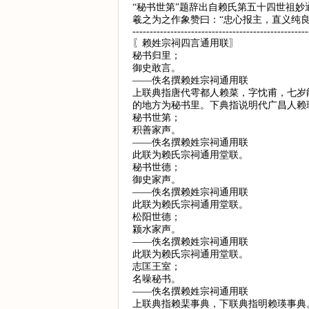
“秘书世第”题辞出自赖氏第五十四世祖
羲之为之作象赞曰：“忠心报主，直义纯
---------------------------------------------------
〖赖姓宗祠四言通用联〗
秘书归里；
御史敢言。
——佚名撰赖姓宗祠通用联
上联典指唐代雩都人赖菜，字忱甫，七岁
的地方为秘书里。下典指说明代广昌人赖
秘书世第；
积善家声。
——佚名撰赖姓宗祠通用联
此联为赖氏宗祠通用堂联。
秘书世德；
御史家声。
——佚名撰赖姓宗祠通用联
此联为赖氏宗祠通用堂联。
松阳世德；
颍水家声。
——佚名撰赖姓宗祠通用联
此联为赖氏宗祠通用堂联。
志匡王室；
名噪秘书。
——佚名撰赖姓宗祠通用联
上联典指赖棐事典，下联典指明赖瑛事典