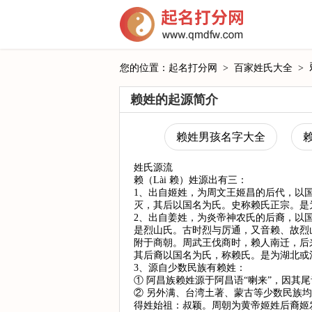
您的位置：
起名打分网
>
百家姓氏大全
>
赖姓的起源简介
赖姓男孩名字大全
姓氏源流
赖（Lài 赖）姓源出有三：
1、出自姬姓，为周文王姬昌的后代，以
灭，其后以国名为氏。史称赖氏正宗。是
2、出自姜姓，为炎帝神农氏的后裔，以
是烈山氏。古时烈与厉通，又音赖、故烈
附于商朝。周武王伐商时，赖人南迁，后
其后裔以国名为氏，称赖氏。是为湖北或
3、源自少数民族有赖姓：
① 阿昌族赖姓源于阿昌语“喇来”，因其尾
② 另外满、台湾土著、蒙古等少数民族
得姓始祖：叔颖。周朝为黄帝姬姓后裔姬