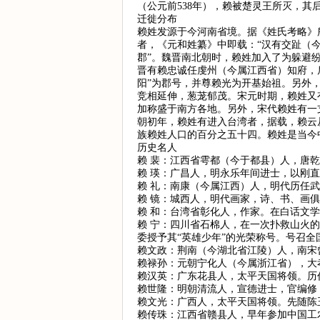
（公元前538年），赖被楚灵王所灭，
迁徙分布
赖姓发源于今河南省境。据《姓氏考略》
者，《元和姓纂》中即载：“汉有交趾（
郡”。魏晋南北朝时，赖姓加入了为躲避
晋有赖忠诚任虔州（今属江西省）知府，
阳”为郡号，并尊赖光为开基始祖。另外
竞相延伸，葱茏郁茂。宋元时期，赖姓又
加称盛于南方各地。另外，宋代赖姓有一
朝初年，赖姓有进入台湾者，据载，赖云
族赖姓人口的百分之五十四。赖姓是当今
历史名人
赖 裴：江西省雩都（今于都县）人，唐
赖 瑛：广昌人，明永乐年间进士，以刚
赖 礼：南康（今属江西）人，明代历任
赖 镜：城西人，明代画家，诗、书、画俱
赖 和：台湾省彰化人，作家。在白话文
赖 宁：四川省石棉人，在一次扑救山火
委授予其“英雄少年”的光荣称号。号召全
赖文政：荆南（今湖北省江陵）人，南宋
赖禄孙：元朝宁化人（今属浙江省），大
赖汉英：广东花县人，太平天国将领。历
赖世隆：明朝清流人，宣德进士，官编修
赖文光：广西人，太平天国将领。先随陈
赖传珠：江西省赣县人，早年参加中国工