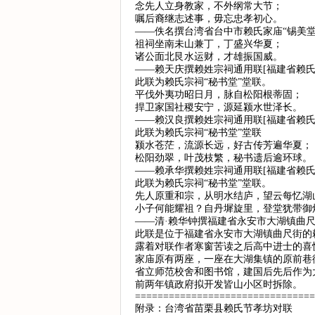
念先人立身教家，不外纲常大节；
嘱后裔继志述事，毋忘忠孝初心。
——佚名撰台湾省台中市赖氏家庙“锡美堂
祖祠坐南未山兼丁，丁盛兴华夏；
诸公面北艮水运财，才雄振国威。
——赖天庆撰赖姓宗祠通用联[福建省赖氏
此联为赖氏宗祠“秘书堂”堂联。
平伐外夷功昭日月，脉自松阳根蒂固；
捍卫家国社稷安宁，源延颍水世泽长。
——赖汉良撰赖姓宗祠通用联[福建省赖氏
此联为赖氏宗祠“秘书堂”堂联
颍水苍茫，流源长远，好古传芳遍华夏；
松阳劲翠，叶茂枝繁，秘书遗后逾环球。
——赖承华撰赖姓宗祠通用联[福建省赖氏
此联为赖氏宗祠“秘书堂”堂联。
先人原重和宗，从明水结庐，望云每忆湖
小子何能耀祖？自丹墀旋里，登堂犹带御
——清·赖华钟撰福建省永安市大湖镇曲
此联是位于福建省永安市大湖镇曲尺街的
露着对联作者寒窗苦读之后高中进士的喜
家庙原有两座，一座在大湖集镇的原前巷
省立师范校舍和图书馆，建国后先后作为
前两年镇政府拟开发皆山小区时拆除。
================================
附录：台湾省苗栗县赖氏节孝坊对联