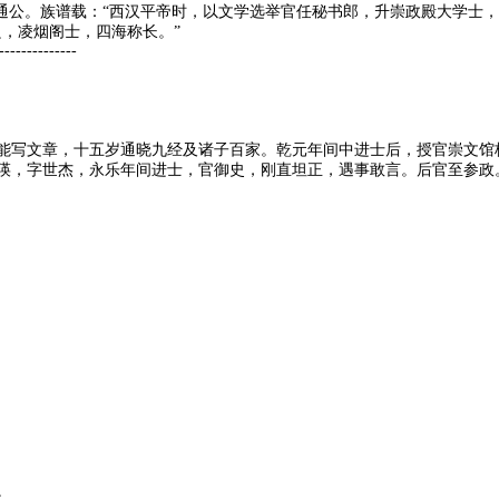
妙通公。族谱载：“西汉平帝时，以文学选举官任秘书郎，升崇政殿大学士
良，凌烟阁士，四海称长。”
--------------
能写文章，十五岁通晓九经及诸子百家。乾元年间中进士后，授官崇文馆
瑛，字世杰，永乐年间进士，官御史，刚直坦正，遇事敢言。后官至参政
。