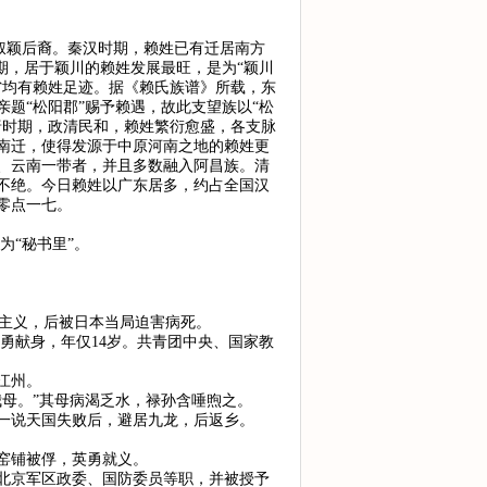
叔颖后裔。秦汉时期，赖姓已有迁居南方
期，居于颖川的赖姓发展最旺，是为“颖川
省均有赖姓足迹。据《赖氏族谱》所载，东
题“松阳郡”赐予赖遇，故此支望族以“松
唐时期，政清民和，赖姓繁衍愈盛，各支脉
南迁，使得发源于中原河南之地的赖姓更
、云南一带者，并且多数融入阿昌族。清
不绝。今日赖姓以广东居多，约占全国汉
零点一七。
为“秘书里”。
实主义，后被日本当局迫害病死。
勇献身，年仅14岁。共青团中央、国家教
江州。
母。”其母病渴乏水，禄孙含唾煦之。
一说天国失败后，避居九龙，后返乡。
窑铺被俘，英勇就义。
北京军区政委、国防委员等职，并被授予