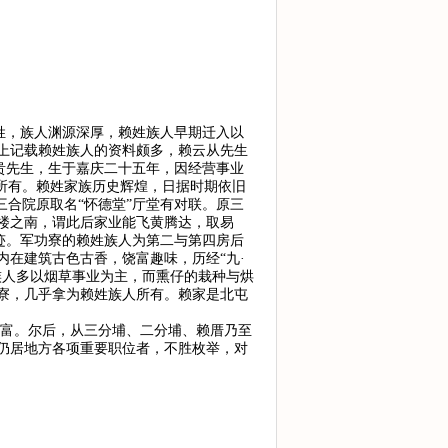
赖姓，族人渊源深厚，赖姓族人早期迁入以
上记载赖姓族人的资料颇多，赖云从先生
日贵先生，生于嘉庆二十五年，因经营事业
所有。赖姓家族历史辉煌，日据时期依旧
三合院原取名“怀德堂”厅堂有对联。原三
门楼之南，谓此后家业能飞黄腾达，取易
古迹。军功寮的赖姓族人为第二与第四房后
在建筑古色古香，饶富趣味，历经“九·
族人多以烟草事业为主，而熏仔的栽种与烘
寮，几乎拿为赖姓族人所有。赖家是北屯
首富。尔后，从三分埔、二分埔、赖厝乃至
仍居地方各项重要职位者，不胜枚举，对