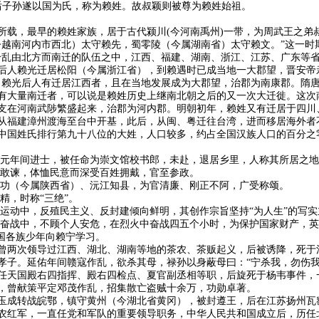
其后子孙遂以国为氏，称为赖姓。故叔颖则被尊为赖姓始祖。
所载，最早的赖姓家族，居于古代颍川(今河南禹州)一带，为周武王之弟
今越南河内市西北）太守赖先，蜀零陵（今属湖南省）太守赖文。”这一时
纷乱由北方而南迁的队伍之中，江西、福建、湖南、浙江、江苏、广东等
后人赖光迁居松阳（今属浙江省），到赖遇时已成当地一大郡望，晋安帝亲
，赖光后人有迁居江西者，且在当地发展成为大郡望，治郡为南康郡。隋
有大量南迁者，可以说是赖姓历史上继南北朝之后的又一次大迁徙。这次
支在河南武陟繁盛起来，治郡为河内郡。明朝初年，赖姓又有迁居于四川
从福建漳州渡海至台中开基，此后，从闽、粤迁往台湾，进而移居海外者
中国姓氏排行第九十八位的大姓，人口较多，约占全国汉族人口的百分之
乾元年间进士，被任命为崇文馆校书郎，未赴，退居乡里，人称其所居之地
直敢谏，体恤民意而深受百姓拥戴，官至参政。
武功（今属陕西省）、沅江知县，为官清廉、刚正不阿，广受称颂。
精，时称“三绝”。
学运动中，反殖民主义、反封建倾向鲜明，其创作宗旨坚持“为人生”的写
的奋战中，不顾个人安危，在烈火中奋战四五个小时，为保护国家财产，英
国各族少年向赖宁学习。
曾两次领导过江西、湖北、湖南等地的茶农、茶贩起义，后被诱降，死于
孝子。延佑年间赣寇作乱，欲杀其母，禄孙以身蔽母曰：“宁杀我，勿伤我
任天国殿右四指挥、殿右四检点、夏官副丞相等职，后旋死于杨韦事件，
，曾献策平定邓茂作乱，招集散亡盗贼十余万，功勋卓著。
玉成转战皖鄂，镇守黄州（今湖北省黄冈），被封遵王，后在江苏扬州瓦
农红军，一直任党和军队的重要领导职务，中华人民共和国成立后，历任