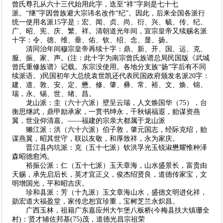
曾氏尊孔从六十三代始用此字，迭至“祥”字则是七十七
派。“继”字因曾族避大宗讳名改作“纪”。因此，后来全国各派行
统一使用名派15字是：宏、闻、贞、尚、衍、兴、毓、传、纪、
广、昭、宪、庆、繁、祥。清朝道光年间，宣宗皇帝又续赐名派
十字：令、德、维、垂、佑、钦、绍、念、显、扬。
清同治年间穆宗皇帝再续十字：鼎、新、开、国、运、克、
服、振、家、声。(注：此十字为南宗曾氏族谱总局民国版《武城
曾氏重修族谱》记载。东宗没使用。各地分支族“扬”字后有不同
续派语。)民国初年大总统袁世凯还代表民国政府颁发名派20字：
建、道、敦、安、定、懋、修、肇、彝、常、裕、文、焕、锦、
瑞，永、锡、世、绪、昌。
龙山派：圭（六十六派）壁呈云瑞，人文焕国华（75），台
衡思继武，鼎甲励承家，一贯书绅永，千秋锡福遐，贻谋资燕
翼，世业仰清嘉。――福建的宗亲大都属于龙山派
獭江派：洪（六十六派）伯子敦，肇元国志，经际克绍，贻
谋燕翼，昭其世守，联以友敬，和厚致祥，永为家庆。
晋江县内坑派：克（五十七派）钦洪孚光玉锐淑懋耀惟种泽
森昭德愈鸿。
裕振公派：仁（五十七派）玉天章海，山水盛景长，富贵由
天赐，承先启后长，英才宜正义，俊杰绍贤良，道德传家宝，文
明增国光，平和昭吉庆。
珍和县派：芳（十九派）玉文章海山水，盛德文明进化祥，
勋宏道大福盈堂，家传忠恕宜珍重，宝树芝兰永炽昌。
广西玉林，祖籍广东嘉应州大乍堡八板桥(今梅县扶大镇珊全
村)：贤才辅佐邦基(75)茂，道德光昌宗祖荣