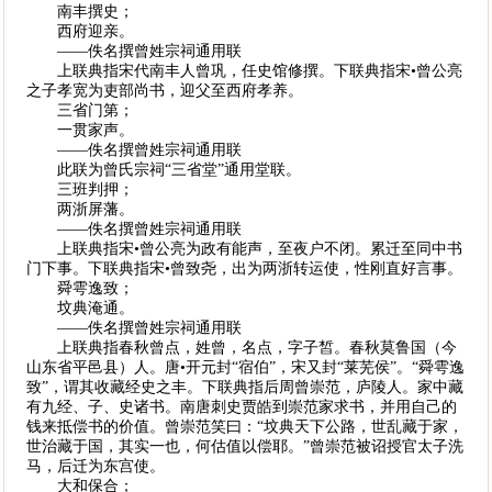
南丰撰史；
西府迎亲。
——佚名撰曾姓宗祠通用联
上联典指宋代南丰人曾巩，任史馆修撰。下联典指宋•曾公亮
之子孝宽为吏部尚书，迎父至西府孝养。
三省门第；
一贯家声。
——佚名撰曾姓宗祠通用联
此联为曾氏宗祠“三省堂”通用堂联。
三班判押；
两浙屏藩。
——佚名撰曾姓宗祠通用联
上联典指宋•曾公亮为政有能声，至夜户不闭。累迁至同中书
门下事。下联典指宋•曾致尧，出为两浙转运使，性刚直好言事。
舜雩逸致；
坟典淹通。
——佚名撰曾姓宗祠通用联
上联典指春秋曾点，姓曾，名点，字子皙。春秋莫鲁国（今
山东省平邑县）人。唐•开元封“宿伯”，宋又封“莱芜侯”。“舜雩逸
致”，谓其收藏经史之丰。下联典指后周曾崇范，庐陵人。家中藏
有九经、子、史诸书。南唐刺史贾皓到崇范家求书，并用自己的
钱来抵偿书的价值。曾崇范笑曰：“坟典天下公路，世乱藏于家，
世治藏于国，其实一也，何估值以偿耶。”曾崇范被诏授官太子洗
马，后迁为东宫使。
大和保合；