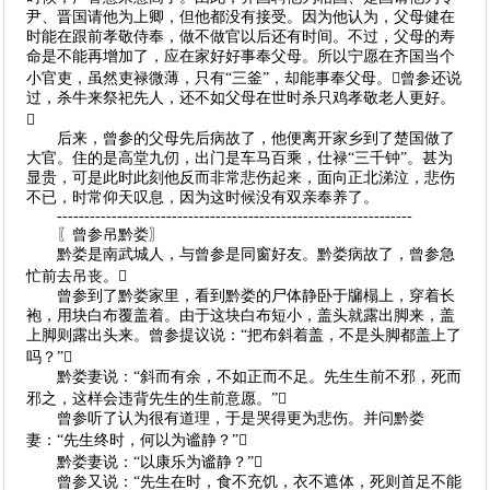
尹、晋国请他为上卿，但他都没有接受。因为他认为，父母健在
时能在跟前孝敬侍奉，做不做官以后还有时间。不过，父母的寿
命是不能再增加了，应在家好好事奉父母。所以宁愿在齐国当个
小官吏，虽然吏禄微薄，只有“三釜”，却能事奉父母。曾参还说
过，杀牛来祭祀先人，还不如父母在世时杀只鸡孝敬老人更好。

后来，曾参的父母先后病故了，他便离开家乡到了楚国做了
大官。住的是高堂九仞，出门是车马百乘，仕禄“三千钟”。甚为
显贵，可是此时此刻他反而非常悲伤起来，面向正北涕泣，悲伤
不已，时常仰天叹息，因为这时候没有双亲奉养了。
-----------------------------------------------------------------
〖曾参吊黔娄〗
黔娄是南武城人，与曾参是同窗好友。黔娄病故了，曾参急
忙前去吊丧。
曾参到了黔娄家里，看到黔娄的尸体静卧于牖榻上，穿着长
袍，用块白布覆盖着。由于这块白布短小，盖头就露出脚来，盖
上脚则露出头来。曾参提议说：“把布斜着盖，不是头脚都盖上了
吗？”
黔娄妻说：“斜而有余，不如正而不足。先生生前不邪，死而
邪之，这样会违背先生的生前意愿。”
曾参听了认为很有道理，于是哭得更为悲伤。并问黔娄
妻：“先生终时，何以为谧静？”
黔娄妻说：“以康乐为谧静？”
曾参又说：“先生在时，食不充饥，衣不遮体，死则首足不能