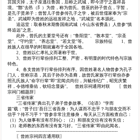
莒国灭掉，太子巫逃往鲁国，后称之武城，即今济宁之嘉祥县
境。“鄫”去邑（阝）为曾，称为曾氏。曾巫的孙子曾点，字暂，
是孔子贤弟子；曾暂儿子曾参传孔子之学，被后世儒家奉为“宗
圣”。武城即为曾姓的远祖发祥之地，“武城堂”名本源此。
追远堂：取春秋末期鲁国南武城（今山东省费县）人曾参“慎
终追远”之意。
此外，曾氏的主要堂号还有：“鲁阳堂”、“敦本堂”、“宗圣
堂”、“守约堂”、“养志堂”、“若文堂”等。 宗族特征 1、曾
姓族人在很早的时期就遍布于全国各地。
2、曾姓以仁孝礼义而著称于世。
3、曾姓字行辈份排列工整、严密，有明显的时代特色与宗族
特色。
4、各支曾姓字行辈份排列有序。因曾姓著名人物曾参为孔子
门人，世称宗圣，其后子孙亦为圣裔，故曾氏家族字行辈份亦参
照孔氏族人“命字行辈”即“宏闻贞尚衍，兴毓传纪广，昭宪庆繁
祥，令德维垂佑，钦绍念显扬”。 曾姓宗祠通用对联 〖曾姓
宗祠门楣题辞〗
三省传家
“三省传家”典出孔子弟子曾参故事。《论语》“学而
篇”载：“曾子曰‘吾日三省吾身：为人谋而不忠乎？与朋友交而不
信乎？传不习乎？”曾参非常注意修身，每天从三方面检查自己：
（1）为人做事有没有尽到心；（2）和朋友交往有没有失信；
（3）老师教的东西有没有复习好。“三省传家”即由此闻名。
-----------------------------------------------------------------
〖曾姓宗祠四言通用联〗