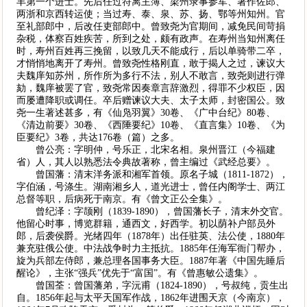
丰第一个进士。先后任过符离主簿、梁州录事参军、著作佐郎、
两浙和京西转运使；当过寿、泰、泉、苏、扬、鄂等州知州。官
至礼部郎中，后改任吏部郎中。曾致尧为官期间，减免民间苛捐
杂税，体察百姓疾苦，所到之处，颇有政声。在寿州当知州离任
时，寿州百姓再三挽留，以致几天不能成行，后以单骑带二卒，
才悄悄地离开了寿州。曾致尧性格刚直，敢于揭人之过，谏议大
夫魏庠知苏州，所作所为多行不法，别人不敢言，致尧则进行弹
劾，魏庠被罢了官，致尧常因奏章言辞激烈，得罪不少权臣，因
而屡遭降职或调任。卒后赠谏议大夫、太子太师，封密国公。致
尧一生著述甚多，有《仙凫羽翼》30卷、《广中台纪》80卷、
《清边前要》30卷、《西陲要纪》10卷、《直言集》10卷、《为
臣要纪》3卷，共达176卷（篇）之多。
曾公亮：字明仲，号乐正，北宋名相。泉州晋江（今福建
省）人，其人以熟悉法令典故著称，曾主编过《武经总要》。
曾国藩：清末洋务派和湘军首领。原名子城（1811-1872），
字伯涵，号涤生。湖南湘乡人，道光进士，曾任内阁学士、两江
总督等职，后病死于南京。有《曾文正公全集》。
曾纪泽：字颉刚（1839-1890），曾国藩长子，清末外交官。
他留心时事，博览群籍，通西文，好西学。初以荫补户部员外
郎，后袭侯爵。光绪四年（1878年）出任驻英、法公使，1880年
兼充驻俄公使。中法战争时力主抵抗。1885年任海军衙门帮办，
旋为兵部左侍郎，兼总理各国事务大臣。1887年著《中国先睡后
醒论》，主张“强兵”优先于“富国”。有《曾惠敏公遗集》。
曾国荃：曾国藩弟，字沅甫（1824-1890），号叔纯，贡生出
自。1856年起与太平天国军作战，1862年进围天京（今南京），