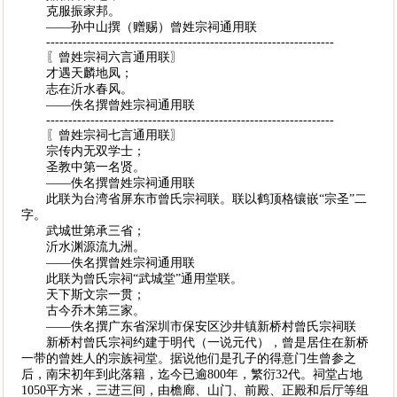
克服振家邦。
——孙中山撰（赠赐）曾姓宗祠通用联
-----------------------------------------------------------------
〖曾姓宗祠六言通用联〗
才遇天麟地凤；
志在沂水春风。
——佚名撰曾姓宗祠通用联
-----------------------------------------------------------------
〖曾姓宗祠七言通用联〗
宗传内无双学士；
圣教中第一名贤。
——佚名撰曾姓宗祠通用联
此联为台湾省屏东市曾氏宗祠联。联以鹤顶格镶嵌“宗圣”二
字。
武城世第承三省；
沂水渊源流九洲。
——佚名撰曾姓宗祠通用联
此联为曾氏宗祠“武城堂”通用堂联。
天下斯文宗一贯；
古今乔木第三家。
——佚名撰广东省深圳市保安区沙井镇新桥村曾氏宗祠联
新桥村曾氏宗祠约建于明代（一说元代），曾是居住在新桥
一带的曾姓人的宗族祠堂。据说他们是孔子的得意门生曾参之
后，南宋初年到此落籍，迄今已逾800年，繁衍32代。祠堂占地
1050平方米，三进三间，由檐廊、山门、前殿、正殿和后厅等组