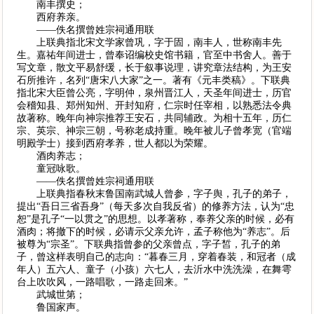
南丰撰史；
西府养亲。
——佚名撰曾姓宗祠通用联
上联典指北宋文学家曾巩，字于固，南丰人，世称南丰先
生。嘉祐年间进士，曾奉诏编校史馆书籍，官至中书舍人。善于
写文章，散文平易舒缓，长于叙事说理，讲究章法结构，为王安
石所推许，名列“唐宋八大家”之一。著有《元丰类稿》。下联典
指北宋大臣曾公亮，字明仲，泉州晋江人，天圣年间进士，历官
会稽知县、郑州知州、开封知府，仁宗时任宰相，以熟悉法令典
故著称。晚年向神宗推荐王安石，共同辅政。为相十五年，历仁
宗、英宗、神宗三朝，号称老成持重。晚年被儿子曾孝宽（官端
明殿学士）接到西府孝养，世人都以为荣耀。
酒肉养志；
童冠咏歌。
——佚名撰曾姓宗祠通用联
上联典指春秋末鲁国南武城人曾参，字子舆，孔子的弟子，
提出“吾日三省吾身”（每天多次自我反省）的修养方法，认为“忠
恕”是孔子“一以贯之”的思想。以孝著称，奉养父亲的时候，必有
酒肉；将撤下的时候，必请示父亲允许，孟子称他为“养志”。后
被尊为“宗圣”。下联典指曾参的父亲曾点，字子皙，孔子的弟
子，曾这样表明自己的志向：“暮春三月，穿着春装，和冠者（成
年人）五六人、童子（小孩）六七人，去沂水中洗洗澡，在舞雩
台上吹吹风，一路唱歌，一路走回来。”
武城世第；
鲁国家声。