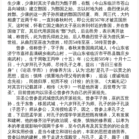
生少康，少康封其次子曲烈为甑子爵，在甑（今山东临沂市苍山
县向城镇）建立鄫国，为鄫国之始。古以封地为姓，曲烈便从此
姓鄫。少康的这一房子孙所建的鄫国历经夏、商、周三代，大约
相袭了近两千年，一直到春秋时代，即公元前567年才被莒国所
灭。这时候，怀着亡国之痛的太子巫出奔到邻近的鲁国，并在鲁
国做了官。其后代用原国名“鄫”为氏，后去邑旁，表示离开故
城，称曾氏，此为曾氏得姓之始。后人尊曲烈世子巫为曾氏第一
世祖。从曲烈至巫改为曾姓，经历54传至巫，58传至曾参。
曾参，俗称曾子，字子舆，春秋末鲁国南武城人（今山东省
济宁市嘉祥县满硐乡南武山村，一说山东省临沂市平邑县魏庄乡
南武村）。生于周敬王丙申（十五）年（公元前505年）十月十二
日，十六岁拜孔子为师。尽传孔子之孝。提出：“吾日三省吾
身”（《论语.学而》）的修养方法，认为‘忠恕’是孔子一以贯之的
思想，提出：慎终（慎重地办理父母的丧事），追远（虔诚地追
念先祖），民德归厚，犯而不校（计校）的主张。《大戴礼记》
对其言行记载甚详，相传《大学》一书是他所著，后世尊为“宗
圣”。目前曾姓均以宗圣公曾参作为自己的开派祖先。
宗圣公曾参是武城曾氏的开派祖先。曾参字子舆，巫的五世
孙，生于东鲁，移居武城，十六岁拜孔子为师。孔子的孙子孔汲
（子思子）师从参公，又传授给孟子。因之，曾参上承孔子之
道，下启思孟学派，对孔子的儒学学派思想既有继承，又有发展
和建树。他的修齐治平的政治观，省身、慎独的修养观，以孝为
本的孝道观影响中国两千多年，至今仍具有及其宝贵的的社会意
义和实用价值，是当今建立和谐社会的，丰富的思想道德营养。
曾参以他的建树，终于走进大儒殿堂，与孔子、孟子、颜子（颜