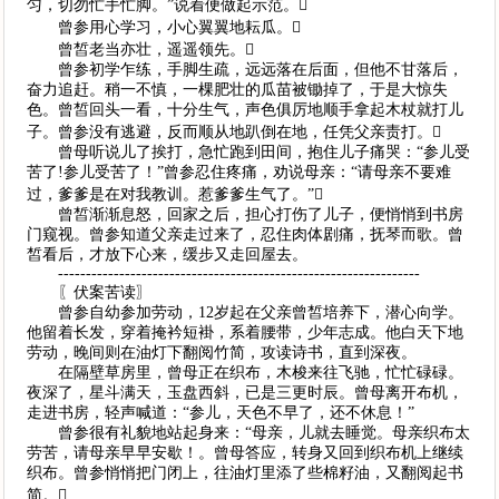
匀，切勿忙手忙脚。”说着便做起示范。
曾参用心学习，小心翼翼地耘瓜。
曾皙老当亦壮，遥遥领先。
曾参初学乍练，手脚生疏，远远落在后面，但他不甘落后，
奋力追赶。稍一不慎，一棵肥壮的瓜苗被锄掉了，于是大惊失
色。曾皙回头一看，十分生气，声色俱厉地顺手拿起木杖就打儿
子。曾参没有逃避，反而顺从地趴倒在地，任凭父亲责打。
曾母听说儿了挨打，急忙跑到田间，抱住儿子痛哭：“参儿受
苦了!参儿受苦了！”曾参忍住疼痛，劝说母亲：“请母亲不要难
过，爹爹是在对我教训。惹爹爹生气了。”
曾皙渐渐息怒，回家之后，担心打伤了儿子，便悄悄到书房
门窥视。曾参知道父亲走过来了，忍住肉体剧痛，抚琴而歌。曾
皙看后，才放下心来，缓步又走回屋去。
-----------------------------------------------------------------
〖伏案苦读〗
曾参自幼参加劳动，12岁起在父亲曾皙培养下，潜心向学。
他留着长发，穿着掩衿短褂，系着腰带，少年志成。他白天下地
劳动，晚间则在油灯下翻阅竹简，攻读诗书，直到深夜。
在隔壁草房里，曾母正在织布，木梭来往飞驰，忙忙碌碌。
夜深了，星斗满天，玉盘西斜，已是三更时辰。曾母离开布机，
走进书房，轻声喊道：“参儿，天色不早了，还不休息！”
曾参很有礼貌地站起身来：“母亲，儿就去睡觉。母亲织布太
劳苦，请母亲早早安歇！。曾母答应，转身又回到织布机上继续
织布。曾参悄悄把门闭上，往油灯里添了些棉籽油，又翻阅起书
简。