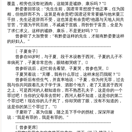
覆盖，棺旁也没祭祀酒肉，这能算是谧静、康乐吗？”
黔娄妻回答说：“先生生前，国君常常想授于他正事，任为国
相，但他辞而不为，这算是有余贵吧!国君还常常要赐与他米粟三
千担，先生还是辞而不受，这也算是有余贵吧!他愿与天地人间共
甘苦，宁愿为平民百姓，不戚戚于贫贱，而忻忻于富贵，全是为
了求仁求义。这样的谧静、康乐，不是更好吗？”
曾参听了大加赞誉：“有黔娄这样的先生，才能有黔娄妻这样
的好妇人。”
-----------------------------------------------------------------
〖子夏丧子〗
曾参在60岁时，与子夏、段干木设教于西河。子夏的儿子不
幸病死了，子夏非常悲伤，眼睛都哭瞎了。
曾参听说后，赶忙前去看望。子夏哭，曾参也哭。
子夏哭着说：“天哪，我有什么罪过，这样来惩罚我呢？”
曾参听后有些生气，并直率地说：“子夏，你为何无罪，过去
我与你共同跟着孔夫子学于洙、泗那个地方，老了又退居于西河
之上，可是西河的人都知道你，而不熟悉孔夫子，这是你的一个
罪过吧！当你的父母亲去世时，西河人都不知道，这是你的第二
个罪过吧！现在你的儿子死了，你却哭瞎了眼，没有不知道的，
这是你的第三个罪过了。”
子夏听了，甚为信服，随之丢下手中的拐杖，深深拜谢
说：“我是有罪的，我是有罪的。”
-----------------------------------------------------------------
〖曾参更席〗