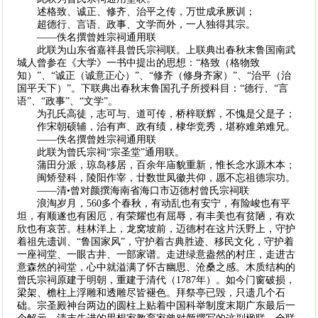
述格致、诚正、修齐、治平之传，万世成承厥训；
超德行、言语、政事、文学而外，一人独得其宗。
——佚名撰曾姓宗祠通用联
此联为山东省嘉祥县曾氏宗祠联。上联典出春秋末鲁国南武
城人曾参在《大学》一书中提出的思想：“格致（格物致
知）”、“诚正（诚意正心）”、“修齐（修身齐家）”、“治平（治
国平天下）”。下联典出春秋末鲁国孔子所授科目：“德行、“言
语”、“政事”、“文学”。
为孔氏高徒，志可与、道可传，桥梓联辉，不愧是父是子；
作宋朝硕辅，治有声、政有绩，棣华竞秀，堪称难弟难兄。
——佚名撰曾姓宗祠通用联
此联为曾氏宗祠“宗圣堂”通用联。
蒲田分派，琼岛移居，百余年庙貌重新，惟长念水源木本；
闽矫登科，陵阳作宰，廿数世凤徽共仰，愿不忘祖德宗功。
——清•曾对颜撰海南省海口市迈德村曾氏宗祠联
浪淘岁月，560多个春秋，有动乱也有安宁，有险峻也有平
坦，有顺遂也有困厄，有荣耀也有屈辱，有丰美也有贫陋，有欢
欣也有哀苦。桂林洋上，龙窝坡前，迈德村在这片沃野上，守护
着祖先遗训、“鲁国家风”，守护着古典胜迹、移民文化，守护着
一座祠堂、一眼古井、一部家谱。走进绿意盎然的村庄，走进古
意森然的祠堂，心中就溢满了怀古幽思、沧桑之感。木质结构的
曾氏宗祠原建于明朝，重建于清代（1787年）。如今门窗破损，
梁架、檐柱上浮雕和透雕尽皆褪色。拜祭亭已毁，只遗几个石
础。宗圣殿神台两边的圆柱上贴着中国科举制度末期广东最后一