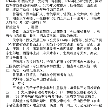
1864年7月攻陷天京，受封为一等伯爵。1866年任湖北巡抚，因对
捻军作战失败称病退职。1875年又被提用，历任陕西、山西巡
抚，署两广总督。1884年升任两江总督。
曾运乾：湖南益阳人，音韵学家，曾历任东北大学、中山大
学、湖南大学教授，一生撰有《切韵五声五十一纽考》、《喻母
古读考》及《尚书正读》等。
郡望堂号 1、郡望
鲁郡：西汉改薛郡置鲁国，治在鲁县（今山东省曲阜）。相
当今山东曲阜、滕县、泗水等县地。晋改为鲁郡。
天水郡：西汉元鼎三年（公元前114年）初置郡，治所在平襄
（今甘肃省通渭县西北）。相当于今甘肃通渭、秦安、定西、清
水、庄浪、甘谷、张家川等县及天水市西北部、陇西东部、榆中
东北部地。西晋移上邽（今天水市）。北魏相当今天水、秦安、
甘谷等市县地。
庐陵郡：东汉时置郡，治所在石阳（今江西省吉水东北），
三国吴移治高昌（今江西省泰和西北）。相当今江西永新、峡
江、乐安、石城以南地区。
鲁阳县：汉置县，治所在今河南省鲁山县。
武城郡，治所在今山西省吉县。
2、堂号
三省堂：孔子弟子曾参非常注意修身，每天从三方面检查自
己：（1）为人做事有没有尽到心；（2）和朋友交往有没有失
信；（3）老师教的东西有没有复习好。“三省堂”即由此得名。
武城堂：曾氏源出姒姓。夏帝少康封小儿子曲烈于鄫（在山
东省苍山县西北）建立鄫国，历夏、商、周三代，公元前567年被