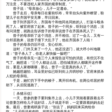
万注意，不要违犯人家齐国的规章制度。”
曾子说：“母亲放心，儿子一定遵命。”
曾子走后，母亲每日在窗前织布，常常抬头向窗外瞭望，盼
望儿子在齐国平安无事，早日回来。
曾子到齐国不久，齐国有个和他同名同姓的人，打架斗殴杀
死了人，被官府抓了起来。曾子的一个同乡，听到这个消息，没
有问清楚，就跑去告诉曾子的母亲说曾子在齐国杀死人了!
曾子的母亲听了这个消息，并不相信。过了一会儿，又有一
位邻居跑来，说曾子撞下大乱子了，他在齐国杀了人啦！
曾子的母亲仍旧不信，安心织布。
这时，门外又来了一个人，他还没进门，就大呼小叫地嚷
道：“曾子杀人了，你老人家快躲一躲吧!”
曾子的母亲见一连三个人来报告这可怕的消息，有些沉不住
气了。她想道：“三个人都这么说，恐怕城里的人都嚷开这件事
拉，要是人家都嚷嚷，那么，曾子一定是真的杀人了。”
她越想越怕，耳朵里好似已听到街上共哄吵吵，官府来抓杀
人犯的母亲啦。
于是，她忙扔下手中的梭子，离开织布机。在两位邻居的帮
助下，从后院逃跑了。
-----------------------------------------------------------------
〖杀猪示信〗
一天，曾参的妻子要到集市上去，小儿子哭闹着要跟着去不
论曾妻怎样给儿子说好话，儿子就是不听，一定要跟着妈妈去赶
集。最后，曾妻戏哄孩子说：“别去了，妈妈回来买肉给你
吃。”儿子听说有肉吃，就答应不随母亲去了。