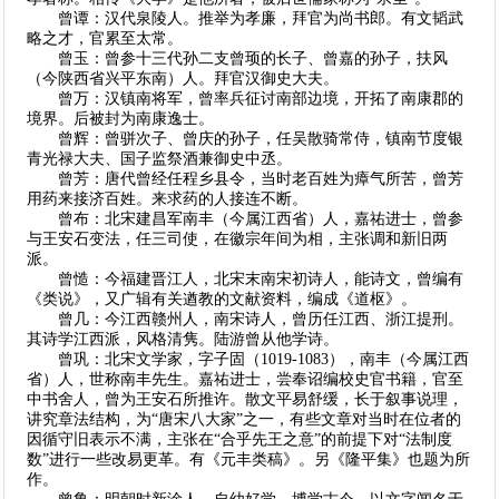
曾谭：汉代泉陵人。推举为孝廉，拜官为尚书郎。有文韬武
略之才，官累至太常。
曾玉：曾参十三代孙二支曾顼的长子、曾嘉的孙子，扶风
（今陕西省兴平东南）人。拜官汉御史大夫。
曾万：汉镇南将军，曾率兵征讨南部边境，开拓了南康郡的
境界。后被封为南康逸士。
曾辉：曾骈次子、曾庆的孙子，任吴散骑常侍，镇南节度银
青光禄大夫、国子监祭酒兼御史中丞。
曾芳：唐代曾经任程乡县令，当时老百姓为瘴气所苦，曾芳
用药来接济百姓。来求药的人接连不断。
曾布：北宋建昌军南丰（今属江西省）人，嘉祐进士，曾参
与王安石变法，任三司使，在徽宗年间为相，主张调和新旧两
派。
曾慥：今福建晋江人，北宋末南宋初诗人，能诗文，曾编有
《类说》，又广辑有关遒教的文献资料，编成《道枢》。
曾几：今江西赣州人，南宋诗人，曾历任江西、浙江提刑。
其诗学江西派，风格清隽。陆游曾从他学诗。
曾巩：北宋文学家，字子固（1019-1083），南丰（今属江西
省）人，世称南丰先生。嘉祐进士，尝奉诏编校史官书籍，官至
中书舍人，曾为王安石所推许。散文平易舒缓，长于叙事说理，
讲究章法结构，为“唐宋八大家”之一，有些文章对当时在位者的
因循守旧表示不满，主张在“合乎先王之意”的前提下对“法制度
数”进行一些改易更革。有《元丰类稿》。另《隆平集》也题为所
作。