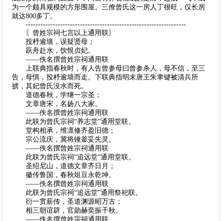
为一个颇具规模的方形围屋。三僚曾氏这一房人丁很旺，仅长房
就达800多丁。
-----------------------------------------------------------------
〖曾姓宗祠七言以上通用联〗
投杼逾墙，误疑贤母；
跃舟赴水，饮恨贞妃。
——佚名撰曾姓宗祠通用联
上联典指春秋时，有人告曾参母曰曾参杀人，母不信，至三
告，母惧，投杼逾墙而走。下联典指明末唐王朱聿键被清兵所
掳，其妃曾氏没水而死。
道德春秋，学继一宗圣；
文章唐宋，名扬八大家。
——佚名撰曾姓宗祠通用联
此联为曾氏宗祠“养志堂”通用堂联。
堂构相承，维凛修齐盈旧德；
宗公流庆，冀将锺釜妥先灵。
——佚名撰曾姓宗祠通用联
此联为曾氏宗祠“追远堂”通用堂联。
圣绍尼山，道德文章齐日月；
徽传鲁国，春秋俎豆永乾坤。
——佚名撰曾姓宗祠通用联
此联为曾氏宗祠“追远堂”通用祭祀联。
衍一贯薪传，圣道渊源昭万古；
相三朝谊辟，官勋赫奕振千秋。
——佚名撰曾姓宗祠通用联