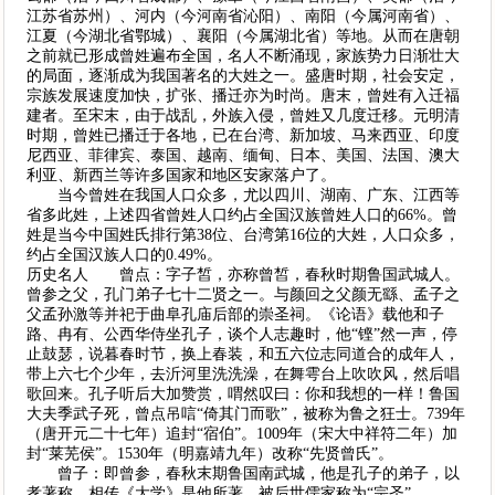
江苏省苏州）、河内（今河南省沁阳）、南阳（今属河南省）、
江夏（今湖北省鄂城）、襄阳（今属湖北省）等地。从而在唐朝
之前就已形成曾姓遍布全国，名人不断涌现，家族势力日渐壮大
的局面，逐渐成为我国著名的大姓之一。盛唐时期，社会安定，
宗族发展速度加快，扩张、播迁亦为时尚。唐末，曾姓有入迁福
建者。至宋末，由于战乱，外族入侵，曾姓又几度迁移。元明清
时期，曾姓已播迁于各地，已在台湾、新加坡、马来西亚、印度
尼西亚、菲律宾、泰国、越南、缅甸、日本、美国、法国、澳大
利亚、新西兰等许多国家和地区安家落户了。
当今曾姓在我国人口众多，尤以四川、湖南、广东、江西等
省多此姓，上述四省曾姓人口约占全国汉族曾姓人口的66%。曾
姓是当今中国姓氏排行第38位、台湾第16位的大姓，人口众多，
约占全国汉族人口的0.49%。
历史名人 曾点：字子皙，亦称曾皙，春秋时期鲁国武城人。
曾参之父，孔门弟子七十二贤之一。与颜回之父颜无繇、孟子之
父孟孙激等并祀于曲阜孔庙后部的崇圣祠。《论语》载他和子
路、冉有、公西华侍坐孔子，谈个人志趣时，他“铿”然一声，停
止鼓瑟，说暮春时节，换上春装，和五六位志同道合的成年人，
带上六七个少年，去沂河里洗洗澡，在舞雩台上吹吹风，然后唱
歌回来。孔子听后大加赞赏，喟然叹曰：你和我想的一样！鲁国
大夫季武子死，曾点吊唁“倚其门而歌”，被称为鲁之狂士。739年
（唐开元二十七年）追封“宿伯”。1009年（宋大中祥符二年）加
封“莱芜侯”。1530年（明嘉靖九年）改称“先贤曾氏”。
曾子：即曾参，春秋末期鲁国南武城，他是孔子的弟子，以
孝著称。相传《大学》是他所著，被后世儒家称为“宗圣”。