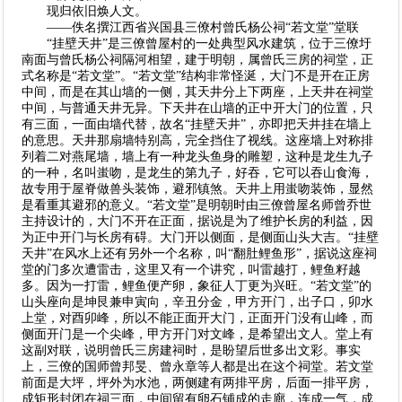
现归依旧焕人文。
——佚名撰江西省兴国县三僚村曾氏杨公祠“若文堂”堂联
“挂壁天井”是三僚曾屋村的一处典型风水建筑，位于三僚圩
南面与曾氏杨公祠隔河相望，建于明朝，属曾氏三房的祠堂，正
式名称是“若文堂”。“若文堂”结构非常怪涎，大门不是开在正房
中间，而是在其山墙的一侧，其天井分上下两座，上天井在祠堂
中间，与普通天井无异。下天井在山墙的正中开大门的位置，只
有三面，一面由墙代替，故名“挂壁天井”，亦即把天井挂在墙上
的意思。天井那扇墙特别高，完全挡住了视线。这座墙上对称排
列着二对燕尾墙，墙上有一种龙头鱼身的雕塑，这种是龙生九子
的一种，名叫蚩吻，是龙生的第九子，好吞，它可以吞山食海，
故专用于屋脊做兽头装饰，避邪镇煞。天井上用蚩吻装饰，显然
是看重其避邪的意义。“若文堂”是明朝时由三僚曾屋名师曾乔世
主持设计的，大门不开在正面，据说是为了维护长房的利益，因
为正中开门与长房有碍。大门开以侧面，是侧面山头大吉。“挂壁
天井”在风水上还有另外一个名称，叫“翻肚鲤鱼形”，据说这座祠
堂的门多次遭雷击，这里又有一个讲究，叫雷越打，鲤鱼籽越
多。因为一打雷，鲤鱼便产卵，象征人丁更为兴旺。“若文堂”的
山头座向是坤艮兼申寅向，辛丑分金，甲方开门，出子口，卯水
上堂，对酉卯峰，所以不能正面开大门，正面开门没有山峰，而
侧面开门是一个尖峰，甲方开门对文峰，是希望出文人。堂上有
这副对联，说明曾氏三房建祠时，是盼望后世多出文彩。事实
上，三僚的国师曾邦旻、曾永章等人都是出在这个祠堂。若文堂
前面是大坪，坪外为水池，两侧建有两排平房，后面一排平房，
成矩形封闭在祠三面，中间留有卵石铺成的走廊，连成一气，成