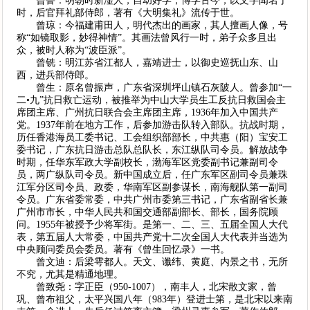
曾鲁：明朝时新淦人，自幼好学，博学古今，以文字闻名于
时，后官拜礼部侍郎，著有《大明集礼》流传于世。
曾琼：今福建甫田人，明代杰出的画家，其人擅画人像，号
称“如镜取影，妙得神情”。其画法曾风行一时，弟子众多且出
众，被时人称为“波臣派”。
曾铣：明江苏省江都人，嘉靖进士，以御史巡抚山东、山
西，进兵部侍郎。
曾生：原名曾振声，广东省深圳坪山镇石灰陂人。曾参加“一
二•九”抗日救亡运动，被推举为中山大学员生工反抗日救国会主
席团主席、广州抗日联合会主席团主席，1936年加入中国共产
党。1937年前在地方工作，后参加游击队转入部队。抗战时期，
历任香港海员工委书记、工会组织部部长，中共惠（阳）宝安工
委书记，广东抗日游击总队总队长，东江纵队司令员。解放战争
时期，任华东军政大学副校长，渤海军区党委副书记兼副司令
员，两广纵队司令员。新中国成立后，任广东军区副司令员兼珠
江军分区司令员、政委，华南军区副参谋长，南海舰队第一副司
令员。广东省委常委，中共广州市委第三书记，广东省副省长兼
广州市市长，中华人民共和国交通部副部长、部长，国务院顾
问。1955年被授予少将军街。是第一、二、三、五届全国人大代
表，第五届人大常委，中国共产党十二次全国人大代表并当选为
中央顾问委员会委员。著有《曾生回忆录》一书。
曾文迪：后梁雩都人。天文、谶纬、黄庭、内景之书，无所
不究，尤其是精通地理。
曾致尧：字正臣（950-1007），南丰人，北宋散文家，曾
巩、曾布祖父，太平兴国八年（983年）登进士第，是北宋以来南