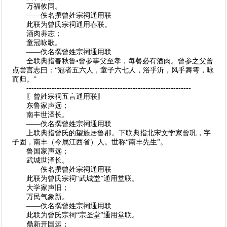
万福攸同。
——佚名撰曾姓宗祠通用联
此联为曾氏宗祠通用春联。
酒肉养志；
童冠咏歌。
——佚名撰曾姓宗祠通用联
全联典指春秋鲁•曾参事父至孝，每餐必有酒肉。曾参之父曾
点尝言志曰：“冠者五六人，童子六七人，浴乎沂，风乎舞雩，咏
而归。”
-----------------------------------------------------------------
〖曾姓宗祠五言通用联〗
东鲁家声远；
南丰世泽长。
——佚名撰曾姓宗祠通用联
上联典指曾氏的望族居鲁郡。下联典指北宋文学家曾巩，字
子固，南丰（今属江西省）人。世称“南丰先生”。
鲁国家声远；
武城世泽长。
——佚名撰曾姓宗祠通用联
此联为曾氏宗祠“武城堂”通用堂联。
大学家声旧；
万民气象新。
——佚名撰曾姓宗祠通用联
此联为曾氏宗祠“宗圣堂”通用堂联。
鼎新开国运；