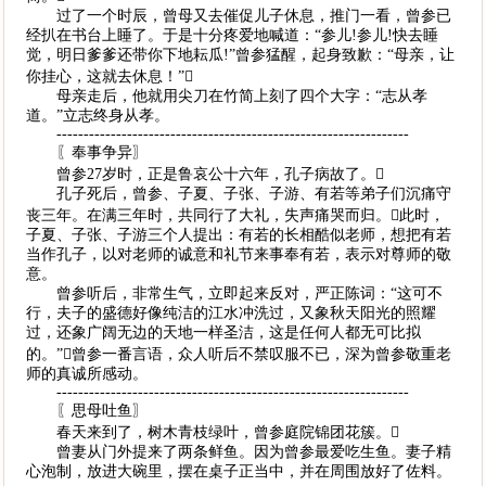
过了一个时辰，曾母又去催促儿子休息，推门一看，曾参已
经扒在书台上睡了。于是十分疼爱地喊道：“参儿!参儿!快去睡
觉，明日爹爹还带你下地耘瓜!”曾参猛醒，起身致歉：“母亲，让
你挂心，这就去休息！”
母亲走后，他就用尖刀在竹简上刻了四个大字：“志从孝
道。”立志终身从孝。
-----------------------------------------------------------------
〖奉事争异〗
曾参27岁时，正是鲁哀公十六年，孔子病故了。
孔子死后，曾参、子夏、子张、子游、有若等弟子们沉痛守
丧三年。在满三年时，共同行了大礼，失声痛哭而归。此时，
子夏、子张、子游三个人提出：有若的长相酷似老师，想把有若
当作孔子，以对老师的诚意和礼节来事奉有若，表示对尊师的敬
意。
曾参听后，非常生气，立即起来反对，严正陈词：“这可不
行，夫子的盛德好像纯洁的江水冲洗过，又象秋天阳光的照耀
过，还象广阔无边的天地一样圣洁，这是任何人都无可比拟
的。”曾参一番言语，众人听后不禁叹服不已，深为曾参敬重老
师的真诚所感动。
-----------------------------------------------------------------
〖思母吐鱼〗
春天来到了，树木青枝绿叶，曾参庭院锦团花簇。
曾妻从门外提来了两条鲜鱼。因为曾参最爱吃生鱼。妻子精
心泡制，放进大碗里，摆在桌子正当中，并在周围放好了佐料。