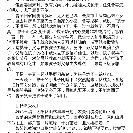
但曾妻回来时并没有买肉，小儿哇哇大哭起来，任凭曾妻怎
样哄劝，儿子就是不依。
曾子回家问明情况后，见天色已晚，去集市上买肉已来不及
了，就去厨房拿了菜刀要杀自家的小猪。曾妻见状，就说：“孩子
小，不懂事，所以我就戏言哄他了。事一过也就算了。不用当
真。”曾子正色对妻子说：“孩子幼小的心灵是非常纯洁的，他的
一言一行，一举一动都要向父母学习。做父母的如果欺骗孩子，
说话不算数，孩子就会以为人是可以欺骗的，转而就会欺骗别
人，这就等于父母在教孩子欺骗人。另外，做父母的欺骗了孩
子，父母在孩子的心中就失去了威信和信任。以后，孩子就再不
会相信父母，对父母的教诲也就听不进去了。这样，很难把孩子
教育成有用之才。如果孩子对父母失去尊敬，后果是不堪设想
的。”
于是，夫妻一起动手磨刀杀猪，为孩子烧了一锅猪肉。
一天晚上，曾子的小儿子刚睡下又突然起来，从枕头下拿起
一把竹简向外跑。曾子问他干什么？孩子说，这是我从小朋友那
里昔来的书简，说好了今天还，再晚也要还人家，不能言而无
信。曾子笑着把孩子送出了家门。
-----------------------------------------------------------------
〖耘瓜受杖〗
雄鸡三唱，太阳从山林冉冉升起，农夫们纷纷荷锄下地。
曾参的父亲曾皙荷锄走出大门，曾参紧跟在后面，来到山脚
下瓜地里。那瓜苗一片葱绿，十分茁壮，迎风摇摆着。
曾皙以教诲地口吻对曾参说：“参儿，锄地下锄要稳，拉锄要