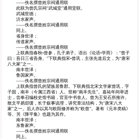
——佚名撰曾姓宗祠通用联
此联为曾氏宗祠“武城堂”通用堂联。
武城世德；
沂水家声。
——佚名撰曾姓宗祠通用联
同上。
省身世泽；
传道家声。
——佚名撰曾姓宗祠通用联
上联典指春秋•曾参，孔子弟子。语出《论语•学而》：“曾子
曰：吾日三省吾身。”下联典指宋•曾巩，主张先道后文，为“唐宋
八大家”之一。
南丰世泽；
鲁国家声。
——佚名撰曾姓宗祠通用联
上联典指曾氏的望族居鲁郡。下联典指北宋文学家曾巩，字
子固，南丰（今属江西省）人。世称“南丰先生”。嘉祐年间举进
士，尝奉召编校史馆书籍，官至中书舍人。曾为王安石所推许。
散文平易郐缓，长于叙事说理，讲究章法结构，为“唐宋八大
家”之一。后人亦以其与欧阳修并称为“欧曾”。著有《元丰类稿》
等。另《降平集》也题为其作。
南丰世泽；
东鲁家声。
——佚名撰曾姓宗祠通用联
同上。