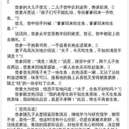

曾参的大儿子曾元，二儿子曾申叭到桌旁，馋涎欲滴。
曾妻斥责说：“孩子们可不能乱动，等你爹爹回来一齐吃
鱼。”
曾元、曾申拍手叫喊：“爹爹回来吃生鱼，爹爹回来吃生
鱼！”
说话间，曾参从学堂里教学回到家里。曾元、曾申都迎上前
去施礼。
曾参一手抱着书简，一手提着长袍走进屋来。
妻子高高兴兴地介绍说：“夫子，今天吃生鱼，不知你满意不
满意？”
曾参回答：“满意！满意！”说罢，便居中坐下，两个儿子坐
在两边，曾妻来回端菜盛饭，一家人欢欢乐乐吃起饭来。
曾参首先用筷子夹了一块生鱼，在热汤里一涮，又沾了沾佐
料放进嘴里，味美可口。接着他的脸上从喜悦又变得腊黄腊黄，
随之“哇”的一块全吐了出来。
曾妻大为吃惊，惶恐不安地问道：“夫子，生鱼不好吃吗？”
曾参眼含热泪说：“我的老母生前不知生鱼美味，今天生鱼虽
然美味，我却独自品尝，真是不孝啊！”此后，终生不再食生鱼。
-----------------------------------------------------------------
〖贫而乐道〗
曾参随孔子从楚国返回鲁国后，继续学习与研究儒学，锲而
不舍，道传一贯。他这时没有什么任职，仍是在家敝衣躬耕，生
活很是窘迫。鲁国的国君听说后，对他非常关心和同情，决定赠