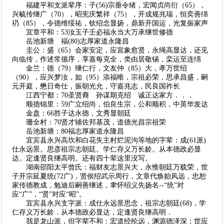
福建平和支派辈序：子(56)宗垂令绪，宏闻贞尚衍（65），
兴毓传继广（70），昭宪庆繁祥（75），开成规兆瑞，恒奕善绵
礽（85），令德维绥祐，钦绍念显扬，鼎新开国运，光复振家声
宜章平和：53汝玉子壬必福永当大万承继世修德
岳池新塘 福(80)志厚家道永隆昌
圭公：盛（65）会家安定，应宣象愈贤，永绳高显达，还见
向临传，作述常循序，享嘉每克全，类由居敬锡，栾运至连绵
金兰：德（79）继仁行，文友仲（85）大，孝万世绍
（90），应兴梦汝，如（95）添福唯，宗祖必荣，思承昌盛，嗣
元开庭，懋日奇仕，振朝光允，守嘉兆志，民良国祚长
江西宁都：70圣贤裔 孙谋期克绍 诚正达家方．．．
顺德锦里：59广立绍尚，伯良生宗，公和顺积，中英华发达
金盘：66胜子达永德，文秀显朝廷
珊全村：70贤才辅佐邦基茂，道德光昌宗祖荣
岳池新塘：80福志厚家道永隆昌
宜宾县永兴高坎和白花失主村烂泥沟等地的字辈：成(61派)
仕永远景。思彦祖宗志朝廷。学仁存义万长龄。从本德政必显
达。定逢贤良继高明。还有四十辈这里没写。
湖南邵阳太平曾氏：福财友志景兴大，永惟朝廷万载荣，世
子开宗延夏统(72广)，贤侯绍武示周行，文章代焕贻风远，忠恕
家传德教成，勉迪后嗣善继述，聿怀绍义先扬名--“统”对
应“广”，“贤”对应“昭”。
宜宾县永兴支字派：成仕永远景思念，祖宗志朝廷(68)，学
仁存义万长龄．从本德政必显达，定逢贤良继高明．
我是龙山派，但字辈不和：宏道经纶远，渊源德泽深；世应