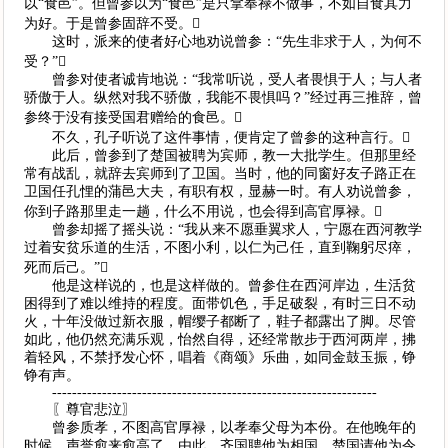
以“食邑”。但曾参以为“食邑”是只拿奉禄不做事，不如自食其力
为好。于是曾参固辞不受。
这时，派来的使者好心地劝说曾参：“先生非求于人，为何不
受？”
曾参对使者诚肯地说：“我常听说，受人者畏惧于人；与人者
骄傲于人。纵然对我不骄傲，我能不畏惧吗？”经过再三推辞，曾
参终于没有接受国君赠给的食邑。
不久，孔子听说了这件事情，便肯定了曾参的这种言行。
此后，曾参到了楚国被聘为宾师，教一大批学生。但那里经
常有战乱，就辞去宾师到了卫国。当时，他的同窗好友子路正在
卫国任孔悝的蒲邑大夫，有职有权，显赫一时。有人劝说曾参，
你到子路那里走一趟，什么不用说，也会得到高官厚禄。
曾参却摇了摇头说：“我从来不愿垂翼求人，宁愿在西河教学
过着安贫乐道的生活，不图小利，以仁为己任，直到鞠躬尽瘁，
死而后己。”
他是这样说的，也是这样做的。曾参住在西河岸边，生活贫
困得到了难以维持的程度。面带饥色，手足破裂，有时三日不动
火，十年没做过新衣服，帽缨子都断了，鞋子都露出了脚。尽管
如此，他仍然充满乐观，怡然自得，还经常散步于西河两岸，拂
着轻风，不禁抒发心怀，唱着《商颂》乐曲，如同金鼓玉振，铮
铮有声。
-----------------------------------------------------------------
〖尊官悲泣〗
曾参质孝，不图高官厚禄，以孝奉父母为本份。在他晚年的
时候，声誉愈来愈高了。由此，齐国聘他为相国、楚国请他为令