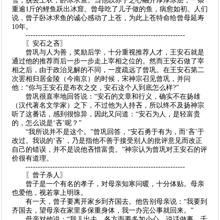
雪，脱去上衣，卧冰求鱼。当他以赤子之心融开厚厚冰层，一条
重逾1斤的鲤鱼跃出冰窟。曾母吃了儿子做的鱼，病愈如初。人们
说，曾子卧冰求鱼的诚心感动了上苍，为此上苍特命给曾母延寿
10年。
-----------------------------------------------------------------
〖安石之吝〗
曾巩与人为善，奖励后学，十分重视推荐人才，王安石就是
通过他的推荐而后一步一步走上宰相之位的。然而王安石做了宰
相之后，由于政治见解的不同，一度疏远了曾巩。在王安石第二
次罢相归居金陵（今南京）的时候，宋神宗召见曾巩，并问
他：“你与王安石是布衣之交，安石这个人到底怎么样?”
曾巩很直率地回答说：“安石的文章和行义，确实不在扬雄
（汉代著名文学家）之下，不过他为人持吝，所以终不及扬神宗
听了这番话，感到很惊异，因此又问道：“安石为人，是轻富贵
的，怎么说是‘吝’呢？”
“我所说并不是这个。”曾巩回答，“安石勇于有为，而‘吝’于
改过。我说的‘吝’，乃是指他不善于接受别人的批评意见而改正
自己的错误，并不是说他吝惜富贵。”神宗认为曾巩对王安石的评
价很有道理。
-----------------------------------------------------------------
〖曾子杀人〗
曾子是一个有名的孝子，对母亲知寒问暖，十分体贴。母亲
也爱他，视若掌上明珠。
有一天，曾子要离开家乡到齐国去。他告别母亲说：“我要到
齐国去，望母亲在家里多保重身体，我一办完公事就回来。”
母亲对他说：“我儿出去，各方面要多加小心，说话做事，千