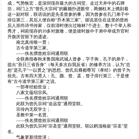
成，气势恢宏，是深圳现存最大的古祠堂。走过天井中的石牌
坊，祠门上方“曾氏大宗祠”的匾额扑进眼帘，两侧柱木上镌刻着
这一副对联，联语说的是先圣曾参的事，因为曾参在孔门弟子中
排位第三，其后人便自称“乔木第三家”。据说居住在这里的曾姓
后人崇尚诗书传家，仅前清时便出过翰林7个进士、数十个举人和
秀才，祠前现存的10多对旗墩，便是彼时族中子弟中举或升官时
升旗庆贺留下的遗迹。
南北真传唯一贯；
古今道学第三家。
——佚名撰曾姓宗祠通用联
全联典指春秋末鲁国南武城人曾参，字子舆，孔子的弟子，
提出“吾日三省吾身”（每天多次自我反省）的修养方法，认为“忠
恕”是孔子“一以贯之”的思想。曾氏后裔都尊写《孝经》的曾子为
祖先。古有四大贤人：孔、颜、曾、孟，曾子排行第三，于是便
有“古今道学第三家”之说。
一部孝经贻世业；
八家文蕴绍宗风。
——佚名撰曾姓宗祠通用联
此联为曾氏宗祠“追远堂”通用堂联。
宗传内无双学士；
圣教中第一名贤。
——佚名撰曾姓宗祠通用联
此联为曾氏宗祠“宗圣堂”通用堂联。联以鹤顶格嵌“宗圣”堂
名。
气象更新绵世泽；