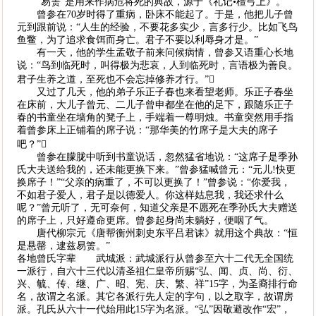
“易箦”是用来作病危将死的典故，源于《礼记•檀弓上》。
曾参在70岁时得了重病，卧床不能起了。于是，他把儿子曾
元到跟前说：“人生的经验，不要花多实少，言多行少。比如飞鸟
鱼鳖，为了追求食饵而身亡。君子不要以利辱身才是。”
有一天，他的学生孟敬子前来问候病情，曾参又语重心长地
说：“鸟到临死时，叫得极为悲哀，人到临死时，言语极为善良。
君子生养之道，至死也不会忘掉修养才行。”
又过了几天，他的弟子乐正子春也来看望老师。乐正子春坐
在床前，大儿子曾元、二儿子曾申都坐在他的足下，跟随乐正子
春的书童坐在墙角的凳子上，手端着一尊明烛。书童突然用手指
着曾参床上正铺着的席子说：“那华美的竹席子是大夫的席子
吧？”
曾参在朦胧中听到书童说话，忽然猛省地说：“这席子是季孙
氏大夫送给我的，还未能更换下来。”曾参猛喊曾元：“元儿!快更
换席子！”“父亲的病重了，不可以更换了！”曾参说：“你爱我，
不如君子爱人，君子是以德爱人。你这样姑息我，我还求什么
呢？”曾元听了，无可奈何，知道父亲是不愿死在季孙氏大夫赠送
的席子上，只好遵命更席。曾参起身尚未躺好，便咽了气。
唐代柳宗元《唐帮衡州刺史东平吕君诔》就用这个典故：“恒
是悬罄，逮兹易箦。”
各地曾氏字辈 武城派：武城派行从曾参至六十二代无全国统
一派行，自六十三代以清圣祖仁皇帝所赐“弘、闻、贞、尚、衍、
兴、毓、传、继、广、昭、宪、庆、繁、祥”15字，为圣裔排行命
名，故谓之名派。其它各派行先人定的字句，以之取字，故谓房
派。孔氏从六十一代始用此15字为名派。“弘”因敬避改作“宏”，