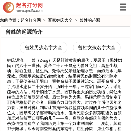
您的位置：
起名打分网
>
百家姓氏大全
>
曾姓的起源
曾姓的起源简介
曾姓男孩名字大全
曾姓女孩名字大全
姓氏源流 曾（Zēng）氏是轩辕黄帝的后代，夏禹王（禹姓姒
氏）的六十三世孙。黄帝二十五子昌意为曾姓之祖，昌意生颛
顼，颛顼生鲧，鲧生禹。尧命禹父亲鲧治理水患，而鲧治水九年
无效。舜继承尧位后仍命鲧治水，结果劳民伤财而没有消除水
患，于是便杀鲧于羽山，舜并命鲧子禹继续治水。禹受命后，为
了治理水患从二十岁开始，历时十三年，三过家门而不入，采用
疏导的方法，终于消除了水患。因获得重大的历史功绩，舜让禹
继位成为部落联盟首领。后世尊称为大禹。禹继承舜位后制定了
刑法严格惩罚违令者，因而势力日益强大。时过多年后他因年老
力衰，按当时禅让制应让东夷部落联盟首领皋陶的儿子伯益做继
位人，因皋陶父子都帮助禹治水。但禹死后众多部落联盟的首领
却反对伯益而归顺禹的儿子——启。启联合各部落首领的势力，
杀掉伯益而建立了我国历史上第一个奴隶制国家——夏朝。其建
都于阳城，即今河南登封县的东南部。启生仲康，康生帝相，相