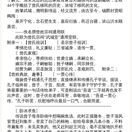
个解元、清末先进的思想家教育家曾对颜撰写的这副楹联，全联
44个字概括了曾氏移民的历史，浓缩了移民的文化。
姓肇武城，溯明新绵远，经义流芳，由古至今，锡爵封贤昭
阀阅；
基开宁化，念石壁生支，嘉应衍族，邑迁台疆，浓山沂水顾
蒸尝。
——佚名撰曾姓宗祠通用联
此联为曾氏宗祠“武城堂”通用堂联。
附录一：【曾氏祖训】 〖圣宗曾子祖训〗
孝悌忠信，礼义廉耻；三省诚身，道传一贯。
〖曾氏家规〗
孝亲悦心，尊师扶幼；世袭立嫡，承嗣立长。
嫡宗不婚，子嗣敏聪；抚子继嗣，同宗择侄。
招赘为嗣，宗圣脉混；淫邪乱伦，圣规则罚。 附录二：
【曾姓典故、趣事】 〖一贯心传〗
颂扬曾子精通孔子思想，直接继承和传播孔子学说。据说，
孔子临终前，曾子、子贡、阳虎、有若等弟子守护于旁，孔子要
将最重要的一句话传给弟子，可是刚说出“吾道”二字就再也发不
出声音。这时，曾子伏在老师耳旁，恭敬地说：“吾道一贯心
传。”孔子听罢，欣慰地呼出最后一口气，合眼而逝。
-----------------------------------------------------------------
〖卧冰求鱼〗
传说曾子母亲卧病中想喝碗鱼汤。此时正值隆冬，曾子顶风
冒雪赶到集市，变卖了自己的棉袍，欲给母亲换几条小鱼，不料
寻遍集市，未见卖鱼的。他又赶到赵王河边，毫不迟疑地扒开积