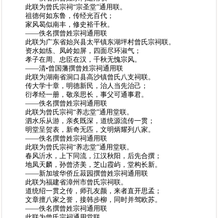
此联为曾氏宗祠“宗圣堂”通用联。
祖德何如东鲁，传经光百代；
家风曷似南丰，修史裕千秋。
——佚名撰曾姓宗祠通用联
此联为广东省始兴县太平镇东湖坪村曾氏宗祠联。
资水如练、凤岭如屏，四面尽环淑气；
孝子在周、忠臣在汉，千秋无愧宗风。
——清•曾国藩撰曾姓宗祠通用联
此联为湖南省洞口县高沙镇曾氏八支祠联。
传大学十章，明德新民，治人当先治己；
衍孝经一册，敬亲思长，事父可通事君。
——佚名撰曾姓宗祠通用联
此联为曾氏宗祠“养志堂”通用堂联。
泗水乐从游，亲炙既深，道统源流传一贯；
明堂呈贺表，新奇无匹，文明炳耀列八家。
——佚名撰曾姓宗祠通用联
此联为曾氏宗祠“养志堂”通用堂联。
春风沂水，上下同流，江汉秋阳，后先合撰；
地凤天麟，孙曾济美，芝山霞屿，堂构长新。
——新加坡华侨丘菽园撰曾姓宗祠通用联
此联为福建省漳州市曾氏宗祠联。
道统绍一贯之传，师孔友颜，来者直开思孟；
文章擅八家之誉，接韩步柳，同时并驾欧苏。
——佚名撰曾姓宗祠通用联
此联为曾氏宗祠通用堂联。