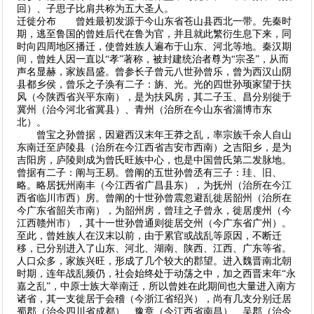
回）、子思子比肩共称为五大圣人。
迁徙分布 曾姓最初发源于今山东省苍山县西北一带。先秦时
期，逃至鲁国的曾姓后代在鲁为官，并且就此繁衍生息下来，同
时向四周地区播迁，使曾姓族人遍布于山东、河北等地。秦汉期
间，曾姓人因一直以“孝”著称，被封建统治者尊为“宗圣”，从而
声名显赫，家族昌盛。曾参长子曾元八世孙曾乐，曾为西汉山阴
县都乡侯，曾乐之子涣有二子：旃、光。光的四世孙顼家望于扶
风（今陕西省兴平东南），是为扶风房，其二子玉、昌分别徙于
冀州（治今河北省冀县）、青州（治所在今山东省淄博市东
北）。
曾宝之孙曾据，因避西汉末年王莽之乱，率宗族千余人自山
东南迁至庐陵县（治所在今江西省吉安市西南）之吉阳乡，是为
吉阳房，庐陵则成为曾氏旺族中心，也是中国曾氏第二发脉地。
曾据有二子：阐与王易。曾阐的五世孙曾丞有三子：珪、旧、
略。略居抚州南丰（今江西省广昌县东），为抚州（治所在今江
西省临川市西）房。曾阐的十世孙曾震忽避乱徙居韶州（治所在
今广东省韶关市南），为韶州房，曾珪之子曾永，徙居虔州（今
江西赣州市），其十一世孙曾通则徙居交州（今广东省广州）。
至此，曾姓族人在汉末以前，由于累官或战乱等原因，不断迁
移，已分别进入了山东、河北、湖南、陕西、江西、广东等省。
人口众多，家族兴旺，形成了几个较大的郡望。进入魏晋南北朝
时期，连年战乱频仍，社会始终处于动荡之中，加之西晋末年“永
嘉之乱”，中原士族大举南迁，所以曾姓在此期间也大量进入南方
诸省，其一支徙居于会稽（今浙江省绍兴），尚有几支分别迁居
蜀郡（治今四川省成都）、豫章（今江西省南昌）、吴郡（治今