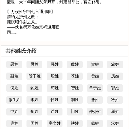
盖世，天平年间随父亲归齐，封建昌郡公，官左仆射。
-----------------------------------------------------------------
〖万俟姓宗祠七言通用联〗
清约见护州之政；
慷慨昭仆射之风。
——佚名撰万俟姓宗祠通用联
同上。
其他姓氏介绍
禹姓
毋姓
强姓
虞姓
赏姓
农姓
融姓
段干姓
殷姓
苍姓
樊姓
房姓
倪姓
甄姓
荀姓
智姓
单于姓
鄂姓
微生姓
李姓
怀姓
荆姓
昝姓
冷姓
申姓
郁姓
芦姓
门姓
仲孙姓
瞿姓
扈姓
国姓
宇文姓
铁姓
戴姓
宋姓