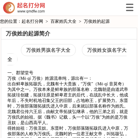
您的位置：
起名打分网
>
百家姓氏大全
>
万俟姓的起源
万俟姓的起源简介
万俟姓男孩名字大全
万俟姓女孩名字大
全
一、郡望堂号
万俟（Mò qí 万俟）姓源流单纯，源出有一：
出自鲜卑族拓跋氏，北魏有十大贵族，“万俟”（Mò qí 音莫奇）
为其中之一。万俟本来是鲜卑族的部落名称，北魏朝是由道武帝
拓拔珪创建，拓拔珪原是鲜卑君主的后代，在战乱中长大，他成
年后，不失时机地召集父王的旧部，占地称王，扩展势力。东晋
时，万俟部落随拓拔氏进入中原，后来就以部落名称作为姓氏。
北魏君位传六王后，由献文帝拓拔弘继承，他的三弟之后，就是
万俟氏的始祖。据《魏书》记载，头一个以“万俟”为姓的是万俟
丑奴，是山西高平人。
得姓始祖：万俟丑奴。东晋时，万俟部落随拓跋氏进入中原，万
俟部落的人称为万俟氏。北魏时的一位君王献文帝，叫拓跋弘，