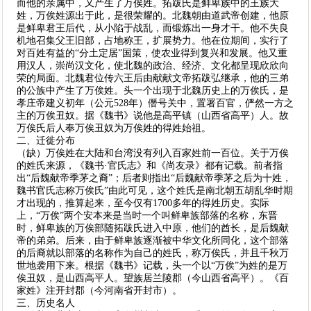
而他的亲属中，又产生了万俟姓。拓跋氏是鲜卑族中的王族大
姓，万俟姓源出于此，是很荣耀的。北魏朝由道武帝创建，他原
是鲜卑君王后代，从小陷于战乱，而锻炼出一身才干。他不失良
机地召集父王旧部，占地称王，扩展势力。他在位期间，实行了
对百姓有益的“分土定居”国策，使农业得到复兴和发展。他又重
用汉人，崇尚汉文化，使北魏的政治、经济、文化都呈现欣欣向
荣的局面。北魏君位传六王后由献献文帝拓跋弘继承，他的三弟
的公族中产生了万俟姓。头一个出现于北魏历史上的万俟氏，是
孝庄帝建义初年（公元528年）僭号关中，置署百官，俨然一方之
主的万俟丑奴。据《魏书》说他是高平镇（山西省高平）人。故
万俟氏后人奉万俟丑奴为万俟姓的得姓始祖。
二、迁徙分布
（缺）万俟姓在大陆和台湾没有列入百家姓前一百位。关于万俟
的姓氏来源，《魏书·官氏志》和《尚友录》都有记载。前者指
出“后魏献帝季茅之裔”；后者则指出“后魏献帝季茅之后为十姓，
魏书官氏志称万俟氏”由此可见，这个姓氏是南北朝五胡乱华时期
才出现的，推算起来，至今仅有1700多年的得姓历史。实际
上，“万俟”两个安本来是当时一个叫鲜卑族部落的名称，东晋
时，鲜卑族的万俟部随拓跋氏进入中原，他们的酋长，是后魏献
帝的弟弟。后来，由于鲜卑族逐渐被中华文化所同化，这个部落
的后裔就以部落的名称作为自己的姓氏，称万俟氏，并且千秋万
世地袭用下来。根据《魏书》记载，头一个以“万俟”为姓的是万
俟丑奴，是山西高平人。望族居兰陵郡（今山西省高平）。《百
家姓》注开封郡（今河南省开封市）。
三、历史名人