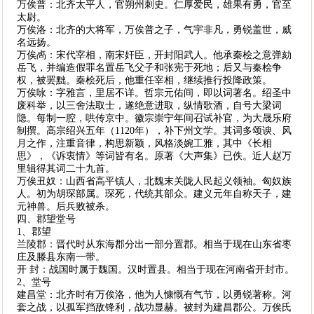
万俟普：北齐太平人，官朔州刺史。仁厚爱民，雄果有勇，官至
太尉。
万俟洛：北齐的大将军，万俟普之子，气宇非凡，勇锐盖世，威
名远扬。
万俟卨：宋代宰相，南宋奸臣，开封阳武人。他承秦桧之意弹劾
岳飞，并编造假罪名置岳飞父子和张宪于死地；后又与秦桧争
权，被罢黜。秦桧死后，他重任宰相，继续推行投降政策。
万俟咏：字雅言，里居不详。哲宗元佑间，即以词著名。绍圣中
废科举，以三舍法取士，遂绝意进取，纵情歌酒，自号大梁词
隐。每制一腔，哄传京中。徽宗崇宁年间召试补官，为大晟乐府
制撰。高宗绍兴五年（1120年），补下州文学。其词多颂谀、风
月之作，注重音律，构思新颖，风格淡婉工雅，其中《长相
思》，《诉衷情》等词皆有名。原著《大声集》已佚。近人赵万
里辑得其词二十九首。
万俟丑奴：山西省高平镇人，北魏末关陇人民起义领袖。匈奴族
人。初为胡琛部属。琛死，代统其部众。建义元年自称天子，建
元神兽。后兵败被杀。
四、郡望堂号
1、郡望
兰陵郡：晋代时从东海郡分出一部分置郡。相当于现在山东省枣
庄及滕县东南一带。
开 封：战国时属于魏国。汉时置县。相当于现在河南省开封市。
2、堂号
建昌堂：北齐时有万俟洛，他为人慷慨有气节，以勇锐著称。河
套之战，以孤军挡敌锋利，战功显赫。被封为建昌郡公。万俟氏