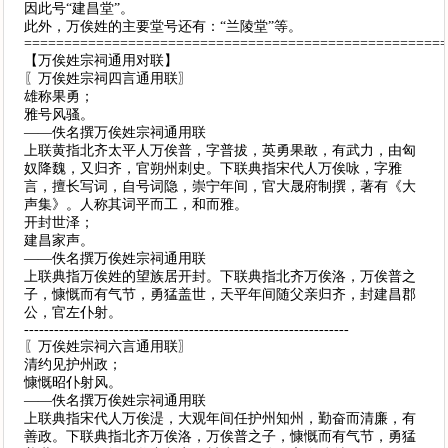
因此号“建昌堂”。
此外，万俟姓的主要堂号还有：“兰陵堂”等。
====================================================
【万俟姓宗祠通用对联】
〖万俟姓宗祠四言通用联〗
雄称果勇；
雅号风骚。
——佚名撰万俟姓宗祠通用联
上联黄指北齐太平人万俟普，字普拔，英勇果敢，有武力，由匈
奴降魏，又归齐，官朔州刺史。下联典指宋代人万俟咏，字雅
言，擅长写词，自号词隐，崇宁年间，官大晟府制撰，著有《大
声集》。人称其词平而工，和而雅。
开封世泽；
建昌家声。
——佚名撰万俟姓宗祠通用联
上联典指万俟姓的望族居开封。下联典指北齐万俟洛，万俟普之
子，慷慨而有气节，勇猛盖世，天平年间随父亲归齐，封建昌郡
公，官左仆射。
-----------------------------------------------------------------
〖万俟姓宗祠六言通用联〗
清约见护州政；
慷慨昭仆射风。
——佚名撰万俟姓宗祠通用联
上联典指宋代人万俟湜，大观年间任护州知州，勤奋而清廉，有
善政。下联典指北齐万俟洛，万俟普之子，慷慨而有气节，勇猛