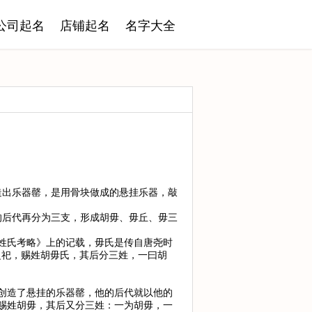
公司起名
店铺起名
名字大全
造出乐器罄，是用骨块做成的悬挂乐器，敲
的后代再分为三支，形成胡毋、毋丘、毋三
姓氏考略》上的记载，毋氏是传自唐尧时
之祀，赐姓胡毋氏，其后分三姓，一曰胡
创造了悬挂的乐器罄，他的后代就以他的
赐姓胡毋，其后又分三姓：一为胡毋，一