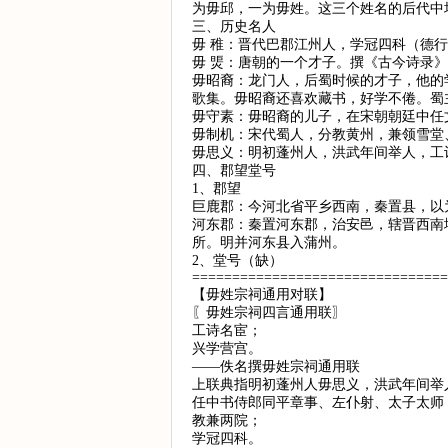
为毋邱，一为毋姓。这三个姓名的后代中
三、历史名人
毋 稚：晋代巴郡江州人，学冠四科（德
毋 煚：唐朝的一个才子。撰《古今诗录
毋昭裔：龙门人，后蜀时候的才子，他的
歌集。毋昭裔还喜欢藏书，好学不倦。蜀
毋守素：毋昭裔的儿子，在宋朝朝廷中任
毋制机：宋代蜀人，分教黄州，兼领雪堂
毋思义：明初蓬州人，洪武年间举人，工
四、郡望堂号
1、郡望
巨鹿郡：今河北省平乡西南，秦置县，以
河东郡：秦置河东郡，治安邑，辖晋西南
所。明并河东县入蒲州。
2、堂号（缺）
================================
【毋姓宗祠通用对联】
〖毋姓宗祠四言通用联〗
工诗名宦；
兴学营宫。
——佚名撰毋姓宗祠通用联
上联典指明初蓬州人毋思义，洪武年间举
任中书侍郎同平章事、左仆射、太子太师
教兼两院；
学冠四科。