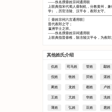
——佚名撰毋姓宗祠通用联
上联典指宋代蜀人毋制机，分教黄州，兼
学），历官涪陵、汉平令，夜郎太守。
---------------------------------------------------
〖毋姓宗祠六言通用联〗
晋代夜郎之守；
瀛洲学士之班。
——佚名撰毋姓宗祠通用联
上联典指晋毋稚，除涪陵汉平令，为夜郎太
其他姓氏介绍
仉姓
司马姓
管姓
鄢姓
倪姓
牧姓
羿姓
湛姓
蔺姓
龙姓
都姓
卢姓
王姓
亢姓
华姓
冼姓
薄姓
弘姓
豆姓
扈姓