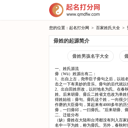
您的位置：
起名打分网
>
百家姓氏大全
>
毋姓的起源简介
毋姓男孩名字大全
一、姓氏源流
毋（Wú）姓源出有二：
1、出自上古，尧帝臣子毋句之后，以祖
击之一下有美妙的音乐。毋句的后代就以
2、出自田姓所改，以封地名为氏。在春
姓。后来胡毋、毋丘二姓省文也改为单姓
得姓始祖：毋句。毋氏这个姓，一向很少
作磬的大臣毋句，算起来有4000多年
毋，一曰毋邱，一曰毋氏。”后来胡毋、
二、迁徙分布
（缺）毋姓在大陆和台湾都没有列入百家
名中一字为姓，称为毋氏。另外，春秋时