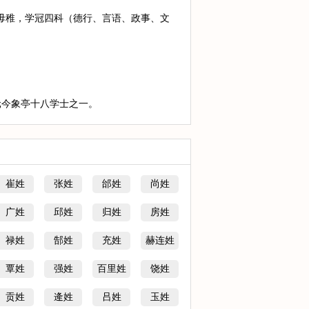
毋稚，学冠四科（德行、言语、政事、文
元今象亭十八学士之一。
崔姓
张姓
邰姓
尚姓
广姓
邱姓
归姓
房姓
禄姓
郜姓
充姓
赫连姓
覃姓
强姓
百里姓
饶姓
贡姓
逄姓
吕姓
玉姓