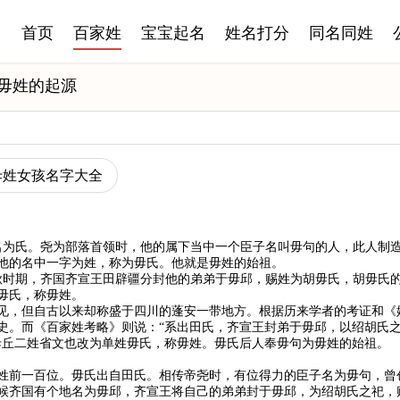
首页
百家姓
宝宝起名
姓名打分
同名同姓
毋姓的起源
毋姓女孩名字大全
名为氏。尧为部落首领时，他的属下当中一个臣子名叫毋句的人，此人制
他的名中一字为姓，称为毋氏。他就是毋姓的始祖。
秋时期，齐国齐宣王田辟疆分封他的弟弟于毋邱，赐姓为胡毋氏，胡毋氏
毋氏，称毋姓。
见，但自古以来却称盛于四川的蓬安一带地方。根据历来学者的考证和《
的历史。而《百家姓考略》则说：“系出田氏，齐宣王封弟于毋邱，以绍胡氏
毋丘二姓省文也改为单姓毋氏，称毋姓。毋氏后人奉毋句为毋姓的始祖。
姓前一百位。毋氏出自田氏。相传帝尧时，有位得力的臣子名为毋句，曾
候齐国有个地名为毋邱，齐宣王将自己的弟弟封于毋邱，为绍胡氏之祀，