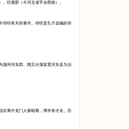
）、巨鹿郡（今河北省平乡西南）。
中诗经有关的著作。诗经是孔子选编的诗
为蒲州河东郡。隋又分蒲坂置河东县为治
指后蜀中龙门人毋昭裔，博学有才名。历