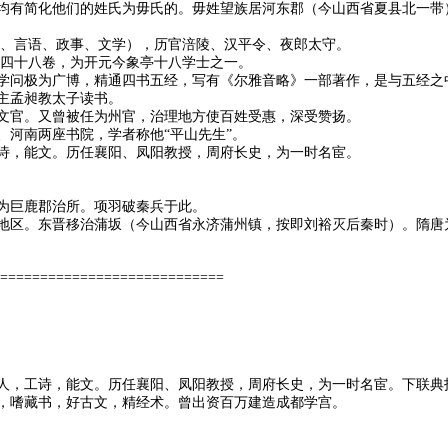
均有简化他们的姓氏为毋氏的。毋姓望族居河东郡（今山西省夏县北一带
行、言语、政事、文学），历官涪陵、汉平令、夜郎太守。
》四十八卷，为开元今象亭十八学士之一。
学问极为广博，精通四书五经，写有《尔雅音略》一部著作，是与五经之
主孟昶教太子读书。
文官。又曾被任为州官，治理地方使百姓受惠，深受赞扬。
、河南两座书院，学者称他“平山先生”。
诗，能文。历任襄阳、凤阳教授，周府长史，为一时名宦。
为巨鹿郡治所。项羽破秦兵于此。
地区。东晋移治蒲坂（今山西省永济蒲州镇，按即刘裕灭后秦时）。隋唐
============================
人，工诗，能文。历任襄阳、凤阳教授，周府长史，为一时名宦。下联典
，嗜藏书，好古文，精经术。曾出资百万建造成都学宫。