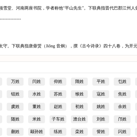
领雪堂、河南两座书院，学者称他“平山先生”。下联典指晋代巴郡江州人
--------------
守。下联典指唐毋煚（Jiǒng 音炯），撰《古今诗录》四十八卷，为开
万姓
闫姓
仰姓
隋姓
平姓
乜姓
钮姓
水姓
苏姓
缑姓
寇姓
焦姓
虞姓
董姓
赵姓
初姓
姚姓
余姓
随姓
米姓
子车姓
澹台姓
刘姓
邝姓
蒯姓
颛孙姓
练姓
栾姓
訾姓
闪姓