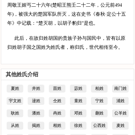
周敬王姬丐二十六年(楚昭王熊壬二十二年，公元前494
年)，被强大的楚国军队所灭，这在史书《春秋·定公十五
年》中记载：“楚灭胡，以胡子豹归”是也。
此后，在故归姓胡国的贵族子孙与国民中，皆有以原
归姓胡子国之国姓为姓氏者，称归氏，世代相传至今。
其他姓氏介绍
夏姓
井姓
苗姓
宓姓
柏姓
南门姓
宇文姓
逯姓
仝姓
童姓
宁姓
浦姓
耿姓
潘姓
冉姓
邓姓
蒯姓
公羊姓
从姓
揭姓
相姓
徐姓
公西姓
麦姓