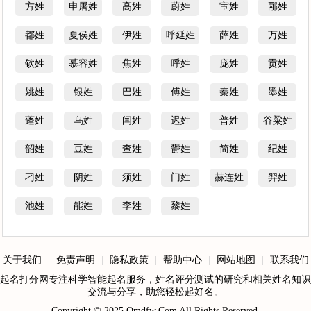
方姓
申屠姓
高姓
蔚姓
宦姓
邴姓
都姓
夏侯姓
伊姓
呼延姓
薛姓
万姓
钦姓
慕容姓
焦姓
呼姓
庞姓
贡姓
姚姓
银姓
巴姓
傅姓
秦姓
墨姓
蓬姓
乌姓
闫姓
迟姓
普姓
谷粱姓
韶姓
豆姓
查姓
欎姓
简姓
纪姓
刁姓
阴姓
须姓
门姓
赫连姓
羿姓
池姓
能姓
李姓
黎姓
关于我们
|
免责声明
|
隐私政策
|
帮助中心
|
网站地图
|
联系我们
起名打分网专注科学智能起名服务，姓名评分测试的研究和相关姓名知识
交流与分享，助您轻松起好名。
Copyright © 2025
Qmdfw.Com
All Rights Reserved.