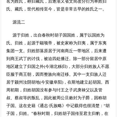
名为姓氏，称归藏氏，后逐渐又省文简改分衍为单姓归
氏、藏氏，世代相传至今，皆是非常古早的姓氏之一。
源流二
源于归姓，出自春秋时胡子国国姓，属于以国姓为
氏。归姓，起源于颛顼帝，被史家称为归夷，属于东夷
集团一支。归姓部落原居于河南商丘一带地区，后来遭
到商王武丁的讨伐，被迫四处播迁。除一部分留居中原
地区建立了归国之外(今湖北秭归)，大部分归姓族人不愿
臣服于商王朝，因而整族向南迁移。其中一支归族人迁
居于颍州汝阴胡地(今安徽阜阳)，在斯地建立起胡国。西
周初期，归姓胡国没有参与纣王之子武庚禄父以及管
叔、蔡叔等的叛乱，因此被周公旦敕封为子爵，因称胡
子国。这在史籍《通志·氏族略》中记载得也很清楚：“胡
子国，归姓。”春秋时期，归姓胡子国传至君主归豹，在