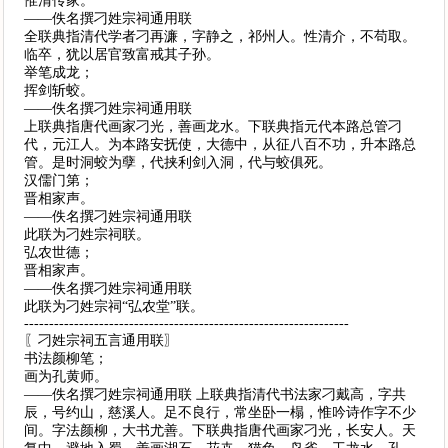
惟清传家。
——佚名撰刁姓宗祠通用联
全联典指清代学者刁再濂，字静之，祁州人。性清介，不苟取。
临卒，犹以居官致富戒其子孙。
举笔成龙；
挥剑斩蛟。
——佚名撰刁姓宗祠通用联
上联典指唐代画家刁光，善画龙水。下联典指元代本路总管刁
代，元江人。为本路安抚使，大德中，从征八百不功，升本路总
管。是时洞蛟为孽，代挟利剑入洞，代与蛟俱死。
汉儒门第；
晋相家声。
——佚名撰刁姓宗祠通用联
此联为刁姓宗祠联。
弘农世德；
晋相家声。
——佚名撰刁姓宗祠通用联
此联为刁姓宗祠“弘农堂”联。
-----------------------------------------------------------------
〖刁姓宗祠五言通用联〗
书法颜柳笔；
画为孔黄师。
——佚名撰刁姓宗祠通用联 上联典指清代书法家刁戴高，字共
辰，号约山，慈溪人。足不良行，常坐卧一榻，惟吟诗作字不少
间。字法颜柳，大书尤善。下联典指唐代画家刁光，长安人。天