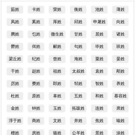
茹姓
卡姓
荣姓
衡姓
池姓
薄姓
凤姓
奚姓
厍姓
邱姓
申屠姓
向姓
腾姓
乜姓
微生姓
甘姓
居姓
诸姓
欎姓
佴姓
郦姓
勾姓
毕姓
班姓
梁丘姓
纪姓
曾姓
海姓
粟姓
晏姓
干姓
赵姓
祖姓
太叔姓
袁姓
邴姓
厉姓
费姓
郎姓
邹姓
智姓
养姓
杜姓
原姓
辜姓
五姓
和姓
慕容姓
金姓
钟姓
玉姓
拓跋姓
连姓
席姓
淳于姓
商姓
文姓
井姓
焦姓
喻姓
檀姓
房姓
骆姓
公羊姓
景姓
涂姓