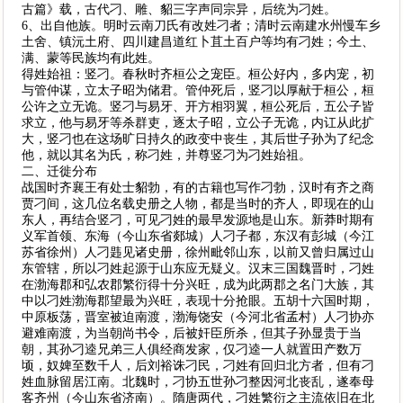
古篇》载，古代刁、雕、貂三字声同宗异，后统为刁姓。
6、出自他族。明时云南刀氏有改姓刁者；清时云南建水州慢车乡
土舍、镇沅土府、四川建昌道红卜苴土百户等均有刁姓；今土、
满、蒙等民族均有此姓。
得姓始祖：竖刁。春秋时齐桓公之宠臣。桓公好内，多内宠，初
与管仲谋，立太子昭为储君。管仲死后，竖刁以厚献于桓公，桓
公许之立无诡。竖刁与易牙、开方相羽翼，桓公死后，五公子皆
求立，他与易牙等杀群吏，逐太子昭，立公子无诡，内讧从此扩
大，竖刁也在这场旷日持久的政变中丧生，其后世子孙为了纪念
他，就以其名为氏，称刁姓，并尊竖刁为刁姓始祖。
二、迁徙分布
战国时齐襄王有处士貂勃，有的古籍也写作刁勃，汉时有齐之商
贾刁间，这几位名载史册之人物，都是当时的齐人，即现在的山
东人，再结合竖刁，可见刁姓的最早发源地是山东。新莽时期有
义军首领、东海（今山东省郯城）人刁子都，东汉有彭城（今江
苏省徐州）人刁韪见诸史册，徐州毗邻山东，以前又曾归属过山
东管辖，所以刁姓起源于山东应无疑义。汉末三国魏晋时，刁姓
在渤海郡和弘农郡繁衍得十分兴旺，成为此两郡之名门大族，其
中以刁姓渤海郡望最为兴旺，表现十分抢眼。五胡十六国时期，
中原板荡，晋室被迫南渡，渤海饶安（今河北省孟村）人刁协亦
避难南渡，为当朝尚书令，后被奸臣所杀，但其子孙显贵于当
朝，其孙刁逵兄弟三人俱经商发家，仅刁逵一人就置田产数万
顷，奴婢至数千人，后刘裕诛刁民，刁姓有回归北方者，但有刁
姓血脉留居江南。北魏时，刁协五世孙刁整因河北丧乱，遂奉母
客齐州（今山东省济南）。隋唐两代，刁姓繁衍之主流依旧在北