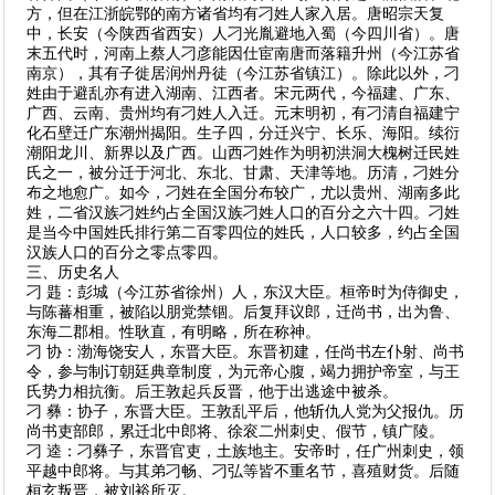
方，但在江浙皖鄂的南方诸省均有刁姓人家入居。唐昭宗天复
中，长安（今陕西省西安）人刁光胤避地入蜀（今四川省）。唐
末五代时，河南上蔡人刁彦能因仕宦南唐而落籍升州（今江苏省
南京），其有子徙居润州丹徒（今江苏省镇江）。除此以外，刁
姓由于避乱亦有进入湖南、江西者。宋元两代，今福建、广东、
广西、云南、贵州均有刁姓人入迁。元末明初，有刁清自福建宁
化石壁迁广东潮州揭阳。生子四，分迁兴宁、长乐、海阳。续衍
潮阳龙川、新界以及广西。山西刁姓作为明初洪洞大槐树迁民姓
氏之一，被分迁于河北、东北、甘肃、天津等地。历清，刁姓分
布之地愈广。如今，刁姓在全国分布较广，尤以贵州、湖南多此
姓，二省汉族刁姓约占全国汉族刁姓人口的百分之六十四。刁姓
是当今中国姓氏排行第二百零四位的姓氏，人口较多，约占全国
汉族人口的百分之零点零四。
三、历史名人
刁 韪：彭城（今江苏省徐州）人，东汉大臣。桓帝时为侍御史，
与陈蕃相重，被陷以朋党禁锢。后复拜议郎，迁尚书，出为鲁、
东海二郡相。性耿直，有明略，所在称神。
刁 协：渤海饶安人，东晋大臣。东晋初建，任尚书左仆射、尚书
令，参与制订朝廷典章制度，为元帝心腹，竭力拥护帝室，与王
氏势力相抗衡。后王敦起兵反晋，他于出逃途中被杀。
刁 彝：协子，东晋大臣。王敦乱平后，他斩仇人党为父报仇。历
尚书吏部郎，累迁北中郎将、徐衮二州刺史、假节，镇广陵。
刁 逵：刁彝子，东晋官吏，土族地主。安帝时，任广州刺史，领
平越中郎将。与其弟刁畅、刁弘等皆不重名节，喜殖财货。后随
桓玄叛晋，被刘裕所灭。