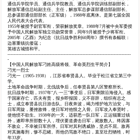
通信兵学院学员、通信兵学院教员、通信兵学院训练部副部长，
解放军通信总站副主任、主任，解放军总参谋部通信部副部长、
总参谋部通信部部长（正军级），1988年底离休。是第七届全国
人民代表大会代表。
1955年被授予尉官军衔，荣获解放奖章。1988年7月被中央军委授
予中国人民解放军独立功勋荣誉章，同年9月被授予少将军衔。
2005年（乙酉）为纪念《抗日战争胜利60周年》撰书有条幅联：
边塞重镇抗倭寇；
英雄古城惜和平。
-------------------------------------------------------------------------------
-
【中国人民解放军刁姓高级将领、革命英烈生平简介】
刁光一烈士
刁光一（1905-1938），江苏省奉贤县人。毕业于松江省立第三中
学。
土地革命战争时期，北伐战争后，任奉贤县第八区警察所长。
抗日战争时期，1937年“八·一三”事变后，日军乘隙沿海侵入。感
于国家存亡，匹夫有责，报乡即报国，义不容辞，组织有志之
士，成立奉贤县抗日游击队。日夜奔波，竭力维护地方治安，与
日军周旋，屡挫敌锋，使日军对他恨之入骨。日军攻入奉贤时，
使他愤不欲生。1938年的一天，适获悉一队日军，正运辎重过镇
外，遂即率所部数十人，埋伏要道袭击日军，毙敌数人。终因寡
不敌众，不幸被日军所俘。日军对其利诱威胁，坚贞不屈。敌再
对其施毒刑，惨不忍睹。而他仍骂敌不绝口，直至壮烈牺牲，时
年33岁。