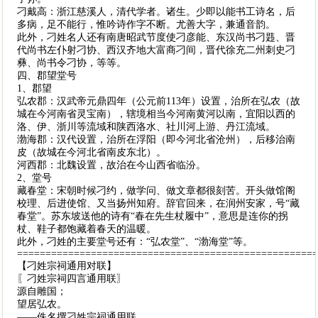
刁戴高：浙江慈溪人，清代学者。诸生。少即以能书工诗名，后
多病，足不能行，惟吟诗作字不断。尤善大字，兼通音韵。
此外，刁姓名人还有南唐昭武节度使刁彦能、东汉尚书刁韪、晋
代尚书左仆射刁协、西汉齐地大富商刁间，晋代徐充二州刺史刁
彝、尚书令刁协，等等。
四、郡望堂号
1、郡望
弘农郡：汉武帝元鼎四年（公元前113年）设置，治所在弘农（故
城在今河南省灵宝南），辖境相当今河南黄河以南，宜阳以西的
洛、伊、浙川等流域和陕西洛水、社川河上游、丹江流域。
渤海郡：汉代设置，治所在浮阳（即今河北省沧州），后移治南
皮（故城在今河北省南皮东北）。
河西郡：北魏设置，故治在今山西省临汾。
2、堂号
藏春堂：宋朝时候刁约，做学问、做文章都很刻苦。开头做馆阁
校理、后进使馆、又当扬州知府。辞官回来，在润州安家，号“藏
春堂”。苏东坡送他的诗有“春在先生杖履中”，意思是连你的拐
杖、鞋子都饱藏着春天的温暖。
此外，刁姓的主要堂号还有：“弘农堂”、“渤海堂”等。
====================================================
【刁姓宗祠通用对联】
〖刁姓宗祠四言通用联〗
源自雕国；
望居弘农。
——佚名撰刁姓宗祠通用联