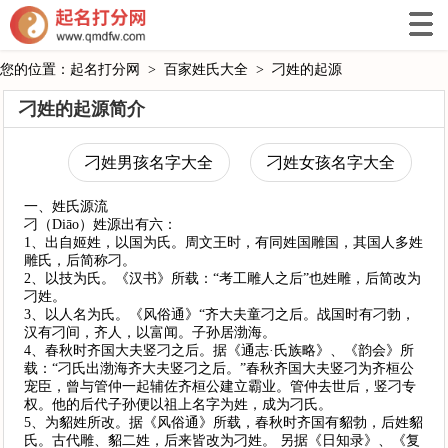
您的位置：
起名打分网
>
百家姓氏大全
>
刁姓的起源
刁姓的起源简介
刁姓男孩名字大全
刁姓女孩名字大全
一、姓氏源流
刁（Diāo）姓源出有六：
1、出自姬姓，以国为氏。周文王时，有同姓国雕国，其国人多姓
雕氏，后简称刁。
2、以技为氏。《汉书》所载：“考工雕人之后”也姓雕，后简改为
刁姓。
3、以人名为氏。《风俗通》“齐大夫童刁之后。战国时有刁勃，
汉有刁间，齐人，以富闻。子孙居渤海。
4、春秋时齐国大夫竖刁之后。据《通志·氏族略》、《韵会》所
载：“刁氏出渤海齐大夫竖刁之后。”春秋齐国大夫竖刁为齐桓公
宠臣，曾与管仲一起辅佐齐桓公建立霸业。管仲去世后，竖刁专
权。他的后代子孙便以祖上名字为姓，成为刁氏。
5、为貂姓所改。据《风俗通》所载，春秋时齐国有貂勃，后姓貂
氏。古代雕、貂二姓，后来皆改为刁姓。 另据《日知录》、《复