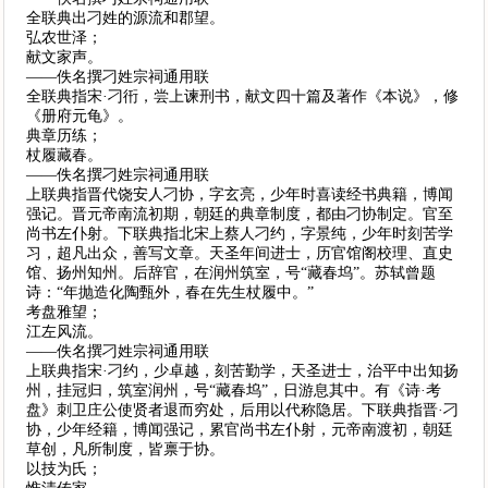
全联典出刁姓的源流和郡望。
弘农世泽；
献文家声。
——佚名撰刁姓宗祠通用联
全联典指宋·刁衎，尝上谏刑书，献文四十篇及著作《本说》，修
《册府元龟》。
典章历练；
杖履藏春。
——佚名撰刁姓宗祠通用联
上联典指晋代饶安人刁协，字玄亮，少年时喜读经书典籍，博闻
强记。晋元帝南流初期，朝廷的典章制度，都由刁协制定。官至
尚书左仆射。下联典指北宋上蔡人刁约，字景纯，少年时刻苦学
习，超凡出众，善写文章。天圣年间进士，历官馆阁校理、直史
馆、扬州知州。后辞官，在润州筑室，号“藏春坞”。苏轼曾题
诗：“年抛造化陶甄外，春在先生杖履中。”
考盘雅望；
江左风流。
——佚名撰刁姓宗祠通用联
上联典指宋·刁约，少卓越，刻苦勤学，天圣进士，治平中出知扬
州，挂冠归，筑室润州，号“藏春坞”，日游息其中。有《诗·考
盘》刺卫庄公使贤者退而穷处，后用以代称隐居。下联典指晋·刁
协，少年经籍，博闻强记，累官尚书左仆射，元帝南渡初，朝廷
草创，凡所制度，皆禀于协。
以技为氏；