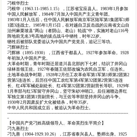
刁根华烈士
刁根华（1963.11-1985.1.15），江苏省宝应县人。1983年1月参加
中国人民解放军，1984年7月加入中国共产主义青年团。
1983年1月入伍后，任中国人民解放军南京军区陆军第1集团军1师
1团3连战士。1985年1月15日，在对越自卫反击战的云南省文山自
治州麻栗坡县“两山（者阴山、老山）轮战”中，实施对老山116号
阵地前无名3号高地的拔点战斗中牺牲，时年22岁。
牺牲后被部队党委追认为中国共产党党员，追记三等功。
刁辉林烈士
刁辉林（1895-1930），江西省于都县人。1927年参加革命。1928
年初加入中国共产党。
大革命时期，青年时期迁居道川县北部的下七村，结识了井冈山
绿林首领王佐。1927年春随王佐部改编为农民自卫军，任连长。
土地革命战争时期，1928年2月任工农革命军第1军第1师第2团第2
营第5连连长，后历任中国工农红军第4军第32团第2营第5连连
长、红4军军械处副处长、红4军第32团第2营副营长等职。1929年
1月率部与红5军留守井冈山，坚守朱砂冲哨口。后任湘赣边界红
军独立第1团第1营副营长，与王佐等率部坚持井冈山的斗争。
1930年2月因肃反扩大化被错杀，时年35岁。
中华人民共和国成立后，被追认为革命烈士。
-------------------------------------------------------------------------------
-
【中国共产党刁姓高级领导人、革命英烈生平简介】
刁九善烈士
刁九善（1904-1929.10.26），江苏省泰兴县人。塾师出身。1925