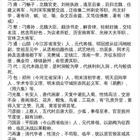
刁 雍：刁畅子，北魏官吏。刘裕执政，逃至后秦，后归北魏，任
建义将军，与刘宋军频繁交战，迁徐豫二州刺史等职。尚文好
学，著有诗、赋、论、颂、杂文百余篇。又笃信佛教，著有《教
戒》。
刁 整：刁雍孙，北魏大臣。颇涉书史，解音律。轻财好施，交结
名流，然贪而好色，为议者所贬。历安南将军、光禄大夫等职，
官终卫大将军。
刁 通：山阴（今江苏省淮安）人，元代将领。弱冠授从征冯翊校
尉。世祖至元中，从丞相伯颜作战，武艺绝伦，功居多。阿术元
帅及选通领都下军，克樊城，定镇江、淮南一带。升征东招讨
使，佩金符，移镇扬州，命世袭其职。
刁 代：元代本路总管，是时洞蛟为孽，代挟利剑入洞，代与蛟俱
死。
刁 包：祁州（今河北省深泽）人，明末清初学者。明天启间举
人，学术专宗义理。明末倡众守城拒农民起义军。有《易酌》、
《用六集》等。
刁光胤：长安人，唐代画家，天复中避乱入蜀。性情高洁，交游
不杂，善画湖石、花卉、帽兔、鸟雀，工花水，有“孔类升堂，黄
得入室”之赞。孔嵩、黄筌皆师其笔。
刁彦能：上蔡人，五代时后唐大臣。少孤，事母至孝。官至抚州
节度使，颇有治称。
刁国器：平阳路（今山西省临汾）人，元代将领。以勋阀为征西
帅，临乱决战以果毅称。
刁再濂：清代学者，性清介，不苟取。临卒，犹以居官致富戒其
子孙。