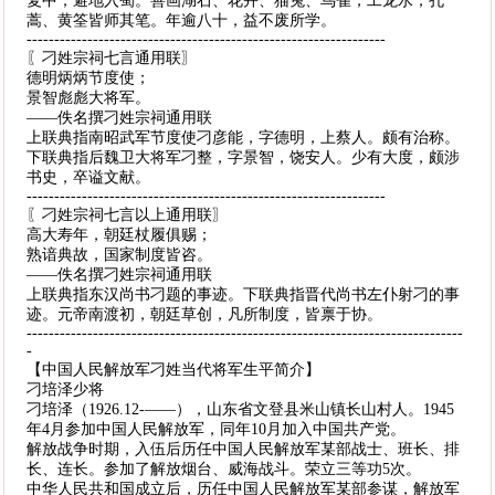
复中，避地入蜀。善画湖石、花卉、猫兔、鸟雀，工龙水，孔
蒿、黄筌皆师其笔。年逾八十，益不废所学。
-----------------------------------------------------------------
〖刁姓宗祠七言通用联〗
德明炳炳节度使；
景智彪彪大将军。
——佚名撰刁姓宗祠通用联
上联典指南昭武军节度使刁彦能，字德明，上蔡人。颇有治称。
下联典指后魏卫大将军刁整，字景智，饶安人。少有大度，颇涉
书史，卒谥文献。
-----------------------------------------------------------------
〖刁姓宗祠七言以上通用联〗
高大寿年，朝廷杖履俱赐；
熟谙典故，国家制度皆咨。
——佚名撰刁姓宗祠通用联
上联典指东汉尚书刁题的事迹。下联典指晋代尚书左仆射刁的事
迹。元帝南渡初，朝廷草创，凡所制度，皆禀于协。
-------------------------------------------------------------------------------
-
【中国人民解放军刁姓当代将军生平简介】
刁培泽少将
刁培泽（1926.12-——），山东省文登县米山镇长山村人。1945
年4月参加中国人民解放军，同年10月加入中国共产党。
解放战争时期，入伍后历任中国人民解放军某部战士、班长、排
长、连长。参加了解放烟台、威海战斗。荣立三等功5次。
中华人民共和国成立后，历任中国人民解放军某部参谋，解放军