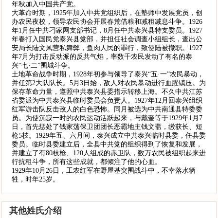
年秋加入中国共产党。
大革命时期，1925年加入中共党组织后，在塾师中发展党员，创
办农民夜校，领导农民协会开展春荒借粮和减租减息斗争。1926
年1月任中共刁家网支部书记，8月任中共泰兴县特支委员。1927
年春打入国民党泰兴县党部，并担任社会调查小组组长，查出公
安局长陆文凤营私舞弊，鱼肉人民的罪行，致使陆被撤职。1927
年7月为打击反动派的反共气焰，率数千农民发动了有名的泰
兴“七·二”围城斗争。
土地革命战争时期，1928年初参与领导了泰兴“五·一”农民暴动，
并任第2大队队长。5月3日始，敌人对农民暴动进行血腥镇压。为
保存革命力量，遵照中共泰兴县委指示转移上海。不久中共江苏
省委派为中共泰兴县临时委员会负责人。1927年12月回泰兴组织
红军游击队反击敌人的白色恐怖。同月被选为中共南通县特委委
员。为使沉寂一时的农民运动活跃起来，与戴奎等于1929年1月7
日，首先惩处了钱家荡保卫团团长恶霸地主钱文斋，缴获长、短
枪5枝。1929年五、六月间，泰兴成立中共泰兴临时县委，任县委
委员。临时县委建立后，全县中共党的组织得到了恢复和发展，
并建立了有80枝枪、120人组成的赤卫队，数万农民被组织起来进
行抗租斗争，所有这些成就，都倾注了他的心血。
1929年10月26日，工农红军在野屋基突围战斗中，不幸落水牺
牲，时年25岁。
其他姓氏介绍