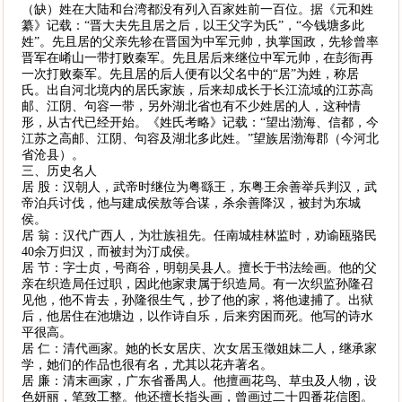
（缺）姓在大陆和台湾都没有列入百家姓前一百位。据《元和姓
纂》记载：“晋大夫先且居之后，以王父字为氏”，“今钱塘多此
姓”。先且居的父亲先轸在晋国为中军元帅，执掌国政，先轸曾率
晋军在崤山一带打败秦军。先且居后来继位中军元帅，在彭衙再
一次打败秦军。先且居的后人便有以父名中的“居”为姓，称居
氏。出自河北境内的居氏家族，后来却成长于长江流域的江苏高
邮、江阴、句容一带，另外湖北省也有不少姓居的人，这种情
形，从古代已经开始。《姓氏考略》记载：“望出渤海、信都，今
江苏之高邮、江阴、句容及湖北多此姓。”望族居渤海郡（今河北
省沧县）。
三、历史名人
居 股：汉朝人，武帝时继位为粤繇王，东粤王余善举兵判汉，武
帝泊兵讨伐，他与建成侯敖等合谋，杀余善降汉，被封为东城
侯。
居 翁：汉代广西人，为壮族祖先。任南城桂林监时，劝谕瓯骆民
40余万归汉，而被封为汀成侯。
居 节：字士贞，号商谷，明朝吴县人。擅长于书法绘画。他的父
亲在织造局任过职，因此他家隶属于织造局。有一次织监孙隆召
见他，他不肯去，孙隆很生气，抄了他的家，将他逮捕了。出狱
后，他居住在池塘边，以作诗自乐，后来穷困而死。他写的诗水
平很高。
居 仁：清代画家。她的长女居庆、次女居玉徵姐妹二人，继承家
学，她们的作品也很有名，尤其以花卉著名。
居 廉：清末画家，广东省番禺人。他擅画花鸟、草虫及人物，设
色妍丽，笔致工整。他还擅长指头画，曾画过二十四番花信图。