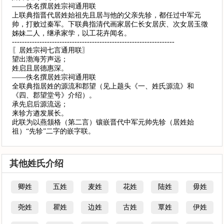
——佚名撰居姓宗祠通用联
上联典指晋代居姓始祖先且居与他的父亲先轸，都任过中军元
帅，打败过秦军。下联典指清代画家居仁长女居庆、次女居玉徵
姊妹二人，继承家学，以工花卉闻名。
-----------------------------------------------------------------
〖居姓宗祠七言通用联〗
望出渤海芳声远；
姓启且居德惠深。
——佚名撰居姓宗祠通用联
全联典指居姓的源流和郡望（见上题头《一、姓氏源流》和
《四、郡望堂号》介绍）。
承先启后源流远；
来轸方遒发展长。
此联为以燕颔格（第二言）镶嵌晋代中军元帅先轸（居姓始
祖）“先轸”二字的嵌字联。
其他姓氏介绍
卿姓
五姓
麦姓
花姓
陆姓
毋姓
尧姓
瞿姓
边姓
古姓
覃姓
伊姓