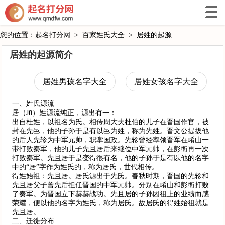
您的位置：
起名打分网
>
百家姓氏大全
>
居姓的起源
居姓的起源简介
居姓男孩名字大全
居姓女孩名字大全
一、姓氏源流
居（Jū）姓源流纯正，源出有一：
出自杜姓，以祖名为氏。相传周大夫杜伯的儿子在晋国作官，被
封在先邑，他的子孙于是有以邑为姓，称为先姓。晋文公提拔他
的后人先轸为中军元帅，职掌国政。先轸曾经率领晋军在崤山一
带打败秦军，他的儿子先且居后来继位中军元帅，在彭衙再一次
打败秦军。先且居于是变得很有名，他的子孙于是有以他的名字
中的“居”字作为姓氏的，称为居氏，世代相传。
得姓始祖：先且居。居氏源出于先氏。春秋时期，晋国的先轸和
先且居父子曾先后担任晋国的中军元帅。分别在崤山和彭衙打败
了奏军。为晋国立下赫赫战功。先且居的子孙因祖上的业绩而感
荣耀，便以他的名字为姓氏，称为居氏。故居氏的得姓始祖就是
先且居。
二、迁徙分布