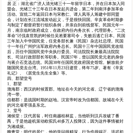
居 正：湖北省广济人清光绪三十一年留学日本，并在日本加入同
盟会。光绪三十三年在日本发起共进会，第二年到南洋参加革命
活动。宣统二年返回日本与宋教仁、谭人凤等人筹建中部同盟
会，计划在长江流域发动起义，于是很快回国。辛亥革命时期参
与制定了都督府暂行组织条例，并亲自到前线督军。民国元年一
月，南京临时政府成立，在政府内任内务次长，代理部务。“二次
革命”讨伐袁世凯的时候任吴淞要塞司令，失败后逃亡日本。民国
三年加入中华国民党，任党务部长兼《民国》杂志社总理。民国
十一年任广州护法军政府内务总长。民国十三年中国国民党改组
后，历任中国国民党中央执行委员、司法院院长兼最高法院院
长、司法行政部部长等职务。民国37年，曾以国民党元老的身份
与蒋介石竞选总统。民国38年任国民党政府国史馆馆。解放前夕
随国民党去台湾。1951年11月23日逝世，终年75岁。著有《辛亥
礼记》、《居觉生先生全集》等。
四、郡望堂号
1、郡望
渤海郡：西汉的时候置郡。地址在今天的河北省、辽宁省的渤海
湾一带。
信都郡：是战国时期的赵地。汉宣帝时改为信都国。故城在今天
的河北省枣强县东北。
2、堂号
湘侯堂：汉代居翁，时任南越桂林监，当他听到汉兵攻破了番
禺，于是他趁机策动欧驼氏40多万人投降汉，因为这件事情被封
为湘成侯。
瞻盦堂：明代的居仁，他的学问很精深，行为也很端正。洪武初