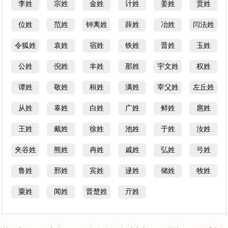
李姓
宗姓
金姓
计姓
姜姓
贲姓
位姓
范姓
钟离姓
薛姓
冶姓
闫法姓
令狐姓
袁姓
宿姓
铁姓
晋姓
玉姓
公姓
倪姓
丰姓
那姓
宇文姓
权姓
谭姓
敬姓
桓姓
满姓
宰父姓
左丘姓
从姓
辜姓
白姓
广姓
鲜姓
扈姓
王姓
戴姓
徐姓
池姓
于姓
汝姓
夹谷姓
熊姓
冉姓
戚姓
弘姓
弓姓
鲁姓
邢姓
宾姓
逯姓
储姓
牧姓
粟姓
闻姓
晋楚姓
亓姓