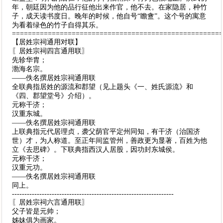
年，朝廷因为他的品行征他出来作官，他不去。在家隐居，种竹
子，成天读书度日。晚年的时候，他自号“瞻盦”。这个号的寓意
为看着绿色的竹子自得其乐。
====================================================
【居姓宗祠通用对联】
〖居姓宗祠四言通用联〗
先轸华胄；
渤海名宗。
——佚名撰居姓宗祠通用联
全联典指居姓的源流和郡望（见上题头《一、姓氏源流》和
《四、郡望堂号》介绍）。
元称干济；
汉重东城。
——佚名撰居姓宗祠通用联
上联典指元代居理贞，袭父荫官平定州同知，有干济（治国济
世）才，为人称道。至正年间监管州，善政更为显著，百姓为他
立《去思碑》。下联典指西汉人居股，因功封东城侯。
元称干济；
汉重元功。
——佚名撰居姓宗祠通用联
同上。
-----------------------------------------------------------------
〖居姓宗祠六言通用联〗
父子皆是元帅；
姊妹俱为画家。