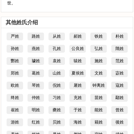
世。
其他姓氏介绍
严姓
路姓
从姓
郝姓
铁姓
朴姓
孙姓
燕姓
孔姓
公良姓
弘姓
隋姓
酆姓
璩姓
袁姓
辕姓
施姓
范姓
郑姓
葛姓
山姓
夏侯姓
文姓
宓姓
欧姓
琴姓
倪姓
屠姓
钟离姓
寇姓
终姓
仲姓
习姓
充姓
苗姓
鄢姓
崔姓
明姓
夔姓
于姓
能姓
曾姓
游姓
红姓
贝姓
海姓
籍姓
後姓