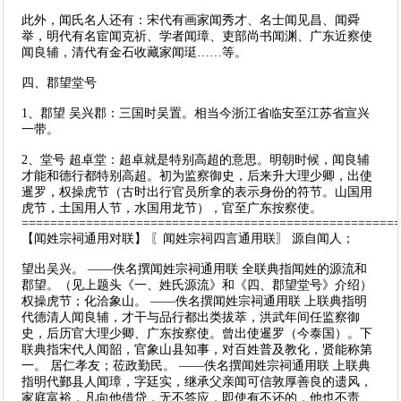
此外，闻氏名人还有：宋代有画家闻秀才、名士闻见昌、闻舜
举，明代有名宦闻克祈、学者闻璋、吏部尚书闻渊、广东近察使
闻良辅，清代有金石收藏家闻珽……等。
四、郡望堂号
1、郡望 吴兴郡：三国时吴置。相当今浙江省临安至江苏省宣兴
一带。
2、堂号 超卓堂：超卓就是特别高超的意思。明朝时候，闻良辅
才能和德行都特别高超。初为监察御史，后来升大理少卿，出使
暹罗，权操虎节（古时出行官员所拿的表示身份的符节。山国用
虎节，土国用人节，水国用龙节），官至广东按察使。
====================================================
【闻姓宗祠通用对联】 〖闻姓宗祠四言通用联〗 源自闻人；
望出吴兴。 ——佚名撰闻姓宗祠通用联 全联典指闻姓的源流和
郡望。（见上题头《一、姓氏源流》和《四、郡望堂号》介绍）
权操虎节；化洽象山。 ——佚名撰闻姓宗祠通用联 上联典指明
代德清人闻良辅，才干与品行都出类拔萃，洪武年间任监察御
史，后历官大理少卿、广东按察使。曾出使暹罗（今泰国）。下
联典指宋代人闻韶，官象山县知事，对百姓普及教化，贤能称第
一。 居仁孝友；莅政勤民。 ——佚名撰闻姓宗祠通用联 上联典
指明代鄞县人闻璋，字廷实，继承父亲闻可信敦厚善良的遗风，
家庭富裕，凡向他借贷，无不答应，即使有不还的，他也不责