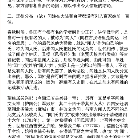
没有诛杀少正卯呢？学术界对此事的真伪，争论热烈，各执己
见，双方都有相当多的论据，难以作出令人信服的结论。
二、迁徙分布 （缺）闻姓在大陆和台湾都没有列入百家姓前一百
位。
春秋时候，鲁国有个很有名的学者叫作少正卯，讲学做学问，是
当时一个很有名的人，被称为“闻人”（闻在古汉语里是闻达，出
名的意思）。他的后代以他为骄傲，就以“闻人”作为自己的姓
氏，称为闻人氏。后来闻人氏把姓氏简化为闻，世代相传，就形
成了闻这个姓氏。又据《风俗通》和《名贤氏族言行类稿》等古
籍记载，闻姓本是闻人之后，后改单姓为闻。由此可知，单姓
的“闻”与复姓的“闻人”姓，实际上是一父所出的同一家人，不过
是先有闻人氏，后有闻氏罢了。换句话说，闻姓是从闻人氏分支
出来的。那么，闻姓是在可时而来的呢？据考证推测，大致是在
唐末和宋初形成的，因为，翻遍有关史册，在此之前未有闻姓的
记载和活动足迹。
望族居吴兴郡（今浙江省吴兴县一带）。另有一支是单字闻姓，
文天祥（护国公）军败后，其二十四子带其后人从江西吉安迁居
至湖北省浠水（麻城）市，并改文为闻，与南方闻人氏不同的是
此支后人比较高大。“闻”氏由“文”改来的说法最早出于清乾隆四
十六年（1781年）。第一次修撰的《闻氏宗谱》：“吾姓本姓文
氏，世居江西吉安之庐陵。宋景炎二年（1277年），信国公军溃
于空坑，始祖良辅公被执，在潜逃于蕲之兰清邑，改‘文’为‘闻’，
因家焉。”这里所说的信国公就是文天祥，而蕲则是今天的湖北省