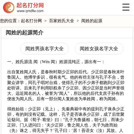
您的位置：
起名打分网
>
百家姓氏大全
>
闻姓的起源
闻姓的起源简介
闻姓男孩名字大全
闻姓女孩名字大全
一、姓氏源流 闻（Wén 闻）姓源流纯正，源出有一：
出自复姓闻人氏，是春秋时期少正卯的后代。少正卯是春秋末叶
鲁国人。他博学多识，很有名气。他的有些主张与孔子不合，曾
聚众讲学，同孔子唱对台戏，使得孔子的不少弟子都跑到少正卯
处听讲。后来孔子利用职权杀了少正卯。因少正卯是当时声誉很
大、远近闻名的人，被誉为“闻人”，所以他的后代支庶子孙有的
便改为闻人氏。后有一部分闻人复姓改为单姓闻，称为闻姓。
得姓始祖：少正卯（见上）。先秦典籍中有的提到孔子诛杀少正
卯，有的则没有记载。这样，孔子是否诛杀少正卯，成了后世聚
讼疑问。据《荀子·宥坐》曰：“孔子为鲁摄相，朝七日，而诛少
正卯。门人进问曰：‘夫少正卯，鲁之闻人也，夫子为政而始
（先）诛之，得无失乎？’孔子曰：‘居！吾语女（汝）其故。人