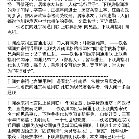
怪，再借还给。居家孝友恭俭，人称“笃行君子”。下联典指闻璋
的孙子闻泽，字美中，正德年间进士，历官兵部主事、江西布政
司参议。曾因谏武宗南巡而受杖刑。居家孝友，为官忠勤，人们
都说他能继承家中世代相传的美德。 文章名世；直谅敷陈。
——佚名撰闻姓宗祠通用联 上联典批宋·闻见昌。下联典指明·闻
克祈。
-----------------------------------------------------------------
〖闻姓宗祠五言通用联〗 门人有高弟；耳鼓容雅声。 ——佚名
撰闻姓宗祠通用联 此联为以鹤顶格镶嵌闻姓“闻”这字的析字联。
兄弟两进士；父子皆仁君。 ——佚名撰闻姓宗祠通用联 上联典
指明代闻泽、闻渊兄弟二人（鄞县人），皆举进士。下联典指明
代名人闻璋，鄞县人，秉承其父可信之风，宽厚坦夷，时人称
为“笃行君子”。
-----------------------------------------------------------------
〖闻姓宗祠七言通用联〗 遥看北斗挂南岳；常撞大吕应黄钟。
——佚名撰闻姓宗祠通用联 此联为现代著名学者、诗人闻一多自
题联。
-----------------------------------------------------------------
〖闻姓宗祠七言以上通用联〗 华国文章，姓字标题雁塔；问政得
失，直亮殿奏龙墀。 ——佚名撰闻姓宗祠通用联 上联典指宋代
名士闻见昌事典。下联典指代名宦闻克新事典。 自始迁灵，三百
余年绵葛藟；由明而后，一十七世绍箕裘。 ——佚名撰闻姓宗祠
通用联 此联为安徽省固镇县县城闻氏宗祠联。上联典出本支闻氏
由河南固始迁来（固镇明清时为灵璧县地）。“葛藟”，比喻枝叶
繁茂，能庇护本根。下联典指自明代以来，本支闻氏已历十七