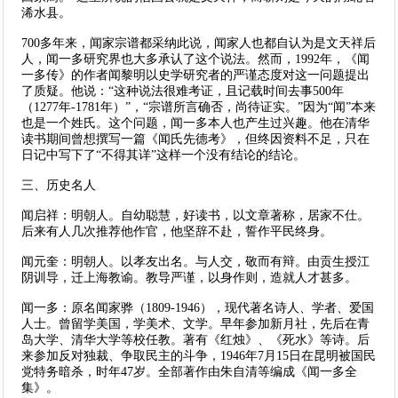
浠水县。
700多年来，闻家宗谱都采纳此说，闻家人也都自认为是文天祥后
人，闻一多研究界也大多承认了这个说法。然而，1992年，《闻
一多传》的作者闻黎明以史学研究者的严谨态度对这一问题提出
了质疑。他说：“这种说法很难考证，且记载时间去事500年
（1277年-1781年）”，“宗谱所言确否，尚待证实。”因为“闻”本来
也是一个姓氏。这个问题，闻一多本人也产生过兴趣。他在清华
读书期间曾想撰写一篇《闻氏先德考》，但终因资料不足，只在
日记中写下了“不得其详”这样一个没有结论的结论。
三、历史名人
闻启祥：明朝人。自幼聪慧，好读书，以文章著称，居家不仕。
后来有人几次推荐他作官，他坚辞不赴，誓作平民终身。
闻元奎：明朝人。以孝友出名。与人交，敬而有辩。由贡生授江
阴训导，迁上海教谕。教导严谨，以身作则，造就人才甚多。
闻一多：原名闻家骅（1809-1946），现代著名诗人、学者、爱国
人士。曾留学美国，学美术、文学。早年参加新月社，先后在青
岛大学、清华大学等校任教。著有《红烛》、《死水》等诗。后
来参加反对独裁、争取民主的斗争，1946年7月15日在昆明被国民
党特务暗杀，时年47岁。全部著作由朱自清等编成《闻一多全
集》。