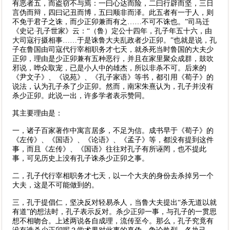
有恶者五，而盗窃不与焉：一曰心达而险，二曰行辟而坚，三日
言伪而辩，四曰记丑而博，五曰顺非而泽。此五者有一于人，则
不免于君子之诛，而少正卯兼而有之……不可不诛也。”司马迁
《史记·孔子世家》云：“（鲁）定公十四年，孔子年五十六，由
大司寇行摄相事……于是诛鲁大夫乱政者少正卯。”也就是说，孔
子在鲁国由司寇代行宰相职务才七天，就杀死当时鲁国的大夫少
正卯，理由是少正卯兼有五种恶行，并且在家里聚众成群，鼓吹
邪说，哗众取宠，已是小人中的雄杰，所以非杀不可。后来的
《尹文子》、《说苑》、《孔子家语》等书，都引用《荀子》的
说法，认为孔子杀了少正卯。然而，南宋朱熹认为，孔子并没有
杀少正卯。此说一出，许多学者表示赞同。
其主要理由是：
一，诸子百家著作中寓言居多，不足为信。成书早于《荀子》的
《左传》、《国语》、《论语》、《孟子》等，都没有提到这件
事，而且《左传》、《国语》往往对孔子有所诬罔，也不提此
事，可见历史上没有孔子诛杀少正卯之事。
二，孔子代行宰相职务才七天，以一个大夫的身份去杀掉另一个
大夫，这是不可能做到的。
三，孔于提倡仁，坚决反对轻易杀人，当鲁大夫提出“杀无道以就
有道”的想法时，孔子表示反对。杀少正卯一事，与孔子的一贯思
想不相吻合。上述两说各自成理，流传至今。那么，孔子究竟有