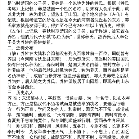
是当时楚国的公子吴，养姓是一个以地为姓的姓氏。根据《姓氏
考略》上记载，养是楚国一个邑的名称，后来有人食采于此，就
以养为姓，称为养氏，望族出于山阳。这个地名曾在《左传》有
记载。根据考证它的所在地是在今天的河南省沈丘县的东方，养
氏家族就是发源于此，得姓至今已有2400年以上的历史。根据
《左传》上记载，春秋时期楚国的公子吴，由于忤逆，被安置在
养邑，他的后代子孙就“以邑为氏”，世称养氏。故养氏后人奉公
子吴为养姓的得姓始祖。
二、迁徙分布
（缺）养姓在大陆和台湾都没有列入百家姓前一百位。周朝曾有
养国（今河南省沈丘县东南），后为楚所灭，但当时的养国国民
仍有部分以养为姓。春秋时期，楚国大夫名由基，被封在养，叫
作养由基，他的后代就以封邑为姓氏，称为养氏。而养由基是著
名伪神箭手，成语“百步穿杨”就是形容他的。邓大夫养甥之后以
养为姓，后人随之为养氏。养姓望族居于山阳郡，即现在的山东
省金乡县西北。
三、历史名人
养 奋：东汉郁林人，字叔高，博通古籍，为一时名儒，以布衣举
方正。方正是指汉代不须考试而是被选举的功名，要选品行端
方，行为正直，学问又好的人。和帝时，因天气不正常，或涝或
旱，策问他时，他则说：“天有阴阳，阴阳有四时，四时有政令。
春夏则予惠布施宽仁，秋冬则刚猛盛威行刑。赏罚杀生各应其
时，则阴阳和，四时调，风雨时，五谷升。今则不然，长吏多不
奉行时令，为政举事干逆天气，上不恤下，下不忠上，百姓困乏
而不恤哀，众怨郁积，故阴阳不和，风雨不时，灾害缘类。水者