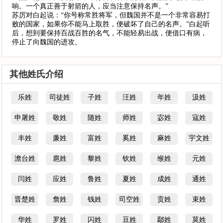
响。一个真正善于射箭的人，应当注意保持名声。”
苏厉对白起说：“你号称常胜将军，但魏国并不是一个非常容易打
败的国家，如果你不能马上取胜，便破坏了自己的名声。”白起听
后，想到要保持百战百胜的名气，不能轻易出战，便借口有病，
停止了向魏国的进攻。
其他姓氏介绍
乐姓
司徒姓
子姓
汪姓
年姓
汲姓
申屠姓
敬姓
随姓
师姓
宓姓
寇姓
丰姓
廉姓
富姓
奚姓
麻姓
宇文姓
澹台姓
扈姓
黎姓
钦姓
缑姓
元姓
闫姓
应姓
鲁姓
夏姓
成姓
通姓
晋楚姓
詹姓
钱姓
司空姓
贡姓
束姓
华姓
罗姓
闪姓
豆姓
鄢姓
莫姓