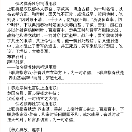
——佚名撰养姓宗祠通用联
上联典指东汉郁林人养奋，字叔高，博通古籍，为一时名儒，以
布衣举方正。和帝时，因天气不正常，或涝或旱，策问他时，他
则说：“因时政不清，上千于天，使气候不顺。”所说多直率，切
中时弊。下联典指春秋时楚国大夫养由基，字叔，善射，能在百
步以外射穿杨柳树叶，百发百中。楚共王时与晋军有鄢陵之战，
战前他和潘党试时，一箭射穿七层盔甲。战斗中，晋将魏铸射中
了共王的眼睛，共正命他回射，他一箭射死魏锖，后又连射连
中，这才阻止了晋军的追击。共王死后，吴军乘机攻打楚国，他
设计了埋伏，大败吴军。
布衣召对；
蹲甲射穿。
——佚名撰养姓宗祠通用联
上联典指东汉·养奋以布衣举方正，为一时名儒。下联典指春秋楚
·养由基尝蹲甲而射，穿透七札。
-----------------------------------------------------------------
〖养姓宗祠七言以上通用联〗
楚国名卿，百步穿杨之神技；
汉廷秦对，一时稽古之大儒。
——佚名撰养姓宗祠通用联
上联典指春秋楚·养由基，善射，去柳叶百步射之，百发百中。下
联典指东汉·养奋，和帝时策问阴阳不和，或水或旱，奋以时政干
逆天气对，所言多切直，为一时名儒。
====================================================
【养姓典故、趣事】