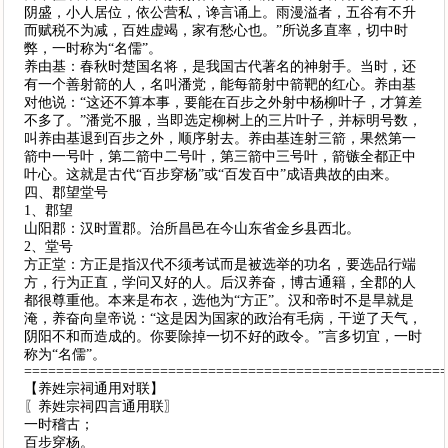
阴盛，小人居位，依公营私，谗言诵上。雨漫溢者，五谷有不升
而赋税不为减，百姓虚竭，家有愁心也。”所说多直率，切中时
弊，一时称为“名儒”。
养由基：春秋时楚国名将，是我国古代著名的神射手。当时，还
有一个善射箭的人，名叫潘党，能每箭射中箭靶的红心。养由基
对他说：“这还不算本事，要能在百步之外射中杨柳叶子，才算差
不多了。”潘党不服，当即选定柳树上的三片叶子，并标明号数，
叫养由基退到百步之外，顺序射去。养由基连射三箭，果然第一
箭中一号叶，第二箭中二号叶，第三箭中三号叶，箭镞全都正中
叶心。这就是古代“百步穿杨”或“百发百中”成语典故的由来。
四、郡望堂号
1、郡望
山阳郡：汉时置郡。治所昌邑在今山东省金乡县西北。
2、堂号
方正堂：方正是指汉代不须考试而是被选举的功名，要选品行端
方，行为正直，学问又好的人。后汉养奋，博古通籍，全郡的人
都很尊重他。本来是布衣，选他为“方正”。汉和帝时不是旱就是
淹，养奋向皇帝说：“这是因为国家的政治有毛病，干逆了天气，
阴阳不和而造成的。你要除掉一切不好的政令。”言多切宜，一时
称为“名儒”。
====================================================
【养姓宗祠通用对联】
〖养姓宗祠四言通用联〗
一时稽古；
百步穿杨。