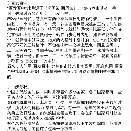
〖百发百中〗
“百发百中”此典源于《虎国策·西周策》。“楚有养由基者，善
射，去柳时百步而射之，百发百中。”
春秋战国时代，楚共王有两个非常擅长射箭的弓箭手，一个叫养
由基，一个叫潘党。有一天，养由基看到潘党连射三箭，箭箭都
射中前面箭牌的红心，很不服气，就想与潘党一比高低，他们决
定在柳叶上用黑色做记号，站在百步之外去射，如果谁能够射
中，就算谁本领高强。结果两人都射中柳叶的中心。他们又选了
高低不同的三片柳叶，不但在柳叶中心涂上黑色，而且注明一、
二、三等符号。养由基描准柳叶上的墨道和符号，然后搭弓上
箭，连射三箭，依着一、二、三的顺序，箭箭命中，观看者都拍
手称赞他“百发百中”的本领。
后来，人们用“百发百中”比喻射击技术非常高明。现在也用“百发
百中”比喻无论做什么事情都有把握，能够达到预期的效果和目
的。
-----------------------------------------------------------------
〖百步穿杨〗
中国古代战国时候，同时并存着许多小国家。各个国家都有一些
著名人物，他们的故事一直流传到现在。
秦国的将军白起，非常善于打仗。由他指挥的战争没有失败的时
候，所以人们称他为“常胜将军”。有一年，秦国的国王派白起领
兵前去攻打魏国。如果魏国被秦国攻下，会在多个国家间引起连
锁反应，所以许多人都感到担忧。
有个名叫苏厉的谋士，奉命前去游说白起不要攻打魏国。苏厉设
法拜见白起，向他讲了这样一个故事：