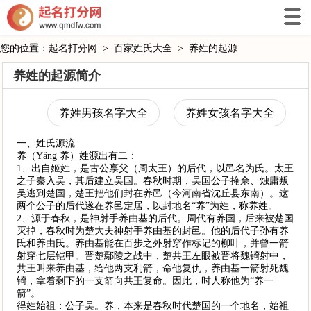
您的位置：
起名打分网
>
百家姓氏大全
>
养姓的起源
养姓的起源简介
养姓男孩名字大全
养姓女孩名字大全
一、姓氏源流
养（Yǎng 养）姓源出有二：
1、出自姬姓，是古公禀父（周太王）的后代，以邑名为氏。太王
之子秦入吴，其后建立吴国。春秋时期，吴国公子掩佘、烛庸叛
吴逃到楚国，楚王把他们封在养邑（今河南省沈丘县东南）。这
两个公子的后代遂在养邑定居，以封地名“养”为姓，称养姓。
2、源于春秋，是神射手养由基的后代。周代有养国，后来被楚国
灭掉，春秋时为楚大夫神射手养由基的封邑。他的后代子孙有养
氏和养由氏。养由基能在百步之外射穿作标记的柳叶，并曾一箭
射穿七层铠甲。晋楚鄢陵之战中，楚共王左眼被晋将魏锜射中，
共王叫来养由基，给他两支利箭，命他复仇，养由基一箭射死魏
锜，拿着剩下的一支箭向共王复命。因此，时人称他为“养一
箭”。
得姓始祖：公子吴。养，本来是春秋时代楚国的一个地名，始祖