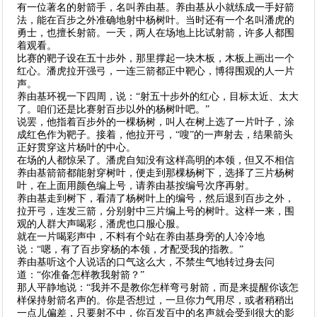
有一位著名的射箭手，名叫养由基。养由基从小就练成一手好箭
法，能在百步之外准确地射中杨树叶。当时还有一个名叫潘虎的
勇士，也擅长射箭。一天，两人在场地上比试射箭，许多人都围
着观看。
比赛的靶子设在五十步外，那里撑起一块木板，木板上画出一个
红心。潘虎拉开强弓，一连三箭都正中靶心，博得围观的人一片
声。
养由基环视一下四周，说：“射五十步外的红心，目标太近、太大
了。咱们还是比赛射百步以外的杨树叶吧。”
说罢，他指着百步外的一棵杨树，叫人在树上选了一片叶子，涂
成红色作为靶子。接着，他拉开弓，“嗖”的一声射去，结果箭头
正好贯穿这片杨叶的中心。
在场的人都惊呆了。潘虎自知没有这样高明的本领，但又不相信
养由基箭箭都能射穿树叶，便走到那棵杨树下，选择了三片杨树
叶，在上面用颜色编上号，请养由基按编号次序再射。
养由基走到树下，看清了杨树叶上的编号，然后退到百步之外，
拉开弓，连发三箭，分别射中三片编上号的树叶。这样一来，围
观的人群大声喝彩，潘虎也口服心服。
就在一片喝彩声中，不料有个站在养由基身旁的人冷冷地
说：“嗯，有了百步穿杨的本领，才配受我的指教。”
养由基听这个人说话的口气这么大，不禁生气地转过身去问
道：“你准备怎样教我射箭？”
那人平静地说：“我并不是教你怎样弯弓射箭，而是来提醒你该怎
样保持射箭名声的。你是否想过，一旦你力气用尽，或者稍稍出
一点儿偏差，只要射不中，你百发百中的名声就会受到很大的影