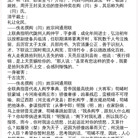
流》和《四、郡望堂号》介绍）。闫姓与阎姓源流一样，都源于
姬姓。周开王封吴太伯的曾孙仲奕在阎（闫）乡，其后称为阎
（闫）氏。
清平裁士；
礼让化民。
——佚名撰阎（闫）姓宗祠通用联
上联典指明代陇州人阎仲宇，字参甫，成化年间进士，弘治初年
以按察副使备兵临清，任职期满将要离开时，军民数千人号泣挽
留。后历官太子太保、兵部尚书。为官清廉公正，善于识别人
才。下联说三国时蜀汉人阎宪，官绵竹令，多以德政感化百姓。
有人走夜路拾到别人丢失的锦，天亮后送到县衙，他说：“夜行得
锦，是上天赏赐给你的。”那人说：“县里有您这样的贤令，我要
是拾到东西不上交，会感到惭愧的。”
一身被害；
千古流芳。
——佚名撰阎（闫）姓宗祠通用联
全联典指晋代名人阎亨事典。晋帝国最高统帅（大将军）苟晞时
驻蒙城（今河南省商丘市）骄傲奢侈，凶暴残忍，蛮横得不可理
喻。前辽西郡（河北省卢龙县）郡长阎亨，屡次规劝苟晞，苟晞
把他诛杀。参谋指挥官（从事中郎）明预（明，姓）在家卧病，
马上坐轿晋见进谏。苟晞暴跳如雷说：“我杀阎亨，跟别人什么相
干？你却带病进来骂我！”明预说：“阁下对我礼遇，所以我尽心
报答。而今，你对我这么愤怒，比起远近对你的愤怒，又算什
么？姒履癸（桀）身为天子，还因为骄傲凶暴而灭亡，何况做一
个人臣？希望你暂时息怒，思考我的话。”苟晞不理。因此，人心