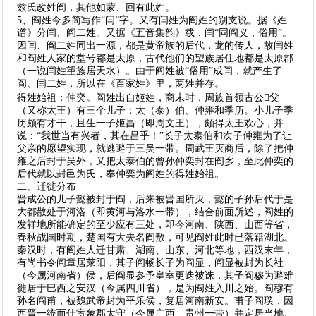
兹氏改姓阎，其他如蒙、回有此姓。
5、阎姓今多简写作“闫”字。又有闫姓为阎姓的别支说。据《姓
谱》分闫、阎二姓。又据《五音集韵》载，闫“同阎义，俗用”。
因闫、阎二姓同出一源，都是黄帝族的后代，龙的传人，故闫姓
和阎姓人家的堂号都是太原，古代他们的望族居住地都是太原郡
（一说闫姓望族居天水）。由于阎姓被“俗用”成闫，就产生了
阎、闫二姓，所以在《百家姓》里，两姓并存。
得姓始祖：仲奕。阎姓出自姬姓，商末时，周族首领古公父
（又称太王）有三个儿子：太（泰）伯、仲雍和季历。小儿子季
历颇有才干，且生一子姬昌（即周文王），颇得太王欢心，并
说：“我世当有兴者，其在昌乎！”长子太泰伯和次子仲雍为了让
父亲的愿望实现，就逃避于三吴一带。周武王灭商后，除了把仲
雍之后封于吴外，又把太泰伯的曾孙仲奕封在阎乡，至此仲奕的
后代就以封邑为氏，奉仲奕为阎姓的得姓始祖。
二、迁徙分布
晋成公的儿子懿被封于阎，后来被晋国所灭，懿的子孙后代于是
大都散处于河洛（即黄河与洛水一带），结合前面所述，阎姓的
发祥地所能确定的至少应有三处，即今河南、陕西、山西等省，
春秋战国时期，楚国有大夫名阎敖，可见阎姓此时已落籍湖北。
秦汉时，有阎姓人迁甘肃、湖南、山东、河北等地，西汉末年，
有尚书令阎章居荥阳，其子阎畅长子为阎显，阎显被封为长社
（今属河南省）侯，后阎显参予皇室更迭被诛，其子阎穆为避难
徙居于巴西之安汉（今属四川省），是为阎姓入川之始。阎穆有
孙名阎甫，被魏武帝封为平乐侯，复居河南新安。甫子阎璞，因
西晋一统而仕宦象郡太守（今属广西、贵州一带）并定居当地。