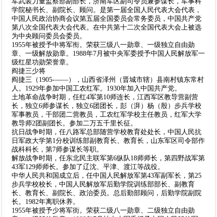
军武装力量监察部副部长，济南军区副司令员兼参谋长，军事科
学院秘书长、副院长、顾问。是第一届全国人民代表大会代表，
中国人民政治协商会议第五届全国委员会常务委员，中国共产党
第八次全国代表大会代表。在中共第十二次全国代表大会上被选
为中央顾问委员会委员。
1955年被授予中将军衔。荣获三级八一勋章、一级独立自由勋
章、一级解放勋章。1988年7月被中央军委授予中国人民解放军一
级红星功勋荣誉章。
阎捷三少将
阎捷三（1905-——），山西省泽州（晋城市辖）县南村镇东常村
人。1929年参加中国工农红军。1930年加入中国共产党。
土地革命战争时期，任红4军第10师连长，江西军区教导营副营
长，独立6师参谋长，独立6团团长，彭（湃）杨（殷）步兵学校
军事教员，干部团二营教员，工农红军学校主任教员，红军大学
教导师2团副团长。参加二万五千里长征。
抗日战争时期，任八路军总部随营学校教育处处长，中国人民抗
日军政大学第1分校训练部副教育长、教育长，山东军区司令部作
战科科长，第7师参谋长等职。
解放战争时期，任东北民主联军第6纵队18师师长，第四野战军第
43军129师师长。参加了辽沈、平津、渡江等战役。
中华人民共和国成立后，任中国人民解放军第43军副军长，第25
步兵学校校长，中国人民解放军后勤学院训练部部长、副教育
长、教育长、副院长、政治委员。总后勤部顾问，后勤学院副院
长。1982年离职休养。
1955年被授予少将军街。荣获二级八一勋章、二级独立自由勋