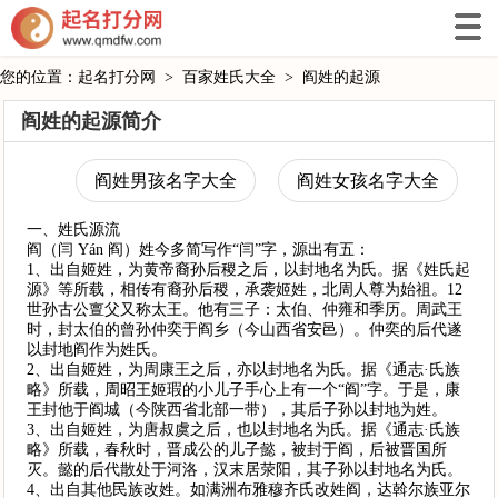
您的位置：
起名打分网
>
百家姓氏大全
>
阎姓的起源
阎姓的起源简介
阎姓男孩名字大全
阎姓女孩名字大全
一、姓氏源流
阎（闫 Yán 阎）姓今多简写作“闫”字，源出有五：
1、出自姬姓，为黄帝裔孙后稷之后，以封地名为氏。据《姓氏起
源》等所载，相传有裔孙后稷，承袭姬姓，北周人尊为始祖。12
世孙古公亶父又称太王。他有三子：太伯、仲雍和季历。周武王
时，封太伯的曾孙仲奕于阎乡（今山西省安邑）。仲奕的后代遂
以封地阎作为姓氏。
2、出自姬姓，为周康王之后，亦以封地名为氏。据《通志·氏族
略》所载，周昭王姬瑕的小儿子手心上有一个“阎”字。于是，康
王封他于阎城（今陕西省北部一带），其后子孙以封地为姓。
3、出自姬姓，为唐叔虞之后，也以封地名为氏。据《通志·氏族
略》所载，春秋时，晋成公的儿子懿，被封于阎，后被晋国所
灭。懿的后代散处于河洛，汉末居荥阳，其子孙以封地名为氏。
4、出自其他民族改姓。如满洲布雅穆齐氏改姓阎，达斡尔族亚尔