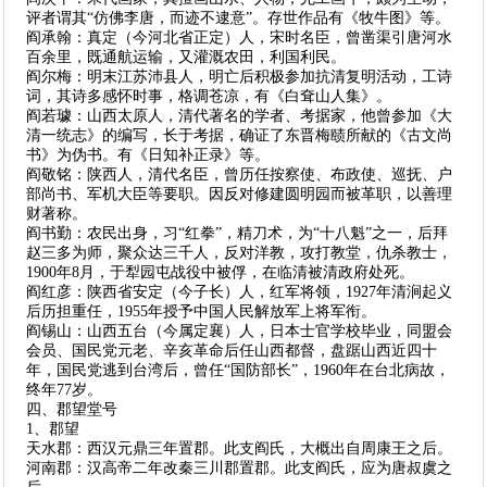
评者谓其“仿佛李唐，而迹不逮意”。存世作品有《牧牛图》等。
阎承翰：真定（今河北省正定）人，宋时名臣，曾凿渠引唐河水
百余里，既通航运输，又灌溉农田，利国利民。
阎尔梅：明末江苏沛县人，明亡后积极参加抗清复明活动，工诗
词，其诗多感怀时事，格调苍凉，有《白耷山人集》。
阎若璩：山西太原人，清代著名的学者、考据家，他曾参加《大
清一统志》的编写，长于考据，确证了东晋梅赜所献的《古文尚
书》为伪书。有《日知补正录》等。
阎敬铭：陕西人，清代名臣，曾历任按察使、布政使、巡抚、户
部尚书、军机大臣等要职。因反对修建圆明园而被革职，以善理
财著称。
阎书勤：农民出身，习“红拳”，精刀术，为“十八魁”之一，后拜
赵三多为师，聚众达三千人，反对洋教，攻打教堂，仇杀教士，
1900年8月，于犁园屯战役中被俘，在临清被清政府处死。
阎红彦：陕西省安定（今子长）人，红军将领，1927年清涧起义
后历担重任，1955年授予中国人民解放军上将军衔。
阎锡山：山西五台（今属定襄）人，日本士官学校毕业，同盟会
会员、国民党元老、辛亥革命后任山西都督，盘踞山西近四十
年，国民党逃到台湾后，曾任“国防部长”，1960年在台北病故，
终年77岁。
四、郡望堂号
1、郡望
天水郡：西汉元鼎三年置郡。此支阎氏，大概出自周康王之后。
河南郡：汉高帝二年改秦三川郡置郡。此支阎氏，应为唐叔虞之