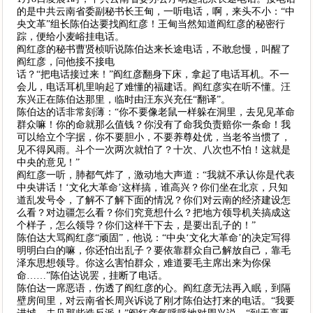
的是中共云南省委副秘书长王甸，一听电话，啊，来头不小：“中
央文革”组长陈伯达要找阎红彦！王甸当然知道阎红彦的秘密行
踪，便给小麦峪挂电话。
阎红彦的秘书曹贤桢听说陈伯达来长途电话，不敢怠慢，叫醒了
阎红彦，问他接不接电
话？“把电话接过来！”阎红彦翻身下床，拿起了电话耳机。不一
会儿，电话耳机里响起了难懂的福建话。阎红彦实在听不懂。汪
东兴正在陈伯达那里，临时由汪东兴充任“翻译”。
陈伯达的话非常刻薄：“你不要像老鼠一样躲在洞里，去见见革命
群众嘛！你的命就那么值钱？你没有了命我负责赔你一条命！我
可以给立个字据，你不要胆小，不要养尊处优，当老爷当惯了，
见不得风雨。斗个一次两次就怕了？十次、八次也不怕！这就是
中央的意见！”
阎红彦一听，肺都气炸了，激动地大声道：“我就不承认你是代表
中央讲话！‘文化大革命’这样搞，谁高兴？你们坐在北京，只知
道乱发号令，了解不了解下面的情况？你们对云南的经济建设怎
么看？对边疆怎么看？你们究竟想什么？把地方领导机关搞成这
个样子，怎么领导？你们这样干下去，是要出乱子的！”
陈伯达大骂阎红彦“顽固”，他说：“中央‘文化大革命’的决定写得
明明白白的嘛，你还怕出乱子？要依靠群众自己解放自己，靠毛
泽东思想领导。你这么害怕群众，难道要毛主席出来为你保
命……”陈伯达说罢，挂断了电话。
陈伯达一席恶语，伤透了阎红彦的心。阎红彦无法再入眠，到隔
壁房间里，对云南省长周兴诉说了刚才陈伯达打来的电话。“我要