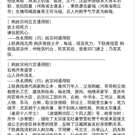
怨恨离散，再加上饥馑、瘟疫。正巧，汉赵帝国镇东大将军石
勒，攻陷阳夏（河南省太康县），乘胜袭击蒙城（河南省商丘
市）生擒苟晞跟豫章王司马端。后人对阎亨气节甚为称颂。
-----------------------------------------------------------------
〖阎姓宗祠五言通用联〗
抚士得死力；
谏役慰民心。
——佚名撰阎（闫）姓宗祠通用联
上联典指北周·阎庆善抚士卒，每战，得其死力。下联典指晋·阎
曾隐居凉州，州牧筑钓台，民苦其役，曾夜叩门谏之，乃罢其
役。
-----------------------------------------------------------------
〖阎姓宗祠六言通用联〗
右相丹青盛誉；
山人诗作清名。
——佚名撰阎（闫）姓宗祠通用联
上联典指唐代画家阎立本，雍州万年人，父亲阎毗、哥哥阎立德
都擅长工艺、建筑和绘画，驰名隋、唐间。他继承家学，显庆年
间官将作大臣，后历任工部尚书、右相、中书令。工书法，善画
人物、车马、台阁，取法张僧繇、郑法土，而能变古象今，笔力
雄浑；尤其精于人物肖像，善于刻画人物性格。所画太宗像及
《秦府十八学士》、《凌烟阁功臣二十四人图》等，称誉当时；
所作《步辇图》，描绘了太宗接见吐蕃赞普松赞干布派来迎接文
成公主的使臣禄东赞的情景，反映了汉藏两族友好亲密酌关系。
下联典指清初诗人阎尔梅，字用卿，号古古、白耷山人、蹈东和