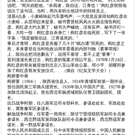
进城，去见那些造反派！”阎红彦气呼呼地对周兴说。“到天亮再
说吧。”周兴劝慰他。“杀我者，陈伯达、江青也！”阎红彦恨恨地
说出了这句话。当时，周兴未听出他话中的特殊含义。
清晨4点多，小麦峪响起汽车轰鸣声。一大批造反派得知阎红彦在
小麦峪，从昆明赶来捉拿。秘书曹贤桢风风火火跑去报告阎红
彦。阎红彦大约太累了，秘书大声喊他，没有应声。秘书开灯一
看，大吃一惊：阎红彦自杀身亡！阎红彦在临死前，写下了一张
字条：“我是被陈伯达、江青逼死的。”
事后才查明，阎红彦是吞服了几十片“眠尔通”而死的。阎红彦之
死，本来要登在当时给政治局常委看的内部刊物《要事简报》
上，陈伯达把消息删去了，说用不着登，算不上是“要事”！
直到漫漫长夜过去，阎红彦的冤案才得以平反。1978年1月24日，
阎红彦的骨灰被迎放到北京八宝山革命公墓。邓小平、胡耀邦参
加了阎红彦骨灰安放仪式……（摘自《纪实文学大全》）
阎揆要中将
阎揆要（1904-），陕西省佳县人。1924年黄埔军校第一期毕业。
曾任国民第三军骑兵团营长。1926年加入中国共产党。1927年参
加陕北清涧起义。曾在西北军杨虎城部队任警卫团副团长、团
长。
抗日战争时期，任八路军总司令部科长、参谋处处长、军政处处
长，冀鲁豫军区参谋长。
解放战争时期，任军委一局局长，陕甘宁晋绥联防军副司令员兼
参谋长，西北野战军第四纵队副司令员兼参谋长，西北野战军参
谋长，第一野战军参谋长。
中华人民共和国成立后，任中央军委情报部部长，中国人民解放