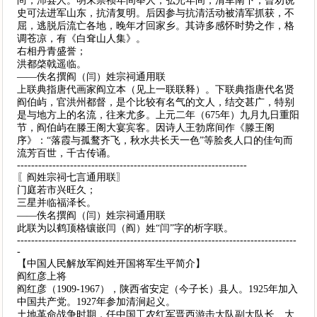
尚；沛县人。明末崇祯年间举人，弘光年间，清军南下，曾劝说
史可法进军山东，抗清复明。后因参与抗清活动被清军抓获，不
屈，逃脱后流亡各地，晚年才回家乡。其诗多感怀时势之作，格
调苍凉，有《白耷山人集》。
右相丹青盛誉；
洪都棨戟遥临。
——佚名撰阎（闫）姓宗祠通用联
上联典指唐代画家阎立本（见上一联联释）。下联典指唐代名贤
阎伯屿，官洪州都督，是个比较有名气的文人，结交甚广，特别
是与地方上的名流，往来尤多。上元二年（675年）九月九日重阳
节，阎伯屿在滕王阁大宴宾客。因诗人王勃席间作《滕王阁
序》：“落霞与孤鹜齐飞，秋水共长天一色”等脍炙人口的佳句而
流芳百世，千古传诵。
-----------------------------------------------------------------
〖阎姓宗祠七言通用联〗
门庭若市兴旺久；
三星并临福泽长。
——佚名撰阎（闫）姓宗祠通用联
此联为以鹤顶格镶嵌闫（阎）姓“闫”字的析字联。
-------------------------------------------------------------------------------
-
【中国人民解放军阎姓开国将军生平简介】
阎红彦上将
阎红彦（1909-1967），陕西省安定（今子长）县人。1925年加入
中国共产党。1927年参加清涧起义。
土地革命战争时期，任中国工农红军晋西游击大队副大队长、大