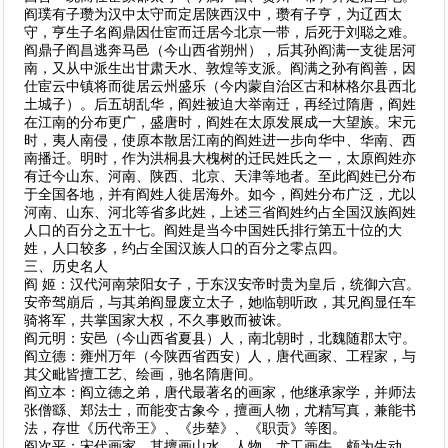
阎璞有子瓒为汉中太守而定居陕西汉中，瓒有子亨，为辽西太
守，亨生子名阎鼎因仕宦而迁居今北京一带，后死于刘聪之难。
阎鼎子阎昌逃奔马邑（今山西省朔州），后其孙阎满一支徙居河
南，又从中派生出甘肃天水、敦煌等支派。阎满之孙有阎善，因
仕宦云中镇将而徙居云州盛乐（今内蒙自治区古和林格尔县西北
土城子）。后五胡乱华，阎姓被迫大举南迁，再经过隋唐，阎姓
在江南的分布更广，盛唐时，阎姓在太原发展成一大望族。宋元
时，夷人南侵，使原本散居江南的阎姓进一步向华中、华南、西
南播迁。明时，作为洪桐县大槐树的迁民姓氏之一，太原阎姓亦
有迁今山东、河南、陕西、北京、天津等地者。至此阎姓已分布
于全国各地，并有阎姓人徙居海外。如今，阎姓分布广泛，尤以
河南、山东、河北等省多此姓，上述三省阎姓约占全国汉族阎姓
人口的百分之五十七。阎姓是当今中国姓氏排行第五十位的大
姓，人口较多，约占全国汉族人口的百分之零点四。
三、历史名人
阎 姬：汉代河南荥阳女子，于东汉安帝时贵为皇后，统御六宫。
安帝驾崩后，与其弟阎显废立太子，她临朝听政，其兄阎显任车
骑将军，共掌国家大权，不久事败而被诛。
阎元明：安邑（今山西省夏县）人，南北朝时，北魏随郡太守。
阎立德：雍州万年（今陕西省西安）人，唐代画家、工程家，与
其父毗皆擅工艺、绘画，驰名隋唐间。
阎立本：阎立德之弟，唐代最著名的画家，他继承家学，并师法
张僧繇、郑法士，而能变古象今，擅画人物，尤精写真，兼能书
法，存世《历代帝王》、《步辇》、《职贡》等图。
阎次平：宋代画家，其擅画山水、人物，尤工画牛，颇为生动，