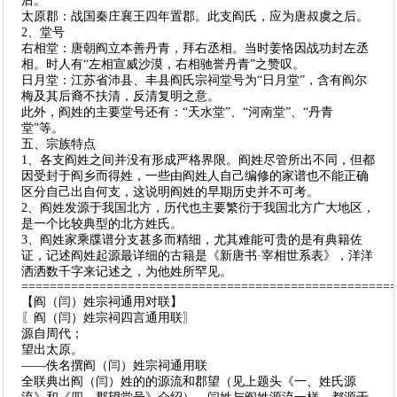
后。
太原郡：战国秦庄襄王四年置郡。此支阎氏，应为唐叔虞之后。
2、堂号
右相堂：唐朝阎立本善丹青，拜右丞相。当时姜恪因战功封左丞
相。时人有“左相宣威沙漠，右相驰誉丹青”之赞叹。
日月堂：江苏省沛县、丰县阎氏宗祠堂号为“日月堂”，含有阎尔
梅及其后裔不扶清，反清复明之意。
此外，阎姓的主要堂号还有：“天水堂”、“河南堂”、“丹青
堂”等。
五、宗族特点
1、各支阎姓之间并没有形成严格界限。阎姓尽管所出不同，但都
因受封于阎乡而得姓，一些由阎姓人自己编修的家谱也不能正确
区分自己出自何支，这说明阎姓的早期历史并不可考。
2、阎姓发源于我国北方，历代也主要繁衍于我国北方广大地区，
是一个比较典型的北方姓氏。
3、阎姓家乘牒谱分支甚多而精细，尤其难能可贵的是有典籍佐
证，记述阎姓起源最详细的古籍是《新唐书·宰相世系表》，洋洋
洒洒数千字来记述之，为他姓所罕见。
====================================================
【阎（闫）姓宗祠通用对联】
〖阎（闫）姓宗祠四言通用联〗
源自周代；
望出太原。
——佚名撰阎（闫）姓宗祠通用联
全联典出阎（闫）姓的的源流和郡望（见上题头《一、姓氏源