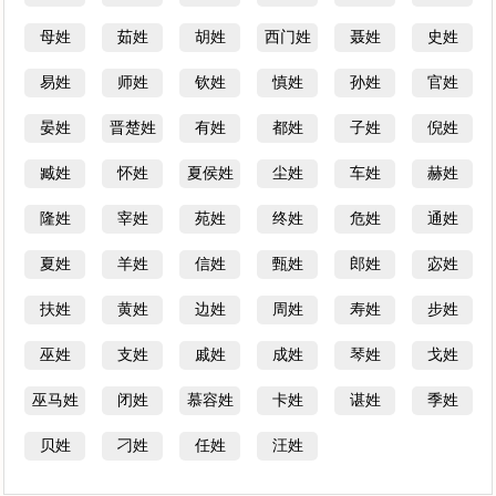
母姓
茹姓
胡姓
西门姓
聂姓
史姓
易姓
师姓
钦姓
慎姓
孙姓
官姓
晏姓
晋楚姓
有姓
都姓
子姓
倪姓
臧姓
怀姓
夏侯姓
尘姓
车姓
赫姓
隆姓
宰姓
苑姓
终姓
危姓
通姓
夏姓
羊姓
信姓
甄姓
郎姓
宓姓
扶姓
黄姓
边姓
周姓
寿姓
步姓
巫姓
支姓
戚姓
成姓
琴姓
戈姓
巫马姓
闭姓
慕容姓
卡姓
谌姓
季姓
贝姓
刁姓
任姓
汪姓