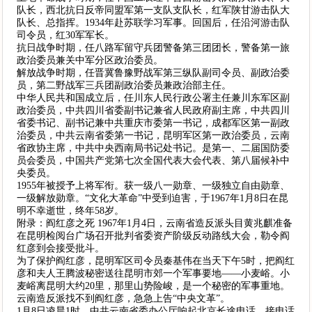
队长，西北抗日反帝同盟军第一支队支队长，红军陕甘游击队大
队长、总指挥。1934年赴苏联学习军事。回国后，任沿河游击队
司令员，红30军军长。
抗日战争时期，任八路军留守兵团警备第三团团长，警备第一旅
政治委员兼关中军分区政治委员。
解放战争时期，任晋冀鲁豫野战军第三纵队副司令员、副政治委
员，第二野战军三兵团副政治委员兼政治部主任。
中华人民共和国成立后，任川东人民行政公署主任兼川东军区副
政治委员，中共四川省委副书记兼省人民政府副主席，中共四川
省委书记、副书记兼中共重庆市委第一书记，成都军区第一副政
治委员，中共云南省委第一书记，昆明军区第一政治委员，云南
省政协主席，中共中央西南局书记处书记。是第一、二届国防委
员会委员，中国共产党第七次全国代表大会代表、第八届候补中
央委员。
1955年被授予上将军衔。获一级八一勋章、一级独立自由勋章、
一级解放勋章。“文化大革命”中受到迫害，于1967年1月8日在昆
明不幸逝世，终年58岁。
附录：阎红彦之死 1967年1月4日，云南省造反派头目黄兆麒准备
在昆明检阅台广场召开批判省委资产阶级反动路线大会，勒令阎
红彦到会接受批斗。
为了保护阎红彦，昆明军区司令员秦基伟在当天下午5时，把阎红
彦和夫人王腾波秘密送往昆明市郊一个军事要地——小麦峪。小
麦峪离昆明大约20里，那里山势险峻，是一个秘密的军事重地。
云南造反派找不到阎红彦，急急上告“中央文革”。
1月8日凌晨1时，中共云南省委办公厅响起北京长途电话。接电话