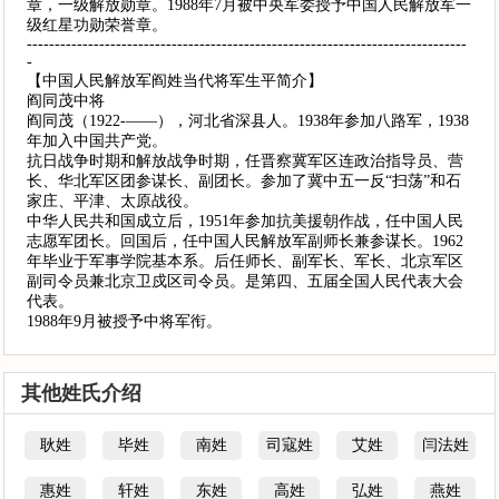
章，一级解放勋章。1988年7月被中央军委授予中国人民解放军一
级红星功勋荣誉章。
-------------------------------------------------------------------------------
-
【中国人民解放军阎姓当代将军生平简介】
阎同茂中将
阎同茂（1922-——），河北省深县人。1938年参加八路军，1938
年加入中国共产党。
抗日战争时期和解放战争时期，任晋察冀军区连政治指导员、营
长、华北军区团参谋长、副团长。参加了冀中五一反“扫荡”和石
家庄、平津、太原战役。
中华人民共和国成立后，1951年参加抗美援朝作战，任中国人民
志愿军团长。回国后，任中国人民解放军副师长兼参谋长。1962
年毕业于军事学院基本系。后任师长、副军长、军长、北京军区
副司令员兼北京卫戍区司令员。是第四、五届全国人民代表大会
代表。
1988年9月被授予中将军衔。
其他姓氏介绍
耿姓
毕姓
南姓
司寇姓
艾姓
闫法姓
惠姓
轩姓
东姓
高姓
弘姓
燕姓