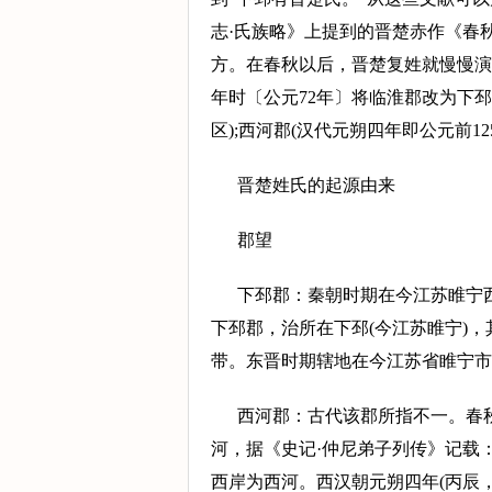
志·氏族略》上提到的晋楚赤作《春
方。在春秋以后，晋楚复姓就慢慢演
年时〔公元72年〕将临淮郡改为下
区);西河郡(汉代元朔四年即公元前
晋楚姓氏的起源由来
郡望
下邳郡：秦朝时期在今江苏睢宁西
下邳郡，治所在下邳(今江苏睢宁)
带。东晋时期辖地在今江苏省睢宁市
西河郡：古代该郡所指不一。春
河，据《史记·仲尼弟子列传》记载
西岸为西河。西汉朝元朔四年(丙辰，