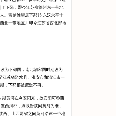
到了下邳，即今江苏省徐州东一带地
人。晋楚姓望居下邳郡(东汉永平十
县西北一带地区〕即今江苏省西北部地
郡改为下邳国，南北朝宋国时期改为
至江苏省涟水县、淮安市和清江市一
期，下邳郡被废黜不再。
时期黄河在今安阳东，故安阳可称西
，置西河郡，则以晋陕间黄河为准，
今陕西、山西两省之间黄河沿岸一带地