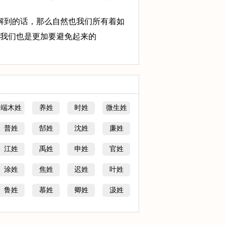
解到的话，那么自然也我们所有着如
我们也是更加要避免起来的
端木姓
养姓
时姓
微生姓
普姓
郜姓
沈姓
廉姓
江姓
禹姓
申姓
官姓
涂姓
焦姓
迟姓
叶姓
鲁姓
慕姓
卿姓
汲姓