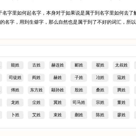
于名字里如何起名字，本身对于如果说是属于到名字里如何去了
的名字，用到生僻字，那么自然也是属于到了不好的词汇，所以
姓
能姓
古姓
赫连姓
郦姓
翟姓
太叔姓
司徒姓
阎姓
赫姓
子姓
冶姓
寇姓
姓
傅姓
东方姓
颛孙姓
殷姓
桑姓
腾姓
龙姓
尘姓
冀姓
司马姓
宗姓
董姓
卜姓
艾姓
束姓
蒯姓
陈姓
廖姓