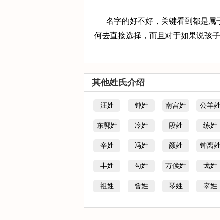
名字的好不好，关键看到都是属
何去直接选择，而且对于如果说孩子
其他姓氏介绍
汪姓
钟姓
南宫姓
公羊
东郭姓
冷姓
段姓
练姓
辛姓
冯姓
颜姓
钟离
丰姓
勾姓
万俟姓
戈姓
祖姓
曾姓
琴姓
辜姓