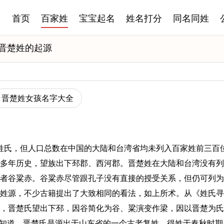
首页
百家姓
宝宝起名
姓名打分
同名同姓
晋楚姓的起源
晋楚姓女孩名字大全
姓氏，但人口总数在中国的大陆和台湾省均未列入百家姓前三百
多年历史，望族出下邳郡、西河郡。晋楚姓在大陆和台湾没有列
者谷粱赤。谷粱赤尽管跟孔子没有直接的授受关系，但仍可列为
姓源，不少古籍提出了大致相同的看法，如上所术。从《姓氏寻
，晋楚氏望出下邳，因谷简化为谷、粱演变作梁，因以晋楚为氏
以知道，晋楚氏是源出于山东省的一个古老复姓，得姓于春秋时期，