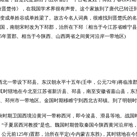
秋晋楚传》，在我国学术界很有声誉。这个家族到了唐代已转迁
变成单姓谷或单姓梁了。故古今名人词典，很难找到晋楚氏的名
邳国，南朝宋时改为下邳郡，治所在下邳〔相当于今江苏省睢宁
125年置郡。相当于今陕西、山西两省之间黄河沿岸一带地区)
北一带设下邳县。东汉朝永平十五年(壬申，公元72年)将临淮
，其时辖地在今北至江苏省新沂县、邳县，南至安徽省嘉山县，东
、邳州市一带地区。金国时期移睢宁到西北古邳镇。到了明朝时
秋时期卫国西境沿黄河一带称西河，即今浚县、滑县等地。战国
：“子夏居西河教授”是也。魏国时期曾取秦国今陕西黄河沿岸地
公元前125年)置郡，治所在平定(今内蒙古东胜)，其时辖地在