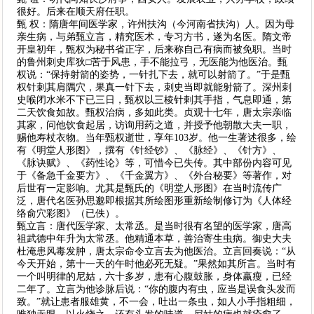
很好。后来在顺天府任职。
甄 权：隋唐年间医学家，许州扶沟（今河南省扶沟）人。因为母
亲生病，与弟甄立言，精究医术，专习方书，遂为名医。隋文帝
开皇初年，甄权为秘书省正字，后来称自己有病而被免职。当时
的鲁州刺史库狄□苦于风患，手不能拉弓，无医能为他医治。甄
权说：“保持射箭的姿势，一针扎下去，就可以射箭了。”于是甄
权针刺其肩隅穴，果真一针下去，刺史当即就能射箭了。深州刺
史喉闭水米不下已三日，甄权以三棱针剌其手指，气息即通，第
二天饮食如故。甄权治病，多如此类。贞观十七年，唐太宗亲临
其家，问他饮食起居，访询用药之道，并授予他朝散大夫一职，
赐他寿杖衣物。当年甄权逝世，享年103岁。他一生著述很多，绘
有《明堂人形图》，撰有《针经钞》、《脉经》、《针方》、
《脉诀赋》、《药性论》等，可惜今已失传。其中部份内容可见
于《备急千金要方》、《千金翼方》、《外台秘要》等著作，对
后世有一定影响。尤其是甄氏的《明堂人形图》在当时流传广
泛，唐代名医孙思邈即根据其所绘图形重新绘制修订为《人体经
络俞穴彩图》（已佚）。
甄立言：唐代医学家、太常丞。是当时很有名望的医学家，唐高
祖武德中年升为太常丞。他精通本草，善治寄生虫病。御史大夫
杜淹患风毒发肿，唐太宗命令立言去为他医治。立言回奏说：“从
今天开始，第十一天的午时他必死无疑。”果然如其所言。当时有
一个叫明律的尼姑，六十多岁，患有心腹鼓胀，身体嬴瘦，已经
二年了。立言为他诊脉后说：“你的腹内有虫，应当是误食头发而
致。”就让患者服雄黄，不一会，吐出一条虫，如人小手指粗细，