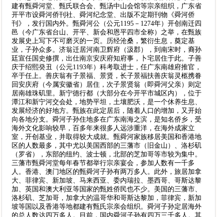
建有甄舜河堂、甄氏联合会、甄汤中山会馆等宗亲组织，广东省
开平市设舜河侨刊社、舜河纪念堂、出版不定期刊物《舜河侨
刊》，发行国内外。甄舜河公（公元1195－1274年）开创南迁四
邑（今广东省台山、开平、新会和恩平四市全称）之举，在甄族
发展史上写下不可磨灭的一页。历经沧桑，繁衍生息，奠定基
业，子孙众多。济翁迁居河南卫辉府（汲郡），到南宋时，裔孙
廷宣任国史修撰，出仕南京安庆府知府事，卜宅居住于此。子善
庆于绍熙癸丑（公元1193年）科考取进士，任广东南雄府推官，
卒于任上。善庆翁有子景福、景贤，长子景福扶善庆翁灵柩携眷
回安庆府（今属安徽省）居住，次子景贤翁（即舜河父亲）则定
居南雄珠矶里。新宁德行都（大部分在今开平市城区内），位于
潭江和新宁河交会处，地势平坦，土壤肥沃，是一个休养生息、
发展经济的好地方。甄族在此定居后，随着人口的增加，又开始
向各地分支。舜河子孙住地多在广东南海之滨，是知名侨乡，受
海外文化影响较早，百多年来很多人远涉重洋，在海外成家立
室，开创基业，并取得较大成就。甄舜河家族移居美国和香港地
区的人数最多，其中尤以美国西部的三藩市（旧金山）、洛杉矶
（罗省），东部的纽约、波士顿，北部的芝加哥等市较为集中。
三藩市甄舜河堂每年春节都举行宗亲宴会，参加人数有一千多
人。香港、澳门地区的甄舜河子孙有两万多人。此外，旅居加拿
大、菲律宾、新加坡、马来西亚、委内瑞拉、墨西哥、哥斯达黎
加、英国和澳大利亚等国家的甄姓侨民也不少。美国的三藩市、
洛杉矶、芝加哥，加拿大的温哥华和哥斯达黎加，菲律宾，新加
坡等国以及香港等地都建有甄氏宗亲会组织。舜河子孙定居海外
的总人数达四万多人。目前，国内舜河子孙有四万三千多人。其