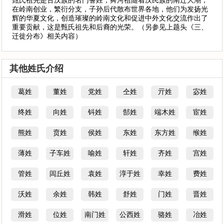
甄氏祖先是古汉族的名门蓍姓，舜河祖随着汉民族的南迁大潮，
在岭南创业，繁衍分支，子孙后代散布世界各地，他们为发扬光
辉的华夏文化，创造璀璨的岭南文化和促进中外文化交流作出了
重要贡献，这是甄氏祖先和后裔的光荣。（另参见上题头《三、
迁徙分布》相关内容）
其他姓氏介绍
葛姓
董姓
党姓
仝姓
亓姓
宓姓
终姓
向姓
钭姓
郜姓
端木姓
宦姓
熊姓
贲姓
侯姓
东姓
东方姓
缑姓
薄姓
子车姓
喻姓
轩姓
齐姓
宫姓
管姓
闾丘姓
袁姓
淳于姓
幸姓
费姓
沃姓
余姓
韩姓
舒姓
门姓
晋姓
滑姓
位姓
南门姓
公西姓
骆姓
冶姓