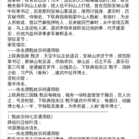
雅著称，在青岩山住十几年，远近的人们都佩服他的仁德，甚至
樵夹都不到山上砍柴，猎人也不到山上打猎。曾在范阳安禄山署
中枉掌书记，后觉察到安禄山要谋反，便用计脱身。肃宗时，历
官秘书郎、侍御史。下联典指南朝梁中山人甄彬，有德行，为乡
人所称道。曾以苎麻抵押给人，后来赎回苎麻时，从中发现五两
金，马上送还给人家。梁武帝很阜就听说过他的事，代齐建梁
后，任他为益州录事参军兼郫县令。
望征直节；
家世儒宗。
——佚名撰甄姓宗祠通用联
上联典指唐·甄济，天宝中以左拾遗召，安禄山求济于帝，授范阳
掌书记，察禄山有反谋，佯病求归。禄山反，召之不应，肃宗召
置三司署，使通贼官罗拜，以愧其心。下联典指东汉·甄宇，清静
少欲，习严氏《春秋》，建武中征拜博士。
灵蛇示髻；
瘦羊传名。
——佚名撰甄姓宗祠通用联
上联典指三国魏·甄后每晓妆，辄有一绿蛇盘髻形于脑后，宫人仿
之，号灵蛇髻。下联典指东汉·甄宇建武中拜博士，每腊日，诏赐
博士每人一羊，宇独取其瘦者，为帝所嘉，人称“瘦羊博士”。
-----------------------------------------------------------------
〖甄姓宗祠七言通用联〗
舜祖衍迁枝叶茂；
河源溯远水流长。
——佚名撰甄姓宗祠通用联