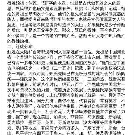
得姓始祖：仲甄。“甄”字的本意，也就是古代做瓦器之人的意
思。甄氏得姓也确实是跟瓦器有关。根据《元和姓纂》记载，甄
姓的鼻祖是皋陶次子仲甄。他们的祖先就是当时为虞舜做瓦器的
陶人，而根据考证皋陶“甄”字的本意，也就是古代做瓦器之人的
意思。根据考证皋陶是虞舜时造律的大臣，如果甄氏是少子仲甄
的后代，则是以王父字为氏。那么，甄氏的得姓，至今也已有
4000多年了，是一个古老的中国姓氏。故甄氏后人尊仲甄为甄姓
的得姓始祖。
二、迁徙分布
甄姓在大陆和台湾都没有列入百家姓前一百位。无极是中国河北
省一个普通的传统农业县，位于省会石家庄市东侧。西汉置县，
已有两千多年的历史，这里便是甄姓同胞的故乡。“甄”姓是中国
古老的姓氏之一，根据《二十五史》记载，到了中央集权的汉族
统一国家。西汉时期，甄氏先民已在无极形成封建社会的门第阀
阅——甄氏家族。这个家族历经秦汉统一、三国角逐、魏晋兴替
和隋唐盛衰，前后八个时代，绵延八百年，俨然成为中国北方一
支不可忽视的政治力量。随着历史的发展，无极甄氏家族有若干
支脉向四方藩衍移徙，宋代甄舜河率族南迁就是一例。舜河子孙
秉承先祖遗风，同舟共济，自强不息，代有贤哲，辈有英才，不
少人远涉重洋，在异国他乡落地生根，产生过众多富商巨贾，涌
现出一批有识之士、社会名流，为中华民族物昌盛富强贡献了力
量，据了解，现在美国、加拿大、菲律宾、马来西亚、新加坡、
委内瑞拉、墨西哥、英国、哥斯达黎加、澳大利亚等国家和香
港、澳门等地区，有舜河子孙四万多人，广东省开平、新会、台
山、恩平等地有四万三千多人。在美、加、新、澳及香港等地，