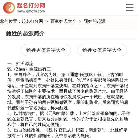
您的位置：
起名打分网
>
百家姓氏大全
>
甄姓的起源
甄姓的起源简介
甄姓男孩名字大全
甄姓女孩名字大全
一、姓氏源流
甄（Zhēn）姓源出有三：
1、来自舜帝，以官名为姓。据《通志·氏族略》载，上古的时
候，舜帝品德高尚，处处以身做则。他听说东夷部落的烧陶技术
落后。于是就到东夷部落去烧陶。在舜的指点之下，东夷部落很
快掌握了烧陶的主要技术，而且成了著名的陶器产地。由于经济
的发展，东夷部落的所在地很快发展成为一个城邑，这就是甄
城。舜的子孙有的留在甄城做甄官，掌管制陶业。后来甄官的后
代便以这一官名为姓，称为甄姓。
2、以封地为姓。据《元和姓纂》载，上古部落首领皋陶的儿子仲
甄在夏朝做官，后来被分封到甄，他的子孙于是根据祖先的封地
和字，将自己的姓氏定做甄。
3、出自他族改姓。《魏书·官氏志》记载，南北朝时，北魏鲜卑
族有三字姓的郁都甄氏，入中原后改为甄氏。