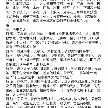
中，台山市约二万五千人，分布在汶村、海宴、广海、深井、挪
扶、北陡、三合、水步、四九、冲蒌、端芬、白沙、下川和台城
等十多个镇；开平市有一万二千多人，分布在三阜城区和沙塘、
金鸡等镇；恩平市有四千多人，分布在平石、沙湖、那吉等镇
（广东省其他县、市和省外地区的舜河子孙未计算在内）。（余
略）
三、历史名人
甄 鸾：字叔遵（535-566），无极（今湖北省无极县）人，北周
数学家，官司隶校尉、汉中太守。信佛教，擅长于精算，制天和
历法，于天和元年（566年）起被采用颁行。曾注释不少古算书，
著有《五经算术》等。
甄 琛：后魏侍中。无极人。为官清廉，被称为“清白将军”。
甄 彬：梁代中山人。有操行，乡里称善。曾以苎麻抵押于人，赎
苎麻时，从中得金五两，如数奉还。梁武帝布衣时闻之，即位后
官以益州录事参军，兼郫县令。
甄 宇：东汉太子少傅。建武时，每到腊月，朝廷都要给博士发放
羊，甄宇每次都拿瘦的。朝会的时候，皇帝问：“‘瘦羊博士’何
在？”于是在京城中，甄宇被号为“瘦羊博士”。
甄 后：即甄宓，三国时中山郡无极人，汉太保甄邯后裔，本袁绍
次子熙之妻，姿貌绝伦。曹操破绍，曹丕纳为妇。丕称帝，失宠
赐死，追谥文照皇后。相传每晓妆，有一绿蛇盘成髻形于后，后
仿为之，号灵蛇髻。
甄 济：字孟成，唐代定州无极人。少孤好学，以文雅称，居青岩
山十余年，远近服其仁，环山樵夫不敢伐木。官至侍御史。
甄 谊：明代同知长沙府事，西安人。发展农业，兴办学校，政绩