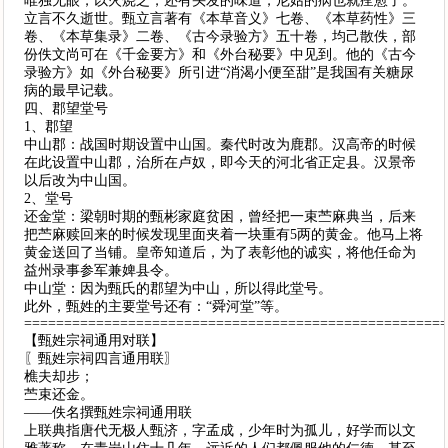
唯独无眼，以火烧之，还有头发的味道，尼姑的病也就痊愈了。
立言不久逝世。甄立言著有《本草音义》七卷、《本草药性》三
卷、《本草集录》二卷、《古今录验方》五十卷，均己散佚，部
份佚文尚可在《千金要方》和《外台秘要》中见到。他的《古今
录验方》如《外台秘要》所引进“消渴小便至甜”是我国有关糖尿
病的最早记载。
四、郡望堂号
1、郡望
中山郡：战国时期设置中山国。秦代时改为鹿郡。汉高帝的时候
在此设置中山郡，治所在卢奴，即今天的河北省正定县。汉景帝
以后改为中山国。
2、堂号
还金堂：梁朝时期的甄彬家庭贫困，曾经把一束苎麻典当，后来
把苎麻赎回来的时候发现里面夹着一块重有5两的黄金。他马上将
黄金送回了当铺。皇帝知道后，为了表彰他的诚实，将他任命为
益州录事参军兼婢县令。
中山堂：因为甄氏的郡望为中山，所以得此堂号。
此外，甄姓的主要堂号还有：“舜河堂”等。
====================================================
【甄姓宗祠通用对联】
〖甄姓宗祠四言通用联〗
樵夫却步；
苎束还金。
——佚名撰甄姓宗祠通用联
上联典指唐代无极人甄济，字孟成，少年时为孤儿，好学而以文